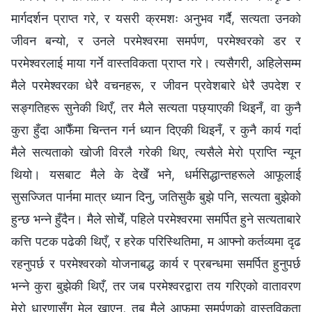
मार्गदर्शन प्राप्त गरे, र यसरी क्रमशः अनुभव गर्दै, सत्यता उनको
जीवन बन्यो, र उनले परमेश्‍वरमा समर्पण, परमेश्‍वरको डर र
परमेश्‍वरलाई माया गर्ने वास्तविकता प्राप्त गरे। त्यसैगरी, अहिलेसम्म
मैले परमेश्‍वरका धेरै वचनहरू, र जीवन प्रवेशबारे धेरै उपदेश र
सङ्गतिहरू सुनेकी थिएँ, तर मैले सत्यता पछ्याएकी थिइनँ, वा कुनै
कुरा हुँदा आफैँमा चिन्तन गर्न ध्यान दिएकी थिइनँ, र कुनै कार्य गर्दा
मैले सत्यताको खोजी विरलै गरेकी थिए, त्यसैले मेरो प्राप्ति न्यून
थियो। यसबाट मैले के देखेँ भने, धर्मसिद्धान्तहरूले आफूलाई
सुसज्जित पार्नमा मात्र ध्यान दिनु, जतिसुकै बुझे पनि, सत्यता बुझेको
हुन्छ भन्‍ने हुँदैन। मैले सोचेँ, पहिले परमेश्‍वरमा समर्पित हुने सत्यताबारे
कत्ति पटक पढेकी थिएँ, र हरेक परिस्थितिमा, म आफ्नो कर्तव्यमा दृढ
रहनुपर्छ र परमेश्‍वरको योजनाबद्ध कार्य र प्रबन्धमा समर्पित हुनुपर्छ
भन्‍ने कुरा बुझेकी थिएँ, तर जब परमेश्‍वरद्वारा तय गरिएको वातावरण
मेरो धारणासँग मेल खाएन, तब मैले आफूमा समर्पणको वास्तविकता