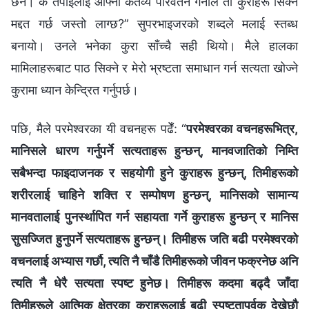
छैन। के तपाईंलाई आफ्नो कर्तव्य परिवर्तन गर्नाले ती कुराहरू सिक्न
मद्दत गर्छ जस्तो लाग्छ?” सुपरभाइजरको शब्दले मलाई स्तब्ध
बनायो। उनले भनेका कुरा साँच्चै सही थियो। मैले हालका
मामिलाहरूबाट पाठ सिक्ने र मेरो भ्रष्टता समाधान गर्न सत्यता खोज्ने
कुरामा ध्यान केन्द्रित गर्नुपर्छ।
पछि, मैले परमेश्‍वरका यी वचनहरू पढेँ: “
परमेश्‍वरका वचनहरूभित्र,
मानिसले धारण गर्नुपर्ने सत्यताहरू हुन्छन्, मानवजातिको निम्ति
सबैभन्दा फाइदाजनक र सहयोगी हुने कुराहरू हुन्छन्, तिमीहरूको
शरीरलाई चाहिने शक्ति र सम्पोषण हुन्छन्, मानिसको सामान्य
मानवतालाई पुनर्स्थापित गर्न सहायता गर्ने कुराहरू हुन्छन् र मानिस
सुसज्जित हुनुपर्ने सत्यताहरू हुन्छन्। तिमीहरू जति बढी परमेश्‍वरको
वचनलाई अभ्यास गर्छौ, त्यति नै चाँडै तिमीहरूको जीवन फक्रनेछ अनि
त्यति नै धेरै सत्यता स्पष्ट हुनेछ। तिमीहरू कदमा बढ्दै जाँदा
तिमीहरूले आत्मिक क्षेत्रका कुराहरूलाई बढी स्पष्टतापूर्वक देख्नेछौ