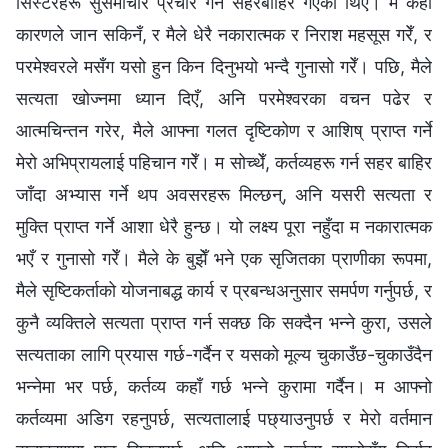
सिस्टरहरू सुसमाचार प्रचार गर्न सहरबाहिर गएका थिए। म केही
कारणले जान सकिनँ, र मैले धेरै नकारात्मक र निराश महसूस गरेँ, र
परमेश्‍वरले मसँग यसो हुन किन दिनुभयो भन्दै गुनासो गरेँ। पछि, मैले
सत्यता खोज्नमा ध्यान दिएँ, अनि परमेश्‍वरका वचन पढेर र
आत्मचिन्तन गरेर, मैले आफ्ना गलत दृष्टिकोण र आशिष् प्राप्त गर्ने
मेरो अभिप्रायलाई पहिचान गरेँ। म सोच्थेँ, कर्तव्यहरू गर्न सहर बाहिर
जाँदा अभ्यास गर्ने थप अवसरहरू मिल्छन्, अनि यसरी सत्यता र
मुक्ति प्राप्त गर्ने आशा धेरै हुन्छ। यो लक्ष्य पूरा नहुँदा म नकारात्मक
भएँ र गुनासो गरेँ। मैले के बुझेँ भने एक सृजितका प्राणीका रूपमा,
मैले सृष्टिकर्ताको योजनाबद्ध कार्य र प्रबन्धअनुसार समर्पण गर्नुपर्छ, र
कुनै व्यक्तिले सत्यता प्राप्त गर्न सक्छ कि सक्दैन भन्‍ने कुरा, उसले
सत्यताका लागि प्रयास गर्छ-गर्दैन र यसको मूल्य चुकाउँछ-चुकाउँदैन
भन्‍नेमा भर पर्छ, कर्तव्य कहाँ गर्छ भन्‍ने कुरामा गर्दैन। म आफ्नो
कर्तव्यमा अडिग रहनुपर्छ, सत्यतालाई पछ्याउनुपर्छ र मेरो वर्तमान