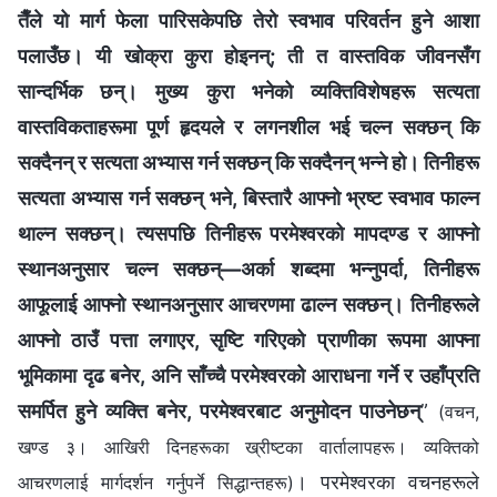
तैँले यो मार्ग फेला पारिसकेपछि तेरो स्वभाव परिवर्तन हुने आशा
पलाउँछ। यी खोक्रा कुरा होइनन्; ती त वास्तविक जीवनसँग
सान्दर्भिक छन्। मुख्य कुरा भनेको व्यक्तिविशेषहरू सत्यता
वास्तविकताहरूमा पूर्ण हृदयले र लगनशील भई चल्न सक्छन् कि
सक्दैनन् र सत्यता अभ्यास गर्न सक्छन् कि सक्दैनन् भन्‍ने हो। तिनीहरू
सत्यता अभ्यास गर्न सक्छन् भने, बिस्तारै आफ्नो भ्रष्ट स्वभाव फाल्न
थाल्न सक्छन्। त्यसपछि तिनीहरू परमेश्‍वरको मापदण्ड र आफ्नो
स्थानअनुसार चल्न सक्छन्—अर्का शब्दमा भन्नुपर्दा, तिनीहरू
आफूलाई आफ्नो स्थानअनुसार आचरणमा ढाल्न सक्छन्। तिनीहरूले
आफ्नो ठाउँ पत्ता लगाएर, सृष्टि गरिएको प्राणीका रूपमा आफ्ना
भूमिकामा दृढ बनेर, अनि साँच्चै परमेश्‍वरको आराधना गर्ने र उहाँप्रति
समर्पित हुने व्यक्ति बनेर, परमेश्‍वरबाट अनुमोदन पाउनेछन्
”
(वचन,
खण्ड ३। आखिरी दिनहरूका ख्रीष्टका वार्तालापहरू। व्यक्तिको
। परमेश्‍वरका वचनहरूले
आचरणलाई मार्गदर्शन गर्नुपर्ने सिद्धान्तहरू)