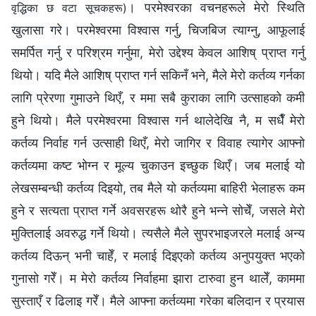
। परमेश्‍वरका वचनहरूले मेरो स्थिति
वृद्धिका छ वटा सूचकहरू)
खुलासा गरे। परमेश्‍वरमा विश्‍वास गर्नु, चिजबिज त्याग्नु, आफूलाई
समर्पित गर्नु र परिश्रम गर्नुमा, मेरो उद्देश्य केवल आशिष् प्राप्त गर्नु
थियो। यदि मैले आशिष् प्राप्त गर्न सकिनँ भने, मैले मेरो कर्तव्य गर्नका
लागि प्रेरणा गुमाउने थिएँ, र ममा सबै कुराका लागि उत्साहको कमी
हुने थियो। मैले परमेश्‍वरमा विश्‍वास गर्न थालेदेखि नै, म सधैँ मेरो
कर्तव्य निर्वाह गर्न उत्साही थिएँ, मेरो जागिर र विवाह त्यागेर आफ्नो
कर्तव्यमा कष्ट भोग्न र मूल्य चुकाउन इच्छुक थिएँ। जब मलाई यो
लेखसम्बन्धी कर्तव्य दिइयो, तब मैले यो कर्तव्यमा बाहिरी भेलाहरू कम
हुने र सत्यता प्राप्त गर्ने अवसरहरू थोरै हुने भन्‍ने सोचेँ, जसले मेरो
मुक्तिलाई अवरुद्ध गर्ने थियो। त्यसैले मैले सुपरभाइजरले मलाई अन्य
कर्तव्य दिऊन् भनी चाहेँ, र मलाई दिइएको कर्तव्य अनुपयुक्त भएको
गुनासो गरेँ। म मेरो कर्तव्य निर्वाहमा झारा टारुवा हुन थालेँ, काममा
सुस्ताएँ र ढिलाइ गरेँ। मैले आफ्ना कर्तव्यमा गरेका बलिदान र प्रयास