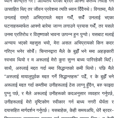
ध्यान केन्द्रित गरेँ। आथितेय घरका ब्रदर आफ्नो कर्तव्य निर्वाह गर्न
उत्साहित थिए तर जीवन प्रवेशमा त्यति ध्यान दिँदैनथे। विगतमा, मैले
उनलाई राम्रो अभिप्रायले मद्दत गर्थेँ, सधैँ उनलाई भएका
घटनाहरूमार्फत आफ्नो बारेमा जान्न लगाउने प्रयास गर्थेँ, तर यसले
उनमा प्रतिरोध र वितृष्णाको भावना उत्पन्न हुन पुग्यो। यसबाट मलाई
अन्याय भएको महसुस भयो, मेरा असल अभिप्रायको किन कदर
गरिएन भनेर सोचेँ। चिन्तनद्वारा मैले के बुझेँ भने ममा अहङ्कारी
स्वभाव थियो र म अरूलाई मेरो कुरा सुन्न बाध्य पारिरहेकी थिएँ।
साथै, अरुलाई मद्दत गर्दा ममा सिद्धान्तको कमी थियो। पछि मैले
“अरुलाई मायालुपूर्वक मद्दत गर्ने सिद्धान्तहरू” पढेँ, र के बुझेँ भने
अरूलाई मद्दत गर्दा कम्तीमा उनीहरूलाई ठेस लाग्नु हुँदैन, बरु फाइदा
पुग्नु पर्छ, र मैले अरूलाई उनीहरूको कदअनुसार व्यवहार गर्नुपर्छ,
उनीहरूलाई मेरो दृष्टिकोण स्वीकार गर्न बाध्य नगरी धैर्यता र
दयासहित मार्गदर्शन गर्नुपर्छ। यसबाहेक, केही समयअघि, धेरै ब्रदर-