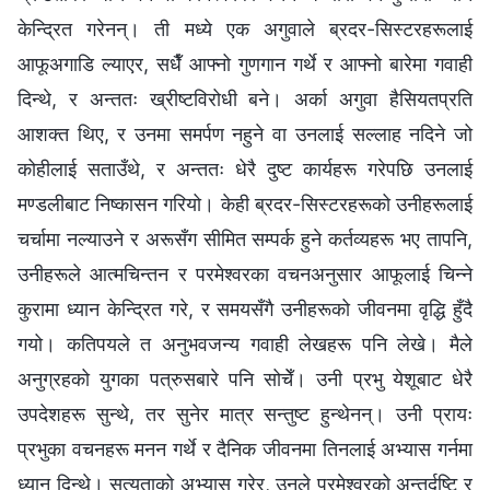
केन्द्रित गरेनन्। ती मध्ये एक अगुवाले ब्रदर-सिस्टरहरूलाई
आफूअगाडि ल्याएर, सधैँ आफ्नो गुणगान गर्थे र आफ्नो बारेमा गवाही
दिन्थे, र अन्ततः ख्रीष्टविरोधी बने। अर्का अगुवा हैसियतप्रति
आशक्त थिए, र उनमा समर्पण नहुने वा उनलाई सल्लाह नदिने जो
कोहीलाई सताउँथे, र अन्ततः धेरै दुष्ट कार्यहरू गरेपछि उनलाई
मण्डलीबाट निष्कासन गरियो। केही ब्रदर-सिस्टरहरूको उनीहरूलाई
चर्चामा नल्याउने र अरूसँग सीमित सम्पर्क हुने कर्तव्यहरू भए तापनि,
उनीहरूले आत्मचिन्तन र परमेश्‍वरका वचनअनुसार आफूलाई चिन्ने
कुरामा ध्यान केन्द्रित गरे, र समयसँगै उनीहरूको जीवनमा वृद्धि हुँदै
गयो। कतिपयले त अनुभवजन्य गवाही लेखहरू पनि लेखे। मैले
अनुग्रहको युगका पत्रुसबारे पनि सोचेँ। उनी प्रभु येशूबाट धेरै
उपदेशहरू सुन्थे, तर सुनेर मात्र सन्तुष्ट हुन्थेनन्। उनी प्रायः
प्रभुका वचनहरू मनन गर्थे र दैनिक जीवनमा तिनलाई अभ्यास गर्नमा
ध्यान दिन्थे। सत्यताको अभ्यास गरेर, उनले परमेश्‍वरको अन्तर्दृष्टि र