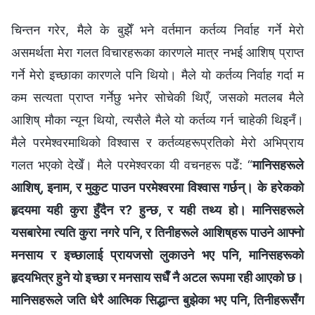
चिन्तन गरेर, मैले के बुझेँ भने वर्तमान कर्तव्य निर्वाह गर्ने मेरो
असमर्थता मेरा गलत विचारहरूका कारणले मात्र नभई आशिष् प्राप्त
गर्ने मेरो इच्छाका कारणले पनि थियो। मैले यो कर्तव्य निर्वाह गर्दा म
कम सत्यता प्राप्त गर्नेछु भनेर सोचेकी थिएँ, जसको मतलब मैले
आशिष् मौका न्यून थियो, त्यसैले मैले यो कर्तव्य गर्न चाहेकी थिइनँ।
मैले परमेश्‍वरमाथिको विश्‍वास र कर्तव्यहरूप्रतिको मेरो अभिप्राय
गलत भएको देखेँ। मैले परमेश्‍वरका यी वचनहरू पढेँ: “
मानिसहरूले
आशिष्, इनाम, र मुकुट पाउन परमेश्‍वरमा विश्‍वास गर्छन्। के हरेकको
हृदयमा यही कुरा हुँदैन र? हुन्छ, र यही तथ्य हो। मानिसहरूले
यसबारेमा त्यति कुरा नगरे पनि, र तिनीहरूले आशिष्‌हरू पाउने आफ्‍नो
मनसाय र इच्छालाई प्रायजसो लुकाउने भए पनि, मानिसहरूको
हृदयभित्र हुने यो इच्छा र मनसाय सधैँ नै अटल रूपमा रही आएको छ।
मानिसहरूले जति धेरै आत्मिक सिद्धान्त बुझेका भए पनि, तिनीहरूसँग