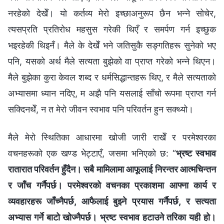
नरहेको देखेँ। यो कर्तव्य मेरो इच्छाअनुरूप छैन भन्‍ने सोचेर,
त्यसप्रति प्रतिरोध महसुस गरेकी थिएँ र समर्पण गर्न इच्छुक
भइरहेकी थिइनँ। मैले के देखेँ भने जतिसुकै सङ्गतिहरू सुनेको भए
पनि, यसको अर्थ मैले सत्यता बुझेको वा प्राप्त गरेको भन्‍ने थिएन।
मैले बुझेका कुरा केवल शब्द र धर्मसिद्धान्तहरू थिए, र मैले सत्यताको
अभ्यासमा ध्यान नदिए, म अझै पनि यसलाई साँचो रूपमा प्राप्त गर्न
सक्दिनथेँ, न त मेरो जीवन स्वभाव पनि परिवर्तन हुन सक्थ्यो।
मैले मेरो स्थितिका आधारमा खोजी जारी राखेँ र परमेश्‍वरका
वचनहरूको एक खण्ड भेट्टाएँ, जसमा भनिएको छ: “
भ्रष्ट स्वभाव
रातारात परिवर्तन हुँदैन। सबै मामिलामा आफूलाई निरन्तर आत्मचिन्तन
र जाँच गर्नैपर्छ। परमेश्‍वरको वचनका प्रकाशमा आफ्ना कार्य र
व्यवहारहरू जाँच्नैपर्छ, आफैलाई बुझ्ने प्रयास गर्नैपर्छ, र सत्यता
अभ्यास गर्ने बाटो खोज्नैपर्छ। भ्रष्ट स्वभाव हटाउने तरिका यही हो।