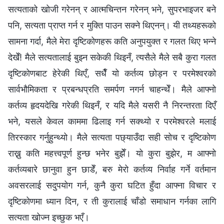
सत्यताको खोजी गरेनन् र आत्मचिन्तन गरेनन् भने, सुपरभाइजर बने
पनि, सत्यता प्राप्त गर्न र मुक्ति पाउन सक्ने थिएनन्। यी तथ्यहरूको
सामना गर्दा, मैले मेरा दृष्टिकोणहरू कति अनुपयुक्त र गलत थिए भन्‍ने
देखेँ! मैले सत्यतालाई बुझ्न सकेकी थिइनँ, त्यसैले मैले सबै कुरा गलत
दृष्टिकोणबाट हेरेकी थिएँ, सधैँ यो कर्तव्य छोड्न र परमेश्‍वरको
सार्वभौमिकता र प्रबन्धप्रति समर्पण नगर्न चाहन्थेँ। मैले आफ्नो
कर्तव्य हृदयदेखि गरेकी थिइनँ, र यदि मैले यसरी नै निरन्तरता दिएँ
भने, यसले केवल काममा ढिलाइ गर्न सक्थ्यो र परमेश्‍वरले मलाई
तिरस्कार गर्नुहुन्थ्यो। मैले सत्यता पछ्याउँदा सही सोच र दृष्टिकोण
राख्नु कति महत्त्वपूर्ण हुन्छ भनेर बुझेँ। यो कुरा बुझेर, म आफ्नो
कर्तव्यबारे छानुवा हुन छाडेँ, बरु मेरो कर्तव्य निर्वाह गर्ने वर्तमान
अवसरलाई सदुपयोग गर्न, कुनै कुरा घटित हुँदा आफ्ना विचार र
दृष्टिकोणमा ध्यान दिन, र ती कुरालाई चाँडो समाधान गर्नका लागि
सत्यता खोज्न इच्छुक भएँ।