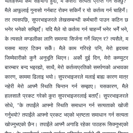
भेलाहरूमा कम सहभागी हुँदा, म कसरी सत्यता प्राप्त गर्न सक्छु?”
मैले आफूलाई गुनासो गर्नबाट रोक्न सकिनँ र यो कर्तव्य गर्न चाहिनँ।
तर त्यसपछि, सुपरभाइजरले लेखसम्बन्धी कर्मचारी पाउन कठिन छ
भनेर भनेको सम्झिएँ। यदि मैले यो कर्तव्य गर्न चाहन्नँ भनेर भनेँ भने,
के त्यसले मण्डलीका लागि समस्या सिर्जना गर्ने थिएन र? त्यसैले, म
यसमा मात्र टिक्न सकेँ। मैले काम गरिरहे पनि, मेरो हृदयमा
जिम्मेवारीको कुनै अनुभूति थिएन। अर्को दुई दिन, मेरो कम्प्युटर
बारम्बार बन्द भइरह्यो, साथै, मेरो कर्तव्यप्रतिको समर्पणको अभावका
कारण, काममा ढिलाइ भयो। सुपरभाइजरले मलाई बाह्य कारण मात्र
नहेरी मेरो आफ्नै स्थिति चिन्तन गर्न सम्झाए। यसकारण, मैले
हालसालै प्रकट गरेको कुरा सुपरभाइजरलाई बताएँ। सुपरभाइजरले
सोधे, “के तपाईंले आफ्नो स्थिति समाधान गर्न सत्यताको खोजी
गर्नुभयो? तपाईंले आफ्नो प्रकट भएको भ्रष्टता समाधान गर्न सत्यता
खोज्नुभएको छैन। तपाईंले आफ्नै अगाडि रहेका पाठहरू सिक्नुभएको