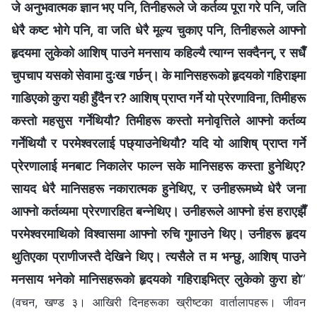
जे अनुभवात्मक ज्ञान भए पनि, तिनीहरूले जे कर्तव्य पूरा गरे पनि, जति
धेरै कष्ट भोगे पनि, वा जति धेरै मूल्य चुकाए पनि, तिनीहरूले आफ्‍नो
हृदयमा लुकेको आशिष्‌ पाउने मनसाय कहिल्यै त्याग्न सक्दैनन्, र सधैँ
चुपचाप यसको सेवामा दुःख गर्छन्। के मानिसहरूको हृदयको गहिराइमा
गाडिएको कुरा यही हुँदैन र? आशिष्‌ प्राप्त गर्ने यो प्रेरणाविना, तिमीहरू
कस्तो महसुस गर्नेथियौ? तिमीहरू कस्तो मनोवृत्तिले आफ्नो कर्तव्य
गर्नेथियौ र परमेश्‍वरलाई पछ्याउनेथियौ? यदि यो आशिष्‌ प्राप्त गर्ने
प्रेरणालाई मनबाट निकालेर फाल्न सके मानिसहरू कस्ता हुनेथिए?
सायद धेरै मानिसहरू नकारात्मक हुनेथिए, र उनीहरूमध्ये धेरै जना
आफ्नो कर्तव्यमा प्रेरणारहित बन्‍नेथिए। उनीहरूले आफ्नो हंस हराएझैँ
परमेश्‍वरमाथिको विश्‍वासमा आफ्नो रुचि गुमाउने थिए। उनीहरू हृदय
थुतिएका प्राणीजस्तै देखिने थिए। त्यसैले त म भन्छु, आशिष्‌ पाउने
मनसाय भनेको मानिसहरूको हृदयको गहिराइभित्र लुकेको कुरा हो
”
(वचन, खण्ड ३। आखिरी दिनहरूका ख्रीष्टका वार्तालापहरू। जीवन