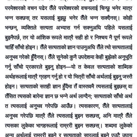
परमेश्‍वरको वचन पढेर तैँले परमेश्‍वरको वचनलाई चिन्छु भनेर मात्र
भन्न सक्छस् तर यसलाई बुझ्छु भनेर तैँले भन्न सक्दैनस्। कोही
भन्छन्, व्यक्तिले सत्यता अभ्यास गर्न सक्नुअघि पहिले यसलाई
बुझ्नैपर्छ, तर यो आंशिक रूपले मात्रै सही हो र निश्चय नै पूर्ण रूपले
चाहिँ साँचो होइन। तैँले सत्यताको ज्ञान पाउनुअघि तैँले त्यो सत्यतालाई
अनुभव गरेको हुँदैनस्। तैँले सुनेको कुनै उपदेशमा केही बुझेको अनुभूति
गर्नु साँचो प्रकारले बुझ्नु होइन—यो त केवल सत्यताको शाब्दिक
अर्थहरूलाई मात्रै ग्रहण गर्नु हो र यो भित्री साँचो अर्थलाई बुझ्नु जस्तै
होइन। सत्यताको सतही ज्ञान हुँदैमा तँ वास्तवमै त्यसलाई बुझ्छस् वा
तँसित त्यसको बारेमा ज्ञान छ भन्‍ने अर्थ लाग्दैन; सत्यताको साँचो अर्थ
त त्यसलाई अनुभव गरेपछि आउँछ। त्यसकारण, तैँले सत्यतालाई
अनुभव गरेपछि मात्रै तैँले त्यसलाई बुझ्न सक्छस्, अनि मात्रै तैँले
त्यसका लुकेका भागहरूलाई राम्ररी बुझ्न सक्छस्। शब्दमा लुकेको
अन्य अर्थलाई राम्ररी बुझ्ने र सत्यताको सारलाई बुझ्ने एउटै उपाय