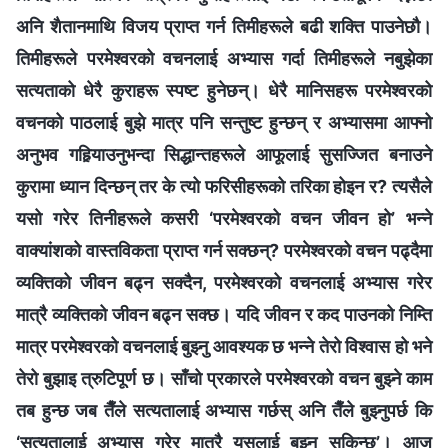
अनि शैतानमाथि विजय प्राप्त गर्न तिमीहरूले बढी शक्ति पाउनेछौ।
तिमीहरूले परमेश्‍वरको वचनलाई अभ्यास गर्दा तिमीहरूले नबुझेका
सत्यताको धेरै कुराहरू स्पष्ट हुनेछन्। धेरै मानिसहरू परमेश्‍वरको
वचनको पाठलाई बुझे मात्र पनि सन्तुष्ट हुन्छन् र अभ्यासमा आफ्नो
अनुभव गहिर्‍याउनुभन्दा सिद्धान्तहरूले आफूलाई सुसज्जित बनाउने
कुरामा ध्यान दिन्छन् तर के त्यो फरिसीहरूको तरिका होइन र? त्यसैले
यसो गरेर तिनीहरूले कसरी ‘परमेश्‍वरको वचन जीवन हो’ भन्‍ने
वाक्यांशको वास्तविकता प्राप्त गर्न सक्छन्? परमेश्‍वरको वचन पढ्दैमा
व्यक्तिको जीवन बढ्न सक्दैन, परमेश्‍वरको वचनलाई अभ्यास गरेर
मात्रै व्यक्तिको जीवन बढ्न सक्छ। यदि जीवन र कद पाउनको निम्ति
मात्र परमेश्‍वरको वचनलाई बुझ्नु आवश्यक छ भन्‍ने तेरो विश्‍वास हो भने
तेरो बुझाइ त्रुटिपूर्ण छ। साँचो प्रकारले परमेश्‍वरको वचन बुझ्ने काम
तब हुन्छ जब तैँले सत्यतालाई अभ्यास गर्छस् अनि तैँले बुझ्नुपर्छ कि
‘सत्यतालाई अभ्यास गरेर मात्रै यसलाई बुझ्न सकिन्छ’। आज