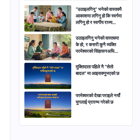
“उठाइलगिनु” भनेको वास्तवमै
आकाशमा लगिनु हो कि स्वर्गमा
लगिनु हो र स्वर्गीय राज्य
पृथ्वीमा छ कि स्वर्गमा छ
उठाइलगिनु भनेको वास्तवमा
के हो, र कसरी कुनै व्यक्ति
परमेश्‍वरको सिंहासनअघि
उचाली लगिन सक्छ
मुक्तिदाता पहिले नै “सेतो
बादल” मा आइसक्नुभएको छ
परमेश्‍वरको देखा पराइले नयाँ
युगलाई प्रारम्भ गरेको छ