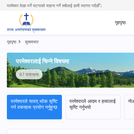
परमेश्वर देखा पर्ने घटनाको चाहना गर्ने सबैलाई हामी स्वागत गर्दछौँ।
गृहपृष्ठ
गृहपृष्ठ
सुसमाचार
परमेश्‍वरलाई चिन्‍ने विषयमा
87 वाचनहरू
परमेश्‍वरले यावत् थोक सृष्टि
परमेश्‍वरले आदम र हव्वालाई
नो
गर्न वचनहरू प्रयोग गर्नुहुन्छ
सृष्टि गर्नुभयो