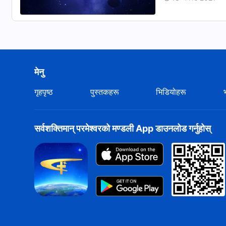
मेनु
गृहपृष्ठ
पुस्तकहरू
भिडियोहरू
सर्वशक्तिमान्‌ परमेश्‍वरको मण्डली App डाउनलोड गर्नुहोस्