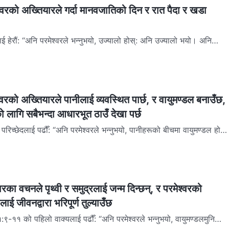
्‍वरको अख्‍तियारले गर्दा मानवजातिको दिन र रात पैदा र खडा
ई हेरौं: “अनि परमेश्‍वरले भन्‍नुभयो, उज्यालो होस्: अनि उज्यालो भयो। अनि
 भन्‍ने देख्‍नुभयो: अनि परमेश्‍वरले…
्‍वरको अख्तियारले पानीलाई व्यवस्थित पार्छ, र वायुमण्डल बनाउँछ,
ो लागि सबैभन्दा आधारभूत ठाउँ देखा पर्छ
रिच्छेदलाई पढौँ: “अनि परमेश्‍वरले भन्‍नुभयो, पानीहरूको बीचमा वायुमण्डल होस्
 पानीहरूबाट अलग गरोस्। अनि परमेश्‍…
‍वरका वचनले पृथ्वी र समुद्रलाई जन्‍म दिन्छन्, र परमेश्‍वरको
ाई जीवनद्वारा भरिपूर्ण तुल्याउँछ
१:९-११ को पहिलो वाक्यलाई पढौँ: “अनि परमेश्‍वरले भन्‍नुभयो, वायुमण्डलमुनिको