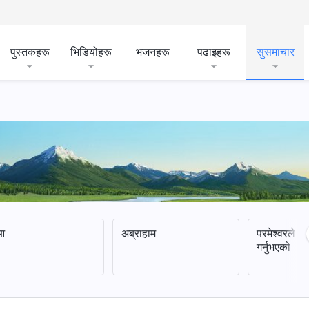
पुस्तकहरू
भिडियोहरू
भजनहरू
पढाइहरू
सुसमाचार
आ
अब्राहाम
परमेश्‍वरले 
गर्नुभएको