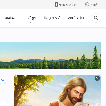
मोबाइल एपहरू
नेपाली
गवाहीहरू
नयाँ युग
चित्र प्रदर्शन
हाम्रो बारेमा
सदोमलाई नष्ट
परमेश्‍वरले निनवेलाई मुक्ति
अय्यूब
दिनुभएको