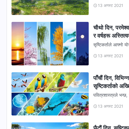
पानी एक ठाउँमा जम्मा
13 अगस्ट 2021
चौथो दिन, परमेश्‍
र वर्षहरू अस्तित्
सृष्टिकर्ताले आफ्‍नो 
योजनाका प्रारम्‍भिक
13 अगस्ट 2021
पाँचौं दिन, विभ
सृष्टिकर्ताको अख्‍
पवित्रशास्‍त्रले भन्छ
पृथ्वीमाथि खुला आकाश
13 अगस्ट 2021
छैटौं दिन, सृष्टिक