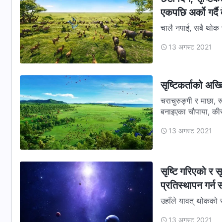
एकपछि अर्को गर्दै 
चालै नपाई, सबै थोक सृष्
सृष्टिकर्ताले सबै थोक 
13 अगस्ट 2021
सृष्टिकर्ताको अख
चराचुरुङ्गी र माछा, र
बनाइएका चौपाया, की
13 अगस्ट 2021
सृष्टि गरिएको र स
प्रतिस्थापन गर्न 
उहाँले यावत् थोकको सृष
किनभने परमेश्‍वरले स
13 अगस्ट 2021