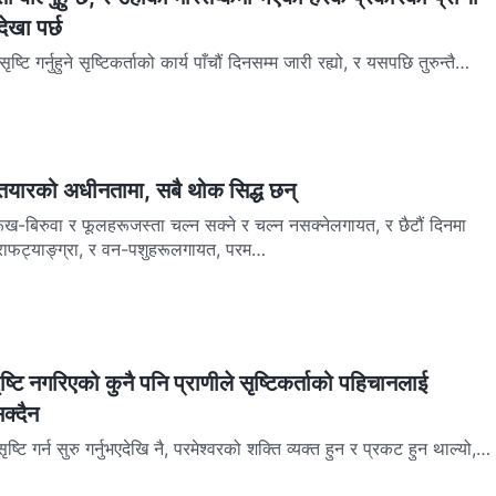
देखा पर्छ
टि गर्नुहुने सृष्टिकर्ताको कार्य पाँचौं दिनसम्‍म जारी रह्यो, र यसपछि तुरुन्तै
सृष्टि गर्ने आफ्‍नो कार्यको…
्‍तियारको अधीनतामा, सबै थोक सिद्ध छन्
ूख-बिरुवा र फूलहरूजस्ता चल्‍न सक्‍ने र चल्‍न नसक्‍नेलगायत, र छैटौं दिनमा
राफट्याङ्ग्रा, र वन-पशुहरूलगायत, परम…
ृष्टि नगरिएको कुनै पनि प्राणीले सृष्टिकर्ताको पहिचानलाई
सक्दैन
्टि गर्न सुरु गर्नुभएदेखि नै, परमेश्‍वरको शक्ति व्यक्त हुन र प्रकट हुन थाल्यो,
बै थोक सृष्टि गर्न वचनको प्रय…