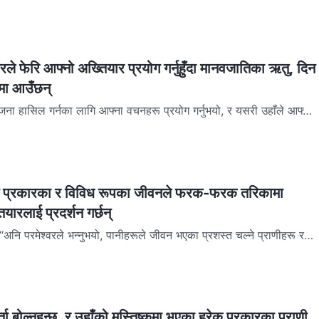
 होस् र सुक्खा भूमि देखा परोस्।” प…
वरले फेरि आफ्‍नो अख्तियार प्रयोग गर्नुहुँदा मानवजातिका ऋतु, दिन
वमा आउँछन्
योजना हासिल गर्नका लागि आफ्‍ना वचनहरू प्रयोग गर्नुभयो, र यसरी उहाँले आफ्‍नो
 तीन दिन बिताउनुभयो। यी तीन दिनको …
िन्‍न प्रकारका र विविध रूपका जीवनले फरक-फरक तरिकामा
तियारलाई प्रदर्शन गर्छन्
, “अनि परमेश्‍वरले भन्‍नुभयो, पानीहरूले जीवन भएका प्रशस्त चल्‍ने प्राणीहरू र
मा उड्ने पक्षीहरू उत्पन्न गरोस्।…
र्ता बोल्‍नुहुन्छ, र उहाँको मस्तिष्कमा भएका हरेक प्रकारका प्राणी