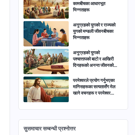
कामबीचका आधारभूत
भिन्नताहरू
अनुग्रहको युगको र राज्यको
युगको मण्डली जीवनबीचका
भिन्नताहरू
अनुग्रहको युगको
पश्‍चात्तापको बाटो र आखिरी
दिनहरूको अनन्त जीवनको
बाटोबीचका भिन्नताहरू
परमेश्‍वरले प्रयोग गर्नुभएका
मानिसहरूका सत्यतासँग मेल
खाने वचनहरू र परमेश्‍वर
स्‍वयम्‌का वचनहरूबीचका
भिन्नताहरू
सुसमाचार सम्‍बन्धी प्रश्‍नोत्तर