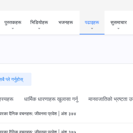
पुस्तकहरू
भिडियोहरू
भजनहरू
पढाइहरू
सुसमाचार
सबै प्ले गर्नुहोस्
हस्यहरू
धार्मिक धारणाहरू खुलासा गर्नु
मानवजातिको भ्रष्टता उज
्‍वरका दैनिक वचनहरू: जीवनमा प्रवेश | अंश ३७४
्‍वरका दैनिक वचनहरू: जीवनमा प्रवेश | अंश ३७५