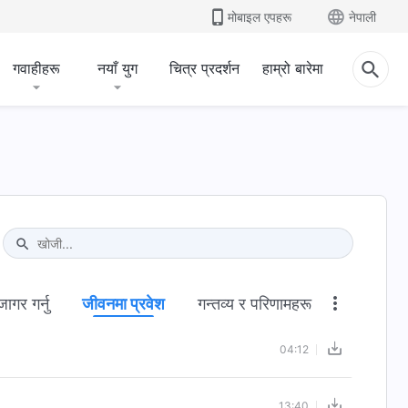
मोबाइल एपहरू
नेपाली
गवाहीहरू
नयाँ युग
चित्र प्रदर्शन
हाम्रो बारेमा
Type 1 or more characters for results.
ागर गर्नु
जीवनमा प्रवेश
गन्तव्य र परिणामहरू
04:12
13:40