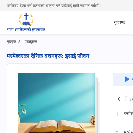
परमेश्वर देखा पर्ने घटनाको चाहना गर्ने सबैलाई हामी स्वागत गर्दछौँ।
गृहपृष्ठ
गृहपृष्ठ
पढाइहरू
परमेश्‍वरका दैनिक वचनहरू: इसाई जीवन
ेश्‍वरको स्वभाव र उहाँसँग जे छ र उहाँ जे हुनुहुन्छ
बाइबल सम्‍बन्धी र
परमेश
1
परमेश
2