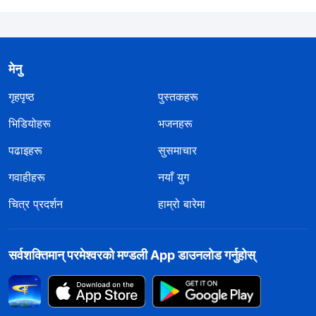
मेनु
गृहपृष्ठ
पुस्तकहरू
भिडियोहरू
भजनहरू
पढाइहरू
सुसमाचार
गवाहीहरू
नयाँ युग
चित्र प्रदर्शन
हाम्रो बारेमा
सर्वशक्तिमान्‌ परमेश्‍वरको मण्डली App डाउनलोड गर्नुहोस्