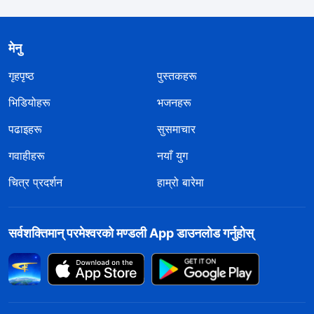
मेनु
गृहपृष्ठ
पुस्तकहरू
भिडियोहरू
भजनहरू
पढाइहरू
सुसमाचार
गवाहीहरू
नयाँ युग
चित्र प्रदर्शन
हाम्रो बारेमा
सर्वशक्तिमान्‌ परमेश्‍वरको मण्डली App डाउनलोड गर्नुहोस्