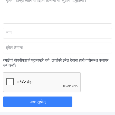
कृपया हाम्रो लागि तपाईंको टिप्पणी वा सुझाव दिनुहोला।
नाम
इमेल ठेगाना
तपाईंको गोपनीयताको प्रत्याभूति गर्न, तपाईंको इमेल ठेगाना हामी कसैसमक्ष उजागर
गर्ने छैनौँ।