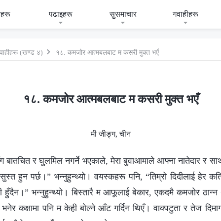
हरू
पढाइहरू
सुसमाचार
गवाहीहरू
वाहीहरू (खण्ड ४)
१८. कमजोर आत्मबलबाट म कसरी मुक्त भएँ
१८. कमजोर आत्मबलबाट म कसरी मुक्त भएँ
मी जीङ्ग, चीन
सँग बातचित र घुलमिल नगर्ने भएकाले, मेरा बुवाआमाले आफ्ना नातेदार र सा
ुस्त हुन पर्छ।” भन्नुहुन्थ्यो। वयस्कहरू पनि, “तिम्रो दिदीलाई हेर कति
हुँदैन।” भन्नुहुन्थ्यो। बिस्तारै म आफूलाई बेकार, एकदमै कमजोर ठान्न थ
नेर कक्षामा पनि म केही बोल्ने आँट गर्दिन थिएँ। वाक्पटुता र तेज दिमाग भए