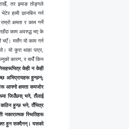
ाखेँ, तर झ्याङ तोङ्गले
ेटेर हामी छानबिन गर्न
्रो क्षमता र काम गर्ने
िरहँदा काम अवरुद्ध भए के
ःखी भएँ। मसँग यो काम गर्न
्यो। यो कुरा थाहा पाएर,
्नुको कारण, र सधैँ किन
िसहरूभित्र केही न केही
्छ अभिप्रायहरू हुन्छन्;
नीहरू आफ्नो क्षमता कमजोर
रूमा जिउँछस् भने, तँलाई
कठिन हुन्छ भने, तँभित्र
 ती नकारात्मक स्थितिहरू
ुक्त हुन सक्दैनन्। यसको