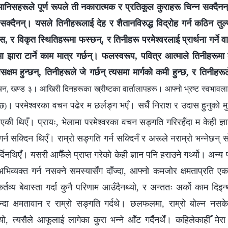
ानिसहरूले पूर्ण रूपले ती नकारात्मक र प्रतिकूल कुराहरू चिन्‍न सक्दैनन्
 सक्दैनन्। यसले तिनीहरूलाई देह र शैतानविरुद्ध विद्रोह गर्न कठिन तु
, र विकृत स्थितिहरूमा फस्छन्, र तिनीहरू परमेश्‍वरलाई प्रार्थना गर्ने वा
ूमा झारा टार्ने काम मात्र गर्छन्। फलस्वरूप, पवित्र आत्माले तिनीहरूमा का
क्षम हुन्छन्, तिनीहरूले जे गर्छन् त्यसमा मार्गको कमी हुन्छ, र तिनीहरूल
न, खण्ड ३। आखिरी दिनहरूका ख्रीष्टका वार्तालापहरू। आफ्‍नो भ्रष्ट स्वभावलाई त्
। परमेश्वरका वचन पढेर म छर्लङ्ग भएँ। सधैँ निराश र उदास हुनुको म
्छ)
ँधिएकी थिएँ। प्रायः, भेलामा परमेश्वरका वचन सङ्गति गरिरहँदा म केही ज्ञान 
्न सक्दिन थिएँ। राम्रो सङ्गति गर्न सक्दिनँ र अरूले नराम्रो भन्नेछन् सोच
र्दिनथिएँ। यसरी आफैँले प्राप्त गरेको केही ज्ञान पनि हराउने गर्थ्यो। अन्य
ो अभिव्यक्त गर्न नसक्ने समस्यासँग दाँज्दा, आफ्नो कमजोर क्षमताप्रति
तव्य बेवास्ता गर्दा कुनै परिणाम आउँदैनथ्यो, र अन्ततः अर्को काम दिइन
न्दा क्षमतावान र राम्रो सङ्गति गर्दथे। छलफलमा, राम्रो बोल्न न
यो, त्यसैले आफूलाई लागेका कुरा भन्ने आँट गर्दैनथेँ। कहिलेकाहीँ मेर