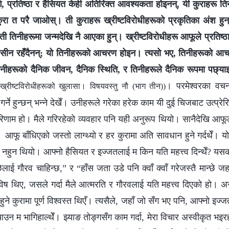
ि, प्रतिष्ठा र हैसियत केही अतिरिक्त आवश्यकता होइनन्, यी कुराहरू ति
ने कुरा त परै जाओस्। ती कुराहरू ख्रीष्टविरोधीहरूको प्रकृतिका अंश हुन
 र ती तिनीहरूमा जन्मदेखि नै आएका हुन्। ख्रीष्टविरोधीहरू आफूले प्रतिष्ठ
ि उदासीन रहँदैनन्; यो तिनीहरूको आचरण होइन। त्यसो भए, तिनीहरूको आचर
िनीहरूको दैनिक जीवन, दैनिक स्थिति, र तिनीहरूले दैनिक रूपमा पछ्या
। परमेश्वरका वचनब
्रीष्टविरोधीहरूको खुलासा। विषयवस्तु नौ (भाग तीन))
गर्ने हुन्छन् भन्ने देखेँ। उनीहरूले गरेका हरेक काम यी दुई चिजबाट उत्प्रे
रिणाम हो। मैले गरिरहेको व्यवहार पनि यही अनुरूप थियो। सानैदेखि आफूल
यो। आफू बाँधिएको जस्तो लाग्थ्यो र हर कुरामा अति सावधान हुने गर्दथेँ
 नहुन थियो। आफ्नो हैसियत र इज्जतलाई म किन यति महत्त्व दिन्थेँ? यस
छेलाई गौरव चाहिन्छ,” र “हाँस जता उडे पनि क्वाँ क्वाँ गरेजस्तै मान्छे ज
िष थिए, जसले गर्दा मैले आत्मरति र गौरवलाई यति महत्त्व दिएको हो। अरू
ुने कुरामा पूर्ण विश्वस्त थिएँ। त्यसैले, जहाँ जो सँग भए पनि, आफ्नो इ
बचाउन म भागिहाल्थेँ। झ्याङ तोङ्गसँग काम गर्दा, मेरा विचार अस्वीकृत भइर