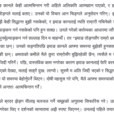
ाङ कानले केही आत्मचिन्तन गरी अहिले अलिकति आत्मज्ञान पाएको, र हा
झ्याङ तोङ्गले मलाई बताए। उनको यो विचार आन चिङ्गले अनुमोदन गरिन्। 
केही सिद्धान्त बुझी नसकेको, र झ्याङ कानलाई त्यति राम्ररी नचिनेको 
ाङ्कन गर्न नसकेको पनि हुन सक्छ। उनले गरेको कर्तव्यका आधारमा जाँ
 पुनर्मूल्याङ्कन गर्न सल्लाह दिन म चाहन्थेँ। तर “झ्याङ तोङ्गसँग राम्रो क
का छन्। उनको सङ्गतिपछि झ्याङ कानले आफ्ना समस्या बुझेकी हुनसक
ी छन्। क्षमताको कमीले मैले कुरा राम्रोसँग बुझिरहेकी छैन; त्यसैले म 
थप जिद्दी गरिनँ। पछि, वास्तविक काम नगरेका कारण झ्याङ कानलाई फेरि
को देख्दा, मलाई साह्रै दुख: लाग्यो। सुरुमै म अलि जिद्दी भएको र सिद्धा
 यो समस्या बेहोर्नुपर्ने थिएन। दोषी महसुस गरे पनि, मैले आफ्ना समस्याक
ले अन्ततः आत्मचिन्तन गरेँ।
ले ब्रदर झेङ्ग यीलाइ मलजल गर्ने समूहको अगुवामा सिफारिस गरे। उत
रेका थिए र दर्शनको सत्यतामा अझै स्पष्ट थिएनन्। उनलाई पहिले तयार ग