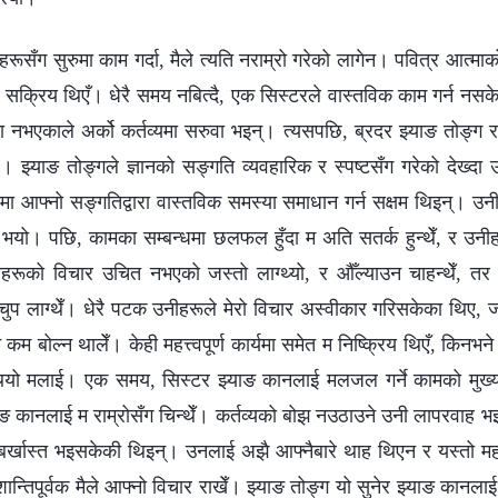
ूसँग सुरुमा काम गर्दा, मैले त्यति नराम्रो गरेको लागेन। पवित्र आत्माको अन
कै सक्रिय थिएँ। धेरै समय नबित्दै, एक सिस्टरले वास्तविक काम गर्न नसकेक
ता नभएकाले अर्को कर्तव्यमा सरुवा भइन्। त्यसपछि, ब्रदर झ्याङ तोङ्ग
 झ्याङ तोङ्गले ज्ञानको सङ्गति व्यवहारिक र स्पष्टसँग गरेको देख्दा 
ा आफ्नो सङ्गतिद्वारा वास्तविक समस्या समाधान गर्न सक्षम थिइन्। उ
यो। पछि, कामका सम्बन्धमा छलफल हुँदा म अति सतर्क हुन्थेँ, र उनीह
नीहरूको विचार उचित नभएको जस्तो लाग्थ्यो, र औँल्याउन चाहन्थेँ, त
चुप लाग्थेँ। धेरै पटक उनीहरूले मेरो विचार अस्वीकार गरिसकेका थिए, ज
म बोल्न थालेँ। केही महत्त्वपूर्ण कार्यमा समेत म निष्क्रिय थिएँ, किनभन
ियो मलाई। एक समय, सिस्टर झ्याङ कानलाई मलजल गर्ने कामको मुख्य जि
ाङ कानलाई म राम्रोसँग चिन्थेँ। कर्तव्यको बोझ नउठाउने उनी लापरवाह भ
्खास्त भइसकेकी थिइन्। उनलाई अझै आफ्नैबारे थाह थिएन र यस्तो महत्त्व
न्तिपूर्वक मैले आफ्नो विचार राखेँ। झ्याङ तोङ्ग यो सुनेर झ्याङ कानला