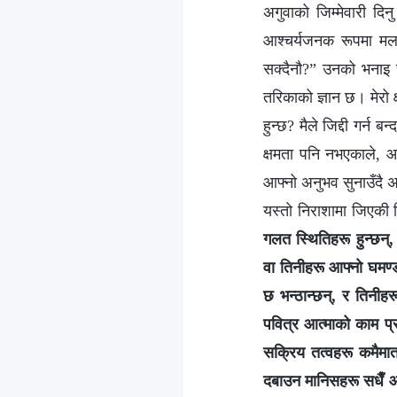
अगुवाको जिम्मेवारी दि
आश्चर्यजनक रूपमा मला
सक्दैनौ?” उनको भनाइ स
तरिकाको ज्ञान छ। मेरो क
हुन्छ? मैले जिद्दी गर्न 
क्षमता पनि नभएकाले, आफ
आफ्नो अनुभव सुनाउँदै 
यस्तो निराशामा जिएकी थि
गलत स्थितिहरू हुन्छन्,
वा तिनीहरू आफ्नो घमण्ड,
छ भन्ठान्छन्, र तिनीहर
पवित्र आत्माको काम प्र
सक्रिय तत्वहरू कमैमात्
दबाउन मानिसहरू सधैँ आफ