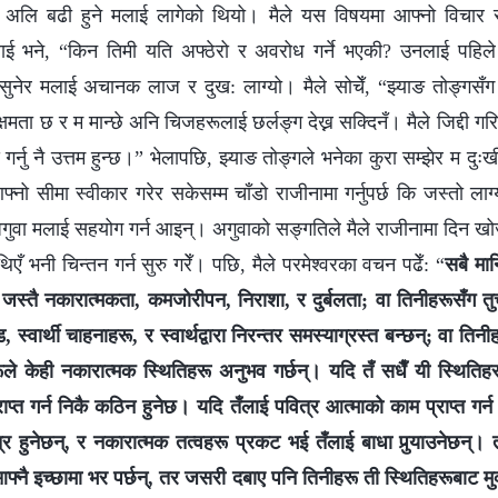
नु अलि बढी हुने मलाई लागेको थियो। मैले यस विषयमा आफ्नो विचार र
ई भने, “किन तिमी यति अफ्ठेरो र अवरोध गर्ने भएकी? उनलाई पहिले भ
ुनेर मलाई अचानक लाज र दुख: लाग्यो। मैले सोचेँ, “झ्याङ तोङ्गसँग राम
्षमता छ र म मान्छे अनि चिजहरूलाई छर्लङ्ग देख्न सक्दिनँ। मैले जिद्दी गर
बन्द गर्नु नै उत्तम हुन्छ।” भेलापछि, झ्याङ तोङ्गले भनेका कुरा सम्झेर म दु
्नो सीमा स्वीकार गरेर सकेसम्म चाँडो राजीनामा गर्नुपर्छ कि जस्तो लाग
अगुवा मलाई सहयोग गर्न आइन्। अगुवाको सङ्गतिले मैले राजीनामा दिन खोज
एँ भनी चिन्तन गर्न सुरु गरेँ। पछि, मैले परमेश्वरका वचन पढेँ: “
सबै मान
 जस्तै नकारात्मकता, कमजोरीपन, निराशा, र दुर्बलता; वा तिनीहरूसँग तुच
 स्वार्थी चाहनाहरू, र स्वार्थद्वारा निरन्तर समस्याग्रस्त बन्छन्; वा ति
ूले केही नकारात्मक स्थितिहरू अनुभव गर्छन्। यदि तँ सधैँ यी स्थितिह
ाप्त गर्न निकै कठिन हुनेछ। यदि तँलाई पवित्र आत्माको काम प्राप्त गर्न 
र हुनेछन्, र नकारात्मक तत्वहरू प्रकट भई तँलाई बाधा पुर्‍याउनेछन्।
्नै इच्छामा भर पर्छन्, तर जसरी दबाए पनि तिनीहरू ती स्थितिहरूबाट म