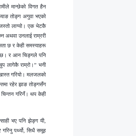
मीले मान्छेको विगत हैन
झ्याङ तोङ्ग अगुवा भएको
जस्तो लाग्यो। एक भेटकै
च्न अथवा उनलाई राम्ररी
्षमता छ र केही समस्याहरू
्छ। र आन चिङ्गले पनि
चुप लागेकै राम्रो।” भनी
 बरखास्त गरियो। मलजलको
न्तमा रहेर झाङ तोङ्गसँग
ो चिन्तन गरिनँ। थप केही
्साही भए पनि झेङ्ग यी,
रिनु पर्थ्यो, सिधै समूह