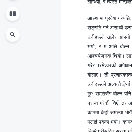
लाग्थ्यो, र त्यस्तै मान्
आस्थामा प्रवेश गरेपछि, 
सङ्गति गर्न असाध्यै डराउ
उनीहरूले खुलेर आफ्नो 
भयो, र म अलि बोल्न थ
आश्चर्यजनक थियो। लाग्य
गरेर परमेश्वरको अपेक्
बोलाए। ती प्रचारकहरू
उनीहरूको अत्यन्तै ईर्ष्
छु? राम्रोसँग बोल्न पनि
प्राप्त गरेकी थिएँ, तर 
काममा केही समस्या भोगेँ
मलाई पक्का भयो। कामको
जिम्मेवारीसहित सरुवा ग