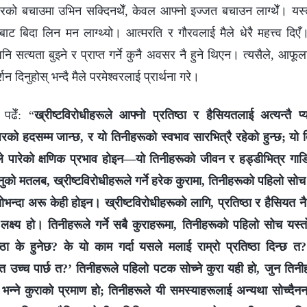
ारको बचाउमा उभिन सक्दिनथेँ, केवल आफ्नो इज्जत बचाउन लाग्थेँ। यस्
बाट बिदा लिन मन लाग्थ्यो। आत्मरति र गौरवलाई मैले धेरै महत्त्व दिएँ
ि सत्यता बुझ्ने र प्राप्त गर्ने कुनै अवसर नै हुने थिएन। त्यसैले, आफूल
दर्शन दिनुहोस् भन्दै मैले परमेश्वरलाई प्रार्थना गरे।
पढेँ: “
ख्रीष्टविरोधीहरूले आफ्नो प्रतिष्ठा र हैसियतलाई अत्यन्तै प्या
परको हदसम्म जान्छ, र यो तिनीहरूको स्वभाव सारभित्रै रहेको हुन्छ; यो
ले पारेको क्षणिक प्रभाव होइन—यो तिनीहरूको जीवन र हड्डीभित्र गाडिए
ुको मतलब, ख्रीष्टविरोधीहरूले गर्ने हरेक कुरामा, तिनीहरूको पहिलो सो
 योभन्दा अरू केही होइन। ख्रीष्टविरोधीहरूको लागि, प्रतिष्ठा र हैसियत 
्ष्य हो। तिनीहरूले गर्ने सबै कुराहरूमा, तिनीहरूको पहिलो सोच यस्तो 
ष्ठा के हुनेछ? के यो काम गर्दा यसले मलाई राम्रो प्रतिष्ठा दिन्छ
यत उच्च पार्छ त?’ तिनीहरूले पहिलो पटक सोच्ने कुरा यही हो, जुन तिनीह
न्ने कुराको प्रमाण हो; तिनीहरूले यी समस्याहरूलाई अन्यथा सोच्दैनन