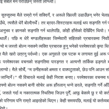
छेलाई सबैले मन पराउँछन् जस्तो लाग्थ्यो।
सुरुसुरुमा मैले राम्रो गर्न सक्दिनँ, र अरूले खिल्ली उडाउँछन् भनेर भे
ँथे, त्यसैले धेरै बोल्दैनथेँ। तर ब्रदर-सिस्टरहरू मलाई थप सङ्गति गर्न प्
अनुभव र ज्ञानको सङ्गति गर्न थालेपछि, कोही हाँसेको देखिँदैन थियो
ालेँ। पछि म धेरै मण्डलीहरूका जिम्मेवारी सहितको प्रचारकमा निर्वा
ो म जस्तो बोल्न नसक्ने व्यक्ति प्रचारक हुनु भनेको परमेश्वरको कृपा थि
षामा मैले खरो उत्रनु पर्दथ्यो। एक अगुवाले एक पटक म लगायत दुई अरू 
 परमेश्वरका वचनको सङ्गतिमा पारङ्गत र अत्यन्तै तार्किक ढङ्गले बो
या लाग्यो। मैले सोचेँ, “म उनीहरूको क्षमता र वाक्पटुताको, छेउ पनि आउन सक्
 जान्दिनँ।” यी विचारले मलाई केही निराश बनाए। परमेश्वरका वचनमा घोरिँद
आफ्नो बोल्न नसक्ने बानी सोचेर अरू हाँस्लान् भन्ने डरले, सङ्गति गर्ने आ
, जसले गर्दा म नकारात्मक स्थितिमा जिउन पुगेँ, आफू बेकामे छु र यो कर्तव्य
 परिणाम पनि राम्रो आइरहेको थिएन। केही समयपछि, मलाई यो कर्तव्यब
रियो।