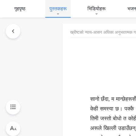
गृहपृष्ठ
पुस्तकहरू
भिडियोहरू
भजन
ख्रीष्‍टको न्याय-आसन अघिका अनुभवात्मक ग
सानो छँदा, म मान्छेहरू
केही समस्या छ। पक्कै स
तिमी जस्तो बोधो त कोही 
अरूले खिल्ली उडाउँछन् भ