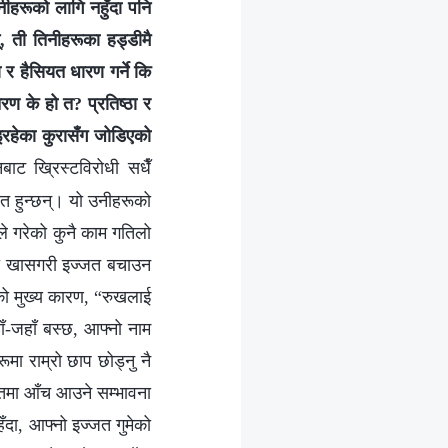
नीहरूको लागि नहुँदा पनि
्, ती तिनीहरूका हड्डीमै
ा र हैसियत धारण गर्ने कि
ण के हो त? प्रतिष्ठा र
इरहेका कुरासँग जोडिएको
ाट ख्रिस्टविरोधी सधैँ
रित हुन्छन्। यो उनीहरूको
े गरेको कुनै काम गतिलो
। यो खासगरी इज्जत बचाउन
को मुख्य कारण, “रुखलाई
हाँ-जहाँ बस्छ, आफ्नो नाम
मा राम्रो छाप छोड्नु नै
ज्जतमा आँच आउने सम्भावना
हँदा, आफ्नो इज्जत गुमेको