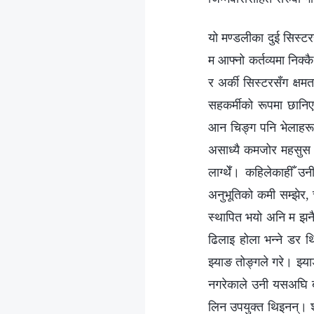
यो मण्डलीका दुई सिस्टरहर
म आफ्नो कर्तव्यमा निक्
र अर्की सिस्टरसँग क्षम
सहकर्मीको रूपमा छानिए।
आन चिङ्ग पनि भेलाहरूम
असाध्यै कमजोर महसुस भ
लाग्थेँ। कहिलेकाहीँ उ
अनुभूतिको कमी सम्झेर, 
स्थापित भयो अनि म झनै क
ढिलाइ होला भन्ने डर थ
झ्याङ तोङ्गले गरे। झ्य
नगरेकाले उनी यसअघि बर
लिन उपयुक्त थिइनन्। शा