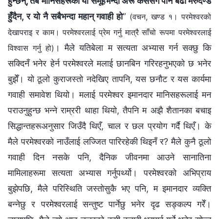
हुन्छन्, तब मानिसहरूको यो समूहभन्दा अरू कसैसँग पनि बढी मेरुदण्ड
हुँदैन, र यो नै सबैभन्दा महान् गवाही हो
”
(वचन, खण्ड १। परमेश्‍वरको
देखापराइ र काम। परमेश्‍वरलाई प्रेम गर्नु मात्रै साँचो रूपमा परमेश्‍वरलाई
। मैले यतिबेला म सत्यता अभ्यास गर्न सक्छु कि
विश्‍वास गर्नु हो)
सक्दिनँ भनेर हेर्न परमेश्‍वरले मलाई छानबिन गरिरहनुभएको छ भनेर
बुझेँ। यो ठूलो कुराजस्तो नदेखिए तापनि, यस छनौट र यस कार्यमा
गवाही समावेश थियो। मलाई परमेश्‍वर इमानदार मानिसहरूलाई मन
पराउनुहुन्छ भन्ने राम्ररी थाहा थियो, तैपनि म अझै शैतानका बचाइ
सिद्धान्तहरूअनुसार जिउँदै थिएँ, चाल र छल प्रयोग गर्दै थिएँ। के
मैले परमेश्‍वरको नाउँलाई लज्जित पारिरहेकी थिइनँ र? मैले कुनै ठूलो
गवाही दिन नसके पनि, दैनिक जीवनमा आउने सानातिना
मामिलाहरूमा सत्यता अभ्यास गर्नुपर्थ्यो। परमेश्‍वरको अभिप्राय
बुझेपछि, मैले परिस्थिति जस्तोसुकै भए पनि, म इमानदार व्यक्ति
बन्नेछु र परमेश्‍वरलाई सन्तुष्ट पार्नेछु भनेर दृढ सङ्कल्प गरेँ।