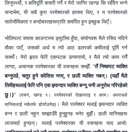
लिनुपर्थ्यो, र क्षतिपूर्ति कसरी गर्ने र मेरो जागिर रहन्छ कि रहँदैन भन्ने
सन्दर्भमा, यी सबै कुरा परमेश्‍वरको हातमा थिए, र म परमेश्‍वरको
सार्वभौमिकता र बन्दोबस्तहरूप्रति समर्पित हुन इच्छुक थिएँ।
भोलिपल्ट क्यास काउन्टरमा ड्युटीमा हुँदा, संयोगवश मैले रसिद नदिने
मौका पाएँ, जसको अर्थ म त्यो आठ डलरको कमीलाई पूर्ति गर्न
सक्थेँ। मेरो हृदय फेरि एकपटक डगमगायो, र मैले त्यो काम गर्नै
लाग्दा, अचानक परमेश्‍वरका यी वचनहरू सम्झेँ: “
तँ निष्कपट व्यक्ति
बन्नुपर्छ, चतुर हुने कोसिस नगर्, र छली व्यक्ति नबन्। (यहाँ मैले
तिमीहरूलाई फेरि पनि एक इमान्दार व्यक्ति बन्नू भनी अनुरोध गरिरहेको
छु।)
”
(वचन, खण्ड १। परमेश्‍वरको देखापराइ र काम। अपराधले
। मैले परमेश्‍वर मलाई इमानदार व्यक्ति
मानिसलाई नर्कतर्फ डोर्याउनेछ)
बन्न र छली नहुन सम्झाउँदै हुनुहुन्छ भनेर बुझेँ। छली मानिसहरू
लाजमर्दा हुन्छन्। मलाई परमेश्‍वरका यी वचनहरू याद आयो: