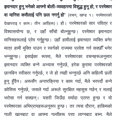
इमानदार हुनु भनेको आफ्नो बोली-व्यवहारमा विशुद्ध हुनु हो, र परमेश्‍वर
वा मानिस कसैलाई पनि छल नगर्नु हो
”
(वचन, खण्ड १। परमेश्‍वरको
। हो। परमेश्‍वरको सार पवित्र र
देखापराइ र काम। तीन अर्तीहरू)
विश्वासयोग्य छ, र उहाँ साँचो बोल्नुहुन्छ। परमेश्‍वर इमानदार
मानिसहरूलाई प्रेम गर्नुहुन्छ। उहाँ हामीलाई इमानदार व्यक्ति बनेर
मात्र हामी मुक्ति पाउन र स्वर्गको राज्यमा प्रवेश गर्न सक्छौँ भनेर
भन्नुहुन्छ। इसाईका रूपमा, मैले परमेश्‍वरका वचनहरूअनुसार
इमानदार व्यक्ति बन्ने अभ्यास गर्नुपर्छ, हरेक कुरामा परमेश्‍वरको
छानबिन स्वीकार गर्नुपर्छ, र जे हो त्यही भन्नुपर्छ अनि कहिल्यै छली
हुनु हुँदैन। अरूसँग अन्तरक्रिया र काम गर्दा, मैले भरपर्दो बन्ने
कोसिस गर्नुपर्छ, जसले गर्दा अरूले सुरक्षित महसुस गर्छन् र मलाई
भरोसा गर्न सक्छन्। यसरी जिउँदा मर्यादा प्राप्त हुन्छ र यो
परमेश्‍वरका अभिप्रायहरूअनुरूप हुन्छ। तर त्यस दौरान, हाकिमको
गाली खानबाट वा आफ्ना गल्तीहरू पत्ता लाग्नबाट बच्न, मैले