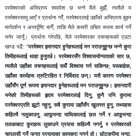
परमेश्‍वरको अभिप्राय समावेश छ भन्ने मैले बुझेँ, त्यसैले म
परमेश्‍वरसामु आएँ र प्रार्थना गरेँ, परमेश्‍वरलाई उहाँको अभिप्राय बुझ्न
मार्गदर्शन र अन्तर्दृष्टि मागेँ, ताकि मैले कसरी उचित रूपमा कार्य गर्ने
भनेर जानूँ। प्रार्थना गरेपछि, मैले परमेश्‍वरका वचनहरूको एउटा
खण्ड पढेँ: “
परमेश्‍वर इमानदार हुनेहरूलाई मन पराउनुहुन्छ भन्‍ने कुरा
तिमीहरूलाई थाहा हुनुपर्छ। परमेश्‍वरसँग विश्वासयोग्यताको सार छ,
त्यसैले उहाँका वचनहरूलाई सधैँ विश्‍वास गर्न सकिन्छ; यसबाहेक,
उहाँका कार्यहरू त्रुटिरहित र निर्विवाद छन्। यसै कारण परमेश्‍वर
उहाँसँग पूर्ण रूपमा इमानदार हुनेहरूलाई मन पराउनुहुन्छ। इमानदारी
भनेको तिमीहरूको हृदय परमेश्‍वरलाई दिनु, कुनै पनि कुरामा
परमेश्‍वरप्रति झूटो नहुनु, सबै कुरामा उहाँसँग खुलस्त हुनु, तथ्यहरू
कहिल्यै नलुकाउनु, आफूभन्दा माथिकालाई छल गर्ने र आफूभन्दा
तलकाबाट कुराहरू लुकाउने प्रयास कहिल्यै नगर्नु, र परमेश्‍वरको
चापलुसी गर्ने फगत प्रयासका कामकुरा नगर्नु हो। छोटकरीमा भन्दा,