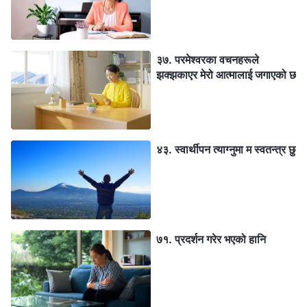
३७. परमेश्‍वरका वचनहरूले
झक्झकाएर मेरो आत्मालाई जगाएको छ
४३. स्वार्थीपन त्याग्नुमा म स्वतन्त्र छु
७१. प्रदर्शन गरेर भएको हानि