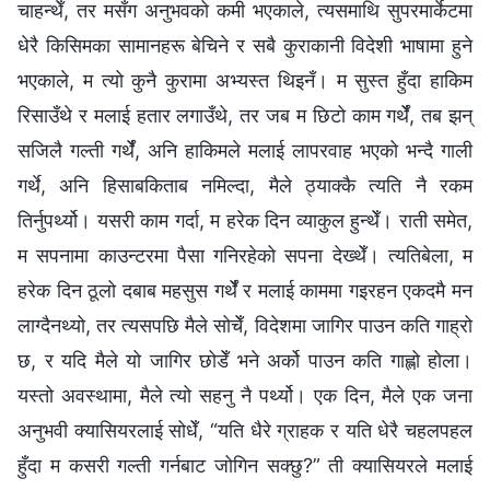
चाहन्थेँ, तर मसँग अनुभवको कमी भएकाले, त्यसमाथि सुपरमार्केटमा
धेरै किसिमका सामानहरू बेचिने र सबै कुराकानी विदेशी भाषामा हुने
भएकाले, म त्यो कुनै कुरामा अभ्यस्त थिइनँ। म सुस्त हुँदा हाकिम
रिसाउँथे र मलाई हतार लगाउँथे, तर जब म छिटो काम गर्थेँ, तब झन्
सजिलै गल्ती गर्थेँ, अनि हाकिमले मलाई लापरवाह भएको भन्दै गाली
गर्थे, अनि हिसाबकिताब नमिल्दा, मैले ठ्याक्कै त्यति नै रकम
तिर्नुपर्थ्यो। यसरी काम गर्दा, म हरेक दिन व्याकुल हुन्थेँ। राती समेत,
म सपनामा काउन्टरमा पैसा गनिरहेको सपना देख्थेँ। त्यतिबेला, म
हरेक दिन ठूलो दबाब महसुस गर्थेँ र मलाई काममा गइरहन एकदमै मन
लाग्दैनथ्यो, तर त्यसपछि मैले सोचेँ, विदेशमा जागिर पाउन कति गाह्रो
छ, र यदि मैले यो जागिर छोडेँ भने अर्को पाउन कति गाह्लो होला।
यस्तो अवस्थामा, मैले त्यो सहनु नै पर्थ्यो। एक दिन, मैले एक जना
अनुभवी क्यासियरलाई सोधेँ, “यति धैरे ग्राहक र यति धेरै चहलपहल
हुँदा म कसरी गल्ती गर्नबाट जोगिन सक्छु?” ती क्यासियरले मलाई