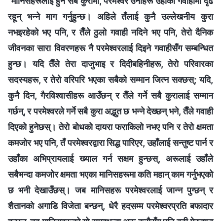
“
मानिसहरूलाई हुने सबै कुरामा, परमेश्‍वर उनीहरू उहाँको गवाहीमा दृढ
रहून् भन्ने माग गर्नुहुन्छ। अहिले तँलाई कुनै उल्लेखनीय कुरा
नभइरहेको भए पनि, र तैँले ठुलो गवाही नदिने भए पनि, तेरो दैनिक
जीवनका सारा विवरणहरू नै परमेश्‍वरलाई दिइने गवाहीसँग सम्बन्धित
हुन्छ। यदि तैँले तेरा दाजुभाइ र दिदीबहिनीहरू, तेरो परिवारका
सदस्यहरू, र तेरो वरिपरि भएका सबैको सम्मान जित्न सक्छस्; यदि,
कुनै दिन, गैरविश्‍वासीहरू आउँछन् र तैँले गर्ने सबै कुरालाई सम्मान
गर्छन्, र परमेश्‍वरले गर्ने सबै कुरा अद्भुत छ भन्‍ने देख्छन् भने, तैँले गवाही
दिएको हुनेछस्। तेरो बोधको दायरा फराकिलो नभए पनि र तेरो क्षमता
कमजोर भए पनि, तँ परमेश्‍वरद्वारा सिद्ध पारिएर, उहाँलाई सन्तुष्ट पार्न र
उहाँका अभिप्रायलाई ख्याल गर्न सक्षम हुन्छस्, अरूलाई उहाँले
सबैभन्दा कमजोर क्षमता भएका मानिसहरूमा कति महान् काम गर्नुभएको
छ भनी देखाउँछस्। जब मानिसहरू परमेश्‍वरलाई जान्न पुग्छन् र
शैतानको अगाडि विजेता बन्छन्, धेरै हदसम्म परमेश्‍वरप्रति बफादार