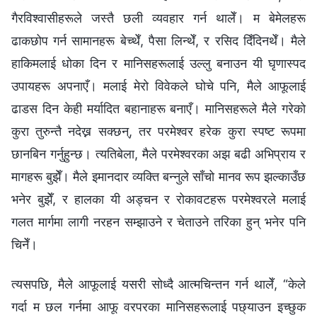
गैरविश्‍वासीहरूले जस्तै छली व्यवहार गर्न थालेँ। म बेमेलहरू
ढाकछोप गर्न सामानहरू बेच्थेँ, पैसा लिन्थेँ, र रसिद दिँदिनथेँ। मैले
हाकिमलाई धोका दिन र मानिसहरूलाई उल्लु बनाउन यी घृणास्पद
उपायहरू अपनाएँ। मलाई मेरो विवेकले घोचे पनि, मैले आफूलाई
ढाडस दिन केही मर्यादित बहानाहरू बनाएँ। मानिसहरूले मैले गरेको
कुरा तुरुन्तै नदेख्न सक्छन्, तर परमेश्‍वर हरेक कुरा स्पष्ट रूपमा
छानबिन गर्नुहुन्छ। त्यतिबेला, मैले परमेश्‍वरका अझ बढी अभिप्राय र
मागहरू बुझेँ। मैले इमानदार व्यक्ति बन्नुले साँचो मानव रूप झल्काउँछ
भनेर बुझेँ, र हालका यी अड्चन र रोकावटहरू परमेश्‍वरले मलाई
गलत मार्गमा लागी नरहन सम्झाउने र चेताउने तरिका हुन् भनेर पनि
चिनेँ।
त्यसपछि, मैले आफूलाई यसरी सोध्दै आत्मचिन्तन गर्न थालेँ, “केले
गर्दा म छल गर्नमा आफू वरपरका मानिसहरूलाई पछ्याउन इच्छुक