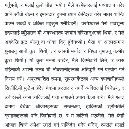
गर्नुभयो, र मलाई ठूलो पीडा भयो। मैले परमेश्‍वरलाई पश्चात्ताप गरेर
अनि साँचो बोल्न र इमानदार हुनमा ध्यान केन्द्रित गरेर मात्र शान्ति
पाउन सक्थेँ र थकित महसुस गर्नेथिइनँ। परमेश्‍वरले मेरो भावशून्य
हृदयलाई ब्युँझाउन यी अवस्थाहरू प्रयोग गरिरहनुभएको थियो, र मैले
अबदेखि झुट बोल्नु वा धोका दिनु हुँदैनथ्यो। पैसा वा आत्मसम्मान
गुमाउनु सानो कुरा थियो, तर आफ्नो मर्यादा र निष्ठा गुमाउनु गल्भीर
कुरा थियो। यो कुरा मनमा राखेर, मैले जिम्मेवारी लिने, र त्यस
महिनाको आफ्नो तलब यी नोक्सानीहरूको क्षतिपूर्ति गर्न प्रयोग गर्ने
निर्णय गरेँ। अप्रत्याशित रूपमा, सुपरमार्केटका अन्य कर्मचारीहरूले
सिसीटिभी फुटेज हेरेर चेकमा हस्ताक्षर नगर्ने व्यक्तिलाई चिनेछन्, र
उनीहरूले त्यस व्यक्तिलाई पत्ता लगाउने उपाय फेला पारे। मैले गलत
दाममा बेचेका औजारहरूका सम्बन्धमा, हाकिमकी श्रीमतीले
ग्राहकहरूको पनि जिम्मेवारी छ, र म कलिलै भएकीले, मैले केही
औजार चिन्ने अपेक्षा खासै गर्न सकिँदैन भनेर भनिन्, त्यसैले मलाई