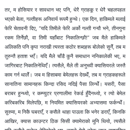
तर, म होसियार र सावधान भए पनि, धेरै ग्राहकू र धेरै चहलपहल
भएको बेला, गल्तीहरू अनिवार्य रूपमै हुन्थे। एक दिन, हाकिमले मलाई
फेरि चेतावनी दिए, “यदि तिमीले फेरि अर्को गल्ती गऱ्यौ भने, तीनगुना
रकम तिर्नेछौ, वा तिमी यहाँबाट निकालिन्छौ!” जब मैले हाकिमले
अलिकति पनि कृपा नराखी त्यस्ता कठोर शब्दहरू बोलेको सुनेँ, तब म
तुरुन्तै हताश भएँ। यदि मैले चाँडै कुनै समाधान ननिकालेकी भए, म
जागिरबाट निकालिनेथिएँ। त्यसैले, मैले ती अनुभवी क्यासियरले जस्तै
काम गर्न थालेँ। जब म हिसाबमा बेमेलहरू देख्थेँ, तब म ग्राहकहरूले
सानातिना सामानहरू किन्दा रसिद नदिई पैसा लिन्थेँ। यसरी, पैसा
बराबर हुन्थ्यो, र कम्प्युटर प्रणालीमा रेकर्ड हुँदैनथ्यो, र त्यो बेमेल
करिबकरिब मिलेपछि, म नियमित क्यासियरको अभ्यासमा फर्कन्थेँ।
सुरुमा, म निकै घबराएँ, र कसैले थाहा पाउला कि भनेर डराएँ, किनकि
आखिर, क्यास काउन्टर ठिक सिसी क्यामेराको मुनि थियो, त्यसैले