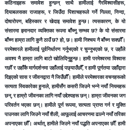
कठिनाइहरू समावेश हुन्छन् साथै हामीलाई गैरविश्‍वासीहरू,
दियाबलसका राजाहरू, र जिउँदा पिशाचहरूले गर्ने गिल्‍ला, निन्दा,
दोषारोपण, बहिस्कार र खेदाइ समावेश हुन्छ। त्यसकारण, के यो
संसारमा इमानदार व्यक्तिका रूपमा बाँच्नु सम्‍भव छ? के यो संसारमा
बाँच्न हाम्रा लागि कुनै ठाउँ छ? हो, छ। हामी निश्चय नै बाँच्न सक्छौँ।
परमेश्‍वरले हामीलाई पूर्वनिर्धारण गर्नुभएको र चुन्‍नुभएको छ, र उहाँले
अवश्य नै हाम्रा लागि बाटो खोलिदिनुहुन्छ। हामी परमेश्‍वरमा विश्‍वास
गर्छौँ र उहाँकै मार्गदर्शनमा उहाँलाई पछ्याउँछौँ, र हामी पूर्णतया उहाँद्वारा
दिइएको सास र जीवनद्वारा नै जिउँछौँ। हामीले परमेश्‍वरका वचनहरूको
सत्यता स्विकारेका हुनाले, हामीसँग कसरी जिउने भन्‍ने नयाँ नियमहरू
छन्, र हाम्रो जीवनका लागि नयाँ उद्देश्यहरू छन्। हाम्रा जीवनका जग
परिवर्तन भएका छन्। हामीले पूर्ण रूपमा, सत्यता प्राप्त गर्न र मुक्ति
पाउनका लागि जिउने नयाँ शैली, आफूलाई आचरणमा ढाल्ने नयाँ तरिका
अपनाएका छौँ। अर्थात्, हामीले जिउने नयाँ पद्धति अपनाएका छौँ: हामी