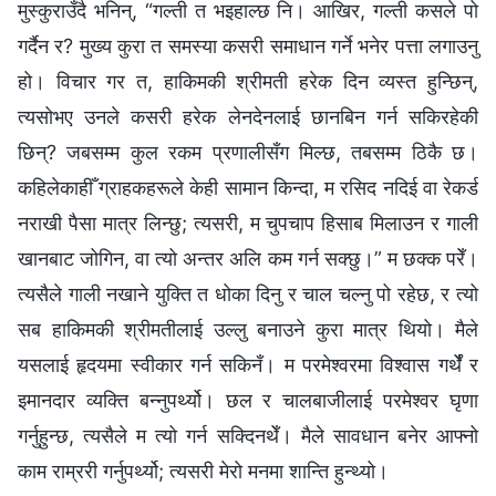
मुस्कुराउँदै भनिन्, “गल्ती त भइहाल्छ नि। आखिर, गल्ती कसले पो
गर्दैन र? मुख्य कुरा त समस्या कसरी समाधान गर्ने भनेर पत्ता लगाउनु
हो। विचार गर त, हाकिमकी श्रीमती हरेक दिन व्यस्त हुन्छिन्,
त्यसोभए उनले कसरी हरेक लेनदेनलाई छानबिन गर्न सकिरहेकी
छिन्? जबसम्म कुल रकम प्रणालीसँग मिल्छ, तबसम्म ठिकै छ।
कहिलेकाहीँ ग्राहकहरूले केही सामान किन्दा, म रसिद नदिई वा रेकर्ड
नराखी पैसा मात्र लिन्छु; त्यसरी, म चुपचाप हिसाब मिलाउन र गाली
खानबाट जोगिन, वा त्यो अन्तर अलि कम गर्न सक्छु।” म छक्क परेँ।
त्यसैले गाली नखाने युक्ति त धोका दिनु र चाल चल्नु पो रहेछ, र त्यो
सब हाकिमकी श्रीमतीलाई उल्लु बनाउने कुरा मात्र थियो। मैले
यसलाई हृदयमा स्वीकार गर्न सकिनँ। म परमेश्‍वरमा विश्वास गर्थेँ र
इमानदार व्यक्ति बन्नुपर्थ्यो। छल र चालबाजीलाई परमेश्‍वर घृणा
गर्नुहुन्छ, त्यसैले म त्यो गर्न सक्दिनथेँ। मैले सावधान बनेर आफ्नो
काम राम्ररी गर्नुपर्थ्यो; त्यसरी मेरो मनमा शान्ति हुन्थ्यो।