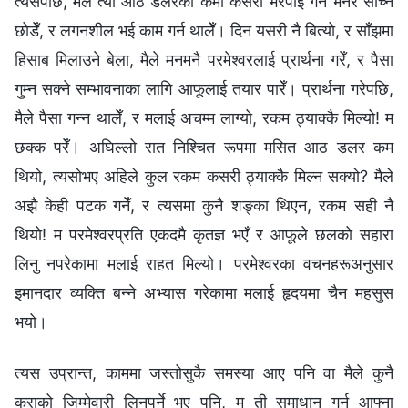
त्यसपछि, मैले त्यो आठ डलरको कमी कसरी भरपाई गर्ने भनेर सोच्न
छोडेँ, र लगनशील भई काम गर्न थालेँ। दिन यसरी नै बित्यो, र साँझमा
हिसाब मिलाउने बेला, मैले मनमनै परमेश्‍वरलाई प्रार्थना गरेँ, र पैसा
गुम्न सक्ने सम्भावनाका लागि आफूलाई तयार पारेँ। प्रार्थना गरेपछि,
मैले पैसा गन्न थालेँ, र मलाई अचम्म लाग्यो, रकम ठ्याक्कै मिल्यो! म
छक्क परेँ। अघिल्लो रात निश्चित रूपमा मसित आठ डलर कम
थियो, त्यसोभए अहिले कुल रकम कसरी ठ्याक्कै मिल्न सक्यो? मैले
अझै केही पटक गनेँ, र त्यसमा कुनै शङ्का थिएन, रकम सही नै
थियो! म परमेश्‍वरप्रति एकदमै कृतज्ञ भएँ र आफूले छलको सहारा
लिनु नपरेकामा मलाई राहत मिल्यो। परमेश्‍वरका वचनहरूअनुसार
इमानदार व्यक्ति बन्ने अभ्यास गरेकामा मलाई हृदयमा चैन महसुस
भयो।
त्यस उप्रान्त, काममा जस्तोसुकै समस्या आए पनि वा मैले कुनै
कुराको जिम्मेवारी लिनुपर्ने भए पनि, म ती समाधान गर्न आफ्ना