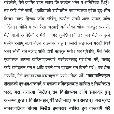
गरेकीले, मेरो जागिर रहन सक्छ कि सक्दैन भनेर म अनिश्चित थिएँ।
तर फेरि मैले सोचेँ, “हाकिमकी श्रीमतीले सामान्यतया हरेक दुई-तीन
दिनमा मात्र हिसाब जाँच गर्छिन्, त्यसैले उनले आज सायद जाँच
गर्दिनन्। भोलि म त्यो पैसा ‘भरपाई’ गर्ने मौका खोज्न सक्छु; त्यसरी,
मैले गाली खानेछैनँ र मेरो जागिर गुम्नेछैन।” तर जब मैले आफूले
परमेश्‍वरसामु सत्य बोल्न र इमानदार हुन कसरी सङ्कल्प गरेकी थिएँ
भनेर सोचेँ, तब मलाई अलि दोषी महसुस भयो। घर पुगेपछि, मैले फेरि
एकपटक आफ्ना कठिनाइहरूबारे परमेश्‍वरलाई प्रार्थना गरेँ, मलाई
फेरि मार्गदर्शन गर्न र अघि बढ्ने मार्ग प्रदान गर्न बिन्ती गरेँ। प्रार्थना
गरेपछि, मैले परमेश्‍वरका वचनहरूले यसो भनेको पढेँ: “
जब मानिसहरू
शैतानको प्रभावअन्तगर्त, र यसका शक्तिहरूबाट शासित र नियन्त्रित
भएर, यस संसारमा जिउँछन् तब तिनीहरूका लागि इमानदार हुनु
असम्भव हुन्छ। तिनीहरू झन् धेरै छली मात्र बन्न सक्छन्। यस भ्रष्ट
मानवजातिका बीचमा जिउँदा इमानदार व्यक्ति हुन वास्तवमै धेरै