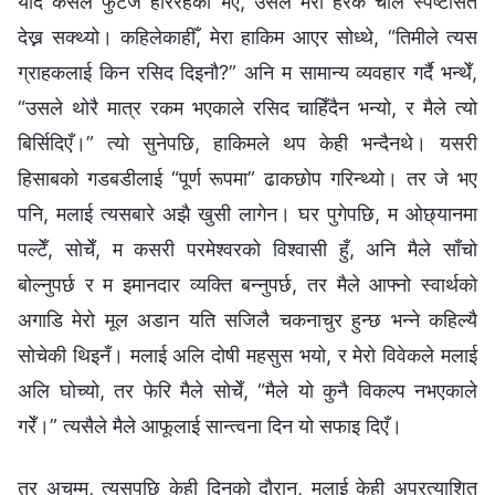
यदि कसैले फुटेज हेरिरहेको भए, उसले मेरो हरेक चाल स्पष्टसित
देख्न सक्थ्यो। कहिलेकाहीँ, मेरा हाकिम आएर सोध्थे, “तिमीले त्यस
ग्राहकलाई किन रसिद दिइनौ?” अनि म सामान्य व्यवहार गर्दै भन्थेँ,
“उसले थोरै मात्र रकम भएकाले रसिद चाहिँदैन भन्यो, र मैले त्यो
बिर्सिदिएँ।” त्यो सुनेपछि, हाकिमले थप केही भन्दैनथे। यसरी
हिसाबको गडबडीलाई “पूर्ण रूपमा” ढाकछोप गरिन्थ्यो। तर जे भए
पनि, मलाई त्यसबारे अझै खुसी लागेन। घर पुगेपछि, म ओछ्यानमा
पल्टेँ, सोचेँ, म कसरी परमेश्‍वरको विश्वासी हुँ, अनि मैले साँचो
बोल्नुपर्छ र म इमानदार व्यक्ति बन्नुपर्छ, तर मैले आफ्नो स्वार्थको
अगाडि मेरो मूल अडान यति सजिलै चकनाचुर हुन्छ भन्ने कहिल्यै
सोचेकी थिइनँ। मलाई अलि दोषी महसुस भयो, र मेरो विवेकले मलाई
अलि घोच्यो, तर फेरि मैले सोचेँ, “मैले यो कुनै विकल्प नभएकाले
गरेँ।” त्यसैले मैले आफूलाई सान्त्वना दिन यो सफाइ दिएँ।
तर अचम्म, त्यसपछि केही दिनको दौरान, मलाई केही अप्रत्याशित