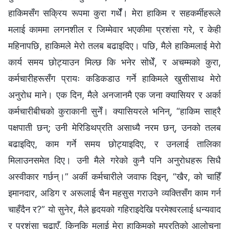
हाकिमसँग सक्रिय रूपमा कुरा गर्थेँ। मेरा हाकिम र सहकर्मीहरूले
मलाई काममा लगनशील र जिम्मेवार भएकीमा प्रशंसा गरे, र केही
महिनापछि, हाकिमले मेरो तलब बढाइदिए। पछि, मैले हाकिमलाई मेरो
कार्य समय छोट्याउन मिल्छ कि भनेर सोधेँ, र अचम्मको कुरा,
कर्मचारीहरूसँग प्रायः कडिकडाउ गर्ने हाकिमले खुसीसाथ मेरो
अनुरोध माने। एक दिन, मैले अनजानमै एक जना क्यासियर र अर्का
कर्मचारीबीचको कुराकानी सुनेँ। क्यासियरले भनिन्, “हाकिम साह्रै
पक्षपाती छन्; उनी मेरिडिथप्रति असाध्यै नरम छन्, उनको तलब
बढाइदिए, काम गर्ने समय छोट्याइदिए, र उनलाई तालिका
मिलाउनसमेत दिए। उनी मैले गरेको कुनै पनि अनुरोधहरू सिधै
अस्वीकार गर्छन्।” अर्की कर्मचारीले जवाफ दिइन्, “खैर, को चाहिँ
इमानदार, अडिग र अरूलाई चैन महसुस गराउने व्यक्तिसँग काम गर्न
चाहँदैन र?” यो सुनेर, मैले हृदयको गहिराइदेखि परमेश्‍वरलाई धन्यवाद
र प्रशंसा चढाएँ, किनकि मलाई मेरा हाकिमको मप्रतिको आलोचना