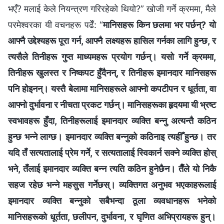
भएँ? मलाई केले नियन्त्रण गरिरहेको थियो?” खोजी गर्ने क्रममा, मैले
परमेश्‍वरका यी वचनहरू पढेँ: “
मानिसहरू किन छलमा भर पर्छन्? यो
आफ्‍नै उद्देश्यहरू पूरा गर्न, आफ्नै लक्ष्यहरू हासिल गर्नका लागि हुन्छ, र
त्यसैले तिनीहरू गुप्त माध्यमहरू प्रयोग गर्छन्। यसो गर्ने क्रममा,
तिनीहरू खुलस्त र निष्कपट हुँदैनन्, र तिनीहरू इमानदार मानिसहरू
पनि होइनन्। यस्तै बेलामा मानिसहरूले आफ्‍नो कपटीपन र धूर्तता, वा
आफ्नो दुर्भावना र नीचता प्रकट गर्छन्। मानिसहरूका हृदयमा यी भ्रष्ट
स्वभावहरू हुँदा, तिनीहरूलाई इमानदार व्यक्ति बन्‍नु अत्यन्तै कठिन
हुन्छ भन्ने लाग्छ। इमानदार व्यक्ति बन्नुको कठिनाइ त्यहीँ हुन्छ। तर
यदि तँ सत्यतालाई प्रेम गर्ने, र सत्यतालाई स्विकार्न सक्ने व्यक्ति होस्
भने, तँलाई इमानदार व्यक्ति बन्‍न त्यति कठिन हुनेछैन। तैँले यो निकै
सहज रहेछ भन्‍ने महसुस गर्नेछस्। व्यक्तिगत अनुभव भएकाहरूलाई
इमानदार व्यक्ति बन्‍नुको सबैभन्दा ठूला व्यवधानहरू भनेको
मानिसहरूको धूर्तता, छलीपन, दुर्भावना, र घृणित अभिप्रायहरू हुन्।