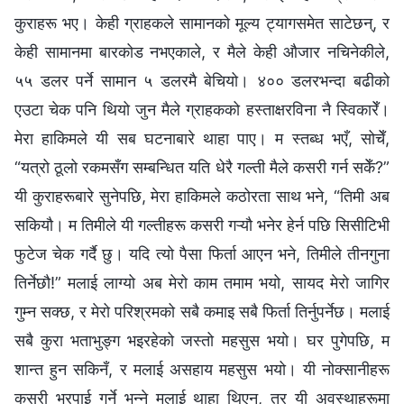
कुराहरू भए। केही ग्राहकले सामानको मूल्य ट्यागसमेत साटेछन्, र
केही सामानमा बारकोड नभएकाले, र मैले केही औजार नचिनेकीले,
५५ डलर पर्ने सामान ५ डलरमै बेचियो। ४०० डलरभन्दा बढीको
एउटा चेक पनि थियो जुन मैले ग्राहकको हस्ताक्षरविना नै स्विकारेँ।
मेरा हाकिमले यी सब घटनाबारे थाहा पाए। म स्तब्ध भएँ, सोचेँ,
“यत्रो ठूलो रकमसँग सम्बन्धित यति धेरै गल्ती मैले कसरी गर्न सकेँ?”
यी कुराहरूबारे सुनेपछि, मेरा हाकिमले कठोरता साथ भने, “तिमी अब
सकियौ। म तिमीले यी गल्तीहरू कसरी गऱ्यौ भनेर हेर्न पछि सिसीटिभी
फुटेज चेक गर्दै छु। यदि त्यो पैसा फिर्ता आएन भने, तिमीले तीनगुना
तिर्नेछौ!” मलाई लाग्यो अब मेरो काम तमाम भयो, सायद मेरो जागिर
गुम्न सक्छ, र मेरो परिश्रमको सबै कमाइ सबै फिर्ता तिर्नुपर्नेछ। मलाई
सबै कुरा भताभुङ्ग भइरहेको जस्तो महसुस भयो। घर पुगेपछि, म
शान्त हुन सकिनँ, र मलाई असहाय महसुस भयो। यी नोक्सानीहरू
कसरी भरपाई गर्ने भन्ने मलाई थाहा थिएन, तर यी अवस्थाहरूमा