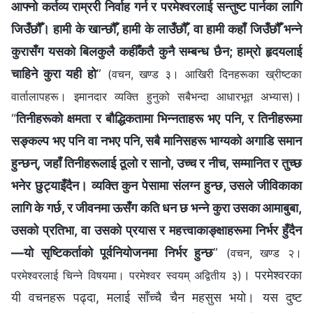
आफ्‍नो कर्तव्य राम्ररी निर्वाह गर्न र परमेश्‍वरलाई सन्तुष्ट पार्नका लागि
जिउँछौँ। हामी के खान्छौँ, हामी के लाउँछौँ, वा हामी कहाँ जिउँछौँ भन्‍ने
कुरासँग यसको बिलकुलै कहीँकतै कुनै सम्बन्ध छैन; हाम्रो हृदयलाई
चाहिने कुरा यही हो
”
(वचन, खण्ड ३। आखिरी दिनहरूका ख्रीष्टका
।
वार्तालापहरू। इमानदार व्यक्ति हुनुको सबैभन्दा आधारभूत अभ्यास)
“
तिनीहरूको क्षमता र बौद्धिकतामा भिन्‍नताहरू भए पनि, र तिनीहरूमा
सङ्कल्प भए पनि वा नभए पनि, सबै मानिसहरू भाग्यको अगाडि समान
हुन्छन्, जहाँ तिनीहरूलाई ठूलो र सानो, उच्च र नीच, सम्मानित र तुच्छ
भनेर छुट्याइँदैन। व्यक्ति कुन पेसामा संलग्न हुन्छ, उसले जीविकाका
लागि के गर्छ, र जीवनमा ऊसँग कति धन छ भन्‍ने कुरा उसका आमाबुबा,
उसको प्रतिभा, वा उसको प्रयास र महत्त्वाकाङ्क्षाहरूमा निर्भर हुँदैन
—यो सृष्टिकर्ताको पूर्वनियोजनमा निर्भर हुन्छ
”
(वचन, खण्ड २।
। परमेश्‍वरका
परमेश्‍वरलाई चिन्‍ने विषयमा। परमेश्‍वर स्वयम् अद्वितीय ३)
यी वचनहरू पढ्दा, मलाई साँच्चै चैन महसुस भयो। यस दुष्ट