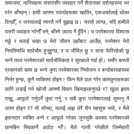
समाजमा, मानिसहरू संसारसँग व्यवहार गर्ने शैतानका दर्शनहरूमा भर
परेर बाँच्छन्। हामी आफ्ना स्वार्थहरूका खातिर, एकअर्कालाई धोका
दिन्छौँ, र जस्तालाई त्यस्तै गर्ने बुझाइ छ। यस्तो लाग्छ, यदि हामीले
यसरी व्यवहार गरेनौँ भने, बाँच्ने उपाय नै हुँदैन। म परमेश्‍वरमा विश्वास
गर्छु र मलाई थाहा छ मेरो जीवन उहाँबाट आउँछ, परमेश्‍वर मेरो
नियतिमाथि सार्वभौम हुनुहुन्छ, र म जीवित छु र सास फेरिरहेको छु
भन्ने तथ्य परमेश्‍वरको सार्वभौमिकता र सुरक्षाले गर्दा हो। मसँग कस्तो
प्रकारको काम छ भन्ने कुरा परमेश्‍वरका नियोजन र बन्दोबस्तहरूमा
निर्भर हुन्छ, कुनै व्यक्तिमा होइन। किन मैले छल गरेर कामकुराहरूका
लागि लडाइँ गर्न खोज्दै आफ्नो दिमाग खियाइरहनुपर्छ र? खुला हृदय
राख्नु, आफूले गर्नुपर्ने कुरा गर्नु, र सबै कुरा परमेश्‍वरलाई सुम्पनु नै
उत्तम होइन र? यो सोच्दा, मलाई अझ धेरै चैन महसुस भयो, र मैले
इमानदार व्यक्ति बन्ने र आफूले गरेका जुनसुकै काममा परमेश्‍वरको
छानबिन स्विकार्ने अठोट गरेँ। मैले गल्ती गरेकीले जिम्मेवारी