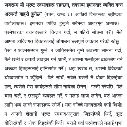
जबसम्म यी भ्रष्ट स्वभावहरू रहन्छन्, तबसम्म इमानदार व्यक्ति बन्न
अत्यन्तै गाह्रो हुनेछ
”
(वचन, खण्ड ३। आखिरी दिनहरूका ख्रीष्टका
।
वार्तालापहरू। इमानदार व्यक्ति हुनुको सबैभन्दा आधारभूत अभ्यास)
परमेश्‍वरका वचनहरूबारे चिन्तन गर्दा, म गहिरो सोचमा परेँ। मैले
आफ्ना व्यक्तिगत हितहरूलाई जोगाउन छलपूर्ण व्यवहार गरेकी रहेछु।
पैसा र आत्मसम्मान गुम्ने, र जागिरसमेत गुम्ने अवस्था सामना गर्दा,
मैले छली र कपटी व्यवहार गर्न थालेँ, र आफ्ना गल्तीहरू ढाकछोप गर्न
अरूका हितहरूलाई हानिसमेत गरेँ। अझ खराब त, आफ्नो विवेकको
घोच्दासमेत म ब्युँझिनँ। मैले सोचेँ, सबैले यसरी नै धोका दिइरहेका
छन्, त्यसैले मेरा कार्यहरूले सीमा नाघेका छैनन्। गल्ती गरेपछि, मैले
चाल चलेँ, र छलपूर्ण व्यवहार गरेँ, र मलाई लाज लागेन, बरु आफ्ना
लागि भव्य लाग्ने सफाइहरू खोजेँ। ममा साँच्चै मानवताको कमी थियो!
म आफ्नो शैतानी भ्रष्ट स्वभावअनुसार जिइरहेकी थिएँ, झुट
बोलिरहेकी र धोका दिइरहेकी थिएँ। यसले गर्दा परमेश्‍वरले मलाई घृणा