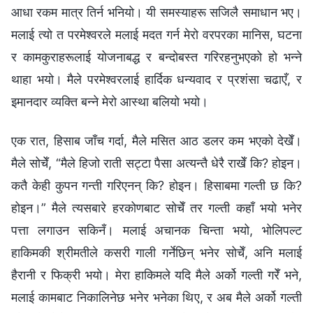
आधा रकम मात्र तिर्न भनियो। यी समस्याहरू सजिलै समाधान भए।
मलाई त्यो त परमेश्‍वरले मलाई मदत गर्न मेरो वरपरका मानिस, घटना
र कामकुराहरूलाई योजनाबद्ध र बन्दोबस्त गरिरहनुभएको हो भन्ने
थाहा भयो। मैले परमेश्‍वरलाई हार्दिक धन्यवाद र प्रशंसा चढाएँ, र
इमानदार व्यक्ति बन्ने मेरो आस्था बलियो भयो।
एक रात, हिसाब जाँच गर्दा, मैले मसित आठ डलर कम भएको देखेँ।
मैले सोचेँ, “मैले हिजो राती सट्टा पैसा अत्यन्तै धेरै राखेँ कि? होइन।
कतै केही कुपन गन्ती गरिएनन् कि? होइन। हिसाबमा गल्ती छ कि?
होइन।” मैले त्यसबारे हरकोणबाट सोचेँ तर गल्ती कहाँ भयो भनेर
पत्ता लगाउन सकिनँ। मलाई अचानक चिन्ता भयो, भोलिपल्ट
हाकिमकी श्रीमतीले कसरी गाली गर्नेछिन् भनेर सोचेँ, अनि मलाई
हैरानी र फिक्री भयो। मेरा हाकिमले यदि मैले अर्को गल्ती गरेँ भने,
मलाई कामबाट निकालिनेछ भनेर भनेका थिए, र अब मैले अर्को गल्ती