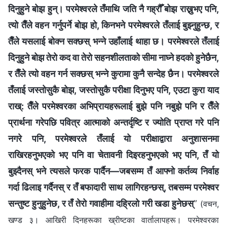
दिनुहुने बोझ हुन्। परमेश्‍वरले तँमाथि जति नै गह्रौँ बोझ राख्नुभए पनि,
त्यो तैँले वहन गर्नुपर्ने बोझ हो, किनभने परमेश्‍वरले तँलाई बुझ्‍नुहुन्छ, र
तैँले यसलाई बोक्‍न सक्छस् भन्‍ने उहाँलाई थाहा छ। परमेश्‍वरले तँलाई
दिनुहुने बोझ तेरो कद वा तेरो सहनशीलताको सीमा नाघ्‍ने हदको हुनेछैन,
र तैँले त्यो वहन गर्न सक्छस् भन्‍ने कुरामा कुनै सन्देह छैन। परमेश्‍वरले
तँलाई जस्तोसुकै बोझ, जस्तोसुकै परीक्षा दिनुभए पनि, एउटा कुरा याद
राख्: तैँले परमेश्‍वरका अभिप्रायहरूलाई बुझे पनि नबुझे पनि र तैँले
प्रार्थना गरेपछि पवित्र आत्माको अन्तर्दृष्टि र ज्योति प्राप्त गरे पनि
नगरे पनि, परमेश्‍वरले तँलाई यो परीक्षाद्वारा अनुशासनमा
राखिरहनुभएको भए पनि वा चेतावनी दिइरहनुभएको भए पनि, तँ यो
बुझ्दैनस् भने त्यसले फरक पार्दैन—जबसम्‍म तँ आफ्नो कर्तव्य निर्वाह
गर्दा ढिलाइ गर्दैनस् र तँ बफादारी साथ लागिरहन्छस्, तबसम्‍म परमेश्‍वर
सन्तुष्ट हुनुहुनेछ, र तँ तेरो गवाहीमा दह्रिलो गरी खडा हुनेछस्
”
(वचन,
खण्ड ३। आखिरी दिनहरूका ख्रीष्टका वार्तालापहरू। परमेश्‍वरका