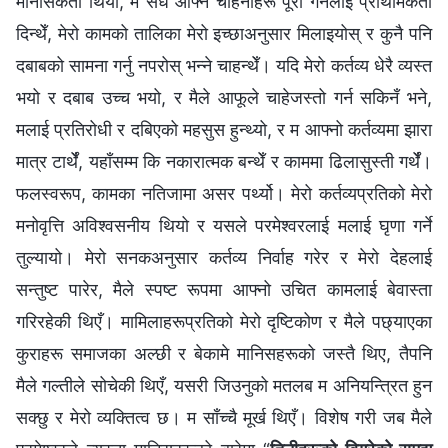
मानसिकता थियो, म सधैँ आफ्नै चाहनाहरू पूरा गर्नलाई प्राथमिकता
दिन्थेँ, मेरो कामको तालिका मेरो इच्छाअनुसार मिलाइयोस् र कुनै पनि
दबाबको सामना गर्नु नपरोस् भन्ने चाहन्थेँ। यदि मेरो कर्तव्य धेरै व्यस्त
भयो र दबाब उच्च भयो, र मैले आफूले चाहेजस्तो गर्न सकिनँ भने,
मलाई प्रतिरोधी र दबिएको महसुस हुन्थ्यो, र म आफ्नो कर्तव्यमा झारा
मात्र टार्थेँ, यहाँसम्म कि नकारात्मक बन्थेँ र काममा ढिलासुस्ती गर्थेँ।
फलस्वरूप, कामका नतिजामा असर पर्थ्यो। मेरो कर्तव्यप्रतिको मेरो
मनोवृत्ति अविश्वसनीय थियो र यसले परमेश्‍वरलाई मलाई घृणा गर्ने
तुल्यायो। मेरो सनकअनुसार कर्तव्य निर्वाह गरेर र मेरो देहलाई
सन्तुष्ट पारेर, मैले स्पष्ट रूपमा आफ्नो उचित कामलाई बेवास्ता
गरिरहेकी थिएँ। मामिलाहरूप्रतिको मेरो दृष्टिकोण र मैले पछ्याएका
कुराहरू समाजका अल्छी र बेकामे मानिसहरूको जस्तै थिए, तैपनि
मैले गल्तीले सोचेकी थिएँ, यसरी जिउनुको मतलब म अनियन्त्रित हुन
सक्छु र मेरो व्यक्तित्व छ। म साँच्चै मूर्ख थिएँ। विशेष गरी जब मैले