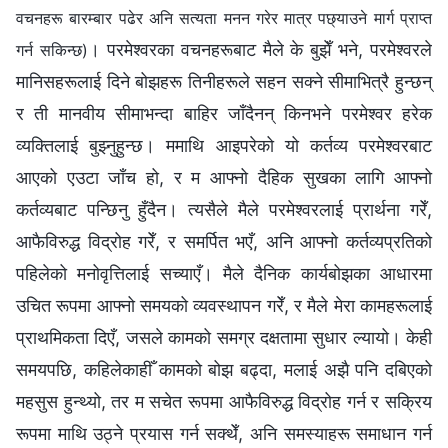
वचनहरू बारम्बार पढेर अनि सत्यता मनन गरेर मात्र पछ्याउने मार्ग प्राप्त
। परमेश्‍वरका वचनहरूबाट मैले के बुझेँ भने, परमेश्‍वरले
गर्न सकिन्छ)
मानिसहरूलाई दिने बोझहरू तिनीहरूले सहन सक्ने सीमाभित्रै हुन्छन्
र ती मानवीय सीमाभन्दा बाहिर जाँदैनन् किनभने परमेश्‍वर हरेक
व्यक्तिलाई बुझ्नुहुन्छ। ममाथि आइपरेको यो कर्तव्य परमेश्‍वरबाट
आएको एउटा जाँच हो, र म आफ्नो दैहिक सुखका लागि आफ्नो
कर्तव्यबाट पन्छिनु हुँदैन। त्यसैले मैले परमेश्‍वरलाई प्रार्थना गरेँ,
आफैविरुद्ध विद्रोह गरेँ, र समर्पित भएँ, अनि आफ्नो कर्तव्यप्रतिको
पहिलेको मनोवृत्तिलाई सच्याएँ। मैले दैनिक कार्यबोझका आधारमा
उचित रूपमा आफ्नो समयको व्यवस्थापन गरेँ, र मैले मेरा कामहरूलाई
प्राथमिकता दिएँ, जसले कामको समग्र दक्षतामा सुधार ल्यायो। केही
समयपछि, कहिलेकाहीँ कामको बोझ बढ्दा, मलाई अझै पनि दबिएको
महसुस हुन्थ्यो, तर म सचेत रूपमा आफैविरुद्ध विद्रोह गर्न र सक्रिय
रूपमा माथि उठ्ने प्रयास गर्न सक्थेँ, अनि समस्याहरू समाधान गर्न