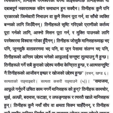
त्यसकारण, तिनीहरू परमेश्‍वरको घरमा आइसकेपछि तिनीहरूको यो
दबाबपूर्ण नकारात्मक संवेग समाधान हुन सक्दैन। तिनीहरू कुनै पनि
प्रकारको जिम्‍मेवारी निभाउन वा कुनै मिसन पूरा गर्न, वा साँचो व्यक्ति
बन्‍नको लागि जिउँदैनन्। तिनीहरूले सृष्टि गरिएको प्राणीको कर्तव्य
पूरा गर्नको लागि, आफ्‍नो मिसन पूरा गर्न, र मुक्ति पाउनको लागि
परमेश्‍वरमा विश्‍वास गरेका हुँदैनन्। तिनीहरू जोसुकै मानिसहरूमाझ भए
पनि, जुनसुकै वातावरणमा भए पनि, वा जुन पेसामा संलग्‍न भए पनि,
तिनीहरूको अन्तिम उद्देश्य भनेको आफूलाई सन्तुष्ट तुल्याउनु नै हुन्छ।
तिनीहरूले गर्ने सबै कुराको उद्देश्य यसैमा केन्द्रित हुन्छ, र आत्मसन्तुष्टि
नै तिनीहरूको आजीवन इच्छा र खोजको उद्देश्य हुन्छ
”
(वचन, खण्ड ६।
। “
समाजमा,
सत्यताको पछ्याइबारे। सत्यता कसरी पछ्याउने (५))
आफूले गर्नुपर्ने उचित काम नगर्ने मानिसहरू को हुन्? तिनीहरू कामचोर,
मूर्ख, अल्छी, बदमास, फटाहा, र लफङ्गाहरू र त्यस्तै खाले मानिसहरू
हुन्। तिनीहरू कुनै नयाँ सीप वा क्षमता सिक्‍न चाहँदैनन्, र तिनीहरू