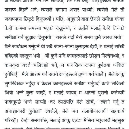
अलिकति आराम गर्न मन लाग्थ्यो, तर मैले केही पत्रहरूको समयमै
जवाफ दिइनँ भने, त्यसले काममा असर पार्थ्यो, त्यसैले मैले ती
जवाफहरू छिट्टै दिनुपर्थ्यो। पछि, अगुवाले वाङ छेनले समीक्षा गरेका
केही काममा समस्या भएको देख्नुभयो, र उहाँले मलाई फेरि तिनको
समीक्षा गर्न सुझाव दिनुभयो। यसले गर्दा मेरो समय झनै व्यस्त भयो।
मैले सम्बोधन गर्नुपर्ने यी सबै साना-साना कुराहरू देखेँ, र मलाई साँच्चै
दबिएको महसुस भयो। यी कुनै पनि कामहरूलाई छोड्न मिल्दैनथ्यो, र
कामकुरा यस्तै चलिरह्यो भने, म मानसिक रूपमा पूर्णतया थकित
हुनेथिएँ। मैले आराम गर्न सक्ने क्षणहरूको तृष्णा गर्न थालेँ। मैले आफू
सुपरिवेक्षक नहुँदा र केवल कामहरूको समीक्षा गर्नुपर्दा कति सजिलो
थियो भन्ने कुरा सम्झेँ, र मलाई सायद म आफ्नो पुरानो कर्तव्यमै
फर्कनुपर्छ भन्ने लाग्यो! तर त्यसपछि मैले सोचेँ, “त्यसो गर्नु त
अनाज्ञाकारी हुनेछ!” त्यसैले, मैले मन नलागी-नलागी सहकार्य
गरिरहेँ। केही समयपछि, मलाई आफू एउटा मेसिन भएजस्तै महसुस