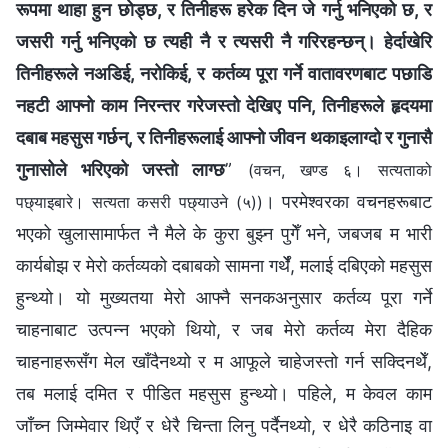
रूपमा थाहा हुन छोड्छ, र तिनीहरू हरेक दिन जे गर्नु भनिएको छ, र
जसरी गर्नु भनिएको छ त्यही नै र त्यसरी नै गरिरहन्छन्। हेर्दाखेरि
तिनीहरूले नअडिई, नरोकिई, र कर्तव्य पूरा गर्ने वातावरणबाट पछाडि
नहटी आफ्‍नो काम निरन्तर गरेजस्तो देखिए पनि, तिनीहरूले हृदयमा
दबाब महसुस गर्छन्, र तिनीहरूलाई आफ्नो जीवन थकाइलाग्दो र गुनासै
गुनासोले भरिएको जस्तो लाग्छ
”
(वचन, खण्ड ६। सत्यताको
। परमेश्‍वरका वचनहरूबाट
पछ्याइबारे। सत्यता कसरी पछ्याउने (५))
भएको खुलासामार्फत नै मैले के कुरा बुझ्न पुगेँ भने, जबजब म भारी
कार्यबोझ र मेरो कर्तव्यको दबाबको सामना गर्थेँ, मलाई दबिएको महसुस
हुन्थ्यो। यो मुख्यतया मेरो आफ्नै सनकअनुसार कर्तव्य पूरा गर्ने
चाहनाबाट उत्पन्न भएको थियो, र जब मेरो कर्तव्य मेरा दैहिक
चाहनाहरूसँग मेल खाँदैनथ्यो र म आफूले चाहेजस्तो गर्न सक्दिनथेँ,
तब मलाई दमित र पीडित महसुस हुन्थ्यो। पहिले, म केवल काम
जाँच्न जिम्मेवार थिएँ र धेरै चिन्ता लिनु पर्दैनथ्यो, र धेरै कठिनाइ वा