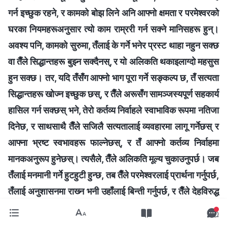
गर्न इच्छुक रहने, र कामको बोझ लिने अनि आफ्‍नो क्षमता र परमेश्‍वरको
घरका नियमहरूअनुसार त्यो काम राम्ररी गर्न सक्‍ने मानिसहरू हुन्।
अवश्य पनि, कामको सुरुमा, तँलाई के गर्ने भनेर प्रस्ट थाहा नहुन सक्छ
वा तैँले सिद्धान्तहरू बुझ्न सक्दैनस्, र यो अलिकति थकाइलाग्दो महसुस
हुन सक्छ। तर, यदि तँसँग आफ्नो भाग पूरा गर्ने सङ्कल्प छ, तँ सत्यता
सिद्धान्तहरू खोज्न इच्छुक छस्, र तैँले अरूसँग सामञ्जस्यपूर्ण सहकार्य
हासिल गर्न सक्छस् भने, तेरो कर्तव्य निर्वाहले स्वाभाविक रूपमा नतिजा
दिनेछ, र साथसाथै तैँले सजिलै सत्यतालाई व्यवहारमा लागू गर्नेछस् र
आफ्ना भ्रष्ट स्वभावहरू फाल्नेछस्, र तँ आफ्नो कर्तव्य निर्वाहमा
मानकअनुरूप हुनेछस्। त्यसैले, तैँले अलिकति मूल्य चुकाउनुपर्छ। जब
तँलाई मनमानी गर्ने हुटहुटी हुन्छ, तब तैँले परमेश्‍वरलाई प्रार्थना गर्नुपर्छ,
तँलाई अनुशासनमा राख्‍न भनी उहाँलाई बिन्ती गर्नुपर्छ, र तैँले देहविरुद्ध
विद्रोह गर्नुपर्छ र आफूलाई रोक्नुपर्छ, र तेरा स्वार्थी चाहनाहरूलाई
बिस्तारै घट्न दिनुपर्छ। महत्त्वपूर्ण मामला, महत्त्वपूर्ण समय, र महत्त्वपूर्ण