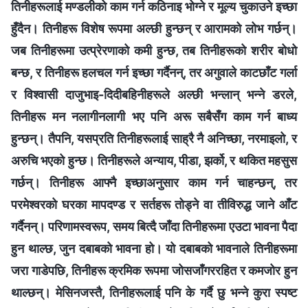
तिनीहरूलाई मण्डलीको काम गर्न कठिनाइ भोग्‍ने र मूल्य चुकाउने इच्छा
हुँदैन। तिनीहरू विशेष रूपमा अल्छी हुन्छन् र आरामको लोभ गर्छन्।
जब तिनीहरूमा उत्प्रेरणाको कमी हुन्छ, तब तिनीहरूको शरीर बोधो
बन्छ, र तिनीहरू हलचल गर्न इच्छा गर्दैनन्, तर अगुवाले काटछाँट गर्ला
र विश्‍वासी दाजुभाइ-दिदीबहिनीहरूले अल्छी भन्लान् भन्‍ने डरले,
तिनीहरू मन नलागीनलागी भए पनि अरू सबैसँग काम गर्न बाध्य
हुन्छन्। तैपनि, यसप्रति तिनीहरूलाई साह्रै नै अनिच्छा, नरमाइलो, र
अरुचि भएको हुन्छ। तिनीहरूले अन्याय, पीडा, झर्को, र थकित महसुस
गर्छन्। तिनीहरू आफ्‍नै इच्छाअनुसार काम गर्न चाहन्छन्, तर
परमेश्‍वरको घरका मापदण्ड र सर्तहरू तोड्ने वा तीविरुद्ध जाने आँट
गर्दैनन्। परिणामस्वरूप, समय बित्दै जाँदा तिनीहरूमा एउटा भावना पैदा
हुन थाल्छ, जुन दबाबको भावना हो। यो दबाबको भावनाले तिनीहरूमा
जरा गाडेपछि, तिनीहरू क्रमिक रूपमा जोसजाँगररहित र कमजोर हुन
थाल्छन्। मेसिनजस्तै, तिनीहरूलाई पनि के गर्दै छु भन्‍ने कुरा स्पष्ट