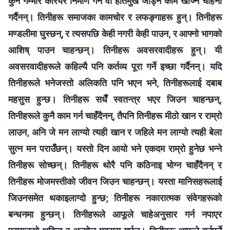
कुनै गम्‍भीर करियर निर्माण गर्ने वा हातमुख जोड्न काम खोज्‍ने चाहना
गर्दैनन्। तिनीहरू समाजका कामचोर र लफङ्गाहरू हुन्। तिनीहरू
मण्डलीमा घुस्छन्, र त्यसपछि केही नगरी केही पाउन, र आफ्‍नो भागको
आशिष्‌ पाउन चाहन्छन्। तिनीहरू अवसरवादीहरू हुन्। यी
अवसरवादीहरूले कहिल्यै पनि कर्तव्य पूरा गर्ने इच्छा गर्दैनन्। यदि
तिनीहरूले भनेजस्तो अलिकति पनि भएन भने, तिनीहरूलाई दबाब
महसुस हुन्छ। तिनीहरू सधैँ स्वतन्त्र भएर जिउन चाहन्छन्,
तिनीहरूले कुनै काम गर्न चाहँदैनन्, तैपनि तिनीहरू मीठो खान र राम्रो
लाउन, अनि जे मन लाग्यो त्यही खान र जहिले मन लाग्यो त्यही बेला
सुत्‍न मन पराउँछन्। यस्तो दिन आयो भने एकदम राम्रो हुनेछ भन्‍ने
तिनीहरू सोच्छन्। तिनीहरू थोरै पनि कठिनाइ भोग्‍न चाहँदैनन् र
तिनीहरू मोजमस्तीको जीवन जिउन चाहन्छन्। यस्ता मानिसहरूलाई
जिउनसमेत थकाइलाग्दो हुन्छ; तिनीहरू नकारात्मक संवेगहरूको
बन्धनमा हुन्छन्। तिनीहरूले आफूले चाहेअनुसार गर्न नपाएर