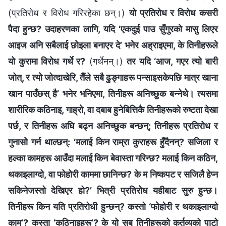
(प्रतिरोध र विरोध गरिरहेका छन्।)
यो प्रतिरोध र विरोध कसरी
पैदा हुन्छ? उदाहरणका लागि, यदि ‘एकदुई पाउ सुँगुरको मासु लिएर
आइज अनि सबैलाई छोइला बनाएर दे’ भनेर अह्राइएमा, के तिनीहरूले
यो कुरामा विरोध गर्थे र?
(गर्थेनन्।)
तर यदि ‘आज, गएर त्यो बारी
जोत्, र त्यो जोत्दाखेरि, तैँले सबै ढुङ्गाहरू पन्साइसकेपछि मात्र खाना
खान पाउँछस् है’ भनेर भनिएमा, तिनीहरू अनिच्छुक बन्‍नेथे। त्यसमा
शारीरिक कठिनाइ, गाह्रो, वा दबाब हुनेबित्तिकै तिनीहरूको रुष्टता देखा
पर्छ, र तिनीहरू अघि बढ्न अनिच्छुक बन्छन्; तिनीहरू प्रतिरोध र
गुनासो गर्न थाल्छन्: ‘मलाई किन राम्रा कुराहरू हुँदैनन्? सजिला र
हल्का कामहरू आउँदा मलाई किन बेवास्ता गरिन्छ? मलाई किन कठिन,
थकाइलाग्दो, वा फोहोरी काममा छानिन्छ? के म निष्कपट र सजिलै हेप्न
सकिनेजस्तो देखिएर हो?’ भित्री प्रतिरोध यहीबाट सुरु हुन्छ।
तिनीहरू किन यति प्रतिरोधी हुन्छन्? कस्तो ‘फोहोरी र थकाइलाग्दो
काम’? कस्ता ‘कठिनाइहरू’? के यो सब तिनीहरूको कर्तव्यको पाटो