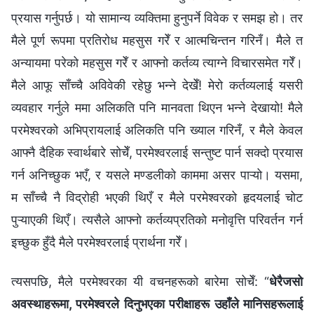
प्रयास गर्नुपर्छ। यो सामान्य व्यक्तिमा हुनुपर्ने विवेक र समझ हो। तर
मैले पूर्ण रूपमा प्रतिरोध महसुस गरेँ र आत्मचिन्तन गरिनँ। मैले त
अन्यायमा परेको महसुस गरेँ र आफ्नो कर्तव्य त्याग्ने विचारसमेत गरेँ।
मैले आफू साँच्चै अविवेकी रहेछु भन्ने देखेँ! मेरो कर्तव्यलाई यसरी
व्यवहार गर्नुले ममा अलिकति पनि मानवता थिएन भन्ने देखायो! मैले
परमेश्‍वरको अभिप्रायलाई अलिकति पनि ख्याल गरिनँ, र मैले केवल
आफ्नै दैहिक स्वार्थबारे सोचेँ, परमेश्‍वरलाई सन्तुष्ट पार्न सक्दो प्रयास
गर्न अनिच्छुक भएँ, र यसले मण्डलीको काममा असर पाऱ्यो। यसमा,
म साँच्चै नै विद्रोही भएकी थिएँ र मैले परमेश्‍वरको हृदयलाई चोट
पुऱ्याएकी थिएँ। त्यसैले आफ्नो कर्तव्यप्रतिको मनोवृत्ति परिवर्तन गर्न
इच्छुक हुँदै मैले परमेश्‍वरलाई प्रार्थना गरेँ।
त्यसपछि, मैले परमेश्‍वरका यी वचनहरूको बारेमा सोचेँ: “
धेरैजसो
अवस्थाहरूमा, परमेश्‍वरले दिनुभएका परीक्षाहरू उहाँले मानिसहरूलाई