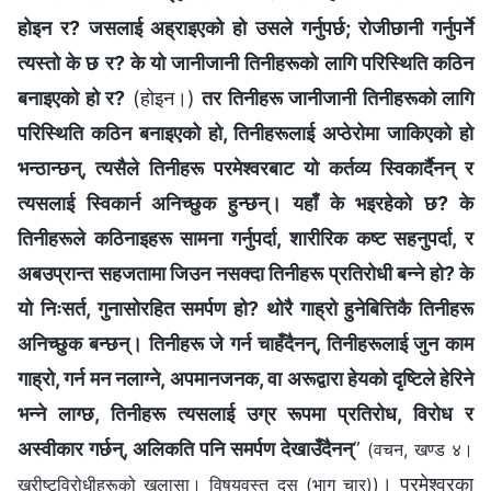
होइन र? जसलाई अह्राइएको हो उसले गर्नुपर्छ; रोजीछानी गर्नुपर्ने
त्यस्तो के छ र? के यो जानीजानी तिनीहरूको लागि परिस्थिति कठिन
बनाइएको हो र?
(होइन।)
तर तिनीहरू जानीजानी तिनीहरूको लागि
परिस्थिति कठिन बनाइएको हो, तिनीहरूलाई अप्ठेरोमा जाकिएको हो
भन्ठान्छन्, त्यसैले तिनीहरू परमेश्‍वरबाट यो कर्तव्य स्विकार्दैनन् र
त्यसलाई स्विकार्न अनिच्छुक हुन्छन्। यहाँ के भइरहेको छ? के
तिनीहरूले कठिनाइहरू सामना गर्नुपर्दा, शारीरिक कष्ट सहनुपर्दा, र
अबउप्रान्त सहजतामा जिउन नसक्दा तिनीहरू प्रतिरोधी बन्‍ने हो? के
यो निःसर्त, गुनासोरहित समर्पण हो? थोरै गाह्रो हुनेबित्तिकै तिनीहरू
अनिच्छुक बन्छन्। तिनीहरू जे गर्न चाहँदैनन्, तिनीहरूलाई जुन काम
गाह्रो, गर्न मन नलाग्‍ने, अपमानजनक, वा अरूद्वारा हेयको दृष्टिले हेरिने
भन्‍ने लाग्छ, तिनीहरू त्यसलाई उग्र रूपमा प्रतिरोध, विरोध र
अस्वीकार गर्छन्, अलिकति पनि समर्पण देखाउँदैनन्
”
(वचन, खण्ड ४।
। परमेश्‍वरका
ख्रीष्टविरोधीहरूको खुलासा। विषयवस्तु दस (भाग चार))