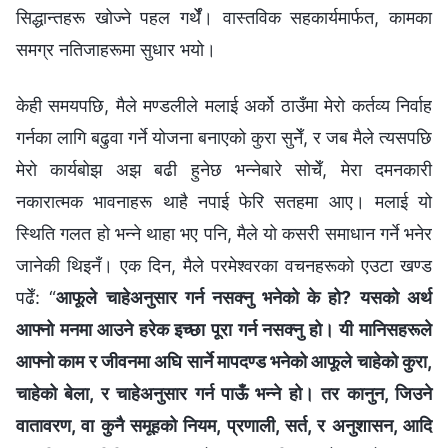
सिद्धान्तहरू खोज्ने पहल गर्थेँ। वास्तविक सहकार्यमार्फत, कामका
समग्र नतिजाहरूमा सुधार भयो।
केही समयपछि, मैले मण्डलीले मलाई अर्को ठाउँमा मेरो कर्तव्य निर्वाह
गर्नका लागि बढुवा गर्ने योजना बनाएको कुरा सुनेँ, र जब मैले त्यसपछि
मेरो कार्यबोझ अझ बढी हुनेछ भन्नेबारे सोचेँ, मेरा दमनकारी
नकारात्मक भावनाहरू थाहै नपाई फेरि सतहमा आए। मलाई यो
स्थिति गलत हो भन्ने थाहा भए पनि, मैले यो कसरी समाधान गर्ने भनेर
जानेकी थिइनँ। एक दिन, मैले परमेश्‍वरका वचनहरूको एउटा खण्ड
पढेँ: “
आफूले चाहेअनुसार गर्न नसक्‍नु भनेको के हो? यसको अर्थ
आफ्‍नो मनमा आउने हरेक इच्छा पूरा गर्न नसक्‍नु हो। यी मानिसहरूले
आफ्‍नो काम र जीवनमा अघि सार्ने मापदण्ड भनेको आफूले चाहेको कुरा,
चाहेको बेला, र चाहेअनुसार गर्न पाऊँ भन्‍ने हो। तर कानुन, जिउने
वातावरण, वा कुनै समूहको नियम, प्रणाली, सर्त, र अनुशासन, आदि