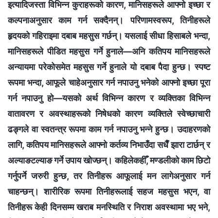
इत्यादिजस्ता विभिन्‍न कुराहरूको कारण, मानिसहरूले आफ्‍नो इच्छा र
कल्‍पनाअनुसार काम गर्न सक्दैनन्। परिणामस्वरूप, तिनीहरूले
हृदयको गहिराइमा दबाब महसुस गर्छन्। यसलाई सीधा हिसाबले भन्दा,
मानिसहरूले पीडित महसुस गर्ने हुनाले—अनि कतिपय मानिसहरूले
अन्यायमा परेकोसमेत महसुस गर्ने हुनाले यो दबाब पैदा हुन्छ। स्पष्ट
रूपमा भन्दा, आफूले चाहेअनुसार गर्न नपाउनु भनेको आफ्‍नो इच्छा पूरा
गर्न नपाउनु हो—यसको अर्थ विभिन्‍न कारण र व्यक्तिका विभिन्‍न
वातावरण र अवस्थाहरूको निषेधको कारण व्यक्तिले स्वेच्‍छाचारी
ढङ्गले वा स्वतन्त्र रूपमा काम गर्न नपाउनु भन्‍ने हुन्छ। उदाहरणको
लागि, कतिपय मानिसहरूले आफ्‍नो कर्तव्य निभाउँदा सधैँ झारा टार्छन् र
अल्याङटल्याङ गर्ने उपाय खोज्छन्। कहिलेकहीँ, मण्डलीको काम छिटो
गर्नुपर्ने जरुरी हुन्छ, तर तिनीहरू आफूलाई मन लागेअनुसार गर्न
चाहन्छन्। शारीरिक रूपमा तिनीहरूलाई सहज महसुस भएन, वा
तिनीहरू केही दिनसम्‍म खराब मनस्थिति र निराश अवस्थामा भए भने,