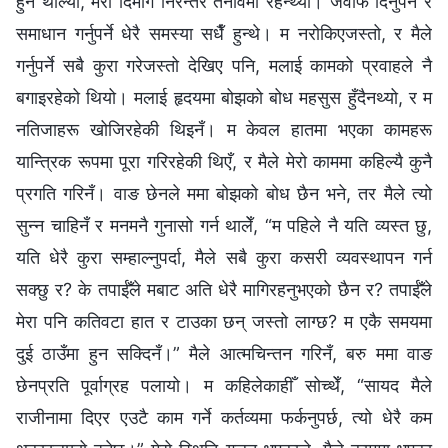
हुन थाल्यो, मेरो दिमाग निरन्तर तनावमा रहन्थ्यो। जवाफ दिनुपर्ने र
समाधान गर्नुपर्ने धेरै समस्या सधैँ हुन्थे। म नरोकिएजस्तो, र मैले
गर्नुपर्ने सबै कुरा गरेजस्तो देखिए पनि, मलाई कामको प्रवाहले नै
बगाइरहेको थियो। मलाई हृदयमा बोझको बोध महसुस हुँदैनथ्यो, र म
नतिजाहरू खोजिरहेकी थिइनँ। म केवल हातमा भएका कामहरू
यान्त्रिक रूपमा पूरा गरिरहेकी थिएँ, र मैले मेरो काममा कहिल्यै कुनै
प्रगति गरिनँ। वाङ छेनले ममा बोझको बोध छैन भने, तर मैले त्यो
सुन्न चाहिनँ र मनमनै गुनासो गर्न थालेँ, “म पहिले नै यति व्यस्त छु,
यति धेरै कुरा सम्हाल्नुपर्दा, मैले सबै कुरा कसरी व्यवस्थापन गर्न
सक्छु र? के तपाईँले मबाट अति धेरै मागिरहनुभएको छैन र? तपाईँले
मेरा पनि कतिवटा हात र टाउका छन् जस्तो लाग्छ? म एकै समयमा
दुई ठाउँमा हुन सक्दिनँ।” मैले आत्मचिन्तन गरिनँ, बरु ममा वाङ
छेनप्रति पूर्वाग्रह पलायो। म कहिलेकाहीँ सोच्थेँ, “सायद मैले
राजीनामा दिएर एउटै काम गर्ने कर्तव्यमा फर्कनुपर्छ, त्यो धेरै कम