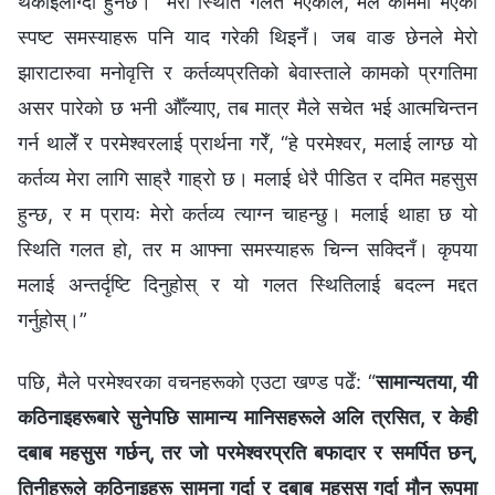
थकाइलाग्दो हुनेछ।” मेरो स्थिति गलत भएकाले, मैले काममा भएका
स्पष्ट समस्याहरू पनि याद गरेकी थिइनँ। जब वाङ छेनले मेरो
झाराटारुवा मनोवृत्ति र कर्तव्यप्रतिको बेवास्ताले कामको प्रगतिमा
असर पारेको छ भनी औँल्याए, तब मात्र मैले सचेत भई आत्मचिन्तन
गर्न थालेँ र परमेश्‍वरलाई प्रार्थना गरेँ, “हे परमेश्‍वर, मलाई लाग्छ यो
कर्तव्य मेरा लागि साह्रै गाह्रो छ। मलाई धेरै पीडित र दमित महसुस
हुन्छ, र म प्रायः मेरो कर्तव्य त्याग्न चाहन्छु। मलाई थाहा छ यो
स्थिति गलत हो, तर म आफ्ना समस्याहरू चिन्न सक्दिनँ। कृपया
मलाई अन्तर्दृष्टि दिनुहोस् र यो गलत स्थितिलाई बदल्न मद्दत
गर्नुहोस्।”
पछि, मैले परमेश्‍वरका वचनहरूको एउटा खण्ड पढेँ: “
सामान्यतया, यी
कठिनाइहरूबारे सुनेपछि सामान्य मानिसहरूले अलि त्रसित, र केही
दबाब महसुस गर्छन्, तर जो परमेश्‍वरप्रति बफादार र समर्पित छन्,
तिनीहरूले कठिनाइहरू सामना गर्दा र दबाब महसुस गर्दा मौन रूपमा