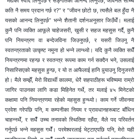
“मद्यको स्वाद लिनुपर्छ र सङ्गीतको आनन्द लिनुपर्छ, जीवनले साँच्चै
कति नै समय प्रदान गर्छ र?” र “जीवन छोटो छ, त्यसैले बल हुँदा नै
यसको आनन्द लिनुपर्छ” भन्ने शैतानी दर्शनअनुसार जिउँथेँ। मलाई
कुनै पनि व्यक्ति आफूले चाहेजसरी, खुसी र सहज महसुस गर्दै, कुनै
पनि नियन्त्रण वा बन्देजविना जिउनुपर्छ, र यसरी जिउनु नै
स्वतन्त्रताको उत्कृष्ट नमुना हो भन्ने लाग्थ्यो। यदि कुनै व्यक्ति सधैँ
नियन्त्रणमा रहन्छ र स्वतन्त्र रूपमा काम गर्न सक्दैन भने, उसलाई
निसास्सिएको महसुस हुन्छ, र यो त आफैलाई हानि पुर्‍याउनु दिनुजस्तै
हो। मैले सम्झेँ, मेरो विद्यार्थी कालमा, धेरै सहपाठीहरू भविष्यमा राम्रो
जागिर पाउनका लागि कडा मिहिनेत गर्थे, तर मलाई ४५ मिनेटको
कक्षामा पनि नियन्त्रणमा रहेको महसुस हुन्थ्यो। काम गर्ने जीवनमा
प्रवेश गरेपछि पनि, म कम्पनीका नियम र प्रावधानहरूबाट बाँधिन
चाहन्नथेँ, र सधैँ उच्च तनावको स्थितिमा रहँदा, मैले पद परिवर्तन
गर्नुपर्छ भन्ने महसुस गर्थेँ। परमेश्‍वरलाई भेट्टाएपछि पनि, मेरो यही