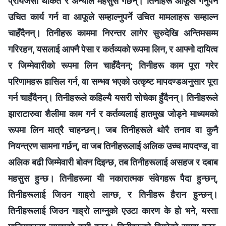
प्रायजसो थकित र अन्योल महसुस गर्छन्। तिनीहरू आफूले गर्नुपर्ने
उचित कार्य गर्न वा आफूले सम्‍हाल्‍नुपर्ने उचित मामलाहरू सम्‍हाल्‍न
चाहँदैनन्। तिनीहरू काममा निरन्तर लागेर सुरुदेखि अन्तिमसम्‍म
गरिरहन, यसलाई आफ्‍नै पेसा र कर्तव्यको रूपमा लिन, र आफ्‍नो दायित्व
र जिम्‍मेवारीको रूपमा लिन चाहँदैनन्; तिनीहरू काम पूरा गरेर
परिणामहरू हासिल गर्न, वा सम्‍भव भएको उत्कृष्ट मापदण्डअनुसार पूरा
गर्न चाहँदैनन्। तिनीहरूले कहिल्यै यसरी सोचेका हुँदैनन्। तिनीहरूले
झाराटारुवा शैलीमा काम गर्न र कर्तव्यलाई हातमुख जोड्ने माध्यमको
रूपमा लिन मात्रै चाहन्छन्। जब तिनीहरूले थोरै तनाव वा कुनै
नियन्त्रण सामना गर्छन्, वा जब तिनीहरूलाई अलिक उच्च मापदण्ड, वा
अलिक बढी जिम्‍मेवारी बोक्‍न दिइन्छ, तब तिनीहरूलाई असहज र दबाब
महसुस हुन्छ। तिनीहरूमा यी नकारात्मक संवेगहरू पैदा हुन्छन्,
तिनीहरूलाई जिउन गाह्रो लाग्छ, र तिनीहरू हैरान हुन्छन्।
तिनीहरूलाई जिउन गाह्रो लाग्‍नुको एउटा कारण के हो भने, यस्ता