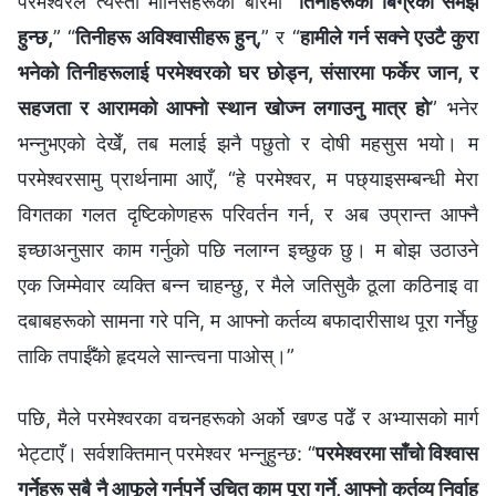
परमेश्‍वरले त्यस्ता मानिसहरूको बारेमा “
तिनीहरूको बिग्रेको समझ
हुन्छ,
” “
तिनीहरू अविश्‍वासीहरू हुन्,
” र “
हामीले गर्न सक्‍ने एउटै कुरा
भनेको तिनीहरूलाई परमेश्‍वरको घर छोड्न, संसारमा फर्केर जान, र
सहजता र आरामको आफ्‍नो स्थान खोज्‍न लगाउनु मात्र हो
” भनेर
भन्नुभएको देखेँ, तब मलाई झनै पछुतो र दोषी महसुस भयो। म
परमेश्‍वरसामु प्रार्थनामा आएँ, “हे परमेश्‍वर, म पछ्याइसम्बन्धी मेरा
विगतका गलत दृष्टिकोणहरू परिवर्तन गर्न, र अब उप्रान्त आफ्नै
इच्छाअनुसार काम गर्नुको पछि नलाग्न इच्छुक छु। म बोझ उठाउने
एक जिम्मेवार व्यक्ति बन्न चाहन्छु, र मैले जतिसुकै ठूला कठिनाइ वा
दबाबहरूको सामना गरे पनि, म आफ्नो कर्तव्य बफादारीसाथ पूरा गर्नेछु
ताकि तपाईँको हृदयले सान्त्वना पाओस्।”
पछि, मैले परमेश्‍वरका वचनहरूको अर्को खण्ड पढेँ र अभ्यासको मार्ग
भेट्टाएँ। सर्वशक्तिमान्‌ परमेश्‍वर भन्‍नुहुन्छ: “
परमेश्‍वरमा साँचो विश्‍वास
गर्नेहरू सबै नै आफूले गर्नुपर्ने उचित काम पूरा गर्ने, आफ्‍नो कर्तव्य निर्वाह