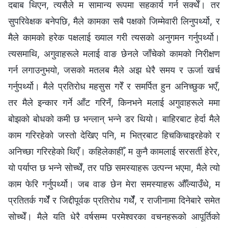
दबाब थिएन, त्यसैले म सामान्य रूपमा सहकार्य गर्न सक्थेँ। तर
सुपरिवेक्षक बनेपछि, मैले कामका सबै पक्षको जिम्मेवारी लिनुपर्थ्यो, र
मैले कामको हरेक पक्षलाई ख्याल गरी त्यसको अनुगमन गर्नुपर्थ्यो।
त्यसमाथि, अगुवाहरूले मलाई वाङ छेनले जाँचेको कामको निरीक्षण
गर्न लगाउनुभयो, जसको मतलब मैले अझ धेरै समय र ऊर्जा खर्च
गर्नुपर्थ्यो। मैले प्रतिरोध महसुस गरेँ र समर्पित हुन अनिच्छुक भएँ,
तर मैले इन्कार गर्ने आँट गरिनँ, किनभने मलाई अगुवाहरूले ममा
बोझको बोधको कमी छ भन्लान् भन्ने डर थियो। बाहिरबाट हेर्दा मैले
काम गरिरहेको जस्तो देखिए पनि, म भित्रबाट हिचकिचाइरहेको र
अनिच्छा गरिरहेको थिएँ। कहिलेकाहीँ, म कुनै कामलाई सरसर्ती हेरेर,
यो पर्याप्त छ भन्ने सोच्थेँ, तर पछि समस्याहरू उत्पन्न भएमा, मैले त्यो
काम फेरि गर्नुपर्थ्यो। जब वाङ छेन मेरा समस्याहरू औँल्याउँथे, म
प्रतितर्क गर्थेँ र जिद्दीपूर्वक प्रतिरोध गर्थेँ, र राजीनामा दिनेबारे समेत
सोच्थेँ। मैले यति धेरै वर्षसम्म परमेश्‍वरका वचनहरूको आपूर्तिको