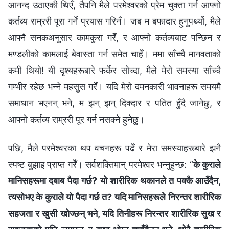
आनन्द उठाएकी थिएँ, तैपनि मैले परमेश्‍वरको प्रेम चुक्ता गर्न आफ्नो
कर्तव्य राम्ररी पूरा गर्ने प्रयास गरिनँ। जब म बफादार हुनुपर्थ्यो, मैले
आफ्नै सनकअनुसार कामकुरा गरेँ, र आफ्नो कर्तव्यबाट पन्छिन र
मण्डलीको कामलाई बेवास्ता गर्न समेत चाहेँ। ममा साँच्चै मानवताको
कमी थियो! यी दृश्यहरूबारे फर्केर सोच्दा, मैले मेरो समस्या साँच्चै
गम्भीर रहेछ भन्ने महसुस गरेँ। यदि मेरो दमनकारी भावनाहरू समयमै
समाधान भएनन् भने, म झन् झन् दिक्दार र पतित हुँदै जानेछु, र
आफ्नो कर्तव्य राम्ररी पूर गर्न नसक्ने हुनेछु।
पछि, मैले परमेश्‍वरका थप वचनहरू पढेँ र मेरा समस्याहरूबारे झनै
स्पष्ट बुझाइ प्राप्त गरेँ। सर्वशक्तिमान्‌ परमेश्‍वर भन्‍नुहुन्छ: “
के कुराले
मानिसहरूमा दबाब पैदा गर्छ? यो शारीरिक थकानले त पक्‍कै आउँदैन,
त्यसोभए के कुराले यो पैदा गर्छ त? यदि मानिसहरूले निरन्तर शारीरिक
सहजता र खुसी खोज्छन् भने, यदि तिनीहरू निरन्तर शारीरिक सुख र