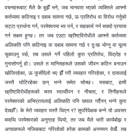
वचनहरूबाट मैले के बुझेँ भने, जब मानवता भएको व्यक्तिले आफ्नो
कर्तव्यमा कठिनाइ र दबाब सामना गर्छ, ऊ प्रतिरोध वा विरोध गर्नुको
सट्टा प्रार्थना गर्न, परमेश्‍वरमा भर पर्न, र सहकार्य गर्न सक्दो प्रयास
गर्न सक्षम हुन्छ। तर जब एउटा ख्रीष्टविरोधीले आफ्नो कर्तव्यमा
अलिकति पनि कठिनाइ वा दबाब सामना गर्छ र दुःख भोग्नु वा मूल्य
चुकाउनु पर्छ, तब उसले गर्ने पहिलो कुरा प्रतिरोध, विद्रोह र
गुनासोगर्नु हो। उसले त मानिसहरूले उसको जीवन कठिन बनाउन
खोजिरहेका, ऊ फुर्सदिलो भए झैँ गरी व्यवहार गरिरहेका, र दासलाई
जस्तै घोटिरहेका छन् भन्ने समेत सोच्छ। यसबाट, हामी
ख्रीष्टविरोधीहरूको चरम स्वार्थीपन र नीचता, र तिनीहरूले
परमेश्‍वरको अभिप्रायलाई अलिकति पनि ख्याल गर्दैनन् भन्ने कुरा
देख्छौँ। के मेरो व्यवहार यस्तै थिएन र? सुपरिवेक्षक बन्ने यो अवसर
ममाथि परमेश्‍वरको अनुग्रह थियो, तर जब मैले भारी कार्यबोझ र
अगुवाहरूले नजिकबाट गरिरहेको हरेक कामको अनुगमन देखेँ, तब