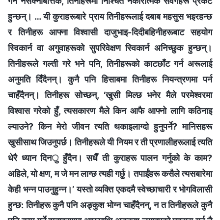
गर्न नसक्‍नेबित्तिकै, तिनीहरूमा निश्‍चित नकारात्मक संवेगहरू प्रकट
हुन्छन्। … यी कुराहरूबारे प्राय तिनीहरूलाई दबाब महसुस भइरहन्छ
र तिनीहरू आफ्‍ना विश्‍वासी दाजुभाइ-दिदीबहिनीहरूबाट सहयोग
स्विकार्न वा अगुवाहरूको सुपरिवेक्षण स्विकार्न अनिच्‍छुक हुन्छन्।
तिनीहरूले गल्ती गरे भने पनि, तिनीहरूको काटछाँट गर्न अरूलाई
अनुमति दिँदैनन्। कुनै पनि हिसाबमा तिनीहरू नियन्त्रणमा पर्न
चाहँदैनन्। तिनीहरू सोच्छन्, ‘खुसी मिल्छ भनेर मैले परमेश्‍वरमा
विश्‍वास गरेको हुँ, त्यसकारण मैले किन आफै आफ्‍नो लागि कठिनाइ
ल्याउने? किन मेरो जीवन त्यति थकाइलाग्दो हुनुपर्ने? मानिसहरू
खुसीसाथ जिउनुपर्छ। तिनीहरूले यी नियम र ती प्रणालीहरूलाई त्यति
धेरै ध्यान दिनु हुँदैन। सधैँ ती कुराहरू पालन गर्नुको के काम?
अहिले, यो क्षण, म जे मन लाग्छ त्यही गर्छु। तपाईंहरू कसैले त्यसबारेमा
केही भन्‍न पाउनुहुन्‍न।’ यस्तो व्यक्ति एकदमै स्वेच्‍छाचारी र भोगविलासी
हुन्छ: तिनीहरू कुनै पनि अङ्कुश भोग्‍न चाहँदैनन्, न त तिनीहरूले कुनै