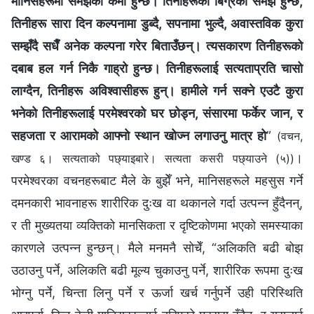
मानिसहरूमा समझको कमी हुन्छ। तिनीहरूको बिग्रेको समझ हुन्छ,
तिनीहरू सारा दिन कल्‍पनामा डुब्दै, सपनामा भुल्दै, अवास्तविक कुरा
सम्झँदै सधैँ अनेक कल्‍पना गरेर बिताउँछन्। त्यसकारण तिनीहरूको
दबाब हल गर्न निकै गाह्रो हुन्छ। तिनीहरूलाई सत्यताप्रति चासो
लाग्दैन, तिनीहरू अविश्‍वासीहरू हुन्। हामीले गर्न सक्‍ने एउटै कुरा
भनेको तिनीहरूलाई परमेश्‍वरको घर छोड्न, संसारमा फर्केर जान, र
सहजता र आरामको आफ्‍नो स्थान खोज्‍न लगाउनु मात्र हो
”
(वचन,
।
खण्ड ६। सत्यताको पछ्याइबारे। सत्यता कसरी पछ्याउने (५))
परमेश्‍वरका वचनहरूबाट मैले के बुझेँ भने, मानिसहरूले महसुस गर्ने
दमनकारी भावनाहरू शारीरिक दुःख वा थकानले गर्दा उत्पन्न हुँदैनन्,
र ती मुख्यतया व्यक्तिको मानसिकता र दृष्टिकोणमा भएको समस्याका
कारणले उत्पन्न हुन्छन्। मैले मनमनै सोचेँ, “अलिकति बढी बोझ
उठाउनु पर्ने, अलिकति बढी मूल्य चुकाउनु पर्ने, शारीरिक रूपमा दुःख
भोग्नु पर्ने, चिन्ता लिनु पर्ने र ऊर्जा खर्च गर्नुपर्ने उही परिस्थिति