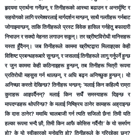
हृदयमा प्रार्थना गर्नेछन्, र तिनीहरूको आस्था बढाउन र अन्तर्दृष्टि र
सहयोगको लागि परमेश्‍वरलाई मार्गदर्शन माग्छन्, साथै गल्तीहरू गर्नबाट
जोगाइमाग्छन्, ताकि तिनीहरूले प्रस्ट विवेक हासिल गर्नहेतु बफादारी
निभाउन र सक्दो मेहनत लगाउन सकून्। तर ख्रीष्टविरोधी मानिसहरू
यस्ता हुँदैनन्। जब तिनीहरूले काममा ख्रीष्टद्वारा मिलाइएका केही
विशिष्ट प्रबन्धहरूबारे सुन्छन्, र जसलाई तिनीहरूले लागु गर्नुपर्ने हुन्छ
र जुन काममा केही कठिनाइहरू हुन्छन्, तब तिनीहरू भित्री रूपमा
प्रतिरोधी महसुस गर्न थाल्छन्, र अघि बढ्न अनिच्छुक हुन्छन्। यो
अनिच्छा कस्तो देखिन्छ? तिनीहरू भन्छन्: ‘मलाई किन कहिल्यै राम्रा
कुराहरू आइपर्दैनन्? मलाई किन सधैँ समस्याहरू दिइन्छ र
मापदण्डहरू थोपरिन्छ? के मलाई निष्क्रिय ठानेर कामहरू अह्राइन्छ
कि दास ठानेर? ममाथि चालबाजी गर्न त्यति सजिलो छैन! तिमी यति
हल्का रूपमा भन्दै छौ, तिमी किन आफै कोसिस गर्दैनौ!’ के यो समर्पण
हो? के यो स्वीकारको मनोवृत्ति हो? तिनीहरूले के गरिरहेका छन्?