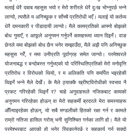
मलाई धेरै दबाब महसुस भयो र मेरो शरीरले धेरै दुःख भोग्नुपर्छ भन्ने
लाग्यो, त्यसैले म अनिच्छुक र साँच्चै प्रतिरोधी भएँ। मलाई यो कर्तव्य
धेरै दमनकारी र पीडादायी लाग्यो। मैले कामप्रतिको आफ्नो बोझको
बोध गुमाएँ, र आफूले अनुगमन गर्नुपर्ने कामहरूमा ध्यान दिइनँ। वाङ
छेनले ममा बोझको बोध छैन भनेर सम्झाउँदा, मैले अझै पनि अनिच्छुक
महसुस गरेँ, र ममा उनीप्रति पूर्वाग्रह समेत जाग्यो। परमेश्‍वरले
योजनाबद्ध र बन्दोबस्त गर्नुभएको यो परिस्थितिप्रतिको मेरो मनोवृत्ति
प्रतिरोध र विरोधको थियो, र म अलिकति पनि समर्पित भइरहेकी
थिइनँ भन्ने मैले देखेँ। के मैले ठ्याक्कै ख्रीष्टविरोधीको स्वभाव नै
प्रकट गरिरहेकी थिइनँ र? चाहे अगुवाहरूले नजिकबाट कामको
अनुगमन गरिरहेका होऊन् वा मेरो सहकर्मी ब्रदरले मेरा समस्याहरू
औँल्याइरहेका होऊन्, यो सबै मण्डलीको हितको रक्षा गर्न र कामले
राम्रो नतिजा हासिल गरोस् भनी सुनिश्चित गर्नका लागि हो। मैले यो
परमेश्‍भरबाट आएको हो भनेर स्विकार्नुपर्छ र सहकार्य गर्न सक्दो