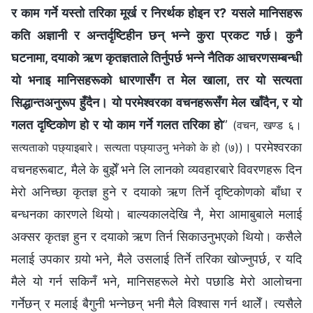
र काम गर्ने यस्तो तरिका मूर्ख र निरर्थक होइन र? यसले मानिसहरू
कति अज्ञानी र अन्तर्दृष्टिहीन छन् भन्‍ने कुरा प्रकट गर्छ। कुनै
घटनामा, दयाको ऋण कृतज्ञताले तिर्नुपर्छ भन्‍ने नैतिक आचरणसम्बन्धी
यो भनाइ मानिसहरूको धारणासँग त मेल खाला, तर यो सत्यता
सिद्धान्तअनुरूप हुँदैन। यो परमेश्‍वरका वचनहरूसँग मेल खाँदैन, र यो
गलत दृष्टिकोण हो र यो काम गर्ने गलत तरिका हो
”
(वचन, खण्ड ६।
। परमेश्‍वरका
सत्यताको पछ्याइबारे। सत्यता पछ्याउनु भनेको के हो (७))
वचनहरूबाट, मैले के बुझेँ भने लि लानको व्यवहारबारे विवरणहरू दिन
मेरो अनिच्छा कृतज्ञ हुने र दयाको ऋण तिर्ने दृष्टिकोणको बाँधा र
बन्धनका कारणले थियो। बाल्यकालदेखि नै, मेरा आमाबुबाले मलाई
अक्सर कृतज्ञ हुन र दयाको ऋण तिर्न सिकाउनुभएको थियो। कसैले
मलाई उपकार गर्‍यो भने, मैले उसलाई तिर्ने तरिका खोज्नुपर्छ, र यदि
मैले यो गर्न सकिनँ भने, मानिसहरूले मेरो पछाडि मेरो आलोचना
गर्नेछन् र मलाई बैगुनी भन्नेछन् भनी मैले विश्‍वास गर्न थालेँ। त्यसैले