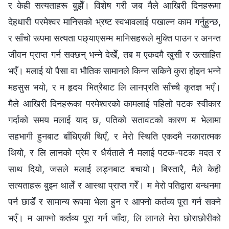
र केही सत्यताहरू बुझेँ। विशेष गरी जब मैले आखिरी दिनहरूमा
देहधारी परमेश्‍वर मानिसको भ्रष्ट स्वभावलाई पखाल्न काम गर्नुहुन्छ,
र साँचो रूपमा सत्यता पछ्याएसम्म मानिसहरूले मुक्ति पाउन र अनन्त
जीवन प्राप्त गर्न सक्छन् भन्‍ने देखेँ, तब म एकदमै खुसी र उत्साहित
भएँ। मलाई यो पैसा वा भौतिक सामानले किन्न सकिने कुरा होइन भन्‍ने
महसुस भयो, र म हृदय भित्रैबाट लि लानप्रति साँच्चै कृतज्ञ भएँ।
मैले आखिरी दिनहरूका परमेश्‍वरको कामलाई पहिलो पटक स्वीकार
गर्दाको समय मलाई याद छ, पतिको सतावटको कारण म भेलामा
सहभागी हुनबाट बाँधिएकी थिएँ, र मेरो स्थिति एकदमै नकारात्मक
थियो, र लि लानको प्रेम र धैर्यताले नै मलाई पटक-पटक मदत र
साथ दियो, जसले मलाई लड्नबाट बचायो। बिस्तारै, मैले केही
सत्यताहरू बुझ्न थालेँ र आस्था प्राप्त गरेँ। म मेरो पतिद्वारा बन्धनमा
पर्न छाडेँ र सामान्य रूपमा भेला हुन र आफ्नो कर्तव्य पूरा गर्न सक्ने
भएँ। म आफ्नो कर्तव्य पूरा गर्न जाँदा, लि लानले मेरा छोराछोरीको