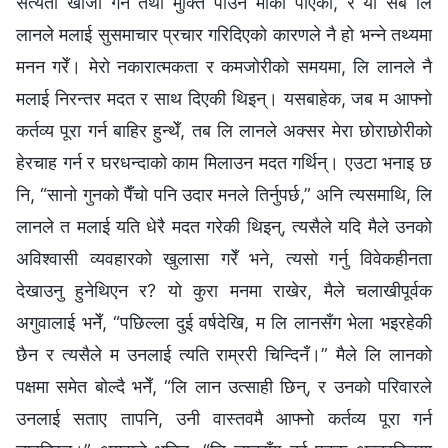
सत्यता खोजी गर्ने तथा मुक्ति पाउने मौका पाएकी, र यो सबै लि
लानले मलाई सुसमाचार प्रचार गरिदिएको कारणले नै हो भन्ने तथ्यमा
मनन गरेँ। मेरो नकारात्मकता र कमजोरीको समयमा, लि लानले नै
मलाई निरन्तर मदत र साथ दिएकी थिइन्। यसबाहेक, जब म आफ्नो
कर्तव्य पूरा गर्न बाहिर हुन्थेँ, तब लि लानले अक्सर मेरा छोराछोरीको
हेरचाह गर्न र घरधन्दाको काम मिलाउन मदत गर्थिन्। एउटा भनाइ छ
नि, “सानो गुनको पैँचो पनि उदार मनले तिर्नुपर्छ,” अनि त्यसमाथि, लि
लानले त मलाई यति धेरै मदत गरेकी थिइन्, त्यसैले यदि मैले उनको
अविश्‍वासी व्यवहारको खुलासा गरेँ भने, त्यसो गर्नु विवेकहीनता
देखाउनु हुनेथिएन र? यो कुरा मनमा राखेर, मैले चलाखीपूर्वक
अगुवालाई भनेँ, “पछिल्ला दुई वर्षदेखि, म लि लानसँग भेला भइरहेकी
छैन र त्यसैले म उनलाई त्यति राम्ररी चिन्दिनँ।” मैले लि लानको
पक्षमा समेत बोल्दै भनेँ, “लि लान उत्साही छिन्, र उनको परिवारले
उनलाई सताए तापनि, उनी वास्तवमै आफ्नो कर्तव्य पूरा गर्न