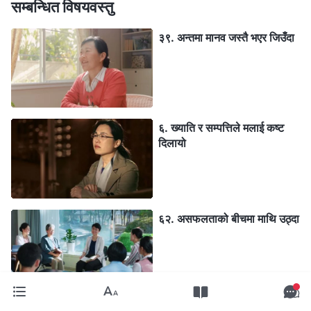
सम्बन्धित विषयवस्तु
३९. अन्तमा मानव जस्तै भएर जिउँदा
६. ख्याति र सम्पत्तिले मलाई कष्ट
दिलायो
६२. असफलताको बीचमा माथि उठ्दा
५०. एउटा “असल छवि” को पछाडि