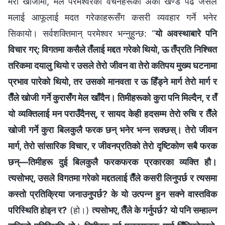
मेरो खोजीमा, मैले परमेश्‍वरका वचनहरूको अर्को खण्ड पढेँ जसले
मलाई आफूलाई मदत गरेकाहरूसँग कसरी व्यवहार गर्ने भनेर
सिकायो। सर्वशक्तिमान्‌ परमेश्‍वर भन्‍नुहुन्छ: “
यो अवस्थाबारे पनि
विचार गर्: विगतमा कसैले तँलाई मद्दत गरेको थियो, ऊ तँप्रति निश्‍चित
तरिकमा दयालु थियो र उसले तेरो जीवन वा तेरो कतिपय मुख्य घटनामा
प्रभाव पारेको थियो, तर उसको मानवता र ऊ हिँड्ने मार्ग तेरो मार्ग र
तैँले खोजी गर्ने कुरासँग मेल खाँदैन। तिमीहरूको कुरा पनि मिल्दैन, र तँ
यो व्यक्तिलाई मन पराउँदैनस्, र सायद केही हदसम्‍म तेरो रुचि र तैँले
खोजी गर्ने कुरा बिलकुलै फरक छन् भनेर भन्‍न सक्छस्। तेरो जीवन
मार्ग, तेरो सांसारिक विचार, र जीवनप्रतिको तेरो दृष्टिकोण सबै फरक
छन्—तिमीहरू दुई बिलकुलै फरकफरक प्रकारका व्यक्ति हौ।
त्यसोभए, उसले विगतमा गरेको मद्दतलाई तैँले कसरी लिनुपर्छ र त्यसमा
कस्तो प्रतिक्रिया जनाउनुपर्छ? के यो उत्पन्‍न हुन सक्‍ने वास्तविक
परिस्थिति होइन र?
(हो।)
त्यसोभए, तैँले के गर्नुपर्छ? यो पनि सम्हाल्न