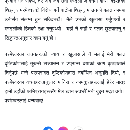
प्रदान गर्न सक्थेँ, तर अब जब उनी मण्डली जीवनमा बाधा दिइरहेकी
थिइन् र परमेश्‍वरको विरोध गर्ने बाटोमा थिइन्, म उनको गलत काममा
उनीसँग संलग्न हुन सक्दिनथेँ। मैले उनको खुलासा गर्नुपर्थ्यो र
मण्डलीको हितको रक्षा गर्नुपर्थ्यो। यही नै सही र गलत छुट्याउनु र
सिद्धान्तअनुसार काम गर्नु हो।
परमेश्‍वरका वचनहरूको न्याय र खुलासाले नै मलाई मेरो गलत
दृष्टिकोणलाई तुरुन्तै सच्याउन र उप्रान्त दयाको ऋण कृतज्ञताले
तिर्नुपर्छ भन्ने परम्परागत दृष्टिकोणद्वारा नबाँधिन अनुमति दियो, र
परमेश्‍वरका वचनहरूअनुसार मानिस र कामकुराहरूलाई हेरेर मात्र
हामी उहाँको अभिप्रायहरूसँग मेल खान सक्छौँ भनी बुझ्न मदत गर्‍यो।
परमेश्‍वरलाई धन्यवाद!