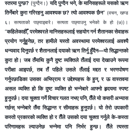
स्तरमा पुग्छ?
(पुग्दैन।)
यदि पुग्दैन भने, के मानिसहरूले यसको ऋण
तिर्नेबारे कुरा गरिरहनु आवश्यक छ? त्यो आवश्‍यक छैन
”
(वचन, खण्ड
।
६। सत्यताको पछ्याइबारे। सत्यता पछ्याउनु भनेको के हो (७))
“
कहिलेकाहीँ, परमेश्‍वरले मानिसहरूलाई सहयोग गर्न शैतानका सेवाहरू
प्रयोग गर्नुहुनेछ, तर हामीले यस्तो अवस्थामा परमेश्‍वरलाई अवश्यै
धन्यवाद दिनुपर्छ र शैतानलाई दयाको ऋण तिर्नु हुँदैन—यो सिद्धान्तको
कुरा हो। जब तँमाथि कुनै दुष्ट व्यक्तिले तँलाई दया देखाउने रूपमा
परीक्षा आइपर्छ, तब तँ पहिले उसले तँलाई मद्दत र भरणपोषण
गर्नुपछाडिका उसका अभिप्राय र उद्देश्यहरू के हुन्, र ऊ वास्तवमा
असल व्यक्ति हो कि दुष्ट व्यक्ति हो भन्नेबारे आफ्नो हृदयमा स्पष्ट
हुनुपर्छ। दया चुक्ता गर्ने विचार गलत नभए पनि, तैँले यो कसरी अभ्यास
गर्छस् भन्‍नेबारे तँमा सिद्धान्त र सीमाहरू हुनुपर्छ। यो तेरो उपकारी
कस्तो प्रकारको व्यक्ति हो र तैँले उसको दया चुक्ता गर्नुले के-कस्ता
परिणामहरू ल्याउनेछ भन्‍नेमा पनि निर्भर हुन्छ। तैँले त्यस्ता