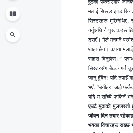
हुइको पक्राउबारे जानक
मलाई सिस्टर झाङ सिनलाई
सिस्टरहरू मुछिनेथिए, 
गर्नुअघि नै पुस्तकहरू छ
डराएँ। मैले मनमनै परमेश्
थाहा छैन। कृपया मलाई अ
साहस दिनुहोस्।” प्रार
सिस्टरसँग बैठक गर्न तुर
जानु हुँदैन! यदि तपाईँ
भएँ: “उनीहरू अझै फर्केक
यदि म साँच्चै फर्किनँ भन
एउटै मुढाको पुलजस्तो 
जीवन दिन तयार रहेकाह
भयका विचारहरू राख्छ भने