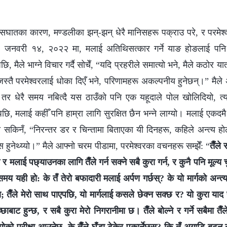
वासघातका कारण, मण्डलीका झन्-झन् धेरै मानिसहरू पक्राउ परे, र परमेश
 जनवरी १४, २०२२ मा, मलाई अतिथिसत्कार गर्ने याङ होङलाई पनि प्
ि, मैले भाग्ने विचार गर्दै सोचेँ, “यदि प्रहरीले समात्यो भने, मैले कठोर य
्तै परमेश्‍वरलाई धोका दिएँ भने, परिणामहरू अकल्पनीय हुनेछन्।” मैले
ँ, तर धेरै समय नबित्दै यस ठाउँको पनि एक यहूदाले पोल खोलिदियो, त्यसैल
पछि, मलाई कहीँ पनि हाम्रा लागि सुरक्षित छैन भन्‍ने लाग्यो। मलाई एक
ी सकिनँ, “निरन्तर डर र चिन्तामा बिताएका यी दिनहरू, कहिले अन्त्य हो
स हुनेथ्य्यो।” मैले आफ्नो चरम पीडामा, परमेश्‍वरका वचनहरू सम्झेँ: “
तैँले
्न र मलाई पछ्याउनका लागि तैँले गर्न सक्ने सबै कुरा गर्न, र कुनै पनि मूल्य
ने समय यही हो: के तँ तेरो बफादारी मलाई अर्पण गर्छस्? के यो मार्गको अन्त्य
तैँले मेरो साथ पाएपछि, यो मार्गलाई कसले छेक्न सक्छ र? यो कुरा याद 
्छाबाट हुन्छ, र सबै कुरा मेरो निगरानीमा छ। तैँले बोल्ने र गर्ने सबैमा त