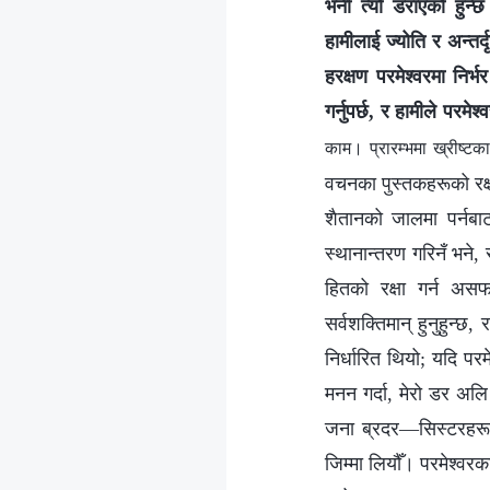
भनी त्यो डराएको हुन्
हामीलाई ज्योति र अन्तर्
हरक्षण परमेश्‍वरमा निर
गर्नुपर्छ, र हामीले परमेश्
काम। प्रारम्‍भमा ख्रीष्‍ट
वचनका पुस्तकहरूको रक्षा
शैतानको जालमा पर्नबाट
स्थानान्तरण गरिनँ भने
हितको रक्षा गर्न असफ
सर्वशक्तिमान् हुनुहुन्छ, 
निर्धारित थियो; यदि पर
मनन गर्दा, मेरो डर अल
जना ब्रदर—सिस्टरहरूला
जिम्मा लियौँ। परमेश्‍व