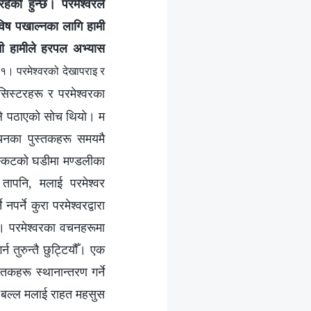
को हुन्छ। परमेश्‍वरले
ो विष पखाल्नका लागि हामी
 भनी हामीले हरपल अभ्यास
१। परमेश्‍वरको देखापराइ र
िस्टरहरू र परमेश्‍वरका
तानले पठाएको सोच थियो। म
 वचनका पुस्तकहरू समयमै
सङ्कटको घडीमा मण्डलीका
तापनि, मलाई परमेश्‍वर
पर्ने कुरा परमेश्‍वरद्वारा
न। परमेश्‍वरका वचनहरूमा
तुरुन्तै छुट्टियौँ। एक
कहरू स्थानान्तरण गर्ने
्र बल्ल मलाई राहत महसुस