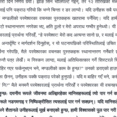
ारी दिने निर्णय गर्‍यौँ। झाङ सिन भोलिपल्ट गइन्, तर १२ तारिखको मध्य
 पनि पक्राउ गरियो कि भन्‍ने चिन्ता र डर लाग्यो। यदि उनीहरू सबै पक्र
र मण्डलीको परमेश्‍वरका वचनका पुस्तकहरू खतरामा पर्नेथिए। यदि हा
िटो स्थानान्तरण नगरेका भए, क्षति ठुलो र मेरो अपराध गम्भीर हुनेथ्यो। यी 
‍वरलाई प्रार्थना गरिरहेँ, “हे परमेश्‍वर! मेरो कद अत्यन्त सानो छ, र मलाई
न्तर्दृष्टि र मार्गदर्शन दिनुहोस्, र यो घटनापछिको परिस्थितिलाई उचित
्थना गरेपछि, मैले परमेश्‍वरका वचनका पुस्तकहरू स्थानान्तरण गर्नेबार
ुन्तै पत्र लेखेँ। म निस्कन लाग्दा, मलाई अतिथिसत्कार गर्ने सिस्टरले चिन
 बाहिर गएर फर्कनुभएन भने, मण्डलीको काम के हुन्छ?” उनको डराएको हाउ
ा छैनन्, उनीहरू पक्कै पक्राउ परेको हुनुपर्छ। यदि म बाहिर गएँ भने, कसैल
े नि?” मैले मनमनै परमेश्‍वरलाई प्रार्थना गरिरहेँ र परमेश्‍वरका यी वचनहर
हुन्छ: दयनीय रूपले जीवनमा अल्झिरहेका मानिसहरूलाई त्यो पार गर्न 
रूले नडगमगाइ र निष्फिक्रीसित त्यसलाई पार गर्न सक्छन्। यदि मानिस
 शैतानले उनीहरूलाई मूर्ख बनाएको हुन्छ, हामी विश्‍वासको पुल पार गरी प