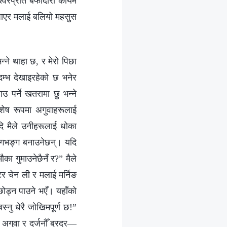
ेश्‍वरप्रति बफादारी कायम
झाइ पाएर मलाई बलियो महसुस
‍ने थाहा छ, र मेरो पिछा
 दम्भ देखाइरहेको छ भनेर
र्ने खतरामा छु भन्‍ने
िशेष रूपमा अगुवाहरूलाई
दि मैले उनीहरूलाई धोका
ङ्गभङ्ग बनाउनेछन्। यदि
 मौका गुमाउनेछैनँ र?” मैले
र चेन ली र मलाई मर्निङ
 छोड्न पाउने भएँ। यहाँको
्नु धेरै जोखिमपूर्ण छ!”
ई अगुवा र दर्जनौँ ब्रदर—