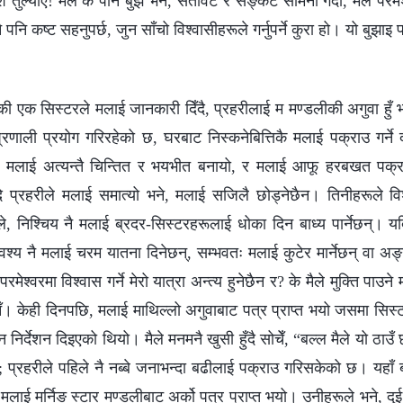
राश तुल्याएँ! मैले के पनि बुझेँ भने, सतावट र सङ्कट सामना गर्दा, मैले परम
ुनै पनि कष्ट सहनुपर्छ, जुन साँचो विश्‍वासीहरूले गर्नुपर्ने कुरा हो। यो बु
की एक सिस्टरले मलाई जानकारी दिँदै, प्रहरीलाई म मण्डलीकी अगुवा हुँ भन्
प्रणाली प्रयोग गरिरहेको छ, घरबाट निस्कनेबित्तिकै मलाई पक्राउ गर्ने
मलाई अत्यन्तै चिन्तित र भयभीत बनायो, र मलाई आफू हरबखत पक्राउ प
यदि प्रहरीले मलाई समात्यो भने, मलाई सजिलै छोड्नेछैन। तिनीहरूले व
ले, निश्चिय नै मलाई ब्रदर-सिस्टरहरूलाई धोका दिन बाध्य पार्नेछन्। य
अवश्य नै मलाई चरम यातना दिनेछन्, सम्भवतः मलाई कुटेर मार्नेछन् वा अ
मेश्‍वरमा विश्‍वास गर्ने मेरो यात्रा अन्त्य हुनेछैन र? के मैले मुक्ति पाउने
। केही दिनपछि, मलाई माथिल्लो अगुवाबाट पत्र प्राप्त भयो जसमा सिस्ट
न निर्देशन दिइएको थियो। मैले मनमनै खुसी हुँदै सोचेँ, “बल्ल मैले यो ठाउँ
; प्रहरीले पहिले नै नब्बे जनाभन्दा बढीलाई पक्राउ गरिसकेको छ। यहाँ बस
 मलाई मर्निङ स्टार मण्डलीबाट अर्को पत्र प्राप्त भयो। उनीहरूले भने, दु