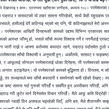
ो परीक्षा आउनेछ, के तैँले घुँडा टेकेर पुकार्नेछस्? कि तँ अगाडि बढ्
। परमेश्‍वरका
 देखापराइ र काम। प्रारम्‍भमा ख्रीष्‍टका वाणीहरू, अध्याय १०)
े पक्राउ र सतावटको यो लहर सामना गरिरहेको, साथै केही यहुदाहरू प्र
ो अभावले, हामीलाई धेरै कठिनाइ भएको भए पनि, यी कठिनाइहरूले मेरो आस्थ
के। परमेश्‍वरका आखिरी दिनहरूको कामको उद्दश्य विभिन्न प्रकारका सता
ो आस्था जाँच्नु हो, जसले साँचो रूपमा विश्‍वास गर्ने र नगर्नेलाई प्रक
न जारी राख्ने र आफ्ना कर्तव्यमा बफादार रहने, पक्राउ पर्दासमेत ठुलो 
 परमेश्‍वरका साँचो विश्‍वासी र अनुयायी हुन्। अर्कोतर्फ, सतावट र सङ्क
याग्ने, र आफूलाई जोगाउन परमेश्‍वरलाई धोका दिनेहरू, ती परमेश्‍वरको काम
रू अन्ततः हटाइनेछन्। यो परमेश्‍वरको कामको बुद्धिमत्ता हो। विगतमा, म सो
गर्छु, तर तथ्यहरूले ममा साँचो बफादारी र समर्पणको कमी रहेको देखाए। यस्
ारीरिक कष्ट सामना गर्दा गुनासो गरिरहेँ र समर्पित हुन अस्वीकार गरिरहेँ, अ
राउ गरी कुटेर मार्न दिनेसमेत विचार गरिरहेँ। मैले आफू कति विद्रोही भए
 परमेश्‍वरको गवाही दिन असफल भइरहेकी थिएँ, अनि बरु, मैले शैतानसँग सम्झ