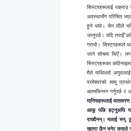
सिस्टरहरूलाई पक्राउ 
अवस्थासँग परिचित भएकील
हुने भयो। चेन लीले भ
जानुपर्छ। यदि तपाईँ अ
गरायो। सिस्टरहरूले घट
जाने सोचमा थिएँ। मण
सिस्टरहरूका कठिनाइलाई 
मैले माथिल्लो अगुवालाई
परमेश्‍वरको सामु प्रा
आत्मचिन्तन गर्नुपर्छ र 
मानिसहरूलाई वातावरण खत
आफू पछि हट्नुअघि परम
राख्दैनन्। मलाई भन्, ठू
खतरा छैन भनेर कसले सुन