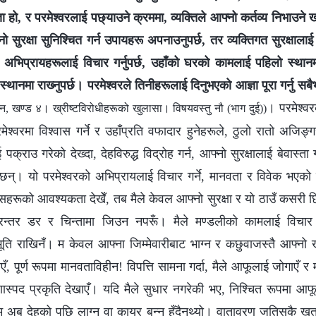
ा हो, र परमेश्‍वरलाई पछ्याउने क्रममा, व्यक्तिले आफ्‍नो कर्तव्य निभाउने खत
‍नो सुरक्षा सुनिश्‍चित गर्न उपायहरू अपनाउनुपर्छ, तर व्यक्तिगत सुरक्षाला
 अभिप्रायहरूलाई विचार गर्नुपर्छ, उहाँको घरको कामलाई पहिलो स्थानमा
थानमा राख्‍नुपर्छ। परमेश्‍वरले तिनीहरूलाई दिनुभएको आज्ञा पूरा गर्नु सबैभन्
। परमेश्‍व
न, खण्ड ४। ख्रीष्टविरोधीहरूको खुलासा। विषयवस्तु नौ (भाग दुई))
रमेश्‍वरमा विश्‍वास गर्ने र उहाँप्रति वफादार हुनेहरूले, ठुलो रातो अजिङ्
पक्राउ गरेको देख्दा, देहविरुद्ध विद्रोह गर्न, आफ्नो सुरक्षालाई बेवास्ता 
छन्। यो परमेश्‍वरको अभिप्रायलाई विचार गर्ने, मानवता र विवेक भएको 
सहरूको आवश्यकता देखेँ, तब मैले केवल आफ्नो सुरक्षा र यो ठाउँ कसरी छिट्
रन्तर डर र चिन्तामा जिउन नपरूँ। मैले मण्डलीको कामलाई विचार 
ूति राखिनँ। म केवल आफ्ना जिम्मेवारीबाट भाग्न र कछुवाजस्तै आफ्नो ख
, पूर्ण रूपमा मानवताविहीन! विपत्ति सामना गर्दा, मैले आफूलाई जोगाएँ र
 घृणास्पद प्रकृति देखाएँ। यदि मैले सुधार नगरेकी भए, निश्चित रूपमा आफू
 म अब देहको पछि लाग्नु वा कायर बन्नु हुँदैनथ्यो। वातावरण जतिसुकै 