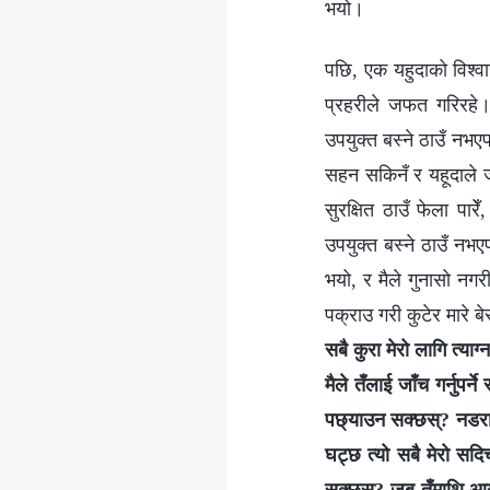
भयो।
पछि, एक यहुदाको विश्‍
प्रहरीले जफत गरिरहे।
उपयुक्त बस्ने ठाउँ नभएपछ
सहन सकिनँ र यहूदाले जस
सुरक्षित ठाउँ फेला पारे
उपयुक्त बस्ने ठाउँ नभए
भयो, र मैले गुनासो नगर
पक्राउ गरी कुटेर मारे बे
सबै कुरा मेरो लागि त्याग
मैले तँलाई जाँच गर्नुपर्
पछ्याउन सक्छस्? नडरा; 
घट्छ त्यो सबै मेरो सदिच