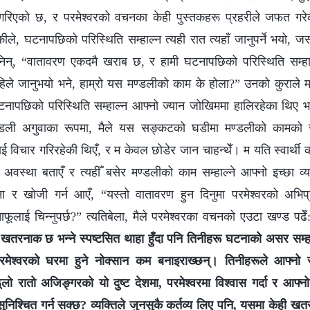
गरिएको छ, र परमेश्‍वरको वचनका केही पुस्तकहरू प्रहरीले जफत गरे
े, घटनापछिको परिस्थिति सम्हाल्न त्यही रात त्यहाँ जानुपर्ने भयो, जसल
निन्, “वातावरण एकदमै खराब छ, र हामी घटनापछिको परिस्थिति सम्हाल्
हिले जानुभयो भने, हाम्रो यस मण्डलीको काम के होला?” उनको कुराले
नापछिको परिस्थिति सम्हाल्न आफ्नो ज्यान जोखिममा हालिरहेका थिए भने म
्डली अगुवाका रूपमा, मैले यस सङ्कटको घडीमा मण्डलीको कामको रक्
विचार गरिरहेकी थिएँ, र म केवल छोडेर जान चाहन्थेँ। म यति स्वार्थी क
 अवस्था बताएँ र त्यहीँ बसेर मण्डलीको काम सम्हाल्ने आफ्नो इच्छा व्
र्थना र खोजी गर्न आएँ, “यस्तो वातावरण हुन दिनुमा परमेश्‍वरको अभि
आफूलाई चिन्नुपर्छ?” त्यतिबेला, मैले परमेश्‍वरका वचनको एउटा खण्ड पढेँ
रनाक छ भन्‍ने स्पष्टसित थाहा हुँदा पनि तिनीहरू घटनाको असर सम्‍हाल
ेश्‍वरको घरमा हुने नोक्सान कम बनाइराख्छन्। तिनीहरूले आफ्नो सु
लो रातो अजिङ्गरको यो दुष्ट देशमा, परमेश्‍वरमा विश्‍वास गर्दा र आफ्‍नो
िश्चित गर्न सक्छ? व्यक्तिले जुनसुकै कर्तव्य लिए पनि, यसमा केही खतरा