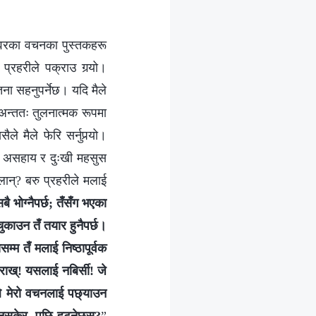
्‍वरका वचनका पुस्तकहरू
रहरीले पक्राउ गर्‍यो।
ातना सहनुपर्नेछ। यदि मैले
 अन्ततः तुलनात्मक रूपमा
े मैले फेरि सर्नुपर्‍यो।
दमै असहाय र दुःखी महसुस
लान्? बरु प्रहरीले मलाई
 सबै भोग्नैपर्छ; तँसँग भएका
 चुकाउन तँ तयार हुनैपर्छ।
सम्म तँ मलाई निष्ठापूर्वक
राख्! यसलाई नबिर्सी! जे
ैँले मेरो वचनलाई पछ्याउन