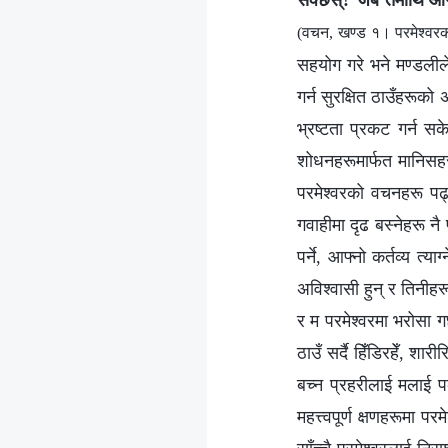
सक्छस्? जब तँमाथि आगोक
(वचन, खण्ड १। परमेश्‍वरको
सहयोग गरे भने मण्डलील
गर्न सुरक्षित ठाउँहरूक
भ्रष्टता प्रकट गर्न स
शोधनहरूमार्फत मानिसहरूक
परमेश्‍वरको वचनहरू पढ्
गवाहीमा दृढ बस्नेहरू नै
पर्ने, आफ्नो कर्तव्य त्
अविश्‍वासी हुन् र तिनीह
र म परमेश्‍वरमा भरोसा 
ठाउँ सर्दै हिँडिरहेँ, श
बच्न प्रहरीलाई मलाई पक्
महत्त्वपूर्ण क्षणहरूमा