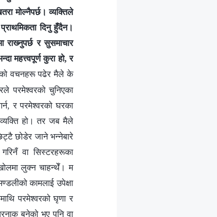
रा मोल्‍नैपर्छ। व्यक्तिले
ई प्राथमिकता दिनु हुँदैन।
 राख्‍नुपर्छ र सुसमाचार
दा महत्त्वपूर्ण कुरा हो, र
रको वचनहरू पढेर मैले के
गरले परमेश्‍वरको चुनिएका
गर्न, र परमेश्‍वरको घरका
व्यक्ति हो। तर जब मैले
टै छोडेर जाने भन्‍नेबारे
गरिनँ वा सिस्टरहरूका
ोलमा लुक्न चाहन्थेँ। म
 मण्डलीको कामलाई उपेक्षा
माथि परमेश्‍वरको घृणा र
खतरनाक बनेको भए पनि वा