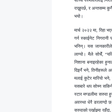
साँच्चै परमेश्‍वरलाई नि
राख्नुपर्छ, र अन्तसम्म क
भयो।
मार्च २०२२ मा, रिहा भए
गर्न स्काईनेट निगरानी 
भनिन्। यस जानकारीले 
लाग्यो। मैले सोचेँ, “
निशाना बनाइरहेका हुना
दिइनँ भने, तिनीहरूले 
मलाई कुटेर मारियो भने, पर
यसबारे थप सोच्न सकिनँ
स्टार मण्डलीमा सरुवा हु
अवस्था धेरै डरलाग्दो छ
सरुवाको पर्खाइमा रहँदा,