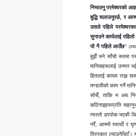
निभाउनु परमेश्‍वरको आज्ञ
बुद्धि चलाउनुपर्छ, र आफ्
उसले पहिले परमेश्‍वरका
सुनाउने कार्यलाई पहिलो स्
यो नै पहिले आउँछ
”
(वच
बुझेँ भने साँचो रूपमा प
मानिसहरूलाई उन्मत्त भई 
हितलाई कायम राख्न सक्
मण्डलीको काम गर्ने मानि
सोचेँ, ताकि म अब नि
कठिनाइहरूप्रति सहानुभ
त्यस्तो डरपोक भएकी थिएँ
गरेँ, आफ्नो स्वार्थी र
तिरस्कार ल्याउनेथिएँ।