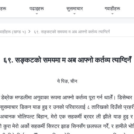
हरू
पढाइहरू
सुसमाचार
गवाहीहरू
वाहीहरू (खण्ड ५)
६९. सङ्कटको समयमा म अब आफ्नो कर्तव्य त्याग्दिनँ
६९. सङ्कटको समयमा म अब आफ्नो कर्तव्य त्याग्दिनँ
ये पिङ, चीन
डेब्रेक मण्डलीमा अगुवाका रूपमा आफ्नो कर्तव्य पूरा गर्न थालेँ। डिसेम्
ा सुसमाचार डिकन याङ हुइ र उनको परिवारलाई ८ तारिखको दिउँसो प्रहर
चानक भोलिपल्ट बिहान, मेरो एक सहकर्मी ब्रदर ली झीले याङ हुइ र अर
ो कुरा मेरो अर्को सहकर्मी सिस्टर झाङ सिनसँग छलफल गरेँ, र हामीले भो