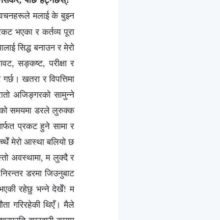
न नसकेर, पछि हट्नेछस्?
”
 वचनहरूले मलाई के बुझ्न
कट भएका र कर्तव्य पूरा
ालाई सिद्ध बनाउन र मेरो
वट, सङ्कष्ट, परीक्षा र
ट गर्छ। खतरा र विपत्तिमा
रातो अजिङ्गरको सामुन्ने
ष्टको समयमा डरले लुरुक्क
मार्फत प्रकट हुने सामा र
च्थेँ मेरो आस्था बलियो छ
तो अवस्थामा, म लुक्दै र
नि निरन्तर डरमा जिउनुबाट
की रहेछु भन्‍ने देखेँ! म
ौता गरिरहेकी थिएँ। मैले