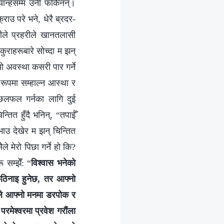
ान्हसम्म उनी फर्किनन्।
ाउ परे भने, धेरै ब्रदर-
मीले प्रहरीले खानतलासी
कुराहरूबारे सोच्दा म झन्
 यो अवस्था कसरी पार गर्ने
 रूपमा सम्हाल्न आस्था र
े छलफल गर्नका लागि दुई
्तित हुँदै भनिन्, “तपाईँ
भाउ देखेर म झन् चिन्तित
े मेरो पिछा गर्ने हो कि?
ू सम्झेँ: “
विश्‍वास भनेको
कठिनाइ हुनेछ, तर आफ्नो
ले आफ्नो मनमा डरपोक र
रमेश्‍वरमा प्रवेश गरौंला