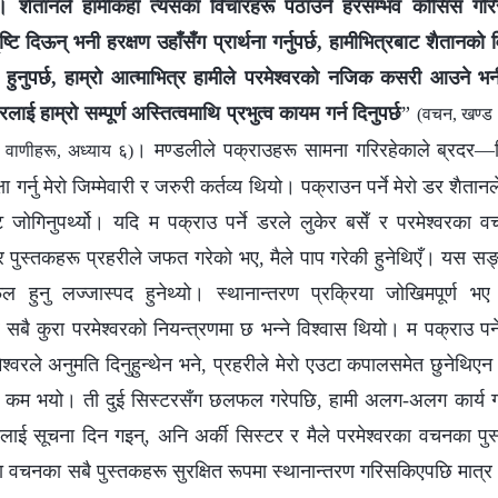
छ। शैतानले हामीकहाँ त्यसका विचारहरू पठाउने हरसम्भव कोसिस गरिरहे
दृष्टि दिऊन् भनी हरक्षण उहाँसँग प्रार्थना गर्नुपर्छ, हामीभित्रबाट शैतानक
्भर हुनुपर्छ, हाम्रो आत्माभित्र हामीले परमेश्‍वरको नजिक कसरी आउने
‍वरलाई हाम्रो सम्पूर्ण अस्तित्वमाथि प्रभुत्व कायम गर्न दिनुपर्छ
”
(वचन, खण्ड 
। मण्डलीले पक्राउहरू सामना गरिरहेकाले ब्रदर—स
का वाणीहरू, अध्याय ६)
 गर्नु मेरो जिम्मेवारी र जरुरी कर्तव्य थियो। पक्राउन पर्ने मेरो डर शै
 जोगिनुपर्थ्यो। यदि म पक्राउ पर्ने डरले लुकेर बसेँ र परमेश्‍वरका
, र पुस्तकहरू प्रहरीले जफत गरेको भए, मैले पाप गरेकी हुनेथिएँ। यस 
ल हुनु लज्जास्पद हुनेथ्यो। स्थानान्तरण प्रक्रिया जोखिमपूर्ण भए 
र सबै कुरा परमेश्‍वरको नियन्त्रणमा छ भन्‍ने विश्‍वास थियो। म पक्राउ पर्ने न
मेश्‍वरले अनुमति दिनुहुन्थेन भने, प्रहरीले मेरो एउटा कपालसमेत छुनेथिए
ि कम भयो। ती दुई सिस्टरसँग छलफल गरेपछि, हामी अलग-अलग कार्य गर्न 
ई सूचना दिन गइन्, अनि अर्की सिस्टर र मैले परमेश्‍वरका वचनका पुस्त
रका वचनका सबै पुस्तकहरू सुरक्षित रूपमा स्थानान्तरण गरिसकिएपछि मात