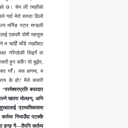
को छ। चेन ली त्यहाँको
े गर्दा मेरो सरुवा ढिलो
न मर्निङ स्टार मण्डली
 मलाई एकदमै दोषी महसुस
 चाहिँ चाँडै त्यहाँबाट
षा गरिरहेकी थिइनँ वा
सरी हुन सकेँ? यो बुझेर,
यक्त गरेँ। यस क्षणमा, म
प्राय के हो? मैले कसरी
: “
परमेश्‍वरप्रति बफादार
्‍ने खतरा मोल्‍छन्, अनि
रक्षालाई प्राथमिकतामा
 कर्तव्य निभाउँदा पटक्कै
 हुन्छ नै—तैपनि कर्तव्य