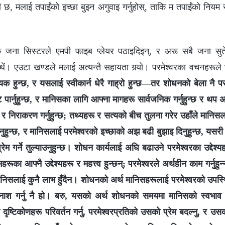
न्ती छ, मलाई तपाईंको इच्‍छा बुझ्‍न अगुवाइ गर्नुहोस्, ताकि म तपाईंको नियम
क जना सिस्टरले एमपी फाइब प्लेयर पठाइदिइन्, र अरू सबै जना सु
्थें। एउटा खण्डले मलाई अत्यन्तै सहायता गर्‍यो। परमेश्‍वरका वचनहरूले 
क हुन्छ, र यसलाई स्वीकार्न धेरै गाह्रो हुन्छ—तर शोधनको बेला नै परम
ट पार्नुहुन्छ, र मानिसका लागि आफ्ना मागहरू सार्वजनिक गर्नुहुन्छ र थप अन्तर
 निराकरण गर्नुहुन्छ; तथ्यहरू र सत्यको बीच तुलना गरेर उहाँले मानिस
नुहुन्छ, र मानिसलाई परमेश्‍वरको इच्छाको अझ बढी बुझाइ दिनुहुन्छ, यसरी
ेम गर्ने तुल्याउनुहुन्छ। शोधन कार्यलाई अघि बढाउने परमेश्‍वरका उद्देश्यहर
हरूका आफ्नै उद्देश्यहरू र महत्त्व हुन्छन्; परमेश्‍वरले अर्थहीन काम गर्नुहु
ा मानिसलाई कुनै लाभ हुँदैन। शोधनको अर्थ मानिसहरूलाई परमेश्‍वरको उपस
श गर्नु नै हो। बरु, यसको अर्थ शोधनको समयमा मानिसको स्वभाव पर
ष्टिकोणहरू परिवर्तन गर्नु, परमेश्‍वरप्रतिको उसको प्रेम बदल्नु, र उसको