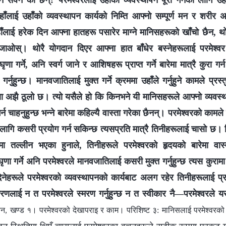
ोड्न सक्‍ने को छन्? परमेश्‍वरलाई उहाँको व्यवस्थापन पूरा गर्नको लागि 
ाँलाई उहाँको व्यवस्थापन कार्यको निम्ति आफ्‍नो सम्पूर्ण मन र शरीर अर
ँलाई हरेक दिन आफ्‍ना हातहरू पसारेर माग्‍ने मानिसहरूको खाँचो छैन, थोर
जाओस्। थोरै योगदान दिएर आफ्‍ना हात बाँधेर बस्‍नेहरूलाई परमेश्‍वर 
ृणा गर्ने, अनि स्वर्ग जाने र आशिषहरू प्राप्त गर्ने बारेमा मात्रै कुरा 
र्नुहुन्छ। मानवजातिलाई मुक्त गर्ने क्रममा उहाँले गर्नुहुने कामले प्र
ा अझै ठूलो छ। त्यो यसैले हो कि किनभने यी मानिसहरूले आफ्‍नो व्यवस्थापन
गर्न चाहनुहुन्छ भन्‍ने बारेमा कहिल्यै वास्ता गरेका छैनन्। परमेश्‍वरको क
 लागि कसरी प्रयोग गर्न सकिन्छ त्यसप्रति मात्रै तिनीहरूलाई चासो छ। ति
रूपमा तल्‍लीन भएका हुनाले, तिनीहरूले परमेश्‍वरको हृदयको बारेमा वास्त
ा गर्ने अनि परमेश्‍वरले मानवजातिलाई कसरी मुक्त गर्नुहुन्छ त्यस कुरामा 
रूले परमेश्‍वरको व्यवस्थापनको कार्यबाट अलग रहेर तिनीहरूलाई प्रसन्‍
लाई न त परमेश्‍वरले स्मरण गर्नुहुन्छ न त स्वीकार नै—परमेश्‍वरले य
न, खण्ड १। परमेश्‍वरको देखापराइ र काम। परिशिष्ट ३: मानिसलाई परमेश्‍वरको 