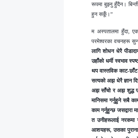
रूपमा बुझ्‍नु हुँदैन। बि
हुन सकूँ।”
म अस्पतालमा हुँदा, ए
परमेश्‍वरका वचनहरू सुन
लागि शोधन धेरै पीडादाय
उहाँको धर्मी स्वभाव स्पष्
थप वास्तविक काट-छाँट र
सत्यको अझ धेरै ज्ञान दि
अझ साँचो र अझ शुद्ध प्र
मानिसमा गर्नुहुने सबै काम
काम गर्नुहुन्छ जसद्वार
त उनीहरूलाई नरकमा ना
आशयहरू, उसका पुराना दृ