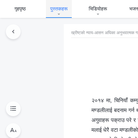
गृहपृष्ठ
पुस्तकहरू
भिडियोहरू
भजन
ख्रीष्‍टको न्याय-आसन अघिका अनुभवात्मक ग
२०१४ मा, चिनियाँ कम्यु
मण्डलीलाई बदनाम गर्न थ
अगुवाहरू पक्राउ परे 
मलाई धेरै वटा मण्डलीको 