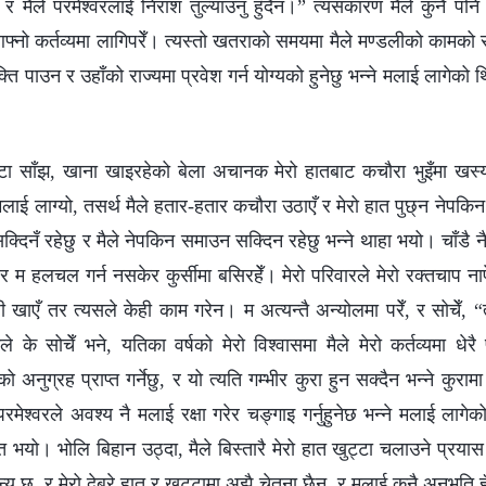
हो र मैले परमेश्‍वरलाई निराश तुल्याउनु हुँदैन।” त्यसकारण मैले कुनै पनि क
्‍नो कर्तव्यमा लागिपरेँ। त्यस्तो खतराको समयमा मैले मण्डलीको कामको रक्ष
मुक्ति पाउन र उहाँको राज्यमा प्रवेश गर्न योग्यको हुनेछु भन्‍ने मलाई लाग
 साँझ, खाना खाइरहेको बेला अचानक मेरो हातबाट कचौरा भुइँमा खस्य
 मलाई लाग्यो, तसर्थ मैले हतार-हतार कचौरा उठाएँ र मेरो हात पुछ्न नेपकिन टि
सक्दिनँ रहेछु र मैले नेपकिन समाउन सक्‍दिन रहेछु भन्‍ने थाहा भयो। चाँडै नै
 र म हलचल गर्न नसकेर कुर्सीमा बसिरहेँ। मेरो परिवारले मेरो रक्तचाप ना
 खाएँ तर त्यसले केही काम गरेन। म अत्यन्तै अन्योलमा परेँ, र सोचेँ, 
ले के सोचेँ भने, यतिका वर्षको मेरो विश्‍वासमा मैले मेरो कर्तव्यमा धेर
ो अनुग्रह प्राप्त गर्नेछु, र यो त्यति गम्‍भीर कुरा हुन सक्दैन भन्‍ने कुरा
परमेश्‍वरले अवश्य नै मलाई रक्षा गरेर चङ्गाइ गर्नुहुनेछ भन्‍ने मलाई लागे
 भयो। भोलि बिहान उठ्दा, मैले बिस्तारै मेरो हात खुट्टा चलाउने प्रयास ग
न्य छ, र मेरो देब्रे हात र खुट्टामा अझै चेतना छैन, र मलाई कुनै अनुभूति हुँद