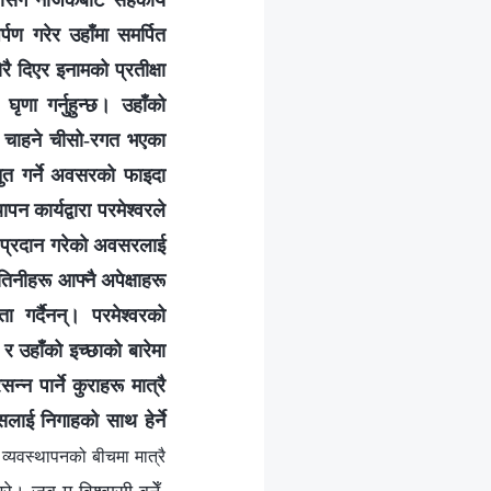
उहाँसँग नजिकबाट सहकार्य
्पण गरेर उहाँमा समर्पित
ै दिएर इनामको प्रतीक्षा
घृणा गर्नुहुन्छ। उहाँको
गर्न चाहने चीसो-रगत भएका
स्तुत गर्ने अवसरको फाइदा
 कार्यद्वारा परमेश्‍वरले
ामले प्रदान गरेको अवसरलाई
नीहरू आफ्‍नै अपेक्षाहरू
ा गर्दैनन्। परमेश्‍वरको
र उहाँको इच्‍छाको बारेमा
न पार्ने कुराहरू मात्रै
सलाई निगाहको साथ हेर्ने
व्यवस्थापनको बीचमा मात्रै