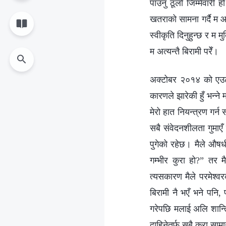
पाउनु ठूलो जिम्‍मेवारी 
खतराको सामना गर्दै म आफ
स्वीकृति दिनुहुन्छ र म 
म अत्यन्तै बिरामी परेँ।
अक्टोबर २०१४ को एउटा
कारणले झारेकी हुँ भन्‍ने
मेरो हात नियन्त्रण गर्न 
सबै संवेदनशीलता गुमाएँ
पुगेको रहेछ। मैले औषधी
गम्‍भीर कुरा हो?” तर मै
त्यसकारण मैले परमेश्‍वरक
बिरामी नै भएँ भने पनि, 
गरेपछि मलाई अलि शान्ति
दाहिनेतर्फ सबै कुरा सामा