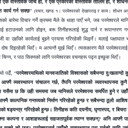
को एक वास्तविक जाँच हो, र एक प्रकारको वास्तविक तालिम हो, र शोध
त कार्य गर्न सक्छ
”
(वचन, खण्ड १। परमेश्‍वरको देखापराइ र काम। शोधन अनु
को बारेमा विचार गर्ने क्रममा मैले के थाहा पाएँ भने, जब परमेश्‍वरले 
हरूलाई हटाउनको लागि होइन, बरू तिनीहरूलाई शुद्ध पार्न र रूपान्तरण ग
ोजी वा उहाँको कार्यलाई बुझ्‍ने प्रयास गरिरहेकी थिइनँ। मलाई पक्षाघात भ
ोष दिइरहेकी थिएँ। म अत्यन्तै मूर्ख थिएँ। त्यसकारण मैले परमेश्‍वरलाई प
चिन्‍न, र पाठ सिक्‍नको लागि परमेश्‍वरका वचनहरू पढ्न इच्‍छुक थिएँ।
यो पढेँ, “
परमेश्‍वरमाथिको मानवजातिको विश्‍वासको सबैभन्दा दुःखलाग्दो क
फ्‍नै व्यवस्थापन संचालन गर्छ, तैपनि परमेश्‍वरको व्यवस्थापनमा कुनै
यसैमा छ कि उही समयमा जब मानिसले परमेश्‍वरमा समर्पित हुने र उहाँ
्‍नै काल्‍पनिक गन्तव्यको निर्माण गरिरहेको हुन्छ र सबैभन्दा ठूलो आशिष 
्यसको षड्यन्त्र गरिरहेको हुन्छ। तिनीहरू कति दयनीय, घृणास्पद, र बिचरा छन
ना कल्‍पना र आशाहरूलाई सहजतापूर्वक त्याग्‍न सक्छन्? अनि आफ्‍नै पा