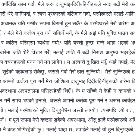
वर्षौंदेखि काम गर्दा, मैले अरू दाजुभाइ-दिदीबहिनीहरूले भन्दा बढी मेरो कर्
री धेरै लागिपर्दा, र त्यस प्रकारको बलिदान गर्दा, परमेश्‍वरले मलाई आशिष्‌ 
ानक यति गम्‍भीर रूपमा बिरामी हुन सकेँ? के परमेश्‍वरले मेरो बारेमा अब
र मैले मेरो कर्तव्य पूरा गर्न सकिनँ भनेँ, के मैले अझै पनि मुक्ति पाउन सक
 र कठिन परिश्रम व्यर्थमा गयो? यदि यस्तो हुन्छ भन्‍ने थाहा भएको भए,
 बारेमा जति धेरै विचार गरेँ, मलाई त्यति नै बढी निराश अनुभव भइर
्‍वरका वचनहरूको मनन गर्न मन लागेन। म अत्यन्तै दुःखित भएँ, थाहै नपाई, मैल
, सुईको बहावलाई रोकेछु, जसले गर्दा मेरो हात सुन्नियो। मेरो सुन्निएको ह
 आफ्‍नो कर्तव्य पूरा गर्ने मेरा जोशिला दाजुभाइ-दिदीबहिनीहरूको बारेमा 
‍ने अवस्थामा अस्पतालमा पस्रिरहेकी थिएँ। के म साँच्‍चै नै केही न कामक
र गर्ने समय भएको हुनाले, अरूले आफ्‍नो कर्तव्य पूरा गर्न र असल कार्यह
यो। मलाई परमेश्‍वरले मुक्ति दिनुहुनेछैन जस्तो लाग्यो। त्यसपछि त्यो रात,
ँ। म पूर्ण रूपमा मेरो कष्टमा डुबेको अवस्थामा, आँसु झार्दै परमेश्‍वरको अघि 
च्‍चै नै कष्ट भोगिरहेकी छु। मलाई थाहा छ, तपाईंले मलाई यो हुन दिनुभएको