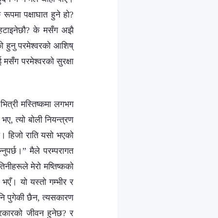
रूपमा पक्षाघात हुने हो?
ई हटाइनेछौ? के मसँग अझै
 हुनु परमेश्‍वरको आशिष्‌
मसँग परमेश्‍वरको सुरक्षा
भित्री मस्तिष्कमा लगभग
ए, त्यो बोली नियन्त्रण
ेथियो। हिजो राति यसो भएको
नुपर्छ।” मैले परम्‍परागत
िनीहरूले मेरो मष्तिष्कको
 भएँ। यो यस्तो गम्‍भीर र
पनि पुगेकी छैन, त्यसकारण
्रकारको जीवन हुनेछ? र