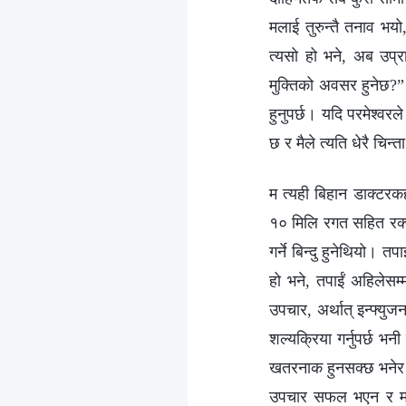
मलाई तुरुन्तै तनाव भयो
त्यसो हो भने, अब उप्रा
मुक्तिको अवसर हुनेछ?” त
हुनुपर्छ। यदि परमेश्‍वर
छ र मैले त्यति धेरै चिन्त
म त्यही बिहान डाक्टरक
१० मिलि रगत सहित रक्त
गर्ने बिन्दु हुनेथियो। त
हो भने, तपाईं अहिलेसम्‍
उपचार, अर्थात् इन्फ्युज
शल्यक्रिया गर्नुपर्छ भन
खतरनाक हुनसक्छ भनेर मैल
उपचार सफल भएन र म आं