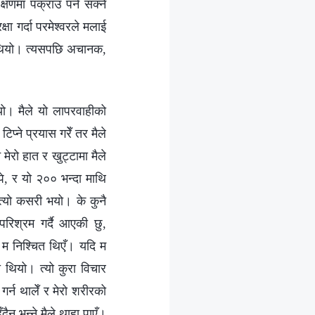
्षणमा पक्राउ पर्न सक्‍ने
ा गर्दा परमेश्‍वरले मलाई
ेको थियो। त्यसपछि अचानक,
ो। मैले यो लापरवाहीको
प्‍ने प्रयास गरेँ तर मैले
 मेरो हात र खुट्टामा मैले
पे, र यो २०० भन्दा माथि
“त्यो कसरी भयो। के कुनै
ै परिश्रम गर्दै आएकी छु,
मा म निश्‍चित थिएँ। यदि म
को थियो। त्यो कुरा विचार
र्न थालेँ र मेरो शरीरको
ैन भन्‍ने मैले थाहा पाएँ।