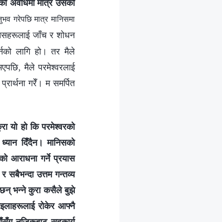
नको अवधिमा मात्र उसको
भव गरेपछि मात्र मानिसमा
मानिसहरूलाई जाँच र शोधन
र्नको लागि हो। तर मैले
एपछि, मैले परमेश्‍वरलाई
्रार्थना गरेँ। म समर्पित
ुरा यो हो कि परमेश्‍वरको
 ध्यान दिँदैन। मानिसको
को आराधना गर्ने प्रयास
र सबैभन्दा उत्तम गन्तव्य
् भन्‍ने कुरा कसैले बुझे
इलाहरूलाई रोकेर आफ्‍नै