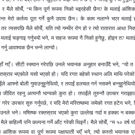
, र मैले सोचेँ, “म किन पूर्ण रूपमा निको भइरहेकी छैन? के मलाई आंशिक 
न्त मेरो कर्तव्य पूरा गर्ने कुनै उपाय छैन। के काम नलाग्‍ने भएर मला
र त्यसपछि मैले सोचेँ, यति त्यो गम्‍भीर रोग हो र त्यो रातारात आधा निको
ले मलाई चङ्गाइ गर्नुभयो भने, म सहज रूपमा नै निको हुनेछु, होइन त? मलाई 
ा गर्नु आवश्यक छैन भन्‍ने लाग्यो।
हाँ गएँ। सीटी स्क्यान गरेपछि उनले भयानक अनुहार बनाउँदै भने, “यो त 
स्राव भएकोले यसो भएको हो। यदि रगत बहेको स्थान अलि माथि परेको भ
पाईंले आफ्‍नो बोली गुमाउनुहुनेथियो, र तपाईं हलचल गर्न नसक्‍ने बन्‍नुहुन
म जीवित रहनु अत्यन्तै भाग्यको कुरा हो। तपाईंले तुरुन्तै उपचार गराइहाल्‍
न गरेर उपचार सुरु गर्नुपर्छ, र यदि मेरो मस्तिष्कमा जमेको रगत हटेन भने, त
ी उनले भने। मष्तिष्क रक्तस्राव भएको कुरा उल्‍लेख गर्दा म हक्‍का न बक्‍क
े कहिल्यै पनि कल्‍पना गर्ने आँट गरेकी थिइनँ। मैले सोचेँ, “म ५० वर्ष 
शिक रूपमा वा पूर्ण रूपमा पक्षाघाती भएँ भने, त्यो कस्तो भयानक प