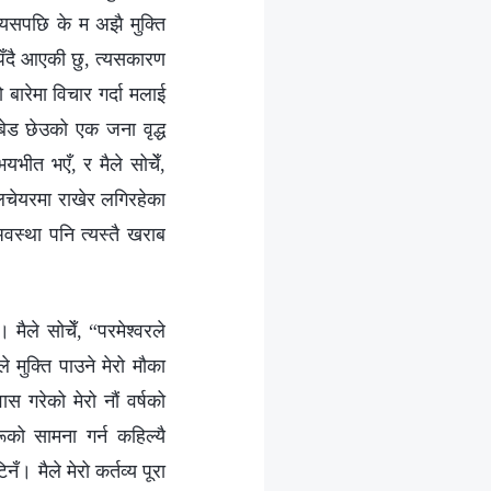
 त्यसपछि के म अझै मुक्ति
ुम्पँदै आएकी छु, त्यसकारण
 बारेमा विचार गर्दा मलाई
बेड छेउको एक जना वृद्ध
भीत भएँ, र मैले सोचेँ,
ीलचेयरमा राखेर लगिरहेका
अवस्था पनि त्यस्तै खराब
ैले सोचेँ, “परमेश्‍वरले
े मुक्ति पाउने मेरो मौका
स गरेको मेरो नौं वर्षको
ूको सामना गर्न कहिल्यै
। मैले मेरो कर्तव्य पूरा