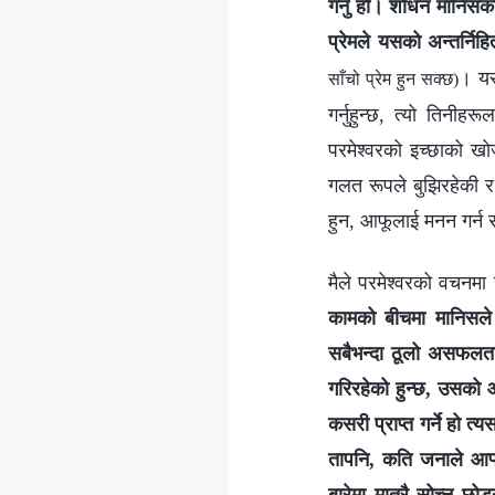
गर्नु हो। शोधन मानिस
प्रेमले यसको अन्तर्निहि
। यस
साँचो प्रेम हुन सक्छ)
गर्नुहुन्छ, त्यो तिनी
परमेश्‍वरको इच्‍छाको ख
गलत रूपले बुझिरहेकी र द
हुन, आफूलाई मनन गर्न र 
मैले परमेश्‍वरको वचनमा 
कामको बीचमा मानिसले आ
सबैभन्दा ठूलो असफलता 
गरिरहेको हुन्छ, उसको आफ
कसरी प्राप्त गर्ने हो त
तापनि, कति जनाले आफ्‍