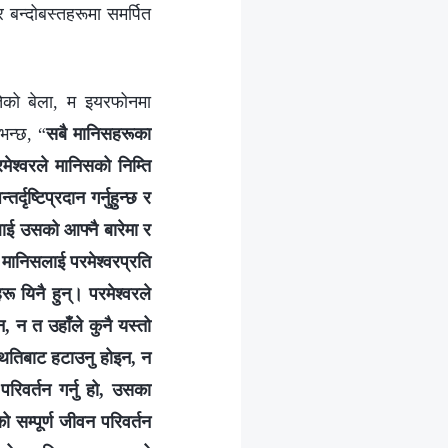
 र बन्दोबस्तहरूमा समर्पित
तेको बेला, म इयरफोनमा
भन्छ, “
सबै मानिसहरूका
ेश्‍वरले मानिसको निम्ति
्दृष्टिप्रदान गर्नुहुन्छ र
लाई उसको आफ्नै बारेमा र
 मानिसलाई परमेश्‍वरप्रति
ू यिनै हुन्। परमेश्‍वरले
न्न, न त उहाँले कुनै यस्तो
्थितिबाट हटाउनु होइन, न
िवर्तन गर्नु हो, उसका
 सम्पूर्ण जीवन परिवर्तन