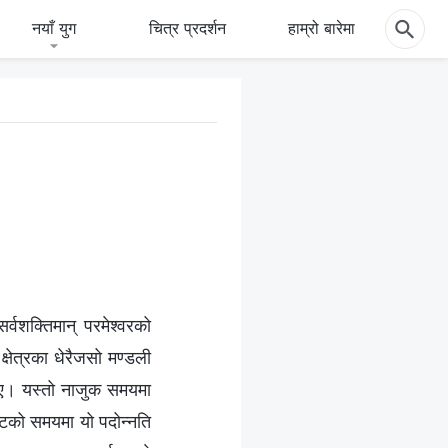
नयाँ युग
चित्र प्रदर्शन
हाम्रो बारेमा
वशक्तिमान्‌ परमेश्‍वरको
्षेत्रका धेरैजसो मण्डली
िए। यस्तो नाजुक समयमा
ष्टको समयमा यो पदोन्‍नति