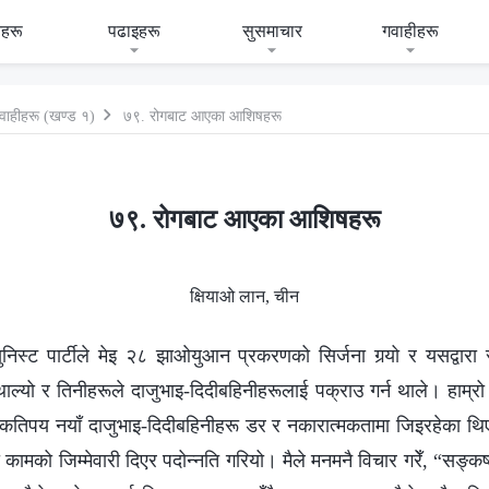
हरू
पढाइहरू
सुसमाचार
गवाहीहरू
वाहीहरू (खण्ड १)
७९. रोगबाट आएका आशिषहरू
७९. रोगबाट आएका आशिषहरू
क्षियाओ लान, चीन
निस्ट पार्टीले मेइ २८ झाओयुआन प्रकरणको सिर्जना गर्‍यो र यसद्वारा सर्
ाल्यो र तिनीहरूले दाजुभाइ-दिदीबहिनीहरूलाई पक्राउ गर्न थाले। हाम्रो क
र कतिपय नयाँ दाजुभाइ-दिदीबहिनीहरू डर र नकारात्मकतामा जिइरहेका थ
कामको जिम्‍मेवारी दिएर पदोन्‍नति गरियो। मैले मनमनै विचार गरेँ, “सङ्क