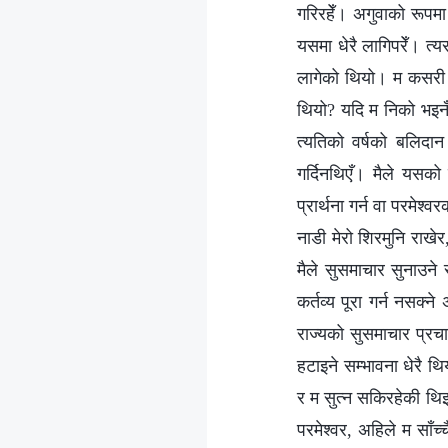
गरिरहेँ। अगुवाको रूपमा 
यसमा धेरै लागिपरेँ। त्यस
लागेको थियो। म कसरी अच
थियो? यदि म निको भइनँ, 
त्यतिको वर्षको बलिदान
गर्दिनथिएँ। मैले यसको
प्रार्थना गर्न वा परमेश
नाडी मेरो शिरमुनि राखेर
मैले सुसमाचार सुनाउने र
कर्तव्य पूरा गर्न नसक्
राज्यको सुसमाचार प्रचा
हटाइने सम्‍भावना धेरै थि
र म सुत्‍न सकिरहेकी थिइन
परमेश्‍वर, अहिले म साँ