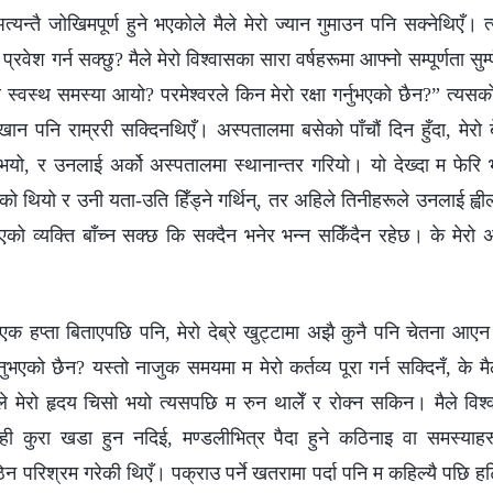
त्यन्तै जोखिमपूर्ण हुने भएकोले मैले मेरो ज्यान गुमाउन पनि सक्‍नेथिएँ।
 प्रवेश गर्न सक्छु? मैले मेरो विश्‍वासका सारा वर्षहरूमा आफ्‍नो सम्पूर्णता स
 स्वस्थ समस्या आयो? परमेश्‍वरले किन मेरो रक्षा गर्नुभएको छैन?” त्यसको
ान पनि राम्ररी सक्दिनथिएँ। अस्पतालमा बसेको पाँचौं दिन हुँदा, मेरो 
यो, र उनलाई अर्को अस्पतालमा स्थानान्तर गरियो। यो देख्दा म फेरि भय
भएको थियो र उनी यता-उति हिँड्ने गर्थिन्, तर अहिले तिनीहरूले उनलाई ह्व
को व्यक्ति बाँच्‍न सक्छ कि सक्दैन भनेर भन्‍न सकिँदैन रहेछ। के मेरो 
प्ता बिताएपछि पनि, मेरो देब्रे खुट्टामा अझै कुनै पनि चेतना आएन। म
भएको छैन? यस्तो नाजुक समयमा म मेरो कर्तव्य पूरा गर्न सक्दिनँ, के मैल
े मेरो हृदय चिसो भयो त्यसपछि म रुन थालेँ र रोक्‍न सकिन। मैले विश्‍वा
ही कुरा खडा हुन नदिई, मण्डलीभित्र पैदा हुने कठिनाइ वा समस्याहर
न परिश्रम गरेकी थिएँ। पक्राउ पर्ने खतरामा पर्दा पनि म कहिल्यै पछि हटिनँ