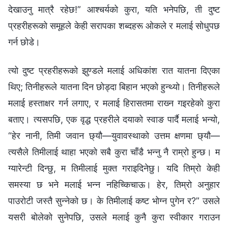
देखाउनु मात्रै रहेछ!” आश्‍चर्यको कुरा, यति भनेपछि, ती दुष्ट
प्रहरीहरूको समूहले केही सरापका शब्दहरू ओकले र मलाई सोधुपछ
गर्न छोडे।
त्यो दुष्ट प्रहरीहरूको झुण्डले मलाई अधिकांश रात यातना दिएका
थिए; तिनीहरूले यातना दिन छोड्दा बिहान भएको हुन्थ्यो। तिनीहरूले
मलाई हस्ताक्षर गर्न लगाए, र मलाई हिरासतमा राख्‍न गइरहेको कुरा
बताए। त्यसपछि, एक वृद्ध प्रहरीले दयाको स्वाङ पार्दै मलाई भन्यो,
“हेर नानी, तिमी जवान छ्यौ—युवावस्थाको उत्तम क्षणमा छ्यौ—
त्यसैले तिमीलाई थाहा भएको सबै कुरा चाँडै भन्‍नु नै राम्रो हुन्छ। म
ग्यारेन्टी दिन्छु, म तिमीलाई मुक्त गराइदिनेछु। यदि तिम्रो केही
समस्या छ भने मलाई भन्‍न नहिच्किचाऊ। हेर, तिम्रो अनुहार
पाउरोटी जस्तै सुन्‍नेको छ। के तिमीलाई कष्ट भोग्‍न पुगेन र?” उसले
यसरी बोलेको सुनेपछि, उसले मलाई कुनै कुरा स्वीकार गराउन