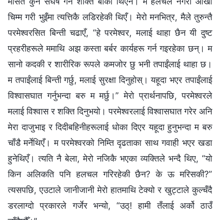
मसित कुनै संघर्ष गर्ने शक्ति बाँकी थिएन। म हलचल नगरी आँखा
चिम्म गरी भुइँमा त्यत्तिकै लडिरहेकी थिएँ। मेरो मनभित्र, मैले तुरुन्तै
परमेश्‍वरसित बिन्ती चढाएँ, “हे परमेश्‍वर, मलाई थाहा छैन यी दुष्ट
प्रहरीहरूले ममाथि अझ कस्ता बर्बर कार्यहरू गर्न गइरहेका छन्। म
सानो कदकी र शारीरिक रूपले कमजोर छु भनी तपाईंलाई थाहा छ।
म तपाईंलाई बिन्ती गर्छु, मलाई सुरक्षा दिनुहोस्। यहूदा भएर तपाईंलाई
विश्‍वासघात गर्नुभन्दा बरु म मर्छु।” मेरो प्रार्थनापछि, परमेश्‍वरले
मलाई विश्‍वास र शक्ति दिनुभयो। परमेश्‍वरलाई विश्‍वासघात गरेर अनि
मेरा दाजुभाइ र दिदीबहिनीहरूलाई धोका दिएर यहूदा हुनुभन्दा म बरु
चाँडै मर्नेथिएँ। म परमेश्‍वरको निम्ति दृढताका साथ गवाही भएर खडा
हुनेथिएँ। त्यति नै बेला, मेरो नजिकै भएका व्यक्तिले भन्दै थिए, “यो
किन अलिकति पनि हलचल गरिरहेकी छैन? के ऊ मरिसकी?”
त्यसपछि, एउटाले जानीजानी मेरो हातमाथि टेक्यो र खुट्टाले कुल्चँदै
डरलाग्दो प्रकारले गर्जेर भन्यो, “उठ्! हामी तँलाई अर्को ठाउँ