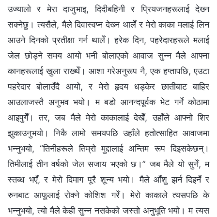
उज्यालो र मेरा दाजुभाइ, दिदीबहिनी र प्रियजनहरूलाई देख्‍न
सक्‍नेछु। त्यसैले, मैले दिवास्‍वप्‍न देख्‍न थालेँ र मेरो काका मलाई लिन
आउने दिनको प्रतीक्षा गर्न थालेँ। हरेक दिन, पहरेदारहरूले मलाई
जेल छोड्ने समय आयो भनी बोलाएको आवाज सुन्‍न मैले आफ्ना
कानहरूलाई खुला राख्थेँ। आशा गरेअनुरूप नै, एक हप्तापछि, एउटा
पहरेदार बोलाउँदै आयो, र मेरो हृदय धड्केर छातीबाट बाहिर
आउलाजस्तै अनुभव भयो। म बडो आनन्दपूर्वक भेट गर्ने कोठामा
आइपुगेँ। तर, जब मैले मेरो काकालाई देखेँ, उहाँले आफ्नो शिर
झुकाउनुभयो। निकै लामो समयपछि उहाँले हतोत्साहित आवाजमा
भन्‍नुभयो, “तिनीहरूले तिम्रो मुद्दालाई अन्तिम रूप दिइसकेछन्।
तिमीलाई तीन वर्षको जेल सजाय भएको छ।” जब मैले यो सुनेँ, म
स्तब्ध भएँ, र मेरो दिमाग पूरै शून्य भयो। मैले आँशु झर्न दिइनँ र
रुनबाट आफूलाई रोक्‍ने कोशिश गरेँ। मेरो काकाले त्यसपछि के
भन्‍नुभयो, त्यो मैले केही सुन्‍न नसकेको जस्तो अनुभूति भयो। म त्यस