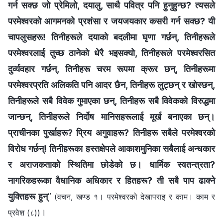
गर्न सक्छ जो प्रेमिलो, दयालु, साथै पवित्र पनि हुनुहुन्छ? त्यसले
परमेश्‍वरको आगमनको प्रशंसा र जयजयकार कसरी गर्न सक्छ? यी
चापलुसहरू! तिनीहरूले दयाको बदलीमा घृणा गर्छन्, तिनीहरूले
परमेश्‍वरलाई तुच्छ ठानेको धेरै भइसक्यो, तिनीहरूले परमेश्‍वरसित
दुर्व्यवहार गर्छन्, तिनीहरू चरम रूपमा क्रूर छन्, तिनीहरूमा
परमेश्‍वरप्रति अलिकति पनि आदर छैन, तिनीहरू लुट्छन् र खोस्छन्,
तिनीहरूले सबै विवेक गुमाएका छन्, तिनीहरू सबै विवेकको विरुद्धमा
जान्छन्, तिनीहरूले निर्दोष मानिसहरूलाई मूर्ख बनाएका छन्।
प्राचीनका पुर्खाहरू? प्रिय अगुवाहरू? तिनीहरू सबैले परमेश्‍वरको
विरोध गर्छन्! तिनीहरूका हस्तक्षेपले आकाशमुनिका सबैलाई अन्धकार
र अराजकताको स्थितिमा छोडेको छ। धार्मिक स्वतन्त्रता?
नागरिकहरूका वैधानिक अधिकार र हितहरू? ती सबै पाप ढाक्ने
युक्तिहरू हुन्
”
(वचन, खण्ड १। परमेश्‍वरको देखापराइ र काम। काम र
।
प्रवेश (८))