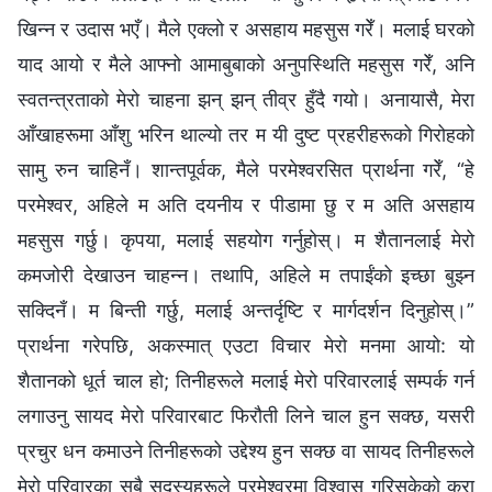
खिन्‍न र उदास भएँ। मैले एक्लो र असहाय महसुस गरेँ। मलाई घरको
याद आयो र मैले आफ्नो आमाबुबाको अनुपस्थिति महसुस गरेँ, अनि
स्वतन्त्रताको मेरो चाहना झन् झन् तीव्र हुँदै गयो। अनायासै, मेरा
आँखाहरूमा आँशु भरिन थाल्यो तर म यी दुष्ट प्रहरीहरूको गिरोहको
सामु रुन चाहिनँ। शान्तपूर्वक, मैले परमेश्‍वरसित प्रार्थना गरेँ, “हे
परमेश्‍वर, अहिले म अति दयनीय र पीडामा छु र म अति असहाय
महसुस गर्छु। कृपया, मलाई सहयोग गर्नुहोस्। म शैतानलाई मेरो
कमजोरी देखाउन चाहन्‍न। तथापि, अहिले म तपाईंको इच्छा बुझ्न
सक्दिनँ। म बिन्ती गर्छु, मलाई अन्तर्दृष्टि र मार्गदर्शन दिनुहोस्।”
प्रार्थना गरेपछि, अकस्मात् एउटा विचार मेरो मनमा आयो: यो
शैतानको धूर्त चाल हो; तिनीहरूले मलाई मेरो परिवारलाई सम्पर्क गर्न
लगाउनु सायद मेरो परिवारबाट फिरौती लिने चाल हुन सक्छ, यसरी
प्रचुर धन कमाउने तिनीहरूको उद्देश्य हुन सक्छ वा सायद तिनीहरूले
मेरो परिवारका सबै सदस्यहरूले परमेश्‍वरमा विश्‍वास गरिसकेको कुरा