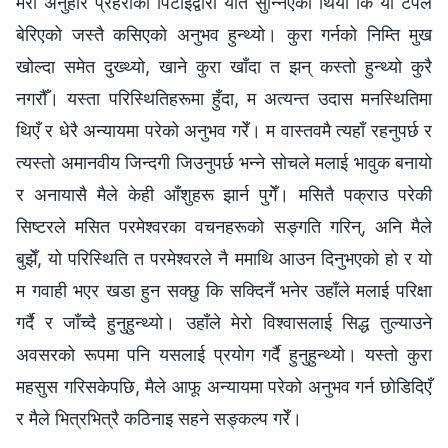
मेरो अनुहार प्रहरीको पिटाइद्वारा यति सुन्‍निएको थियो कि यो टेपले
बेरिएको जस्तै कसिएको अनुभव हुन्थ्यो। कुरा गर्नको निम्ति मुख
खोल्दा समेत दुख्थ्यो, खाने कुरा खाँदा त झन् कस्तो हुन्थ्यो कुरै
नगरौँ। यस्ता परिस्थितिहरूमा हुँदा, म अत्यन्त उदास मनस्थितिमा
थिएँ र धेरै अन्यायमा परेको अनुभव गरेँ। म वास्तवमै त्यहाँ रहनुपर्छ र
त्यस्तो अमानवीय जिन्दगी जिउनुपर्छ भन्‍ने सोचले मलाई भावुक बनायो
र अनायासै मैले केही आँशुहरू झार्न पुगेँ। मसितै पक्राउ परेकी
सिष्टरले मसित परमेश्‍वरका वचनहरूको सङ्गति गरिन्, अनि मैले
बुझेँ, यो परिस्थिति त परमेश्‍वरले नै ममाथि आउन दिनुभएको हो र यो
म गवाही भएर खडा हुन सक्छु कि सक्दिनँ भनेर उहाँले मलाई परिक्षा
गर्दै र जाँच्दै हुनुहुन्थ्यो। उहाँले मेरो विश्‍वासलाई सिद्ध तुल्याउने
अवसरको रूपमा पनि यसलाई प्रयोग गर्दै हुनुहुन्थ्यो। यस्तो कुरा
महसुस गरिसकेपछि, मैले आफू अन्यायमा परेको अनुभव गर्न छोडिदिएँ
र मैले भित्रभित्रै कठिनाइ सहने सङ्कल्प गरेँ।