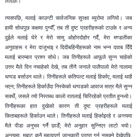
लाँदैछौँ।”
त्यसपछि, मलाई काउन्टी सार्वजनिक सुरक्षा ब्युरोमा लगियो। जब
हामी सोधपुछ कक्षमा पुग्यौँ, तब ती दुष्ट प्रहरीहरूको टाउके र अन्य
दुईले मलाई घेरे र मेरो सामु ओहोरदोहोर गर्दै, मेरा मण्डलीका
अगुवाहरू र मेरा दाजुभाइ र दिदीबहिनीहरूको नाम भन्‍न दवाब दिँदै
मलाई बारम्बार प्रश्‍न सोधे। जब तिनीहरूले आफूले सुन्‍न चाहेको
उत्तर मैले दिन नचाहेको देखे, तब तीनै जनाले पालैपालो मेरो गालामा
थप्पड बर्साउन थाले। तिनीहरूले कतिपल्ट मलाई हिर्काए, मलाई थाहै
भएन; तिनीहरूले हिर्काउँदा निस्केको थप्पडको आवाज मात्र मैले सुन्‍न
सक्‍थेँ, जसले त्यो निस्तब्ध कालो रातलाई चिरिरहेको प्रतीत हुन्थ्यो।
तिनीहरूका हात दुखेको कारण ती दुष्ट प्रहरीहरूले मलाई
किताबहरूले हिर्काउन थाले। तिनीहरूले मलाई हिर्काइरहे र अन्त्यमा
मैले पीडा अनुभव गर्नै छाडेँ; मेरो अनुहार सुन्‍निएर लाटो भयो।
अन्त्यमा, मबाट कुनै महत्वपूर्ण जानकारी प्राप्त गर्न नसक्‍ने देखेपछि,