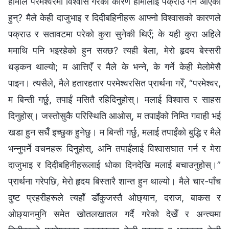
हामीले परमेश्‍वरमा विश्‍वास गरेको कारण हामीलाई पक्राउ गर्न आएका
हुन्? मैले केही दाजुभाइ र दिदीबहिनीहरू आफ्नो विश्‍वासको कारणले
पक्राउ र सतावटमा परेको कुरा सुनेकी थिएँ; के यही कुरा अहिले
ममाथि पनि भइरहेको हुन सक्छ? त्यही बेला, मेरो हृदय बेस्सरी
धड्कन थाल्यो; म आत्तिएँ र मैले के भन्‍ने, के गर्ने केही मेलोमेसै
पाइन। त्यसैले, मैले हतारहतार परमेश्‍वरसित प्रार्थना गरेँ, “परमेश्‍वर,
म बिन्ती गर्छु, तपाईं मसितै रहिदिनुहोस्। मलाई विश्‍वास र साहस
दिनुहोस्। जस्तोसुकै परिस्थिति आओस्, म तपाईंको निम्ति गवाही भई
खडा हुन सधैँ इच्छुक हुनेछु। म बिन्ती गर्छु, मलाई तपाईंको बुद्धि र मैले
भन्‍नुपर्ने वचनहरू दिनुहोस्, अनि तपाईंलाई विश्‍वासघात गर्न र मेरा
दाजुभाइ र दिदीबहिनीहरूलाई धोका दिनदेखि मलाई बचाउनुहोस्।”
प्रार्थना गरेपछि, मेरो हृदय बिस्तारै शान्त हुन थाल्यो। मैले चार-पाँच
दुष्ट प्रहरीहरूले त्यहाँ डाँकुजस्तै ओछ्यान, दराज, बाकस र
ओछ्यानमुनि समेत खोतलखातल गर्दै गरेको देखेँ र अन्त्यमा