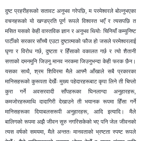
दुष्ट प्रहरीहरूको सतावट अनुभव गरेपछि, म परमेश्‍वरले बोल्नुभएका
वचनहरूको यो खण्डप्रति पूर्ण रूपले विश्‍वस्त भएँ र त्यसपछि त
मसित यसको केही वास्तविक ज्ञान र अनुभव थियोः चिनियाँ कम्युनिष्ट
पार्टीको सरकार साँच्‍चै एउटा दुष्टात्माको फौज हो जसले परमेश्‍वरलाई
घृणा र विरोध गर्छ, दुष्टता र हिँसाको वकालत गर्छ र त्यो शैतानी
सत्ताको दमनमुनि जिउनु मानव नरकमा जिउनुभन्दा केही फरक छैन।
यसका साथै, श्रम शिविरमा मैले आफ्नै आँखाले सबै प्रकारका
मानिसहरूको कुरूपता देखेँः मुख्य पहेदारहरूबाट कृपा लिने ती चिप्लो
कुरा गर्ने अवसरवादी साँपहरूका घिनलाग्दा अनुहारहरू,
कमजोरहरूमाथि दादागिरी देखाउने ती भयानक रूपमा हिँसा गर्ने
मानिसहरूका दियाबलसरूपी अनुहारहरू, आदि इत्यादि। मैले
बालिगको रूपमा अझै जीवन सुरु नगरिसकेको भए पनि जेल जीवनको
त्यस वर्षको समयमा, मैले अन्ततः मानवताको भ्रष्टता स्पष्ट रूपले