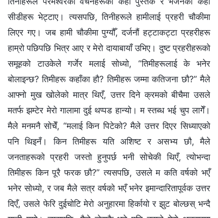
तिनीहरूले परमेश्‍वरका वचनहरूका केही पुस्तक र भजनका केही
सीडीहरू भेट्टाए। त्यसपछि, तिनीहरूले हामीलाई प्रहरी चौकीमा
लिएर गए। जब हामी चौकीमा पुग्यौँ, दर्जनौं हट्टाकट्टा प्रहरीहरू
हाम्रो पछिपछि भित्र आए र मेरो दायाबायाँ उभिए। दुष्ट प्रहरीहरूको
समूहको टाउकेले गर्जेर मलाई सोध्यो, “तिमीहरूलाई के भनेर
बोलाइन्छ? तिमीहरू कहाँका हौ? तिमीहरू जम्मा कतिजना छौ?” मैले
आफ्नो मुख खोलेको मात्र थिएँ, उत्तर दिने क्रमको बीचैमा उसले
मतर्फ झम्टेर मेरो गालामा दुई थप्पड हान्यो। म स्तब्ध भई चुप लागेँ।
मैले मनमनै सोचेँ, “मलाई किन पिटेको? मैले उत्तर दिएर सिध्याएको
पनि थिइनँ। किन तिमीहरू यति अशिष्ट र असभ्य छौ, मैले
जनताहरूको प्रहरी जस्तो हुनुपर्छ भनी सोचेकी थिएँ, त्योभन्दा
तिमीहरू किन पूरै फरक छौ?” त्यसपछि, उसले म कति वर्षको भएँ
भनेर सोध्यो, र जब मैले सत्र वर्षको भएँ भनेर इमान्दारितापूर्वक उत्तर
दिएँ, उसले फेरि दुईचोटि मेरो अनुहारमा हिर्कायो र झुट बोल्छस् भन्दै