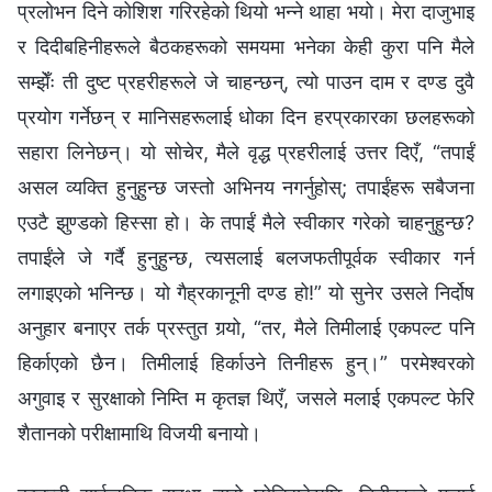
प्रलोभन दिने कोशिश गरिरहेको थियो भन्‍ने थाहा भयो। मेरा दाजुभाइ
र दिदीबहिनीहरूले बैठकहरूको समयमा भनेका केही कुरा पनि मैले
सम्झेँः ती दुष्ट प्रहरीहरूले जे चाहन्छन्, त्यो पाउन दाम र दण्ड दुवै
प्रयोग गर्नेछन् र मानिसहरूलाई धोका दिन हरप्रकारका छलहरूको
सहारा लिनेछन्। यो सोचेर, मैले वृद्ध प्रहरीलाई उत्तर दिएँ, “तपाईं
असल व्यक्ति हुनुहुन्छ जस्तो अभिनय नगर्नुहोस्; तपाईंहरू सबैजना
एउटै झुण्डको हिस्सा हो। के तपाईं मैले स्वीकार गरेको चाहनुहुन्छ?
तपाईंले जे गर्दै हुनुहुन्छ, त्यसलाई बलजफतीपूर्वक स्वीकार गर्न
लगाइएको भनिन्छ। यो गैह्रकानूनी दण्ड हो!” यो सुनेर उसले निर्दोष
अनुहार बनाएर तर्क प्रस्तुत गर्‍यो, “तर, मैले तिमीलाई एकपल्ट पनि
हिर्काएको छैन। तिमीलाई हिर्काउने तिनीहरू हुन्।” परमेश्‍वरको
अगुवाइ र सुरक्षाको निम्ति म कृतज्ञ थिएँ, जसले मलाई एकपल्ट फेरि
शैतानको परीक्षामाथि विजयी बनायो।