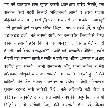
भेट गर्ने कोठाबाट होस गुमेको जस्तो अवस्थामा बाहिर निस्केँ, मेरा
पाउहरू केही गह्रौं सिसाले भरिएजस्तो लाग्यो र हरेक पाइला
पहिलेको पाइलाभन्दा भारी हुँदै गयो। म कसरी आफ्नो कोठामा आइपुगेँ
भन्‍ने कुराको कुनै सम्झना मसित थिएन। जब म त्यहाँ पुगेँ, म भुईंमा
डङ्ग्रङ्ङ ढलेँ। मैले मनमनै सोचेँ, “यो अमानवीय जिन्दगीको विगत
एकाध महिनाको हरेक दिन नै एक वर्षजस्तो लागेको छ मैले कसरी
तीनतीन वर्ष बिताउन सकूँला?” म जति बढी यसबारेमा घोत्लिएँ, त्यति
नै बढी मेरो सन्ताप बढ्यो र त्यति नै बढी मेरो भविष्य अस्पष्ट र अथाह
प्रतीत हुन थाल्यो। लामो समयसम्म आँशु थाम्‍न सकिन र मेरो
आँखाबाट आँशुको धारा बग्‍न थाल्यो। म नाबालिग भएको हुनाले मैले
कहिल्यै पनि जेल सजाय पाउनेछैन वा बढीमा म केही महिनासम्म
थुनामा रहनेछु भनी सोचेकी थिएँ। मैले अलिकति बढी पीडा र
कठिनाइ सहनुपर्नेछ र अलिकति लामो समय बिताउनुपर्नेछ, अनि यो
सिद्धिनेछ भनी सोचेकी थिएँ; मैले वास्तवमै तीन वर्ष जेलमा