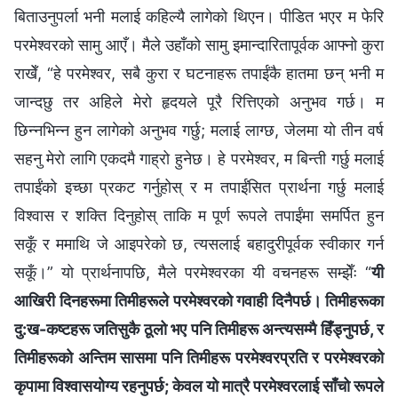
बिताउनुपर्ला भनी मलाई कहिल्यै लागेको थिएन। पीडित भएर म फेरि
परमेश्‍वरको सामु आएँ। मैले उहाँको सामु इमान्दारितापूर्वक आफ्नो कुरा
राखेँ, “हे परमेश्‍वर, सबै कुरा र घटनाहरू तपाईंकै हातमा छन् भनी म
जान्दछु तर अहिले मेरो हृदयले पूरै रित्तिएको अनुभव गर्छ। म
छिन्‍नभिन्‍न हुन लागेको अनुभव गर्छु; मलाई लाग्छ, जेलमा यो तीन वर्ष
सहनु मेरो लागि एकदमै गाह्रो हुनेछ। हे परमेश्‍वर, म बिन्ती गर्छु मलाई
तपाईंको इच्छा प्रकट गर्नुहोस् र म तपाईंसित प्रार्थना गर्छु मलाई
विश्‍वास र शक्ति दिनुहोस् ताकि म पूर्ण रूपले तपाईंमा समर्पित हुन
सकूँ र ममाथि जे आइपरेको छ, त्यसलाई बहादुरीपूर्वक स्वीकार गर्न
सकूँ।” यो प्रार्थनापछि, मैले परमेश्‍वरका यी वचनहरू सम्झेँः “
यी
आखिरी दिनहरूमा तिमीहरूले परमेश्‍वरको गवाही दिनैपर्छ। तिमीहरूका
दु:ख-कष्टहरू जतिसुकै ठूलो भए पनि तिमीहरू अन्त्यसम्मै हिँड्नुपर्छ, र
तिमीहरूको अन्तिम सासमा पनि तिमीहरू परमेश्‍वरप्रति र परमेश्‍वरको
कृपामा विश्‍वासयोग्य रहनुपर्छ; केवल यो मात्रै परमेश्‍वरलाई साँचो रूपले