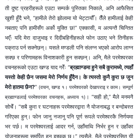
ती दुष्ट प्रहरीहरूले एउटा सम्पर्क पुस्तिका निकाले, अनि आफैसित
खुशी हुँदै भने, “हामीले तेरो झोलामा यो भेट्टायौँ। तैँले हामीलाई केही
नबताए पनि हामीसँग अर्को युक्ति छ!” एक्‍कासी, म अत्यन्तै चिन्तित
भएँः यदि मेरा दाजुभाइ र दिदीबहिनीहरूले फोन उठाए भने तिनीहरू
पक्राउ पर्न सक्‍नेछन्। यसले मण्डली पनि संलग्‍न भएको आरोप लाग्‍न
सक्छ र परिणामहरू विनाशकारी हुन सक्छन्। अनि, मैले परमेश्‍वरका
वचनहरूको एउटा खण्ड याद गरेँः “
ब्रह्माण्डमा हुने सबै कुरामध्ये, त्यहाँ
यस्तो केही छैन जसमा मेरो निर्णय हुँदैन। के त्यस्तो कुनै कुरा छ जुन
मेरो हातमा छैन?
”
(वचन, खण्ड १। परमेश्‍वरको देखापराइ र काम। सम्पूर्ण
। “सही हो,” मैले मनमनै
ब्रह्माण्डलाई परमेश्‍वरका वचनहरू, अध्याय १)
सोचेँ। “सबै कुरा र घटनाहरू परमेश्‍वरद्वारा नै योजनाबद्ध र बन्दोबस्त
गरिएका हुन्। फोन जानु नजानु पनि पूर्ण रूपले परमेश्‍वरकै निर्णयमा
भर पर्छ। म परमेश्‍वरलाई आदर गर्न, उहाँमाथि निर्भर हुन र उहाँका
योजनाहरूमा समर्पित हुन इच्छुक छु।” त्यसैले, मैले परमेश्‍वरसित यी