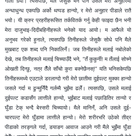
गाली गर्‍यो। त्यसपछि, मैले जेसुकै भने पनि उसले मेरो अनुहारमा
अन्धाधुन्ध एकपछि अर्को थप्पड हान्यो, र मेरो अनुहार पीडाले रातै
भयो। यी क्रुर प्रहरीहरूसित तर्कवितर्क गर्नु केही फाइदा छैन भनी
मेरा दाजुभाइ-दिदीबहिनीहरूले भनेको याद आयो। म आफैले यो
अनुभव गरेको हुनाले, त्यसपछि तिनीहरूले जेसुकै सोधे पनि मैले
मुखबाट एक शब्द पनि निकालिनँ। जब तिनीहरूले मलाई नबोलेको
देखे, तब तिनीहरूले मलाई चिच्याउँदै भने, “तँ कुकुर्नी! म तँलाई सोच्ने
ओखती दिन्छु, नत्र तैँले साँचो कुरा बक्‍नेछैनस्!” यति भनिसकेपछि
तिनीहरूमध्ये एउटाले डरलाग्दो गरी मेरो छातीमा दुईपल्ट मुक्‍का हान्यो
जसले गर्दा म ढुन्मुनिँदै गर्लम्मै भुईंमा ढलेँ। त्यसपछि, उसले मलाई
दुईपल्ट कडासँग लात्तीले हान्यो, भुईंबाट मलाई पछाडितिर तान्यो र
घुँडा टेक् भन्दै बेस्सरी चिच्यायो। मैले मानिनँ, अनि उसले दुई-
चारपल्ट मेरो घुँडामा लात्तीले हान्यो। मेरो शरीरभरि उठेको तीव्र
पीडाको तरङ्गले गर्दा, डयाङग आवाज आउने गरी मैले भुइँमा घुँडा