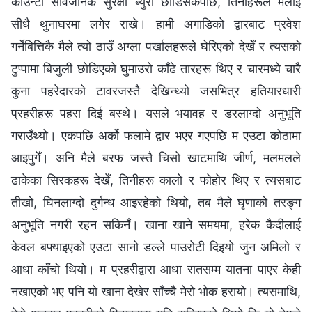
काउन्टी सार्वजनिक सुरक्षा ब्युरो छोडिसकेपछि, तिनीहरूले मलाई
सीधै थुनाघरमा लगेर राखे। हामी अगाडिको द्वारबाट प्रवेश
गर्नेबित्तिकै मैले त्यो ठाउँ अग्ला पर्खालहरूले घेरिएको देखेँ र त्यसको
टुप्पामा बिजुली छोडिएको घुमाउरो काँढे तारहरू थिए र चारमध्ये चारै
कुना पहरेदारको टावरजस्तै देखिन्थ्यो जसभित्र हतियारधारी
प्रहरीहरू पहरा दिई बस्थे। यसले भयावह र डरलाग्दो अनुभूति
गराउँथ्यो। एकपछि अर्को फलामे द्वार भएर गएपछि म एउटा कोठामा
आइपुगेँ। अनि मैले बरफ जस्तै चिसो खाटमाथि जीर्ण, मलमलले
ढाकेका सिरकहरू देखेँ, तिनीहरू कालो र फोहोर थिए र त्यसबाट
तीखो, घिनलाग्दो दुर्गन्ध आइरहेको थियो, तब मैले घृणाको तरङ्ग
अनुभूति नगरी रहन सकिनँ। खाना खाने समयमा, हरेक कैदीलाई
केवल बफ्याइएको एउटा सानो डल्ले पाउरोटी दिइयो जुन अमिलो र
आधा काँचो थियो। म प्रहरीद्वारा आधा रातसम्म यातना पाएर केही
नखाएको भए पनि यो खाना देखेर साँच्‍चै मेरो भोक हरायो। त्यसमाथि,