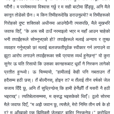
गर्दैनौ। म परमेश्‍वरमा विश्‍वास गर्छु र म सही बाटोमा हिँड्छु, अनि मैले
कानून तोडेको छैन। म किन तिमीहरूदेखि डराउनुपर्‍यो? म तिमीहरूको
गिरोहको दुष्ट शक्तिको अधीनमा आउनेछैनँ! त्यसपछि, मैले मुखभरि
जवाफ दिएँ, “के अरू सबै ठाउँ नरमाइलो भएर म यहाँ आउन चाहेको
भनी तपाईंहरूले सोच्नुभएको हो? तपाईंहरूले मलाई अन्याय र तुच्छ
व्यवहार गर्नुभएको छ! मलाई बलजफतीपूर्वक स्वीकार गर्न लगाउने वा
झुटा आरोप लगाउने तपाईंहरूका सबै प्रयास व्यर्थ हुनेछन्!” यो कुरा
सुनेर ऊ यति रिसायो कि उसका कानहरूबाट धूवाँ नै निस्कन लागेको
प्रतीत हुन्थ्यो। ऊ चिच्यायो, “हामीलाई केही पनि नबताउन तँ
हदैसम्म हठी छस्। तँ बोल्दैनस्, होइन त? म तँलाई तीन वर्षको जेल
सजाय दिँदै छु, अनि तँ सुध्रिन्छेस् कि हामी हेर्नेछौँ! तँ यसरी नै हठी
भइराख्”। त्यतिबेलासम्ममा, म क्रुद्ध भइसकेको थिएँ। ठूलो सोरमा
मैले जवाफ दिएँ, “म अझै जवान छु, त्यसैले, मेरो निम्ति तीन वर्ष के हो
र? म आँखाको एक झिमिकमै जेलबाट बाहिर निस्कनेछु।” क्रोधित