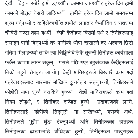
देखेँ। बिहान सबेरै हामी उठ्थ्यौँ र काममा जान्थ्यौँ र हरेक दिन हामी
कामको बोझले बेसरी लादिन्थ्यौँ। हामीले हरेक दिन लामो समयसम्म
श्रम गर्नुपर्थ्यो र कहिलेकाहीँ त हामीले लगातार कैयौँ दिन र रातसम्म
चौबिसै घण्टा काम गर्थ्यौं। केही कैदीहरू बिरामी पर्थे र तिनीहरूलाई
सलाइन पानी दिनुपर्थ्यो तर पानीको थोपा खसाल्ने दर अत्यन्त छिटो
गतिमा मिलाइन्थ्यो ताकि त्यो सिद्धिनेबित्तिकै तुरुन्तै तिनीहरू कार्यशाला
फर्केर काममा लाग्‍न सकून्। यसले पछि गएर बहुसंख्यक कैदीहरूलाई
निको नहुने रोगहरू लाग्यो। केही मानिसहरूले बिस्तारै काम गर्दा
पहरेदारहरूबाट बारम्बार मौखिक दुव्यर्वहार सहनुपर्थ्यो, तिनीहरूको
फोहोरी भाषा सुन्‍नै नसकिने हुन्थ्यो। केही मानिसहरूले काम गर्दा
नियम तोड्थे, र तिनीहरू दण्डित हुन्थे। उदाहरणको लागि,
तिनीहरूलाई “डोरीको ठिङ्गुरी” मा राखिन्थ्यो, यसको अर्थ,
तिनीहरूले भुइँमा घुँडा टेक्‍नुपर्थ्यो अनि तिनीहरूका हातहरू
तिनीहरूका ढाडपछाडि बाँधिएका हुन्थे, तिनीहरूका पाखुराहरू