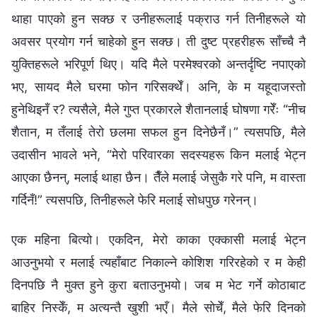
थाहा पाएको हुन सक्छ र उनीहरूलाई पक्राउ गर्न तिनीहरूले यो
अवसर प्रयोग गर्न चाहेको हुन सक्छ। ती दुष्ट प्रहरीहरू साँच्‍चै नै
युक्तिहरूले भरिपूर्ण थिए। यदि मैले परमेश्‍वरको अन्तर्दृष्टि नपाएको
भए, सायद मैले घरमा फोन गरिसक्थेँ। अनि, के म यहूदाजस्तो
हुनेथिइनँ र? त्यसैले, मैले गुप्त प्रकारले शैतानलाई घोषणा गरेँः “नीच
शैतान, म तँलाई तेरो छलमा सफल हुन दिनेछैनँ।” त्यसपछि, मैले
उदासीन भावले भने, “मेरो परिवारका सदस्यहरू किन मलाई भेट्न
आएका छैनन्, मलाई थाहा छैन। तैँले मलाई जेसुकै गरे पनि, म वास्ता
गर्दिनँ!” त्यसपछि, तिनीहरूले फेरि मलाई सोधपुछ गरेनन्।
एक महिना बित्यो। एकदिन, मेरो काका एक्‍कासी मलाई भेट्न
आउनुभयो र मलाई त्यहाँबाट निकाल्ने कोशिश गरिरहेको र म केही
दिनपछि नै मुक्त हुने कुरा बताउनुभयो। जब म भेट गर्ने कोठाबाट
बाहिर निस्केँ, म अत्यन्तै खुशी भएँ। मैले सोचेँ, मैले फेरि दिनको