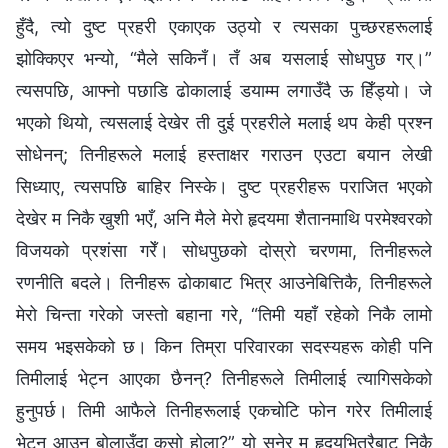
हुँदै, त्यो दुष्ट प्रहरी एकाएक उठ्यो र त्यसका पुच्छरहरूलाई
झोक्‍किएर भन्यो, “मैले सकिनँ। तँ अब यसलाई सोधपुछ गर्।”
त्यसपछि, आफ्नो पछाडि ढोकालाई डयाम्म लगाउँदै ऊ हिँड्यो। जे
भएको थियो, त्यसलाई देखेर ती दुई प्रहरीले मलाई थप केही प्रश्‍न
सोधेनन्; तिनीहरूले मलाई हस्ताक्षर गराउन एउटा बयान लेखी
सिध्याए, त्यसपछि बाहिर निस्के। दुष्ट प्रहरीहरू पराजित भएको
देखेर म निकै खुशी भएँ, अनि मैले मेरो हृदयमा शैतानमाथि परमेश्‍वरको
विजयको प्रशंसा गरेँ। सोधपुछको दोस्रो चरणमा, तिनीहरूले
रणनीति बदले। तिनीहरू ढोकाबाट भित्र आउनेबित्तिकै, तिनीहरूले
मेरो चिन्ता गरेको जस्तो बहाना गरे, “तिमी यहाँ रहेको निकै लामो
समय भइसकेको छ। किन तिम्रा परिवारका सदस्यहरू कोही पनि
तिमीलाई भेट्न आएका छैनन्? तिनीहरूले तिमीलाई त्यागिसकेको
हुनुपर्छ। तिमी आफैले तिनीहरूलाई एकचोटि फोन गरेर तिमीलाई
भेट्न आउन बोलाउँदा कसो होला?” यो सुनेर म हृदयभित्रैबाट निकै