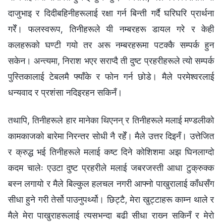
दाजुभाइ र दिदीबहिनीहरूलाई रक्षा गर्न बिन्ती गर्दै घरिघरि प्रार्थना
गरेँ। फलस्वरूप, तिनीहरूले यी नम्बरहरू डायल गरे र केही
कलहरूको घण्टी गयो तर अरू नम्बरहरूमा पटक्‍कै सम्पर्क हुन
सकेन। अन्त्यमा, निराश भएर सराप्दै ती दुष्ट प्रहरीहरूले त्यो सम्पर्क
पुस्तिकालाई टेबलमै फ्याँके र फोन गर्न छोडे। मैले परमेश्‍वरलाई
धन्यवाद र प्रशंसा नदिइरहन सकिनँ।
तथापि, तिनीहरूले हार मानेका थिएनन् र तिनीहरूले मलाई मण्डलीको
कामकाजको बारेमा निरन्तर सोधी नै रहेँ। मैले उत्तर दिइनँ। उत्तेजित
र क्रुद्ध भई तिनीहरूले मलाई कष्ट दिने कोशिशमा अझ घिनलाग्दो
कदम चालेः एउटा दुष्ट प्रहरीले मलाई जबरजस्ती आधा टुक्रुक्‍क
बस्‍न लगायो र मैले बिल्कुल हलचल नगरी आफ्नो पाखुरालाई काँधसँग
सीधा हुने गरी तेर्सो पाउनुपर्थ्यो। छिट्टै, मेरा खुट्टाहरू काम्‍न थाले र
मैले मेरा पाखुराहरूलाई त्यसभन्दा बढी सीधा राख्‍न सकिनँ र मेरो