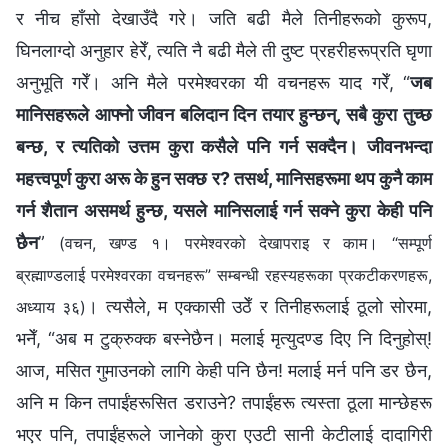
र नीच हाँसो देखाउँदै गरे। जति बढी मैले तिनीहरूको कुरूप,
घिनलाग्दो अनुहार हेरेँ, त्यति नै बढी मैले ती दुष्ट प्रहरीहरूप्रति घृणा
अनुभूति गरेँ। अनि मैले परमेश्‍वरका यी वचनहरू याद गरेँ, “
जब
मानिसहरूले आफ्‍नो जीवन बलिदान दिन तयार हुन्छन्, सबै कुरा तुच्छ
बन्छ, र त्यतिको उत्तम कुरा कसैले पनि गर्न सक्दैन। जीवनभन्दा
महत्त्वपूर्ण कुरा अरू के हुन सक्छ र? तसर्थ, मानिसहरूमा थप कुनै काम
गर्न शैतान असमर्थ हुन्छ, यसले मानिसलाई गर्न सक्ने कुरा केही पनि
छैन
”
(वचन, खण्ड १। परमेश्‍वरको देखापराइ र काम। “सम्पूर्ण
ब्रह्माण्डलाई परमेश्‍वरका वचनहरू” सम्बन्धी रहस्यहरूका प्रकटीकरणहरू,
। त्यसैले, म एक्‍कासी उठेँ र तिनीहरूलाई ठूलो सोरमा,
अध्याय ३६)
भनेँ, “अब म टुक्रुक्‍क बस्‍नेछैन। मलाई मृत्युदण्ड दिए नि दिनुहोस्!
आज, मसित गुमाउनको लागि केही पनि छैन! मलाई मर्न पनि डर छैन,
अनि म किन तपाईंहरूसित डराउने? तपाईंहरू त्यस्ता ठूला मान्छेहरू
भएर पनि, तपाईंहरूले जानेको कुरा एउटी सानी केटीलाई दादागिरी