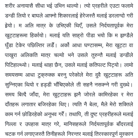
शरीर अनायासै सीधा भई उभिन थाल्यो। त्यो प्रहरीले एउटा फलामे
डन्डी लियो र बाघले आफ्नो शिकारलाई हेरेजस्तै मलाई डरलाग्दो गरी
हेर्‍यो। म अलि मात्र के उभिएकी थिएँ, उसले निर्दयतापूर्वक मेरा
खुट्टाहरूमा हिर्कायो। मलाई यति साह्रो पीडा भयो कि म झण्डैले
घुँडा टेकेर पछिल्तिर लडेँ। अर्को आधा घण्टासम्म, मेरा खुट्टा वा
पाखुरा अलिकति मात्र चल्यो भने उसले तुरुन्तै मलाई डन्डीले
पिटिहाल्थ्यो। मलाई थाहा छैन, उसले मलाई कतिपल्ट पिट्यो। लामो
समयसम्म आधा टुक्रुक्‍क बस्‍नु परेकोले मेरा दुवै खुट्टाहरू अति
सुन्‍निएका थियो र हड्डी भाँचिएकोले ती सहनै नसक्न्ने गरी दुख्थे।
समय बित्दै जाँदा, मेरा खुट्टाहरू झनै जोरले कामिरहेका र मेरा
दाँतहरू लगातार बजिरहेका थिए। त्यति नै बेला, मैले मेरो शक्तिले
काम गर्न छोडिरहेको अनुभव गरेँ। तथापि, ती दुष्ट प्रहरीहरूले मलाई
गिल्ला र उपहास मात्र गरे, मानिसहरूले निर्दयतापूर्वक बाँदरलाई
चटक गर्न लगाएजस्तै तिनीहरूले निरन्तर मलाई तिरस्कारपूर्ण मुस्कान