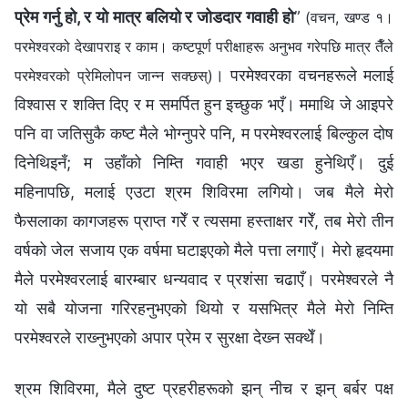
प्रेम गर्नु हो, र यो मात्र बलियो र जोडदार गवाही हो
”
(वचन, खण्ड १।
परमेश्‍वरको देखापराइ र काम। कष्टपूर्ण परीक्षाहरू अनुभव गरेपछि मात्र तैँले
। परमेश्‍वरका वचनहरूले मलाई
परमेश्‍वरको प्रेमिलोपन जान्न सक्छस्)
विश्‍वास र शक्ति दिए र म समर्पित हुन इच्छुक भएँ। ममाथि जे आइपरे
पनि वा जतिसुकै कष्ट मैले भोग्‍नुपरे पनि, म परमेश्‍वरलाई बिल्कुल दोष
दिनेथिइनँ; म उहाँको निम्ति गवाही भएर खडा हुनेथिएँ। दुई
महिनापछि, मलाई एउटा श्रम शिविरमा लगियो। जब मैले मेरो
फैसलाका कागजहरू प्राप्त गरेँ र त्यसमा हस्ताक्षर गरेँ, तब मेरो तीन
वर्षको जेल सजाय एक वर्षमा घटाइएको मैले पत्ता लगाएँ। मेरो हृदयमा
मैले परमेश्‍वरलाई बारम्बार धन्यवाद र प्रशंसा चढाएँ। परमेश्‍वरले नै
यो सबै योजना गरिरहनुभएको थियो र यसभित्र मैले मेरो निम्ति
परमेश्‍वरले राख्‍नुभएको अपार प्रेम र सुरक्षा देख्‍न सक्थेँ।
श्रम शिविरमा, मैले दुष्ट प्रहरीहरूको झन् नीच र झन् बर्बर पक्ष