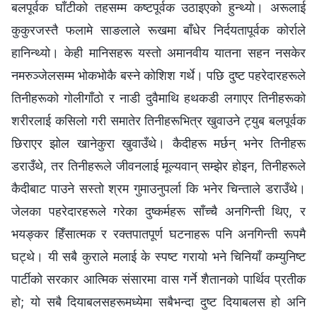
बलपूर्वक घाँटीको तहसम्म कष्टपूर्वक उठाइएको हुन्थ्यो। अरूलाई
कुकुरजस्तै फलामे साङलाले रूखमा बाँधेर निर्दयतापूर्वक कोर्राले
हानिन्थ्यो। केही मानिसहरू यस्तो अमानवीय यातना सहन नसकेर
नमरुञ्‍जेलसम्म भोकभोकै बस्‍ने कोशिश गर्थे। पछि दुष्ट पहरेदारहरूले
तिनीहरूको गोलीगाँठो र नाडी दुवैमाथि हथकडी लगाएर तिनीहरूको
शरीरलाई कसिलो गरी समातेर तिनीहरूभित्र खुवाउने ट्युब बलपूर्वक
छिराएर झोल खानेकुरा खुवाउँथे। कैदीहरू मर्छन् भनेर तिनीहरू
डराउँथे, तर तिनीहरूले जीवनलाई मूल्यवान् सम्झेर होइन, तिनीहरूले
कैदीबाट पाउने सस्तो श्रम गुमाउनुपर्ला कि भनेर चिन्ताले डराउँथे।
जेलका पहरेदारहरूले गरेका दुष्कर्महरू साँच्‍चै अनगिन्ती थिए, र
भयङ्कर हिँसात्मक र रक्तपातपूर्ण घटनाहरू पनि अनगिन्ती रूपमै
घट्थे। यी सबै कुराले मलाई के स्पष्ट गरायो भने चिनियाँ कम्युनिष्ट
पार्टीको सरकार आत्मिक संसारमा वास गर्ने शैतानको पार्थिव प्रतीक
हो; यो सबै दियाबलसहरूमध्येमा सबैभन्दा दुष्ट दियाबलस हो अनि