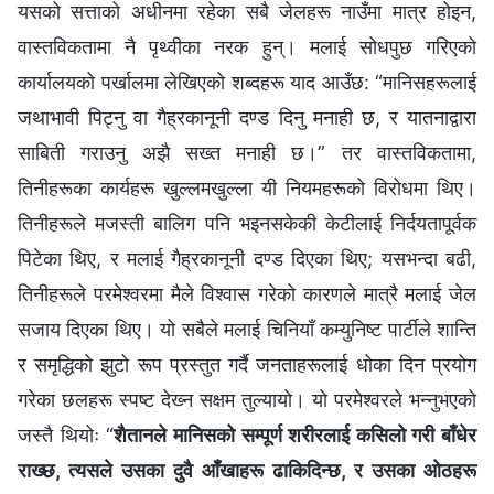
यसको सत्ताको अधीनमा रहेका सबै जेलहरू नाउँमा मात्र होइन,
वास्तविकतामा नै पृथ्वीका नरक हुन्। मलाई सोधपुछ गरिएको
कार्यालयको पर्खालमा लेखिएको शब्दहरू याद आउँछ: “मानिसहरूलाई
जथाभावी पिट्नु वा गैह्रकानूनी दण्ड दिनु मनाही छ, र यातनाद्वारा
साबिती गराउनु अझै सख्त मनाही छ।” तर वास्तविकतामा,
तिनीहरूका कार्यहरू खुल्लमखुल्ला यी नियमहरूको विरोधमा थिए।
तिनीहरूले मजस्ती बालिग पनि भइनसकेकी केटीलाई निर्दयतापूर्वक
पिटेका थिए, र मलाई गैह्रकानूनी दण्ड दिएका थिए; यसभन्दा बढी,
तिनीहरूले परमेश्‍वरमा मैले विश्‍वास गरेको कारणले मात्रै मलाई जेल
सजाय दिएका थिए। यो सबैले मलाई चिनियाँ कम्युनिष्ट पार्टीले शान्ति
र समृद्धिको झुटो रूप प्रस्तुत गर्दै जनताहरूलाई धोका दिन प्रयोग
गरेका छलहरू स्पष्ट देख्‍न सक्षम तुल्यायो। यो परमेश्‍वरले भन्‍नुभएको
जस्तै थियोः “
शैतानले मानिसको सम्पूर्ण शरीरलाई कसिलो गरी बाँधेर
राख्छ, त्यसले उसका दुवै आँखाहरू ढाकिदिन्छ, र उसका ओठहरू