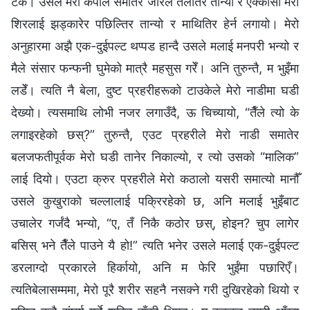
टेकेँ। उसले मेरो कपाल समातेर जोरले तलतिर तान्यो र एक्‍कासी मेरो
शिरलाई झड्कारेर पछिल्तिर तान्यो र माथितिर हेर्न लगायो। मेरो
अनुहारमा अझै एक-दुईपल्ट थप्पड हान्दै उसले मलाई मनपरी भन्यो र
मैले संसार फन्फनी घुमेको मात्रै महसुस गरेँ। अनि तुरुन्तै, म भुइँमा
लडेँ। त्यति नै बेला, दुष्ट प्रहरीहरूको टाउकेले मेरो नाडीमा घडी
देख्यो। त्यसमाथि लोभी नजर लगाउँदै, ऊ चिच्यायो, “तैँले त्यो के
लगाइरहेको छस्?” तुरुन्तै, एउट प्रहरीले मेरो नाडी समातेर
बलजफतीपूर्वक मेरो घडी तानेर निकाल्यो, र त्यो उसको “मालिक”
लाई दियो। एउटा क्रुर प्रहरीले मेरो कठालो यसरी समात्यो मानौँ
उसले कुखुराको चल्लालाई पक्रिरहेको छ, अनि मलाई भुइँबाट
उचालेर गर्जंदै भन्यो, “ए, तँ निकै कठोर छस्, होइन? चुप लागेर
बसिस् भने तैँले पाउने यै हो!” त्यति भनेर उसले मलाई एक-दुईपल्ट
डरलाग्दो प्रकारले हिर्कायो, अनि म फेरि भुईंमा पछारिएँ।
त्यतिबेलासम्ममा, मेरो पूरै शरीर सहनै नसक्‍ने गरी दुखिरहेको थियो र