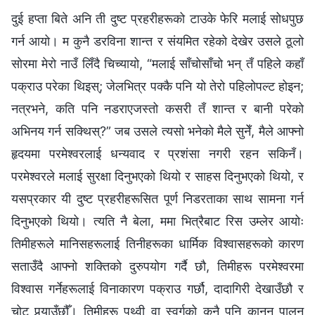
दुई हप्ता बिते अनि ती दुष्ट प्रहरीहरूको टाउके फेरि मलाई सोधपुछ
गर्न आयो। म कुनै डरविना शान्त र संयमित रहेको देखेर उसले ठूलो
सोरमा मेरो नाउँ लिँदै चिच्यायो, “मलाई साँचोसाँचो भन् तँ पहिले कहाँ
पक्राउ परेका थिइस्; जेलभित्र पक्‍कै पनि यो तेरो पहिलोपल्ट होइन;
नत्रभने, कति पनि नडराएजस्तो कसरी तँ शान्त र बानी परेको
अभिनय गर्न सक्थिस्?” जब उसले त्यसो भनेको मैले सुनेँ, मैले आफ्नो
हृदयमा परमेश्‍वरलाई धन्यवाद र प्रशंसा नगरी रहन सकिनँ।
परमेश्‍वरले मलाई सुरक्षा दिनुभएको थियो र साहस दिनुभएको थियो, र
यसप्रकार यी दुष्ट प्रहरीहरूसित पूर्ण निडरताका साथ सामना गर्न
दिनुभएको थियो। त्यति नै बेला, ममा भित्रैबाट रिस उम्लेर आयोः
तिमीहरूले मानिसहरूलाई तिनीहरूका धार्मिक विश्‍वासहरूको कारण
सताउँदै आफ्नो शक्तिको दुरुपयोग गर्दै छौ, तिमीहरू परमेश्‍वरमा
विश्‍वास गर्नेहरूलाई विनाकारण पक्राउ गर्छौ, दादागिरी देखाउँछौ र
चोट पुर्‍याउँछौँ। तिमीहरू पृथ्वी वा स्वर्गको कुनै पनि कानून पालन