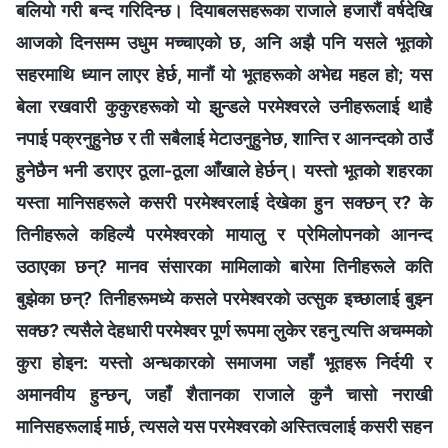
बलियो गरी बन्द गरिदिन्छ। दियाबलसहरूका राजाले हजारौं वर्षदेखि
आजको दिनसम्म उधुम मच्चाएको छ, अनि अझै पनि यसले भूतको
सहरमाथि ध्यान लाएर हेर्छ, मानौं यो भूतहरूको अभेद्य महल हो; यस
बेला रखवारी कुकुरहरूको यो झुन्डले परमेश्‍वरले उनीहरूलाई थाहै
नपाई पक्रनुहुनेछ र ती सबैलाई मेटाउनुहुनेछ, शान्ति र आनन्दको ठाउँ
हुनेछैन भनी डराएर ठूला-ठूला आँखाले हेर्छन्। यस्तो भूतको शहरका
यस्ता मानिसहरूले कसरी परमेश्‍वरलाई देखेका हुन सक्छन् र? के
तिनीहरूले कहिल्यै परमेश्‍वरको मायालु र प्रेमिलोपनको आनन्द
उठाएका छन्? मानव संसारका मामिलाको बारेमा तिनीहरूले कति
बुझेका छन्? तिनीहरूमध्ये कसले परमेश्‍वरको उत्सुक इच्छालाई बुझ्न
सक्छ? त्यसैले देहधारी परमेश्‍वर पूर्ण रूपमा लुकेर रहनु त्यत्ति अचम्मको
कुरा होइन: यस्तो अन्धकारको समाजमा जहाँ भूतहरू निर्दयी र
अमानवीय हुन्छन्, जहाँ शैतानका राजाले कुनै चासो नराखी
मानिसहरूलाई मार्छ, त्यसले यस परमेश्‍वरको अस्तित्वलाई कसरी सहन