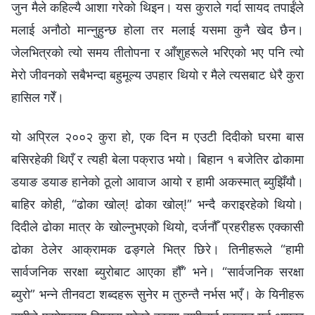
जुन मैले कहिल्यै आशा गरेको थिइन। यस कुराले गर्दा सायद तपाईंले
मलाई अनौठो मान्‍नुहुन्छ होला तर मलाई यसमा कुनै खेद छैन।
जेलभित्रको त्यो समय तीतोपना र आँशुहरूले भरिएको भए पनि त्यो
मेरो जीवनको सबैभन्दा बहुमूल्य उपहार थियो र मैले त्यसबाट धेरै कुरा
हासिल गरेँ।
यो अप्रिल २००२ कुरा हो, एक दिन म एउटी दिदीको घरमा बास
बसिरहेकी थिएँ र त्यही बेला पक्राउ भयो। बिहान १ बजेतिर ढोकामा
डयाङ डयाङ हानेको ठूलो आवाज आयो र हामी अकस्मात् ब्युझिँयौ।
बाहिर कोही, “ढोका खोल्! ढोका खोल्!” भन्दै कराइरहेको थियो।
दिदीले ढोका मात्र के खोल्नुभएको थियो, दर्जनौँ प्रहरीहरू एक्‍कासी
ढोका ठेलेर आक्रामक ढङ्गले भित्र छिरे। तिनीहरूले “हामी
सार्वजनिक सरक्षा ब्युरोबाट आएका हौँ” भने। “सार्वजनिक सरक्षा
ब्युरो” भन्‍ने तीनवटा शब्दहरू सुनेर म तुरुन्तै नर्भस भएँ। के यिनीहरू