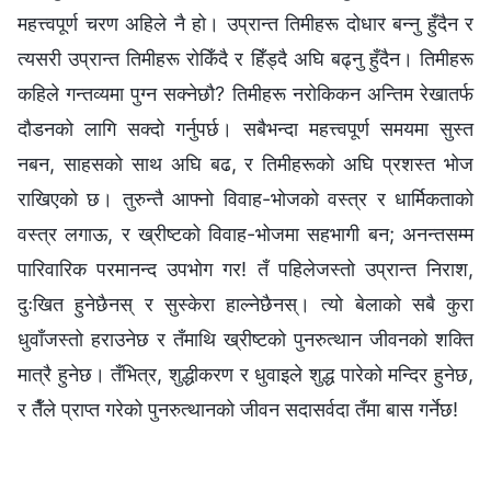
महत्त्वपूर्ण चरण अहिले नै हो। उप्रान्त तिमीहरू दोधार बन्‍नु हुँदैन र
त्यसरी उप्रान्त तिमीहरू रोकिँदै र हिँड्दै अघि बढ्नु हुँदैन। तिमीहरू
कहिले गन्तव्यमा पुग्‍न सक्‍नेछौ? तिमीहरू नरोकिकन अन्तिम रेखातर्फ
दौडनको लागि सक्दो गर्नुपर्छ। सबैभन्दा महत्त्वपूर्ण समयमा सुस्त
नबन, साहसको साथ अघि बढ, र तिमीहरूको अघि प्रशस्त भोज
राखिएको छ। तुरुन्तै आफ्‍नो विवाह-भोजको वस्‍त्र र धार्मिकताको
वस्‍त्र लगाऊ, र ख्रीष्‍टको विवाह-भोजमा सहभागी बन; अनन्तसम्‍म
पारिवारिक परमानन्द उपभोग गर! तँ पहिलेजस्तो उप्रान्त निराश,
दुःखित हुनेछैनस् र सुस्केरा हाल्‍नेछैनस्। त्यो बेलाको सबै कुरा
धुवाँजस्तो हराउनेछ र तँमाथि ख्रीष्‍टको पुनरुत्थान जीवनको शक्ति
मात्रै हुनेछ। तँभित्र, शुद्धीकरण र धुवाइले शुद्ध पारेको मन्दिर हुनेछ,
र तैँले प्राप्त गरेको पुनरुत्थानको जीवन सदासर्वदा तँमा बास गर्नेछ!