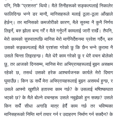
पनि, निकै “प्रशस्‍त” थियो। मैले तिनीहरूको सङ्कल्पलाई निकालेर
फालिदिन्छ भन्‍ने डर मान्दै, मानिसहरूले मलाई ठूला-ठूला आँखाले
हेर्छन्। तर मानिसको कमजोरीको कारण, मैले सुरुमा नै कुनै निर्णय
लिइनँ, बरु झोला बन्द गरेँ र मैले गर्नुपर्ने कामलाई जारी राखेँ। तैपनि,
मेरो कामको सुरुवातपछि मानिस मेरो मार्गनिर्देशनमा प्रवेश गर्दैन, बरु
उसको सङ्कल्पलाई मैले प्रशंसा गरेको छु कि छैन भन्‍ने कुरामा नै
उसले चिन्ता लिइरहन्छ। मैले धेरै काम गरेको छु र धेरै वचन बोलेको
छु, तर आजको दिनसम्‍म, मानिस मेरा अभिप्रायहरूलाई बुझ्‍न असक्षम
रहेको छ, तसर्थ उसको हरेक आश्‍चर्यजनक कार्यले मेरो दिमाग
घुमाउँछ। किन ऊ सधैँ मेरा अभिप्रायहरूलाई बुझ्‍न असमर्थ हुन्छ, र
उसले आफ्नो खुशीले हतारमा काम गर्छ? के उसलाई मष्तिष्कघात
भएको छ? के मैले बोल्‍ने वचनहरू उसले नबुझेको हुन सक्छ? उसले
किन सधैँ सीधा अगाडि मात्र हेर्दै काम गर्छ तर भविष्यका
मानिसहरूको निम्ति मार्ग तयार गर्न र उदाहरण निर्माण गर्न सक्दैन? के