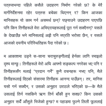
पत्रुसभन्दा पहिले कसैले उदाहरण निर्माण गरेको छ? के मेरै
मार्गनिर्देशनमा रहेर पत्रुस बचेका थिएनन् र? किन आजका
मानिसहरू यो काम गर्न असमर्थ छन्? पछ्याउने उदाहरण पाएपछि
पनि किन तिनीहरूले मेरा अभिप्रायहरूलाई पूरा गर्न सक्दैनन्? यसले
के देखाउँछ भने मानिसलाई अझै पनि मप्रति भरोसा छैन, र यसले
आजको दयनीय परिस्‍थितिहरू पैदा गरेको छ।
म आकाशमा उड्ने स-साना चराचुरुङ्गीलाई हेर्नका लागि रमाइलो
दृश्य मान्छु। तिनीहरूले मेरो अघि आफ्‍नो सङ्कल्प नगरेका भए पनि र
तिनीहरूसँग मलाई “प्रदान गर्ने” कुनै वचनहरू नभए पनि, मैले
तिनीहरूलाई दिएको संसारमा तिनीहरू आनन्द पाउँछन्। तर, मानिस
यसो गर्न सक्दैन, र उसको अनुहार उराठले भरिएको छ—के मैले
उसलाई तिर्न नसकिने ऋण तिर्न बाँकी हुन सक्छ? किन उसको
अनुहार सधैँ आँसुले भिजेको हुन्छ? म पहाडमा फुल्‍ने लिली फूललाई