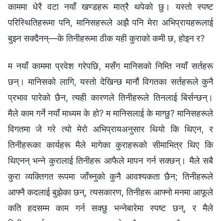
काममा धेरै वटा नयाँ खण्डहरू मात्रै थपेको छु। यस्तो स्पष्ट
परिस्‍थितिहरूमा पनि, मानिसहरूले अझै पनि मेरा अभिप्रायहरूलाई
बुझ्‍न सक्दैनन्—के तिनीहरूमा ठीक यही कुराको कमी छ, होइन र?
म नयाँ काममा प्रवेश गरेपछि, मसँग मानिसको निम्ति नयाँ सर्तहरू
छन्। मानिसको लागि, यस्तो देखिन्छ मानौं विगतका सर्तहरूले कुनै
प्रभाव पारेको छैन, त्यही कारणले तिनीहरूले तिनलाई बिर्सन्छन्।
मैले काम गर्ने नयाँ माध्यम के हो? म मानिसलाई के माग्छु? मानिसहरूले
विगतमा जे गरे त्यो मेरो अभिप्रायअनुसार थियो कि थिएन, र
तिनीहरूका कार्यहरू मैले मागेका कुराहरूको सीमाभित्र थिए कि
थिएनन् भन्‍ने कुरालाई तिनीहरू आफैले मापन गर्न सक्छन्। मैले सबै
कुरा व्यक्तिगत रूपमा जाँच्‍नुको कुनै आवश्यकता छैन; तिनीहरूले
आफ्‍नै कदलाई बुझेका छन्, त्यसकारण, तिनीहरू आफ्‍नो मनमा आफूले
कति हदसम्‍म काम गर्न सक्छु भन्‍नेबारेमा स्पष्ट छन्, र मैले