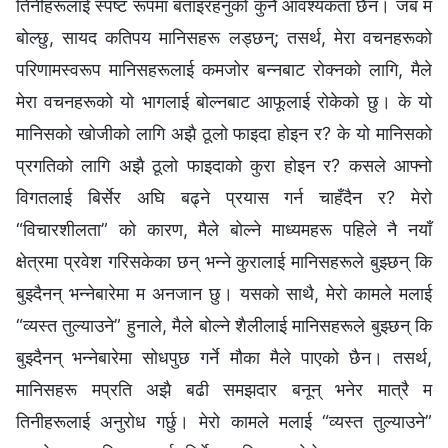
तिनीहरूलाई स्पष्ट रूपमा बताइरहनुको कुनै आवश्यकता छैन। जब म
बोल्छु, सायद कतिपय मानिसहरू लड्छन्; तसर्थ, मेरा वचनहरूको
परिणामस्वरूप मानिसहरूलाई कमजोर बन्‍नबाट रोक्‍नको लागि, मैले
मेरा वचनहरूको यो भागलाई बोल्नबाट आफूलाई रोकेको छु। के यो
मानिसको खोजीको लागि अझै ठूलो फाइदा होइन र? के यो मानिसको
प्रगतिको लागि अझै ठूलो फाइदाको कुरा होइन र? कसले आफ्नो
विगतलाई बिर्सेर अघि बढ्ने प्रयास गर्न चाहँदैन र? मेरो
“विचारशीलता” को कारण, मैले बोल्‍ने माध्यमहरू पहिले नै नयाँ
क्षेत्रमा प्रवेश गरिसकेका छन् भन्‍ने कुरालाई मानिसहरूले बुझ्छन् कि
बुझ्दैनन् भन्‍नेबारेमा म अनजान छु। यसको साथै, मेरो कामले मलाई
“व्यस्त तुल्याउने” हुनाले, मैले बोल्‍ने शैलीलाई मानिसहरूले बुझ्छन् कि
बुझ्दैनन् भन्‍नेबारेमा सोधपुछ गर्ने मौका मैले पाएको छैन। तसर्थ,
मानिसहरू मप्रति अझै बढी समझदार बनून् भनेर मात्रै म
तिनीहरूलाई अनुरोध गर्छु। मेरो कामले मलाई “व्यस्त तुल्याउने”