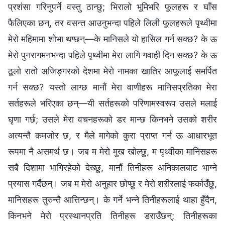
प्रशंसा गरिनुपर्ने वस्तु ठान्छु; भिरालो भूमिभरि फूलहरू र घाँस
फैलिएका छन्, तर वसन्त आउनुभन्दा पहिले लिली फूलहरूले पृथ्वीमा
मेरो महिमामा शोभा थप्छन्—के मानिसले यो हासिल गर्न सक्छ? के ऊ
मेरो पुनरागमनभन्दा पहिले पृथ्वीमा मेरा लागि गवाही दिन सक्छ? के ऊ
ठूलो रातो अजिङ्गरको देशमा मेरो नामका खातिर आफूलाई समर्पित
गर्न सक्छ? यस्तो लाग्छ मानौं मेरा वाणीहरू मानिसप्रतिका मेरा
सर्तहरूले भरिएका छन्—यी सर्तहरूको परिणामस्वरूप उसले मलाई
घृणा गर्छ; उसले मेरा वचनहरूको डर मान्छ किनभने उसको शरीर
अत्यन्तै कमजोर छ, र मैले मागेको कुरा प्राप्त गर्न ऊ आधारभूत
रूपमा नै असमर्थ छ। जब म मेरो मुख खोल्छु, म पृथ्वीका मानिसहरू
सबै दिशामा भागिरहेको देख्छु, मानौं तिनीहरू अनिकालबाट भाग्‍ने
प्रयास गर्दैछन्। जब म मेरो अनुहार छोप्छु र मेरो शरीरलाई फर्काउँछु,
मानिसहरू तुरुन्तै आत्तिन्छन्। के गर्ने भन्‍ने तिनीहरूलाई थाहा हुँदैन,
किनभने मेरो प्रस्थानप्रति तिनीहरू डराउँछन्; तिनीहरूका