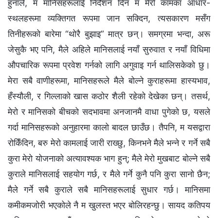
हुनाले, म मानिसहरूलाई निर्देशन दिन म मेरो कामका आधार-
स्थलहरूमा व्यक्तिगत रूपमा जान सक्दिन, त्यसकारण मसँग
तिनीहरूको बारेमा “थोरै बुझाइ” मात्र छन्। समग्रमा भन्दा, अरू
जेसुकै भए पनि, मैले अहिले मानिसलाई नयाँ सुरुवात र नयाँ विधिमा
औपचारिक रूपमा प्रवेश गर्नको लागि अगुवाइ गर्न थालिसकेको छु।
मेरा सबै वाणीहरूमा, मानिसहरूले मैले बोल्‍ने कुराहरूमा हास्यभाव,
हँस्यौली, र गिल्‍लाको खास कठोर शैली रहेको देखेका छन्। तसर्थ,
मेरो र मानिसको बीचको सदभावमा अनजानमै वाधा पुगेको छ, यसले
गर्दा मानिसहरूको अनुहारमा कालो बादल छाउँछ। तैपनि, म यसद्वारा
रोकिँदिन, बरु मेरो कामलाई जारी राख्छु, किनभने मैले भन्‍ने र गर्ने सबै
कुरा मेरो योजनाको अत्यावश्यक भाग हुन्; मैले मेरो मुखबाट बोल्‍ने सबै
कुराले मानिसलाई सहयोग गर्छ, र मैले गर्ने कुनै पनि कुरा सानो छैन;
मैले गर्ने सबै कुराले सबै मानिसहरूलाई सुधार गर्छ। मानिसमा
कमीकमजोरी भएकोले नै म खुलस्त भएर बोलिरहन्छु। सायद कतिपय