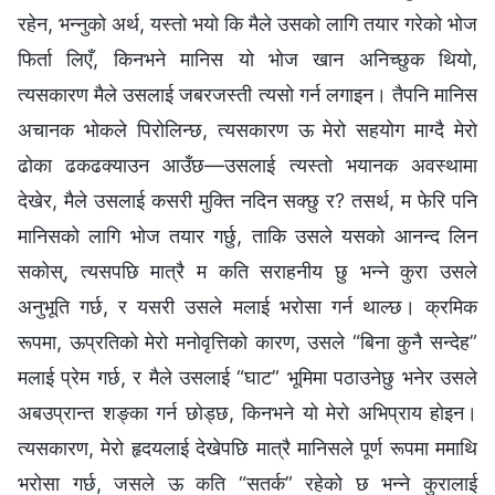
रहेन, भन्‍नुको अर्थ, यस्तो भयो कि मैले उसको लागि तयार गरेको भोज
फिर्ता लिएँ, किनभने मानिस यो भोज खान अनिच्‍छुक थियो,
त्यसकारण मैले उसलाई जबरजस्ती त्यसो गर्न लगाइन। तैपनि मानिस
अचानक भोकले पिरोलिन्छ, त्यसकारण ऊ मेरो सहयोग माग्दै मेरो
ढोका ढकढक्याउन आउँछ—उसलाई त्यस्तो भयानक अवस्थामा
देखेर, मैले उसलाई कसरी मुक्ति नदिन सक्छु र? तसर्थ, म फेरि पनि
मानिसको लागि भोज तयार गर्छु, ताकि उसले यसको आनन्द लिन
सकोस्, त्यसपछि मात्रै म कति सराहनीय छु भन्‍ने कुरा उसले
अनुभूति गर्छ, र यसरी उसले मलाई भरोसा गर्न थाल्छ। क्रमिक
रूपमा, ऊप्रतिको मेरो मनोवृत्तिको कारण, उसले “बिना कुनै सन्देह”
मलाई प्रेम गर्छ, र मैले उसलाई “घाट” भूमिमा पठाउनेछु भनेर उसले
अबउप्रान्त शङ्का गर्न छोड्छ, किनभने यो मेरो अभिप्राय होइन।
त्यसकारण, मेरो हृदयलाई देखेपछि मात्रै मानिसले पूर्ण रूपमा ममाथि
भरोसा गर्छ, जसले ऊ कति “सतर्क” रहेको छ भन्‍ने कुरालाई