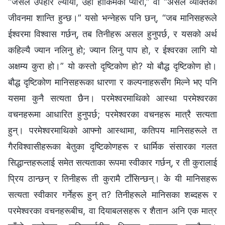
“जसले उपहार ल्यायो, उही हाकिमको प्यारो,” वा “असल व्यक्तिको
जीवनमा शान्ति हुन्छ।” यसो भन्‍नेहरू पनि छन्, “जब मानिसहरूले
ईश्‍वरमा विश्‍वास गर्छन्, तब तिनीहरू असल हुनुपर्छ, र यसको अर्थ
कहिल्यै ज्यान नलिनु हो; ज्यान लिनु पाप हो, र ईश्‍वरका लागि यो
अक्षम्य कुरा हो।” यो कस्तो दृष्टिकोण हो? यो बौद्ध दृष्टिकोण हो।
बौद्ध दृष्टिकोण मानिसहरूका धारणा र कल्पनाहरूसँग मिल्ने भए पनि
यसमा कुनै सत्यता छैन। परमेश्‍वरमाथिको आस्था परमेश्‍वरका
वचनहरूमा आधारित हुनुपर्छ; परमेश्‍वरका वचनहरू मात्रै सत्यता
हुन्। परमेश्‍वरमाथिको आफ्नो आस्थामा, कतिपय मानिसहरूले त
गैरविश्‍वासीहरूका बेतुका दृष्टिकोणहरू र धार्मिक संसारका गलत
सिद्धान्तहरूलाई समेत सत्यताका रूपमा स्वीकार गर्छन्, र ती कुरालाई
प्रिय ठान्छन् र तिनीहरू ती कुरामै टाँसिन्छन्। के यी मानिसहरू
सत्यता स्वीकार गर्नेहरू हुन् त? तिनीहरूले मानिसका शब्दहरू र
परमेश्‍वरका वचनहरूबीच, वा दियाबलसहरू र शैतान अनि एक मात्र