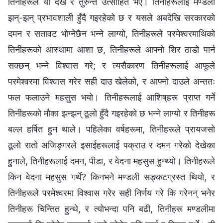
तिनीहरूले यो देखे र तुरुन्तै उत्साहित भए। तिनीहरूलाई मण्डली
झन्-झन् प्रभावशाली हुँदै गइरहेको छ र यसले अबदेखि सरकारको
दमन र सतावट भोग्‍नेछैन भन्‍ने लाग्यो, तिनीहरूले परमेश्‍वरमाथिको
तिनीहरूको आस्थामा आशा छ, तिनीहरूले आफ्नो शिर ठाडो पार्न
सक्छन् भन्‍ने विश्‍वास गरे; र त्यसैकारण तिनीहरूलाई आफूले
परमेश्‍वरमा विश्‍वास गरेर सही दाउ खेलेको, र आफ्नो दाउले अन्ततः
फल फलाउने महसुस भयो। तिनीहरूलाई आशिष्‌हरू प्राप्त गर्ने
तिनीहरूको मौका झन्झन् ठूलो हुँदै गइरहेको छ भन्‍ने लाग्यो र तिनीहरू
बल्ल हर्षित हुन थाले। पहिलेका वर्षहरूमा, तिनीहरूले प्रायजसो
ठूलो रातो अजिङ्गरले इसाईहरूलाई पक्राउ र दमन गरेको देखेका
हुनाले, तिनीहरूलाई दमन, पीडा, र वेदना महसुस हुन्थ्यो। तिनीहरूले
किन वेदना महसुस गर्थे? किनभने मण्डली सङ्कटग्रस्त थियो, र
तिनीहरूले परमेश्‍वरमा विश्‍वास गरेर सही निर्णय गरे कि गरेनन् भनेर
तिनीहरू चिन्तित हुन्थे, र त्योभन्दा पनि बढी, तिनीहरू मण्डलीमा