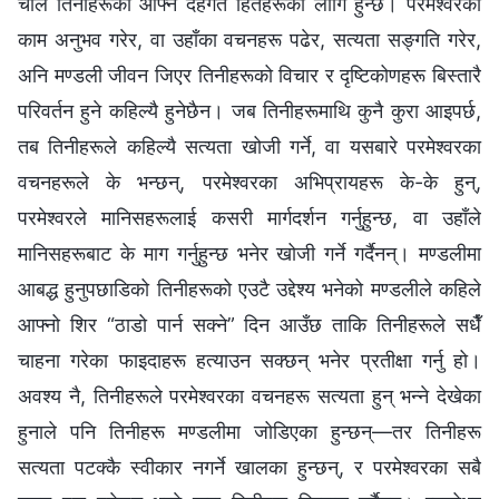
चाल तिनीहरूका आफ्नै देहगत हितहरूका लागि हुन्छ। परमेश्‍वरको
काम अनुभव गरेर, वा उहाँका वचनहरू पढेर, सत्यता सङ्गति गरेर,
अनि मण्डली जीवन जिएर तिनीहरूको विचार र दृष्टिकोणहरू बिस्तारै
परिवर्तन हुने कहिल्यै हुनेछैन। जब तिनीहरूमाथि कुनै कुरा आइपर्छ,
तब तिनीहरूले कहिल्यै सत्यता खोजी गर्ने, वा यसबारे परमेश्‍वरका
वचनहरूले के भन्छन्, परमेश्‍वरका अभिप्रायहरू के-के हुन्,
परमेश्‍वरले मानिसहरूलाई कसरी मार्गदर्शन गर्नुहुन्छ, वा उहाँले
मानिसहरूबाट के माग गर्नुहुन्छ भनेर खोजी गर्ने गर्दैनन्। मण्डलीमा
आबद्ध हुनुपछाडिको तिनीहरूको एउटै उद्देश्य भनेको मण्डलीले कहिले
आफ्नो शिर “ठाडो पार्न सक्‍ने” दिन आउँछ ताकि तिनीहरूले सधैँ
चाहना गरेका फाइदाहरू हत्याउन सक्छन् भनेर प्रतीक्षा गर्नु हो।
अवश्य नै, तिनीहरूले परमेश्‍वरका वचनहरू सत्यता हुन् भन्‍ने देखेका
हुनाले पनि तिनीहरू मण्डलीमा जोडिएका हुन्छन्—तर तिनीहरू
सत्यता पटक्‍कै स्वीकार नगर्ने खालका हुन्छन्, र परमेश्‍वरका सबै