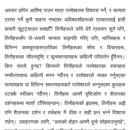
अवसर छोपेर आशिष् पाउन मात्र परमेश्‍वरमा विश्‍वास गर्ने, र सत्यता
प्राप्त गर्ने कुनै चाहना नभएका अविश्‍वासीहरूको प्रकारलाई हामी
कसरी खुट्ट्याउन सक्छौँ? तिनीहरूले जति धेरै प्रवचन सुने पनि,
तिनीहरूसँग जे-जसरी सत्यता सङ्गति गरिए पनि, मानिसहरू र
विभिन्‍न कामकुराहरूप्रतिका तिनीहरूका सोच र विचारहरू,
तिनीहरूका जीवनदृष्टि र मूल्यमान्यताहरू कहिल्यै परिवर्तन हुँदैनन्।
किन यस्तो हुन्छ? किनभने तिनीहरूले परमेश्‍वरका वचनहरू
गम्भीरतासाथ कहिल्यै मनन गर्दैनन् र परमेश्‍वरले व्यक्त गर्नुभएका
सत्यताहरू वा विभिन्‍न समस्याहरूबारे परमेश्‍वरले भन्‍नुभएका कुराहरू
पटक्कै स्वीकार गर्दैनन्। तिनीहरू आफ्नै दृष्टिकोण र शैतानका
दर्शनहरूमा मात्रै टाँसिरहन्छन्। तिनीहरूको हृदयमा, तिनीहरू अझै
पनि शैतानका दर्शन र तर्कहरू नै ठीक र सही छन् भन्‍ने विश्‍वास
गर्छन्। उदाहरणका लागि, “अरूको होइन आफ्नै दुनो सोझ्याउनुपर्छ”,