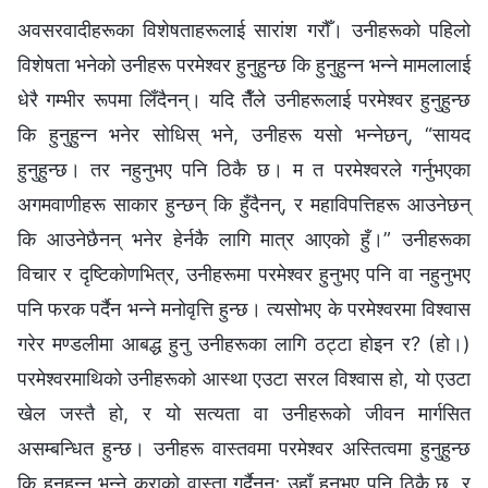
अवसरवादीहरूका विशेषताहरूलाई सारांश गरौँ। उनीहरूको पहिलो
विशेषता भनेको उनीहरू परमेश्‍वर हुनुहुन्छ कि हुनुहुन्न भन्ने मामलालाई
धेरै गम्भीर रूपमा लिँदैनन्। यदि तैँले उनीहरूलाई परमेश्‍वर हुनुहुन्छ
कि हुनुहुन्न भनेर सोधिस् भने, उनीहरू यसो भन्नेछन्, “सायद
हुनुहुन्छ। तर नहुनुभए पनि ठिकै छ। म त परमेश्‍वरले गर्नुभएका
अगमवाणीहरू साकार हुन्छन् कि हुँदैनन्, र महाविपत्तिहरू आउनेछन्
कि आउनेछैनन् भनेर हेर्नकै लागि मात्र आएको हुँ।” उनीहरूका
विचार र दृष्टिकोणभित्र, उनीहरूमा परमेश्‍वर हुनुभए पनि वा नहुनुभए
पनि फरक पर्दैन भन्ने मनोवृत्ति हुन्छ। त्यसोभए के परमेश्‍वरमा विश्‍वास
गरेर मण्डलीमा आबद्ध हुनु उनीहरूका लागि ठट्टा होइन र? (हो।)
परमेश्‍वरमाथिको उनीहरूको आस्था एउटा सरल विश्‍वास हो, यो एउटा
खेल जस्तै हो, र यो सत्यता वा उनीहरूको जीवन मार्गसित
असम्बन्धित हुन्छ। उनीहरू वास्तवमा परमेश्‍वर अस्तित्वमा हुनुहुन्छ
कि हुनुहुन्न भन्ने कुराको वास्ता गर्दैनन्; उहाँ हुनुभए पनि ठिकै छ, र