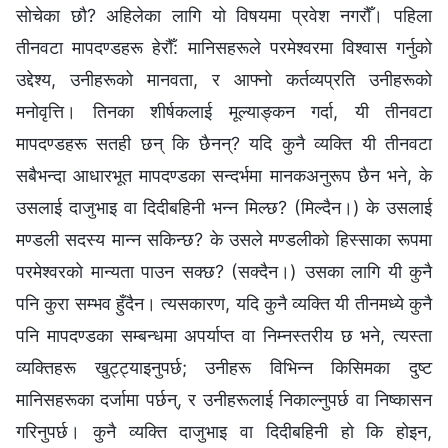
सोचेका छौ? अहिलेका लागि यो विषयमा प्रवेश नगरौँ। पहिला
तीनवटा मापदण्डहरू हेरौँ: मानिसहरूले परमेश्‍वरमा विश्‍वास गर्नुको
उद्देश्य, उनीहरूको मानवता, र आफ्नो कर्तव्यप्रति उनीहरूको
मनोवृत्ति। तिनका शीर्षकलाई मूल्याङ्कन गर्दा, यी तीनवटा
मापदण्डहरू सतही छन् कि छैनन्? यदि कुनै व्यक्ति यी तीनवटा
सबैभन्दा आधारभूत मापदण्डका सन्दर्भमा मानकअनुरूप छैन भने, के
उसलाई दाजुभाइ वा दिदीबहिनी भन्न मिल्छ? (मिल्दैन।) के उसलाई
मण्डली सदस्य मान्न सकिन्छ? के उसले मण्डलीको हिस्साका रूपमा
परमेश्‍वरको मान्यता पाउन सक्छ? (सक्दैन।) उसका लागि यी कुनै
पनि कुरा सम्भव हुँदैन। त्यसकारण, यदि कुनै व्यक्ति यी तीनमध्ये कुनै
पनि मापदण्डका सम्बन्धमा अपर्याप्त वा निम्नस्तरीय छ भने, त्यस्ता
व्यक्तिहरू खुट्ट्याइनुपर्छ; उनीहरू विभिन्न किसिमका दुष्ट
मानिसहरूका दर्जामा पर्छन्, र उनीहरूलाई निकाल्नुपर्छ वा निष्कासन
गरिनुपर्छ। कुनै व्यक्ति दाजुभाइ वा दिदीबहिनी हो कि होइन,