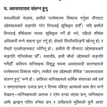
घ. अवसरवादमा संलग्न हुनु
यसअघिको भेलामा, हामीले परमेश्‍वरमा विश्‍वास गर्नुका तीनवटा
उद्देश्यहरूबारे सङ्गति गरेर तिनलाई सूचिकृत गर्‍यौँ। यदि हामीले
तिनलाई शीर्षकका रूपमा सूचिकृत गर्ने हो भने, पहिलो शीर्षक
अधिकारी बन्ने चाहना पूरा गर्नु हो; दोस्रो विपरीतलिङ्गी खोज्नु हो; र
तेस्रो प्रकोपहरूबाट जोगिनु हो। हामीले यी तीनवटा उद्देश्यहरूबारे
सङ्गति गरिसकेका छौँ। यसपछि, हामी चौथो उद्देश्यबारे सङ्गति
गर्नेछौँ: कतिपय मानिसहरू विशुद्ध रूपमा अवसरवादी कारणहरूले
परमेश्‍वरमा विश्‍वास गर्छन्, त्यसैले यस उद्देश्यको शीर्षक “अवसरवादमा
संलग्न हुनु” भन्ने हो। कतिपय मानिसहरूले धार्मिक संसारका सबै धर्म
र सम्प्रदायहरू उजाड छन् र तिनमा पवित्र आत्माको काम छैन भन्ने
देख्छन्—मानिसहरूको आस्था र प्रेम ठण्डा भएका छन्, मानिसहरू
आफै झन्झन् पतित बनेका छन् र उनीहरूले मुक्तिको कुनै आशा