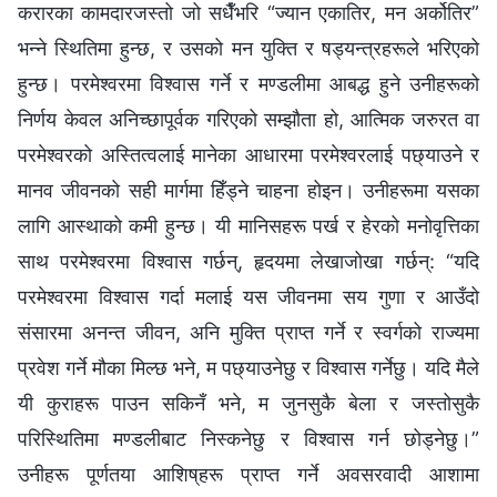
करारका कामदारजस्तो जो सधैँभरि “ज्यान एकातिर, मन अर्कोतिर”
भन्ने स्थितिमा हुन्छ, र उसको मन युक्ति र षड्यन्त्रहरूले भरिएको
हुन्छ। परमेश्‍वरमा विश्‍वास गर्ने र मण्डलीमा आबद्ध हुने उनीहरूको
निर्णय केवल अनिच्छापूर्वक गरिएको सम्झौता हो, आत्मिक जरुरत वा
परमेश्‍वरको अस्तित्वलाई मानेका आधारमा परमेश्‍वरलाई पछ्याउने र
मानव जीवनको सही मार्गमा हिँड्ने चाहना होइन। उनीहरूमा यसका
लागि आस्थाको कमी हुन्छ। यी मानिसहरू पर्ख र हेरको मनोवृत्तिका
साथ परमेश्‍वरमा विश्‍वास गर्छन्, हृदयमा लेखाजोखा गर्छन्: “यदि
परमेश्‍वरमा विश्‍वास गर्दा मलाई यस जीवनमा सय गुणा र आउँदो
संसारमा अनन्त जीवन, अनि मुक्ति प्राप्त गर्ने र स्वर्गको राज्यमा
प्रवेश गर्ने मौका मिल्छ भने, म पछ्याउनेछु र विश्‍वास गर्नेछु। यदि मैले
यी कुराहरू पाउन सकिनँ भने, म जुनसुकै बेला र जस्तोसुकै
परिस्थितिमा मण्डलीबाट निस्कनेछु र विश्‍वास गर्न छोड्नेछु।”
उनीहरू पूर्णतया आशिष्‌हरू प्राप्त गर्ने अवसरवादी आशामा