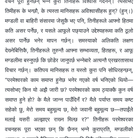
वचन पूरा हुनेछन् भन्‍ने कुरा तिनीहरू विश्‍वास गर्दैनन्। त्यसोभए
तिमीहरू के भन्छौ, के त्यस्ता मानिसहरू अविश्‍वासीहरू हुन्? (हुन्।)
मण्डली वा बाहिरी संसारमा जेसुकै भए पनि, तिनीहरूले आफ्नो हितमा
कति असर पर्नेछ, र यसले आफूले पछ्याउने उद्देश्यहरूमा कति ठूलो
असर पार्नेछ भनेर मापन गर्छन्। समस्याको अलिकति लक्षण
देख्‍नेबित्तिकै, तिनीहरूले तुरुन्तै आफ्‍ना सम्भाव्यता, हितहरू, र आफू
मण्डलीमा बस्‍नुपर्छ कि छोडेर जानुपर्छ भन्‍नेबारे अत्यन्तै प्रखरतासाथ
विचार गर्छन्। कतिपय मानिसहरू त यस्तो कुरा पनि सोधिरहन्छन्,
“परमेश्‍वरको काम समाप्त हुनेछ भनेर गएको वर्ष भनिएको थियो—
त्यसोभए किन यो अझै जारी छ? परमेश्‍वरको काम ठ्याक्‍कै कुन वर्ष
समाप्त हुने हो? के मैले जान्‍न पाउँदिनँ र? मैले पर्याप्त समय कष्ट
सहेको छु, मेरो समय बहुमूल्य छ, मेरो जवानी बहुमूल्य छ—तपाईंले
मलाई यसरी अल्झाएर राख्‍न मिल्छ र?” तिनीहरू परमेश्‍वरका
वचनहरू पूरा भएका छन् कि छैनन् भन्‍ने कुराप्रति, मण्डलीको