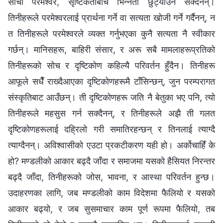
साँचो परमेश्‍वर, सृष्टिकर्ताबीच भिन्‍नता छुट्याउन सक्दैनन्।
तिनीहरूले परमेश्‍वरलाई प्रार्थना गर्ने वा सत्यता खोजी गर्ने गर्दैनन्, न
त तिनीहरूले परमेश्‍वरले व्यक्त गर्नुभएका कुनै सत्यता नै स्वीकार
गर्छन्। मानिसहरू, बाहिरी संसार, र अरू सबै मामलाहरूप्रतिको
तिनीहरूको सोच र दृष्टिकोण कहिल्यै परिवर्तन हुँदैन। तिनीहरू
आफूले सधैँ राख्दैआएका दृष्टिकोणहरूमै टाँसिन्छन्, जुन परम्परागत
संस्कृतिबाट आउँछन्। ती दृष्टिकोणहरू जति नै बेतुका भए पनि, त्यो
तिनीहरूले महसुस गर्न सक्दैनन्, र तिनीहरूले अझै ती गलत
दृष्टिकोणहरूलाई दह्रिलो गरी समातिरहन्छन् र तिनलाई त्याग्दै
त्याग्दैनन्। अविश्‍वासीको एउटा प्रकटीकरण यही हो। अर्कोचाहिँ के
हो? मण्डलीको आकार बढ्दै जाँदा र समाजमा यसको हैसियत निरन्तर
बढ्दै जाँदा, तिनीहरूको जोस, भावना, र आस्था परिवर्तन हुन्छ।
उदाहरणका लागि, जब मण्डलीको काम विदेशमा फैलियो र यसको
आकार बढ्यो, र जब सुसमाचार काम पूर्ण रूपमा फैलियो, तब