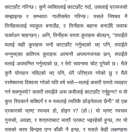
काटछाँट गरिन्छ। कुनै व्यक्तिलाई काटछाँट गर्दा, उसलाई प्रायजसो
सम्झाइन्छ र सम्भवतः गालीसमेत गरिन्छ। यसले निश्‍चय नै
तिनीहरूलाई व्याकुल बनाउँछ, र तिनीहरू बहाना बनाउँदै जवाफ
फर्काउन चाहन्छन्। अनि, तिनीहरू यस्ता कुराहरू बोल्छन्, “तपाईंले
मलाई सही कुराहरू भन्दै काटछाँट गर्नुभएको भए पनि, तपाईंले
भन्‍नुभएका कतिपय कुराहरू अत्यन्तै अपमानजनक छन्, तपाईंले
मलाई अपमानित गर्नुभएको छ, र मेरो भावनामा चोट पुगेको छ। मैले
कुनै योगदान नदिएको भए पनि, धेरै परिश्रम गरेको छु र मैले
परमेश्‍वरमा विश्‍वास गरेको यति वर्ष भयो—मलाई कसरी यस्तो व्यवहार
गर्न सक्‍नुभयो? कसरी तपाईंले अरू कसैलाई काटछाँट गर्नुहुन्‍न? म यो
कुरा स्विकार्न सक्दिनँ र म यसलाई त्यतिकै छोड्नेवाला छैनँ!” यो एक
प्रकारको भ्रष्ट स्वभाव हो, होइन र? (हो।) यो भ्रष्ट स्वभाव
गुनासो, अवज्ञा, र शत्रुताबाट मात्रै प्रकट भइरहेको हुन्छ, तर यो
यसको चरम बिन्दुमा पुग्‍न बाँकी नै हुन्छ, र यसले केही लक्षणहरू