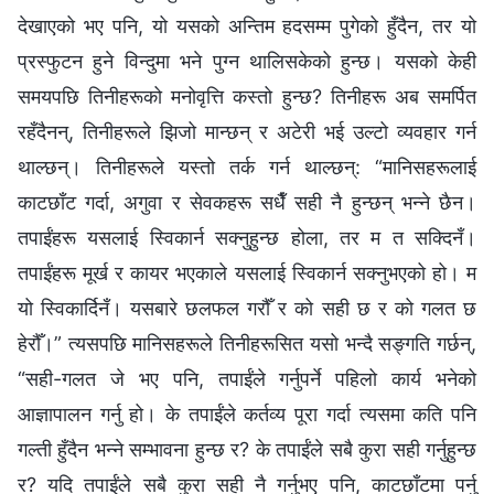
देखाएको भए पनि, यो यसको अन्तिम हदसम्‍म पुगेको हुँदैन, तर यो
प्रस्फुटन हुने विन्दुमा भने पुग्‍न थालिसकेको हुन्छ। यसको केही
समयपछि तिनीहरूको मनोवृत्ति कस्तो हुन्छ? तिनीहरू अब समर्पित
रहँदैनन्, तिनीहरूले झिजो मान्छन् र अटेरी भई उल्टो व्यवहार गर्न
थाल्छन्। तिनीहरूले यस्तो तर्क गर्न थाल्छन्: “मानिसहरूलाई
काटछाँट गर्दा, अगुवा र सेवकहरू सधैँ सही नै हुन्छन् भन्‍ने छैन।
तपाईंहरू यसलाई स्विकार्न सक्‍नुहुन्छ होला, तर म त सक्दिनँ।
तपाईंहरू मूर्ख र कायर भएकाले यसलाई स्विकार्न सक्‍नुभएको हो। म
यो स्विकार्दिनँ। यसबारे छलफल गरौँ र को सही छ र को गलत छ
हेरौँ।” त्यसपछि मानिसहरूले तिनीहरूसित यसो भन्दै सङ्गति गर्छन्,
“सही-गलत जे भए पनि, तपाईंले गर्नुपर्ने पहिलो कार्य भनेको
आज्ञापालन गर्नु हो। के तपाईंले कर्तव्य पूरा गर्दा त्यसमा कति पनि
गल्ती हुँदैन भन्‍ने सम्‍भावना हुन्छ र? के तपाईंले सबै कुरा सही गर्नुहुन्छ
र? यदि तपाईंले सबै कुरा सही नै गर्नुभए पनि, काटछाँटमा पर्नु