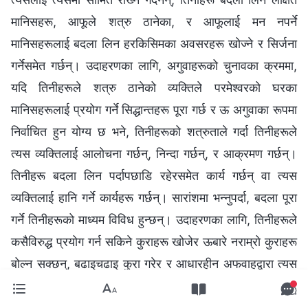
मानिसहरू, आफूले शत्रु ठानेका, र आफूलाई मन नपर्ने
मानिसहरूलाई बदला लिन हरकिसिमका अवसरहरू खोज्‍ने र सिर्जना
गर्नेसमेत गर्छन्। उदाहरणका लागि, अगुवाहरूको चुनावका क्रममा,
यदि तिनीहरूले शत्रु ठानेको व्यक्तिले परमेश्‍वरको घरका
मानिसहरूलाई प्रयोग गर्ने सिद्धान्तहरू पूरा गर्छ र ऊ अगुवाका रूपमा
निर्वाचित हुन योग्य छ भने, तिनीहरूको शत्रुताले गर्दा तिनीहरूले
त्यस व्यक्तिलाई आलोचना गर्छन्, निन्दा गर्छन्, र आक्रमण गर्छन्।
तिनीहरू बदला लिन पर्दापछाडि रहेरसमेत कार्य गर्छन् वा त्यस
व्यक्तिलाई हानि गर्ने कार्यहरू गर्छन्। सारांशमा भन्‍नुपर्दा, बदला पूरा
गर्ने तिनीहरूको माध्यम विविध हुन्छन्। उदाहरणका लागि, तिनीहरूले
कसैविरुद्ध प्रयोग गर्न सकिने कुराहरू खोजेर ऊबारे नराम्रो कुराहरू
बोल्न सक्छन्, बढाइचढाइ कुरा गरेर र आधारहीन अफवाहद्वारा त्यस
व्यक्तिबारे हल्ला फैलाउँछन्, वा त्यो व्यक्ति र अरूबीच कलह फैलाउन
सक्छन्। तिनीहरूले त्यो व्यक्ति कर्तव्य निर्वाहमा अबफादार,