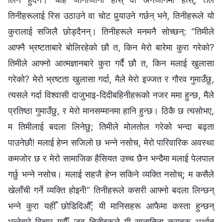
तिनीहरूलाई रिस उठाउने वा चोट पुर्‍याउने गर्छन् भने, तिनीहरूले यो
कुरालाई सजिलै छोड्‍दैनन्। तिनीहरूले मनमनै सोच्छन्: “तिमीले
आफ्‍नै भ्रष्टताबारे बोलिरहेको छौ त, किन मेरो बारेमा कुरा गरेको?
तिमीले आफ्नो आत्मज्ञानबारे कुरा गर्दै छौ त, किन मलाई खुलासा
गरेको? मेरो भ्रष्टता खुलासा गर्दा, मैले मेरो इज्जत र गौरव गुमाउँछु,
त्यसले गर्दा विश्‍वासी दाजुभाइ-दिदीबहिनीहरूको नजर ममा हुन्छ, मैले
प्रतिष्ठा गुमाउँछु, र मेरो मानसम्‍मानमा हानि हुन्छ। ठिकै छ त्यसोभए,
म तिमीलाई बदला लिनेछु; तिमीले मोलतोल गरेको भन्दा बढ्ता
पाउनेछौ! मलाई हेप्न सजिलो छ भन्‍ने नसोच, मेरो पारिवारिक अवस्था
कमजोर छ र मेरो सामाजिक हैसियत उच्च छैन भन्दैमा मलाई पेलपाल
गर्छु भन्‍ने नसोच। मलाई सहजै हेप्‍न सकिने व्यक्ति नसोच्; म कसैले
खेलाँची गर्ने व्यक्ति होइनँ!” तिनीहरूले कसरी आफ्नो बदला लिन्छन्
भन्‍ने कुरा यहीँ छोडिदिऔँ; यी मानिसहरू आफैमा कस्ता हुन्छन्
भन्‍नेबारे विचार गरौँ: जब तिनीहरूले यी सानातिना कुराहरू अर्थात्