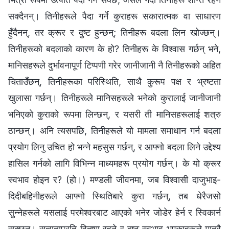
सक्दैनन्। तिनीहरूले पैदा गर्ने कुराहरू सकारात्मक वा साधारण
हुँदैनन्, तर क्रूर र दुष्ट हुन्छन्; तिनीहरू बदला लिन खोज्छन्।
तिनीहरूको बदलाको कारण के हो? तिनीहरू के विश्‍वास गर्छन् भने,
मानिसहरूले दुर्भावनापूर्ण टिप्पणी गरेर जानीजानी नै तिनीहरूको अहित
चिताउँछन्, तिनीहरूका परिस्थिति, साथै कुरूप पक्ष र भ्रष्टता
खुलासा गर्छन्। तिनीहरूले मानिसहरूले भनेको कुरालाई जानीजानी
भनिएको कुराको रूपमा लिन्छन्, र यसरी ती मानिसहरूलाई शत्रु
ठान्छन्। अनि त्यसपछि, तिनीहरूले यो मामला समाधान गर्न बदला
प्रयोग लिनु उचित हो भन्‍ने महसुस गर्छन्, र आफ्नो बदला लिने उद्देश्य
हासिल गर्नको लागि विभिन्‍न माध्यमहरू प्रयोग गर्छन्। के यो क्रूर
स्वभाव होइन र? (हो।) मण्डली जीवनमा, जब विश्‍वासी दाजुभाइ-
दिदीबहिनीहरूले आफ्नो स्थितिबारे कुरा गर्छन्, तब धेरैजसो
सुन्‍नेहरूले यसलाई परमेश्‍वरबाट आएको भनेर जोडेर हेर्न र स्विकार्न
सक्छन्। सत्यताप्रति वितृष्ण रहने र दुष्ट स्वभाव भएकाहरूले मात्रै