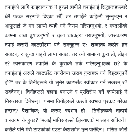
तपाईंको लागि फाइदाजनक नै हुन्छ! हामीले तपाईंलाई सिद्धान्तहरूबारे
धेरै पटक सङ्गति दिएका छौँ, तर तपाईंले कहिल्यै सुन्‍नुभएन र
आफूलाई जे मन लाग्यो त्यही गर्ने निर्णय गरिरहनुभयो, र मण्डलीको
काममा बाधा पुर्‍याउनुभयो र ठूला घाटाहरू गराउनुभयो, त्यसकारण
तपाईं कसरी काटछाँटमा पर्न सक्‍नुहुन्‍न र? शब्‍दहरू कठोर हुन
सक्छन्, र सुन्दा गाह्रो लाग्‍न सक्छ, तर त्यो सामान्य कुरा हो, होइन
र? त्यसकारण तपाईंले के कुराको तर्क गरिरहनुभएको छ? के
तपाईंलाई अरूले काटछाँट नगरीकन खराब कुराहरू गर्न दिइरहनुपर्ने
हो?” तर के तिनीहरूले यो सुनेर काटछाँट स्वीकार गर्न सक्छन् र?
सक्दैनन्। तिनीहरूले बहाना बनाउने र प्रतिरोध गर्ने कार्यलाई नै
निरन्तरता दिनेछन्। यसमा तिनीहरूले कस्तो स्वभाव प्रकट गरेका
हुन्छन्? पैशाचिक; यो क्रूर स्वभाव हो। तिनीहरूको तात्पर्य
वास्तवमा के हुन्छ? “मलाई मानिसहरूले झिज्याएको म सहन सक्दिनँ।
कसैले पनि मेरो टाउकोको एउटा केशसमेत छुन पाउँदैन। मसित जोरी