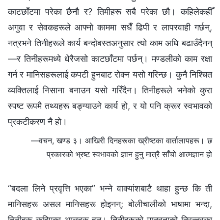
काटछाँटमा परेका छैनौ र? तिमीहरू सबै परेका छौ। कहिलेकहीँ
अगुवा र सेवकहरूले आफ्‍नो काममा सधैँ ढिपी र लापरवाही गर्छन्,
नत्रभने तिनीहरूले कार्य बन्दोबस्तअनुसार त्यो काम अघि बढाउँदैनन्
—र तिनीहरूमध्ये धेरैजसो काटछाँटमा पर्छन्। मण्डलीको काम रक्षा
गर्न र मानिसहरूलाई कपटी हुनबाट रोक्‍न यसो गरिन्छ। कुनै निश्‍चित
व्यक्तिलाई निसाना बनाउन यसो गरिँदैन। तिनीहरूले भनेको कुरा
स्पष्ट रूपमै तथ्यहरू बङ्ग्याउने कार्य हो, र यो पनि क्रूर स्वभावको
प्रकटीकरण नै हो।
—वचन, खण्ड ३। आखिरी दिनहरूका ख्रीष्टका वार्तालापहरू। छ
प्रकारको भ्रष्ट स्वभावको ज्ञान हुनु मात्रै साँचो आत्मज्ञान हो
“बदला लिने प्रवृत्ति भएका” भन्‍ने वाक्यांशबाटै थाहा हुन्छ कि ती
मानिसहरू असल मानिसहरू होइनन्; बोलीचालीको भाषामा भन्दा,
तिनीहरू कुहिएका आलुहरू हुन्। तिनीहरूको मानवताको निरन्तरका