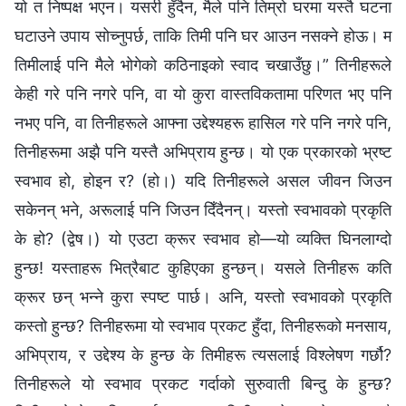
यो त निष्पक्ष भएन। यसरी हुँदैन, मैले पनि तिम्रो घरमा यस्तै घटना
घटाउने उपाय सोच्‍नुपर्छ, ताकि तिमी पनि घर आउन नसक्‍ने होऊ। म
तिमीलाई पनि मैले भोगेको कठिनाइको स्वाद चखाउँछु।” तिनीहरूले
केही गरे पनि नगरे पनि, वा यो कुरा वास्तविकतामा परिणत भए पनि
नभए पनि, वा तिनीहरूले आफ्‍ना उद्देश्यहरू हासिल गरे पनि नगरे पनि,
तिनीहरूमा अझै पनि यस्तै अभिप्राय हुन्छ। यो एक प्रकारको भ्रष्ट
स्वभाव हो, होइन र? (हो।) यदि तिनीहरूले असल जीवन जिउन
सकेनन् भने, अरूलाई पनि जिउन दिँदैनन्। यस्तो स्वभावको प्रकृति
के हो? (द्वेष।) यो एउटा क्रूर स्वभाव हो—यो व्यक्ति घिनलाग्दो
हुन्छ! यस्ताहरू भित्रैबाट कुहिएका हुन्छन्। यसले तिनीहरू कति
क्रूर छन् भन्‍ने कुरा स्पष्ट पार्छ। अनि, यस्तो स्वभावको प्रकृति
कस्तो हुन्छ? तिनीहरूमा यो स्वभाव प्रकट हुँदा, तिनीहरूको मनसाय,
अभिप्राय, र उद्देश्य के हुन्छ के तिमीहरू त्यसलाई विश्‍लेषण गर्छौ?
तिनीहरूले यो स्वभाव प्रकट गर्दाको सुरुवाती बिन्दु के हुन्छ?