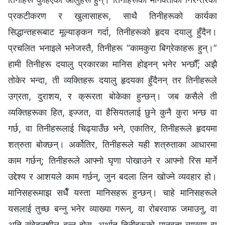
प्रकटीकरण र खुलासाहरू, साथै तिनीहरूको कार्यका
सिद्धान्तहरूबाट मूल्याङ्कन गर्दा, तिनीहरूको हृदय दयालु हुँदैन।
प्रचलित भनाइले भनेजस्तै, तिनीहरू “कामकुरा बिग्रेकाहरू हुन्।”
हामी तिनीहरू दयालु प्रकारका मानिस होइनन् भनेर भन्छौँ; अझै
तोकेर भन्दा, ती व्यक्तिहरू दयालु हृदयका हुँदैनन् तर तिनीहरूले
उग्रता, दुराशय, र क्रूरता बोकेका हुन्छन्। जब कसैले ती
व्यक्तिहरूका हित, इज्जत, वा हैसियतलाई छुने कुनै कुरा भन्छ वा
गर्छ, वा तिनीहरूलाई चिढ्याउँछ भने, एकातिर, तिनीहरूले हृदयमा
शत्रुता बोक्छन्। अर्कोतिर, तिनीहरूले यही शत्रुताका आधारमा
काम गर्छन्; तिनीहरूले आफ्नो घृणा पोखाउने र आफ्नो रिस मार्ने
उद्देश्य र आशयले काम गर्छन्, जुन बदला लिन खोज्ने व्यवहार हो।
मानिसहरूमाझ सधैँ यस्ता मानिसहरू हुन्छन्। चाहे मानिसहरूले
यसलाई तुच्छ बन्‍नु भनेर व्याख्या गरून्, वा रोबरवाफ जमाउनु, वा
अति संवेदनशील बन्‍नु होस्, अर्थात् तिनीहरूको मानवता व्याख्या वा