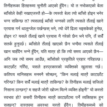
तिनीहरूका हितहरूमा चुनौती आएको हुँदैन। यो त नभोकाएको बेला
ब्‍वाँसोले केही नखाएजस्तै हो—के त्यस्तो बेला त्यो ब्‍वाँसो होइन भनेर
भन्‍न सकिन्छ त? त्यसलाई ब्‍वाँसो भन्‍नको लागि त्यसले तँलाई खाने
प्रयास गर्न थालुन्जेल पर्खन्छस् भने, त्यो धेरै ढिला भइसकेको हुनेछ,
होइन र? यसले तँलाई खाने प्रयास नै गरेको छैन भने पनि, तँ सधैँ
सतर्क हुनुपर्छ। ब्‍वाँसोले तँलाई खाएको छैन भन्दैमा त्यसले तँलाई
खान चाहँदैन भन्‍ने हुँदैन, यति मात्र हो कि त्यो समय आएको छैन—
अनि जब त्यो समय आउँछ, ब्‍वाँसोको प्रकृतिले प्रहार गरिहाल्छ।
काटछाँट गरिँदा, यसले हरप्रकारको व्यक्तिको खुलासा गर्छ।
कतिपय मानिसहरू मनमनै सोच्छन्, “किन मलाई मात्रै काटछाँट
गरिन्छ? किन सधैँ मलाई मात्रै ताकिन्छ? के तिनीहरू मलाई सजिलो
निसाना ठान्छन्? म सहजै जोरी खोज्‍न मिल्ने व्यक्ति होइनँ!” यो कस्तो
स्वभाव हो? कसरी तिनीहरू मात्रै काटछाँटमा पर्ने व्यक्तिहरू हुन
सक्छन्? वास्तवमा अवस्था यस्तो हुँदैन। तिमीहरूमध्ये को