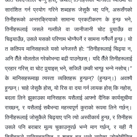
सारांशित गर्न प्रयोग गरिने शब्दहरू जेसुकै भए पनि, अरूसँगको
तिनीहरूको अन्तरक्रियाको सामान्य प्रकटीकरण के हुन्छ भने,
तिनीहरूलाई जसले गल्तीले वा जानीजानी चोट पुर्‍याउँछ वा
चिढ्याउँछ, उसले यसको परिणाम भोग्‍नैपर्ने र सामना गर्नैपर्ने हुन्छ। यो
त कतिपय मानिसहरूले यसो भनेजस्तै हो: “तिनीहरूलाई चिढ्या न,
अनि तैँले मोलतोल गरेकोभन्दा बढी पाउनेछस्। यदि तैँले तिनीहरूलाई
प्रहार गरिस् वा चोट पुर्‍याइस् भने, सजिलै उम्की भाग्छु भन्‍ने नसोच्।”
के मानिसहरूमाझ त्यस्ता व्यक्तिहरू हुन्छन्? (हुन्छन्।) अवश्यै
हुन्छन्। चाहे जेसुकै होस्, यो रिस वा दया गर्न लायक होस् कि नहोस्,
बदला लिने झुकाउका मानिसहरू यसैलाई आफ्नो दैनिक कार्यसूचीमा
राख्छन्, र यसैलाई सबैभन्दा महत्त्वपूर्ण कुराको रूपमा लिने गर्छन्।
तिनीहरूलाई जोसुकैले चिढ्याए पनि त्यो अस्वीकार्य हुन्छ, र तिनीहरू
उसले पनि बराबार मूल्य चुकाउनुपर्छ भन्‍ने माग गर्छन्, र यही नै
तिनीहरूले मानिसहरूसित, र शत्रु हुन् भन्‍ने लागेका जोकोहीसित