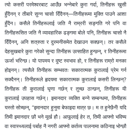
त्यो कसरी परमेश्‍वरबाट आउँछ भन्‍नेबारे कुरा गर्दा, तिनीहरू खुसी
हुँदैनन् र तीबारे सुन्‍न चासो दिँदैनन्—तिनीहरूमा मुक्ति पाउने आशा
हुँदैन। कसैले तिनीहरूलाई जति नै राम्ररी सङ्गति गरे पनि वा
तिनीहरूसित जति नै व्यावहारिक ढङ्गमा बोले पनि, तिनीहरू चासो नै
दिँदैनन्, अनि शत्रुता र दुस्मनीसमेत देखाउन सक्छन्। तर कसैले
देहसुखबारे कुरा गरेको सुन्दा तिनीहरू उत्साहित हुन्छन्, र तिनीहरूमा
ऊर्जा भरिन्छ। यो पापमय र दुष्ट स्वभाव हो, र तिनीहरू राम्रो मनका
होइनन्। त्यसैले तिनीहरू सम्भवतः सकारात्मक कुरालाई प्रेम गर्न
सक्दैनन्। तिनीहरूले हृदयमा सकारात्मक कुरालाई कसरी लिन्छन्?
तिनीहरू ती कुरालाई घृणा गर्छन् र तुच्छ ठान्छन्, तिनीहरू यी
कुरालाई उपहास गर्छन्। इमानदार व्यक्ति बन्‍ने सम्बन्धमा, तिनीहरू
यस्तो सोच्छन्, “इमानदार हुनुमा बेफाइदा मात्र छ। म त हुनेछैनँ! यदि
तिमी इमानदार छौ भने मूर्ख हौ। आफूलाई हेर त, तिमी आफ्नो भविष्य
वा स्वास्थ्यलाई पर्बाह नै नगरी आफ्नो कर्तव्य पालनामा कठिनाइ भोग्छौ