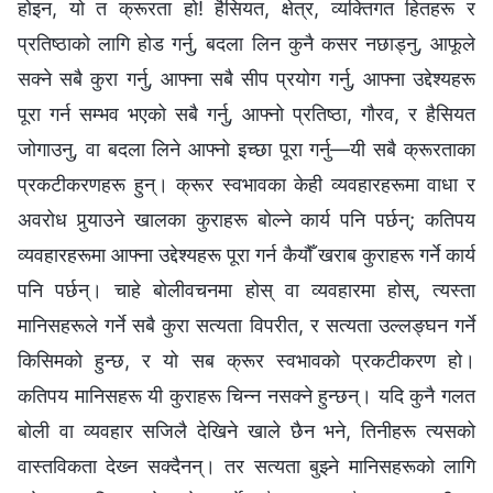
होइन, यो त क्रूरता हो! हैसियत, क्षेत्र, व्यक्तिगत हितहरू र
प्रतिष्ठाको लागि होड गर्नु, बदला लिन कुनै कसर नछाड्नु, आफूले
सक्‍ने सबै कुरा गर्नु, आफ्‍ना सबै सीप प्रयोग गर्नु, आफ्‍ना उद्देश्यहरू
पूरा गर्न सम्‍भव भएको सबै गर्नु, आफ्‍नो प्रतिष्ठा, गौरव, र हैसियत
जोगाउनु, वा बदला लिने आफ्‍नो इच्‍छा पूरा गर्नु—यी सबै क्रूरताका
प्रकटीकरणहरू हुन्। क्रूर स्वभावका केही व्यवहारहरूमा वाधा र
अवरोध पुर्‍याउने खालका कुराहरू बोल्‍ने कार्य पनि पर्छन्; कतिपय
व्यवहारहरूमा आफ्‍ना उद्देश्यहरू पूरा गर्न कैयौँ खराब कुराहरू गर्ने कार्य
पनि पर्छन्। चाहे बोलीवचनमा होस् वा व्यवहारमा होस्, त्यस्ता
मानिसहरूले गर्ने सबै कुरा सत्यता विपरीत, र सत्यता उल्‍लङ्घन गर्ने
किसिमको हुन्छ, र यो सब क्रूर स्वभावको प्रकटीकरण हो।
कतिपय मानिसहरू यी कुराहरू चिन्‍न नसक्‍ने हुन्छन्। यदि कुनै गलत
बोली वा व्यवहार सजिलै देखिने खाले छैन भने, तिनीहरू त्यसको
वास्तविकता देख्‍न सक्दैनन्। तर सत्यता बुझ्‍ने मानिसहरूको लागि