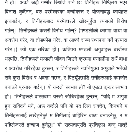
नै हो। अर्को अझै गम्‍भीर स्थिति पनि छ: तिनीहरू निष्क्रिय भएर
विनाश कुर्दैनन्, बरु परमेश्‍वरका बन्दोबस्त र योजनाबद्ध कार्यहरू
इन्कार्छन्, र तिनीहरूबाट परमेश्‍वरले खोस्‍नुहुँदा त्यसको विरोध
गर्छन्। तिनीहरूले कसरी विरोध गर्छन्? (मण्डलीको काममा वाधा वा
अवरोध गरेर, वा तोडफोड गरेर, वा आफ्‍नै राज्य स्थापना गर्ने प्रयास
गरेर।) त्यो एक तरिका हो। कतिपय मण्डली अगुवाहरू बर्खास्त
भएपछि, तिनीहरूले मण्डली जीवन जिउने क्रममा मण्डलीमा सधैँ बाधा
र अवरोध गरिरहेका हुन्छन्, र तिनीहरूले नवनियुक्त अगुवाले भनेको
सबै कुरा विरोध र अवज्ञा गर्छन्, र पिठ्यूँपछाडि उनीहरूलाई कमजोर
बनाउने प्रयास गर्छन्। यो कस्तो स्वभाव हो? यो एउटा क्रूर स्वभाव
हो। तिनीहरूले वास्तवमा यस्तो सोचिरहेका हुन्छन्, “यदि म अगुवा
हुन सक्दिनँ भने, अरू कसैले पनि यो पद लिन सक्दैन, किनभने म
तिनीहरूलाई लखेट्नेछु! म तिमीलाई बाहिरिन बाध्य बनाउनेछु, र म
पहिलेजस्तै इन्‍चार्ज हुनेछु!” यो सत्यताप्रति प्रतिकूल बन्‍नु मात्रै