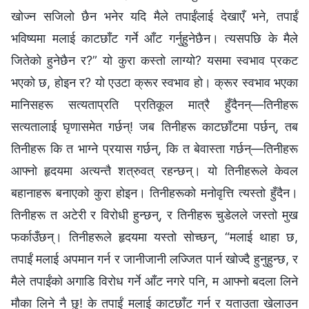
खोज्‍न सजिलो छैन भनेर यदि मैले तपाईंलाई देखाएँ भने, तपाईं
भविष्यमा मलाई काटछाँट गर्ने आँट गर्नुहुनेछैन। त्यसपछि के मैले
जितेको हुनेछैन र?” यो कुरा कस्तो लाग्यो? यसमा स्वभाव प्रकट
भएको छ, होइन र? यो एउटा क्रूर स्वभाव हो। क्रूर स्वभाव भएका
मानिसहरू सत्यताप्रति प्रतिकूल मात्रै हुँदैनन्—तिनीहरू
सत्यतालाई घृणासमेत गर्छन्! जब तिनीहरू काटछाँटमा पर्छन्, तब
तिनीहरू कि त भाग्‍ने प्रयास गर्छन्, कि त बेवास्ता गर्छन्—तिनीहरू
आफ्‍नो हृदयमा अत्यन्तै शत्रुवत्‌ रहन्छन्। यो तिनीहरूले केवल
बहानाहरू बनाएको कुरा होइन। तिनीहरूको मनोवृत्ति त्यस्तो हुँदैन।
तिनीहरू त अटेरी र विरोधी हुन्छन्, र तिनीहरू चुडेलले जस्तो मुख
फर्काउँछन्। तिनीहरूले हृदयमा यस्तो सोच्छन्, “मलाई थाहा छ,
तपाईं मलाई अपमान गर्न र जानीजानी लज्‍जित पार्न खोज्दै हुनुहुन्छ, र
मैले तपाईंको अगाडि विरोध गर्ने आँट नगरे पनि, म आफ्‍नो बदला लिने
मौका लिने नै छु! के तपाईं मलाई काटछाँट गर्न र यताउता खेलाउन