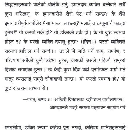
सिद्धान्तहरूबारे बोलेको बोलेकै गर्नु, इमानदार व्यक्ति बन्‍नेबारे सधैँ
कुरा गरिरहनु—के इमानदारीले तेरो पेट भर्न सक्छ? के तैँले
इमानदारीपूर्वक बोलेर पैसा पाउन सक्छस्? मलाई त ठग्‍नुमा नै फाइदा
हुनेछ!” यो कस्तो तर्क हो? यो डाँकाको तर्क हो। के यो दुष्ट स्वभाव
होइन र? के यस्तो व्यक्ति दयालु हुन्छ? (हुँदैन।) यस्तो व्यक्तिले
सत्यता हासिल गर्न सक्दैन। उसले जे जति गर्ने काम, समर्पण, र
परित्याग सबैको कुनै उद्देश्य हुन्छ, जसको उसले पहिल्यै राम्ररी
हिसाब लगाएको हुन्छ। ऊ केही कुरा दिँदा बढी प्रतिफल पायो भने
मात्र त्यसलाई राम्रो सौदाबाजी ठान्छ। यो कस्तो स्वभाव हो? यो
दुष्ट र खराब स्वभाव हो।
—वचन, खण्ड ३। आखिरी दिनहरूका ख्रीष्टका वार्तालापहरू।
आत्मज्ञानले मात्रै सत्यता पछ्याउन सहयोग गर्छ
मण्डलीमा, उचित रूपमा कर्तव्य पूरा नगर्दा, कतिपय मानिसहरूलाई