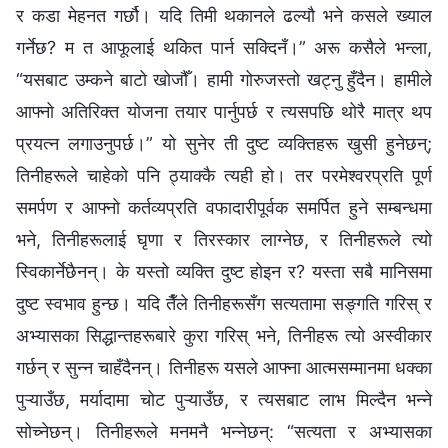
र कडा मेहनत गर्छौ। यदि तिमी थकानले ढल्यौ भने कसले ख्याल
गर्नेछ? म त आफूलाई थकित पार्न सक्दिनँ।” अरू कसैले भन्ला,
“यसबाट उम्कने बाटो खोजौँ। हामी गोरुजस्तो खट्नु हुँदैन। हामीले
आफ्नो अतिरिक्त योजना तयार पार्नुपर्छ र त्यसपछि थोरै मात्र थप
प्रयत्न लगाउनुपर्छ।” यो सुनेर ती दुष्ट व्यक्तिहरू खुसी हुनेछन्;
तिनीहरूले चाहेको पनि ठ्याक्कै त्यही हो। तर परमेश्‍वरप्रति पूर्ण
समर्पण र आफ्नो कर्तव्यप्रति वफादारीपूर्वक समर्पित हुने सम्बन्धमा
भने, तिनीहरूलाई घृणा र तिरस्कार लाग्‍नेछ, र तिनीहरूले त्यो
स्विकार्नेछैनन्। के यस्तो व्यक्ति दुष्ट होइन र? यस्ता सबै मानिसमा
दुष्ट स्वभाव हुन्छ। यदि तैँले तिनीहरूसँग सत्यतामा सङ्गति गरिस् र
अभ्यासका सिद्धान्तहरूबारे कुरा गरिस् भने, तिनीहरू त्यो अस्वीकार
गर्छन् र सुन्‍न चाहँदैनन्। तिनीहरू यसले आफ्ना आत्मसम्मानमा धक्का
पुऱ्याउँछ, मर्यादामा चोट पुऱ्याउँछ, र त्यसबाट लाभ मिल्दैन भन्‍ने
सोच्नेछन्। तिनीहरूले मनमनै भन्‍नेछन्: “सत्यता र अभ्यासका