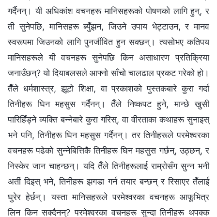
गर्दैनन्। यी अधिकांश वचनहरू मानिसहरूको पोषणको लागि हुन्, र
ती सुनेपछि, मानिसहरू ब्युँझन, जिउने उपाय भेट्टाउन, र मानव
स्वरूपमा जिउनको लागि पुनर्जीवित हुन सक्छन्। त्यसोभए कतिपय
मानिसहरूले यी वचनहरू सुनेपछि किन असाधारण प्रतिक्रिया
जनाउँछन्? यो दियाबलसले आफ्नो साँचो चालढाल प्रकट गरेको हो।
तैँले धर्मशास्‍त्र, झूटो शिक्षा, वा प्रकाशको पुस्तकबारे कुरा गर्दा
तिनीहरू घिन महसुस गर्दैनन्। तैँले निष्कपट हुने, मान्छे खुसी
पारिहिँड्ने व्यक्ति बन्‍नेबारे कुरा गरिस्, वा वीरताका कथाहरू सुनाइस्
भने पनि, तिनीहरू घिन महसुस गर्दैनन्। तर तिनीहरूले परमेश्‍वरका
वचनहरू पढेको सुन्‍नेबित्तिकै तिनीहरू घिन महसुस गर्छन्, उठ्छन्, र
निस्केर जान चाहन्छन्। यदि तैँले तिनीहरूलाई राम्रोसँग सुन्‍न भनी
अर्ती दिइस् भने, तिनीहरू झगडा गर्न तयार बन्छन् र रिसाएर तँलाई
घुरेर हेर्छन्। यस्ता मानिसहरूले परमेश्‍वरका वचनहरू आफूभित्र
लिन किन सक्दैनन्? परमेश्‍वरका वचनहरू सुन्दा तिनीहरू थपक्क