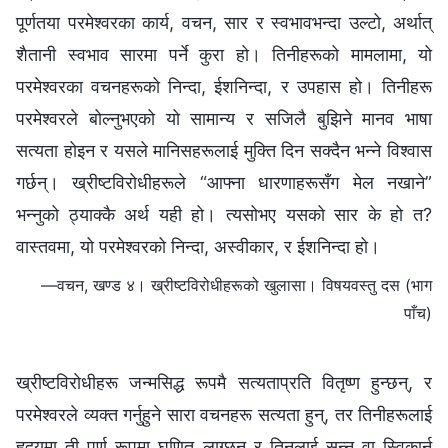
पूर्णतया परमेश्‍वरका कार्य, वचन, सार र स्वभावभन्दा उल्टो, अर्थात्
शैतानी स्वभाव सारमा पर्ने कुरा हो। तिनीहरूको मामलामा, यो
परमेश्‍वरका वचनहरूको निन्दा, ईशनिन्दा, र उपहास हो। तिनीहरू
परमेश्‍वरले बोल्नुभएको यो सामान्य र सजिलै बुझिने मानव भाषा
सत्यता होइन र यसले मानिसहरूलाई मुक्ति दिन सक्दैन भन्‍ने विश्‍वास
गर्छन्। ख्रीष्टविरोधीहरूले “आफ्ना धारणाहरूसँग मेल नखाने”
भन्‍नुको ठ्याक्कै अर्थ यही हो। त्यसोभए यसको सार के हो त?
वास्तवमा, यो परमेश्‍वरको निन्दा, अस्वीकार, र ईशनिन्दा हो।
—वचन, खण्ड ४। ख्रीष्टविरोधीहरूको खुलासा। विषयवस्तु दस (भाग
पाँच)
ख्रीष्टविरोधीहरू जन्मसिद्ध रूपमै सत्यताप्रति वितृष्ण हुन्छन्, र
परमेश्‍वरले व्यक्त गर्नुहुने सारा वचनहरू सत्यता हुन्, तर तिनीहरूलाई
हृदयमा ती पूर्ण रूपमा घृणित लाग्छन् र तिनलाई सुन्न वा स्विकार्न