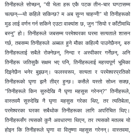
तिनीहरूले सोच्छन्, “यी भेला हरू एकै पटक तीन-चार घण्टासम्म
चल्छन्—यो कहिले सकिन्छ? म अब सुन्न चाहन्नँ!” यो तिनीहरूको
मुड लाई वर्णन गर्न सकिने एउटा वाक्यांश छ, जुन “सियो र काँटीमाथि
बस्नु” हो। तिनीहरूले जबसम्म परमेश्वरका घरमा सत्यताले शासन
गर्छ, तबसम्म तिनीहरूले अब्बल हुने मौका कहिल्यै पाउनेछैनन्, बरु
तिनीहरूलाई सबैले रोक्नेछन्, निन्दा र अस्वीकार गर्नेछन्, अनि
तिनीहरू जतिसुकै सक्षम भए पनि, तिनीहरूलाई महत्त्वपूर्ण भूमिका
दिइनेछैन भनेर बुझ्छन्। फलस्वरूप, सत्यता र परमेश्वरप्रतिको
तिनीहरूको घृणा झनै तीव्र हुन्छ। कसैले यस्तो सोध्न सक्छ,
“तिनीहरूले किन सुरुदेखि नै घृणा महसुस गरेनन्?” तिनीहरूले,
वास्तवमै सुरुदेखि नै घृणा महसुस गरेका थिए, तर त्यतिबेला,
परमेश्वरका घरका सबैथोक तिनीहरूका लागि अपरिचित थिए।
तिनीहरूसँग त्यसको कुनै अवधारणा थिएन, तर त्यसको मतलब यो
होइन कि तिनीहरूले घृणा वा वितृष्णा महसुस गरेनन्। वास्तवमा,