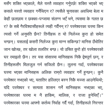
मसँग शक्ति भएकाले, मैले यस्तै व्यवहार गर्नुपर्छ! शक्ति भएको भए
कसले यस्तो व्यवहार गर्नेथिएन र? त्यसैले चुनावका अवधिमा बेला म
केही छलछाम र छक्का-पन्जामा संलग्न भएँ भने, त्यसमा के गलत छ
र? के सबै गैरविश्वासीहरूले त्यही गर्दैनन् र? परमेश्वरका घरमा किन
त्यसो गर्ने अनुमति छैन? तिनीहरू त यो निर्लज्ज कुरा हो समेत
भन्छन्। यसलाई कसरी निर्लज्ज कुरा मान्न सकिन्छ? मानिस उँभोतिर
जान खोज्छ, तर खोला तलतिर बग्छ। यो उचित कुरो हो! परमेश्वरको
घर रमाइलो छैन। तर यस संसारमा मानिसहरू निकै द्वेषपूर्ण छन्, र
तिनीहरूसँग मिलजुल गर्न सजिलो छैन। तुलना गर्दा, परमेश्वरका
घरमा भएका मानिसहरू अलिक राम्रो व्यवहार गर्ने हुन्छन्। कुनै
परमेश्वर नभएको भए, यतातिर हल्लिएर बस्न निकै मज्जा आउनेथियो;
यदि परमेश्वर र सत्यता शासन गर्ने मानिसहरू नभएका भए,
परमेश्वरका घरमा म नै हाकिम, मालिक, र राजा हुनेथिएँ।”
परमेश्वरका घरमा आफ्नो कर्तव्य निर्वाह गर्दै गर्दा, तिनीहरूले निरन्तर