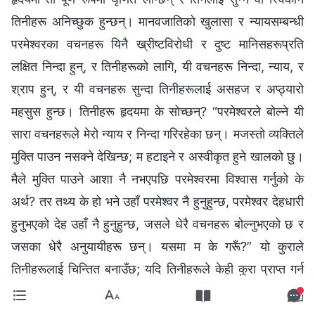
तिनीहरू अनिच्छुक हुन्छन्। मानवजातिको खुलासा र न्यायसम्बन्धी
परमेश्‍वरका वचनहरू यिनै ख्रीष्टविरोधी र दुष्ट मानिसहरूप्रति
लक्षित निन्दा हुन्, र तिनीहरूको लागि, यी वचनहरू निन्दा, न्याय, र
श्राप हुन्, र यी वचनहरू सुन्दा तिनीहरूलाई असहज र अप्ठ्यारो
महसुस हुन्छ। तिनीहरू हृदयमा के सोच्छन्? “परमेश्‍वरले बोल्ने यी
सारा वचनहरूले मेरो न्याय र निन्दा गरिरहेका छन्। मजस्तो व्यक्तिले
मुक्ति पाउन नसक्ने देखिन्छ; म हटाइने र अस्वीकृत हुने खालको छु।
मैले मुक्ति पाउने आशा नै नभएपछि परमेश्‍वरमा विश्‍वास गर्नुको के
अर्थ? तर तथ्य के हो भने उहाँ परमेश्‍वर नै हुनुहुन्छ, परमेश्‍वर देहधारी
हुनुभएको देह उहाँ नै हुनुहुन्छ, जसले धेरै वचनहरू बोल्नुभएको छ र
जसका धेरै अनुयायीहरू छन्। यसमा म के गरूँ?” यो कुराले
तिनीहरूलाई चिन्तित बनाउँछ; यदि तिनीहरूले केही कुरा प्राप्त गर्न
सक्दैनन् भने, तिनीहरू अरूले पनि त्यो कुरा प्राप्त नगरून् भन्‍ने
चाहन्छन्। यदि अरूले प्राप्त गर्न सक्छन् तर आफूले सक्दैनन् भने,