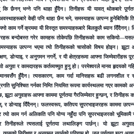
 कि छैनन् भन्‍ने पनि थाहा हुँदैन। तिनीहरू यी यावत् थोकबारे पूर्ण
वस्थाहरूबारे केही पनि थाहा छैन भने, समस्याहरू उत्पन्‍न हुनेबित्तिकै त
नो काम गर्ने क्रममा यी विस्तृत समस्याहरूबारे बिलकुलै ध्यान दिँदैनन्। ति
इजरहरू बन्दोबस्त गरेर कामहरू तोकेपछि तिनीहरूको काम सकियो—यसला
मस्याहरू उत्पन्न भएमा त्यो तिनीहरूको चासोको विषय होइन। झूटा अगु
ण, डोऱ्याइ, र अनुगमन नगर्ने, र यी क्षेत्रहरूमा आफ्ना जिम्मेवारीहरू पूरा
अगुवा र कामदारहरू कर्तव्यच्युत हुनु हो। परमेश्‍वरले मानव हृदयको गहिर
न मानवसँग हुँदैन। त्यसकारण, काम गर्दा मानिसहरू बढी लगनशील र सच
्रगति सुनिश्चित गर्नका निम्ति नियमित रूपमा कार्यस्थलमा गएर कामको अनुग
ट छ, झूटा अगुवाहरू आफ्ना काममा पूर्णतया गैरजिम्मेवार हुन्छन्, र तिनीहरू कह
नन्, र डोऱ्याइ दिँदैनन्। फलस्वरूप, कतिपय सुपरभाइजरहरू काममा उत्पन्न 
, र त्यो काम गर्न अलिकति पनि योग्य नहुँदा पनि सुपरभाइजरको भूमिकामै
 र तिनीहरूले त्यसलाई पूर्णतया लथालिङ्ग पार्छन्। यो झूटा अगुव
ु, त्यसको निरीक्षण र अनुगमन नगर्नुको परिणाम हो, जुन पूर्णतया झूटा अगुव