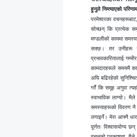
हुनुले निम्त्याएको परिणा
परमेश्‍वरका वचनहरूबाट, 
सोच्छन् कि प्रत्येक स
मण्डलीको काममा समस्या 
सक्छ। तर उनीहरू मण्
प्रभावकारितालाई गम्भी
कामदारहरूले समयमै कामक
अघि बढिरहेको सुनिश्चित
गरेँ कि समूह अगुवा त्य
स्वाभाविक लाग्यो। मै
समस्याहरूको विवरण नै बु
लगाइनँ। मेरा आफ्नै धार
पूर्णतः विश्वासयोग्य छ
वचनको प्रकाशमा, मैले थ