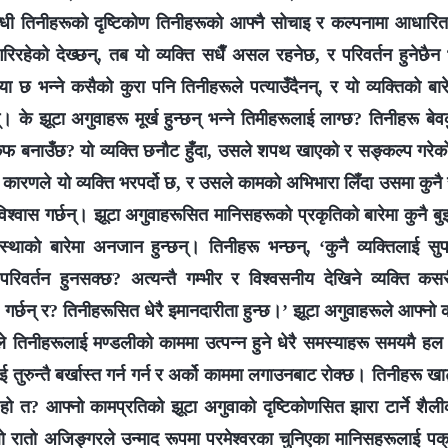
बन्धी तिनीहरूको दृष्टिकोण तिनीहरूको आफ्‍नै सोचाइ र कल्‍पनामा आधार
रिरहेको देख्छन्, तब यो व्यक्ति सधैँ असल रहनेछ, र परिवर्तन हुनेछैन भन
्या छ भन्‍ने कसैको कुरा पनि तिनीहरूले पत्याउँदैनन्, र यो व्यक्तिको बार
न्। के झूटा अगुवाहरू मूर्ख हुन्छन् भन्‍ने तिमीहरूलाई लाग्छ? तिनीहरू बेव
कुफ बनाउँछ? यो व्यक्ति छनौट हुँदा, उसले शपथ खाएको र सङ्कल्प गरे
रेको कारणले यो व्यक्ति भरपर्दो छ, र उसले कामको अभिभारा लिँदा उसमा कुनै स
 विश्‍वास गर्छन्। झूटा अगुवाहरूसित मानिसहरूको प्रकृतिको बारेमा कुनै बुझ
थाको बारेमा अनजान हुन्छन्। तिनीहरू भन्छन्, ‘कुनै व्यक्तिलाई सु
वर्तन हुनसक्छ? अत्यन्तै गम्भीर र विश्‍वसनीय देखिने व्यक्ति कस
्? गर्छन् र? तिनीहरूसित धेरै इमानदारीता हुन्छ।’ झूटा अगुवाहरूले आफ्‍नो 
यसले तिनीहरूलाई मण्डलीको काममा उत्पन्न हुने धेरै समस्याहरू समयमै हल 
तुरुन्तै बर्खास्त गर्न गर्न र अर्को काममा लगाउनबाट रोक्छ। तिनीहरू खा
हो त? आफ्नो कामप्रतिको झूटा अगुवाको दृष्टिकोणसित झारा टार्ने शैल
ो रातो अजिङ्गरले उन्माद रूपमा परमेश्‍वरका चुनिएका मानिसहरूलाई पक्