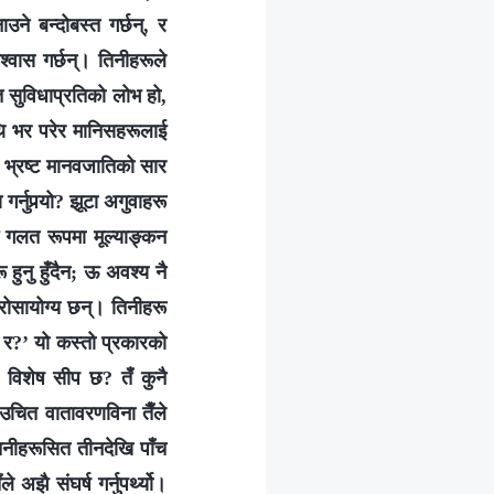
ने बन्दोबस्त गर्छन्, र
्‍वास गर्छन्। तिनीहरूले
त सुविधाप्रतिको लोभ हो,
थि भर परेर मानिसहरूलाई
े भ्रष्ट मानवजातिको सार
र्नुपर्‍यो? झूटा अगुवाहरू
ाई गलत रूपमा मूल्याङ्कन
 हुनु हुँदैन; ऊ अवश्य नै
भरोसायोग्य छन्। तिनीहरू
इन र?’ यो कस्तो प्रकारको
यो विशेष सीप छ? तँ कुनै
 उचित वातावरणविना तैँले
तिनीहरूसित तीनदेखि पाँच
अझै संघर्ष गर्नुपर्थ्यो।