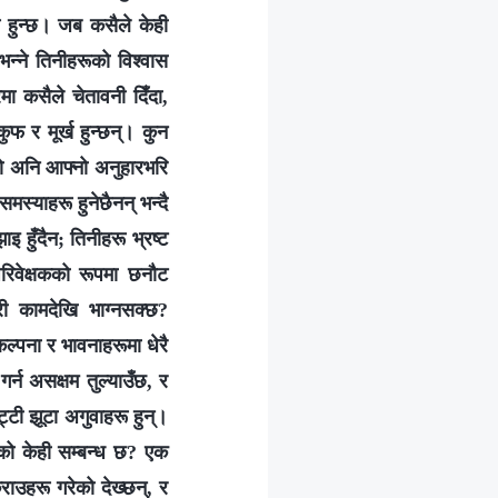
ित हुन्छ। जब कसैले केही
्‍ने तिनीहरूको विश्‍वास
ेमा कसैले चेतावनी दिँदा,
कुफ र मूर्ख हुन्छन्। कुन
को अनि आफ्नो अनुहारभरि
मस्याहरू हुनेछैनन् भन्दै
ाइ हुँदैन; तिनीहरू भ्रष्ट
परिवेक्षकको रूपमा छनौट
री कामदेखि भाग्नसक्छ?
कल्पना र भावनाहरूमा धेरै
गर्न असक्षम तुल्याउँछ, र
ट्टी झूटा अगुवाहरू हुन्।
ीको केही सम्बन्ध छ? एक
राउहरू गरेको देख्छन्, र