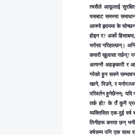
त्यसैले आफूलाई सुरक्ष
यसबाट समस्या समाधान हु
आफ्नो हृदयमा के सोच्छन
होइन र? अर्को हिसाबमा
भरोसा गरिहाल्‍छन्। अनि
कसरी खुलासा गर्छन्? परमे
अत्यन्तै अहङ्कारी र आत
गरेको हुन सक्‍ने सम्भाव
खाने, पिउने, र मनोरञ्ज
परिवर्तन हुनेछैनन्; यदि
तर्क हो? के तँ कुनै प्
व्यक्तिसित एक-दुई वर्ष
तिनीहरू कस्ता छन् भनी 
वर्षसम्म पनि एक साथ रहन