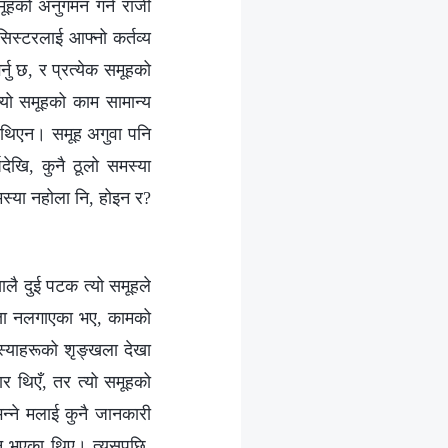
समूहको अनुगमन गर्न राजी
िस्टरलाई आफ्नो कर्तव्य
्नु छ, र प्रत्येक समूहको
्यो समूहको काम सामान्य
क थिएन। समूह अगुवा पनि
षदेखि, कुनै ठूलो समस्या
स्या नहोला नि, होइन र?
लै दुई पटक त्यो समूहले
त्ता नलगाएका भए, कामको
मस्याहरूको शृङ्खला देखा
ार थिएँ, तर त्यो समूहको
न्ने मलाई कुनै जानकारी
न्न भएका थिए। त्यसपछि,