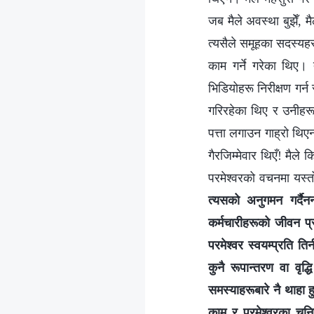
जब मैले अवस्था बुझेँ, 
त्यसैले समूहका सदस्यहर
काम गर्ने गरेका थिए। 
भिडियोहरू निरीक्षण गर्
गरिरहेका थिए र उनीहरू
पत्ता लगाउन गाह्रो थि
गैरजिम्मेवार थिएँ! मैले
परमेश्‍वरको वचनमा यस्तो
त्यसको अनुगमन गर्दैनन
कर्मचारीहरूको जीवन प्
परमेश्‍वर स्वयम्प्रति ति
कुनै रूपान्तरण वा वृद
समस्याहरूबारे नै थाहा 
काम र परमेश्‍वरका चुन