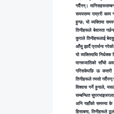
गर्दैनन्। मानिसहरूसम्‍
समयसम्‍म राम्ररी काम ग
हुन्छ; यो व्यक्तिमा समस
तिनीहरूले बेवास्ता गर्छ
कुराले तिनीहरूलाई बेव
आँसु झार्दै प्रार्थना ग
यो व्यक्तिमाथि निर्धक्‍क
मानवजातिको साँचो अवस्
गरिसकेपछि ऊ कसरी परि
तिनीहरूले त्यसो गर्दैनन
विश्‍वास गर्ने हुनाले, 
सम्बन्धित सुपरभाइजरलाई 
अनि यहाँको समस्या के 
हिसाबमा, तिनीहरूले ठूल