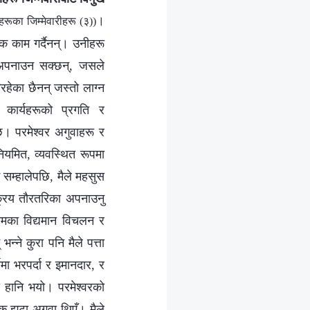
।
ूका जिम्‍मेवारीहरू (३))
विक काम गर्दैनन्। उनीहरू
का अपनाउन सक्छन्, जसले
रहेका छैनन् जस्तो लाग्न
 कार्यहरूको प्रगति र
। परमेश्‍वर अगुवाहरू र
नियमित, व्यवस्थित रूपमा
 सम्हालेपछि, मैले महसुस
्क्रिय तौरतरिका अपनाउनु
ामका विद्यमान विचलन र
न्ने कुरा पनि मैले पत्ता
मा भरपर्दा र इमानदार, र
ा हानि भयो। परमेश्‍वरको
क झुटा अगुवा थिएँ। मैले