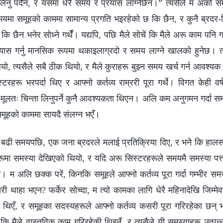
 लिनु पर्दैन, र यसमा धेरै समय र प्रयास लाग्नेछैन।” त्यसैले म अर्को 
यमा समूहको काममा सामान्य प्रगति भइरहेको छ कि छैन, र कुनै ब्रदर-स
ि छैन भनेर सोध्ने गर्थेँ। यद्यपि, पछि मैले सोचें कि मैले अरू काम पनि गर
रयास गर्नु मानसिक रूपमा थकाइलाग्रदो र समय लाग्ने खालको हुनेछ। त
यो, त्यसैले सबै ठीक थियो, र मैले कुराहरू बुझ्न समय खर्च गर्न आवश्य
स्टरहरू भरपर्दा थिए र आफ्नो कर्तव्य राम्ररी पूरा गर्थे। विगत केही वर्
 मूलतः चिन्ता लिनुपर्ने कुनै आवश्यकता थिएन। अलि कम अनुगमन गर्दा सम
 समूहको काममा सायदै संलग्न भएँ।
ा बढी समयपछि, एक जना ब्रदरले मलाई प्रतिक्रिया दिए, र भने कि हालसा
रूमा समस्या देखिएको थियो, र यदि अरू सिस्टरहरूले समयमै समस्या प
ो। म अलि छक्क परें, किनकि समूहले आफ्नो कर्तव्य पूरा गर्दा गम्भीर स
थाहा भएन? फर्केर सोच्दा, म त्यो कामका लागि धेरै महिनादेखि जिम्मेव
ी थिएँ, र समूहका सदस्यहरूले आफ्नो कर्तव्य कसरी पूरा गरिरहेका छन् भ
 कि मैले वास्तविक काम गरिरहेकी थिइनँ, र त्यसैले यी समस्याहरू उत्प