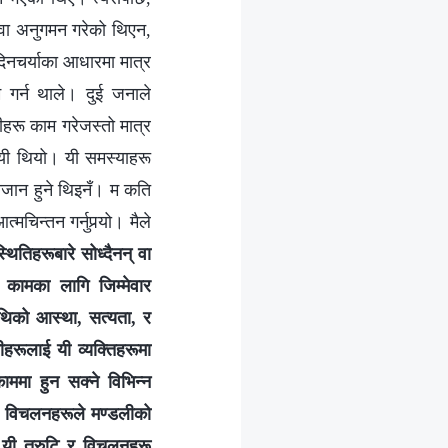
ण वा अनुगमन गरेको थिएन,
दिनचर्याका आधारमा मात्र
म गर्न थाले। दुई जनाले
ीहरू काम गरेजस्तो मात्र
ायी थियो। यी समस्याहरू
नजान हुने थिइनँ। म कति
चिन्तन गर्नुपर्‍यो। मैले
थितिहरूबारे सोध्दैनन् वा
ण कामका लागि जिम्मेवार
ाथिको आस्था, सत्यता, र
िनीहरूलाई यी व्यक्तिहरूमा
ममा हुन सक्ने विभिन्‍न
ि र विचलनहरूले मण्डलीको
ै यी त्रुटि र विचलनहरू