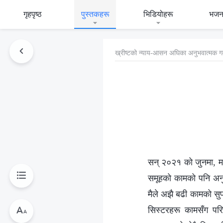
गृहपृष्ठ
पुस्तकहरू
भिडियोहरू
भजन
ख्रीष्‍टको न्याय-आसन अघिका अनुभवात्मक ग
सन् २०२१ को जुनमा, म म
समूहको कामको पनि अनुगम
मैले अझै बढी कामको सुप
सिस्टरहरू कामसँग परि