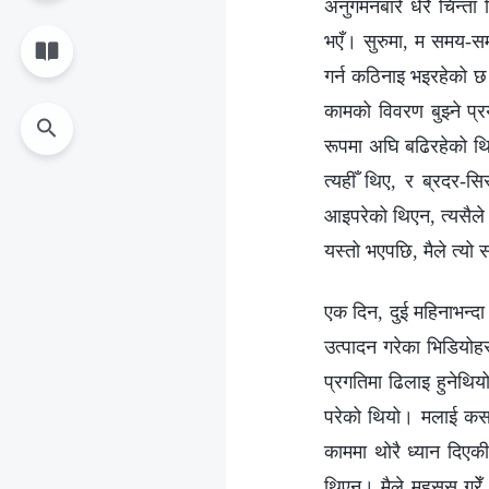
अनुगमनबारे धेरै चिन्ता
भएँ। सुरुमा, म समय-सम
गर्न कठिनाइ भइरहेको छ क
कामको विवरण बुझ्ने प्
रूपमा अघि बढिरहेको थि
त्यहीँ थिए, र ब्रदर-सि
आइपरेको थिएन, त्यसैले
यस्तो भएपछि, मैले त्यो
एक दिन, दुई महिनाभन्द
उत्पादन गरेका भिडियोह
प्रगतिमा ढिलाइ हुनेथिय
परेको थियो। मलाई कसरी 
काममा थोरै ध्यान दिएक
थिएन। मैले महसुस गरेँ