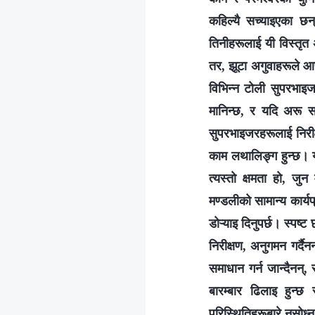
कहिल्यै सच्याइएका छन्
तिनीहरूलाई यी विस्तृत अ
तर, झूटा अगुवाहरूले आफ्
विभिन्‍न टोली सुपरभा
मानिन्छ, र यदि अरू स
सुपरभाइजरहरूलाई निरीक्ष
काम लथालिङ्ग हुन्छ। यो 
त्यस्तो क्षमता हो, जु
मण्डलीको सामान्य कार्यप
डोऱ्याइ दिनुपर्छ। स्पष्
निरीक्षण, अनुगमन गर्दै
समाधान गर्न जान्दैनन्
बारम्बार ढिलाइ हुन्छ
परिस्थितिहरूबारे नसोध्न