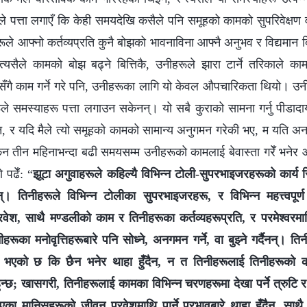
मैले पत्ता लगाएँ कि केही समयदेखि कसैले पनि समूहको कामको सुपरिवेक्ष
ूले आफ्नो कर्तव्यप्रति कुनै बोझको भावनाविना आफ्नै अनुभव र विद्यमान 
त्यसैले कामको बोझ बढ्ने बित्तिकै, उनीहरूले झारा टार्ने तरिकाले का
न सँगै काम गर्ने गरे पनि, उनीहरूका लागि यो केवल औपचारिकता थियो। उन
ले समस्याहरू पत्ता लगाउन सकेनन्। यो सबै कुराको सामना गर्नु पीडाद
एन, र यदि मैले त्यो समूहको कामको सामान्य अनुगमन गरेकी भए, म यति अ
 किन तीन महिनाभन्दा बढी समयसम्म उनीहरूको कामलाई बेवास्ता गरेँ भनेर आत्म
 पढेँ: “
झूटा अगुवाहरूले कहिल्यै विभिन्‍न टोली-सुपरभाइजरहरूको कार्य स्
्। तिनीहरूले विभिन्‍न टोलीका सुपरभाइजरहरू, र विभिन्‍न महत्त्वपूर्
रवेश, साथै मण्डलीको काम र तिनीहरूका कर्तव्यहरूप्रति, र परमेश्‍वरम
नीहरूका मनोवृत्तिहरूबारे पनि सोध्ने, अनगमन गर्ने, वा बुझ्ने गर्दैनन्। त
्धि भएको छ कि छैन भनेर थाहा हुँदैन, न त तिनीहरूलाई तिनीहरूको का
हुन्छ; खासगरी, तिनीहरूलाई कामका विभिन्‍न चरणहरूमा देखा पर्ने त्रुट
िएका मानिसहरूको जीवन प्रवेशमाथि पार्ने प्रभावबारे थाहा हुँदैन, साथ