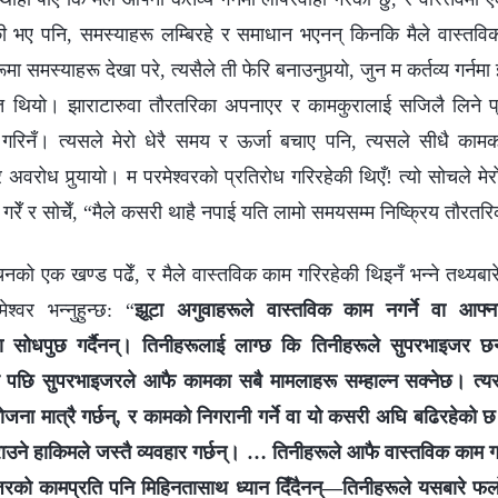
की भए पनि, समस्याहरू लम्बिरहे र समाधान भएनन् किनकि मैले वास्तव
ा समस्याहरू देखा परे, त्यसैले ती फेरि बनाउनुपर्‍यो, जुन म कर्तव्य गर्नमा 
बन्धित थियो। झाराटारुवा तौरतरिका अपनाएर र कामकुरालाई सजिलै लिने प
 गरिनँ। त्यसले मेरो धेरै समय र ऊर्जा बचाए पनि, त्यसले सीधै कामको 
वरोध पुर्‍यायो। म परमेश्‍वरको प्रतिरोध गरिरहेकी थिएँ! त्यो सोचले मेरो 
न गरेँ र सोचेँ, “मैले कसरी थाहै नपाई यति लामो समयसम्म निष्क्रिय तौर
चनको एक खण्ड पढेँ, र मैले वास्तविक काम गरिरहेकी थिइनँ भन्ने तथ्यबारे
श्‍वर भन्‍नुहुन्छ: “
झूटा अगुवाहरूले वास्तविक काम नगर्ने वा आफ्‍
ा सोधपुछ गर्दैनन्। तिनीहरूलाई लाग्छ कि तिनीहरूले सुपरभाइजर छनौ
 र पछि सुपरभाइजरले आफै कामका सबै मामलाहरू सम्‍हाल्‍न सक्‍नेछ। त्
ना मात्रै गर्छन्, र कामको निगरानी गर्ने वा यो कसरी अघि बढिरहेको छ भने
ने हाकिमले जस्तै व्यवहार गर्छन्। … तिनीहरूले आफै वास्तविक काम गर्
रको कामप्रति पनि मिहिनतासाथ ध्यान दिँदैनन्—तिनीहरूले यसबारे फलोअप