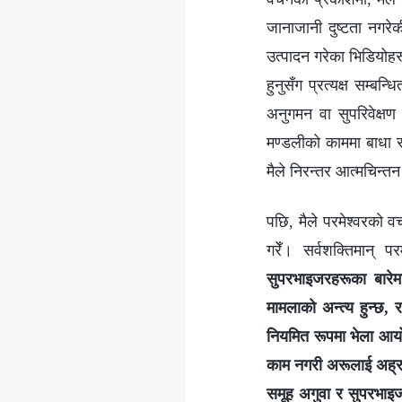
जानाजानी दुष्टता नगरे
उत्पादन गरेका भिडियोहरूम
हुनुसँग प्रत्यक्ष सम्
अनुगमन वा सुपरिवेक्षण
मण्डलीको काममा बाधा र अ
मैले निरन्तर आत्मचिन्त
पछि, मैले परमेश्‍वरको व
गरेँ। सर्वशक्तिमान्‌ परमे
सुपरभाइजरहरूका बारेम
मामलाको अन्त्य हुन्छ,
नियमित रूपमा भेला आयोज
काम नगरी अरूलाई अह्राउ
समूह अगुवा र सुपरभाइज