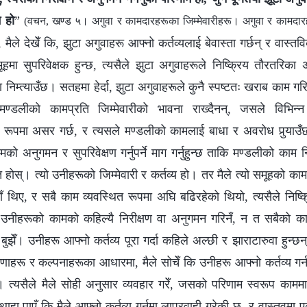
म हो
”
(वचन, खण्ड ५। अगुवा र कामदारहरूका जिम्‍मेवारीहरू। अगुवा र कामदारहर
मैले देखेँ कि, झुटा अगुवाहरू आफ्नो कर्तव्यलाई बेवास्ता गर्छन् र वास्त
मूहमा सुपरिवेक्षक हुन्छ, त्यसैले झुटा अगुवाहरूले निष्क्रिय तौरतरि
निम्त्याउँछ। सतहमा हेर्दा, झुटा अगुवाहरूले कुनै स्पष्टतः खराब काम गरि
डलीको कामप्रति जिम्मेवारीको भावना राख्दैनन्, जसले विभिन्न
र रूपमा असर गर्छ, र त्यसले मण्डलीको कामलाई बाधा र अवरोध पुर्‍याउँछ
ो अनुगमन र सुपरिवेक्षण गर्नुपर्ने माग गर्नुहुन्छ ताकि मण्डलीको काम 
 होस्। त्यो उनीहरूको जिम्मेवारी र कर्तव्य हो। तर मैले त्यो समूहको काम
हाँ थिए, र सबै काम व्यवस्थित रूपमा अघि बढिरहेको थियो, त्यसैले निष
ले उनीहरूको कामको कहिल्यै निरीक्षण वा अनुगमन गरिनँ, न त सबैको क
झेँ। उनीहरू आफ्नो कर्तव्य पूरा गर्दा कहिले अल्छी र झाराटारुवा हुन्छन् भ
णाहरू र कल्पनाहरूका आधारमा, मैले सोचेँ कि उनीहरू आफ्नो कर्तव्य गर्न
न्। त्यसैले मैले सोही अनुसार व्यवहार गरेँ, जसको परिणाम स्वरूप कामम
ाहा पाएँ कि मैले आफ्नो कर्तव्य गर्नमा लापरवाही गरेकी छु, र वास्तवमा ए