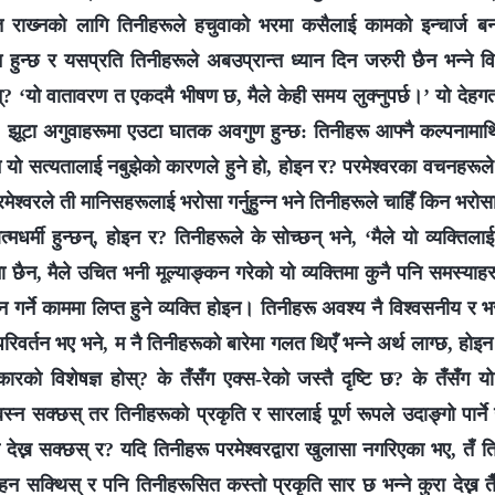
ित राख्‍नको लागि तिनीहरूले हचुवाको भरमा कसैलाई कामको इन्चार्ज बनाउ
न्छ र यसप्रति तिनीहरूले अबउप्रान्त ध्यान दिन जरुरी छैन भन्‍ने विश
्? ‘यो वातावरण त एकदमै भीषण छ, मैले केही समय लुक्‍नुपर्छ।’ यो देहग
, झूटा अगुवाहरूमा एउटा घातक अवगुण हुन्छ: तिनीहरू आफ्नै कल्पनामा
 यो सत्यतालाई नबुझेको कारणले हुने हो, होइन र? परमेश्‍वरका वचनहरूल
श्‍वरले ती मानिसहरूलाई भरोसा गर्नुहुन्‍न भने तिनीहरूले चाहिँ किन भरोसा ग
्मधर्मी हुन्छन्, होइन र? तिनीहरूले के सोच्छन् भने, ‘मैले यो व्यक्तिल
ना छैन, मैले उचित भनी मूल्याङ्कन गरेको यो व्यक्तिमा कुनै पनि समस्याहरू
न गर्ने काममा लिप्त हुने व्यक्ति होइन। तिनीहरू अवश्य नै विश्‍वसनीय र 
 परिवर्तन भए भने, म नै तिनीहरूको बारेमा गलत थिएँ भन्ने अर्थ लाग्‍छ, हो
रकारको विशेषज्ञ होस्? के तँसँग एक्स-रेको जस्तै दृष्टि छ? के तँसँग 
 बस्न सक्छस् तर तिनीहरूको प्रकृति र सारलाई पूर्ण रूपले उदाङ्गो पार्ने
देख्न सक्छस् र? यदि तिनीहरू परमेश्‍वरद्वारा खुलासा नगरिएका भए, तँ 
 सक्थिस् र पनि तिनीहरूसित कस्तो प्रकृति सार छ भन्ने कुरा देख्न तैँले 