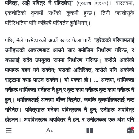
पवित्र, अझै पवित्र नै रहिरहोस्
”
। वास्तवमा,
(प्रकाश २२:११)
एकचोटिको दुष्कर्मी सधैँको दुष्कर्मी हुन्छ। तिनी जस्तोसुकै
परिस्थितिमा पनि कहिल्यै परिवर्तन हुनेथिनन्।
पछि, मैले परमेश्‍वरको अर्को खण्ड फेला पारेँः “
हरेकको परिणामलाई
उनीहरूको आचरणबाट आउने सार बमोजिम निर्धारण गरिन्छ, र
यसलाई सदैव उपयुक्त रूपमा निर्धारण गरिन्छ। कसैले अर्काको
पापहरू बहन गर्न सक्दैन; यसको अतिरिक्त, कसैले पनि अर्काको
सट्टामा दण्ड पाउन सक्दैन। यो पक्का हो। … अन्तमा, धार्मिकता
गर्नेहरू धार्मिकता गर्नेहरू नै हुन् र दुष्ट काम गर्नेहरू दुष्ट काम गर्नेहरू नै
हुन्। धर्मीहरूलाई अन्तमा बाँच्न दिइनेछ, जबकि दुष्कर्मीहरूलाई नष्ट
गरिनेछ। पवित्रहरू भनेका पवित्रहरू नै हुन्; उनीहरू अपवित्र
होइनन्। अपवित्रहरू अपवित्र नै हुन्, र उनीहरूका एक अंश पनि
पवित्र होइनन्। नष्ट पारिने मानिसहरू सबै खराब हुन् र बाँच्नेहरू धर्मी