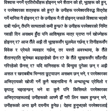
विश्‍वास नगर्ने प्रतिरोधीहरू होइनन् भने शैतान को हो, भूतहरू को हुन्,
र परमेश्‍वरका शत्रुहरू को हुन्? के उनीहरू परमेश्‍वरविरुद्ध विद्रोह
गर्ने मानिस नै होइनन् र? के उनीहरू नै ती होइनन् जसले विश्‍वास भएको
दाबी गर्छन्, तैपनि सत्यताको कमी हुन्छ? के उनीहरू परमेश्‍वरको निम्ति
गवाही दिन असक्षम हुँदा पनि आशिष्‌हरू मात्र प्राप्‍त गर्न खोज्नेहरू
होइनन् र? आज तैँले अझै ती भूतहरूसँग घुलमेल गर्छस् र तिनीहरूसँग
विवेक र प्रेमले व्यवहार गर्छस्, तर यस्तो अवस्थामा, के तैँले
शैतानप्रति शुभेच्छा बढाइरहेको छैन र? के तैँले भूतहरूसँग साँठगाँठ
गरिरहेको छैनस् र? यदि मानिसहरू यो बिन्दुमा पुगेका छन् र अझै
असल र खराबबीच भिन्नता छुट्याउन असक्षम छन् भने, र परमेश्‍वरका
अभिप्रायको खोजी गर्ने कुनै चाहनाविना नै अन्धाधुन्ध प्रेमिलो र
कृपालु भइरहन्छन्‌ भने वा कुनै पनि किसिमले परमेश्‍वरका
अभिप्रायहरूलाई उनीहरूको आफ्नै झैँ गरी लिन सक्षम हुन्छन् भने,
उनीहरूको अन्त झनै दयनीय हुनेछ। देहमा हुनुभएको परमेश्‍वरलाई