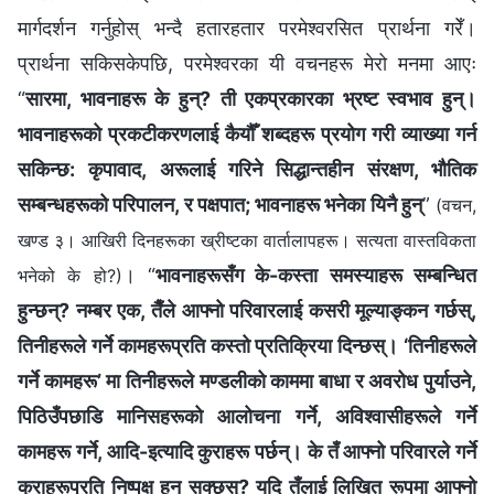
मार्गदर्शन गर्नुहोस् भन्दै हतारहतार परमेश्‍वरसित प्रार्थना गरेँ।
प्रार्थना सकिसकेपछि, परमेश्‍वरका यी वचनहरू मेरो मनमा आएः
“
सारमा, भावनाहरू के हुन्? ती एकप्रकारका भ्रष्ट स्वभाव हुन्।
भावनाहरूको प्रकटीकरणलाई कैयौँ शब्‍दहरू प्रयोग गरी व्याख्या गर्न
सकिन्छ: कृपावाद, अरूलाई गरिने सिद्धान्तहीन संरक्षण, भौतिक
सम्‍बन्धहरूको परिपालन, र पक्षपात; भावनाहरू भनेका यिनै हुन्
”
(वचन,
खण्ड ३। आखिरी दिनहरूका ख्रीष्टका वार्तालापहरू। सत्यता वास्तविकता
। “
भावनाहरूसँग के-कस्ता समस्याहरू सम्बन्धित
भनेको के हो?)
हुन्छन्? नम्बर एक, तैँले आफ्नो परिवारलाई कसरी मूल्याङ्कन गर्छस्,
तिनीहरूले गर्ने कामहरूप्रति कस्तो प्रतिक्रिया दिन्छस्। ‘तिनीहरूले
गर्ने कामहरू’ मा तिनीहरूले मण्डलीको काममा बाधा र अवरोध पुर्याउने,
पिठिउँपछाडि मानिसहरूको आलोचना गर्ने, अविश्‍वासीहरूले गर्ने
कामहरू गर्ने, आदि-इत्यादि कुराहरू पर्छन्। के तँ आफ्नो परिवारले गर्ने
कुराहरूप्रति निष्पक्ष हुन सक्छस्? यदि तँलाई लिखित रूपमा आफ्नो