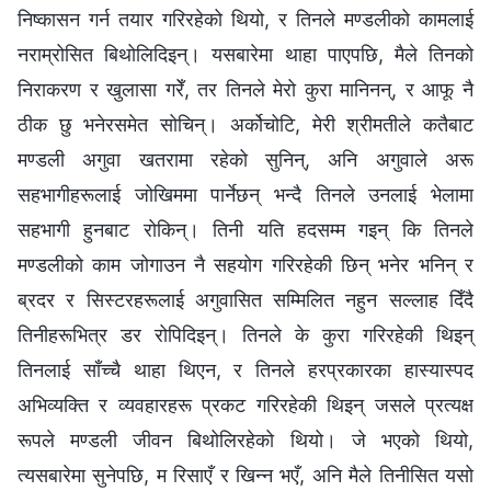
निष्कासन गर्न तयार गरिरहेको थियो, र तिनले मण्डलीको कामलाई
नराम्रोसित बिथोलिदिइन्। यसबारेमा थाहा पाएपछि, मैले तिनको
निराकरण र खुलासा गरेँ, तर तिनले मेरो कुरा मानिनन्, र आफू नै
ठीक छु भनेरसमेत सोचिन्। अर्कोचोटि, मेरी श्रीमतीले कतैबाट
मण्डली अगुवा खतरामा रहेको सुनिन्, अनि अगुवाले अरू
सहभागीहरूलाई जोखिममा पार्नेछन् भन्दै तिनले उनलाई भेलामा
सहभागी हुनबाट रोकिन्। तिनी यति हदसम्म गइन् कि तिनले
मण्डलीको काम जोगाउन नै सहयोग गरिरहेकी छिन् भनेर भनिन् र
ब्रदर र सिस्टरहरूलाई अगुवासित सम्मिलित नहुन सल्लाह दिँदै
तिनीहरूभित्र डर रोपिदिइन्। तिनले के कुरा गरिरहेकी थिइन्
तिनलाई साँच्‍चै थाहा थिएन, र तिनले हरप्रकारका हास्यास्पद
अभिव्यक्ति र व्यवहारहरू प्रकट गरिरहेकी थिइन् जसले प्रत्यक्ष
रूपले मण्डली जीवन बिथोलिरहेको थियो। जे भएको थियो,
त्यसबारेमा सुनेपछि, म रिसाएँ र खिन्‍न भएँ, अनि मैले तिनीसित यसो