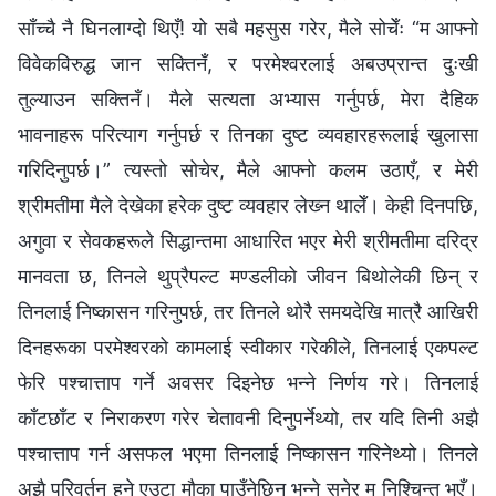
साँच्‍चै नै घिनलाग्दो थिएँ! यो सबै महसुस गरेर, मैले सोचेँः “म आफ्नो
विवेकविरुद्ध जान सक्तिनँ, र परमेश्‍वरलाई अबउप्रान्त दुःखी
तुल्याउन सक्तिनँ। मैले सत्यता अभ्यास गर्नुपर्छ, मेरा दैहिक
भावनाहरू परित्याग गर्नुपर्छ र तिनका दुष्ट व्यवहारहरूलाई खुलासा
गरिदिनुपर्छ।” त्यस्तो सोचेर, मैले आफ्नो कलम उठाएँ, र मेरी
श्रीमतीमा मैले देखेका हरेक दुष्ट व्यवहार लेख्‍न थालेँ। केही दिनपछि,
अगुवा र सेवकहरूले सिद्धान्तमा आधारित भएर मेरी श्रीमतीमा दरिद्र
मानवता छ, तिनले थुप्रैपल्ट मण्डलीको जीवन बिथोलेकी छिन् र
तिनलाई निष्कासन गरिनुपर्छ, तर तिनले थोरै समयदेखि मात्रै आखिरी
दिनहरूका परमेश्‍वरको कामलाई स्वीकार गरेकीले, तिनलाई एकपल्ट
फेरि पश्‍चात्ताप गर्ने अवसर दिइनेछ भन्‍ने निर्णय गरे। तिनलाई
काँटछाँट र निराकरण गरेर चेतावनी दिनुपर्नेथ्यो, तर यदि तिनी अझै
पश्‍चात्ताप गर्न असफल भएमा तिनलाई निष्कासन गरिनेथ्यो। तिनले
अझै परिवर्तन हुने एउटा मौका पाउँनेछिन् भन्‍ने सुनेर म निश्‍चिन्त भएँ।