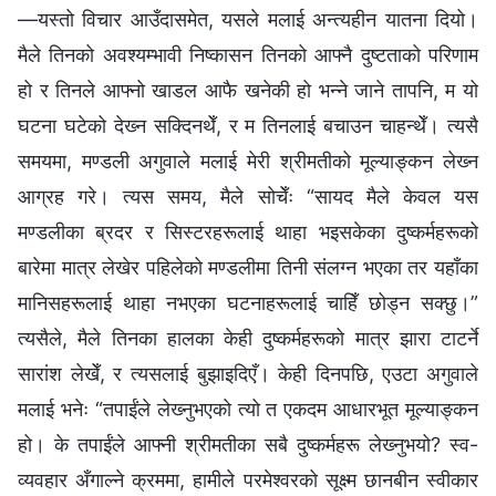
—यस्तो विचार आउँदासमेत, यसले मलाई अन्त्यहीन यातना दियो।
मैले तिनको अवश्यम्भावी निष्कासन तिनको आफ्नै दुष्टताको परिणाम
हो र तिनले आफ्नो खाडल आफै खनेकी हो भन्‍ने जाने तापनि, म यो
घटना घटेको देख्‍न सक्दिनथेँ, र म तिनलाई बचाउन चाहन्थेँ। त्यसै
समयमा, मण्डली अगुवाले मलाई मेरी श्रीमतीको मूल्याङ्कन लेख्‍न
आग्रह गरे। त्यस समय, मैले सोचेँः “सायद मैले केवल यस
मण्डलीका ब्रदर र सिस्टरहरूलाई थाहा भइसकेका दुष्कर्महरूको
बारेमा मात्र लेखेर पहिलेको मण्डलीमा तिनी संलग्‍न भएका तर यहाँका
मानिसहरूलाई थाहा नभएका घटनाहरूलाई चाहिँ छोड्न सक्छु।”
त्यसैले, मैले तिनका हालका केही दुष्कर्महरूको मात्र झारा टाटर्ने
सारांश लेखेँ, र त्यसलाई बुझाइदिएँ। केही दिनपछि, एउटा अगुवाले
मलाई भनेः “तपाईंले लेख्‍नुभएको त्यो त एकदम आधारभूत मूल्याङ्कन
हो। के तपाईंले आफ्नी श्रीमतीका सबै दुष्कर्महरू लेख्‍नुभयो? स्व-
व्यवहार अँगाल्‍ने क्रममा, हामीले परमेश्‍वरको सूक्ष्म छानबीन स्वीकार