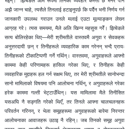
भइन्।” झिचेङले आम रूपमा तिनको व्यवहार कस्तो छ भनेर पनि
अझै जान्‍न चाहे, त्यसैले तिनलाई हटाइनुपर्छ कि पर्दैन भनी निर्णय गर्न
जानकारी उपलब्ध गराउन उनले मलाई एउटा मूल्याङ्कन लेख्‍न
आग्रह गरे। त्यस समयमा, मैले अलि खिन्‍न महसुस गरेँ। झिचेङले
सत्य बोलिरहेका थिए—मेरी श्रीमतीले वास्तवमै अगुवा र सेवकहरू
अनुत्तरदायी छन् र तिनीहरूले व्यवहारिक काम गरेनन् भन्दै प्रायः
तिनीहरूको टीकाटिप्पणी गर्ने गर्थिन्। वास्तवमा, अगुवाहरूले आफ्नो
काममा केही परिणामहरू हासिल गरेका थिए, र तिनीहरू केही
व्यवहारिक मुद्दाहरू हल गर्न सक्षम थिए, तर मेरी श्रीमतीले सानोभन्दा
सानो मामिलाको विषयमा पनि आलोचना गर्थिन्, र अगुवाहरूले गरेका
हरेक काममा गल्ती भेट्टाउँथिन्। यस मामिलामा मैले तिनीसित
यसअघि नै सङ्गति गरेको थिएँ, तर तिनले आफ्ना चालचलनहरू
परिवर्तन गरिनन्, र भेला समूहहरूमा अगुवाहरूको बारेमा निरन्तर
आलोचनाका आवाजहरू उठाइ नै रहिन्। जब तिनको समूह अगुवा