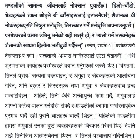
मण्डलीको सामान्य जीवनलाई नोक्सान पुर्‍याउँछ। ढिलो-चाँडो,
भेडाहरूको खाल ओढ्ने यी ब्वाँसाहरूलाई हटाउनैपर्छ; शैतानका यी
नोकरहरूप्रति निष्ठुर मनोवृत्ति, तिरस्कार गर्ने मनोवृत्ति अपनाउनुपर्छ।
परमेश्‍वरको पक्षमा उभिनु भनेको यही मात्रै हो, र त्यसो गर्न नसक्नेहरू
शैतानको साथमा हिलोमा लडीबुडी गर्दैछन्
”
(वचन, खण्ड १। परमेश्‍वरको
। मेरी
देखापराइ र काम। सत्यताको अभ्यास नगर्नेहरूलाई एउटा चेतावनी)
श्रीमतीका कार्यहरू परमेश्‍वरले बयान गर्नुभएको जस्तै थिए। विगतमा,
तिनले प्रायः सत्यता बङग्याइन्, र अगुवा र सेवकहरूको आलोचना
गरिन्, अनि ब्रदर र सिस्टरहरू तथा अगुवा र सेवकहरूबीच द्वन्द्व
मच्‍चाइदिइन्। अहिले, तिनी फेरि अन्धाधुन्ध काम गर्दै, अगुवालाई
आफ्नो कर्तव्य पालन गर्नदेखि रोक्दै र मण्डलीको काममा गम्भीरतापूर्वक
प्रभाव पार्दै उही पुरानै चालहरू चाल्दै थिइन्। पहिलेको मण्डलीमा
हाम्रा अगुवाले उनका दुष्ट व्यवहारहरूको चिरफार गरेका थिए, तैपनि
अझै तिनीसित आत्मसचेतना थिएन, र तिनले पश्‍चात्ताप गर्दिनथिन्।