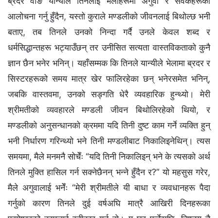
ब्रदर वाङ यान्यीले तिनलाई भेलाहरूमा अगुवा र सेवकहरूको
आलोचना गर्नु हुँदैन, यस्तो कुराले मण्डलीको जीवनलाई बिथोल्छ भनी
बताए, तब तिनले उनको निन्दा गर्दै उनले केवल शब्द र
धर्मसिद्धान्तहरू भट्याउँछन् तर उनीसित सत्यता वास्तविकताको कुनै
ज्ञान छैन भनेर भनिन्। यहाँसम्मक कि तिनले यान्यीले भेलामा ब्रदर र
सिस्टरहरूको समय मात्र खेर फालिरहेका छन् भनेरसमेत भनिन्,
जबकि वास्तवमा, उनको सङ्गति धेरै व्यवहारिक हुन्थ्यो। मेरी
श्रीमतीको व्यवहारले मण्डली जीवन बिथोलिरहेको थियो, र
मण्डलीको अनुसन्धानको क्रममा यदि तिनी दुष्ट काम गर्ने व्यक्ति हुन्
भनी निर्धारण गरिन्थ्यो भने तिनी मण्डलीबाट निकालिइनेथिन्। त्यस
समयमा, मैले मनमनै सोचेँः “यदि तिनी निकालिइन् भने के त्यसको अर्थ
तिनले मुक्ति हासिल गर्न सक्‍नेछैनन् भन्‍ने हुँदैन र?” यो महसुस गरेर,
मैले अगुवालाई भनेँः “मेरी श्रीमतीले यी बाधा र व्यवधानहरू पैदा
गर्नुको कारण तिनले दुई वर्षअघि मात्रै आखिरी दिनहरूका