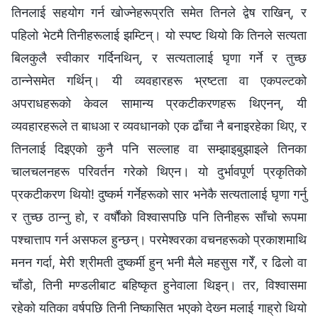
तिनलाई सहयोग गर्न खोज्नेहरूप्रति समेत तिनले द्वेष राखिन्, र
पहिलो भेटमै तिनीहरूलाई झम्टिन्। यो स्पष्ट थियो कि तिनले सत्यता
बिलकुलै स्वीकार गर्दिनथिन्, र सत्यतालाई घृणा गर्ने र तुच्छ
ठान्‍नेसमेत गर्थिन्। यी व्यवहारहरू भ्रष्टता वा एकपल्टको
अपराधहरूको केवल सामान्य प्रकटीकरणहरू थिएनन्, यी
व्यवहारहरूले त बाधआ र व्यवधानको एक ढाँचा नै बनाइरहेका थिए, र
तिनलाई दिइएको कुनै पनि सल्लाह वा सम्झाइबुझाइले तिनका
चालचलनहरू परिवर्तन गरेको थिएन। यो दुर्भावपूर्ण प्रकृतिको
प्रकटीकरण थियो! दुष्कर्म गर्नेहरूको सार भनेकै सत्यतालाई घृणा गर्नु
र तुच्छ ठान्‍नु हो, र वर्षौंको विश्‍वासपछि पनि तिनीहरू साँचो रूपमा
पश्‍चात्ताप गर्न असफल हुन्छन्। परमेश्‍वरका वचनहरूको प्रकाशमाथि
मनन गर्दा, मेरी श्रीमती दुष्कर्मी हुन् भनी मैले महसुस गरेँ, र ढिलो वा
चाँडो, तिनी मण्डलीबाट बहिष्कृत हुनेवाला थिइन्। तर, विश्‍वासमा
रहेको यतिका वर्षपछि तिनी निष्कासित भएको देख्‍न मलाई गाह्रो थियो