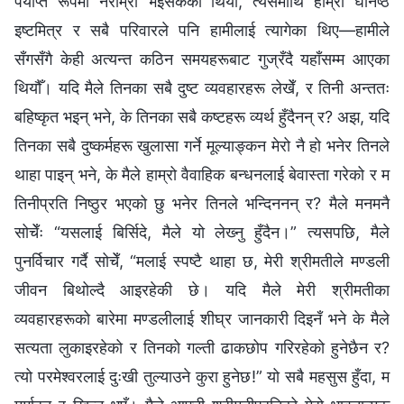
पर्याप्त रूपमा नराम्रो भइसकेको थियो, त्यसमाथि हाम्रा घनिष्ठ
इष्टमित्र र सबै परिवारले पनि हामीलाई त्यागेका थिए—हामीले
सँगसँगै केही अत्यन्त कठिन समयहरूबाट गुज्रँदै यहाँसम्म आएका
थियौँ। यदि मैले तिनका सबै दुष्ट व्यवहारहरू लेखेँ, र तिनी अन्ततः
बहिष्कृत भइन् भने, के तिनका सबै कष्टहरू व्यर्थ हुँदैनन् र? अझ, यदि
तिनका सबै दुष्कर्महरू खुलासा गर्ने मूल्याङ्कन मेरो नै हो भनेर तिनले
थाहा पाइन् भने, के मैले हाम्रो वैवाहिक बन्धनलाई बेवास्ता गरेको र म
तिनीप्रति निष्ठुर भएको छु भनेर तिनले भन्दिननन् र? मैले मनमनै
सोचेँः “यसलाई बिर्सिदे, मैले यो लेख्‍नु हुँदैन।” त्यसपछि, मैले
पुनर्विचार गर्दै सोचेँ, “मलाई स्पष्टै थाहा छ, मेरी श्रीमतीले मण्डली
जीवन बिथोल्दै आइरहेकी छे। यदि मैले मेरी श्रीमतीका
व्यवहारहरूको बारेमा मण्डलीलाई शीघ्र जानकारी दिइनँ भने के मैले
सत्यता लुकाइरहेको र तिनको गल्ती ढाकछोप गरिरहेको हुनेछैन र?
त्यो परमेश्‍वरलाई दुःखी तुल्याउने कुरा हुनेछ!” यो सबै महसुस हुँदा, म