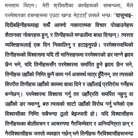
मनसाय थिएन। मेरी श्रीमतीका कार्यहरूको सम्बन्धमा, मैले
परमेश्‍वरका वचनहरूमा एउटा खण्ड भेट्टाएँ जसले भन्छः “
दाजुभाइ-
दिदीबहिनीहरूमाझ सधैँ आफ्नो नकारात्मक विचार पोखाउनेहरू
शैतानका नोकरहरू हुन्, र तिनीहरूले मण्डलीमा बाधा दिन्छन्। त्यस्ता
व्यक्तिहरूलाई एक दिन निकालिनु र हटाइनुपर्छ। परमेश्‍वरमाथिको
तिनीहरूको विश्‍वासमा यदि ती मानिसहरूमा परमेश्‍वरको डर मान्ने हृदय
छैन भने, यदि तिनीहरूसँग परमेश्‍वरमा समर्पित हुने हृदय छैन भने,
तिनीहरू उहाँको निम्ति कुनै काम गर्न असमर्थ मात्र हुँदैनन्, तर त्यसको
विपरीत तिनीहरू उहाँको काममा बाधा दिने र उहाँलाई प्रतिरोध गर्नेहरू
बन्नेछन्। परमेश्‍वरमा विश्‍वास गर्नु तर उहाँप्रति समर्पित नहुनु वा
उहाँको डर नमान्नु, बरु त्यसको साटो उहाँको विरोध गर्नु भनेको एक
विश्‍वासीका निम्ति सबैभन्दा ठूलो बेइज्जती हो। यदि विश्‍वासीहरू
तिनीहरूका बोलीवचन र आचरणमा गैरजिम्मेवार र अनियन्त्रित छन् र
गैरविश्‍वासीहरू जस्तो व्यवहार गर्छन् भने तिनीहरू गैरविश्‍वासीहरूभन्दा