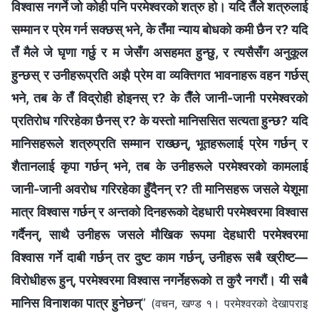
विश्‍वास नगर्ने जो कोही पनि परमेश्‍वरको शत्रु हो। यदि तैँले शत्रुलाई
सम्मान र प्रेम गर्न सक्छस् भने, के तँमा न्याय बोधको कमी छैन र? यदि
तँ मैले जे घृणा गर्छु र म जेसँग असहमत हुन्छु, र त्यसैसँग अनुकूल
हुन्छस् र उनीहरूप्रति अझै प्रेम वा व्यक्तिगत भावनाहरू वहन गर्छस्
भने, तब के तँ विद्रोही होइनस् र? के तैँले जानी-जानी परमेश्‍वरको
प्रतिरोध गरिरहेका छैनस् र? के यस्तो मानिससित सत्यता हुन्छ? यदि
मानिसहरूले शत्रुप्रति सम्मान राख्छन्, भूतहरूलाई प्रेम गर्छन् र
शैतानलाई कृपा गर्छन् भने, तब के उनीहरूले परमेश्‍वरको कामलाई
जानी-जानी अवरोध गरिरहेका हुँदैनन् र? ती मानिसहरू जसले येशूमा
मात्र विश्‍वास गर्छन् र अन्तको दिनहरूको देहधारी परमेश्‍वरमा विश्‍वास
गर्दैनन्, साथै उनीहरू जसले मौखिक रूपमा देहधारी परमेश्‍वरमा
विश्‍वास गर्ने दाबी गर्छन् तर दुष्ट काम गर्छन्, उनीहरू सबै ख्रीष्ट—
विरोधीहरू हुन्, परमेश्‍वरमा विश्‍वास नगर्नेहरूको त कुरै नगरौं। यी सबै
मानिस विनाशका पात्र हुनेछन्
”
(वचन, खण्ड १। परमेश्‍वरको देखापराइ