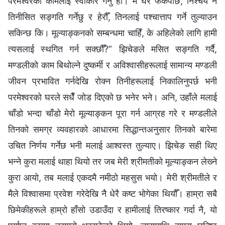
परमेश्‍वरको कामलाई स्वीकार गर्नु हो। म घर फर्केपछि, निश्‍चय नै
तिनीसित सङ्गति गर्नेछु र हेरौँ, तिनलाई पश्‍चात्ताप गर्ने तुल्याउन
सकिन्छ कि। मूल्याङ्कनको सम्बन्धमा चाहिँ, के अहिलेको लागि हामी
त्यसलाई स्थगित गर्न सक्छौँ?” झिचेङले मसित सङ्गति गर्दै,
मण्डलीको काम बिथोल्ने दुष्कर्मी र अविश्‍वासीहरूलाई सामान्य मण्डली
जीवन प्रभावित गर्नदेखि रोक्‍न तिनीहरूलाई निकालिनुपर्छ भनी
परमेश्‍वरको घरले सधैँ जोड दिएको छ भनेर भने। अनि, उहाँले मलाई
चाँडो भन्दा चाँडो मेरो मूल्याङ्कन पूरा गर्न आग्रह गरे र मण्डलीले
तिनको समग्र व्यवहारको आधारमा सिद्धान्तअनुसार तिनको बारेमा
उचित निर्णय गर्नेछ भनी मलाई आश्‍वस्त तुल्याए। झिचेङ सही थिए
भन्‍ने कुरा मलाई थाहा थियो तर जब मेरी श्रीमतीको मूल्याङ्कन लेख्‍ने
कुरा आयो, तब मलाई एकदमै नमीठो महसुस भयो। मेरी श्रीमतीले र
मैले विश्‍वासमा प्रवेश गरेदेखि नै धेरै कष्ट भोगेका थियौँ। हाम्रा सबै
छिमेकीहरूले हाम्रो हाँसो उडाउँदा र हामीलाई तिरष्कार गर्दा नै, यो