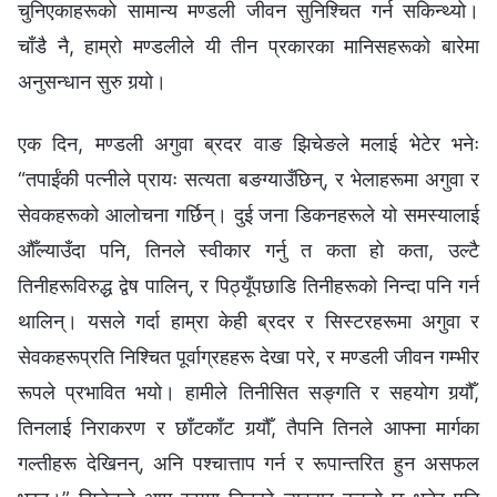
चुनिएकाहरूको सामान्य मण्डली जीवन सुनिश्‍चित गर्न सकिन्थ्यो।
चाँडै नै, हाम्रो मण्डलीले यी तीन प्रकारका मानिसहरूको बारेमा
अनुसन्धान सुरु गर्‍यो।
एक दिन, मण्डली अगुवा ब्रदर वाङ झिचेङले मलाई भेटेर भनेः
“तपाईंकी पत्‍नीले प्रायः सत्यता बङग्याउँछिन्, र भेलाहरूमा अगुवा र
सेवकहरूको आलोचना गर्छिन्। दुई जना डिकनहरूले यो समस्यालाई
औँल्याउँदा पनि, तिनले स्वीकार गर्नु त कता हो कता, उल्टै
तिनीहरूविरुद्ध द्वेष पालिन्, र पिठ्यूँपछाडि तिनीहरूको निन्दा पनि गर्न
थालिन्। यसले गर्दा हाम्रा केही ब्रदर र सिस्टरहरूमा अगुवा र
सेवकहरूप्रति निश्‍चित पूर्वाग्रहहरू देखा परे, र मण्डली जीवन गम्भीर
रूपले प्रभावित भयो। हामीले तिनीसित सङ्गति र सहयोग गर्‍यौँ,
तिनलाई निराकरण र छाँटकाँट गर्‍यौँ, तैपनि तिनले आफ्ना मार्गका
गल्तीहरू देखिनन्, अनि पश्‍चात्ताप गर्न र रूपान्तरित हुन असफल