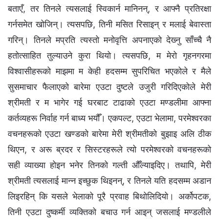
बताएँ, तर तिनले त्यसलाई स्विकार्न मानिनन्, र आफ्नै प्रतिरक्षा
गर्नसमेत खोजिन्। त्यसपछि, तिनी मसित रिसाइन् र मलाई बेवास्ता
गरिन्। तिनले मप्रति त्यस्तो मनोवृत्ति अपनाएको देख्‍नु साँच्‍चै नै
हतोत्साहित तुल्याउने कुरा थियो। त्यसपछि, म मेरो गृहनगरमा
विश्‍वासीहरूको माझमा म केही हदसम्म सुपरिचित भएकोले र मैले
सुसमाचार फैलाएको बारेमा एउटा दुष्टले उजुरी गरिदिएकोले मेरी
श्रीमती र म भागेर गई घरबाट टाढाको एउटा मण्डलीमा आफ्ना
कर्तव्यहरू निर्वाह गर्न बाध्य भयौँ। एकपल्ट, एउटा भेलामा, परमेश्‍वरका
वचनहरूको एउटा खण्डको बारेमा मेरी श्रीमतीको बुझाइ अलि ठीक
थिएन, र अरू ब्रदर र सिस्टरहरूले त्यो परमेश्‍वरको वचनहरूको
सही व्याख्या होइन भनेर तिनको गल्ती औँल्याइदिए। तथापि, मेरी
श्रीमती त्यसलाई मान्‍न इच्छुक थिइनन्, र तिनले यति हदसम्म अडान
लिइरहिन् कि यसले भेलाको पूरै प्रवाह बिथोलिदियो। अर्कोपटक,
तिनी एउटा दुष्कर्मी व्यक्तिको बचाउ गर्न आइन् जसलाई मण्डलीले