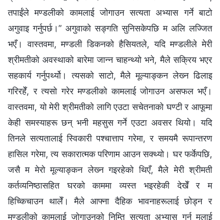
तपाईंले मण्डलीको कामलाई जोगाउन सत्यता अभ्यास गर्ने बाटो
अगुवाइ गर्नुपर्छ।” अगुवाको सङ्गति सुनिसकेपछि म अलि लज्‍जित
भएँ। वास्तवमा, मण्डली डिकनको हैसियतले, यदि मण्डलीले मेरी
श्रीमतीको अवस्थाको बारेमा जान्‍न चाहन्थ्यो भने, मैले सक्रिय भएर
सहकार्य गर्नुपर्थ्यो। त्यसको साटो, मैले मूल्याङ्कन लेख्‍न ढिलाइ
गरिरहेँ, र त्यसो गरेर मण्डलीको कामलाई जोगाउन असफल भएँ।
वास्तवमा, यो मेरी श्रीमतीको लागि एउटा सचेतनाको घण्टी र आफूमा
केही समस्याहरू छन् भनी महसुस गर्ने एउटा अवसर थियो। यदि
तिनले सत्यतालाई स्विकारी पश्‍चात्ताप गरेमा, र समयमै रूपान्तरण
हासिल गरेमा, त्य सकारात्मक परिणाम आउन सक्थ्यो। घर फर्केपछि,
जसै म मेरो मूल्याङ्कन लेख्‍न गइरहेको थिएँ, मैले मेरी श्रीमती
कर्तव्यनिष्ठासहित घरको काममा व्यस्त भइरहेकी देखेँ र म
हिच्किचाउन थालेँ। मैले आफ्ना दैहिक भावनाहरूलाई छोड्न र
मण्डलीको कामलाई जोगाउनको निम्ति सत्यता अभ्यास गर्न मलाई