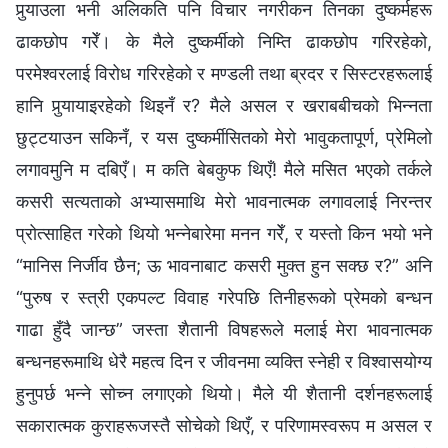
पुर्‍याउला भनी अलिकति पनि विचार नगरीकन तिनका दुष्कर्महरू
ढाकछोप गरेँ। के मैले दुष्कर्मीको निम्ति ढाकछोप गरिरहेको,
परमेश्‍वरलाई विरोध गरिरहेको र मण्डली तथा ब्रदर र सिस्टरहरूलाई
हानि पुर्‍यायाइरहेको थिइनँ र? मैले असल र खराबबीचको भिन्‍नता
छुट्टयाउन सकिनँ, र यस दुष्कर्मीसितको मेरो भावुकतापूर्ण, प्रेमिलो
लगावमुनि म दबिएँ। म कति बेबकुफ थिएँ! मैले मसित भएको तर्कले
कसरी सत्यताको अभ्यासमाथि मेरो भावनात्मक लगावलाई निरन्तर
प्रोत्साहित गरेको थियो भन्‍नेबारेमा मनन गरेँ, र यस्तो किन भयो भने
“मानिस निर्जीव छैन; ऊ भावनाबाट कसरी मुक्त हुन सक्छ र?” अनि
“पुरुष र स्‍त्री एकपल्ट विवाह गरेपछि तिनीहरूको प्रेमको बन्धन
गाढा हुँदै जान्छ” जस्ता शैतानी विषहरूले मलाई मेरा भावनात्मक
बन्धनहरूमाथि धेरै महत्व दिन र जीवनमा व्यक्ति स्‍नेही र विश्‍वासयोग्य
हुनुपर्छ भन्‍ने सोच्न लगाएको थियो। मैले यी शैतानी दर्शनहरूलाई
सकारात्मक कुराहरूजस्तै सोचेको थिएँ, र परिणामस्वरूप म असल र