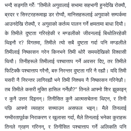
भन्दै सङ्गति गरेँः “तिमीले अगुवालाई सभामा सहभागी हुनदेखि रोक्यौ,
ब्रदर र सिस्टरहरूमाझ डर रोप्यौ, मानिसहरूलाई अगुवाको सम्पर्कमा
आउनदेखि रोक्यौ, र अगुवाको कर्तव्य पालन गर्ने क्षमतामा बाधा दियौ।
के तिमीले दुष्टता गरिरहेकी र मण्डलीको जीवनलाई बिथोलिरहेकी
थिइनौ र? विगतमा, तिमीले त्यो सबै दुष्टता गर्दा पनि मण्डलीले
तिमीलाई निष्कासन गरेन किनभने तिमी थोरै समयदेखिको विश्‍वासी
थियौ। तिनीहरूले तिमीलाई पश्‍चात्ताप गर्ने अवसर दिए, तर तिमीले
फिटिक्‍कै पश्‍चात्ताप गरैनौ, बरु निरन्तर दुष्टता गरि नै रह्यौ। यदि तिमी
यसरी नै निरन्तर लागिरह्यौ भने तिमी निश्‍चय नै निष्कासन गरिनेछौ।
तब तिमीले कसरी मुक्ति हासिल गर्नेछौ?” तिनले आफ्नो शिर झुकाइन्
र कुनै उत्तर दिइनन्। तिनीसित कुनै आत्मसचेतना थिएन, र तिनी
पछि आफ्नो व्यवहार सच्याउन असफल भइन्। मैले तिनलाई
गम्भीरतापूर्वक निराकरण र खुलासा गर्दा, मैले तिनलाई भनेका कुराहरू
तिनले ग्रहण गरिनन्, र तिनीसित पश्‍चात्ताप गर्ने अलिकति पनि