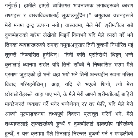
गर्नुपर्छ। हामीले हाम्रो व्यक्तिगत भावनात्मक लगावहरूको कारण
तथ्यहरू र वास्तविकतालाई लुकाउनुहुँदैन।” अगुवाका वचनहरूले
मेरो मनमा द्वन्द्व उत्पन्‍न भयो। वास्तवमा, मैले मेरी श्रीमतीका सबै
दुष्कर्महरूको बारेमा लेखेको थिइनँ किनभने यदि मैले त्यसो गरेँ भने
तिनका व्यवहारहरूको समग्र नमूनाअनुसार तिनी दुष्कर्मी निर्धारित भई
तुरुन्तै निष्कासित हुनेथिन्। तिनी कति प्रतिरोधी थिइन् भन्‍ने
कुरालाई ध्यानमा राखेर यदि तिनी साँच्‍चै नै निष्कासित भएमा मैले
प्रमाण जुटाएको हो भनी थहा भयो भने तिनी अन्त्यहीन रूपमा मसित
विवाद गरिरहनेथिन्। अझ, यदि जे भएको थियो, त्यो मेरा
छोराछोरीहरूले थाहा पाए भने, के मैले मेरी आफ्नै श्रीमतीलाई बाहिरी
मान्छेजस्तै व्यवहार गरेँ भनेर भन्‍नेथेनन् र? तर फेरि, यदि मैले मेरो
आफ्नो मूल्याङ्कनमा तथ्यपूर्ण विवरण प्रस्तुत गरिनँ भने, मैले
तथ्यहरूलाई लुकाइरहेको हुन्थेँ र दुष्कर्मीलाई ढाकछोप गरिरहेको
हुन्थेँ, र यस क्रममा मैले तिनलाई निरन्तर दुष्कर्म गर्न र मण्डलीको