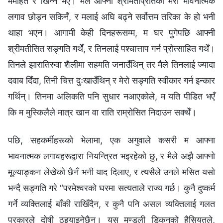
मर्माहत र खिन्‍न भएँ। मैले आफ्नी श्रीमतीप्रतिको मेरो भावनात्मक
लगाव छोड्न सकिनँ, र मलाई अघि बढ्ने सर्वोत्तम तरिका के हो भनी
थाहा भएन। आगामी केही दिनहरूसम्म, म घर पुगेपछि आफ्नी
श्रीमतीसित सङ्गति गर्थेँ, र तिनलाई पश्‍चात्ताप गर्न प्रोत्साहित गर्थें।
तिनले झारातिरुवा शैलीमा सहमति जनाउँथिन् तर मैले तिनलाई ज्यादा
दवाब दिँदा, तिनी चित्त दुःखाउँथिन् र मेरो सङ्गति स्वीकार गर्न इन्कार
गर्थिन्। तिनमा अलिकति पनि सुधार नआएकोले, म यति पीडित भएँ
कि म मुस्किलैले मात्र खान वा राति राम्रोसित निदाउन सक्थेँ।
पछि, सहकर्मीहरूको भेलामा, एक अगुवाले कसरी म आफ्ना
भावनात्मक लगावहरूद्वारा नियन्त्रित भइरहेको छु, र मैले अझै आफ्नो
मूल्याङ्कन लेखेको छैनँ भनी याद दिलाए, र त्यसैले उनले मसित यसो
भन्दै सङ्गति गरे “परमेश्‍वरको घरमा सत्यताले राज्य गर्छ। कुनै दुष्कर्म
गर्ने व्यक्तिलाई बाँकी राखिँदैन, र कुनै पनि असल व्यक्तिलाई गलत
प्रकारले दोषी ठहर्‍याइनेछैन। यस मण्डली डिकनको हैसियतले,