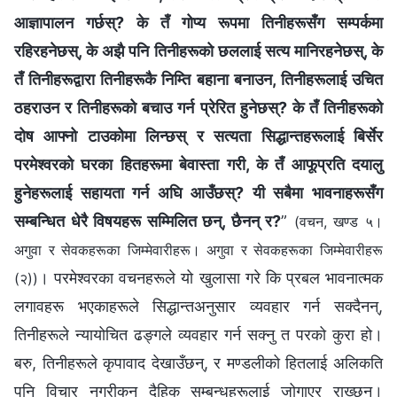
आज्ञापालन गर्छस्? के तँ गोप्य रूपमा तिनीहरूसँग सम्पर्कमा
रहिरहनेछस्, के अझै पनि तिनीहरूको छललाई सत्य मानिरहनेछस्, के
तँ तिनीहरूद्वारा तिनीहरूकै निम्ति बहाना बनाउन, तिनीहरूलाई उचित
ठहराउन र तिनीहरूको बचाउ गर्न प्रेरित हुनेछस्? के तँ तिनीहरूको
दोष आफ्नो टाउकोमा लिन्छस् र सत्यता सिद्धान्तहरूलाई बिर्सेर
परमेश्‍वरको घरका हितहरूमा बेवास्ता गरी, के तँ आफूप्रति दयालु
हुनेहरूलाई सहायता गर्न अघि आउँछस्? यी सबैमा भावनाहरूसँग
सम्बन्धित धेरै विषयहरू सम्मिलित छन्, छैनन् र?
”
(वचन, खण्ड ५।
अगुवा र सेवकहरूका जिम्‍मेवारीहरू। अगुवा र सेवकहरूका जिम्‍मेवारीहरू
। परमेश्‍वरका वचनहरूले यो खुलासा गरे कि प्रबल भावनात्मक
(२))
लगावहरू भएकाहरूले सिद्धान्तअनुसार व्यवहार गर्न सक्दैनन्,
तिनीहरूले न्यायोचित ढङ्गले व्यवहार गर्न सक्‍नु त परको कुरा हो।
बरु, तिनीहरूले कृपावाद देखाउँछन्, र मण्डलीको हितलाई अलिकति
पनि विचार नगरीकन दैहिक सम्बन्धहरूलाई जोगाएर राख्छन्।