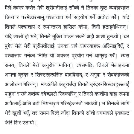
मैले कम्मर कसेर मेरी श्रीमतीलाई साँच्‍चै नै तिनका दुष्ट व्यवहारहरू
चिन्‍न र परमेश्‍वरसामु पश्‍चात्ताप गर्न सहयोग गर्ने अठोट गरेँ। यदि
तिनले पश्‍चात्ताप र रूपान्तरण हासिल गरेमा, तिनी हटाइनेथिनन्।
यदि त्यसो हो भने, तिनले मुक्ति पाउन सक्‍ने अझै आशा हुन्थ्यो। घर
पुगेर मैले मेरी श्रीमतीलाई उनका सबै समस्याहरू औँल्याइदिएँ, र
पश्‍चात्ताप गर्नका निम्ति यो अवसर प्रयोग गर्न आग्रह गरेँ। त्यस
समय, तिनले मेरो अनुरोध मानिन्। त्यसपछि, तिनले भेलाहरूमा
आफ्ना ब्रदर र सिस्टरहरूसित वादविवाद, र अगुवा र सेवकहरूको
आलोचना गरिनन्। मण्डलीले अह्राउँदा तिनले ब्रदर-सिस्टरहरूलाई
पाहुना राख्‍ने कर्तव्य स्वेच्छाले स्विकारिन् र तिनले कम्तीमा बाह्य रूपमा
आफैलाई अलि बढी नियन्त्रण गरिरहेजस्तो लाग्थ्यो। म तिनको लागि
धेरै खुशी भएँ, तर समय बित्दै जाँदा तिनको साँचो स्वभावले एकपल्ट
फेरि शिर उठायो।