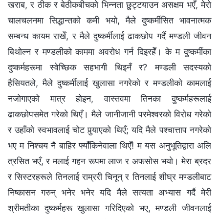
खराब, र ठीक र बेठीकबीचको भिन्‍नता छुट्टयाउन असक्षम भएँ, मेरो
चालचलनमा सिद्धान्तको कमी भयो, मैले दुष्कर्मीसित भावनात्मक
सम्बन्ध कायम राखेँ, र मैले दुष्कर्मीलाई ढाकछोप गर्दै मण्डली जीवन
बिथोल्न र मण्डलीको काममा अवरोध गर्न दिइरहेँ। के म दुष्कर्मीका
दुष्कर्महरूमा स्वेच्छिक सहभागी थिइनँ र? मण्डली सदस्यको
हैसियतले, मैले दुष्कर्मीलाई खुलासा नगरेको र मण्डलीको कामलाई
नजोगाएको मात्र होइन, वास्तवमा तिनका दुष्कर्महरूलाई
ढाकछोपसमेत गरेको थिएँ। मैले जानीजानी परमेश्‍वरको विरोध गरेको
र उहाँको स्वभावलाई चोट पुर्‍याएको थिएँ; यदि मैले पश्‍चात्ताप नगरेको
भए म निश्‍चय नै बाहिर फ्याँकिनेवाला थिएँ! म यस अनुभूतिद्वारा अलि
त्रसित भएँ, र मलाई गहन रूपमा लाज र अफसोस भयो। मेरा ब्रदर
र सिस्टरहरूले तिनलाई राम्ररी चिनून् र तिनलाई शीघ्र मण्डलीबाट
निष्कासन गरुन् भनेर भनेर यदि मैले सत्यता अभ्यास गर्दै मेरी
श्रीमतीका दुष्कर्महरू खुलासा गरिदिएको भए, मण्डली जीवनलाई