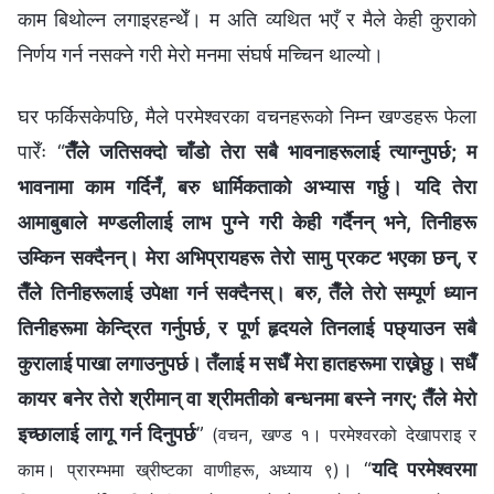
काम बिथोल्न लगाइरहन्थेँ। म अति व्यथित भएँ र मैले केही कुराको
निर्णय गर्न नसक्‍ने गरी मेरो मनमा संघर्ष मच्‍चिन थाल्यो।
घर फर्किसकेपछि, मैले परमेश्‍वरका वचनहरूको निम्‍न खण्डहरू फेला
पारेँः “
तैँले जतिसक्दो चाँडो तेरा सबै भावनाहरूलाई त्याग्नुपर्छ; म
भावनामा काम गर्दिनँ, बरु धार्मिकताको अभ्यास गर्छु। यदि तेरा
आमाबुबाले मण्डलीलाई लाभ पुग्ने गरी केही गर्दैनन् भने, तिनीहरू
उम्किन सक्दैनन्। मेरा अभिप्रायहरू तेरो सामु प्रकट भएका छन्, र
तैँले तिनीहरूलाई उपेक्षा गर्न सक्दैनस्। बरु, तैँले तेरो सम्पूर्ण ध्यान
तिनीहरूमा केन्द्रित गर्नुपर्छ, र पूर्ण हृदयले तिनलाई पछ्याउन सबै
कुरालाई पाखा लगाउनुपर्छ। तँलाई म सधैँ मेरा हातहरूमा राख्नेछु। सधैँ
कायर बनेर तेरो श्रीमान् वा श्रीमतीको बन्धनमा बस्‍ने नगर्; तैँले मेरो
इच्छालाई लागू गर्न दिनुपर्छ
”
(वचन, खण्ड १। परमेश्‍वरको देखापराइ र
। “
यदि परमेश्‍वरमा
काम। प्रारम्‍भमा ख्रीष्‍टका वाणीहरू, अध्याय ९)