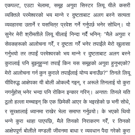
एकपल्ट, एउटा भेलामा, समूह अगुवा सिस्टर लियू यीले कसरी
व्यक्तिले परमेश्‍वरको भय मान्‍ने र दुष्टताबाट अलग बस्‍ने सत्यता
व्यवहारमा उतार्ने र यसभित्र प्रवेश गर्ने गर्नुपर्छ भनेर सोधिन्। यो
सुनेर मेरी श्रीमतीले लियू यीलाई निन्दा गर्दै भनिन्ः “मैले अगुवा र
सेवकहरूको आलोचना गरेँ, र दुष्टता गरेँ भनेर तपाईंले मेरो खुलासा
गर्नुभयो तर तपाईं परमेश्‍वरको भय मान्‍ने र दुष्टताबाट अलग बस्‍ने
कुरालाई पनि बुझ्नुहुन्‍न! तपाईं किन यस समूहको अगुवा हुनुभएको?
मेरो आलोचना गर्न कुन कुराले तपाईंलाई योग्य बनाउँछ?” तिनले लियू
यीविरुद्ध आक्षेपका यी बोली ओकल्दै गइन्, र अरूले तिनलाई यो कुरा
नगर्नुहोस् भनेर भन्दा पनि रोकिन इन्कार गरिन्। अन्ततः तिनले यति
ठूलो हल्ला मच्‍चाइन् कि एक छिमेकी आएर के भइरहेको छ भनी सोधे,
र सुरक्षालाई ध्यानमा राखेर भेला समाप्त गर्नुपर्‍यो। के भएको थियो
भन्‍ने कुरा थाहा पाएपछि, मैले तिनको निराकरण गरेँ, र तिनको
आक्षेपपूर्ण बोलीले मण्डली जीवनमा बाधा र व्यवधान पैदा गरेको कुरा