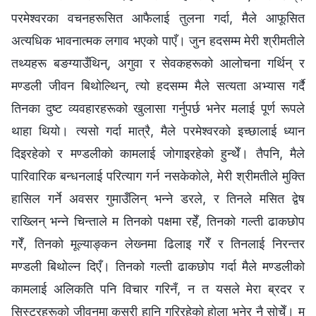
परमेश्‍वरका वचनहरूसित आफैलाई तुलना गर्दा, मैले आफूसित
अत्यधिक भावनात्मक लगाव भएको पाएँ। जुन हदसम्म मेरी श्रीमतीले
तथ्यहरू बङग्याउँथिन्, अगुवा र सेवकहरूको आलोचना गर्थिन् र
मण्डली जीवन बिथोल्थिन्, त्यो हदसम्म मैले सत्यता अभ्यास गर्दै
तिनका दुष्ट व्यवहारहरूको खुलासा गर्नुपर्छ भनेर मलाई पूर्ण रूपले
थाहा थियो। त्यसो गर्दा मात्रै, मैले परमेश्‍वरको इच्छालाई ध्यान
दिइरहेको र मण्डलीको कामलाई जोगाइरहेको हुन्थेँ। तैपनि, मैले
पारिवारिक बन्धनलाई परित्याग गर्न नसकेकोले, मेरी श्रीमतीले मुक्ति
हासिल गर्ने अवसर गुमाउँलिन् भन्‍ने डरले, र तिनले मसित द्वेष
राख्लिन् भन्‍ने चिन्ताले म तिनको पक्षमा रहेँ, तिनको गल्ती ढाकछोप
गरेँ, तिनको मूल्याङ्कन लेख्‍नमा ढिलाइ गरेँ र तिनलाई निरन्तर
मण्डली बिथोल्न दिएँ। तिनको गल्ती ढाकछोप गर्दा मैले मण्डलीको
कामलाई अलिकति पनि विचार गरिनँ, न त यसले मेरा ब्रदर र
सिस्टरहरूको जीवनमा कसरी हानि गरिरहेको होला भनेर नै सोचेँ। म