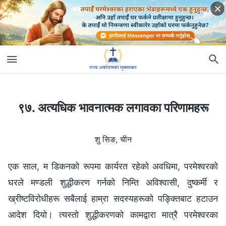
९७. अत्यधिक भावनात्मक लगावका परिणामहरू
९७. अत्यधिक भावनात्मक लगावका परिणामहरू
शु सिङ, चीन
एक साल, म डिकनको रूपमा कार्यरत रहेको अवधिमा, परमेश्‍वरको
घरले मण्डली शुद्धीकरण गर्नको निम्ति अविश्‍वासी, दुष्कर्मी र
ख्रीष्टविरोधीहरू सबैलाई हाम्रा सदस्यहरूको पङ्क्तिबाट हटाउन
आदेश दियो। त्यस्तो शुद्धीकरणको कामद्वारा मात्रै परमेश्‍वरका