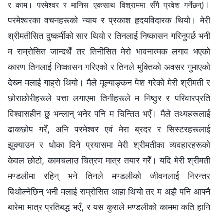
।
र काम। परमेश्‍वर र मानिस एकसाथ विश्राममा सँगै प्रवेश गर्नेछन्)
परमेश्‍वरका वचनहरूको न्याय र प्रकाश हृदयविदारक थियो। मेरी
श्रीमतीसित दुष्कर्मीको सार थियो र तिनलाई निष्कासन गरिनुपर्छ भनी
म राम्रोसित जान्दथेँ तर तिनीसित मेरो भावनात्मक लगाव भएको
कारण तिनलाई निष्कासन गरिएको र तिनले मुक्तिको अवसर गुमाएको
देख्‍न मलाई गाह्रो थियो। मैले मूल्याङ्कन पेश गरेको मेरी श्रीमती र
छोराछोरीहरूले पत्ता लगाएमा तिनीहरूले म निष्ठुर र परिवारप्रति
विश्‍वासहीन छु भन्लान् भनेर पनि म चिन्तित भएँ। मैले तथ्यहरूलाई
ढाकछोप गरेँ, अनि परमेश्‍वर एवं मेरा ब्रदर र सिस्टरहरूलाई
झुक्याउन र धोका दिने प्रयासमा मेरी श्रीमतीका व्यवहारहरूको
केवल छोटो, कामचलाउ चित्रण मात्र तयार गरेँ। यदि मेरी श्रीमती
मण्डलीमा रहिन् भने तिनले मण्डलीको जीवनलाई निरन्तर
बिथोल्नेछिन् भनी मलाई राम्रोसित थाहा थियो तर म अझै पनि आफ्नै
बारेमा मात्र प्रतिबद्ध भएँ, र यस कुराले मण्डलीको काममा कति हानि