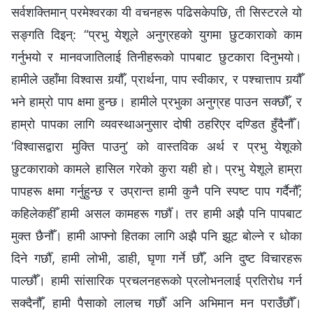
सर्वशक्तिमान्‌ परमेश्‍वरका यी वचनहरू पढिसकेपछि, ती सिस्टरले यो
सङ्गति दिइन्: “प्रभु येशूले अनुग्रहको युगमा छुटकाराको काम
गर्नुभयो र मानवजातिलाई तिनीहरूको पापबाट छुटकारा दिनुभयो।
हामीले उहाँमा विश्‍वास गर्‍यौँ, प्रार्थना, पाप स्वीकार, र पश्‍चात्ताप गर्‍यौँ
भने हाम्रो पाप क्षमा हुन्छ। हामीले प्रभुका अनुग्रह पाउन सक्छौँ, र
हाम्रो पापका लागि व्यवस्थाअनुसार दोषी ठहरिएर दण्डित हुँदैनौँ।
‘विश्‍वासद्वारा मुक्ति पाउनु’ को वास्तविक अर्थ र प्रभु येशूको
छुटकाराको कामले हासिल गरेको कुरा यही हो। प्रभु येशूले हाम्रा
पापहरू क्षमा गर्नुहुन्छ र उप्रान्त हामी कुनै पनि स्पष्ट पाप गर्दैनौँ;
कहिलेकहीँ हामी असल कामहरू गर्छौँ। तर हामी अझै पनि पापबाट
मुक्त छैनौँ। हामी आफ्‍नो हितका लागि अझै पनि झूट बोल्‍ने र धोका
दिने गर्छौँ, हामी लोभी, डाही, घृणा गर्ने छौँ, अनि दुष्ट विचारहरू
पाल्छौँ। हामी सांसारिक प्रचलनहरूको प्रलोभनलाई प्रतिरोध गर्न
सक्दैनौँ, हामी पैसाको लालच गर्छौँ अनि अभिमान मन पराउँछौँ।