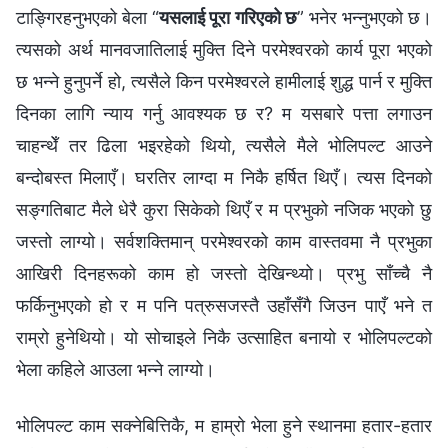
टाङ्गिरहनुभएको बेला “
यसलाई पूरा गरिएको छ
” भनेर भन्‍नुभएको छ।
त्यसको अर्थ मानवजातिलाई मुक्ति दिने परमेश्‍वरको कार्य पूरा भएको
छ भन्‍ने हुनुपर्ने हो, त्यसैले किन परमेश्‍वरले हामीलाई शुद्ध पार्न र मुक्ति
दिनका लागि न्याय गर्नु आवश्यक छ र? म यसबारे पत्ता लगाउन
चाहन्थेँ तर ढिला भइरहेको थियो, त्यसैले मैले भोलिपल्‍ट आउने
बन्दोबस्त मिलाएँ। घरतिर लाग्दा म निकै हर्षित थिएँ। त्यस दिनको
सङ्गतिबाट मैले धेरै कुरा सिकेको थिएँ र म प्रभुको नजिक भएको छु
जस्तो लाग्यो। सर्वशक्तिमान् परमेश्‍वरको काम वास्तवमा नै प्रभुका
आखिरी दिनहरूको काम हो जस्तो देखिन्थ्यो। प्रभु साँच्‍चै नै
फर्किनुभएको हो र म पनि पत्रुसजस्तै उहाँसँगै जिउन पाएँ भने त
राम्रो हुनेथियो। यो सोचाइले निकै उत्साहित बनायो र भोलिपल्‍टको
भेला कहिले आउला भन्‍ने लाग्यो।
भोलिपल्‍ट काम सक्‍नेबित्तिकै, म हाम्रो भेला हुने स्थानमा हतार-हतार