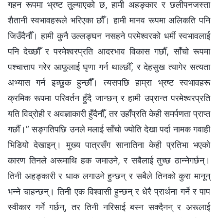
गहन रूपमा भ्रष्ट तुल्याएको छ, हामी अहङ्कार र छलीपनजस्ता
शैतानी स्वभावहरूले भरिएका छौँ। हामी मानव रूपमा अलिकति पनि
जिउँदैनौँ। हामी कुनै उल्‍लङ्घन नसहने परमेश्‍वरको धर्मी स्वभावलाई
पनि देख्छौँ र परमेश्‍वरप्रति आदरभाव विकास गर्छौँ, साँचो रूपमा
पश्‍चात्ताप गरेर आफूलाई घृणा गर्न थाल्छौँ, र देहसुख त्यागेर सत्यता
अभ्यास गर्न इच्‍छुक हुन्छौँ। त्यसपछि हाम्रा भ्रष्ट स्वभावहरू
क्रमिक रूपमा परिवर्तन हुँदै जान्छन् र हामी उप्रान्त परमेश्‍वरप्रति
यति विद्रोही र अवज्ञाकारी हुँदैनौँ, तर उहाँप्रति केही समर्पणता प्राप्त
गर्छौँ।” सङ्गतिपछि उनले मलाई साँचो ज्योति देखा पर्दा नामक गवाही
भिडियो देखाइन्। मुख्य पात्रसँग सानातिना केही प्रतिभा भएको
कारण तिनले अरूमाथि हक जमाउने, र सबैलाई तुच्छ ठान्नेगर्छन्।
तिनी अहङ्कारी र धाक लगाउने हुन्छन् र सबैले तिनको कुरा मानून्
भन्‍ने चाहन्छन्। तिनी एक विश्‍वासी हुन्छन् र धेरै प्रार्थना गर्ने र पाप
स्वीकार गर्ने गर्छन्, तर तिनी नरिसाई बस्‍न सक्दैनन् र अरूलाई