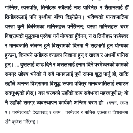
गरिनेछ, त्यसपछि, तिनीहरू सबैलाई नष्ट पारिनेछ र शैतानलाई झैँ
तिनीहरूलाई पनि पृथ्वीमा बाँच्न दिइनेछैन। भविष्यको मानवजातिमा
यस्ता कुनै किसिमका मानिसहरू पर्नेछैनन्; यस्ता मानिसहरू चरम
विश्रामको मुलुकमा प्रवेश गर्न योग्यका हुँदैनन्, न त तिनीहरू परमेश्‍वर
र मानवजाति संलग्न हुने विश्रामको दिनमा नै सहभागी हुन योग्यका
हुन्छन्, किनभने उनीहरू दण्डका निशाना हुन् र खराब र अधर्मी मानिस
हुन्। … दुष्टलाई दण्ड दिने र असललाई इनाम दिने परमेश्‍वरको कामको
समग्र उद्देश्य भनेको नै सबै मानवलाई पूर्ण रूपमा शुद्ध पार्नु हो, ताकि
उहाँले अनन्त विश्राममा विशुद्ध रूपमा पवित्र मानवजातिलाई ल्याउन
सक्नुभएको होस्। यस चरणको उहाँको काम सबैभन्दा महत्त्वपूर्ण छ; यो
नै उहाँको समग्र व्यवस्थापन कार्यको अन्तिम चरण हो
”
(वचन, खण्ड
१। परमेश्‍वरको देखापराइ र काम। परमेश्‍वर र मानिस एकसाथ विश्राममा
।
सँगै प्रवेश गर्नेछन्)