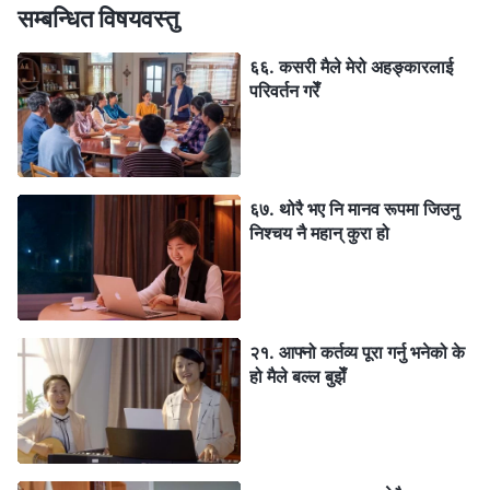
सम्बन्धित विषयवस्तु
६६. कसरी मैले मेरो अहङ्कारलाई
परिवर्तन गरेँ
६७. थोरै भए नि मानव रूपमा जिउनु
निश्‍चय नै महान् कुरा हो
२१. आफ्‍नो कर्तव्य पूरा गर्नु भनेको के
हो मैले बल्‍ल बुझेँ