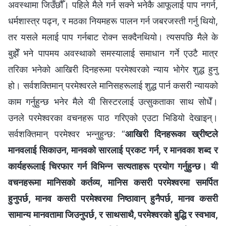
अवस्थामा जिउँछौँ। पहिले मैले गर्न सक्ने भनेकै आफूलाई पाप नगर्न,
धर्मशास्‍त्र पढ्न, र मठका नियमहरू पालन गर्न जबरजस्ती गर्नु थियो,
तर यसले मलाई पाप गर्नबाट रोक्‍न सक्दैनथियो। त्यसपछि मैले के
बुझेँ भने पापमय अवस्थाको समस्यालाई समाधान गर्ने एउटै मात्र
तरिका भनेको आखिरी दिनहरूमा परमेश्वरको न्याय भोगेर शुद्ध हुनु
हो। सर्वशक्तिमान्‌ परमेश्‍वरले मानिसहरूलाई शुद्ध पार्न कसरी न्यायको
काम गर्नुहुन्छ भनेर मैले यी सिस्टरलाई उत्सुकताका साथ सोधेँ।
उनले परमेश्‍वरका वचनहरू पाठ गरिएको एउटा भिडियो देखाइन्।
सर्वशक्तिमान्‌ परमेश्‍वर भन्नुहुन्छ: “
आखिरी दिनहरूका ख्रीष्टले
मानवलाई सिकाउन, मानवको सारलाई प्रकट गर्न, र मानवका शब्द र
कार्यहरूलाई चिरफार गर्न विभिन्न सत्यताहरू प्रयोग गर्नुहुन्छ। यी
वचनहरूमा मानिसको कर्तव्य, मानिस कसरी परमेश्‍वरमा समर्पित
हुनुपर्छ, मानव कसरी परमेश्‍वरमा निष्ठावान् हुनैपर्छ, मानव कसरी
सामान्य मानवतामा जिउनुपर्छ, र साथसाथै, परमेश्‍वरको बुद्धि र स्वभाव,