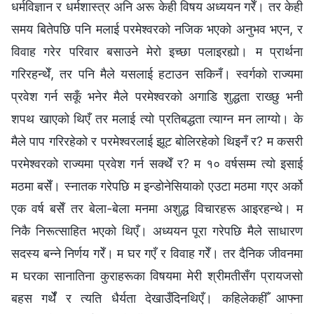
धर्मविज्ञान र धर्मशास्‍त्र अनि अरू केही विषय अध्ययन गरेँ। तर केही
समय बितेपछि पनि मलाई परमेश्‍वरको नजिक भएको अनुभव भएन, र
विवाह गरेर परिवार बसाउने मेरो इच्‍छा पलाइरह्यो। म प्रार्थना
गरिरहन्थेँ, तर पनि मैले यसलाई हटाउन सकिनँ। स्वर्गको राज्यमा
प्रवेश गर्न सकूँ भनेर मैले परमेश्‍वरको अगाडि शुद्धता राख्छु भनी
शपथ खाएको थिएँ तर मलाई त्यो प्रतिबद्धता त्याग्‍न मन लाग्यो। के
मैले पाप गरिरहेको र परमेश्‍वरलाई झूट बोलिरहेको थिइनँ र? म कसरी
परमेश्‍वरको राज्यमा प्रवेश गर्न सक्थेँ र? म १० वर्षसम्‍म त्यो इसाई
मठमा बसेँ। स्नातक गरेपछि म इन्डोनेसियाको एउटा मठमा गएर अर्को
एक वर्ष बसेँ तर बेला-बेला मनमा अशुद्ध विचारहरू आइरहन्थे। म
निकै निरूत्साहित भएको थिएँ। अध्ययन पूरा गरेपछि मैले साधारण
सदस्य बन्‍ने निर्णय गरेँ। म घर गएँ र विवाह गरेँ। तर दैनिक जीवनमा
म घरका सानातिना कुराहरूका विषयमा मेरी श्रीमतीसँग प्रायजसो
बहस गर्थेँ र त्यति धैर्यता देखाउँदिनथिएँ। कहिलेकहीँ आफ्‍ना