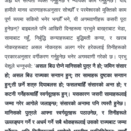
अझै धेरै सत्यता व्यक्त गर्नुहुनेछ र न्यायको काम गर्नुहुनेछ। यदि
हामीले मानव धारणाहरूअनुसार सोच्छौँ र परमेश्‍वरको मुक्तिको काम
पूर्ण रूपमा सकियो भनेर भन्छौँ भने, यी अगमवाणीहरू कसरी पूरा
हुनेछन्? बाइबलले पनि आखिरी दिनहरूमा प्रभुले बाख्राबाट भेडा,
सामाबाट गहूँ, निर्बुद्धि कन्याहरूबाट बुद्धिमती कन्या, र खराब
नोकरहरूबाट असल नोकरहरू अलग गरेर हरेकलाई तिनीहरूको
प्रकारअनुसार वर्गीकरण गर्नुहुनेछ भनेर अगमवाणी गरेको छ। प्रभु
येशूले भन्‍नुभयो: ‘
असल बिउ रोप्‍ने मानिसको पुत्र नै हो; जमिन संसार
हो; असल बिउ राज्यका सन्तान हुन्; तर सामाहरू दुष्टका सन्तान
हुन्;ती छर्ने शत्रु दियाबलस हो; फसलचाहिँ संसारको अन्त हो; र
कटनी गर्नेहरूचाहिँ स्वर्गदूतहरू हुन्। यसकारण जसरी सामाहरूलाई
जम्मा गरेर आगोले जलाइन्छ; संसारको अन्तमा पनि त्यस्तै हुनेछ।
मानिसको पुत्रले आफ्ना स्वर्गदूतहरू पठाउनेछ, र तिनीहरूले
उल्लङ्‌घन गर्ने र अधर्म गर्ने सबै थोकहरूलाई उसको राज्यबाट जम्मा