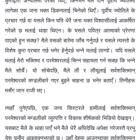
कुराद्वारा अन्योलमा परेको थिएँ, किनभने मैले पनि पूर्वीय ज्योतिमा
लागेका एक जना भक्त डिकनलाई चिनेको थिएँ। पूर्वीय ज्योतिले के
प्रचार गर्छ वा यसले किन यति धेरै जना भक्त विश्‍वासीलाई आकर्षित
गरेको छ मलाई थाहा थिएन। के यसले पवित्र आत्‍माको प्रेरणा
पाएको हुन सक्छ? मैले यसको बारेमा जाँच गर्नुपर्छ र यसले त्यस्तो के
विशेष कुरा प्रचार गर्छ भनेर हेर्नुपर्छ भन्ने मलाई लाग्यो। यदि यसले
मलाई मेरो भक्तिमा र परमेश्‍वरलाई चिन्‍न सहायता गर्न सक्छ कि भन्‍ने
मैले सोचेँ। यो सोचेपछि, मैले ली र लीयूलाई सर्वशक्तिमान्‌
परमेश्‍वरको मण्डलीबारे गएर बुझ्‍ने चाहना छ भनेर बताएँ। तिनीहरू
मसँग जान राजी भए।
त्यहाँ पुगेएपछि, एक जना सिस्टरले हामीलाई सर्वशक्तिमान्‌
परमेश्‍वरको मण्डलीको व्युत्पत्ति र विकास शीर्षकको भिडियो देखाइन्।
यसबाट मैले के थाहा पाएँ भने मैले धेरै अघिदेखि अपेक्षा गरेजस्तै प्रभु
येशू फर्केर आइसक्‍नुभएको छ। उहाँ देहमा आउनुभएका सर्वशक्तिमान्‌