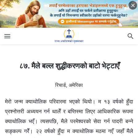
८७. मैले बल्‍ल शुद्धीकरणको बाटो भेट्टाएँ
८७. मैले बल्‍ल शुद्धीकरणको बाटो भेट्टाएँ
रिचार्ड, अमेरिका
मेरो जन्‍म क्याथोलिक परिवारमा भएको थियो। म १३ वर्षको हुँदा
प्रश्‍नोत्तरी अध्ययन गर्न थालेँ र बप्तिस्मा लिएर आधिकारिक रूपमा
क्याथोलिक भएँ। त्यसपछि, मैले परमेश्‍वरको सेवा गर्न पादरी बन्‍ने
सङ्कल्प गरेँ। २२ वर्षको हुँदा म क्याथोलिक मठमा गएँ जहाँ मैले