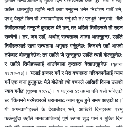
हामीले मानवजातिलाई मुक्ति दिने परमेश्‍वरको काम पूरा भयो र उहाँ
फर्केर आउनुहुँदा उहाँले नयाँ काम गर्नुहुन्‍न भनेर निर्धारण गर्छौँ भने,
प्रभु येशूले किन यी अगमवाणीहरू गर्नुभयो त? प्रभुले भन्‍नुभयो: ‘
मैले
तिमीहरूलाई भन्‍नुपर्ने कुराहरू धेरै छन्, तर अहिले तिमीहरूले ती सहन
सक्‍दैनौ। तर, जब उहाँ, अर्थात् सत्यताका आत्मा आउनुहुन्छ, उहाँले
तिमीहरूलाई सारा सत्यतामा अगुवाइ गर्नुहुनेछ: किनभने उहाँ आफ्‍नो
तर्फबाट बोल्‍नुहुनेछैन; तर उहाँले जे सुन्‍नुहुन्‍छ उहाँले त्यही बोल्‍नुहुनेछ:
र उहाँले तिमीहरूलाई आउनेवाला कुराहरू देखाउनुहुनेछ
’
(यूहन्‍ना
। ‘
मलाई इन्कार गर्ने र मेरा वचनहरू नस्विकार्नेलाई न्याय
१६:१२-१३)
गर्ने एक जना हुनुहुन्छ: मैले बोलेको त्यो वचनले आखिरी दिनमा उसको
न्याय गर्नेछ
’
। १ पत्रुस ४:१७ मा पनि यसो भनिएको
(यूहन्‍ना १२:४८)
छ: ‘
किनभने परमेश्‍वरको घरानाबाट न्याय सुरू हुने समय आएको छ
।’
यी अगमवाणीहरूले के देखाउँछन् भने, आखिरी दिनहरूमा प्रभु
फर्कनुहुँदा उहाँले मानवजातिलाई पूर्ण रूपमा शुद्ध पार्न र मुक्ति दिन