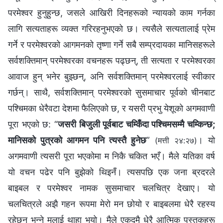
परमेश्‍वर हुनुहुन्छ, जसले आखिरी दिनहरूको न्यायको काम गर्नका
लागि सत्यताहरू व्यक्त गरिरहनुभएको छ। त्यसैले सत्यतालाई प्रेम
गर्ने र परमेश्‍वरको आगमनको तृष्णा गर्ने सबै सम्प्रदायका मानिसहरूले
सर्वशक्तिमान्‌ परमेश्‍वरका वचनहरू पढ्छन्, ती सत्यता र परमेश्‍वरका
आवाज हुन् भनेर बुझ्छन्, अनि सर्वशक्तिमान्‌ परमेश्‍वरलाई स्वीकार
गर्छन्। साथै, सर्वशक्तिमान् परमेश्‍वरको सुसमाचार पूर्वको चीनबाट
पश्चिमका धेरैवटा देशमा फैलिएको छ, र यसरी प्रभु येशूको अगमवाणी
पूरा भएको छ: “
जसरी बिजुली पूर्वबाट चम्किँदा पश्‍चिमसम्मै चम्‍किन्‍छ;
मानिसको पुत्रको आगमन पनि त्यस्तै हुनेछ
”
। यो
(मत्ती २४:२७)
अगमवाणी त्यसरी पूरा भएकोमा म निकै चकित भएँ। मैले यतिका वर्ष
यो वचन पढेर पनि बुझेको थिइनँ। त्यसपछि एक जना ब्रदरले
बाइबल र परमेश्‍वर नामक सुसमाचार चलचित्र देखाए। यो
चलचित्रले अझै गहन रूपमा मेरो मन छोयो र बाइबलमा धेरै रहस्य
रहेछन् भन्‍ने मलाई थाहा भयो। मैले एकदमै धेरै आत्मिक पुस्तकहरू