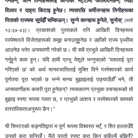
गर्नेछन्; अनि तिनीहरूलाई आगोको भट्टीमा फालिदिनेछन्: त्यहाँ
विलाप र दाह्रा किटाइ हुनेछ। त्यसपछि धर्मीजनहरू तिनीहरूका
पिताको राज्यमा सूर्यझैँ चम्किऊन्। सुन्‍ने कानहरू हुनेले, सुनोस्
’
(मत्ती
। प्रकाशको पुस्तकले पनि आखिरी दिनहरूमा
१३:३७-४३)
परमेश्‍वरले विजेताहरूको समूह बनाउनुहुनेछ र उहाँको राज्य पृथ्वीमा
आउनेछ भनेर अगमवाणी गरेको छ। यी सबै प्रभुले आखिरी दिनहरूमा
गर्नुहुने काम हुन्। यदि हामी प्रभु येशूले भन्‍नुभएको ‘यसलाई पूरा
गरिएको छ’ को अर्थ मानवजातिलाई मुक्ति दिने परमेश्‍वरको कार्य
पूर्णतया पूरा भएको छ भन्‍ने मानव बुझाइलाई पछ्याउँछौँ भने, ती
अगमवाणीहरू कसरी पूरा हुनेछन्? त्यसकारण प्रभुका वचनहरूको यो
बुझाइ स्पष्ट रूपमा गलत छ, र प्रभुको आशय र परमेश्‍वरको कामको
वास्तविकताअनुरूप छैन।”
यी सिस्टरको सङ्गतिद्वारा म पूर्ण रूपमा विश्‍वस्त भएँ, र शिर हल्‍लाउँदै
उनको कुरा सुनिरहेँ। मैले यस्तो स्पष्ट कुरा किन कहिल्यै बुझिनँ?