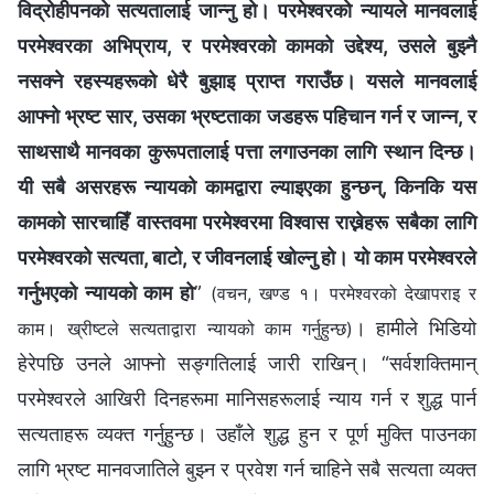
विद्रोहीपनको सत्यतालाई जान्नु हो। परमेश्‍वरको न्यायले मानवलाई
परमेश्‍वरका अभिप्राय, र परमेश्‍वरको कामको उद्देश्य, उसले बुझ्नै
नसक्ने रहस्यहरूको धेरै बुझाइ प्राप्त गराउँछ। यसले मानवलाई
आफ्नो भ्रष्ट सार, उसका भ्रष्टताका जडहरू पहिचान गर्न र जान्न, र
साथसाथै मानवका कुरूपतालाई पत्ता लगाउनका लागि स्थान दिन्छ।
यी सबै असरहरू न्यायको कामद्वारा ल्याइएका हुन्छन्, किनकि यस
कामको सारचाहिँ वास्तवमा परमेश्‍वरमा विश्‍वास राख्नेहरू सबैका लागि
परमेश्‍वरको सत्यता, बाटो, र जीवनलाई खोल्नु हो। यो काम परमेश्‍वरले
गर्नुभएको न्यायको काम हो
”
(वचन, खण्ड १। परमेश्‍वरको देखापराइ र
। हामीले भिडियो
काम। ख्रीष्टले सत्यताद्वारा न्यायको काम गर्नुहुन्छ)
हेरेपछि उनले आफ्‍नो सङ्गतिलाई जारी राखिन्। “सर्वशक्तिमान्‌
परमेश्‍वरले आखिरी दिनहरूमा मानिसहरूलाई न्याय गर्न र शुद्ध पार्न
सत्यताहरू व्यक्त गर्नुहुन्छ। उहाँले शुद्ध हुन र पूर्ण मुक्ति पाउनका
लागि भ्रष्ट मानवजातिले बुझ्‍न र प्रवेश गर्न चाहिने सबै सत्यता व्यक्त