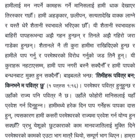
हामीलाई मन नपर्ने कामहरू गर्ने मानिसलाई हामी धाक देखाएर
तिरस्कार गर्छौँ। हामी अहङ्कार, छलीपन, सत्यतादेखि वाक्क लाग्ने
र यस्तै धेरै शैतानी स्वभावले भरिएका छौँ। यी शैतानी स्वभावहरू
बाहिरी पापहरूभन्दा अझै गहन हुन्छन् र तिनले अझै गहिरो जरा
गाडेका हुन्छन्। शैतानले नै ती कुरा हामीमा राखिदिएको हुन्छ र
हामीले पाप गर्नु र परमेश्‍वरको विरोध गर्नुको जड तिनै हुन्। यी
कुराहरू नहटाएसम्‍म, हामी पाप नगरी बस्‍नै सक्दैनौँ र हामी पापको
बन्धनबाट मुक्त हुन सक्दैनौँ। बाइबलले भन्छ: ‘
तिमीहरू पवित्र बन;
किनभने म पवित्र छु
’
। परमेश्‍वर पवित्र हुनुहुन्छ र
(१ पत्रुस १:१६)
उहाँको राज्य पनि पवित्र नै छ। उहाँले फोहोरी मानिसलाई यहाँ
प्रवेश गर्न दिनुहुन्‍न। हामीमध्ये हरेक दिन पाप गर्नेहरू पापका दास
हुन्, त्यसकारण हामी कसरी परमेश्‍वरको राज्यमा प्रवेश गर्न योग्य हुन
सक्छौँ? प्रभु येशूको छुटकाराको काम मानवजातिलाई मुक्ति दिने
परमेश्‍वरको कामको एउटा भाग मात्रै थियो, सम्पूर्ण भाग थिएन। हाम्रा