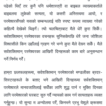
पढेको थिएँ तर कुनै पनि धर्मशास्‍त्री वा बाइबल व्याख्याकर्ताले
बाइबलमा लुकेको सत्यता, यो कसरी अस्तित्वमा आयो, र
परमेश्‍वरसँगको यसको सम्‍बन्धलाई यति स्पष्ट रूपमा व्याख्या गरेको
कहिल्यै देखेको थिइनँ। त्यो चलचित्रबाट मैले धेरै कुरा सिकेँ।
सर्वशक्तिमान्‌ परमेश्‍वरका वचनहरू सुनिसकेपछि धेरै जना जोशिला
विश्‍वासीले किन उहाँलाई ग्रहण गरे भन्‍ने कुरा मैले देख्‍न सकेँ। मैले
सर्वशक्तिमान् परमेश्‍वरका आखिरी दिनहरूको काम बारे अनुसन्धान
गर्ने निर्णय गरेँ।
हाम्रा छलफलहरूमा, सर्वशक्तिमान्‌ परमेश्‍वरको मण्डलीका ब्रदर-
सिस्टरहरूले के बताए भने आखिरी दिनहरूमा सर्वशक्तिमान्‌
परमेश्‍वरले मानवजातिलाई सधैँका लागि शुद्ध पार्न र मुक्ति दिनका
लागि परमेश्‍वरको घरबाट सुरु गर्दै न्यायको काम गर्न सत्यताहरू व्यक्त
गर्नुहुन्छ। यो सुन्दा म अन्योलमा परेँ, किनभने प्रभु येशूले क्रूसमा