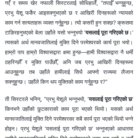
गएँ र समय खेर नफाली सिस्टरलाई सोधिहालेँ, “तपाईँ भन्‍नुहुन्छ,
प्रभु येशू फर्केर आइसक्‍नुभएको छ र आखिरी दिनहरूको न्यायको
काम गर्न सत्यताहरू व्यक्त गर्नुहुन्छ। त्यो कसरी हुन सक्छ? क्रूसमा
टाङिरहनुभएको बेला उहाँले यसो भन्‍नुभयो ‘
यसलाई पूरा गरिएको छ
।’
त्यसको अर्थ मानवजातिलाई मुक्ति दिने परमेश्‍वरको कार्य पूरा भयो।
हाम्रो पाप हाम्रो विश्‍वासद्वारा क्षमा हुन्छ—हामी विश्‍वासद्वारा नै धर्मी
ठहरिन्छौँ र मुक्ति पाउँछौँ, अनि जब प्रभु आखिरी दिनहरूमा
आउनुहुन्छ तब उहाँले हामीलाई सिधै आफ्‍नो राज्यमा लैजान
सक्‍नुहुन्छ। उहाँले किन थप मुक्तिको काम गर्नुहुन्छ र?”
ती सिस्टरले भनिन्, “प्रभु येशूले भन्नुभयो, ‘
यसलाई पूरा गरिएको छ
’
किनभने उहाँको छुटकाराको काम पूरा भएको थियो। यसको अर्थ
मानवजातिलाई मुक्ति दिने परमेश्‍वरका सबै कार्य पूरा भएको थियो भन्‍ने
होइन। प्रभु येशूले ‘यसलाई पूरा गरिएको छ’ भन्नुभएको आधारमा