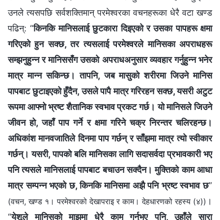
उनले त्यसपछि सर्वशक्तिमान् परमेश्‍वरका वचनहरूका धेरै वटा खण्ड
पढिन्: “
किनकि मानिसलाई छुटकारा दिइएको र उसका पापहरू क्षमा
गरिएको हुन सक्छ, तर त्यसलाई परमेश्‍वरले मानिसका अपराधहरू
सम्‍झनुहुन्‍न र मानिससँग उसको अपराधअनुसार व्यवहार गर्नुहुन्‍न भनेर
मात्र मान्न सकिन्छ। तापनि, जब मासुको शरीरमा जिउने मानिस
पापबाट छुटाइएको हुँदैन, उसले पापै मात्र गरिरहन सक्छ, यसरी अटुट
रूपमा आफ्नो भ्रष्ट शैतानिक स्वभाव प्रकट गर्छ। यो मानिसले जिउने
जीवन हो, जहाँ पाप गर्ने र क्षमा गरिने चक्र निरन्तर चलिरहन्छ।
अधिकांश मानवजातिले दिनमा पाप गर्छन् र साँझमा मात्र त्यो स्वीकार
गर्छन्। यसरी, पापको बलि मानिसका लागि सदासर्वदा प्रभावकारी भए
पनि त्यसले मानिसलाई पापबाट बचाउन सक्दैन। मुक्तिको काम आधा
मात्र सम्पन्न भएको छ, किनकि मानिसमा अझै पनि भ्रष्ट स्वभाव छ
”
।
(वचन, खण्ड १। परमेश्‍वरको देखापराइ र काम। देहधारणको रहस्य (४))
“
येशूले मानिसको माझमा धेरै काम गर्नुभए पनि, उहाँले सारा