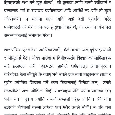
हितहरूको रक्षा गर्न झूट बोल्थेँ। यी कुराका लागि गल्ती स्वीकार्न र
पश्‍चात्ताप गर्न म बारम्‍बार परमेश्‍वरको अघि आउँथेँ तर पनि ती कुरा
गरिरहन्थेँ। म मासमा गएर अनि अझै बढी प्रार्थना गरेर
परमेश्‍वरसँगको मेरो सम्‍बन्धलाई सुधार्न चाहन्थेँ, तर त्यस कार्यले मेरा
समस्याहरूलाई समाधान गरेन।
त्यसपछि म २०१४ मा अमेरिका आएँ। मैले मासमा अरू दुई सदस्य ली
र लीयूलाई भेटेँ। मौका पाउँदा म तिनीहरूसँग विश्‍वासका मामिलाहरू
बारे छलफल गर्थेँ। एकपटक हामीले धर्मशास्त्र आदानप्रदान
गरिरहेका बेला लीयूले के बताए भने उनले एक जना बाइबलका ज्ञाता र
पूर्वीय ज्योतिमा विश्वास गर्ने भक्त डिकनलाई चिनेका छन्। उनले
मण्डलीका अरू जोशिला केही सदस्यहरू पनि यसमा लागेका छन्
भनेर भने। पूर्वीय ज्योति कस्तो मण्डली रहेछ र किन धेरै जना
उत्साही विश्‍वासी यसमा लागेका छन् भनेर उनले सोचेँ। म पनि यस