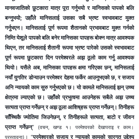
मानवजातिको छुटकारा मात्र पूरा गर्नुभयो र मानिसको पापको बलि
बन्नुभयो; उहाँले मानिसलाई उसका सबै भ्रष्ट स्वभावबाट मुक्त
गर्नुभएन। मानिसलाई पूर्ण रूपमा शैतानको प्रभावबाट मुक्त गर्नको
निम्ति येशूले पापको बलि बनेर मानिसका पापहरू बोक्न मात्र आवश्यक
थिएन, तर मानिसलाई शैतानी रूपमा भ्रष्ट पारेको उसको स्वभावबाट
पूर्ण रूपमा छुटकारा दिन परमेश्‍वरले अझ ठूलो काम गर्नु आवश्यक
थियो। यसैले अब, मानिसका पापहरू क्षमा गरिएका छन्, मानिसलाई
नयाँ युगतिर डोऱ्याउन परमेश्‍वर देहमा फर्केर आउनुभएको छ, र सजाय
अनि न्यायको काम सुरु गर्नुभएको छ। यो कामले मानिसलाई झन् उच्च
क्षेत्रमा ल्याएको छ। उहाँको प्रभुत्वमा आउनेहरू सबैले अझ उच्च
सत्यता प्राप्त गर्नेछन् र अझ ठूला आशिष्‌हरू प्राप्त गर्नेछन्। तिनीहरू
साँच्चिकै ज्योतिमा जिउनेछन्, र तिनीहरूले सत्यता, बाटो र जीवन
प्राप्त गर्नेछन्
”
(वचन, खण्ड १। परमेश्‍वरको देखापराइ र काम।
। “
परमेश्‍वरको सजाय र न्यायको कामको सारगत उद्देश्य
प्रस्तावना)