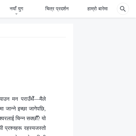
नयाँ युग
चित्र प्रदर्शन
हाम्रो बारेमा
्याउन मन पराउँथेँ—मैले
जान्‍ने इच्‍छा जागेपछि,
श्‍वरलाई चिन्‍न सक्छौँ? यो
 प्रश्‍नहरू रहस्यजस्तो