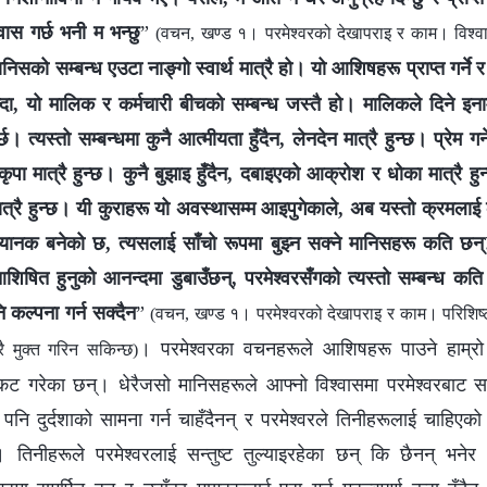
‍वास गर्छ भनी म भन्छु
”
(वचन, खण्ड १। परमेश्‍वरको देखापराइ र काम। विश्‍व
ानिसको सम्‍बन्ध एउटा नाङ्गो स्वार्थ मात्रै हो। यो आशिषहरू प्राप्त गर्ने 
, यो मालिक र कर्मचारी बीचको सम्‍बन्ध जस्तै हो। मालिकले दिने इनामह
छ। त्यस्तो सम्‍बन्धमा कुनै आत्मीयता हुँदैन, लेनदेन मात्रै हुन्छ। प्रेम गर्ने व
 कृपा मात्रै हुन्छ। कुनै बुझाइ हुँदैन, दबाइएको आक्रोश र धोका मात्रै हुन्
मात्रै हुन्छ। यी कुराहरू यो अवस्थासम्म आइपुगेकाले, अब यस्तो क्रमला
यानक बनेको छ, त्यसलाई साँचो रूपमा बुझ्‍न सक्‍ने मानिसहरू कति छन
ित हुनुको आनन्दमा डुबाउँछन्, परमेश्‍वरसँगको त्यस्तो सम्‍बन्ध कति 
 कल्‍पना गर्न सक्दैन
”
(वचन, खण्ड १। परमेश्‍वरको देखापराइ र काम। परिशिष्
। परमेश्‍वरका वचनहरूले आशिषहरू पाउने हाम्रो 
रै मुक्त गरिन सकिन्छ)
रकट गरेका छन्। धेरैजसो मानिसहरूले आफ्‍नो विश्‍वासमा परमेश्‍वरबाट 
 पनि दुर्दशाको सामना गर्न चाहँदैनन् र परमेश्‍वरले तिनीहरूलाई चाहिएको
 तिनीहरूले परमेश्‍वरलाई सन्तुष्ट तुल्याइरहेका छन् कि छैनन् भनेर कह