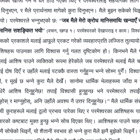
मको खोजी गर्न म धेरै ठाउँ गएको थिएँ र परमेश्‍वरलाई सहयोगका लागि प्
तर दिनुभएन, र मैले प्रार्थनामा मागेको कुरा दिनुभएन। मैले बुझ्न सकेको थिइ
यो। परमेश्‍वरले भन्‍नुभएको छ: “
जब मैले मेरो क्रोध मानिसमाथि खन्याए
ँ, मानिस सशङ्कित भयो
”
(वचन, खण्ड १। परमेश्‍वरको देखापराइ र काम। विश्‍व
रूको प्रकाशले मलाई आफूले प्रकट गरेको व्यवहारप्रति लज्‍जित तुल्यायो
षहरू पाउनका लागि विश्‍वास गर्नु गलत दृष्टिकोण हो। किनभने मैले 
लाई आशिष पाउने व्यक्तिको रूपमा हेरेकोले जब परमेश्‍वरले मलाई मैले च
दोष दिएँ र उहाँले मलाई पटक्‍कै वास्ता गर्नुहुन्‍न भन्‍ने सोच्न पुगेँ। विश्‍वा
, र मूर्ख छ भन्‍ने कुरा मैले देखेँ। सानोमा धार्मिक भेलाहरूमा जाँदा म स
 धेरै आशिष दिनुहुनेछ! तपाईं विश्‍वासी हुनुहुन्छ भने परमेश्‍वरले तप
्नुहोस् र माग्‍नुहोस्, अनि उहाँले अवश्य नै उत्तर दिनुहुनेछ।” मैले धार्मिक स
यी कुराहरूले मलाई ठूलो प्रभाव पारेका थिए र परमेश्‍वरका आशिषहरू पाउ
 संसारको कष्टबाट मुक्त हुन्छु भन्‍ने सोच दिएका थिए। आशिषहरू पाउने 
्यै सोचेको थिइनँ, यो शैतानी स्वभाव हो भन्‍ने कुरा मैले झनै बुझेको थिइनँ