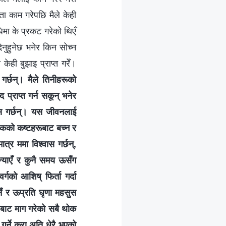
ता काम गरेपछि मैले केही
धिमा के प्रकट गरेको थिएँ
 दिनुहुनेछ भनेर किन सोच्न
ेही बुझाइ प्राप्त गरेँ।
स गर्छन्। मैले तिनीहरूको
्राप्‍त गर्न सकून्‌ भनेर
्‍वास गर्छन्। यस जीवनलाई
नरकको कष्टहरूबाट बच्न र
ात्र ममा विश्‍वास गर्छन्,
खन्याएँ र कुनै समय ऊसँग
को आशिष्‌ फिर्ता गर्दा
इनँ र ऊप्रति घृणा महसुस
मबाट माग गरेको सबै थोक
गर्ने कुरा अति धेरै भएको