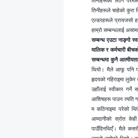
तिनीहरूका लागि परमेश्‍व
तिनीहरूले चाहेको कुरा दि
एल्डरहरूले प्रायजसो हा
हाम्रो सम्‍बन्धलाई असाम
सम्‍बन्ध एउटा नाङ्गो स्
मालिक र कर्मचारी बीचको 
सम्‍बन्धमा कुनै आत्मीयता 
थियो। मैले आफू पनि पर
हृदयको गहिराइमा लुकेर ब
उहाँलाई स्वीकार गर्ने
आशिषहरू पाउन त्यति गाह
म कठिनाइमा परेको थि
आम्दानीको स्रोत केह
पाउँदिनथिएँ। मैले कसरी 