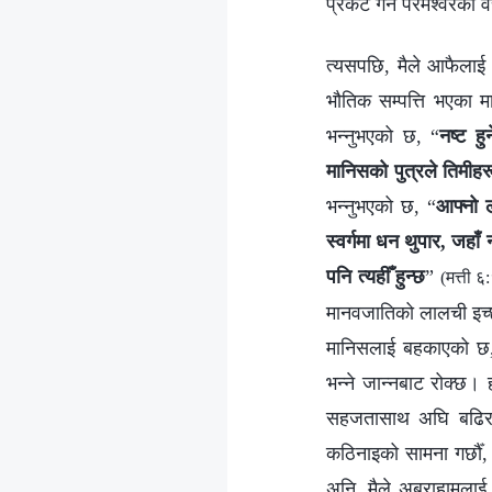
प्रकट गर्ने परमेश्‍वरका 
त्यसपछि, मैले आफैलाई स
भौतिक सम्पत्ति भएका मा
भन्‍नुभएको छ, “
नष्ट ह
मानिसको पुत्रले तिमीह
भन्नुभएको छ, “
आफ्‍नो 
स्वर्गमा धन थुपार, जहा
पनि त्यहीँ हुन्छ
”
(मत्ती 
मानवजातिको लालची इच्‍छा
मानिसलाई बहकाएको छ, ज
भन्ने जान्‍नबाट रोक्छ। 
सहजतासाथ अघि बढिरहेको
कठिनाइको सामना गर्छौँ, ज
अनि, मैले अब्राहामलाई