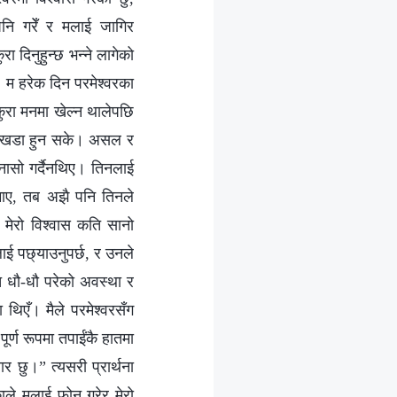
 पनि गरेँ र मलाई जागिर
ा दिनुहुन्छ भन्‍ने लागेको
 म हरेक दिन परमेश्‍वरका
 कुरा मनमा खेल्न थालेपछि
गरी खडा हुन सके। असल र
 गुनासो गर्दैनथिए। तिनलाई
ुमाए, तब अझै पनि तिनले
 मेरो विश्‍वास कति सानो
ाई पछ्याउनुपर्छ, र उनले
ेत धौ-धौ परेको अवस्था र
िएँ। मैले परमेश्‍वरसँग
 पूर्ण रूपमा तपाईंकै हातमा
र छु।” त्यसरी प्रार्थना
ाले मलाई फोन गरेर मेरो