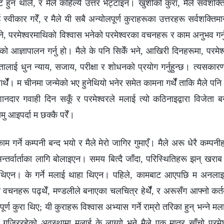
हुन थाले, र मैले कहिल्यै उत्तर भेट्टाइनँ। खुशीको कुरा, मैले सर्वशक्ति
वीकार गरेँ, र मैले यी सबै अन्योलपूर्ण कुराहरूका उत्तरहरू सर्वशक्तिमा
 भने, परमेश्वरमाथिको विश्‍वास भनेको परमेश्‍वरका वचनहरू र काम अनुभव गर
 उहाँको आज्ञापालन गर्नु हो। मैले के पनि सिकेँ भने, आखिरी दिनहरूमा, परमेश
्टतालाई धुन न्याय, सजाय, परीक्षा र शोधनको प्रयोग गर्नुहुन्छ। त्यसकार
गर्थेँ। म चीनमा जन्‍मेको भए हुनेथियो भनेर समेत कामना गर्थेँ ताकि मैले
शानदार गवाही दिन सकूँ र परमेश्‍वरले मलाई त्यो कठिनाइद्वारा विजेता 
मु आइपर्दा म छक्कै परेँ।
म गर्ने कम्पनी बन्द भयो र मैले मेरो जागिर गुमाएँ। मैले अरू धेरै कम्पनी
अन्तर्वार्ताका लागि बोलाइएन। समय बित्दै जाँदा, परिस्थितिहरू झन् खराब 
सा थिएन। के गर्ने मलाई थाहा थिएन। पहिले, कामबाट आएपछि म अनलाइन 
का वचनहरू पढ्थेँ, मण्डलीले बनाएका चलचित्र हेर्थेँ, र अरूसँग आफ्‍नो कर्तव्
वपूर्ण कुरा थिए; यी कुराहरू विश्‍वास अभ्यास गर्ने राम्रो तरिका हुन् भन्‍ने
ुज्रिरहेको अवस्थामा मलाई के लाग्यो भने मैले एक मात्र साँचो परमेश्‍