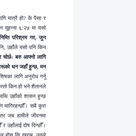
गि मात्रै हो? के पैसा र
िन यूहन्‍ना ६:२७ मा यसो
निम्ति परिश्रम गर, जुन
ि, उहाँले यसो पनि किन
 चोर्छ: बरु आफ्‍नो लागि
हरूको धन जहाँ हुन्छ, मन
िषका लागि अनुरोध गर्नु
यस्तो किन हो भने शैतानले
माथि उहाँको शासन हुन्छ
ँग मागिरहन्छौँ। सबै कुरा
ँ, तर जब हामीले जीवनमा
ौँ र उहाँलाई दोष दिन्छौँ।
असल होस् कि खराब, उनले