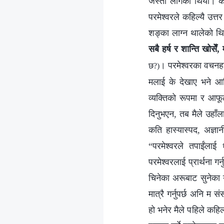
जस्तो लागेको थियो। का
परमेश्‍वरले कहिल्यै उत्
शङ्का लाग्‍न थालेको थि
सबै हर्ष र शान्ति खोसे
। परमेश्‍वरका वचनह
छ?)
मलाई के देखाए भने आशि
व्यक्तिको रूपमा र आफू
दिनुभएन, तब मैले उहाँलाई 
कति हास्यास्पद, अज्ञानी
“परमेश्‍वरले तपाईंलाई
परमेश्‍वरलाई प्रार्थना गर
चिनेका अरूबाट सुनेका 
मात्रै गर्नुपर्छ अनि म
हो भनेर मैले पहिले कहिल