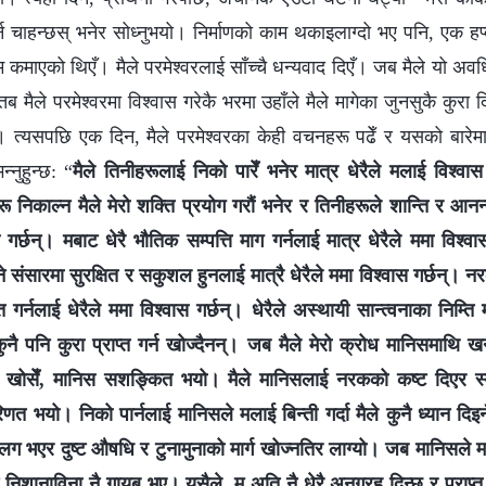
र्न चाहन्छस् भनेर सोध्‍नुभयो। निर्माणको काम थकाइलाग्दो भए पनि, एक हप्
म कमाएको थिएँ। मैले परमेश्‍वरलाई साँच्‍चै धन्यवाद दिएँ। जब मैले यो अव
 तब मैले परमेश्‍वरमा विश्‍वास गरेकै भरमा उहाँले मैले मागेका जुनसुकै कुरा
ँ। त्यसपछि एक दिन, मैले परमेश्‍वरका केही वचनहरू पढेँ र यसको बारेमा क
न्‍नुहुन्छ: “
मैले तिनीहरूलाई निको पारेँ भनेर मात्र धेरैले मलाई विश्‍वा
 निकाल्न मैले मेरो शक्ति प्रयोग गरौं भनेर र तिनीहरूले शान्ति र आनन्द प
ास गर्छन्। मबाट धेरै भौतिक सम्पत्ति माग गर्नलाई मात्र धेरैले ममा विश
 संसारमा सुरक्षित र सकुशल हुनलाई मात्रै धेरैले ममा विश्‍वास गर्छन्। 
्‍त गर्नलाई धेरैले ममा विश्‍वास गर्छन्। धेरैले अस्थायी सान्त्वनाका निम्ति म
ै पनि कुरा प्राप्‍त गर्न खोज्दैनन्। जब मैले मेरो क्रोध मानिसमाथि 
ि खोसेँ, मानिस सशङ्कित भयो। मैले मानिसलाई नरकको कष्ट दिएर स्वर्ग
णत भयो। निको पार्नलाई मानिसले मलाई बिन्ती गर्दा मैले कुनै ध्यान दि
अलग भएर दुष्ट औषधि र टुनामुनाको मार्ग खोज्नतिर लाग्यो। जब मानिसले 
ै निशानाविना नै गायब भए। यसैले, म अति नै धेरै अनुग्रह दिन्छु र प्राप्‍त 