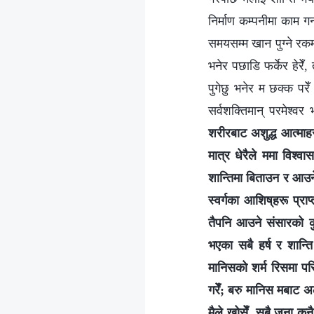
निर्माण कम्पनीमा काम ग
समयसम्‍म खान पुग्‍ने रक
भनेर पछाडि फर्केर हेरेँ,
पुगेछु भनेर म छक्क परे
सर्वशक्तिमान्‌ परमेश्‍वर भ
शरीरबाट अशुद्ध आत्माहरू
मात्र धेरैले ममा विश्‍व
शान्तिमा बिताउन र आउने
स्वर्गका आशिष्‌हरू प्राप
तैपनि आउने संसारको कुन
भएका सबै हर्ष र शान्त
मानिसको शर्म रिसमा परि
गरेँ; बरु मानिस मबाट 
मैले खोसेँ, सबै जना कुन