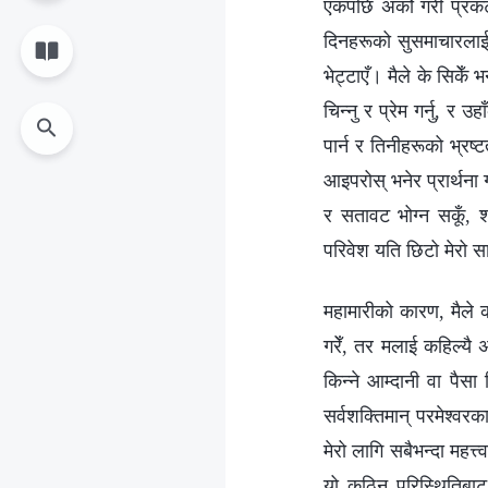
एकपछि अर्को गरी प्रकट 
दिनहरूको सुसमाचारलाई स्
भेट्टाएँ। मैले के सिकेँ
चिन्नु र प्रेम गर्नु, र
पार्न र तिनीहरूको भ्रष
आइपरोस् भनेर प्रार्थना 
र सतावट भोग्‍न सकूँ, 
परिवेश यति छिटो मेरो सा
महामारीको कारण, मैले का
गरेँ, तर मलाई कहिल्यै 
किन्‍ने आम्दानी वा पै
सर्वशक्तिमान्‌ परमेश्‍वर
मेरो लागि सबैभन्दा महत्त्
यो कठिन परिस्थितिबाट ग