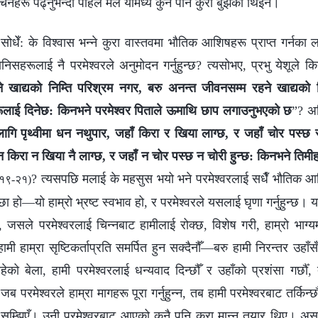
वचनहरू पढ्नुभन्दा पहिले मैले यीमध्ये कुनै पनि कुरा बुझेको थिइनँ।
ोधेँ: के विश्‍वास भन्ने कुरा वास्तवमा भौतिक आशिषहरू प्राप्त गर्नका ला
निसहरूलाई नै परमेश्‍वरले अनुमोदन गर्नुहुन्छ? त्यसोभए, प्रभु येशूले क
ुने खाद्यको निम्ति परिश्रम नगर, बरु अनन्‍त जीवनसम्‍म रहने खाद्यको 
रूलाई दिनेछ: किनभने परमेश्‍वर पिताले ऊमाथि छाप लगाउनुभएको छ
”? अन
लागि पृथ्वीमा धन नथुपार, जहाँ किरा र खिया लाग्छ, र जहाँ चोर पस्छ र
ँ न किरा न खिया नै लाग्छ, र जहाँ न चोर पस्छ न चोरी हुन्छ: किनभने तिमी
? त्यसपछि मलाई के महसुस भयो भने परमेश्‍वरलाई सधैँ भौतिक आश
६:१९-२१)
 हो—यो हाम्रो भ्रष्ट स्वभाव हो, र परमेश्‍वरले यसलाई घृणा गर्नुहुन्छ। 
सले परमेश्‍वरलाई चिन्‍नबाट हामीलाई रोक्छ, विशेष गरी, हाम्रो भाग्य
हामी हाम्रा सृष्टिकर्ताप्रति समर्पित हुन सक्दैनौँ—बरु हामी निरन्तर उहाँस
 बेला, हामी परमेश्‍वरलाई धन्यवाद दिन्छौँ र उहाँको प्रशंसा गर्छौ
ब परमेश्‍वरले हाम्रा मागहरू पूरा गर्नुहुन्‍न, तब हामी परमेश्‍वरबाट तर्किन्छ
 सम्झिएँ। उनी परमेश्‍वरबाट आएको कुनै पनि कुरा मान्‍न तयार थिए। 