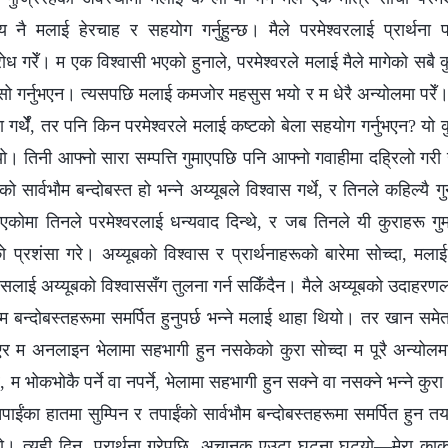
 नै मलाई हेरचाह र सहयोग गर्नुहुन्छ। मैले परमेश्‍वरलाई प्रार्थना
ध गरेँ। म एक विश्‍वासी भएको हुनाले, परमेश्‍वरले मलाई मैले मागेको सबै कुर
्यसो गर्नुभएन। त्यसपछि मलाई कमजोर महसुस भयो र म धेरै अन्योलमा परेँ।
ना गर्थेँ, तर पनि किन परमेश्‍वरले मलाई कष्टको बेला सहयोग गर्नुभएन? यो
। तिनी आफ्‍नो सारा सम्पत्ति गुमाएपछि पनि आफ्‍नो गवाहीमा दह्रिलो 
ो सार्वभौम बन्दोबस्त हो भन्‍ने अय्यूबले विश्‍वास गर्थे, र तिनले कहिल्यै
ोमा तिनले परमेश्‍वरलाई धन्यवाद दिन्थे, र जब तिनले यी कुराहरू ग
ो प्रशंसा गरे। अय्यूबको विश्‍वास र प्रार्थनाहरूको बारेमा सोच्दा, मलाई
लाई अय्यूबको विश्‍वाससँग तुलना गर्न सकिँदैन। मैले अय्यूबको उदाहरणल
वभौम बन्दोबस्तहरूमा समर्पित हुनुपर्छ भन्‍ने मलाई थाहा थियो। तर खान सम
र म अनलाइन भेलामा सहभागी हुन नसकेको कुरा सोच्दा म पूरै अन्योलमा थ
्‍वर, म भोकभोकै पर्ने वा नपर्ने, भेलामा सहभागी हुन सक्ने वा नसक्ने भन्‍ने कुरा
ंका हातमा सुम्पिन र तपाईंको सार्वभौम बन्दोबस्तहरूमा समर्पित हुन तया
ो। त्यही दिन, प्रार्थना गरेपछि, अचानक एउटा घटना घट्यो—मेरा काक