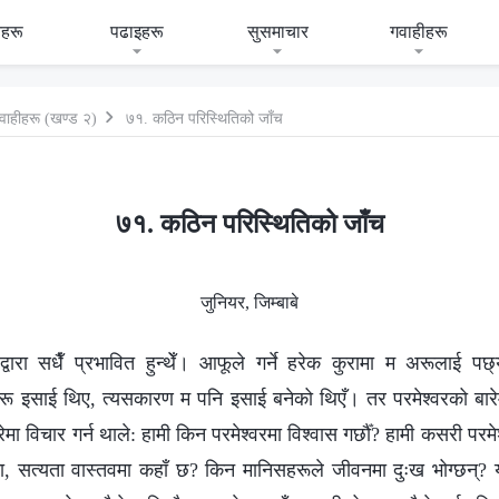
हरू
पढाइहरू
सुसमाचार
गवाहीहरू
वाहीहरू (खण्ड २)
७१. कठिन परिस्थितिको जाँच
७१. कठिन परिस्थितिको जाँच
जुनियर, जिम्बाबे
द्वारा सधैँ प्रभावित हुन्थेँ। आफूले गर्ने हरेक कुरामा म अरूलाई पछ
ू इसाई थिए, त्यसकारण म पनि इसाई बनेको थिएँ। तर परमेश्‍वरको बारेमा 
रेमा विचार गर्न थाले: हामी किन परमेश्‍वरमा विश्‍वास गर्छौँ? हामी कसरी परमे
मा, सत्यता वास्तवमा कहाँ छ? किन मानिसहरूले जीवनमा दुःख भोग्छन्? यी