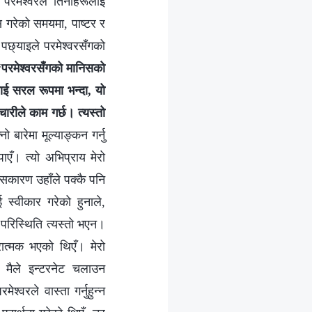
; परमेश्‍वरले तिनीहरूलाई
वास गरेको समयमा, पाष्टर र
पछ्याइले परमेश्‍वरसँगको
“
परमेश्‍वरसँगको मानिसको
सलाई सरल रूपमा भन्दा, यो
चारीले काम गर्छ। त्यस्तो
ो बारेमा मूल्याङ्कन गर्नु
एँ। त्यो अभिप्राय मेरो
यसकारण उहाँले पक्‍कै पनि
 स्वीकार गरेको हुनाले,
 परिस्थिति त्यस्तो भएन।
त्मक भएको थिएँ। मेरो
 मैले इन्टरनेट चलाउन
‍वरले वास्ता गर्नुहुन्‍न