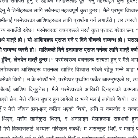
रमा समर्पित हुनु र उहाँका मागहरूलाई पूरा गर्नु महत्त्वपूर्ण कुरा हुँदैन
नु नै तिनीहरूका लागि सबैभन्दा महत्त्वपूर्ण कुरा हुन्छ। मैले प्रभुमा विश्‍
मीलाई परमेश्‍वरका आशिषहरूका लागि प्रार्थना गर्न लगाउँथे। तर त्यस्तो 
ान्य बनाउँदो रहेछ। परमेश्‍वरका वचनहरूले यस्तै कुरा प्रकट गरेका छन्: 
वार्थ मात्रै हो। यो आशिषहरू प्राप्त गर्ने र दिने बीचको सम्‍बन्ध हो। य
सम्‍बन्ध जस्तै हो। मालिकले दिने इनामहरू प्राप्त गर्नका लागि मात्रै कर्म
हुँदैन, लेनदेन मात्रै हुन्छ
।” परमेश्‍वरका वचनहरू सत्यता हुन् र मैले आफ्‍न
मेश्‍वरका आशिषहरू पाउनका खातिर विश्वास गरेको रहेछु भन्‍ने थाहा पा
सेको थियो। म के सोच्थेँ भने, परमेश्‍वर पृथ्वीमा फर्केर आउनुभएको छ, त्
 सबैलाई आशिष दिनुहुनेछ। मैले परमेश्‍वरको आखिरी दिनहरूको कामलाई
्रो छैन, मेरो जीवन सुधार हुन लागेको छ भन्‍ने मलाई लागेको थियो। तर
एँ र मेरो जीवन झन्-झन् कठिन भएको थियो, अनि म कमजोर र नकारा
ी थिएन, मसँग खानेकुरा थिएन, र अनलाइन भेलाहरूमा सहभागी हुन
मेरो विश्‍वासलाई अभ्यास गरिरहन सक्थेँ? म असन्तुष्ट थिएँ, र मलाई परमेश्