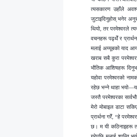
त्यसकारण उहाँले अवश्य
जुटाइदिनुहोस् भनेर अनुरो
थियो, तर परमेश्‍वरले त
वचनहरू पढ्थेँ र प्रार्थ
मलाई अय्यूबको याद आयो
खराब सबै कुरा परमेश्‍वरक
भौतिक आशिषहरू दिनुभएक
यहोवा परमेश्‍वरको नामक
रहेछ भन्ने थाहा भयो—यस
जस्तै परमेश्‍वरका सार्
मेरो मोबाइल डाटा सकिए
प्रार्थना गरेँ, “हे परमेश
छ। म यी कठिनाइहरू तपाई
गरेपछि मलाई शान्ति भय