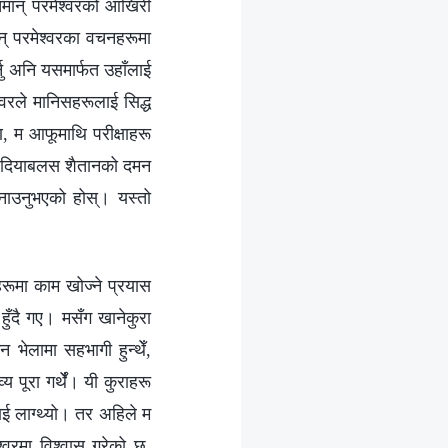
मान्‌ परमेश्‍वरको आखिरी
न्‌ परमेश्‍वरका वचनहरूमा
्नु अनि यसमार्फत उहाँलाई
्‍वरले मानिसहरूलाई सिद्ध
ण, म आफूमाथि परीक्षाहरू
 पनि दियाबलस शैतानको दमन
बनाउनुभएको होस्। यस्तो
हरूमा काम खोज्‍ने प्रयास
हुँदै गए। मसँग खानेकुरा
भेलामा सहभागी हुन्थेँ,
य पूरा गर्थेँ। यी कुराहरू
 मलाई लाग्थ्यो। तर अहिले म
वरमा विश्‍वास गरेको छु,