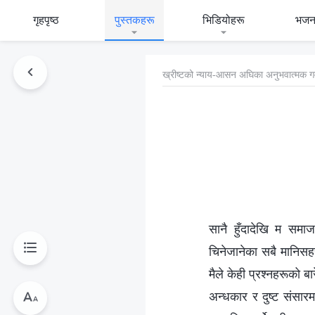
गृहपृष्ठ
पुस्तकहरू
भिडियोहरू
भजन
ख्रीष्‍टको न्याय-आसन अघिका अनुभवात्मक ग
सानै हुँदादेखि म समाज
चिनेजानेका सबै मानिसहर
मैले केही प्रश्‍नहरूको बा
अन्धकार र दुष्ट संसार