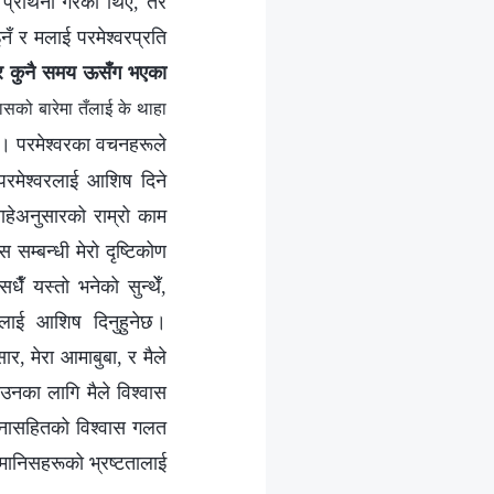
रार्थना गरेको थिएँ, तर
नँ र मलाई परमेश्‍वरप्रति
ँ र कुनै समय ऊसँग भएका
ासको बारेमा तँलाई के थाहा
। परमेश्‍वरका वचनहरूले
परमेश्‍वरलाई आशिष दिने
ाहेअनुसारको राम्रो काम
स सम्‍बन्धी मेरो दृष्टिकोण
धैँ यस्तो भनेको सुन्थेँ,
ाईंलाई आशिष दिनुहुनेछ।
ंसार, मेरा आमाबुबा, र मैले
नका लागि मैले विश्‍वास
चाहनासहितको विश्वास गलत
। मानिसहरूको भ्रष्टतालाई