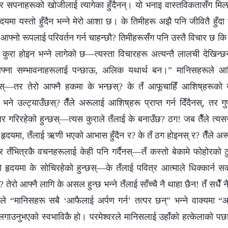
्दर सपनाहरूको खोजीलाई त्यागेका हुँदैनन्। यो भनाइ वास्तविकतासँग मिल
यमा यस्तो हुँदैन भन्‍ने मेरो आशा छ। के तिमीहरू अझै पनि जीवितै हुँद
आफ्‍नो रूपलाई परिवर्तन गर्न चाहन्छौ? तिमीहरूसँग पनि उस्तै विचार छ क
 कुरा होइन भन्‍ने लागेको छ—त्यस्ता विचारहरू अत्यन्तै लालची देखिन
आफ्‍ना सम्‍भावनाहरूलाई पन्छाऊ, अलिक यथार्थ बन।” मानिसहरूले आश
 भन्छस्—तर तेरो आफ्‍नै हकमा के भन्छस्? के तँ आफूचाहिँ आशिष्‌हरूको 
ने उल्ट्याउँछस्? तैँले अरूलाई आशिष्‌हरू प्राप्त गर्न दिँदैनस्, तर गुप
ार गरिरहेको हुन्छस्—त्यस कुराले तँलाई के बनाउँछ? ठग! जब तैँले त्यसरी 
ेरो हृदयमा, तँलाई ऋणी भएको आभास हुँदैन र? के तँ ठग होइनस् र? तैँले
र तँभित्रकै वचनहरूलाई केही पनि गर्दैनस्—तँ कस्तो बेकामे फोहोरको ट
नो हृदयमा के सोचिरहेको हुन्छस्—के तँलाई पवित्र आत्‍माले धिक्कार्न सक्‍
 र? तेरो आफ्नै लागि के असल हुन्छ भन्‍ने तँलाई साँच्‍चै नै थाहा छैन! तँ सधैँ
ले “मानिसहरू सबै ‘आफैलाई अर्पण गर्न’ तत्पर छन्” भन्‍ने वाक्यमा “आफ
लगाउनुभएको स्वभाविकै हो। परमेश्‍वरले मानिसलाई उहाँको हत्केलाको पछा