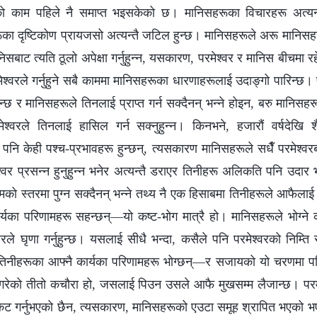
ाँको काम पहिले नै समाप्त भइसकेको छ। मानिसहरूका विचारहरू अत्यन
का दृष्टिकोण प्रायजसो अत्यन्तै जटिल हुन्छ। मानिसहरूले अरू मानिसहरूबा
ानिसबाट त्यति ठूलो अपेक्षा गर्नुहुन्‍न, यसकारण, परमेश्‍वर र मानिस बीचमा 
ेश्‍वरले गर्नुहुने सबै काममा मानिसहरूका धारणाहरूलाई उदाङ्गो पारिन्छ। 
नुहुन्छ र मानिसहरूले तिनलाई प्राप्त गर्न सक्दैनन् भन्‍ने होइन, बरु मानिसहरू
मेश्‍वरले तिनलाई हासिल गर्न सक्‍नुहुन्‍न। किनभने, हजारौं वर्षदेखि श
ि केही पश्‍च-प्रभावहरू हुन्छन्, त्यसकारण मानिसहरूले सधैँ परमेश्‍वरबा
्‍वर प्रसन्‍न हुनुहुन्‍न भनेर अत्यन्तै डराएर तिनीहरू अलिकति पनि उदार
को स्तरमा पुग्‍न सक्दैनन् भन्‍ने तथ्य नै एक हिसाबमा तिनीहरूले आफैल
ार्यका परिणामहरू सहन्छन्—यो कष्ट-भोग मात्रै हो। मानिसहरूले भोग्‍ने
रले घृणा गर्नुहुन्छ। यसलाई सीधै भन्दा, कसैले पनि परमेश्‍वरको निम्ति 
तिनीहरूका आफ्‍नै कार्यका परिणामहरू भोग्छन्—र सजायको यो चरणमा पन
गरेको तीतो कचौरा हो, जसलाई पिउन उसले आफै मुखसम्‍म लैजान्छ। परम
प्रकट गर्नुभएको छैन, त्यसकारण, मानिसहरूको एउटा समूह श्रापित भएको 