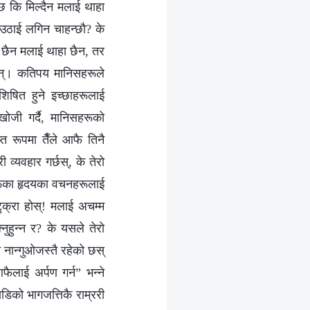
्छ कि मिल्दैन मलाई थाहा
ा उठाई लगिन चाहन्छौ? के
ि छैन मलाई थाहा छैन, तर
्छन्। कतिपय मानिसहरूले
िषित हुने इच्छाहरूलाई
खोजी गर्दै, मानिसहरूको
्त रूपमा तैँले आफै तिनै
व्यवहार गर्छस्, के तेरो
 अरूका हृदयका वचनहरूलाई
ुक्रा होस्! मलाई अचम्म
नुहुन्‍न र? के यसले तेरो
 नै नान्गुओजस्तै रहेको छस्
ैलाई अर्पण गर्न” भन्‍ने
डिको भागजत्तिकै राम्ररी