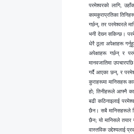
परमेश्‍वरको लागि, उह
कामकुराप्रतिका तिनिहरू
गर्छन्, तर परमेश्‍वरले म
भनी देख्‍न सकिन्छ। परम
धेरै ठूला अपेक्षाहरू गर्
अपेक्षाहरू गर्छन् र पर
मानवजातिमा उपचारपछि पन
गर्दै आएका छन्, र परमेश
कुराहरूमा मानिसहरू काम
हो; तिनीहरूले आफ्‍नै क
बढी कठिनाइलाई परमेश्‍व
छैन। सबै मानिसहरूले 
छैन; यो मानिसले तयार 
वास्तविक उद्देश्यलाई 