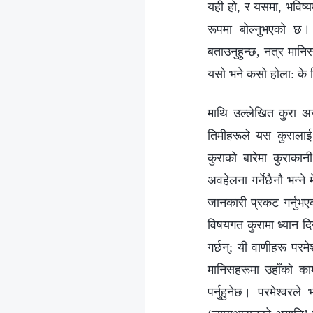
यही हो, र यसमा, भविष्यम
रूपमा बोल्‍नुभएको छ। 
बताउनुहुन्छ, नत्र मा
यसो भने कसो होला: के ति
माथि उल्‍लेखित कुरा अ
तिमीहरूले यस कुरालाई 
कुराको बारेमा कुराका
अवहेलना गर्नेछैनौ भन्‍
जानकारी प्रकट गर्नुभए
विषयगत कुरामा ध्यान द
गर्छन्; यी वाणीहरू परमे
मानिसहरूमा उहाँको क
पर्नुहुनेछ। परमेश्‍वरल