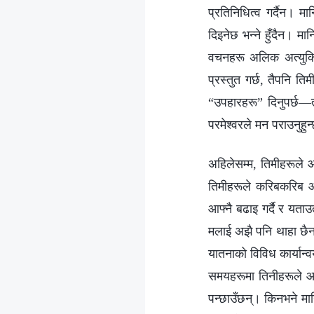
प्रतिनिधित्व गर्दैन।
दिइनेछ भन्‍ने हुँदैन। मा
वचनहरू अलिक अत्युक्त
प्रस्तुत गर्छ, तैपनि ति
“उपहारहरू” दिनुपर्छ—
परमेश्‍वरले मन पराउनुह
अहिलेसम्‍म, तिमीहरूले आ
तिमीहरूले करिबकरिब आफ्
आफ्नै बढाइ गर्दै र यता
मलाई अझै पनि थाहा छै
यातनाको विविध कार्यान्
समयहरूमा तिनीहरूले आका
पन्छाउँछन्। किनभने मा