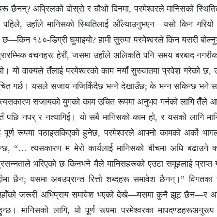
हरू छैनन्? अप्रिलको दोस्रो र चौथो दिनमा, परमेश्‍वरले मानिसको स्थिति
न पहिले, उहाँले मानिसको स्थितिलाई औँल्याउनुभएन—यसो किन गरियो त?
—किन १८०-डिग्री घुमाइयो? हामी सुरुमा परमेश्‍वरले किन यसरी बोल्‍नुभयो 
ा प्रारम्‍भिक वचनहरू हेरौं, जसमा उहाँले अलिकति पनि समय बरबाद नगरी
ुभयो। यो वाक्यले तँलाई परमेश्‍वरको काम नयाँ सुरुवातमा प्रवेश गरेको छ, 
े सूचित गर्छ। यसले सजाय नजिकिँदैछ भन्‍ने देखाउँछ; के भन्‍न सकिन्छ भन
 त्यसकारण सजायको युगको काम उचित रूपमा अनुभव गर्नको लागि तैँले आफ
कि तँ पछि नपर् र नत्यागिई। यो सबै मानिसको काम हो, र यसको लागि मानि
पूर्ण रूपमा पठाइसकिएको हुनेछ, परमेश्‍वरले आफ्‍नो कामको अर्को भागलाई 
नुहुन्छ, “… त्यसकारण म मेरो कार्यलाई मानिसको बीचमा अघि बढाउने 
प्रसन्‍नताले भरिएको छ किनभने मैले मानिसहरूको एउटा समूहलाई प्राप्त 
्दीमा छैन; यसमा अबउप्रान्त रित्तो शब्‍दहरू समावेश छैनन्।” विगतक
 उहाँको जरूरी अभिप्राय समावेश भएको देखे—यसमा कुनै झूट छैन—र आज 
ुहुन्छ। मानिसको लागि, यो पूर्ण रूपमा परमेश्‍वरका मापदण्डहरूअनुरूप