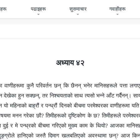
हरू
पढाइहरू
सुसमाचार
गवाहीहरू
अध्याय ४२
वाणीहरूमा कुनै परिवर्तन छन् कि छैनन् भनेर मानिसहरूले पत्ता ल
तन देखेका हुन सक्छन्, तर निश्‍चयताको साथ त्यसो भन्‍ने आँट गर्दैनन्। स
यो महिनाको बाह्रौं र पन्ध्रौं दिनको बीचमा परमेश्‍वरका वाणीहरूमा य
षयमा मनन गरेका छौ? तिमीहरूको दृष्टिकोण के छ? तिमीहरूले परमेश्‍वर
िल दुई र मे पन्ध्रको बीचमा गरिएको मुख्य काम के थियो? आजका मानिस
मुङ्ग्रोले हानिएको जस्तै दिमाग खलबलिएको अवस्थामा छन्? आज किन