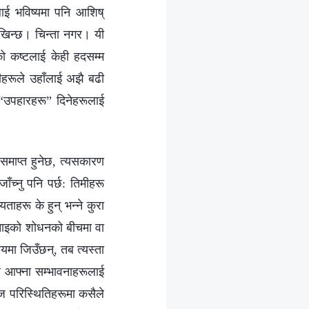
ाई भविष्यमा पनि आशिष्
े देखिन्छ। चिन्ता नगर। यी
 कष्टलाई केही हदसम्‍म
िमीहरूले उहाँलाई अझै बढी
“उपहारहरू” दिनेहरूलाई
ै समाप्त हुनेछ, त्यसकारण
च्‍नु पनि पर्छ: तिमीहरू
हरू के हुन् भन्‍ने कुरा
नाइको शोधनको बीचमा वा
यमा जिउँछन्, तब त्यस्ता
 आफ्‍ना सम्‍भावनाहरूलाई
 परिस्‍थितिहरूमा कसैले