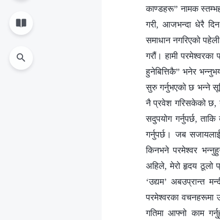
काण्डहरू” नामक स्तम्‍भ
गरी, आजभन्दा धेरै दि
समाधान नगरिएको पहेली छ
गरौं। हामी परमेश्‍वरक
हुनेबित्तिकै” भनेर भन्न
सुरु गर्नुभएको छ भन्‍न
नै प्रवेश गरिसकेको छ,
सदुपयोग गर्नुपर्छ, ता
गर्नुपर्छ। जब सजायलाई 
किनभने परमेश्‍वर भन्‍
अहिले, मेरो हृदय ठूलो 
‘उद्यम’ अबउप्रान्त मन
परमेश्‍वरका वचनहरूमा
गतिमा आफ्‍नो काम गर्न