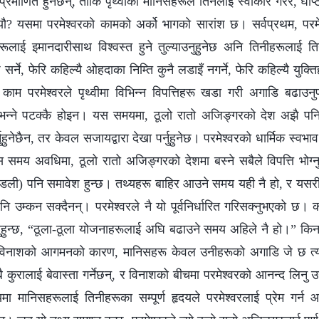
माणित हुनेछन्, ताकि पृथ्वीका मानिसहरूले तिनलाई स्वीकार गरेर, घोप्
यौ? यसमा परमेश्‍वरको कामको अर्को भागको सारांश छ। सर्वप्रथम, परमे
ूलाई इमानदारीसाथ विश्‍वस्त हुने तुल्याउनुहुनेछ अनि तिनीहरूलाई त
्ने, फेरि कहिल्यै ओहदाका निम्ति कुनै लडाइँ नगर्ने, फेरि कहिल्यै युक्ति
ो काम परमेश्‍वरले पृथ्वीमा विभिन्न विपत्तिहरू खडा गरी अगाडि बढा
ुनेछ भन्‍ने पटक्कै होइन। यस समयमा, ठूलो रातो अजिङ्गरको देश अझै पन
र्नुहुनेछैन, तर केवल सजायद्वारा देखा पर्नुहुनेछ। परमेश्‍वरको धार्मिक स्व
समय अवधिमा, ठूलो रातो अजिङ्गरको देशमा बस्ने सबैले विपत्ति भोग्नु
(मण्डली) पनि समावेश हुन्छ। तथ्यहरू बाहिर आउने समय यही नै हो, र यस
पनि उम्कन सक्दैनन्। परमेश्‍वरले नै यो पूर्वनिर्धारित गरिसक्नुभएको 
्नुहुन्छ, “ठूला-ठूला योजनाहरूलाई अघि बढाउने समय अहिले नै हो।” किन
 र विनाशको आगमनको कारण, मानिसहरू केवल उनीहरूको अगाडि जे छ त्यस
बै कुरालाई बेवास्ता गर्नेछन्, र विनाशको बीचमा परमेश्‍वरको आनन्द लिन
ा मानिसहरूलाई तिनीहरूका सम्पूर्ण हृदयले परमेश्‍वरलाई प्रेम गर्