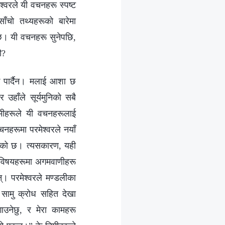
श्‍वरले यी वचनहरू स्पष्ट
साँचो तथ्यहरूको बारेमा
छ। यी वचनहरू सुनेपछि,
ौ?
रक पार्दैन। मलाई आशा छ
उहाँले सूर्यमुनिको सबै
िमीहरूले यी वचनहरूलाई
नहरूमा परमेश्‍वरले नयाँ
ागेको छ। त्यसकारण, यही
ा विषयहरूमा अगमवाणीहरू
न्। परमेश्‍वरले मण्डलीका
सामु क्रोध सहित देखा
लगाउनेछु, र मेरा कामहरू