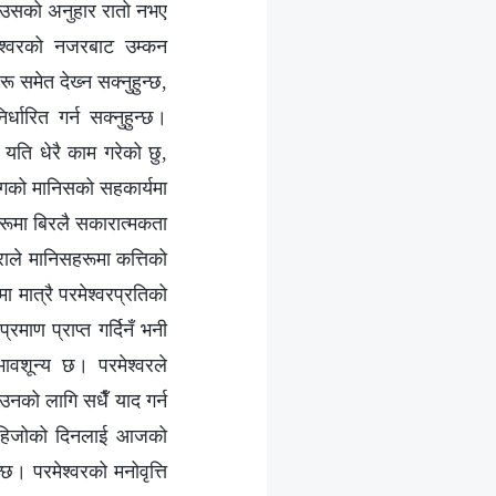
र उसको अनुहार रातो नभए
श्‍वरको नजरबाट उम्कन
समेत देख्‍न सक्‍नुहुन्छ,
धारित गर्न सक्‍नुहुन्छ।
े यति धेरै काम गरेको छु,
सँगको मानिसको सहकार्यमा
ीहरूमा बिरलै सकारात्मकता
ुराले मानिसहरूमा कत्तिको
ा मात्रै परमेश्‍वरप्रतिको
माण प्राप्त गर्दिनँ भनी
ावशून्य छ। परमेश्‍वरले
नको लागि सधैँ याद गर्न
को हिजोको दिनलाई आजको
 परमेश्‍वरको मनोवृत्ति