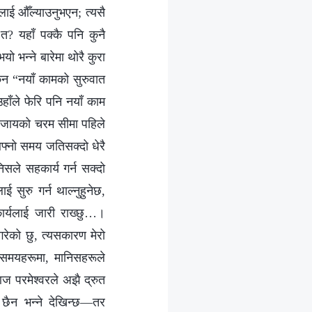
लाई औँल्याउनुभएन; त्यसै
 यहाँ पक्‍कै पनि कुनै
भन्‍ने बारेमा थोरै कुरा
कन “नयाँ कामको सुरुवात
उहाँले फेरि पनि नयाँ काम
े सजायको चरम सीमा पहिले
्‍नो समय जतिसक्दो धेरै
सले सहकार्य गर्न सक्दो
सुरु गर्न थाल्‍नुहुनेछ,
कार्यलाई जारी राख्छु…।
गरेको छु, त्यसकारण मेरो
ा समयहरूमा, मानिसहरूले
परमेश्‍वरले अझै द्रुत
 छैन भन्‍ने देखिन्छ—तर