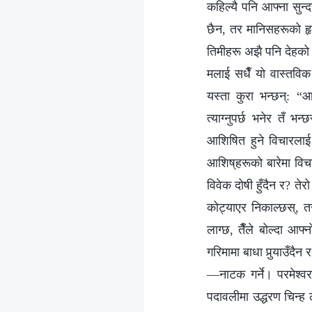
कहिल्यै पनि आफ्‍ना सुन
छैन, तर मानिसहरूको हृद
तिमीहरू अझै पनि देहको 
मलाई सधैँ यो वास्तविक
यस्ता कुरा भन्छन्: “
त्याग्‍नुपर्छ भनेर तँ
आशिषित हुने विचारलाई भ
आशिष्‌हरूको बारेमा विच
विवेक दोषी हुँदैन र? त
कोट्याएर निकाल्छस्, त
लाग्छ, तैँले बोल्दा आफ्
गरिमामा बाधा पुर्‍याउँदैन
—नाटक गर्ने। परमेश्‍वर
पदावलीमा उद्धरण चिन्ह 