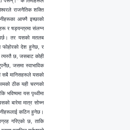
टो परून्।” के तिमीहरूले
श्‍वरले राजनैतिक शक्ति
िनीहरूका आफ्नै इच्छाको
हरू र षड्यन्त्रमा संलग्न
उनुपर्छ। तर यसको मतलब
ि फोहोरको देश हुनेछ, र
भाव त्यस्तै छ, जसबाट कोही
पर्नेछ, जसमा स्वाभाविक
री सबै मानिसहरूले यसको
छ। कामको ठीक यही चरणको
कि भविष्यमा यस पृथ्वीमा
को बारेमा मात्र सोच्न
ु उनीहरूलाई कठिन हुनेछ।
न आग्रह गरिएको छ, ताकि