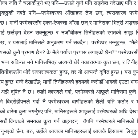
को धोका जति नै चलाकीपूर्ण भए पनि—उसले कुनै पनि सङ्केत नदेखाए पनि 
ुकढुकी नबढे पनि—परमेश्‍वरका आँखाहरू तेज छन्, त्यसकारण परमे
छ। मानौं परमेश्‍वरसँग एक्स-रेजस्ता आँखा छन् र मानिसका भित्री अङ्गहरू 
ाई छर्लङ्ग देख्‍न सक्‍नुहुन्छ र नजाँचीकन तिनीहरूको रगतको समूह निर्
ै हुन्छ, र यसलाई मानिसले अनुकरण गर्न सक्दैन। परमेश्‍वर भन्‍नुहुन्छ, “मैल
सको कुनै प्रमाण छैन? के मैले पर्याप्त प्रयास लगाएको छैन?” परमेश्‍वर
 भन्‍न सकिन्छ भने मानिसभित्र अत्यन्तै धेरै नकारात्मक कुरा छन्, र तिन
 तिनीहरूसँग थोरै सकारात्मकता हुन्छ, तर यो अत्यन्तै दूषित हुन्छ। यस क
हृदय हुन्छ भन्‍ने देखाउँछ; मानौं तिनीहरूको हृदयको करोडौँ भागको एउटा भागम
झै दूषित नै छ। त्यही कारणले गर्दा, परमेश्‍वरले आफूले मानिसमा कुनै प्र
 विद्रोहीपनले गर्दा नै परमेश्‍वरका वाणीहरूको शैली यति कठोर र भ
 बारेमा कुरा नगर्नुभए पनि, मानिसहरूले आफूलाई परमेश्‍वरको अघि देखाउ
े सधैँ विगतको समयका कुरा गर्न चाहन्छन्—तैपनि परमेश्‍वरले मानिस
िनुभएको छैन; बरु, उहाँले आजका मानिसहरूलाई आजकै हिसाबमा लिनुहुन्छ।