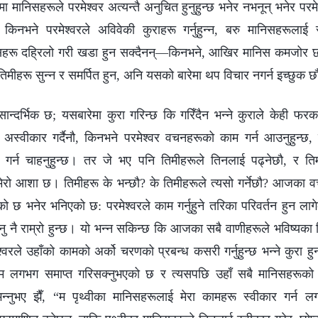
ा मानिसहरूले परमेश्‍वर अत्यन्तै अनुचित हुनुहुन्छ भनेर नभनून् भनेर परमे
किनभने परमेश्‍वरले अविवेकी कुराहरू गर्नुहुन्‍न, बरु मानिसहरूलाई 
निसहरू दह्रिलो गरी खडा हुन सक्दैनन्—किनभने, आखिर मानिस कमजोर 
मीहरू सुन्‍न र समर्पित हुन, अनि यसको बारेमा थप विचार नगर्न इच्‍छुक छ
सान्दर्भिक छ; यसबारेमा कुरा गरिन्छ कि गरिँदैन भन्‍ने कुराले केही फ
अस्वीकार गर्दैनौ, किनभने परमेश्‍वर वचनहरूको काम गर्न आउनुहुन्छ, र 
नी गर्न चाहनुहुन्छ। तर जे भए पनि तिमीहरूले तिनलाई पढ्नेछौ, र त
ने मेरो आशा छ। तिमीहरू के भन्छौ? के तिमीहरूले त्यसो गर्नेछौ? आजका वच
को छ भनेर भनिएको छ: परमेश्‍वरले काम गर्नुहुने तरिका परिवर्तन हुन ल
िनु नै राम्रो हुन्छ। यो भन्न सकिन्छ कि आजका सबै वाणीहरूले भविष्यक
श्‍वरले उहाँको कामको अर्को चरणको प्रबन्ध कसरी गर्नुहुन्छ भन्‍ने कुरा हु
ाम लगभग समाप्त गरिसक्नुभएको छ र त्यसपछि उहाँ सबै मानिसहरूको 
े भन्‍नुभए झैँ, “म पृथ्वीका मानिसहरूलाई मेरा कामहरू स्वीकार गर्न 