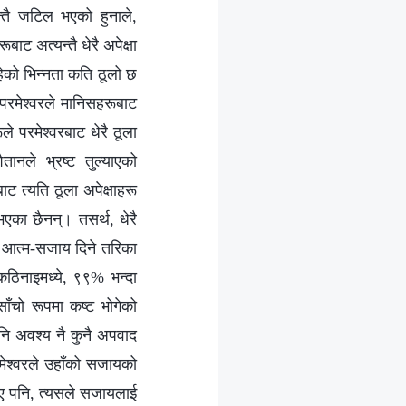
्तै जटिल भएको हुनाले,
ट अत्यन्तै धेरै अपेक्षा
रहेको भिन्‍नता कति ठूलो छ
परमेश्‍वरले मानिसहरूबाट
ले परमेश्‍वरबाट धेरै ठूला
ैतानले भ्रष्ट तुल्याएको
ट त्यति ठूला अपेक्षाहरू
 भएका छैनन्। तसर्थ, धेरै
ाई आत्म-सजाय दिने तरिका
 कठिनाइमध्ये, ९९% भन्दा
साँचो रूपमा कष्ट भोगेको
ि अवश्य नै कुनै अपवाद
ेश्‍वरले उहाँको सजायको
भए पनि, त्यसले सजायलाई