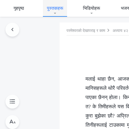
गृहपृष्ठ
पुस्तकहरू
भिडियोहरू
भजन
परमेश्‍वरको देखापराइ र काम
अध्याय ४२
मलाई थाहा छैन, आजका 
मानिसहरूले थोरै परिवर्
पाएका छैनन् होला। किन 
त? के तिमीहरूले यस वि
कुरा बुझेका छौ? अप्र
तिनीहरूलाई टाउकामा 