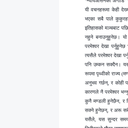
‘न्यायआसनको अगाडि’ प्र
यी वचनहरूमा केही देख्
भएका सबै पाले कुकुरहर
इतिहासको मञ्चबाट पछि सर
नहुने बनाउनुहुनेछ। य
परमेश्‍वर देखा पर्नुह
त्यसैले परमेश्‍वर देखा प
पनि उम्कन सक्दैन। यस 
रूपमा पृथ्वीको राज्य 
अनुभव गर्छन्, र कोही 
कारणले नै परमेश्‍वर भन
कुनै मण्डली हुनेछैन,
सक्ने हुनेछन्, र अरू स
यसैले, यस सुन्दर समयम