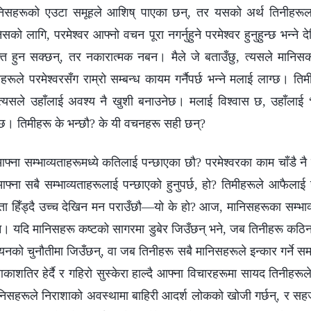
 मानिसहरूको एउटा समूहले आशिष् पाएका छन्, तर यसको अर्थ तिनीहरूल
निसको लागि, परमेश्‍वर आफ्‍नो वचन पूरा नगर्नुहुने परमेश्‍वर हुनुहुन्छ भन्‍न
ि हुन सक्छन्, तर नकारात्मक नबन। मैले जे बताउँछु, त्यसले मानिसको
मीहरूले परमेश्‍वरसँग राम्रो सम्‍बन्ध कायम गर्नैपर्छ भन्‍ने मलाई लाग्छ। त
त्यसले उहाँलाई अवश्य नै खुशी बनाउनेछ। मलाई विश्‍वास छ, उहाँलाई 
ुन्छ। तिमीहरू के भन्छौ? के यी वचनहरू सही छन्?
फ्‍ना सम्भाव्यताहरूमध्ये कतिलाई पन्छाएका छौ? परमेश्‍वरका काम चाँडै न
‍ना सबै सम्भाव्यताहरूलाई पन्छाएको हुनुपर्छ, हो? तिमीहरूले आफैलाई जाँ
उता हिँड्दै उच्च देखिन मन पराउँछौ—यो के हो? आज, मानिसहरूका सम्भाव्यता
न। यदि मानिसहरू कष्टको सागरमा डुबेर जिउँछन् भने, जब तिनीहरू कठि
वयनको चुनौतीमा जिउँछन्, वा जब तिनीहरू सबै मानिसहरूले इन्कार गर्ने सम
शतिर हेर्दै र गहिरो सुस्केरा हाल्दै आफ्‍ना विचारहरूमा सायद तिनीहरूले
निसहरूले निराशाको अवस्थामा बाहिरी आदर्श लोकको खोजी गर्छन्, र सहज