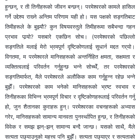
हुन्छन्, र ती तिनीहरूको जीवन बन्छन्। परमेश्‍वरको कामले हासिल
गर्ने उद्देश्य राख्‍ने अन्तिम परिणाम यही हो। यस पक्षको सङ्गतिबाट
तिमीहरूले के बुझ्यौ? कुन विषयवस्तुले तिमीहरूमा सबैभन्दा गहन
प्रभाव पार्‍यो? यसबारे एकछिन सोच। (परमेश्‍वरको पछिल्लो
सङ्गतिले मलाई मेरो भ्रमपूर्ण दृष्टिकोणलाई सुधार्न मद्दत गर्‍यो।
विगतमा, म परमेश्‍वरले मानिसहरूको अन्तर्निहित क्षमता, सक्षमता र
व्यक्तित्वलाई परिवर्तन गर्नुहुन्छ भन्‍ने सोच्थेँ, तर परमेश्‍वरको
सङ्गतिमार्फत, मैले परमेश्‍वरले अलौकिक काम गर्नुहुन्‍न रहेछ भन्‍ने
बुझेँ। परमेश्‍वरको काम भनेको मानिसहरूको भ्रष्ट स्वभाव र
तिनीहरूका विभिन्‍न भ्रमपूर्ण विचार र दृष्टिकोणहरूलाई परिवर्तन गर्नु
हो, जुन शैतानका कुराहरू हुन्। परमेश्‍वरका वचनहरूको अभ्यास
गरेर, मानिसहरूको सामान्य मानवता पुनर्स्थापित हुन्छ, र तिनीहरूको
विवेक र समझ झन्-झन् सामान्य बन्दै जान्छ। यसको साथै, मैले
सत्यता पछ्याउनुको महत्त्व पनि बुझेँ। सत्यता पछ्याएर र सत्यताको