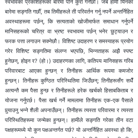
स्वभावका प्रकाशहरूका बारेमा पनि कुरा गर्नेछौँ। जब हामी यिनका
बारेमा सङ्गति गर्छौँ, तब तिमीहरूले ती परिवर्तन गर्नु नपर्ने अन्तर्निहित
अवस्थाहरूमा पर्छन्, कि सत्यताको खोजीमार्फत समाधान गर्नुपर्ने
मानिसहरूको चरित्र वा भ्रष्ट स्वभावमा पर्छन् भनेर छुट्याउन र
फरक पत्ता लगाउन सक्‍नेछौ। विशिष्ट उदाहरण र समस्याहरू प्रयोग
गरेर विशिष्ट सङ्गतिमा संलग्‍न भएपछि, भिन्‍नताहरू अझै स्पष्ट
हुनेछन्, होइन र? (हो।) उदाहरणका लागि, कतिपय मानिसहरू गरिब
परिवारबाट आएका हुन्छन् र तिनीहरू आर्थिक रूपमा कमजोर
हुन्छन्। तिनीहरू कुण्ठित परिस्थितिमा जिउँछन्; तिनीहरूसँग सधैँ
अत्यन्तै कम पैसा हुन्छ र तिनीहरूले हरेक खर्चको हिसाबकिताब र
योजना गर्नुपर्छ। पैसा खर्च गर्ने मामलामा तिनीहरू एक-एक पैसाले
पुर्‍याउनु भन्ने शैली अपनाउँछन्। तिनीहरू त्यस्ता परिवारमा र त्यस्ता
परिस्थितिहरूमा जन्मेका हुन्छन्। हामीले सङ्गति गरेका तीन वटा
पक्षहरूमध्ये यो कुन पक्षअन्तर्गत पर्छ? यो अन्तर्निहित अवस्था हो कि,