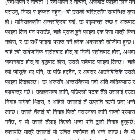
(स्वार्थीपन र नीचता।) स्वार्थीपन र नीचता, अरूबाट फाइदा लिन मन
पराउनु, निष्ठा र इज्जत नहुनु—यो उसको चरित्रसँग सम्बन्धित कुरा
हो। मानिसहरूसँग अन्तरक्रिया गर्दा, ऊ षड्यन्त्र रच्छ र अरूबाट
फाइदा लिन मन पराउँछ, चाहे प्राप्त हुने फाइदा एक पैसा मात्रै किन
नहोस्, र ऊ सधैँ फाइदा प्राप्त गर्ने हरेक अवसरको खोजीमा हुन्छ।
चाहे त्यो सार्वजनिक स्रोतबाट होस् वा निजी स्रोतबाट होस्, अथवा
जवानबाट होस् वा वृद्धबाट होस्, उसले सबैबाट फाइदा लिन्छ। चाहे
त्यो जोसुकै भए पनि, ऊ पछि हट्दैन, र अवसर आउनेबित्तिकै उसले
फाइदा लिइहाल्छ। ऊ अरूसँग अन्तरक्रिया गर्दा अति कडिकडाउ र
षड्यन्त्र गर्छ। उदाहरणका लागि, पछिल्लो पटक तैँले उसलाई एउटा
निगाह मागेको थिइस्, र अहिले उसलाई तँ ऊप्रति ऋणी छस् भन्‍ने
लाग्छ। उसले तँलाई यो निगाह फिर्ता गराउनका लागि सक्दो प्रयास
गर्नेछ, र यो उसले तँलाई दिएको भन्दा पनि ठूलो निगाह हुनुपर्छ;
त्यसपछि मात्रै उसलाई यो उचित कारोबार हो भन्‍ने लाग्छ। के यो