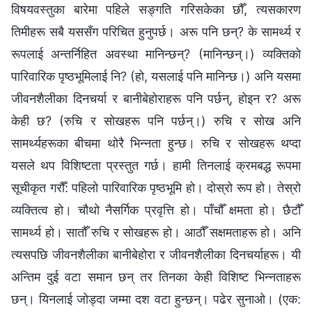
विषयवस्तुका बारेमा पहिले सङ्गति गरिसकेका छौँ, त्यसकारण
तिमीहरू सबै यससँग परिचित हुनुपर्छ। अरू पनि छन्? के सामर्थ्य र
रूपलाई अन्तर्निहित अवस्था मानिन्छन्? (मानिन्छन्।) व्यक्तिको
पारिवारिक पृष्ठभूमिलाई नि? (हो, यसलाई पनि मानिन्छ।) अनि यसमा
जीवनशैलीका दिनचर्या र बानीबेहोराहरू पनि पर्छन्, होइन र? अरू
केही छ? (रुचि र सोखहरू पनि पर्छन्।) रुचि र सोख अनि
सामर्थ्यहरूका बीचमा थोरै भिन्‍नता हुन्छ। रुचि र सोखहरू थप्दा
यसले थप विशिष्टता प्रस्तुत गर्छ। हामी तिनलाई क्रमबद्ध रूपमा
सूचीकृत गरौँ: पहिलो पारिवारिक पृष्ठभूमि हो। दोस्रो रूप हो। तेस्रो
व्यक्तित्व हो। चौथो नैसर्गिक प्रवृत्ति हो। पाँचौँ क्षमता हो। छैटौँ
सामर्थ्य हो। सातौँ रुचि र सोखहरू हो। आठौँ सक्षमताहरू हो। अनि
त्यसपछि जीवनशैलीका बानीबेहोरा र जीवनशैलीका दिनचर्याहरू। यी
अन्तिम दुई वटा समान छन् तर तिनका केही विशिष्ट भिन्‍नताहरू
छन्। यिनलाई जोड्दा जम्‍मा दश वटा हुन्छन्। पढेर सुनाओ। (एक: