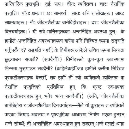
पारिवारिक पृष्ठभूमि। दुई: रूप। तीन: व्यक्तित्व। चार: नैसर्गिक
प्रवृत्ति। पाँच: क्षमता। छ: सामर्थ्य। सात: रुचि र सोखहरू। आठ:
सक्षमताहरू। नौ: जीवनशैलीका बानीबेहोराहरू। दश: जीवनशैलीका
दिनचर्याहरू।) यी सबै मानिसहरूका अन्तर्निहित अवस्था हुन्। के
हामीले अन्तर्निहित अवस्थाहरूका बारेमा पनि निश्‍चित रूपमा सङ्गति
गर्नु पर्दैन र? सङ्गति नगरी, के तिमीहरू आफैले उचित रूपमा भिन्‍नता
छुट्याउन सक्छौ? (सक्दैनौँ।) तिमीहरूले कुन-कुन अवस्थामा
भिन्‍नता छुट्याउन सक्दैनौ? (कहिलेकहीँ जब हामीले कसैमा निश्‍चित
प्रकटीकरणहरू देख्छौँ, तब हामी ती त्यो व्यक्तिको व्यक्तित्व वा
नैसर्गित प्रवृत्तिको प्रतिविम्ब हुन् कि भ्रष्ट स्वभावका
प्रकटीकरणहरू हुन् भनेर भन्न सक्दैनौँ।) (अनि, जीवनशैलीका
बानीबेहोरा र जीवनशैलीका दिनचर्याहरू—मैले यी कुराहरू त व्यक्तिले
पाएका जियाइ अवस्था र पृष्ठभूमिका आधारमा निर्माण भएका हुन्छन्
भन्‍ने सोच्थेँ; ती अन्तर्निहित अवस्थाहरू हुन सक्छन् भन्‍ने मलाई थाहा