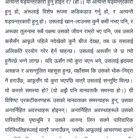
अत्यन्तै षड्यन्त्रकारी हुनु होइन र? (हो।) यो अत्यन्तै षड्यन्‍त्रकारी
हुनु हो, अरूलाई विशेष रूपमा कडिकडाउ गर्नु हो, र अत्यन्तै
षड्यन्त्रकारी हुनु हो। उसलाई खान-लाउनमा कुनै कमी नभए पनि, र
अरूका तुलनामा सबै पक्षमा उसको जीवन राम्रो भए पनि, जब उसले
कसैसँग आफूले पहिले नदेखेको कुनै चीज देख्छ, तब ऊ यसलाई
अलिकति प्रयोग गरेर हेर्न चाहन्छ। उसलाई अरूसँग जे छ त्यो
हुनैपर्छ भन्‍ने लाग्छ। यदि ऊसँग त्यो कुरा भएन भने, उसलाई हृदयमा
असहज र असन्तुलित महसुस हुन्छ, यहाँसम्म कि उसको भोक-निद्रा
नै हराउँछ; आफूसँग यो कुरा भएपछि मात्रै उसलाई सन्तुष्टि मिल्छ।
यो कस्तो समस्या हो? (यो अझै पनि मानवताकै समस्या हो।) यी
विशिष्ट प्रकटीकरणहरू उसको मानवताका समस्याहरू हुन्, उसका
अन्तर्निहित अवस्थाहरू होइनन्। अन्तर्निहित अवस्थाहरूले उसको
पारिवारिक पृष्ठभूमि र उसले आनन्द लिन सक्‍ने पारिवारिक
परिस्थितिहरूलाई मात्रै जनाउँछन्, जबकि आफूलाई आचरणमा ढाल्ने