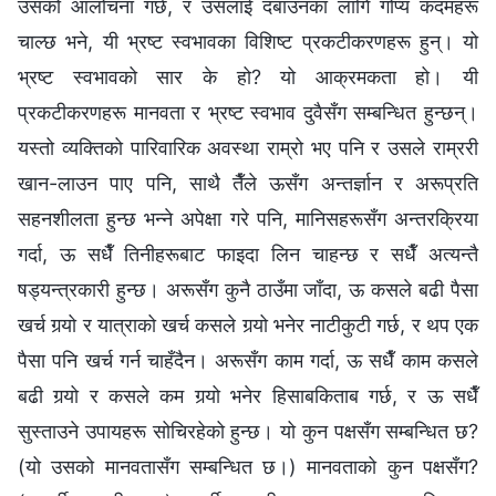
उसको आलोचना गर्छ, र उसलाई दबाउनका लागि गोप्य कदमहरू
चाल्छ भने, यी भ्रष्ट स्वभावका विशिष्ट प्रकटीकरणहरू हुन्। यो
भ्रष्ट स्वभावको सार के हो? यो आक्रमकता हो। यी
प्रकटीकरणहरू मानवता र भ्रष्ट स्वभाव दुवैसँग सम्बन्धित हुन्छन्।
यस्तो व्यक्तिको पारिवारिक अवस्था राम्रो भए पनि र उसले राम्ररी
खान-लाउन पाए पनि, साथै तैँले ऊसँग अन्तर्ज्ञान र अरूप्रति
सहनशीलता हुन्छ भन्‍ने अपेक्षा गरे पनि, मानिसहरूसँग अन्तरक्रिया
गर्दा, ऊ सधैँ तिनीहरूबाट फाइदा लिन चाहन्छ र सधैँ अत्यन्तै
षड्यन्त्रकारी हुन्छ। अरूसँग कुनै ठाउँमा जाँदा, ऊ कसले बढी पैसा
खर्च गर्‍यो र यात्राको खर्च कसले गर्‍यो भनेर नाटीकुटी गर्छ, र थप एक
पैसा पनि खर्च गर्न चाहँदैन। अरूसँग काम गर्दा, ऊ सधैँ काम कसले
बढी गर्‍यो र कसले कम गर्‍यो भनेर हिसाबकिताब गर्छ, र ऊ सधैँ
सुस्ताउने उपायहरू सोचिरहेको हुन्छ। यो कुन पक्षसँग सम्बन्धित छ?
(यो उसको मानवतासँग सम्बन्धित छ।) मानवताको कुन पक्षसँग?