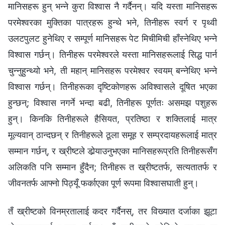
मानिसहरू हुन् भन्‍ने कुरा विश्वास नै गर्दैनन्। यदि यस्ता मानिसहरू
परमेश्‍वरका मुक्तिका पात्रहरू हुन्थे भने, तिनीहरू स्वर्ग र पृथ्वी
उलटपुलट हुनेथिए र सम्पूर्ण मानिसहरू पेट मिचीमिची हाँस्नेथिए भन्‍ने
विश्‍वास गर्छन्। तिनीहरू परमेश्‍वरले यस्ता मानिसहरूलाई सिद्ध पार्न
चुन्नुहुन्थ्यो भने, ती महान् मानिसहरू परमेश्‍वर स्वयम् बन्नेथिए भन्‍ने
विश्‍वास गर्छन्। तिनीहरूका दृष्टिकोणहरू अविश्‍वासले दूषित भएका
हुन्छन्; विश्‍वास नगर्ने भन्दा बढी, तिनीहरू पूर्णतः असमझ पशुहरू
हुन्। किनकि तिनीहरूले हैसियत, प्रतिष्ठा र शक्तिलाई मात्र
मूल्यवान् ठान्दछन् र तिनीहरूले ठूला समूह र सम्प्रदायहरूलाई मात्र
सम्मान गर्छन्, र ख्रीष्टले डोर्‍याउनुभएका मानिसहरूप्रति तिनीहरूसँग
अलिकति पनि सम्‍मान हुँदैन; तिनीहरू त ख्रीष्टतर्फ, सत्यतातर्फ र
जीवनतर्फ आफ्नो पिठ्यूँ फर्काएका पूर्ण रूपमा विश्‍वासघाती हुन्।
तँ ख्रीष्टको विनम्रतालाई कदर गर्दैनस्, तर विख्यात दर्जाका झूटा