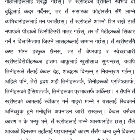
गोठालाहरूलाई श्रद्धा गर्छस्। तँ ख्रीष्टको प्रेमिलो स्वभाव वा
बुद्धिलाई कदर गर्दैनस्, तर तँ संसारका फोहोरसँग सँगै लाग्ने
व्यभिचारीहरूलाई मन पराउँछस्। तँ ख्रीष्टले आफ्नो शिर राख्ने ठाउँ
नपाएको पीडाको खिसीटिउरी मात्र गर्छस्, तर तँ भेटीहरूको सिकार
गर्ने र विलासितामा जिउने लासहरूलाई सम्मान गर्छस्। तँ ख्रीष्टसँगै
कष्ट भोग्न इच्छुक छैनस्, तर तँ बेपरवाह र स्वेच्छाचारी
ख्रीष्टविरोधीहरूका हातमा आफूलाई खुसीसाथ सुम्पन्छस्, यद्यपि
तिनीहरूले तँलाई केवल देह, शब्दहरू दिन्छन् र नियन्त्रण गर्छन्।
अहिले पनि, तेरो हृदय अझै तिनीहरूतर्फ, तिनीहरूको प्रतिष्ठातर्फ,
तिनीहरूको हैसियततर्फ, तिनीहरूका प्रभावतर्फ फर्किन्छ। र तैपनि तँ
ख्रीष्टको कामलाई स्वीकार गर्न गाह्रो मान्‍ने र यसलाई स्विकार्न
अनिच्छुक हुने मनोवृत्ति अपनाउन जारी राख्छस्। केवल यसैका
कारण म के भन्छु भने, तँ ख्रीष्टलाई मान्ने आस्थारहित छस्। तैँले
आजको दिनसम्म उहाँलाई पछ्याउनुको कारण तँसँग अन्य कुनै विकल्प