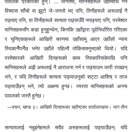
पावलकै प्रकारका हुन्। … विगतमा, मानिसहरूले उहाँमाथि गर्ने
विश्‍वास साँचो वा झुटो जे-जस्तो भए पनि, तिनीहरूले अरूलाई नै
पछ्याए पनि, वा तिनीहरूले सत्यता पछ्याउँदै नपछ्याए पनि, परमेश्‍वर
मानिसहरूसँग कडा हुनुहुन्थेन, किनकि उहाँद्वारा पूर्वनिर्धारित गरिएका
र चुनिएकाहरूले आखिरी चरणमा उहाँसामु आएर उहाँको न्याय
स्विकार्नैपर्नेछ भनेर उहाँले पहिल्यै तोकिसक्नुभएको थियो। यदि
परमेश्‍वरको आखिरी दिनहरूको काम स्विकारिसकेपछि पनि
मानिसहरूले अझै अरूलाई नै आराधना गर्न र पछ्याउन जारी राख्छन्
भने, र यदि तिनीहरूले सत्यता पछ्याउनुको सट्टा आशिष् र ताज
पछ्याउँछन् भने, त्यो अक्षम्य हुन्छ। त्यस्ता मानिसहरूको अन्त्य
पावलको जस्तै हुनेछ।
—वचन, खण्ड ३। आखिरी दिनहरूका ख्रीष्टका वार्तालापहरू। भाग तीन
सत्यतालाई नबुझ्नेहरूले सदैव अरूहरूलाई पछ्याउँछन्‌: यदि