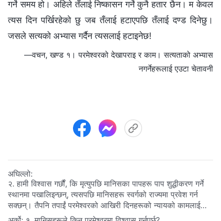
गर्ने समय हो। अहिले तँलाई निष्कासन गर्ने कुनै हतार छैन। म केवल
त्यस दिन पर्खिरहेको छु जब तँलाई हटाएपछि तँलाई दण्ड दिनेछु।
जसले सत्यको अभ्यास गर्दैन त्यसलाई हटाइनेछ!
—वचन, खण्ड १। परमेश्‍वरको देखापराइ र काम। सत्यताको अभ्यास
नगर्नेहरूलाई एउटा चेतावनी
अघिल्लो:
२. हामी विश्‍वास गर्छौं, कि मृत्युपछि मानिसका पापहरू पाप शुद्धीकरण गर्ने
स्थानमा पखालिइन्छन्, त्यसपछि मानिसहरू स्वर्गको राज्यमा प्रवेश गर्न
सक्छन्। तैपनि तपाईं परमेश्‍वरको आखिरी दिनहरूको न्यायको कामलाई
स्वीकार नगर्नेहरू शुद्ध हुनेछैनन्, र यसैले स्वर्गको राज्यमा प्रवेश गर्ने योग्य
अर्को:
१. मानिसहरूले किन परमेश्‍वरमा विश्‍वास गर्नुपर्छ?