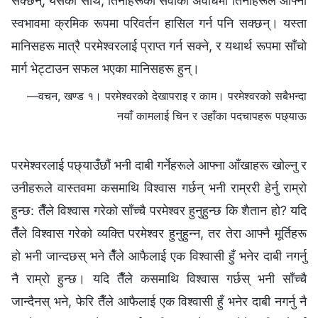
सक्छन्; यसको साथै, तिनीहरूको सेवाको अवधिमा तिनीहरूले आफ्‍नो
स्वभावमा क्रमिक रूपमा परिवर्तन हासिल गर्न पनि सक्छन्। यस्ता
मानिसहरू मात्रै परमेश्‍वरलाई प्राप्त गर्न सक्‍ने, र यथार्थ रूपमा साँचो
मार्ग भेट्टाउन सफल भएका मानिसहरू हुन्।
—वचन, खण्ड १। परमेश्‍वरको देखापराइ र काम। परमेश्‍वरको सबैभन्दा
नयाँ कामलाई चिन र उहाँका पदचापहरू पछ्याऊ
परमेश्‍वरलाई पछ्याउँछौं भनी दाबी गर्नेहरूले आफ्ना आँखाहरू खोल्नु र
उनीहरूले वास्तवमा कसमाथि विश्‍वास गर्छन् भनी राम्ररी हेर्नु राम्रो
हुन्छ: तैँले विश्‍वास गरेको साँच्चै परमेश्‍वर हुनुहुन्छ कि शैतान हो? यदि
तैँले विश्‍वास गरेको व्यक्ति परमेश्‍वर हुनुहुन्न, तर तेरा आफ्नै मूर्तिहरू
हो भनी जान्दछस् भने तैँले आफैलाई एक विश्‍वासी हुँ भनेर दाबी नगर्नु
नै राम्रो हुन्छ। यदि तैँले कसमाथि विश्‍वास गर्छस् भनी साँच्चै
जान्दैनस् भने, फेरि तैँले आफैलाई एक विश्‍वासी हुँ भनेर दाबी नगर्नु नै