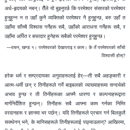
अर्ध-हृदयको नबन्। तैँले यो बुझ्नुपर्छ कि परमेश्‍वर संसारको परमेश्वर
हुनुहुन्न न त उहाँ कुनै व्यक्तिको परमेश्वर नै हुनुहुन्छ, बरु उहाँ त
उहाँमा साँच्चै विश्‍वास गर्नेहरू सबै, उहाँको आराधना गर्नेहरू सबै, र
उहाँमा अर्पित र बफादार हुनेहरू सबैको परमेश्वर हुनुहुन्छ।
—वचन, खण्ड १। परमेश्‍वरको देखापराइ र काम। के तँ परमेश्‍वरको साँचो
विश्‍वासी होस्?
हरेक धर्म र सम्प्रदायका अगुवाहरूलाई हेर्—ती सबै अहङ्कारी र
आत्म-धर्मी छन् र तिनीहरूले गर्ने बाइबलको व्याख्याहरूमा सन्दर्भको
अभाव हुन्छ र ती तिनीहरूका आफ्नै धारणा र कल्पनाहरूद्वारा
मार्गनिर्देशित हुन्छन्। तिनीहरू सबै आफ्ना काम गर्नका निम्ति
वरदानहरू र ज्ञानमा भर पर्छन्। यदि तिनीहरूले प्रचार गर्न बिलकुलै
सक्थेनन् भने, के मानिसहरूले तिनीहरूलाई पछ्याउलान्? आखिरमा,