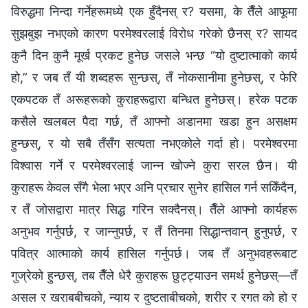
विरुद्धमा निन्दा गर्नेहरूमध्ये एक हुँदैनस्‌ र? यसमा, के तैँले आफूमा
सुझबुझ नभएको कारण परमेश्‍वरलाई विरोध गरेको छैनस् र? सायद
कुनै दिन कुनै मूर्ख प्रकट हुनेछ जसले भन्छ “यो दुष्टात्माको कार्य
हो,” र जब तँ यी शब्दहरू सुन्छस्‌, तँ नोकसानीमा हुनेछस्‌, र फेरि
एकपटक तँ अरूहरूको कुराहरूद्वारा बन्धित हुनेछस्‌। हरेक पटक
कसैले खलबल पैदा गर्छ, तँ आफ्नो अडानमा खडा हुन असक्षम
हुन्छस्‌, र यो सबै तँसँग सत्यता नभएकोले गर्दा हो। परमेश्‍वरमा
विश्‍वास गर्ने र परमेश्‍वरलाई जान्न खोज्ने कुरा सरल छैन। यी
कुराहरू केवल सँगै भेला भएर अनि प्रचार सुनेर हासिल गर्न सकिँदैन,
र तँ जोसद्वारा मात्र सिद्ध गरिन सक्दैनस्‌। तैँले आफ्नो कार्यहरू
अनुभव गर्नुपर्छ, र जान्नुपर्छ, र तँ तिनमा सिद्धान्तवान्‌ हुनुपर्छ, र
पवित्र आत्माको कार्य हासिल गर्नुपर्छ। जब तँ अनुभवहरूबाट
गुज्रेको हुन्छस्‌, तब तैँले धेरै कुराहरू छुट्ट्याउन समर्थ हुनेछस्‌—तँ
असल र खराबबीच‌को, न्याय र दुष्टताबीचको, शरीर र रगत को हो र