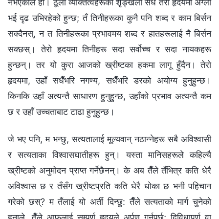
नभएकाले हो। ठूला व्यक्तित्वहरूको शृङ्खला सधैँ तेरो हृदयमा अग्लो
भई दृढ उभिरहेको हुन्छ; तँ तिनीहरूका कुनै पनि शब्द र काम बिर्सन
सक्दैनस्, न त तिनीहरूका प्रभावमय शब्द र हातहरूलाई नै बिर्सन
सक्छस्। तेरो हृदयमा तिनीहरू सदा सर्वोच्च र सदा नायकहरू
हुन्छन्। तर यो कुरा आजको ख्रीष्टका हकमा लागू हुँदैन। तेरो
हृदयमा, उहाँ सधैँभरि नगण्य, सधैँभरि डरको अयोग्य हुनुहुन्छ।
किनकि उहाँ अत्यन्तै साधारण हुनुहुन्छ, उहाँको प्रभाव अत्यन्तै कम
छ र उहाँ उच्चताबाट टाढा हुनुहुन्छ।
जे भए पनि, म भन्छु, सत्यतालाई मूल्यवान् नठान्नेहरू सबै अविश्‍वासी
र सत्यताका विश्‍वासघातीहरू हुन्। यस्ता मानिसहरूले कहिल्यै
ख्रीष्टको अनुमोदन प्राप्त गर्नेछैनन्। के अब तैँले तँभित्र कति धेरै
अविश्‍वास छ र तँसँग ख्रीष्टप्रति कति धेरै धोका छ भनी पहिचान
गरेको छस्? म तँलाई यो अर्ती दिन्छु: तैँले सत्यताको मार्ग चुनेको
हुनाले, तैँले आफूलाई सम्पूर्ण हृदयले अर्पण गर्नुपर्छ; द्विविधापूर्ण वा