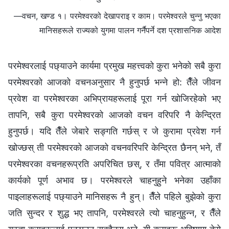
—वचन, खण्ड १। परमेश्‍वरको देखापराइ र काम। परमेश्‍वरले चुन्‍नु भएका
मानिसहरूले राज्यको युगमा पालन गर्नैपर्ने दश प्रशासनिक आदेश
परमेश्‍वरलाई पछ्याउने कार्यमा प्रमुख महत्त्वको कुरा भनेको सबै कुरा
परमेश्‍वरको आजको वचनअनुसार नै हुनुपर्छ भन्‍ने हो: तैँले जीवन
प्रवेश वा परमेश्‍वरका अभिप्रायहरूलाई पूरा गर्न खोजिरहेको भए
तापनि, सबै कुरा परमेश्‍वरको आजको वचन वरिपरि नै केन्द्रित
हुनुपर्छ। यदि तैँले जेबारे सङ्गति गर्छस् र जे कुरामा प्रवेश गर्न
खोज्छस् ती परमेश्‍वरको आजको वचनवरिपरि केन्द्रित छैनन् भने, तँ
परमेश्‍वरका वचनहरूप्रति अपरिचित छस्, र तँमा पवित्र आत्‍माको
कार्यको पूर्ण अभाव छ। परमेश्‍वरले चाहनुहुने भनेका उहाँका
पाइलाहरूलाई पछ्याउने मानिसहरू नै हुन्। तैँले पहिले बुझेको कुरा
जति सुन्दर र शुद्ध भए तापनि, परमेश्‍वरले त्यो चाहनुहुन्‍न, र तैँले