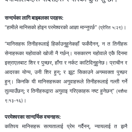
सन्दर्भका लागि बाइबलका पदहरू:
“हामीले मानिसको होइन परमेश्‍वरको आज्ञा मान्‍नुपर्छ”
।
(प्रेरित ५:२९)
“मानिसहरू तिनीहरूलाई हिर्काउनुहुनेकहाँ फर्कँदैनन्, न त तिनीहरू
सेनाहरूका यहोवाको खोजी नै गर्छन्। यसकारण यहोवाले एकै दिनमा
इस्राएलबाट शिर र पुच्छर, हाँगा र नर्कट काटिदिनुहुनेछ। प्राचीन र
आदरका योग्‍य, उनी शिर हुन्; र झूट सिकाउने अगमवक्ता पुच्छर
हुन्। किनकि यी मानिसहरूका अगुवाहरूले तिनीहरूलाई गल्ती गर्ने
तुल्याउँछन्; र तिनीहरूद्वारा अगुवाइ गरिएकाहरू नष्ट हुनेछन्”
(यशैया
।
९:१३-१६)
परमेश्वरका सान्दर्भिक वचनहरू:
कतिपय मानिसहरू सत्यतालाई प्रेम गर्दैनन्, न्यायलाई त झनै