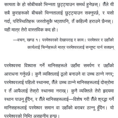
सत्यता के हो सोबीचको भिन्नता छुट्ट्याउन समर्थ हुनेछस्। तैँले यी
सबै कुराहरूको बीचको भिन्नतालाई छुट्ट्याउन सक्‍नुपर्छ, र यसो
गर्दा, परिस्थितिहरू जस्तोसुकै भएतापनि, तँ कहिल्यै हराउने छैनस्‌।
यही मात्र तेरो वास्तविक कद हो।
—वचन, खण्ड १। परमेश्‍वरको देखापराइ र काम। परमेश्‍वर र उहाँको
कार्यलाई चिन्नेहरूले मात्र परमेश्‍वरलाई सन्तुष्ट पार्न सक्छन्‌
परमेश्‍वरमा विश्‍वास गर्ने मानिसहरूले उहाँमा समर्पण र उहाँको
आराधना गर्नुपर्छ। कुनै व्यक्तिलाई ठूलो बनाउने वा उच्‍च ठान्‍ने नगर्;
परमेश्‍वरलाई पहिलो स्थानमा, तैँले उच्‍च ठान्‍ने मानिसहरूलाई दोस्रोमा
र तँ आफैलाई तेस्रो स्थानमा नराख्। कुनै व्यक्तिले तेरो हृदयमा
स्थान पाउनु हुँदैन, र तैँले मानिसहरूलाई—विशेष गरी तैँले श्रद्धा गर्ने
मानिसहरूलाई परमेश्‍वर समान वा उहाँको बराबर ठान्‍नु हुँदैन। यो
परमेश्‍वरको निम्ति असहनीय हुन्छ।