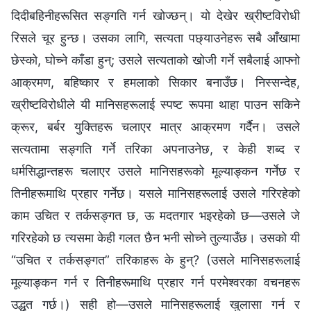
दिदीबहिनीहरूसित सङ्गति गर्न खोज्छन्। यो देखेर ख्रीष्टविरोधी
रिसले चूर हुन्छ। उसका लागि, सत्यता पछ्याउनेहरू सबै आँखामा
छेस्को, घोच्ने काँडा हुन्; उसले सत्यताको खोजी गर्ने सबैलाई आफ्नो
आक्रमण, बहिष्कार र हमलाको सिकार बनाउँछ। निस्सन्देह,
ख्रीष्टविरोधीले यी मानिसहरूलाई स्पष्ट रूपमा थाहा पाउन सकिने
क्रूर, बर्बर युक्तिहरू चलाएर मात्र आक्रमण गर्दैन। उसले
सत्यतामा सङ्गति गर्ने तरिका अपनाउनेछ, र केही शब्द र
धर्मसिद्धान्तहरू चलाएर उसले मानिसहरूको मूल्याङ्कन गर्नेछ र
तिनीहरूमाथि प्रहार गर्नेछ। यसले मानिसहरूलाई उसले गरिरहेको
काम उचित र तर्कसङ्गत छ, ऊ मदतगार भइरहेको छ—उसले जे
गरिरहेको छ त्यसमा केही गलत छैन भनी सोच्ने तुल्याउँछ। उसको यी
“उचित र तर्कसङ्गत” तरिकाहरू के हुन्? (उसले मानिसहरूलाई
मूल्याङ्कन गर्न र तिनीहरूमाथि प्रहार गर्न परमेश्‍वरका वचनहरू
उद्धृत गर्छ।) सही हो—उसले मानिसहरूलाई खुलासा गर्न र