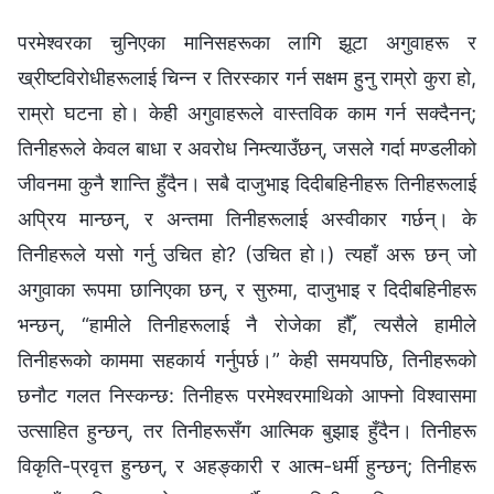
परमेश्‍वरका चुनिएका मानिसहरूका लागि झूटा अगुवाहरू र
ख्रीष्टविरोधीहरूलाई चिन्‍न र तिरस्कार गर्न सक्षम हुनु राम्रो कुरा हो,
राम्रो घटना हो। केही अगुवाहरूले वास्तविक काम गर्न सक्दैनन्;
तिनीहरूले केवल बाधा र अवरोध निम्त्याउँछन्, जसले गर्दा मण्डलीको
जीवनमा कुनै शान्ति हुँदैन। सबै दाजुभाइ दिदीबहिनीहरू तिनीहरूलाई
अप्रिय मान्छन्, र अन्तमा तिनीहरूलाई अस्वीकार गर्छन्। के
तिनीहरूले यसो गर्नु उचित हो? (उचित हो।) त्यहाँ अरू छन् जो
अगुवाका रूपमा छानिएका छन्, र सुरुमा, दाजुभाइ र दिदीबहिनीहरू
भन्छन्, “हामीले तिनीहरूलाई नै रोजेका हौँ, त्यसैले हामीले
तिनीहरूको काममा सहकार्य गर्नुपर्छ।” केही समयपछि, तिनीहरूको
छनौट गलत निस्कन्छ: तिनीहरू परमेश्‍वरमाथिको आफ्नो विश्‍वासमा
उत्साहित हुन्छन्, तर तिनीहरूसँग आत्मिक बुझाइ हुँदैन। तिनीहरू
विकृति-प्रवृत्त हुन्छन्, र अहङ्कारी र आत्म-धर्मी हुन्छन्; तिनीहरू