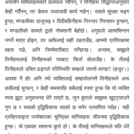
अरूसँग मामिलाहरूबारे छलफल गर्दैनन्, र तिनीहरू सिद्धान्तअनुसार
केही गर्दैनन्, तर केवल जथाभाबी कार्य गर्छन्। यसले सुरक्षा भङ्ग
हुन्छ; मण्डलीका दाजुभाइ र दिदीबहिनीहरू निरन्तर गिरफ्तार हुन्छन्,
र मण्डलीको कामले ठूलो नोक्सानी बेहोर्छ। अगुवाले आत्मचिन्तन
नगर्ने मात्र होइन, तर आफैलाई सही ठहराउँछ, आफ्नो प्रतिरक्षामा
बहस गर्छ, अनि जिम्मेवारीबाट पन्छिन्छ। अन्तमा, समूहले
तिनीहरूलाई तिनीहरूको पदबाट फिर्ता बोलाउँछ। के तँलाई
तिनीहरूले उचित ढङ्गले परिस्थिति सम्हाले जस्तो लाग्छ? (हजुर।)
अवश्य नै हो! अनि त्यो व्यक्तिलाई सम्हालेलगत्तै तिनीहरूले अरू
कसैलाई चुन्छन्, र केही समयपछि सबैलाई स्पष्ट हुन्छ कि यो व्यक्ति
त्यस झूटा अगुवाभन्दा धेरै राम्रो छ, जुन कुराले समूहमा खुट्ट्याउने
गुण छ र यसको वृद्धिविकास भएको छ भनेर प्रमाणित गर्दछ। यही
प्रक्रियाद्वारा परमेश्‍वरका चुनिएका मानिसहरू जीवनमा वृद्धिविकास
हुन्छ। यो एकदम सामान्य कुरो हो। के तँलाई मानिसहरूले यति धेरै