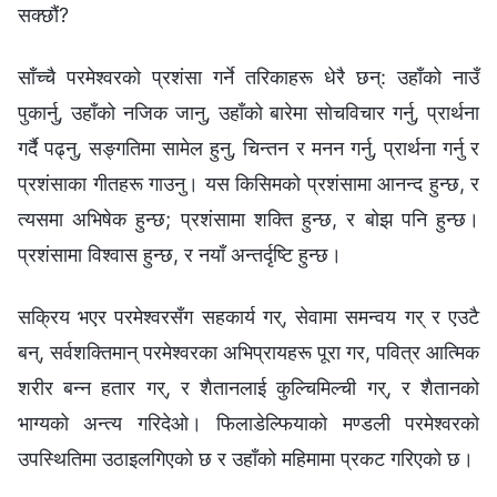
सक्छौं?
साँच्चै परमेश्‍वरको प्रशंसा गर्ने तरिकाहरू धेरै छन्: उहाँको नाउँ
पुकार्नु, उहाँको नजिक जानु, उहाँको बारेमा सोचविचार गर्नु, प्रार्थना
गर्दै पढ्नु, सङ्गतिमा सामेल हुनु, चिन्तन र मनन गर्नु, प्रार्थना गर्नु र
प्रशंसाका गीतहरू गाउनु। यस किसिमको प्रशंसामा आनन्द हुन्छ, र
त्यसमा अभिषेक हुन्छ; प्रशंसामा शक्ति हुन्छ, र बोझ पनि हुन्छ।
प्रशंसामा विश्‍वास हुन्छ, र नयाँ अन्तर्दृष्टि हुन्छ।
सक्रिय भएर परमेश्‍वरसँग सहकार्य गर्, सेवामा समन्वय गर् र एउटै
बन्, सर्वशक्तिमान् परमेश्‍वरका अभिप्रायहरू पूरा गर, पवित्र आत्मिक
शरीर बन्न हतार गर्, र शैतानलाई कुल्चिमिल्ची गर्, र शैतानको
भाग्यको अन्त्य गरिदेओ। फिलाडेल्फियाको मण्डली परमेश्‍वरको
उपस्थितिमा उठाइलगिएको छ र उहाँको महिमामा प्रकट गरिएको छ।