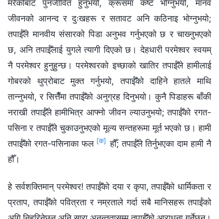
मरेकोबाट पुनर्जीवित हुनुभयो, क्रूसमा कष्ट भोग्नुभयो, मानव
जीवनको आनन्द र दुःखहरू र सतावट अनि कठिनाइ भोग्नुभयो;
तपाईँले मानवीय संसारको पिडा अनुभव गर्नुभएको छ र चाख्‍नुभएको
छ, अनि तपाईँलाई युगले त्यागी दिएको छ। देहधारी परमेश्‍वर स्वयम्
नै परमेश्‍वर हुनुहुन्छ। परमेश्‍वरको इच्छाको खातिर तपाईँले हामीलाई
गोबरको थुप्रोबाट मुक्त गर्नुभयो, तपाईँको दाहिने हातले माथि
तान्नुभयो, र सित्तैँमा तपाईँको अनुग्रह दिनुभयो। कुनै पिडाहरू बाँकी
नराखी तपाईँले हामीभित्र आफ्नो जीवन ल्याउनुभयो; तपाईँको रगत-
पसिना र तपाईँले चुकाउनुभएको मूल्य सन्तहरूमा मूर्त भएको छ। हामी
[क]
तपाईँको रगत-पसिनाका फल
हौँ; तपाईँले तिर्नुभएका दाम हामी नै
हौँ।
हे सर्वशक्तिमान् परमेश्‍वर! तपाईँको दया र कृपा, तपाईँको धार्मिकता र
प्रताप, तपाईँको पवित्रता र नम्रताले गर्दा सबै मानिसहरू तपाईंको
अगि निहुरिनेछन् अनि सारा अनन्ततासम्म तपाईँको आराधना गर्नेछन्।