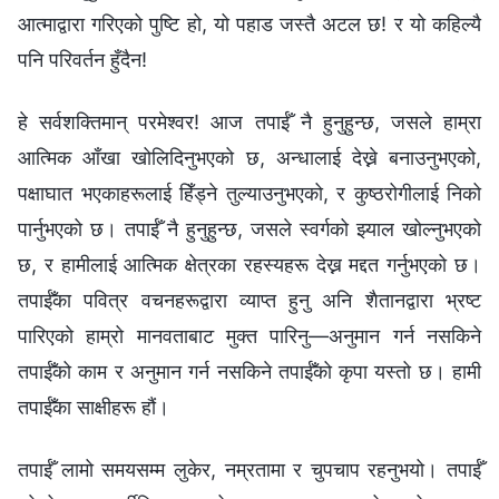
आत्माद्वारा गरिएको पुष्टि हो, यो पहाड जस्तै अटल छ! र यो कहिल्यै
पनि परिवर्तन हुँदैन!
हे सर्वशक्तिमान् परमेश्‍वर! आज तपाईँ नै हुनुहुन्छ, जसले हाम्रा
आत्मिक आँखा खोलिदिनुभएको छ, अन्‍धालाई देख्ने बनाउनुभएको,
पक्षाघात भएकाहरूलाई हिँड्ने तुल्याउनुभएको, र कुष्ठरोगीलाई निको
पार्नुभएको छ। तपाईँ नै हुनुहुन्छ, जसले स्वर्गको झ्याल खोल्नुभएको
छ, र हामीलाई आत्मिक क्षेत्रका रहस्यहरू देख्न मद्दत गर्नुभएको छ।
तपाईँका पवित्र वचनहरूद्वारा व्याप्त हुनु अनि शैतानद्वारा भ्रष्ट
पारिएको हाम्रो मानवताबाट मुक्त पारिनु—अनुमान गर्न नसकिने
तपाईँको काम र अनुमान गर्न नसकिने तपाईँको कृपा यस्तो छ। हामी
तपाईँका साक्षीहरू हौं।
तपाईँ लामो समयसम्म लुकेर, नम्रतामा र चुपचाप रहनुभयो। तपाईँ