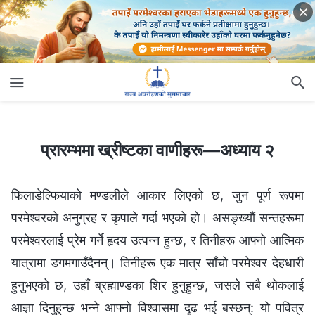
प्रारम्‍भमा ख्रीष्‍टका वाणीहरू—अध्याय २
प्रारम्‍भमा ख्रीष्‍टका वाणीहरू—अध्याय २
फिलाडेल्फियाको मण्डलीले आकार लिएको छ, जुन पूर्ण रूपमा
परमेश्‍वरको अनुग्रह र कृपाले गर्दा भएको हो। असङ्ख्यौं सन्तहरूमा
परमेश्‍वरलाई प्रेम गर्ने हृदय उत्पन्न हुन्छ, र तिनीहरू आफ्नो आत्मिक
यात्रामा डगमगाउँदैनन्। तिनीहरू एक मात्र साँचो परमेश्‍वर देहधारी
हुनुभएको छ, उहाँ ब्रह्माण्डका शिर हुनुहुन्छ, जसले सबै थोकलाई
आज्ञा दिनुहुन्छ भन्‍ने आफ्नो विश्‍वासमा दृढ भई बस्छन्: यो पवित्र