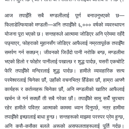
आज तपाईँले सबै मण्डलीलाई पूर्ण बनाउनुभएको छ—
फिलाडेल्फियाको मण्डली—अनि तपाईँको ६,००० वर्षको व्यवस्थापन
योजना पूरा भएको छ। सन्तहरूले आत्मामा जोडिएर अनि प्रेममा रहँदै
पछ्याएर, फोहराको मुहानसँग जोडिएर आफैलाई नम्रतापूर्वक तपाईँमा
समर्पण गर्न सक्छन्। जीवनको जिउँदो पानी नरोकि बग्छ, मण्डलीमा
भएको हिलो र फोहोर पानीलाई पखाल्छ र शुद्ध पार्दछ, यसरी एकचोटि
फेरि तपाईँको मन्दिरलाई शुद्ध पार्दछ। हामीले व्यावहारिक सत्य
परमेश्‍वरलाई चिनेका छौं, उहाँको वचनभित्र हिँडेका छौं, हाम्रा आफ्नै
कार्यहरू र कर्तव्यहरू चिनेका छौं, अनि मण्डलीको खातिर आफैलाई
खर्चन जे गर्न सक्छौं ती सबै गरेका छौं। तपाईँको सामु सधैँ चुपचाप
रहेर हामीले पवित्र आत्माको काममा ध्यान दिनुपर्छ, नत्र हामीमा
तपाईँको इच्छालाई बाधा हुन्छ। सन्तहरूको माझमा परस्पर प्रेम हुन्छ,
अनि कसै-कसैका बलले अरूको असफलताहरूलाई पूर्ति गर्दछ।