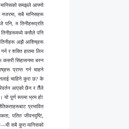
 कि मानिसको समझले आफ्नो
ो नजरमा, सबै मानिसहरू
जे पनि, म तिनीहरूप्रति
 तिनीहरूमध्ये कसैले पनि
तिनीहरू अझै आशिष्‌हरू
 गर्न र शक्ति हातमा लिन
ू कसरी सिंहासनमा बस्‍न
रू प्राप्‍त गर्न चाहने
ुनलाई चाहिने कुरा छ? के
िवर्तन आएको छैन र तैँले
 यो पूर्ण रूपमा भ्रम हो!
नैतिकताहरूबाट प्रभावित
िकता, पतित जीवनदृष्टि,
ीवन—यी सबै कुरा मानिसको