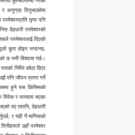
रूपमा कुल्चीमिल्ची गरेको
र अनुग्रह दिनुभएकोमा
परमेश्‍वरप्रति घृणा पनि
निस देहधारी परमेश्‍वरको
निसले परमेश्‍वरलाई दिएको
ूलो कुरा होइन भन्ठान्छ,
एको छ भनी विश्‍वास गर्छ।
रातको निम्ति कोठा दिएर
 पनि जीवन प्राप्‍त गर्ने
निसमा हुने यस किसिमको
चिकै विवेक र मानवता भएका
ु भएको भए तापनि, देहधारी
्नुपर्छ, र यही नै मानिसको
तिनीहरूले उहाँ परमेश्‍वर