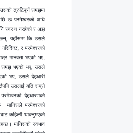
 उसको त्रुटिपूर्ण समझमा
पछि ऊ परमेश्‍वरको अघि
पनि स्वस्थ नरहेको र अझ
छन्, यहाँसम्‍म कि उसले
गरिदिन्छ, र परमेश्‍वरको
मात्र मानवता भएको भए,
ात्र समझ भएको भए, उसले
भएको भए, उसले देहधारी
 तैपनि उसलाई यति राम्रो
परमेश्‍वरको देहधारणको
्छ। मानिसले परमेश्‍वरको
बाट कहिल्यै थाक्नुभएको
रहन्छ। मानिसको स्वभाव