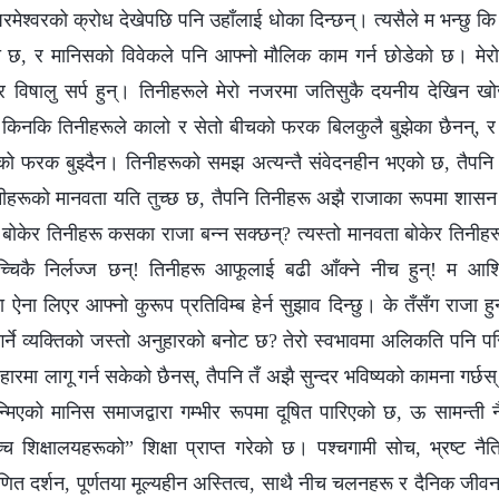
 परमेश्‍वरको क्रोध देखेपछि पनि उहाँलाई धोका दिन्छन्। त्यसैले म भन्छु
ो छ, र मानिसको विवेकले पनि आफ्नो मौलिक काम गर्न छोडेको छ। मेर
र विषालु सर्प हुन्। तिनीहरूले मेरो नजरमा जतिसुकै दयनीय देखिन खो
ैन, किनकि तिनीहरूले कालो र सेतो बीचको फरक बिलकुलै बुझेका छैनन्, र
को फरक बुझ्दैन। तिनीहरूको समझ अत्यन्तै संवेदनहीन भएको छ, तैपनि 
; तिनीहरूको मानवता यति तुच्छ छ, तैपनि तिनीहरू अझै राजाका रूपमा शासन
 बोकेर तिनीहरू कसका राजा बन्‍न सक्छन्? त्यस्तो मानवता बोकेर तिनीहर
्‍चिकै निर्लज्ज छन्! तिनीहरू आफूलाई बढी आँक्ने नीच हुन्! म आशिष्‌ह
ऐना लिएर आफ्नो कुरूप प्रतिविम्ब हेर्न सुझाव दिन्छु। के तँसँग राजा ह
‍त गर्ने व्यक्तिको जस्तो अनुहारको बनोट छ? तेरो स्वभावमा अलिकति पनि पर
हारमा लागू गर्न सकेको छैनस्, तैपनि तँ अझै सुन्दर भविष्यको कामना गर्छस्।
न्मिएको मानिस समाजद्वारा गम्भीर रूपमा दूषित पारिएको छ, ऊ सामन्ती 
च शिक्षालयहरूको” शिक्षा प्राप्त गरेको छ। पश्चगामी सोच, भ्रष्‍ट नैत
 घृणित दर्शन, पूर्णतया मूल्यहीन अस्तित्व, साथै नीच चलनहरू र दैनिक ज