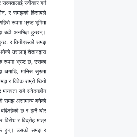
र सत्यतालाई स्वीकार गर्न
ज्ञान, र समझको हिसाबले
हिरो रूपमा भ्रष्‍ट भूमिमा
 अझ बढी अनभिज्ञ हुन्छन्।
ा हुन्छ, र तिनीहरूको समझ
 भनेको उसलाई शैतानद्वारा
िक रूपमा भ्रष्ट छ, उसका
दा अगाडि, मानिस सुरुमा
 समझ र विवेक राम्रो थियो
 र मानवता सबै संवेदनहीन
िसको समझ असामान्य बनेको
र बढिरहेको छ र झनै घोर
 विरोध र विद्रोह मात्र
हरू हुन्। उसको समझ र