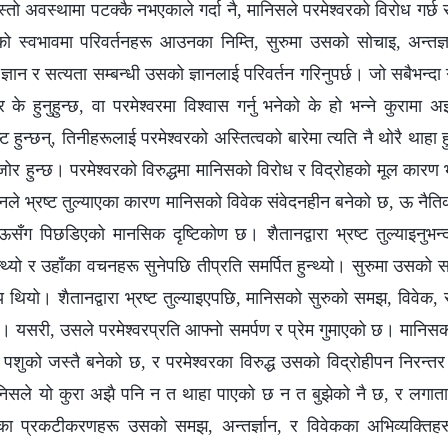
जस्तो अवस्थामा पटक्कै नभएकाले गर्दा नै, मानिसले परमेश्‍वरको विरोध गर्छ 
ो स्वभावमा परिवर्तनहरू आउनका निम्ति, सुरुमा उसको सोचाइ, अन्तर्
ज्ञान र सत्यता सम्बन्धी उसको ज्ञानलाई परिवर्तन गरिनुपर्छ। जो सबैभन्दा ग
र के हुनुहुन्छ, वा परमेश्‍वरमा विश्‍वास गर्नु भनेको के हो भन्‍ने कुरामा
ट हुन्छन्, तिनीहरूलाई परमेश्‍वरको अस्तित्वको बारेमा त्यति नै थोरै थाह
कमजोर हुन्छ। परमेश्‍वरको विरुद्धमा मानिसको विरोध र विद्रोहको मूल कारण
ैतानले भ्रष्‍ट तुल्याएका कारण मानिसको विवेक संवेदनहीन बनेको छ, ऊ नैत
ँग पिछडिएको मानसिक दृष्टिकोण छ। शैतानद्वारा भ्रष्‍ट तुल्याइनुभन्
हुन्थ्यो र उहाँका वचनहरू सुनेपछि तीप्रति समर्पित हुन्थ्यो। सुरुमा उसको
थियो। शैतानद्वारा भ्रष्‍ट तुल्याइएपछि, मानिसको सुरुको समझ, विवेक,
रिए। यसरी, उसले परमेश्‍वरप्रति आफ्नो समर्पण र प्रेम गुमाएको छ। मान
शुको जस्तै बनेको छ, र परमेश्‍वरका विरुद्ध उसको विद्रोहीपन निरन्त
िसले यो कुरा अझै पनि न त थाहा पाएको छ न त बुझेको नै छ, र लगातार
वका प्रकटीकरणहरू उसको समझ, अन्तर्ज्ञान, र विवेकका अभिव्यक्ति