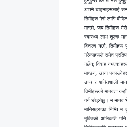
हुनुहुन्छ कि मानिस हुनु
आफ्नै चाहनाहरूलाई सन्‍त
तिमीहरू मेरो लागि दौडिन
माग्छौ, जब तिमीहरू मेरो
स्वास्थ्य लाभ शुल्क मा
वितरण गर्छौ, तिमीहरू 
गरेकाहरूले समेत प्रतिफ
गर्छन्; विवाह नभएकाहरूल
माग्छन्, खाना पकाउनेह
उच्‍च र शक्तिशाली मान
तिमीहरूको मानवता कहाँ
गर्न छोड्नेछु। म मानव 
मानिसहरूका निम्ति म क
मुक्तिको अलिकति पनि स