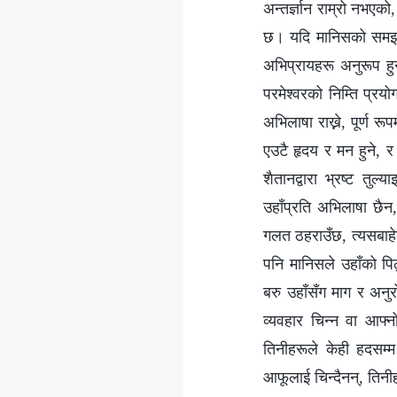
अन्तर्ज्ञान राम्रो नभएक
छ। यदि मानिसको समझ र अ
अभिप्रायहरू अनुरूप हु
परमेश्‍वरको निम्ति प्रयो
अभिलाषा राख्ने, पूर्ण रू
एउटै हृदय र मन हुने, 
शैतानद्वारा भ्रष्‍ट तु
उहाँप्रति अभिलाषा छैन,
गलत ठहराउँछ, त्यसबाहेक उ
पनि मानिसले उहाँको पिठ
बरु उहाँसँग माग र अन
व्यवहार चिन्न वा आफ्
तिनीहरूले केही हदसम्म 
आफूलाई चिन्दैनन्, तिनी