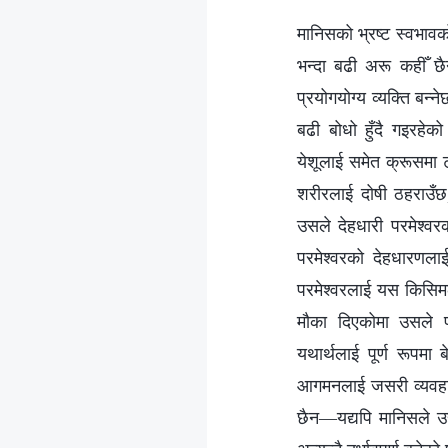
मानिसको भ्रष्‍ट स्वभाव
भन्दा बढी अरू कहीँ छ
प्रयोगयोग्य व्यक्ति ब
बढी बोधो हुँदै गइरहेक
येशूलाई समेत क्रूसमा ट
शरीरलाई दोषी ठहराउँछ
उसले देहधारी परमेश्‍व
परमेश्‍वरको देहधारणल
परमेश्‍वरलाई यस किसिमल
मौका दिएकोमा उसले पर
यथार्थलाई पूर्ण रूपमा 
आगमनलाई जसरी व्यवहार 
छैन—यद्यपि मानिसले उ