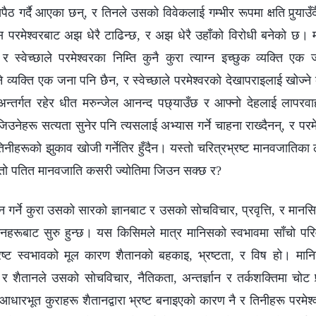
पैठ गर्दै आएका छन्, र तिनले उसको विवेकलाई गम्भीर रूपमा क्षति पुर्‍या
परमेश्‍वरबाट अझ धेरै टाढिन्छ, र अझ धेरै उहाँको विरोधी बनेको छ। 
 स्वेच्छाले परमेश्‍वरका निम्ति कुनै कुरा त्याग्न इच्छुक व्यक्ति एक 
हुने व्यक्ति एक जना पनि छैन, र स्वेच्छाले परमेश्‍वरको देखापराइलाई खोज्ने
अन्तर्गत रहेर धीत मरुन्जेल आनन्द पछ्याउँछ र आफ्नो देहलाई लापरव
िउनेहरू सत्यता सुनेर पनि त्यसलाई अभ्यास गर्ने चाहना राख्दैनन्, र परमे
ि तिनीहरूको झुकाव खोजी गर्नेतिर हुँदैन। यस्तो चरित्रभ्रष्‍ट मानवजातिका
्तो पतित मानवजाति कसरी ज्योतिमा जिउन सक्छ र?
न गर्ने कुरा उसको सारको ज्ञानबाट र उसको सोचविचार, प्रवृत्ति, र मानसि
तनहरूबाट सुरु हुन्छ। यस किसिमले मात्र मानिसको स्वभावमा साँचो परिवर्
्रष्ट स्वभावको मूल कारण शैतानको बहकाइ, भ्रष्टता, र विष हो। मान
 र शैतानले उसको सोचविचार, नैतिकता, अन्तर्ज्ञान र तर्कशक्तिमा चोट प
ारभूत कुराहरू शैतानद्वारा भ्रष्‍ट बनाइएको कारण नै र तिनीहरू परमेश