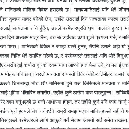
नेको छ, र उसको समझ अत्यन्तै बोधो बनेको छ, र उसको विवेकलाई दुष्टले पूर्ण 
नै मानिसको मौलिक विवेक हराएको छ। मानवजातिलाई यति धेरै जीवन 
 मानिस कृतघ्न मात्र बनेको छैन, उहाँले उसलाई दिने सत्यताका कारण उसले 
ाई सत्यतामा रुचि हुँदैन, उसले परमेश्‍वरप्रति घृणा पालेको हुन्छ। मा
न दिन असक्षम मात्र छैन, बरु ऊ उहाँबाट कृपा धुत्ने प्रयत्‍न गर्छ, र मा
 फिर्ता माग्छ। मानिसको विवेक र समझ यस्तै हुन्छ, तैपनि उसले अझै यो ठ
‍वरका निम्ति धेरै समर्पित गरेको छ, र परमेश्‍वरले उसलाई अति थोरै दिनुभ
एर मसँग दुई कचौरा दूधको रकम माग्‍न आफ्नो हात फैलाउने, वा मलाई एक 
क माग्‍नेहरू पनि छन्। यस्तो मानवता र यस्तो विवेक बोकेर तिमीहरू कसरी अझै
ू कस्तो घिनलाग्दा नीच छौ! मानिसमा हुने यस किसिमको मानवता र मा
वरलाई भूमिमा भौँतारिन लगाउँछ, उहाँले कुनै ठाउँमा बास पाउनुहुन्‍न। साँच्‍
 धेरै काम गर्नुभएको छ भन्‍ने आधारमा होइन, तर उहाँले कुनै पनि काम नगर्न
पर्छ र पूर्ण हृदयले सेवा गर्नुपर्छ। राम्रो समझ भएका मानिसहरूले यही नै गर
िसहरूले परमेश्‍वरको लागि आफूले गर्ने सेवामा आफ्नो सर्त समेत राख्छन्: 