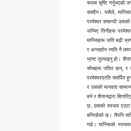
रूपमा सृष्टि गर्नुभएको 
सक्दैन। यसैले, मानिसक
परमेश्‍वर सम्बन्धी उसको 
जन्मिए तिनीहरू परमेश्‍व
मानिसहरू जति बढी भ्रष्‍
र अन्तर्ज्ञान त्यति नै 
भ्रष्ट तुल्याइनु हो। श
सोचहरू पतित छन्, र ऊस
परमेश्‍वरप्रति समर्पित 
र उसको मानवता सामान्य 
बने र शैतानद्वारा बिगा
छ, उसको स्वभाव एउटा प
बनिरहेको छ। तैपनि मान
गर्छ। मानिसको स्वभा