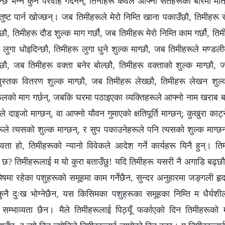
हुन्छ भन्‍ने कुनै परवाह गर्दैनन्, तिनीहरू केवल आफ्नो सर्तहरूका बारेमा मा
ुष्‍ट पार्न खोज्छन्। जब तिमीहरूले मेरो निम्ति खाना पकाउँछौ, तिमीहरू 
्छौ, तिमीहरू दौड शुल्क माग गर्छौ, जब तिमीहरू मेरो निम्ति काम गर्छौ, त
 लुगा धोइदिन्छौ, तिमीहरू लुगा धुने शुल्क माग्छौ, जब तिमीहरूले मण्डली
ग्छौ, जब तिमीहरू वक्ता बनेर बोल्छौ, तिमीहरू वक्ताको शुल्क माग्छौ,
पुस्तक वितरण शुल्क माग्छौ, जब तिमीहरू लेख्छौ, तिमीहरू लेखन शुल्
लको माग गर्छन्, जबकि घरमा पठाइएका व्यक्तिहरूले आफ्नो नाम खराब बनाएक
े दाइजो माग्छन्, वा आफ्नो यौवन गुमाएको क्षतिपूर्ति माग्छन्; कुखुरा का
रूले त्यसको शुल्क माग्छन्, र सुप पकाउनेहरूले पनि त्यसको शुल्क माग्
वता हो, तिमीहरूको न्यानो विवेकले आदेश गर्ने कार्यहरू यिनै हुन्।
 छ? तिमीहरूलाई म यो कुरा बताउँछु! यदि तिमीहरू यसरी नै अगाडि बढ्छ
भेषमा रहेका पशुहरूको समूहमा काम गर्नेछैन, सुन्दर अनुहारमा जङ्गली ह
ुनै दुःख भोग्‍नेछैन, यस किसिमका पशुहरूका समूहका निम्ति म धैर्यशी
म्भाव्यता छैन। मैले तिमीहरूलाई पिठ्यूँ फर्काएको दिन तिमीहरूको मर्