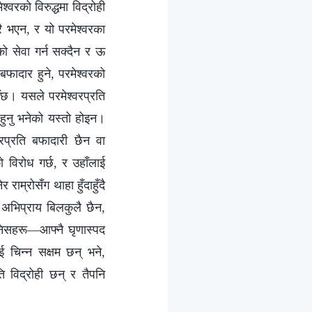
‍वरको विरुद्धमा विद्रोही
ै भएन, र यो परमेश्‍वरका
ो सेवा गर्न सक्दैन र ऊ
 बफादार हुने, परमेश्‍वरको
ाउँछ। यसले परमेश्‍वरप्रति
हुनु भनेको यस्तो होइन।
‍वरप्रति बफादारी छैन वा
ो विरोध गर्छ, र उहाँलाई
राम्रोसँग थाहा हुँदाहुँदै
े अभिप्राय बिलकुलै छैन,
निसहरू—आफ्नै घृणास्पद
चिन्‍न सक्षम छन् भने,
ति विद्रोही छन् र तैपनि