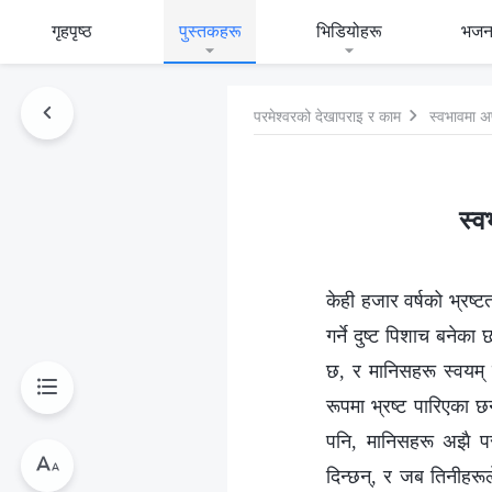
गृहपृष्ठ
पुस्तकहरू
भिडियोहरू
भजन
परमेश्‍वरको देखापराइ र काम
स्वभावमा अप
स्व
केही हजार वर्षको भ्रष्ट
गर्ने दुष्ट पिशाच बनेक
छ, र मानिसहरू स्वयम् 
रूपमा भ्रष्ट पारिएका 
पनि, मानिसहरू अझै परम
दिन्छन्, र जब तिनीहरूल