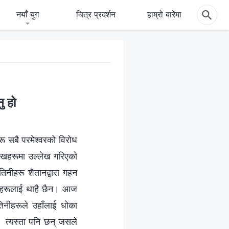
नयाँ युग
चित्र प्रदर्शन
हाम्रो बारेमा
ु हो
रू सबै परमेश्‍वरको विरोध
िलेखहरूमा उल्लेख गरिएको
िनीहरू शैतानद्वारा गहन
िनीहरूलाई थाहै छैन। आज
तिनीहरूले उहाँलाई धोका
्। त्यस्ता पनि छन् जसले