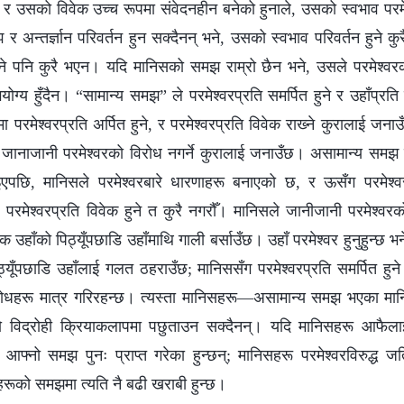
ो, र उसको विवेक उच्‍च रूपमा संवेदनहीन बनेको हुनाले, उसको स्वभाव परमेश्
न्तर्ज्ञान परिवर्तन हुन सक्दैनन् भने, उसको स्वभाव परिवर्तन हुने कुर
ने पनि कुरै भएन। यदि मानिसको समझ राम्रो छैन भने, उसले परमेश्‍वरक
गयोग्य हुँदैन। “सामान्य समझ” ले परमेश्‍वरप्रति समर्पित हुने र उहाँप्रति
पमा परमेश्‍वरप्रति अर्पित हुने, र परमेश्‍वरप्रति विवेक राख्‍ने कुरालाई जन
र जानाजानी परमेश्‍वरको विरोध नगर्ने कुरालाई जनाउँछ। असामान्य समझ 
ल्याइएपछि, मानिसले परमेश्‍वरबारे धारणाहरू बनाएको छ, र ऊसँग परमेश्
 परमेश्‍वरप्रति विवेक हुने त कुरै नगरौँ। मानिसले जानीजानी परमेश्‍वरक
हाँको पिठ्यूँपछाडि उहाँमाथि गाली बर्साउँछ। उहाँ परमेश्‍वर हुनुहुन्छ भनेर 
्यूँपछाडि उहाँलाई गलत ठहराउँछ; मानिससँग परमेश्‍वरप्रति समर्पित हुन
ुरोधहरू मात्र गरिरहन्छ। त्यस्ता मानिसहरू—असामान्य समझ भएका मा
नो विद्रोही क्रियाकलापमा पछुताउन सक्दैनन्। यदि मानिसहरू आफैलाई 
आफ्नो समझ पुनः प्राप्‍त गरेका हुन्छन्; मानिसहरू परमेश्‍वरविरुद्ध ज
हरूको समझमा त्यति नै बढी खराबी हुन्छ।