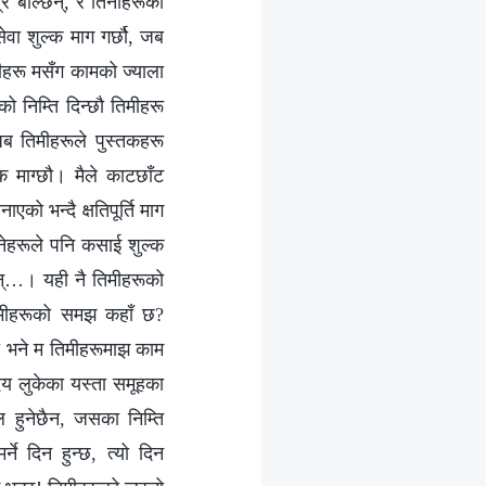
त्र बोल्छन्, र तिनीहरूका
सेवा शुल्क माग गर्छौ, जब
िमीहरू मसँग कामको ज्याला
को निम्ति दिन्छौ तिमीहरू
 जब तिमीहरूले पुस्तकहरू
क माग्छौ। मैले काटछाँट
ो भन्दै क्षतिपूर्ति माग
ट्नेहरूले पनि कसाई शुल्क
छन्…। यही नै तिमीहरूको
 तिमीहरूको समझ कहाँ छ?
ौ भने म तिमीहरूमाझ काम
ृदय लुकेका यस्ता समूहका
ल हुनेछैन, जसका निम्ति
ने दिन हुन्छ, त्यो दिन