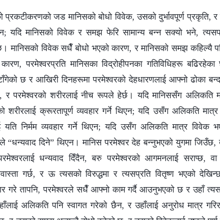
को प्रकटीकरणको जड मानिसको बोधो विवेक, उसको दुर्भावपूर्ण प्रकृति, र
ैन; यदि मानिसको विवेक र समझ फेरि सामान्य बन्‍न सक्यो भने, त्यस
न्‍नेछ। मानिसको विवेक सधैँ बोधो भएको कारण, र मानिसको समझ कहिल्यै 
ो कारण, परमेश्‍वरप्रति मानिसका विद्रोहीपनका गतिविधिहरू बढिरहेका 
ाँगेको छ र आखिरी दिनहरूमा परमेश्‍वरको देहधारणलाई आफ्नो ढोका बन्द 
, र परमेश्‍वरको शरीरलाई नीच रूपले हेर्छ। यदि मानिससँग अलिकति 
रको शरीरलाई क्रूरतापूर्ण व्यवहार गर्ने थिएन; यदि उसँग अलिकति म
ाई यति निर्मम व्यवहार गर्ने थिएन; यदि उसँग अलिकति मात्र विवेक 
े “धन्यवाद दिने” थिएन। मानिस परमेश्‍वर देह बन्‍नुभएको युगमा जिउँछ,
मेश्‍वरलाई धन्यवाद दिँदैन, बरु परमेश्‍वरको आगमनलाई सराप्छ, वा 
बेवास्ता गर्छ, र ऊ त्यसको विरुद्धमा र त्यसप्रति वितृष्ण भएको देखिन
गरे तापनि, परमेश्‍वरले सधैँ आफ्नो काम गर्दै आउनुभएको छ र उहाँ त्यस
हाँलाई अलिकति पनि स्वागत गरेको छैन, र उहाँलाई अनुरोध मात्र गरि