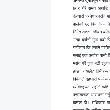
अत्यन्तै दुर्भावपूर्ण ब
छ र धेरै समय अगाडि 
देहधारी परमेश्‍वरप्रति
पालेको छ; किनकि मानिसल
निम्ति आफ्नो जीवन बलिदा
भन्दा दर्जनौँ गुणा बढी
यहाँसम्म कि उसले परमेश्
मलाई एक कचौरा पानी दि
मसँग धेरै गुणा बढी शुल्
इच्छा राख्छौ? तिमीहर
विवेकले देहधारी परमेश्‍
व्यक्तिहरूले उहाँले कति
परमेश्‍वरको आराधना गर्नु
कर्तव्य हो। अधिकांश मान