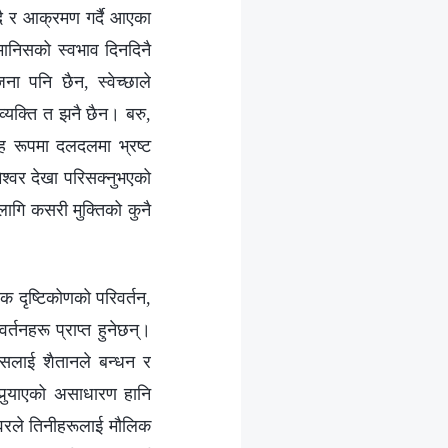
उँदै र आक्रमण गर्दै आएका
मानिसको स्वभाव दिनदिनै
जना पनि छैन, स्वेच्छाले
 व्यक्ति त झनै छैन। बरु,
ाह रूपमा दलदलमा भ्रष्ट
श्‍वर देखा परिसक्नुभएको
 लागि कसरी मुक्तिको कुनै
क दृष्टिकोणको परिवर्तन,
तनहरू प्राप्‍त हुनेछन्।
िसलाई शैतानले बन्धन र
ुर्‍याएको असाधारण हानि
्‍वरले तिनीहरूलाई मौलिक