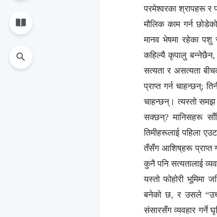
परमेश्‍वरका श्रापहरू र
मौलिक काम गर्न छोडेक
मानव भेषमा रहेका पशु 
कहिल्यै कृपालु बन्‍नेछ
सत्यता र असत्यता बीच
प्राप्‍त गर्न चाहन्छन्
चाहन्छन्। त्यस्तो समझ
सक्छन्? मानिसहरू साँच
तिमीहरूलाई पहिला एउटा 
तँसँग आशिष्‌हरू प्राप्
कुनै पनि सत्यतालाई व्यव
यस्तो फोहोरी भूमिमा ज
बनेको छ, र उसले “उच्‍
संसारसँग व्यवहार गर्ने