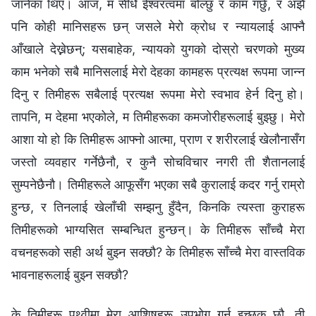
जानेका थिए। आज, म सीधै ईश्‍वरत्वमा बोल्छु र काम गर्छु, र अझै
पनि कोही मानिसहरू छन् जसले मेरो क्रोध र न्यायलाई आफ्नै
आँखाले देख्नेछन्; यसबाहेक, न्यायको युगको दोस्रो चरणको मुख्य
काम भनेको सबै मानिसलाई मेरो देहका कामहरू प्रत्यक्ष रूपमा जान्न
दिनु र तिमीहरू सबैलाई प्रत्यक्ष रूपमा मेरो स्वभाव हेर्न दिनु हो।
तापनि, म देहमा भएकोले, म तिमीहरूका कमजोरीहरूलाई बुझ्छु। मेरो
आशा यो हो कि तिमीहरू आफ्नो आत्मा, प्राण र शरीरलाई खेलौनासँग
जस्तो व्यवहार गर्नेछैनौ, र कुनै सोचविचार नगरी ती शैतानलाई
सुम्पनेछैनौ। तिमीहरूले आफूसँग भएका सबै कुरालाई कदर गर्नु राम्रो
हुन्छ, र तिनलाई खेलाँची सम्झनु हुँदैन, किनकि त्यस्ता कुराहरू
तिमीहरूको भाग्यसित सम्बन्धित हुन्छन्। के तिमीहरू साँच्चै मेरा
वचनहरूको सही अर्थ बुझ्न सक्छौ? के तिमीहरू साँच्चै मेरा वास्तविक
भावनाहरूलाई बुझ्‍न सक्छौ?
के तिमीहरू पृथ्वीमा मेरा आशिषहरू उपभोग गर्न इच्छुक छौ, ती