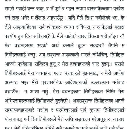
राम्रो गवाही बन्न सक्, र तँ पूर्ण र गहन रूपमा वास्तविकतामा प्रवेश
गर्न सक् भनेर म तँलाई अह्राउँछु। यदि मैले सिधा नबोलेको भए, के
तैँले आफूबाहिरका सबै थोकहरू त्याग्न सक्थिस् र आफैलाई मद्वारा
प्रयोग हुन दिन सक्थिस्? के मैले चाहेको वास्तविकता यही होइन र?
मेरा वचनहरूमा भएको अर्थ कसले बुझ्न सक्दछ? तैपनि म
तिमीहरूलाई भन्छु, अब उप्रान्त शङ्काको भारले नथिचिनू, तिमीहरू
आफ्नो प्रवेशमा सक्रिय हुनू र मेरा वचनहरूको सार बुझ्‍नू। यसले
तिमीहरूलाई मेरा वचनहरू गलत प्रकारले बुझ्नबाट, र मेरो अर्थमा
अस्पष्ट भएर मेरो प्रशासनिक आदेशहरूको उल्लङ्घन गर्नबाट
बचाउँछ। म आशा गर्छु, मेरा वचनहरूमा तिमीहरूका निम्ति मेरा
अभिप्रायहरूलाई तिमीहरूले बुझ्नेछौ। अबउप्रान्त तिमीहरूका आफ्नै
सम्भाव्यताहरूबारे नसोच र परमेश्‍वरलाई सबै कुरामा तिमीहरूलाई
योजनाबद्ध गर्न दिन तिमीहरूले मेरो अघि सङ्कल्‍प गरेअनुसार व्यवहार
गर। मेरो परिवारभित्र उभिने सबै जनाले आफूले सक्‍ने जति गर्नुपर्दछ;