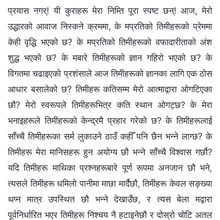
प्रयास नगर्! यी कुराहरू मेरा निम्ति पूरा स्पष्ट छन्! आज, मेरो
उद्धारको आवाज निस्‍कने क्रममा, के मप्रतिको तिमीहरूको प्रेममा
केही वृद्धि भएको छ? के मप्रतिको तिमीहरूको वफादारीताको अंश
शुद्ध भएको छ? के मबारे तिमीहरूको ज्ञान गहिरो भएको छ? के
विगतमा चढाइएको प्रशंसाले आज तिमीहरूको ज्ञानका लागि एक ठोस
आधार बसालेको छ? तिमीहरू कतिसम्म मेरो आत्माद्वारा ओगटिएका
छौ? मेरो स्वरूपले तिमीहरूभित्र कति स्थान ओगट्छ? के मेरा
भनाइहरूले तिमीहरूको केन्द्रमै प्रहार गरेको छ? के तिमीहरूलाई
साँच्चै तिमीहरूका सर्म लुकाउने ठाउँ कहीँ पनि छैन भन्‍ने लाग्छ? के
तिमीहरू मेरा मानिसहरू हुन अयोग्य छौ भन्‍ने साँच्‍चै विश्‍वास गर्छौ?
यदि तिमीहरू माथिका प्रश्नहरूबारे पूर्ण रूपमा अनजान छौ भने,
त्यसले तिमीहरू धमिलो पानीमा माछा मार्दैछौ, तिमीहरू केवल सङ्ख्या
थप्न मात्र उपस्थित छौ भन्‍ने देखाउँछ, र त्यस बेला मद्वारा
पूर्वनिर्धारित भएर तिमीहरू निश्चय नै हटाइनेछौ र दोस्रो चोटि अतल