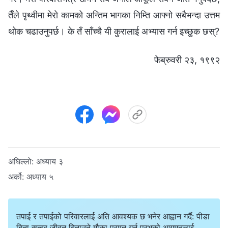
तैँले पृथ्वीमा मेरो कामको अन्तिम भागका निम्ति आफ्नो सबैभन्दा उत्तम
थोक चढाउनुपर्छ। के तँ साँच्चै यी कुरालाई अभ्यास गर्न इच्छुक छस्?
फेब्रुवरी २३, १९९२
अघिल्लो:
अध्याय ३
अर्को:
अध्याय ५
तपाई र तपाईको परिवारलाई अति आवश्यक छ भनेर आह्वान गर्दै: पीडा
बिना सुन्दर जीवन बिताउने मौका प्राप्त गर्न प्रभुको आगमनलाई