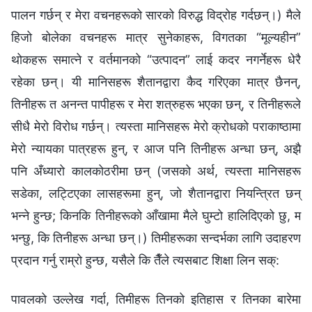
पालन गर्छन् र मेरा वचनहरूको सारको विरुद्ध विद्रोह गर्दछन्।) मैले
हिजो बोलेका वचनहरू मात्र सुनेकाहरू, विगतका “मूल्यहीन”
थोकहरू समात्‍ने र वर्तमानको “उत्पादन” लाई कदर नगर्नेहरू धेरै
रहेका छन्। यी मानिसहरू शैतानद्वारा कैद गरिएका मात्र छैनन्,
तिनीहरू त अनन्त पापीहरू र मेरा शत्रुहरू भएका छन्, र तिनीहरूले
सीधै मेरो विरोध गर्छन्। त्यस्ता मानिसहरू मेरो क्रोधको पराकाष्ठामा
मेरो न्यायका पात्रहरू हुन्, र आज पनि तिनीहरू अन्धा छन्, अझै
पनि अँध्यारो कालकोठरीमा छन् (जसको अर्थ, त्यस्ता मानिसहरू
सडेका, लट्टिएका लासहरूमा हुन्, जो शैतानद्वारा नियन्त्रित छन्
भन्‍ने हुन्छ; किनकि तिनीहरूको आँखामा मैले घुम्टो हालिदिएको छु, म
भन्छु, कि तिनीहरू अन्धा छन्।) तिमीहरूका सन्दर्भका लागि उदाहरण
प्रदान गर्नु राम्रो हुन्छ, यसैले कि तैँले त्यसबाट शिक्षा लिन सक्:
पावलको उल्लेख गर्दा, तिमीहरू तिनको इतिहास र तिनका बारेमा