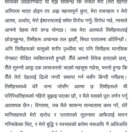
माथिको उदाहरणबाट यो देख्न सकिन्छ कि जसले मेरो (मेरो देहगत
अस्तित्व मात्र होइन तर अझ महत्त्वपूर्ण कुरा, मेरा वचनहरू र मेरो
आत्मा, अर्थात्, मेरो ईश्‍वरत्वलाई समेत विरोध गर्नु) विरोध गर्छ, त्यसले
आफ्नो देहमा मेरो दण्ड भोग्दछ। जब मेरा आत्माले तिमीहरूलाई
छोडनुहुन्छ, तिमीहरू अचानक तल झर्छौं, सिधा पातालमा ओर्लिन्छौ।
अनि तिमीहरूको मासुको शरीर पृथ्वीमा भए पनि तिमीहरू मानसिक
रोगबाट पीडित व्यक्तिजस्तै हुन्छौ: तैँले आफ्नो विवेक हराएको छस्,
तैँले तुरुन्तै आफू एक लासजस्तो भएको महसुस गर्छस्, यस्तो हुन्छ कि
तैँले तेरो देहलाई ढिलो नगरी समाप्त गर्न मसँग बिन्ती गर्नेछस्।
तिमीहरूमध्ये धेरै जना जोसँग आत्मा छ तिमीहरूले यी
परिस्थितिहरूको गहिरो बुझाइ पाएका छौ, र मैले यसको पूरा वर्णन गर्नु
आवश्यक छैन। विगतमा, जब मैले सामान्य मानवतामा काम गरें, धेरै
मानिसहरूले मेरो क्रोध र प्रतापको तुलनामा आफैलाई मापन
गरिसकेका थिए, र मेरो बुद्धि र स्वभावको बारेमा यसअघि नै अलिअलि