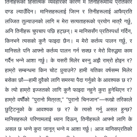
तिनीहरूको हिंसात्‍मक व्यवहारको कारण म तिनीहरूमाथि प्रतिकार
दण्ड ल्याउँदिन। मानिसहरूलाई जित्‍न र तिनीहरूलाई आफैप्रति
लज्‍जित तुल्याउनको लागि म मेरा सत्यताहरूको प्रयोग मात्रै गर्छु,
अनि तिनीहरू चुपचाप पछि हट्छन्। म मानिससँग प्रतिस्पर्धा गर्दिन,
किनभने त्यसको कुनै फाइदा छैन। म मेरो कर्तव्य पालन गर्छु, र
मानिसले पनि आफ्‍नो कर्तव्य पालन गर्न सक्छ र मेरो विरुद्धमा काम
गर्दैन भन्‍ने आशा गर्छु। के यसरी मिलेर बस्‍नु अझै राम्रो होइन र?
हाम्रो सम्‍बन्धमा किन चोट पुर्‍याउने? हामी यतिका वर्षसम्‍म मिलेर
बसेका छौ—हामी दुवैको लागि समस्या पैदा गर्नुको के आवश्यक छ र?
के त्यो हाम्रो इज्‍जतको लागि कुनै फाइदा नहुने कुरा हुनेथिएन र?
हाम्रो वर्षौंको “पुरानो मित्रता,” “पुरानो चिनजान”—रूखो तरिकाले
छुट्टिनुको के आवश्यक छ र? के त्यसो गर्नु असल हुन्छ?
मानिसहरूले परिणामलाई ध्यान दिऊन्, तिनीहरूले आफ्‍नो लागि के
असल छ भन्‍ने कुरा जानून् भन्‍ने म आशा गर्छु। आज मानिसप्रतिको