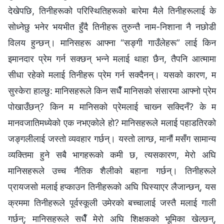
देखेपछि, तिनीहरूको परिस्‍थितिहरूको बारेमा मैले तिनीहरूलाई के
सोध्‍नेछु भनेर भयभीत हुँदै तिनीहरू तुरुन्तै नाम-निशाना नै नछोडी
विलय हुन्छन्। मानिसहरू आफ्‍ना “सङ्गी गाउँलेहरू” लाई किन
इमानदार प्रेम गर्न सक्छन् भन्‍ने मलाई थाहा छैन, तैपनि आत्मामा
सीधा रहेको मलाई तिनीहरू प्रेम गर्न सक्दैनन्। यसको कारण, म
सुस्केरा हाल्छु: मानिसहरूले किन सधैँ मानिसको संसारमा आफ्‍नो प्रेम
पोखाउँछन्? किन म मानिसको प्रेमलाई चाख्‍न सक्दिनँ? के म
मानवजातिमध्येको एक नभएकोले हो? मानिसहरूले मलाई पहाडतिरको
जङ्गलीलाई जस्तो व्यवहार गर्छन्। यस्तो लाग्छ, मानौं मसँग सामान्य
व्यक्तिमा हुने सबै भागहरूको कमी छ, त्यसकारण, मेरो अघि
मानिसहरूले उच्‍च नैतिक शैलीको बहाना गर्छन्। तिनीहरूले
प्रायजसो मलाई हप्काउन तिनीहरूको अघि घिस्याएर लैजान्छन्, यस
क्रममा तिनीहरूले पूर्वस्कूली उमेरको बच्‍चालाई जस्तै मलाई गाली
गर्छन्; मानिसहरूले सधैँ मेरो अघि शिक्षकको भूमिका खेल्छन्,