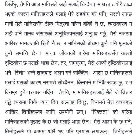
जिउँछु, तैपनि आज मानिसले अझै मलाई चिन्दैन। म घरबाट धेरै टाढा
भएको कारण मानिसहरूले मलाई धेरै सहयोग गरे पनि, यस्तो लाग्छ
मानौं मैले मानिससँग ठीक मित्रता गाँस्‍न बाँकी नै छ, त्यसकारण म
अझै पनि मानव संसारको अनुचितपनलाई अनुभव गर्छु: मेरो नजरमा
आखिर मानवजाति रित्तो नै छ, र मानिसको बीचमा कुनै पनि मूल्यको
कुनै सम्पत्ति छैन। मानव जीवनको बारेमा मानिसहरूसँग कस्तो
दृष्टिकोण छ मलाई थाहा छैन, तर, समग्रमा, मेरो आफ्‍नै दृष्टिकोणलाई
भने “रित्तो” भन्‍ने शब्‍दबाट अलग गर्न सकिँदैन। आशा छ मानिसहरूले
मलाई यसको कारण नराम्रो सोच्दैनन्, किनभने म निकै स्पष्ट छु, र म
विनम्र हुने प्रयास गर्दिन। तैपनि, म मानिसहरूलाई मैले जे विचार
गर्छु त्यसमा निकै ध्यान दिन सल्‍लाह दिन्छु, किनभने मेरा वचनहरू
आखिर तिनीहरूका लागि उपयोगी छन्। “रिक्तता” को बारेमा
मानिसहरूको बुझाइ के छ सो मलाई थाहा छैन। मेरो आशा के छ भने,
तिनीहरूले यो काममा थोरै भए पनि प्रयास लगाऊन्। तिनीहरूले