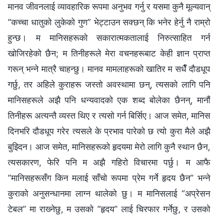
मानव जीवनलाई व्यावहारिक रूपमा अनुभव गर्नु र यसमा कुनै मूल्यवान्
“कच्चा धातुको लुकेको गुण” भेट्टाउन सक्छन् कि भनेर हेर्नु नै राम्रो
हुन्छ। म मानिसहरूको सकारात्मकतालाई निरुत्साहित गर्न
खोजिरहेको छैन; म तिनीहरूले मेरा वचनहरूबाट केही ज्ञान प्राप्त
गरून् भन्‍ने मात्रै चाहन्छु। मानव मामलाहरूको खातिर म सधैँ दौडधूप
गर्छु, तर अहिले कुराहरू जस्तो अवस्थामा छन्, त्यसको लागि पनि
मानिसहरूले अझै पनि धन्यवादको एक शब्‍द बोलेका छैनन्, मानौं
तिनीहरू अत्यन्तै व्यस्त थिए र त्यसो गर्न बिर्सिए। आज समेत, मानिस
दिनभरि दौडधूप गरेर त्यसले के प्रभाव पारेको छ त्यो कुरा मैले अझै
बुझ्दिन। आज समेत, मानिसहरूको हृदयमा मेरो लागि कुनै स्थान छैन,
त्यसकारण, फेरि पनि म अझै गहिरो विचारमा पर्छु। म आफै
“मानिसहरूसँग किन मलाई साँचो रूपमा प्रेम गर्ने हृदय छैन” भन्‍ने
कुराको अनुसन्धानमा लाग्‍न थालेको छु। म मानिसलाई “अप्रेसन
टेबल” मा राख्‍नेछु, म उसको “हृदय” लाई चिरफार गर्नेछु, र उसको