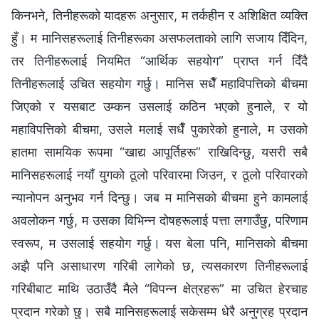
किनभने, तिनीहरूको यादहरू अनुसार, म तर्कहीन र अशिक्षित व्यक्ति
हुँ। म मानिसहरूलाई तिनीहरूका असफलताको लागि सजाय दिँदिन,
तर तिनीहरूलाई नियमित “आर्थिक सहयोग” प्राप्त गर्न दिँदै
तिनीहरूलाई उचित सहयोग गर्छु। मानिस सधैँ महाविपत्तिको बीचमा
जिएको र यसबाट उम्कन उसलाई कठिन भएको हुनाले, र यो
महाविपत्तिको बीचमा, उसले मलाई सधैँ पुकारेको हुनाले, म उसको
हातमा सामयिक रूपमा “खाद्य आपूर्तिहरू” राखिदिन्छु, यसरी सबै
मानिसहरूलाई नयाँ युगको ठूलो परिवारमा जिउन, र ठूलो परिवारको
न्यानोपन अनुभव गर्न दिन्छु। जब म मानिसको बीचमा हुने कामलाई
अवलोकन गर्छु, म उसका विभिन्‍न दोषहरूलाई पत्ता लगाउँछु, परिणाम
स्वरूप, म उसलाई सहयोग गर्छु। यस बेला पनि, मानिसको बीचमा
अझै पनि असाधारण गरिबी लागेको छ, त्यसकारण तिनीहरूलाई
गरिबीबाट माथि उठाउँदै मैले “विपन्‍न क्षेत्रहरू” मा उचित हेरचाह
प्रदान गरेको छु। सबै मानिसहरूलाई सकेसम्‍म धेरै अनुग्रह प्रदान