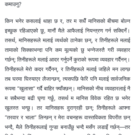
कमाउनु?
किन भनेर कसलाई थाहा छ र, तर म सधैँ मानिसको बीचमा बोल्‍न
इच्‍छुक रहिआएको छु, मानौं मैले आफैलाई नियन्त्रण गर्न सक्दिनँ।
तसर्थ, मानिसहरूले मलाई व्यर्थको ठानेका छन्, र तिनीहरूले मलाई
तामाको सिक्‍काभन्दा पनि कम मूल्यको छु भन्‍नेजस्तै गरी व्यवहार
गर्छन्; तिनीहरूले मलाई आदर गर्नुपर्ने कुराको रूपमा व्यवहार गर्दैनन्।
तिनीहरूले मेरो कदर गर्दैनन्, र तिनीहरूले मलाई जहिले मन लाग्छ
तब घरमा घिस्याएर लैजान्छन्, त्यसपछि फेरि पनि मलाई सार्वजनिक
रूपमा “खुलासा” गर्दै बाहिर फ्याँक्छन्। मानिसको नीच व्यवहारलाई नै
म सबैभन्दा बढी घृणा गर्छु, तसर्थ म मानिस विवेक रहित छ भनेर
खुलस्त भन्छु। तर मानिसहरू दुराग्रही छन्; तिनीहरूले आफ्‍ना
“तरवार र भाला” लिन्छन् र मेरा वचनहरू वास्तविकता विपरीत छन्
भन्दै, मैले तिनीहरूलाई गुन्डा बनाउँछु भन्दै मसँग लडाइँ गर्छन्—तर