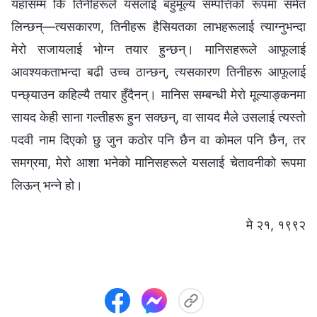
यहाँसम्‍म कि तिनीहरूले यसलाई बहुमूल्य सम्पत्तिको रूपमा समेत
लिन्छन्—त्यसकारण, तिनीहरू हैसियतका लाभहरूलाई त्याग्‍नुभन्दा
मेरो सजायलाई भोग्‍न तयार हुन्छन्। मानिसहरूले आफूलाई
आवश्यकताभन्दा बढी उच्‍च ठान्छन्, त्यसकारण तिनीहरू आफूलाई
पन्छ्याउन कहिल्यै तयार हुँदैनन्। मानिस सम्‍बन्धी मेरो मूल्याङ्कनमा
सायद केही साना गल्तीहरू हुन सक्छन्, वा सायद मैले उसलाई त्यस्तो
पदवी नाम दिएको छु जुन कठोर पनि छैन वा कोमल पनि छैन, तर
समग्रमा, मेरो आशा भनेको मानिसहरूले यसलाई चेतावनीको रूपमा
लिऊन् भन्‍ने हो।
मे २१, १९९२