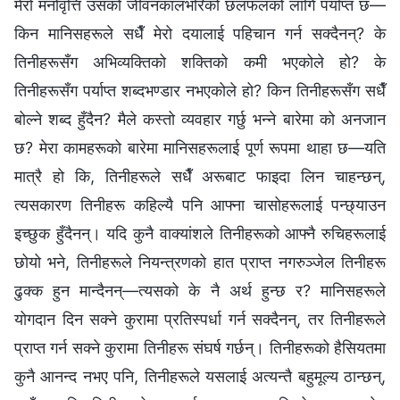
मेरो मनोवृत्ति उसको जीवनकालभरिको छलफलको लागि पर्याप्त छ—
किन मानिसहरूले सधैँ मेरो दयालाई पहिचान गर्न सक्दैनन्? के
तिनीहरूसँग अभिव्यक्तिको शक्तिको कमी भएकोले हो? के
तिनीहरूसँग पर्याप्त शब्दभण्डार नभएकोले हो? किन तिनीहरूसँग सधैँ
बोल्‍ने शब्‍द हुँदैन? मैले कस्तो व्यवहार गर्छु भन्‍ने बारेमा को अनजान
छ? मेरा कामहरूको बारेमा मानिसहरूलाई पूर्ण रूपमा थाहा छ—यति
मात्रै हो कि, तिनीहरूले सधैँ अरूबाट फाइदा लिन चाहन्छन्,
त्यसकारण तिनीहरू कहिल्यै पनि आफ्‍ना चासोहरूलाई पन्छ्याउन
इच्‍छुक हुँदैनन्। यदि कुनै वाक्यांशले तिनीहरूको आफ्‍नै रुचिहरूलाई
छोयो भने, तिनीहरूले नियन्त्रणको हात प्राप्त नगरुञ्‍जेल तिनीहरू
ढुक्‍क हुन मान्दैनन्—त्यसको के नै अर्थ हुन्छ र? मानिसहरूले
योगदान दिन सक्‍ने कुरामा प्रतिस्पर्धा गर्न सक्दैनन्, तर तिनीहरूले
प्राप्त गर्न सक्‍ने कुरामा तिनीहरू संघर्ष गर्छन्। तिनीहरूको हैसियतमा
कुनै आनन्द नभए पनि, तिनीहरूले यसलाई अत्यन्तै बहुमूल्य ठान्छन्,