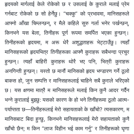
हृदयको मार्गलाई केले रोकेको छ र उसलाई के कुराले मलाई प्रेम
गर्नबाट रोकेको छ सो हेर्नेछु। “चक्कु” को प्रभावमा, मानिसहरूले
आफ्‍नो आँखा चिम्लन्छन्, र मैले कहिले सुरु गर्ला भनेर पर्खन्छन्,
किनभने यस बेला, तिनीहरू पूर्ण रूपमा समर्पित भएका हुन्छन्।
तिनीहरूको हृदयमा, म अरू धेरै अशुद्धताहरू भेट्टाउँछु। त्यहाँ
मानिसहरूको हृदयभित्र तिनीहरूका आफ्‍नै कुराहरू सबैभन्दा प्रचुर
हुन्छन्। त्यहाँ बाहिरी कुराहरू थोरै भए पनि, भित्री कुराहरू
अनगिन्ती हुन्छन्। यस्तो छ मानौं मानिसको हृदय भण्डारण गर्ने ठूलो
बाकस हो, जुन सम्पत्ति र मानिसहरूलाई चाहिने सबै कुराले भरिएको
छ। यस क्षणमा मात्रै म मानिसहरूले मलाई किन कुनै आदर गर्दैन
भन्‍ने कुरालाई बुझ्छु: यसको कारण के हो भने तिनीहरूमा ठूलो आत्म-
पर्याप्तता छ—तिनीहरूलाई मेरो सहायताको के खाँचो? त्यसकारण, म
मानिसबाट बिदा हुन्छु, किनभने मानिसहरूलाई मेरो सहायताको कुनै
खाँचो छैन; म किन “लाज विहीन भई काम गर्नु” र तिनीहरूको घृणा