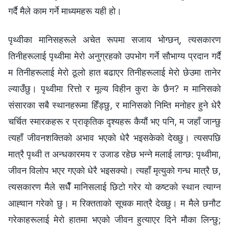
गर्दै मैले काम गर्ने माध्यमहरू यही हो।
पृथ्वीका मानिसहरूले अचेत रूपमा सजाय भोग्छन्, त्यसकारण
तिनीहरूलाई पृथ्वीमा मेरो अनुग्रहको उपभोग गर्ने सौभाग्य प्रदान गर्दै
म तिनीहरूलाई मेरो ठूलो हात बढाएर तिनीहरूलाई मेरो छेउमा तानेर
ल्याउँछु। पृथ्वीमा रित्तो र मूल्य विहीन कुरा के छैन? म मानिसको
संसारका सबै स्थानहरूमा हिँड्छु, र मानिसको निम्ति मनोहर हुने धेरै
चर्चित स्मारकहरू र प्राकृतिक दृश्यहरू कैयौं भए पनि, म जहाँ जान्छु
त्यहाँ जीवनशक्तिको अभाव भएको धेरै भइसकेको देख्छु। त्यसपछि
मात्रै पृथ्वी त अन्धकारमय र उजाड रहेछ भन्‍ने मलाई लाग्छ: पृथ्वीमा,
जीवन विलोप भएर गएको धेरै भइसक्यो। त्यहाँ मृत्युको गन्ध मात्रै छ,
त्यसकारण मैले सधैँ मानिसलाई छिटो गरेर यो कष्टको स्थान त्याग्‍न
आह्‍वान गरेको छु। म रिक्तताको सूचक मात्रै देख्छु। म मैले छनौट
गरेकाहरूलाई मेरो हातमा भएको जीवन हुत्याएर दिने मौका लिन्छु;