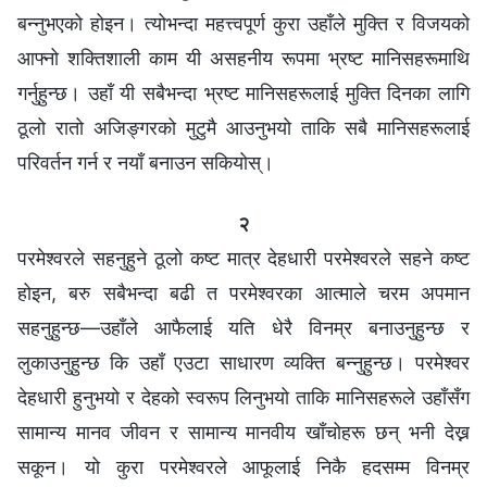
बन्नुभएको होइन। त्योभन्दा महत्त्वपूर्ण कुरा उहाँले मुक्ति र विजयको
आफ्नो शक्तिशाली काम यी असहनीय रूपमा भ्रष्ट मानिसहरूमाथि
गर्नुहुन्छ। उहाँ यी सबैभन्दा भ्रष्ट मानिसहरूलाई मुक्ति दिनका लागि
ठूलो रातो अजिङ्गरको मुटुमै आउनुभयो ताकि सबै मानिसहरूलाई
परिवर्तन गर्न र नयाँ बनाउन सकियोस्।
२
परमेश्‍वरले सहनुहुने ठूलो कष्ट मात्र देहधारी परमेश्‍वरले सहने कष्ट
होइन, बरु सबैभन्दा बढी त परमेश्‍वरका आत्माले चरम अपमान
सहनुहुन्छ—उहाँले आफैलाई यति धेरै विनम्र बनाउनुहुन्छ र
लुकाउनुहुन्छ कि उहाँ एउटा साधारण व्यक्ति बन्नुहुन्छ। परमेश्‍वर
देहधारी हुनुभयो र देहको स्वरूप लिनुभयो ताकि मानिसहरूले उहाँसँग
सामान्य मानव जीवन र सामान्य मानवीय खाँचोहरू छन् भनी देख्न
सकून। यो कुरा परमेश्‍वरले आफूलाई निकै हदसम्म विनम्र