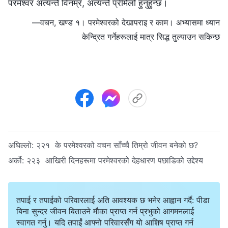
परमेश्‍वर अत्यन्तै विनम्र, अत्यन्तै प्रेमिलो हुनुहुन्छ।
—वचन, खण्ड १। परमेश्‍वरको देखापराइ र काम। अभ्यासमा ध्यान
केन्द्रित गर्नेहरूलाई मात्र सिद्ध तुल्याउन सकिन्छ
अघिल्लो:
२२१ के परमेश्‍वरको वचन साँच्चै तिम्रो जीवन बनेको छ?
अर्को:
२२३ आखिरी दिनहरूमा परमेश्‍वरको देहधारण पछाडिको उद्देश्य
तपाई र तपाईको परिवारलाई अति आवश्यक छ भनेर आह्वान गर्दै: पीडा
बिना सुन्दर जीवन बिताउने मौका प्राप्त गर्न प्रभुको आगमनलाई
स्वागत गर्नु। यदि तपाईं आफ्नो परिवारसँग यो आशिष प्राप्त गर्न