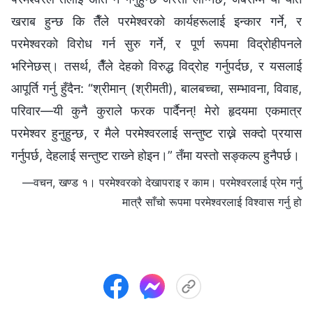
खराब हुन्छ कि तैँले परमेश्‍वरको कार्यहरूलाई इन्कार गर्ने, र
परमेश्‍वरको विरोध गर्न सुरु गर्ने, र पूर्ण रूपमा विद्रोहीपनले
भरिनेछस्। तसर्थ, तैँले देहको विरुद्ध विद्रोह गर्नुपर्दछ, र यसलाई
आपूर्ति गर्नु हुँदैन: “श्रीमान् (श्रीमती), बालबच्चा, सम्भावना, विवाह,
परिवार—यी कुनै कुराले फरक पार्दैनन्! मेरो हृदयमा एकमात्र
परमेश्‍वर हुनुहुन्छ, र मैले परमेश्‍वरलाई सन्तुष्ट राख्ने सक्दो प्रयास
गर्नुपर्छ, देहलाई सन्तुष्ट राख्‍ने होइन।” तँमा यस्तो सङ्कल्प हुनैपर्छ।
—वचन, खण्ड १। परमेश्‍वरको देखापराइ र काम। परमेश्‍वरलाई प्रेम गर्नु
मात्रै साँचो रूपमा परमेश्‍वरलाई विश्‍वास गर्नु हो