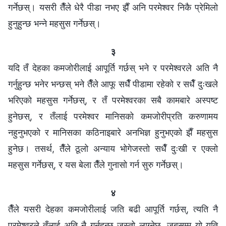
गर्नेछस्। यसरी तैँले धेरै पीडा नभए झैँ अनि परमेश्‍वर निकै प्रेमिलो
हुनुहुन्छ भन्ने महसुस गर्नेछस्।
३
यदि तँ देहका कमजोरीलाई आपूर्ति गर्छस् भने र परमेश्‍वरले अति नै
गर्नुहुन्छ भनेर भन्छस् भने तैँले आफू सधैँ पीडामा रहेको र सधैँ दुःखले
भरिएको महसुस गर्नेछस्, र तँ परमेश्‍वरका सबै कामबारे अस्पष्ट
हुनेछस्, र तँलाई परमेश्‍वर मानिसको कमजोरीप्रति करुणामय
नहुनुभएको र मानिसका कठिनाइबारे अनभिज्ञ हुनुभएको झैँ महसुस
हुनेछ। तसर्थ, तैँले ठूलो अन्याय भोगेजस्तो सधैँ दुःखी र एक्लो
महसुस गर्नेछस्, र यस बेला तैँले गुनासो गर्न सुरु गर्नेछस्।
४
तैँले यसरी देहका कमजोरीलाई जति बढी आपूर्ति गर्छस्, त्यति नै
परमेश्‍वरले तँलाई अति नै गर्नुहुन्छ जस्तो लाग्नेछ, जबसम्म यो यति