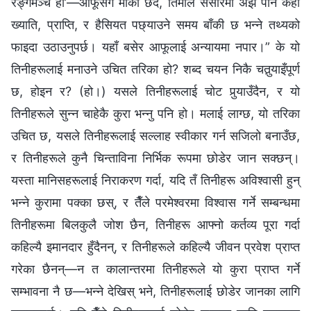
रङ्गमञ्च हो’—आफूसँग मौका छँदै, तिमीले संसारमा अझै पनि केही
ख्याति, प्राप्ति, र हैसियत पछ्याउने समय बाँकी छ भन्ने तथ्यको
फाइदा उठाउनुपर्छ। यहाँ बसेर आफूलाई अन्यायमा नपार।” के यो
तिनीहरूलाई मनाउने उचित तरिका हो? शब्द चयन निकै चतुर्‍याइँपूर्ण
छ, होइन र? (हो।) यसले तिनीहरूलाई चोट पुर्‍याउँदैन, र यो
तिनीहरूले सुन्न चाहेकै कुरा भन्नु पनि हो। मलाई लाग्छ, यो तरिका
उचित छ, यसले तिनीहरूलाई सल्लाह स्वीकार गर्न सजिलो बनाउँछ,
र तिनीहरूले कुनै चिन्ताविना निर्भिक रूपमा छोडेर जान सक्छन्।
यस्ता मानिसहरूलाई निराकरण गर्दा, यदि तँ तिनीहरू अविश्‍वासी हुन्
भन्ने कुरामा पक्का छस्, र तैँले परमेश्‍वरमा विश्‍वास गर्ने सम्बन्धमा
तिनीहरूमा बिलकुलै जोश छैन, तिनीहरू आफ्नो कर्तव्य पूरा गर्दा
कहिल्यै इमानदार हुँदैनन्, र तिनीहरूले कहिल्यै जीवन प्रवेश प्राप्त
गरेका छैनन्—न त कालान्तरमा तिनीहरूले यो कुरा प्राप्त गर्ने
सम्भावना नै छ—भन्ने देखिस् भने, तिनीहरूलाई छोडेर जानका लागि