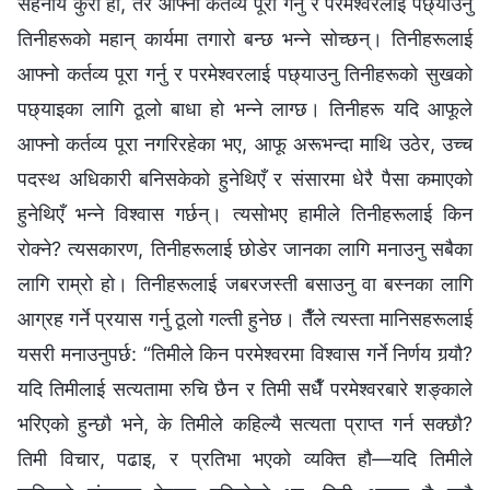
सहनीय कुरा हो, तर आफ्नो कर्तव्य पूरा गर्नु र परमेश्‍वरलाई पछ्याउनु
तिनीहरूको महान् कार्यमा तगारो बन्छ भन्ने सोच्छन्। तिनीहरूलाई
आफ्नो कर्तव्य पूरा गर्नु र परमेश्‍वरलाई पछ्याउनु तिनीहरूको सुखको
पछ्याइका लागि ठूलो बाधा हो भन्ने लाग्छ। तिनीहरू यदि आफूले
आफ्नो कर्तव्य पूरा नगरिरहेका भए, आफू अरूभन्दा माथि उठेर, उच्च
पदस्थ अधिकारी बनिसकेको हुनेथिएँ र संसारमा धेरै पैसा कमाएको
हुनेथिएँ भन्ने विश्‍वास गर्छन्। त्यसोभए हामीले तिनीहरूलाई किन
रोक्‍ने? त्यसकारण, तिनीहरूलाई छोडेर जानका लागि मनाउनु सबैका
लागि राम्रो हो। तिनीहरूलाई जबरजस्ती बसाउनु वा बस्नका लागि
आग्रह गर्ने प्रयास गर्नु ठूलो गल्ती हुनेछ। तैँले त्यस्ता मानिसहरूलाई
यसरी मनाउनुपर्छ: “तिमीले किन परमेश्‍वरमा विश्‍वास गर्ने निर्णय गर्‍यौ?
यदि तिमीलाई सत्यतामा रुचि छैन र तिमी सधैँ परमेश्‍वरबारे शङ्काले
भरिएको हुन्छौ भने, के तिमीले कहिल्यै सत्यता प्राप्त गर्न सक्छौ?
तिमी विचार, पढाइ, र प्रतिभा भएको व्यक्ति हौ—यदि तिमीले