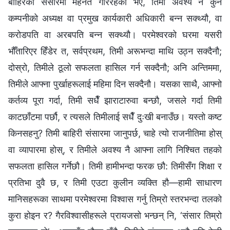
बाहिरको संसारमा मेहनत गरिरहेको भए, तिमी अवश्य नै कुनै
कम्पनीको अध्यक्ष वा प्रमुख कार्यकारी अधिकारी बन्न सक्थ्यौ, वा
करोडपति वा अरबपति बन्न सक्थ्यौ। परमेश्‍वरको घरमा यसरी
भौँतारिएर हिँडेर त, सर्वप्रथम, तिमी अरूभन्दा माथि उठ्न सक्दैनौ;
दोस्रो, तिमीले ठूलो सफलता हासिल गर्न सक्दैनौ; अनि अन्तिममा,
तिमीले आफ्ना पुर्खाहरूलाई महिमा दिन सक्दैनौ। यसका साथै, आफ्नो
कर्तव्य पूरा गर्दा, तिमी सधैँ झाराटारुवा बन्छौ, जसले गर्दा तिमी
काटछाँटमा पर्छौ, र त्यसले तिमीलाई सधैँ दुःखी बनाउँछ। यस्तो कष्ट
किनसहनु? तिमी बाहिरी संसारमा जानुपर्छ, चाहे त्यो राजनीतिमा होस्
वा व्यापारमा होस्, र तिमीले अवश्य नै आफ्ना लागि निश्चित तहको
सफलता हासिल गर्नेछौ। तिमी हामीभन्दा फरक छौ: तिमीसँग शिक्षा र
प्रतिभा दुवै छ, र तिमी एउटा कुलीन व्यक्ति हौ—हामी साधारण
मानिसहरूका साथमा परमेश्‍वरमा विश्‍वास गर्नु तिम्रो स्तरभन्दा तलको
कुरा होइन र? गैरविश्‍वासीहरूले प्रायजसो भन्छन् नि, ‘संसार तिम्रो