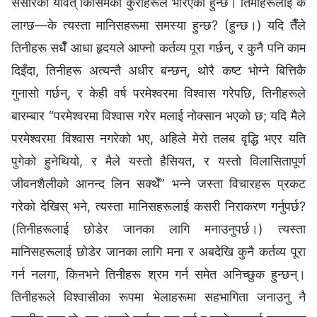
संसारका यावत् किसिमका कुराहरूले भरिएको हुन्छ। तिमीहरूलाई के
लाग्छ—के त्यस्ता मानिसहरूमा समस्या हुन्छ? (हुन्छ।) यदि तैँले
तिनीहरू सधैँ आधा हृदयले आफ्नो कर्तव्य पूरा गर्छन्, र कुनै पनि काम
दिइँदा, तिनीहरू अत्यन्तै अधीर बन्छन्, थोरै कष्ट भोग्ने बित्तिकै
गुनासो गर्छन्, र केही वर्ष परमेश्‍वरमा विश्‍वास गरेपछि, तिनीहरूले
बारम्बार “परमेश्‍वरमा विश्‍वास गरेर मलाई नोक्सान भएको छ; यदि मैले
परमेश्‍वरमा विश्‍वास नगरेको भए, अहिले मेरो तलब वृद्धि भएर यति
पुगेको हुनेथियो, र मैले यस्तो हैसियत, र यस्तो विलासितापूर्ण
जीवनशैलीको आनन्द लिन सक्थेँ” भन्ने जस्ता विचारहरू प्रकट
गरेको देखिस् भने, त्यस्ता मानिसहरूलाई कसरी निराकरण गर्नुपर्छ?
(तिनीहरूलाई छोडेर जानका लागि मनाउनुपर्छ।) त्यस्ता
मानिसहरूलाई छोडेर जानका लागि मना र अबदेखि कुनै कर्तव्य पूरा
गर्न नलगा, किनभने तिनीहरू श्रम गर्न समेत अनिच्छुक हुन्छन्।
तिनीहरूले विश्‍वासीका रूपमा भेलाहरूमा सहभागिता जनाउनु नै