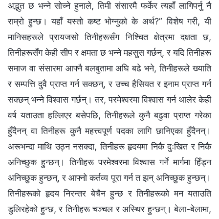
अद्भुत छ भन्ने सोच्ने हुनाले, तिमी संसारमै फर्केर त्यहाँ लागिपर्नु नै
राम्रो हुन्छ। यहाँ यस्तो कष्ट भोग्नुको के अर्थ?” विशेष गरी, यी
मानिसहरूले प्रायजसो तिनीहरूसँग निश्चित क्षेत्रमा दक्षता छ,
तिनीहरूसँग केही सीप र क्षमता छ भन्ने महसुस गर्छन्, र यदि तिनीहरू
समाज वा संसारमा आफ्नै बलबुतामा अघि बढे भने, तिनीहरूले ख्याति
र सम्पत्ति दुवै प्राप्त गर्न सक्छन्, र उच्च हैसियत र इनाम प्राप्त गर्न
सक्छन् भन्ने विश्‍वास गर्छन्। तर, परमेश्‍वरमा विश्‍वास गर्न थालेर केही
वर्ष यताउता हल्लिएर बसेपछि, तिनीहरूले कुनै बढुवा प्राप्त गरेका
हुँदैनन् वा तिनीहरू कुनै महत्त्वपूर्ण पदका लागि छानिएका हुँदैनन्।
अरूभन्दा माथि उठ्न नसक्दा, तिनीहरू हृदयमा निकै दुःखित र निकै
अनिच्छुक हुन्छन्। तिनीहरू परमेश्‍वरमा विश्‍वास गर्ने मार्गमा हिँड्न
अनिच्छुक हुन्छन्, र आफ्नो कर्तव्य पूरा गर्न त झन् अनिच्छुक हुन्छन्।
तिनीहरूको हृदय निरन्तर बेचैन हुन्छ र तिनीहरूको मन यताउति
डुलिरहेको हुन्छ, र तिनीहरू चञ्चल र अस्थिर हुन्छन्। बेला-बेलामा,