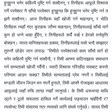
हुनुहुन्न भनेर कहिल्यै पुष्टि गर्न सक्दैनन्, र तिनीहरू आफूले विश्‍वास
गर्ने परमेश्‍वर नै साँचो परमेश्‍वर हुनुहुन्छ कि हुनुहुन्न भनेर पुष्टि गर्न त
झनै सक्दैनन्। आज तिनीहरू यहाँ खोजी गर्न चाहन्छन्, र भोलि
तिनीहरू त्यहाँ गएर कुराहरू जाँच्न चाहन्छन्, तिनीहरूलाई साँचो मार्ग
कुन हो भन्ने थाहा हुँदैन, र तिनीहरूले सधैँ पर्ख र हेरको मनोवृत्ति
बोक्छन्। यस्ता मानिसहरूका हकमा, तिनीहरूलाई यसो भन्दै सम्झाएर
तुरुन्तै छोडेर जान लगाऊ: “तिमीले परमेश्‍वरको काम साँचो मार्ग हो
भनेर कहिल्यै पुष्टि गर्न सक्दैनौ, र तिमी आफ्ना कठिनाइहरू समाधान
गर्न सत्यताको खोजी गर्दैनौ। यसरी विश्‍वास गरिरहँदा यसबाट कस्तो
परिणाम आउन सक्छ? तिमीले सत्यतालाई प्रेम नगर्ने र तिमीलाई
मण्डली जीवन जिउन मन नपर्ने हुनाले, तिमी आफ्नै रोजाइका आधारमा
आफूलाई जहाँ रुचि लाग्छ त्यहाँ जानुपर्छ। के तिमी अरूभन्दा माथि
उठ्ने र ठूलो सफलता हासिल गर्ने कार्यलाई पछ्याउन चाहँदैनौ र?
त्यसोभए तिमी संसारमा गएर त्यसको लागि संघर्ष गर्नुपर्छ। सायद तिमी