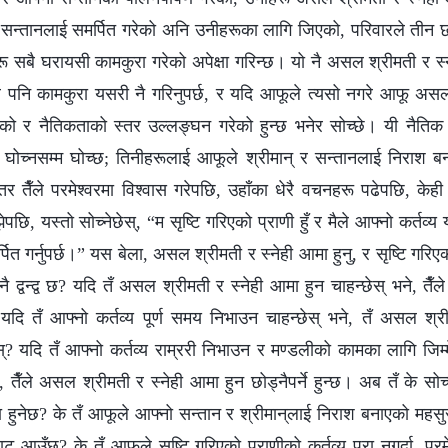
र सन्तानलाई समर्पित गरेको अनि उनीहरूका लागि जिएको, परिवारले तीन छ
सबै घरायसी कामकुरा गरेको अपेक्षा गरिन्छ। यो नै असल श्रीमती र स्नेह
 पनि कामकुरा यसरी नै गरिनुपर्छ, र यदि आफूले त्यसो नगरे आफू असल
ो र नैतिकताको स्तर उल्लङ्घन गरेको हुन्छ भनेर सोच्छे। यी नैतिक 
े घोच्नसम्म घोच्छ; तिनीहरूलाई आफूले श्रीमान्‌ र सन्तानलाई निराश
तर तैँले परमेश्‍वरमा विश्‍वास गरेपछि, उहाँका धेरै वचनहरू पढेपछि, केही
पछि, यस्तो सोच्नेछेस्, “म सृष्टि गरिएको प्राणी हुँ र मैले आफ्नो कर्तव्य यसर
पित गर्नुपर्छ।” यस बेला, असल श्रीमती र स्नेही आमा हुनु, र सृष्टि गरि
 कुनै द्वन्द्व छ? यदि तँ असल श्रीमती र स्नेही आमा हुन चाहन्छेस् भने, तैँल
दि तँ आफ्नो कर्तव्य पूर्ण समय निभाउन चाहन्छेस् भने, तँ असल श्र
्? यदि तँ आफ्नो कर्तव्य राम्ररी निभाउन र मण्डलीको कामका लागि जिम्मेव
, तैँले असल श्रीमती र स्नेही आमा हुन छोड्नैपर्ने हुन्छ। अब तँ के सोच्
हुनेछ? के तँ आफूले आफ्नो सन्तान र श्रीमान्‌लाई निराश बनाएको महसुस
आउँछ? के तँ आफूले सृष्टि गरिएको प्राणीको कर्तव्य पूरा नगर्दा, परम