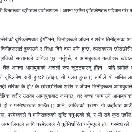
नहरूका ख्रीष्टका वार्तालापहरू। आफ्ना भ्रमित दृष्टिकोणहरू पहिचान गरेर मात
ोरीको दृष्टिकोणबाट हेर्‍यौँ भने, तिनीहरूको जीवन र शरीर तिनीहरूका आ
िनीहरूलाई हुर्काउने र शिक्षा दिने दया पनि हुन्छ, त्यसकारण छोराछोरी
ाप्रतिको सन्तानको दायित्व पूरा गर्नुपर्छ, र आमाबुबाका गल्तीहरू खोतल्‍
, तैँले आफ्ना आमाबुबाको असली रूप खुट्ट्याउनु हुँदैन। यदि हामीले
, के यो दृष्टिकोण सही हुन्छ? (होइन, यो गलत हुन्छ।) हामीले यो मामिल
े सही तरिका के हो? के छोराछोरीको शरीर र जीवन तिनीहरूका आमाबुबाले
दैहिक शरीर उसका आमाबुबाबाट जन्मन्छ, तर बच्‍चा जन्माउने आमाबुबाक
एको हो र परमेश्‍वरबाट आउँछ।) अनि, व्यक्तिको प्राण? यो कहाँबाट आउँछ
 परमेश्‍वरले नै मानिसहरूको सृष्टि गर्नुभएको हो, र यी सबै कुरा उहाँले नै
न्म लिनको लागि परमेश्‍वरले नै पूर्वनिर्धारित गर्नुभएको हो। परमेश्‍वरल