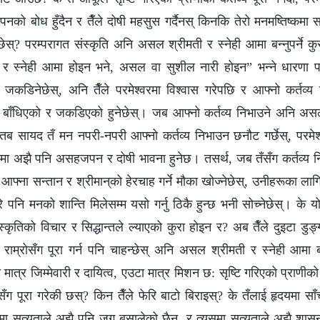
षीपनको बोध हुँदैन र तैँले दोषी महसुस गर्दैनस् किनकि तेरो मनमष्तिष्कमा
्छेस्? परम्परागत संस्कृति अनि असल श्रीमती र स्नेही आमा बन्‍नुपर्ने कु
 स्नेही आमा होइन भने, असल वा सुशील नारी होइन” भन्‍ने धारणा 
् र जकडिनेछेस्, अनि तैँले परमेश्‍वरमा विश्‍वास गरेपछि र आफ्नो कर्तव्
 नै बाँधिएको र जकडिएको हुनेछेस्। जब आफ्नो कर्तव्य निभाउने अनि अस
ुन्छ, तब सायद तँ मन नपरी-नपरी आफ्नो कर्तव्य निभाउन छनौट गर्छेस्, परमे
हृदयमा अझै पनि असहजपन र दोषी भावना हुनेछ। तसर्थ, जब तँसँग कर्तव्य
फ्ना सन्तान र श्रीमान्‌को हेरचाह गर्ने मौका खोज्नेछेस्, उनीहरूका लागि
े पनि मनको शान्ति मिलेसम्म यसो गर्नु ठिकै हुन्छ भनी सोच्नेछेस्। के 
स्कृतिको विचार र सिद्धान्तले ल्याएको कुरा होइन र? अब तैँले दुइटा डुङ्
्य राम्रोसँग पूरा गर्न पनि चाहन्छेस् अनि असल श्रीमती र स्नेही आमा
ा मात्र जिम्मेवारी र दायित्व, एउटा मात्र मिशन छ: सृष्टि गरिएको प्राणीको कर
्रोसँग पूरा गरेकी छस्? किन तैँले फेरि बाटो बिराइस्? के तँलाई हृदयमा साँ
यमा सत्यताले अझै पनि जग बसालेको छैन, र त्यसमा सत्यताले अझै शासन ग