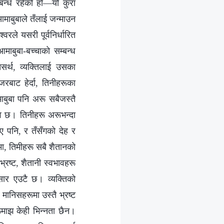
म्बन्ध रहेको हो—यो कुरा
ा आमाबुबाले तँलाई जन्माउन
वरले यसरी पूर्वनिर्धारित
माबुबा-बच्‍चाको सम्‍बन्ध
तसर्थ, व्यक्तिलाई उसका
रबाट हेर्दा, तिनीहरूका
ाबुबा पनि अरू सबैजस्तै
भाव छ। तिनीहरू अरूभन्दा
 पनि, र तँसँगको देह र
मा, तिमीहरू सबै शैतानको
्रष्ट, शैतानी स्वभावहरू
 सार एउटै छ। व्यक्तिको
मानिसहरूमा उस्तै भ्रष्ट
ूमाझ केही भिन्‍नता छैन।