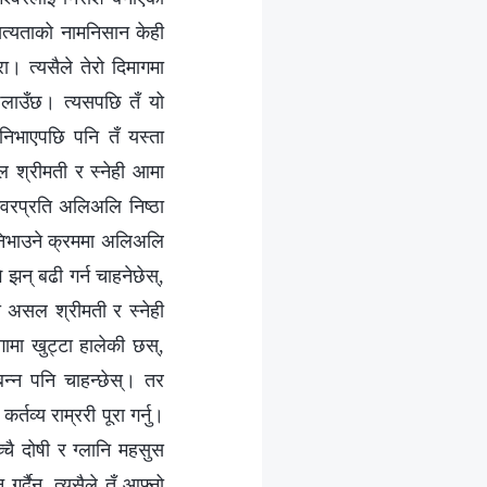
 सत्यताको नामनिसान केही
रा। त्यसैले तेरो दिमागमा
पलाउँछ। त्यसपछि तँ यो
य निभाएपछि पनि तँ यस्ता
ल श्रीमती र स्नेही आमा
श्‍वरप्रति अलिअलि निष्ठा
 निभाउने क्रममा अलिअलि
 झन् बढी गर्न चाहनेछेस्,
यो असल श्रीमती र स्नेही
गामा खुट्टा हालेकी छस्,
 बन्न पनि चाहन्छेस्। तर
्तव्य राम्ररी पूरा गर्नु।
च्चै दोषी र ग्लानि महसुस
र्दैन, त्यसैले तँ आफ्नो