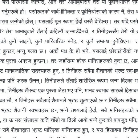
यस परिवारमा जन्मिस्, अनि तेरा आमाबुबासँग तेरो यो पूर्वनिर्धारित स
धारित गर्नुभएको हो। परमेश्‍वरको सार्वभौमिकता र पूर्वनिर्धारणको कारण नै, तेर
ारमा जन्‍मेको होस्। यसलाई मूल रूपमा हेर्दा यस्तै देखिन्छ। तर यदि परमेश्‍
यो? तेरा आमाबुबाले तँलाई कहिल्यै जन्माउँदैनथे, र तिनीहरूसँग तेरो यो आ
तको कुनै साइनो, कुनै पारिवारिक स्‍नेह, र कुनै सम्बन्ध हुनेथिएन। 
हुन्छन् भन्‍नु गलत छ। अर्को पक्ष के हो भने, यसलाई छोराछोरीको नज
एक पुस्ता अग्रज हुन्छन्। तर जहाँसम्म हरेक मानिसहरूको कुरा छ, आम
रष्ट मानवजातिका सदस्यहरू हुन्, र तिनीहरू सबैमा शैतानको भ्रष्ट स्व
न्दा पनि फरक छैनन्। तिनीहरूले तँलाई शारीरिक रूपमा जन्म दिएका भए
ा, तिनीहरू तँभन्दा एक पुस्ता जेठा भए पनि, मानव स्वभाव सारको हिसाब
ा छौ, र तिमीहरू सबैलाई शैतानले भ्रष्ट तुल्याएको छ र तिमीहरू सबैमा भ
्रष्ट शैतानी स्वभावहरू छन् भन्‍ने तथ्यलाई हेर्दा, सबै मानिसहरूको
, वा ऊ यस संसारमा कति चाँडो वा ढिलो आयो भन्‍ने कुराको बाबजुद पनि, 
सबै शैतानद्वारा भ्रष्ट पारिएका मानिसहरू हुन्, र यस हिसाबमा तिनीहर