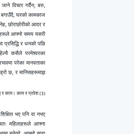
ाने विचार गर्दैन; बरु,
ना बगाउँदै, घरको कामकाज
्‍नेह, छोराछोरीको आदर र
निसहरूले आफ्नो समय यसरी
मा प्रसिद्धि र धनको पछि
ल्यै कसैले परमेश्‍वरका
्रभावमा परेका मानवताका
ाह्रो छ, र मानिसहरूमाझ
 र काम। काम र प्रवेश (३)
 शिक्षित भए पनि वा नभए
शेषतः महिलाहरूले आफ्ना
 आमा बनेको, आफ्नो सारा