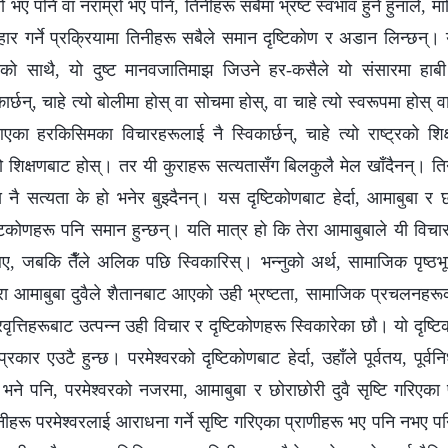
ो भए पनि वा नराम्रो भए पनि, तिनीहरू सबैमा भ्रष्ट स्वभाव हुने हुनाले, 
व्यवहार गर्ने प्रक्रियामा तिनीहरू सबैले समान दृष्टिकोण र अडान लिन्छन्
सको साथै, यो दुष्ट मानवजातिमाझ जिउने हर-कसैले यो संसारमा हाब
ार्छन्, चाहे त्यो बोलीमा होस् वा सोचमा होस्, वा चाहे त्यो स्वरूपमा होस्
का हरकिसिमका विचारहरूलाई नै स्विकार्छन्, चाहे त्यो राष्ट्रको शिक्ष
िक्षणबाट होस्। तर यी कुराहरू सत्यतासँग बिलकुलै मेल खाँदैनन्। तिनमा
 नै सत्यता के हो भनेर बुझ्दैनन्। यस दृष्टिकोणबाट हेर्दा, आमाबुबा र 
्टिकोणहरू पनि समान हुन्छन्। यति मात्र हो कि तेरा आमाबुबाले यी विचा
थिए, जबकि तैँले अलिक पछि स्विकारिस्। भन्‍नुको अर्थ, सामाजिक पृष्ठभू
र तेरा आमाबुबा दुवैले शैतानबाट आएको उही भ्रष्टता, सामाजिक प्रचलनहर
रवृत्तिहरूबाट उत्पन्‍न उही विचार र दृष्टिकोणहरू स्विकारेका छौ। यो दृष्टि
ार एउटै हुन्छ। परमेश्‍वरको दृष्टिकोणबाट हेर्दा, उहाँले पूर्वतय, पूर्वनिर
ो भने पनि, परमेश्‍वरको नजरमा, आमाबुबा र छोराछोरी दुवै सृष्टि गरिएका प
िनीहरू परमेश्‍वरलाई आराधना गर्ने सृष्टि गरिएका प्राणीहरू भए पनि नभए 