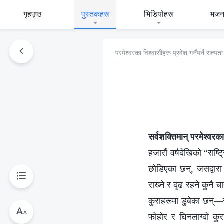
गृहपृष्ठ
पुस्तकहरू
भिडियोहरू
भजन
परमेश्‍वरका विश्‍वासीहरू प्रवेश गर्नैपर्ने सत्
सर्वशक्तिमान् परमेश्‍
हजारौं वर्षदेखिको “राष
छोडिएका छन्, जसद्वारा
राख्‍ने र दृढ रहने कुनै
कुराहरूमा डुबेका छन्—
फोहोर र घिनलाग्दो कु