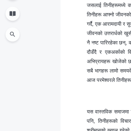
जसलाई तिनीहरूमध्ये कस
तिनीहरू आफ्नो जीवनको न
गर्दै, एक आरामदायी र स
जीवनको उत्तरार्धको खुस
नै नष्ट पारिरहेका छन्,
दौडँदै र एकअर्काको वि
अभिप्रायहरू खोजेको छ?
सबै भागहरू लामो समयदे
आज परमेश्‍वरले तिनीहर
यस वास्तविक समाजमा जि
पनि, तिनीहरूको विचार 
श्रीमान्‌को ख्याल गरे