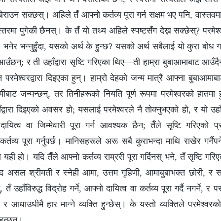
ाटो बिराउन सक्छस्। अहिले तँ आफ्नो कर्तव्य पूरा गर्न सक्षम भए पनि, वास्
्तरमा पुगेकी छैनस्। के तँ यो तथ्य अहिले स्पष्टसँग देख्न सक्छेस्? परमेश्
” भनेर भन्नुहुँदा, यसको अर्थ के हुन्छ? यसको अर्थ सबैलाई यो कुरा बोध ग
 आउँछन्; र ती उहाँद्वारा सृष्टि गरिएका थिए—ती हाम्रा बुबाआमाबाट आउँदै
 परमेश्‍वरद्वारा दिइएका हुन्। हाम्रो देहको जन्म मात्रै आफ्ना बुबाआमाब
ीबाट जन्मन्छन्, तर तिनीहरूको नियति पूर्ण रूपमा परमेश्‍वरको हातमा हु
हाँद्वारा दिइएको अवसर हो; यसलाई परमेश्‍वरले नै तोक्‍नुभएको हो, र यो उ
दायित्व वा जिम्मेवारी पूरा गर्न आवश्यक छैन; तैँले सृष्टि गरिएको 
कर्तव्य पूरा गर्नुपर्छ। मानिसहरूले अरू सबै कुराभन्दा माथि राखेर गर्नैप
 कुरा यही हो। यदि तैँले आफ्‍नो कर्तव्य राम्ररी पूरा गर्दिनस् भने, तँ सृष्टि ग
 असल श्रीमती र स्नेही आमा, उत्तम गृहिणी, आमाबुबाभक्त छोरी, र
तँ उहाँविरुद्ध विद्रोह गर्ने, आफ्‍नो दायित्व वा कर्तव्य पूरा गर्दै नगर्ने, र 
, र आधाउधीमै हार मान्ने व्यक्ति हुन्छेस्। के यस्तो व्यक्तिले परमेश्‍
हुन्छन्।