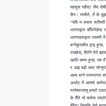
महसुस गर्छेस्? तँमा दो
छैन। त्यसैले, तँ के बुझ
“यदि म असल श्रीमती र
धारणाद्वारा बाँधिनेछेस
धारणाहरूद्वारा त्यसरी
बन्नेकुराबीच द्वन्द्व ह
राख्छेस्, तैपनि तेरो 
खालि समय हुन्छ, तब तँ आ
र अझ बढी कष्ट भोग्नुपर
आमा बन्ने परम्परागत सं
अर्थात् तँ आफ्नो कर्तव
परमेश्‍वरसामु हाम्रो एउट
के तैँले यो कर्तव्य राम
हुँदैन? किनकि तेरो हृद