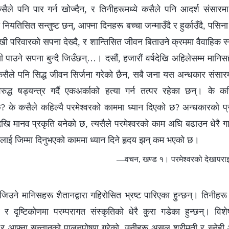
ैले पनि पार गर्न खोज्दैन, र तिनीहरूमध्ये कसैले पनि आदर्श संसारमा ज
ियतिसित सन्तुष्ट छन्, आफ्ना दिनहरू बच्‍चा जन्माउँदै र हुर्काउँदै, पसि
ुखी परिवारको सपना देख्दै, र शान्तिसित जीवन बिताउने क्रममा वैवाहिक स
ी पाउने सपना बुन्दै जिउँछन्…। दसौं, हजारौं वर्षदेखि अहिलेसम्‍म मा
 कसैले पनि सिद्ध जीवन सिर्जना गरेको छैन, सबै जना यस अन्धकार संसार
रुद्ध षड्यन्त्र गर्दै एकअर्काको हत्या गर्न तत्पर रहेका छन्। के कहि
 के कसैले कहिल्यै परमेश्‍वरको काममा ध्यान दिएको छ? अन्धकारको प
खि मानव प्रकृति बनेको छ, त्यसैले परमेश्‍वरको काम अघि बढाउन धेरै ग
ूलाई जिम्मा दिनुभएको काममा ध्यान दिने हृदय झन् कम भएको छ।
—वचन, खण्ड १। परमेश्‍वरको देखापराइ
उने मानिसहरू शैतानद्वारा गहिरोसित भ्रष्ट पारिएका हुन्छन्। तिनीहरू
र दृष्टिकोणमा परम्परागत संस्कृतिको धेरै कुरा गडेका हुन्छन्। वि
को र आफ्ना सन्तानको पालनपोषण गरेको, उनीहरू असल श्रीमती र स्नेही