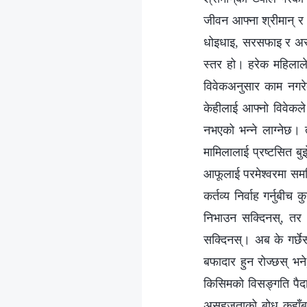
जीवन आफ्ना श्रीमान्‌ 
धोइधाइ, सरसफाइ र अरू 
स्तर हो। हरेक महिलाले
विवेकअनुसार काम नगरेक
केहीलाई आफ्नो विवेकल
नभएको भन्‍ने लाग्नेछ। 
मामिलालाई प्रष्टसित बुझे
आफूलाई परमेश्‍वरमा समर्
कर्तव्य निर्वाह गर्नुबीच
निभाउन सक्दिनस्, तर य
सक्दिनस्। अब के गर्छेस
बफादार हुन रोज्छस् भने
किसिमको विसङ्गति पैदा 
असहजताको बोध कहाँबाट 