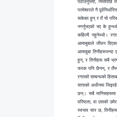
पठाउनुभयो, त्यसपछि तँ 
परमेश्‍वरले नै पूर्वनिर्
सकेका हुन् र तँ यो परिव
नगर्नुभएको भए के हुन्थ्
कहिल्यै नहुनेथ्यो। रग
आमाबुबाले जीवन दिएका 
आमाबुबा तिनीहरूभन्दा 
हुन्, र तिनीहरू सबै भ्
फरक पनि छैनन्, र तँभ
रगतको सम्बन्धको हिसाबम
सत्ताको अधीनमा जिइरहेक
छन्। सबै मानिसहरूमा भ
वरिष्ठता, वा उसको उमेर
स्वभाव सार छ, तिनीहरू 