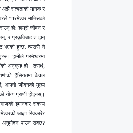
तवमा अझै सत्यताको मानक र
‍वरले “परमेश्‍वर मानिसको
राउनु हो: हाम्रो जीवन र
नन्, र प्रकृतिबाट त झन्
ाट भएको हुन्छ, त्यसरी नै
न्छ। हामीले परमेश्‍वरमा
हाँको अनुग्रह हो। तसर्थ,
प्राणीको हैसियतमा केवल
र्ने, आफ्नो जीवनको मुख्य
रिएको योग्य प्राणी होइनस्।
 समाजको इमानदार सदस्य
परमेश्‍वरको आज्ञा स्विकारेर
वरको अनुमोदन पाउन सक्छ?