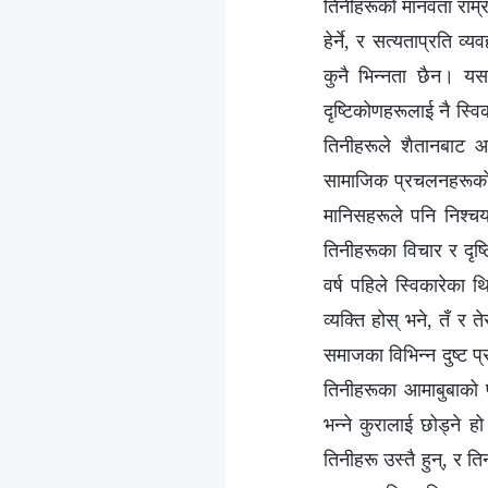
तिनीहरूको मानवता राम्र
हेर्ने, र सत्यताप्रति 
कुनै भिन्‍नता छैन। य
दृष्टिकोणहरूलाई नै स्विक
तिनीहरूले शैतानबाट आए
सामाजिक प्रचलनहरूको श
मानिसहरूले पनि निश्‍चय
तिनीहरूका विचार र दृष
वर्ष पहिले स्विकारेका 
व्यक्ति होस् भने, तँ 
समाजका विभिन्‍न दुष्ट प्
तिनीहरूका आमाबुबाको प्रक
भन्‍ने कुरालाई छोड्ने ह
तिनीहरू उस्तै हुन्, र त