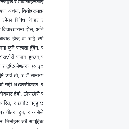
मानिसहरू र मामिलाहरूलाई
। यस अर्थमा, तिनीहरूमाझ
ी रहेका विविध विचार र
 वा विचारधारामा होस्, अनि
ाबाट होस् वा चाहे त्यो
 कुनै सत्यता हुँदैन, र
छोराछोरी समान हुन्छन् र
र र दृष्टिकोणहरू २०-३०
मि उही हो, र तँ सामान्य
ूको उही अभ्यस्तीकरण, र
कोणबाट हेर्दा, छोराछोरी र
्धारित, र छनौट गर्नुहुन्छ
्राणीहरू हुन्, र त्यसैले
पनि, तिनीहरू सबै सामूहिक