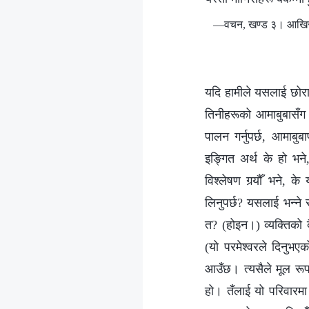
—वचन, खण्ड ३। आखिरी दि
यदि हामीले यसलाई छोराछ
तिनीहरूको आमाबुबासँग त
पालन गर्नुपर्छ, आमाबुब
इङ्गित अर्थ के हो भने
विश्‍लेषण गर्‍यौँ भने
लिनुपर्छ? यसलाई भन्‍न
त? (होइन।) व्यक्तिको 
(यो परमेश्‍वरले दिनुभ
आउँछ। त्यसैले मूल रूपमा,
हो। तँलाई यो परिवारमा ज