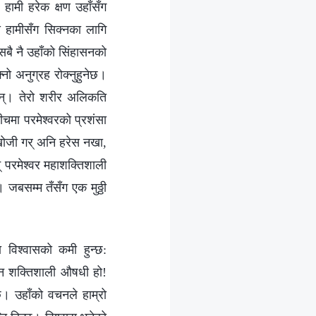
। हामी हरेक क्षण उहाँसँग
य हामीसँग सिक्नका लागि
बै नै उहाँको सिंहासनको
नो अनुग्रह रोक्‍नुहुनेछ।
्छन्। तेरो शरीर अलिकति
चमा परमेश्‍वरको प्रशंसा
 खोजी गर् अनि हरेस नखा,
्‌ परमेश्‍वर महाशक्तिशाली
। जबसम्‍म तँसँग एक मुठ्ठी
 विश्‍वासको कमी हुन्छ:
ो वचन शक्तिशाली औषधी हो!
। उहाँको वचनले हाम्रो