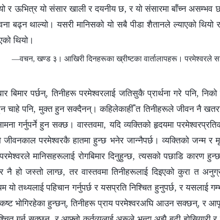
 र ऊभित्र यो संसार खाली र दयनीय छ, र यो संसारमा बाँच्न असम्भव छ र 
ना बढ्न थाल्यो। यसरी मानिसको यो सबै पीडा शैतानले ल्याएको थियो र म
एको थियो।
—वचन, खण्ड ३। आखिरी दिनहरूका ख्रीष्टका वार्तालापहरू। परमेश्‍वरले सांसा
र बिमार पर्छन्, तिनीहरू परमेश्‍वरलाई जतिसुकै प्रार्थना गरे पनि, निको 
ुन चाहे पनि, मुक्त हुन सक्दैनन्। कहिलेकाहीँ त तिनीहरूले जीवन नै खतरा
ामना गर्नुपर्ने हुन सक्छ। वास्तवमा, यदि व्यक्तिको हृदयमा परमेश्‍वरप्रतिक
 जीवनकाल परमेश्‍वरकै हातमा हुन्छ भनेर जान्नैपर्छ। व्यक्तिको जन्म र मृत्
जब परमेश्‍वरले मानिसहरूलाई रोगबिमार दिनुहुन्छ, त्यसको पछाडि कारण हुन्
र नै हो जस्तो लाग्छ, तर वास्तवमा तिनीहरूलाई दिइएको कुरा त अनुग
म यो तथ्यलाई पहिचान गर्नुपर्छ र यसप्रति निश्‍चित हुनुपर्छ, र यसलाई ग
्ट भोगिरहेका हुन्छन्, तिनीहरू प्राय परमेश्‍वरअघि आउन सक्छन्, र आफूले
िश्‍चित गर्न सक्छन्, र आफ्‍नो कर्तव्यलाई अरूले भन्दा अझै बढी होसिया