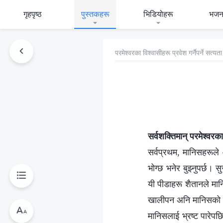
गृहपृष्ठ
पुस्तकहरू
भिडियोहरू
भजन
परमेश्‍वरका विश्‍वासीहरू प्रवेश गर्नैपर्ने सत्
सर्वशक्तिमान् परमेश्‍
सर्वप्रथम, मानिसहरूले
भोग्छ भनेर बुझ्नुपर्छ। 
यी पीडाहरू शैतानले मा
खालीपन अनि मानिसको सं
मानिसलाई भ्रष्ट पारेप