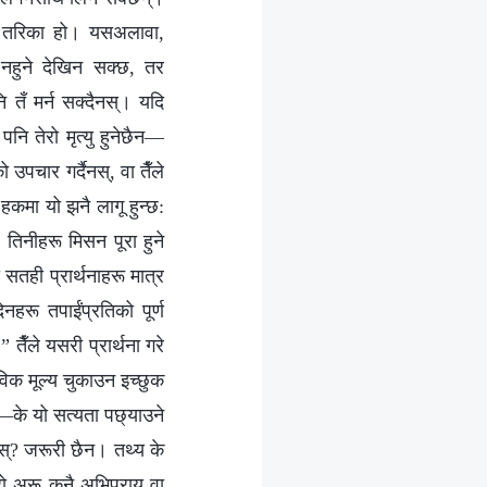
्मक तरिका हो। यसअलावा,
ो नहुने देखिन सक्छ, तर
 तँ मर्न सक्दैनस्। यदि
नि तेरो मृत्यु हुनेछैन—
ो उपचार गर्दैनस्, वा तैँले
 हकमा यो झनै लागू हुन्छ:
; तिनीहरू मिसन पूरा हुने
ी सतही प्रार्थनाहरू मात्र
नहरू तपाईंप्रतिको पूर्ण
 तैँले यसरी प्रार्थना गरे
विक मूल्य चुकाउन इच्छुक
स्—के यो सत्यता पछ्याउने
िइस्? जरूरी छैन। तथ्य के
रो अरू कुनै अभिप्राय वा