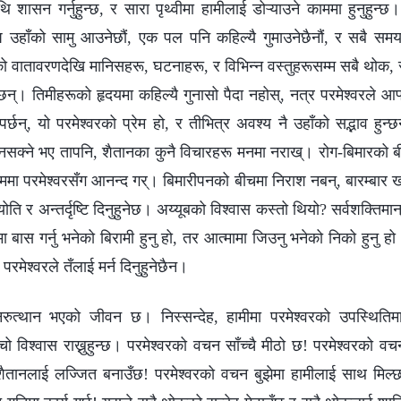
ि शासन गर्नुहुन्छ, र सारा पृथ्वीमा हामीलाई डोऱ्याउने काममा हुनुहुन्छ
प उहाँको सामु आउनेछौं, एक पल पनि कहिल्यै गुमाउनेछैनौं, र सबै सम
ो वातावरणदेखि मानिसहरू, घटनाहरू, र विभिन्न वस्तुहरूसम्म सबै थोक, स
 छन्। तिमीहरूको हृदयमा कहिल्यै गुनासो पैदा नहोस्, नत्र परमेश्‍वरले आफ्‍
छन्, यो परमेश्‍वरको प्रेम हो, र तीभित्र अवश्य नै उहाँको सद्भाव हुन
हुनसक्‍ने भए तापनि, शैतानका कुनै विचारहरू मनमा नराख्। रोग-बिमारको बी
्रममा परमेश्‍वरसँग आनन्द गर्। बिमारीपनको बीचमा निराश नबन्, बारम्‍बार
योति र अन्तर्दृष्टि दिनुहुनेछ। अय्यूबको विश्‍वास कस्तो थियो? सर्वशक्तिमान
ारमा बास गर्नु भनेको बिरामी हुनु हो, तर आत्मामा जिउनु भनेको निको हुनु हो
परमेश्‍वरले तँलाई मर्न दिनुहुनेछैन।
पुनरुत्थान भएको जीवन छ। निस्सन्देह, हामीमा परमेश्‍वरको उपस्थितिमा
ाँचो विश्‍वास राख्नुहुन्छ। परमेश्‍वरको वचन साँच्चै मीठो छ! परमेश्‍वरक
तानलाई लज्जित बनाउँछ! परमेश्‍वरको वचन बुझेमा हामीलाई साथ मिल्छ