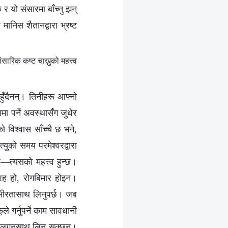
यो संसारमा बाँच्नु झन्
ानिस शैतानद्वारा भ्रष्ट
रिक कष्ट चाख्नुको महत्त्व
हुँदैनन्। तिनीहरू आफ्नो
मा पर्ने अवस्थासँग जुधेर
ो विश्‍वास साँच्चै छ भने,
युको समय परमेश्‍वरद्वारा
छ—त्यसको महत्त्व हुन्छ।
्रह हो, रोगबिमार होइन।
म्‍भीरतासाथ लिनुपर्छ। जब
 गर्नुपर्ने काम सावधानी
री र लगनसाथ लिन सक्छन्।