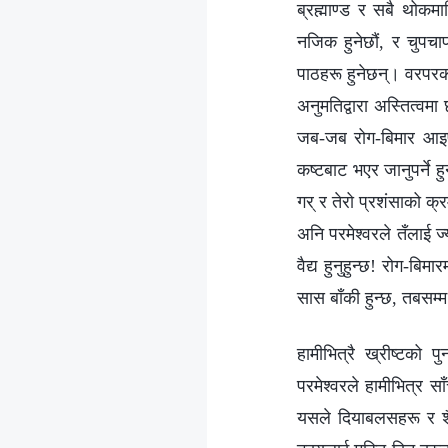
ब्रह्माण्ड र सबै थोकमाथ
नजिक हुनेछौं, र चुपचा
पाठहरू हुनेछन्। वरपरक
अनुमतिद्वारा अस्तित्वमा
जब-जब रोग-बिमार आइपर्
कष्टबाट भएर जानुपर्ने 
गर् र तेरो प्रशंसाको क
अनि परमेश्‍वरले तँलाई ज्
वैद्य हुनुहुन्छ! रोग-बिम
सास बाँकी हुन्छ, तबसम्‍म 
हामीभित्रै ख्रीष्टको 
परमेश्‍वरले हामीभित्र स
यसले दियाबलसहरू र शै