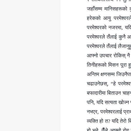
जहाँसम्‍म मानिसहरूको 
हरेकको आयु परमेश्‍वरल
परमेश्‍वरको नजरमा, यद
परमेश्‍वरले तँलाई कुनै
परमेश्‍वरले तँलाई लैजानुह
आफ्‍नो उपचार रोकिस् नै 
तिनीहरूको मिसन पूरा हुन
अन्तिम क्षणसम्‍म जिउनैपर
चढाउनेछस्, “हे परमेश्‍
बफादारीमा बिताउन चाहन्छु
पनि, यदि सत्यता खोज्न 
नभएर, परमेश्‍वरलाई प्रा
व्यक्ति हो त? यदि तेरो 
हो भने, तैँले आफ्‍नो र