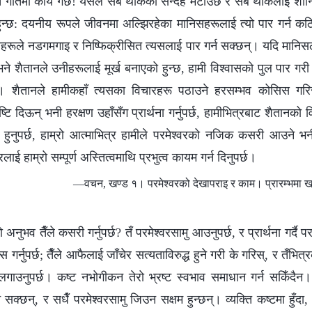
ुत गतिमा कार्य गर्छ! यसले सबै थोकको सन्देह मेटाउँछ र सबै थोकलाई शान्त
हुन्छ: दयनीय रूपले जीवनमा अल्झिरहेका मानिसहरूलाई त्यो पार गर्न क
हरूले नडगमगाइ र निष्फिक्रीसित त्यसलाई पार गर्न सक्छन्। यदि मानि
 शैतानले उनीहरूलाई मूर्ख बनाएको हुन्छ, हामी विश्‍वासको पुल पार गरी प
छ। शैतानले हामीकहाँ त्यसका विचारहरू पठाउने हरसम्भव कोसिस गरिरहे
ृष्टि दिऊन् भनी हरक्षण उहाँसँग प्रार्थना गर्नुपर्छ, हामीभित्रबाट शैतानक
्भर हुनुपर्छ, हाम्रो आत्माभित्र हामीले परमेश्‍वरको नजिक कसरी आउने
‍वरलाई हाम्रो सम्पूर्ण अस्तित्वमाथि प्रभुत्व कायम गर्न दिनुपर्छ।
—वचन, खण्ड १। परमेश्‍वरको देखापराइ र काम। प्रारम्‍भमा ख्
 अनुभव तैँले कसरी गर्नुपर्छ? तँ परमेश्‍वरसामु आउनुपर्छ, र प्रार्थना गर्दै प
िस गर्नुपर्छ; तैँले आफैलाई जाँचेर सत्यताविरुद्ध हुने गरी के गरिस्, र तँभि
लगाउनुपर्छ। कष्ट नभोगीकन तेरो भ्रष्ट स्वभाव समाधान गर्न सकिँदैन। क
्छन्, र सधैँ परमेश्‍वरसामु जिउन सक्षम हुन्छन्। व्यक्ति कष्टमा हुँदा,