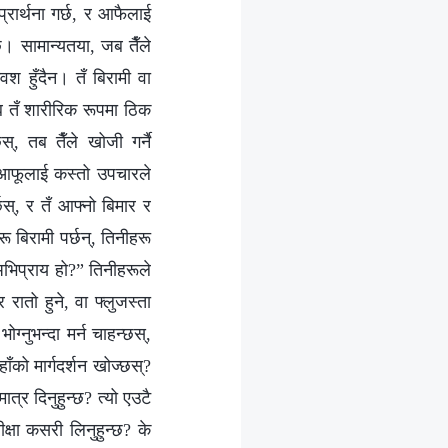
रार्थना गर्छ, र आफैलाई
। सामान्यतया, जब तैँले
वश हुँदैन। तँ बिरामी वा
जब तँ शारीरिक रूपमा ठिक
स्, तब तैँले खोजी गर्नै
 र आफूलाई कस्तो उपचारले
छस्, र तँ आफ्नो बिमार र
 बिरामी पर्छन्, तिनीहरू
ो अभिप्राय हो?” तिनीहरूले
 रातो हुने, वा फ्लुजस्ता
ग्नुभन्दा मर्न चाहन्छस्,
ाँको मार्गदर्शन खोज्छस्?
ात्र दिनुहुन्छ? त्यो एउटै
ीक्षा कसरी लिनुहुन्छ? के