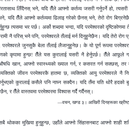
भीरतासाथ लिँदैनस् भने, यदि तैँले आफ्नो कर्तव्य जसरी गर्नुपर्ने हो, त्यसरी
, यदि तैँले आफ्‍नो कर्तव्यमा ढिलाइ गरेको छैनस् भने, तेरो रोग बिग्रनेछ
्नुहुन्छ त्यसमा भर पर्छ। अर्को शब्‍दमा भन्दा, यदि परमेश्‍वरको दृष्टिकोणमा त
िरामी नै परिस् भने पनि, परमेश्‍वरले तँलाई मर्न दिनुहुनेछैन। यदि तेरो रोग
ेश्‍वरले जुनसुकै बेला तँलाई लैजानुहुनेछ। के यो पूर्ण रूपमा परमेश्‍वरक
रणको कृपामा हुन्छ! तैँले यस कुरालाई यसरी नै हेर्नुपर्छ। तैँले आफूले गर्नुप
षधि खान, आफ्‍नो स्वास्थ्यको ख्याल गर्न, र कसरत गर्न सक्छस्, तर तै
, व्यक्तिको जीवन परमेश्‍वरकै हातमा छ, व्यक्तिको आयु परमेश्‍वरले नै निर
रित गर्नुभएको कुरालाई कसैले पनि नाघ्‍न सक्दैन। यदि तँमा यति थोरै हदको 
छैन, र तैँले वास्तवमा परमेश्‍वरमा विश्‍वास गर्दै गर्दैनस्।
—वचन, खण्ड ३। आखिरी दिनहरूका ख्रीष्टक
वर, सबै थोकका मुखिया हुनुहुन्छ, उहाँले आफ्नो सिंहासनबाट आफ्नो शाही शक