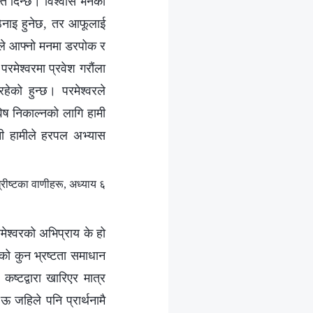
ि दिन्छ। विश्‍वास भनेको
ठिनाइ हुनेछ, तर आफूलाई
सले आफ्नो मनमा डरपोक र
रमेश्‍वरमा प्रवेश गरौंला
को हुन्छ। परमेश्‍वरले
ो विष निकाल्नको लागि हामी
 भनी हामीले हरपल अभ्यास
रीष्‍टका वाणीहरू, अध्याय ६
रमेश्‍वरको अभिप्राय के हो
त्रको कुन भ्रष्टता समाधान
ष्टद्वारा खारिएर मात्र
 ऊ जहिले पनि प्रार्थनामै