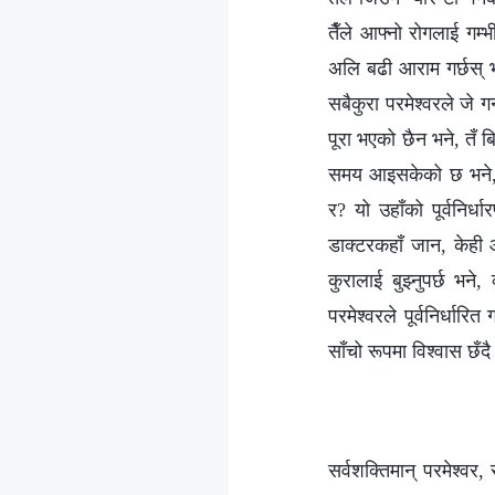
तैँले आफ्‍नो रोगलाई गम्‍
अलि बढी आराम गर्छस् भने
सबैकुरा परमेश्‍वरले जे गर
पूरा भएको छैन भने, तँ ब
समय आइसकेको छ भने, परम
र? यो उहाँको पूर्वनिर्धा
डाक्टरकहाँ जान, केही औ
कुरालाई बुझ्‍नुपर्छ भने
परमेश्‍वरले पूर्वनिर्धा
साँचो रूपमा विश्‍वास छँदै 
सर्वशक्तिमान्‌ परमेश्‍