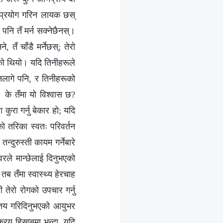
नि प्रयोग गरिन लायक छस्
र पनि तँ मर्न सक्नेछैनस्।
 तँ चाँडै मर्नेछस्; तेरो
भएको थियो। यदि तिनीहरूले
 नलागे पनि, र तिनीहरूको
्। के तँमा यो विश्‍वास छ?
 कुरा गर्नु बेकार हो; यदि
सको तरिका स्वतः परिवर्तन
्दुरुस्ती कायम गर्नेबारे
‍वरले मान्छेलाई दिनुभएको
 तब तँमा स्वास्थ्य हेरचाह
ी तेरो रोगको उपचार गर्नु
ि तय गरिदिनुभएको आयुभर
्रिय हिसाबमा भन्दा, यदि