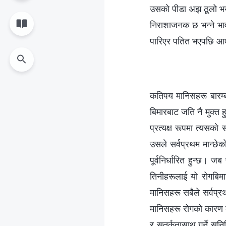
उसको पीडा अझ ठूलो भयो
निराशाजनक छ भन्‍ने भाव
पारिएर पतित भएपछि आ
कतिपय मानिसहरू बारम्बा
बिमारबाट जति नै मुक्त ह
प्रत्यक्ष रूपमा त्यसको स
उसले सर्वप्रथम मान्छेको
पूर्वनिर्धारित हुन्छ। 
तिनीहरूलाई यो रोगबिमा
मानिसहरू सबैले सर्वप्रथ
मानिसहरू रोगको कारण कष
र सतर्कतासाथ गर्ने सुन