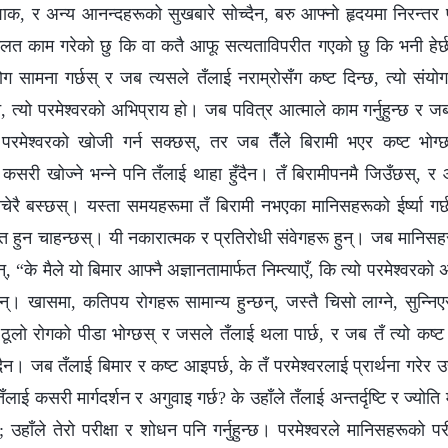
ाक, र अन्य आनन्दहरूको सुखबारे सोच्दैन, बरु आफ्नो हृदयमा निरन्तर प्
गलत काम गरेको छु कि वा कतै आफू सत्यताविपरीत गएको छु कि भनी हेर्छ
ोग सामना गर्छस् र जब त्यसले तँलाई नराम्रोसँग कष्ट दिन्छ, त्यो संयोग
, त्यो परमेश्‍वरको अभिप्राय हो। जब पवित्र आत्माले काम गर्नुहुन्छ र 
य परमेश्‍वरको खोजी गर्न सक्छस्, तर जब तैँले बिरामी भएर कष्ट भोग्छ
 कसरी खोज्ने भन्‍ने पनि तँलाई थाहा हुँदैन। तँ बिरामीपनमै जिउँछस्,
 सोचेरै बस्छस्। यस्ता समयहरूमा तँ बिरामी नभएका मानिसहरूको ईर्ष्या गर्
क्त हुन चाहन्छस्। यी नकारात्मक र प्रतिरोधी संवेगहरू हुन्। जब मानिसहरू
, “के मैले यो बिमार आफ्नै अज्ञानतामार्फत निम्त्याएँ, कि त्यो परमेश्‍वरक
नन्। खासमा, कतिपय रोगहरू सामान्य हुन्छन्, जस्तै चिसो लाग्ने, सुन्‍निएर
ठूलो रोगको पीडा भोग्छस् र जसले तँलाई थला पार्छ, र जब तँ त्यो कष्ट भो
्दैन। जब तँलाई बिमार र कष्ट आइपर्छ, के तँ परमेश्‍वरलाई प्रार्थना गरेर उह
ाई कसरी मार्गदर्शन र अगुवाइ गर्छ? के उहाँले तँलाई अन्तर्दृष्टि र ज्योति म
 उहाँले तेरो परीक्षा र शोधन पनि गर्नुहुन्छ। परमेश्‍वरले मानिसहरूको पर