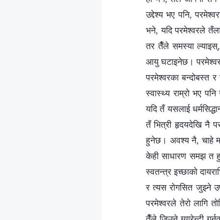
उद्देश्य भए पनि, परमेश
भने, यदि परमेश्‍वरले तँल
तर तैँले समस्या ल्याइस्
आयु घटाइनेछ। परमेश्‍वरल
परमेश्‍वरका बन्दोबस्त 
स्वास्थ्य राम्रो भए पनि 
यदि तँ यसलाई धर्मसिद्धान
तँ भित्री हृदयदेखि नै प
हुनेछ। अवश्य नै, चाहे म
केही साधारण समझ त हुनैप
स्वतन्त्र इच्छाको दायराभ
र त्यस रोगसित जुझ्ने उप
परमेश्‍वरले तेरो लागि
तैँले जिउने ग्यारेन्टी