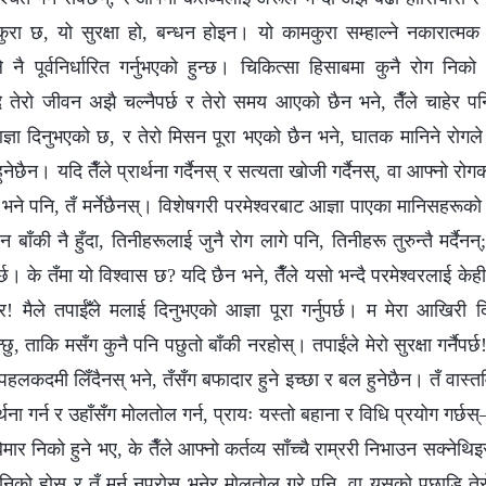
कुरा छ, यो सुरक्षा हो, बन्धन होइन। यो कामकुरा सम्‍हाल्‍ने नकारात
े नै पूर्वनिर्धारित गर्नुभएको हुन्छ। चिकित्सा हिसाबमा कुनै रोग निक
ि तेरो जीवन अझै चल्नैपर्छ र तेरो समय आएको छैन भने, तैँले चाहेर पनि
 आज्ञा दिनुभएको छ, र तेरो मिसन पूरा भएको छैन भने, घातक मानिने रोगले प
ुनेछैन। यदि तैँले प्रार्थना गर्दैनस् र सत्यता खोजी गर्दैनस्, वा आफ्‍नो रोगक
भने पनि, तँ मर्नेछैनस्। विशेषगरी परमेश्‍वरबाट आज्ञा पाएका मानिसहरूको
 बाँकी नै हुँदा, तिनीहरूलाई जुनै रोग लागे पनि, तिनीहरू तुरुन्तै मर्दैनन्
्छ। के तँमा यो विश्‍वास छ? यदि छैन भने, तैँले यसो भन्दै परमेश्‍वरलाई केह
वर! मैले तपाईँले मलाई दिनुभएको आज्ञा पूरा गर्नुपर्छ। म मेरा आखिरी दि
, ताकि मसँग कुनै पनि पछुतो बाँकी नरहोस्। तपाईंले मेरो सुरक्षा गर्नैपर्छ!”
पहलकदमी लिँदैनस् भने, तँसँग बफादार हुने इच्छा र बल हुनेछैन। तँ वास्त
र्थना गर्न र उहाँसँग मोलतोल गर्न, प्रायः यस्तो बहाना र विधि प्रयोग गर्छ
बिमार निको हुने भए, के तैँले आफ्नो कर्तव्य साँच्चै राम्ररी निभाउन सक्नेथ
ोग निको होस् र तँ मर्नु नपरोस् भनेर मोलतोल गरे पनि, वा यसको पछाडि ते