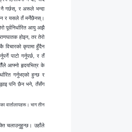
 नै गर्छस्, र अरूले भन्दा
ैन र यसले तँ मर्नेछैनस्।
ेरो पूर्वनिर्धारित आयु अझै
 प्राणघातक होइन, तर तेरो
ै विचारको कृपामा हुँदैन
र्ने पाटो गर्नुपर्छ, र तँ
ँले आफ्‍नो हृदयभित्र के
्धारित गर्नुभएको हुन्छ र
बुझाइ पनि छैन भने, तँसँग
ा वार्तालापहरू। भाग तीन
्ति चलाउनुहुन्छ। उहाँले