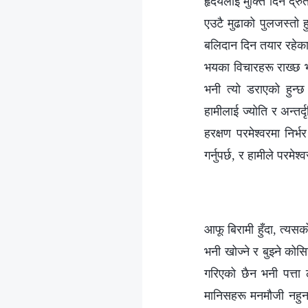
हृदयलाई मुक्ति दिन द्र
एउटै मुढाको पुलजस्तो 
बलिदान दिन तयार रहेका
भयका विचारहरू राख्छ भने
भनी त्यो डराएको हुन्
हामीलाई ज्योति र अन्तर्द
हरक्षण परमेश्‍वरमा निर
गर्नुपर्छ, र हामीले परमेश्
आफू बिरामी हुँदा, त्यसको
भनी खोज्‍ने र बुझ्ने कोस
गरिएको छैन भनी पत्ता 
मानिसहरू मनमौजी नहुन सक