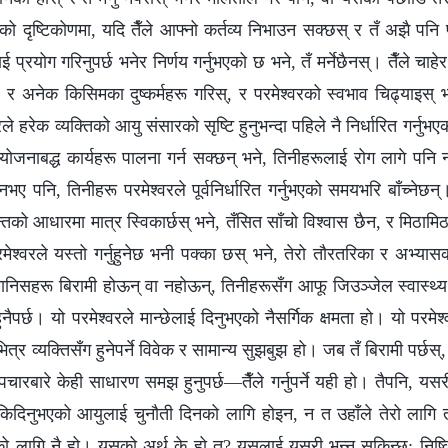
्‍वरको दृष्टिकोणमा, यदि तैँले आफ्‍नो कर्तव्य निभाउन सक्छस् र तँ अझै प
ाई प्रयोग गरिनुपर्छ भनेर निर्णय गर्नुभएको छ भने, तँ मर्नेछैनस्। तैँले चाहे
, र अनेक किसिमका दुष्कर्महरू गरिस्, र परमेश्‍वरको स्वभाव चिढ्याइस् भने,
े हरेक व्यक्तिको आयु संसारको सृष्टि हुनुभन्दा पहिले नै निर्धारित गर्नु
र योजनाबद्ध कार्यहरू पालना गर्न सक्छन् भने, तिनीहरूलाई रोग लागे पनि
नभए पनि, तिनीहरू परमेश्‍वरले पूर्वनिर्धारित गर्नुभएको समयभरि बाँच्‍नेछन
्तको आधारमा मात्र स्विकार्छस् भने, तँसित साँचो विश्‍वास छैन, र मिठामिठा
रमेश्‍वरले यस्तो गर्नुहुनेछ भनी पक्का छस् भने, तेरो तौरतरिका र अभ्या
ानिसहरू बिरामी होऊन् वा नहोऊन्, तिनीहरूसँग आफू जिउञ्जेल स्वास्थ्य तन
र्छ। यो परमेश्‍वरले मान्छेलाई दिनुभएको नैसर्गिक क्षमता हो। यो परमेश्
ित्र व्यक्तिसँग हुनेपर्ने विवेक र सामान्य सुझबुझ हो। जब तँ बिरामी पर्छस्,
चारबारे केही साधारण समझ हुनुपर्छ—तैँले गर्नुपर्ने यही हो। तैपनि, यसर
 तोकिदिनुभएको आयुलाई चुनौती दिनको लागि होइन, न त उहाँले तेरो लाग
 गर्नको लागि नै हो। यसको अर्थ के हो त? यसलाई यसरी भन्‍न सकिन्छ: निष्क