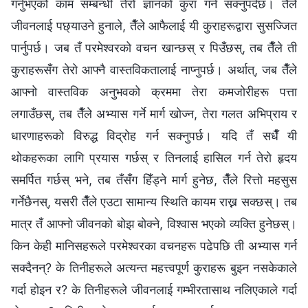
गर्नुभएको काम सम्‍बन्धी तेरो ज्ञानको कुरा गर्न सक्नुपर्दछ। तैँले
जीवनलाई पछ्याउने हुनाले, तैँले आफैलाई यी कुराहरूद्वारा सुसज्जित
पार्नुपर्छ। जब तँ परमेश्‍वरको वचन खान्छस् र पिउँछस्, तब तैँले ती
कुराहरूसँग तेरो आफ्नै वास्तविकतालाई नाप्नुपर्छ। अर्थात्, जब तैँले
आफ्नो वास्तविक अनुभवको क्रममा तेरा कमजोरीहरू पत्ता
लगाउँछस्, तब तैँले अभ्यास गर्ने मार्ग खोज्न, तेरा गलत अभिप्राय र
धारणाहरूको विरुद्ध विद्रोह गर्न सक्‍नुपर्छ। यदि तँ सधैँ यी
थोकहरूका लागि प्रयास गर्छस् र तिनलाई हासिल गर्न तेरो हृदय
समर्पित गर्छस् भने, तब तँसँग हिँड्ने मार्ग हुनेछ, तैँले रित्तो महसुस
गर्नेछैनस्, यसरी तैँले एउटा सामान्य स्थिति कायम राख्न सक्छस्। तब
मात्र तँ आफ्नो जीवनको बोझ बोक्ने, विश्‍वास भएको व्यक्ति हुनेछस्।
किन केही मानिसहरूले परमेश्‍वरका वचनहरू पढेपछि ती अभ्यास गर्न
सक्दैनन्? के तिनीहरूले अत्यन्त महत्त्वपूर्ण कुराहरू बुझ्न नसकेकाले
गर्दा होइन र? के तिनीहरूले जीवनलाई गम्भीरतासाथ नलिएकाले गर्दा