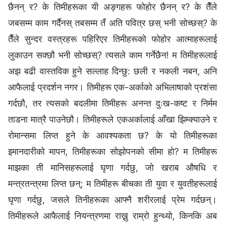
छैनन् र? के तिमीहरूका यी अङ्गहरू फोहोर छैनन् र? के तैँले
जबसम्म काम गर्दैनस् तबसम्म तँ अति पवित्र छस् भनी सोच्छस्? के
तैँले सुन्दर वस्त्रहरू पहिरिएर तिमीहरूको फोहोर आत्माहरूलाई
लुकाउन सक्छौ भनी सोच्छस्? त्यसले काम गर्नेछैन! म तिमीहरूलाई
अझ बढी वास्तविक हुने सल्लाह दिन्छु: छली र नकली नबन, अनि
आफैलाई प्रदर्शन नगर। तिमीहरू एक-अर्काको अभिलाषाको प्रशंसा
गर्दछौ, तर त्यसको बदलीमा तिमीहरू अनन्त दुःख-कष्ट र निर्मम
ताडना मात्रै पाउनेछौ। तिमीहरूले एकअर्कालाई आँखा झिम्क्याउने र
रोमान्समा लिप्त हुने के आवश्यकता छ? के यो तिमीहरूका
इमानदारीको मापन, तिमीहरूका सोझोपनको सीमा हो? म तिमीहरू
माझका ती मानिसहरूलाई घृणा गर्दछु, जो खराब औषधि र
मन्त्रतन्त्रमा लिप्त छन्; म तिमीहरू बीचका ती युवा र युवतीहरूलाई
घृणा गर्दछु, जसले तिनीहरूका आफ्नै शरीरलाई प्रेम गर्दछन्।
तिमीहरूले आफैलाई नियन्त्रणमा राख्नु राम्रो हुन्थ्यो, किनकि अब