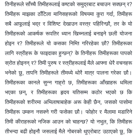
तिनीहरूले साँच्चै तिमीहरूलाई कष्टको समुद्रबाट बचाउन सक्छन् र?
तिमीहरू माझका ठाँटिला मानिसहरूको विषयमा कुरा गर्दा, तिमीहरू
सबै आफूलाई भद्र र विशिष्ट देखाउन वस्त्र पहिरिन्छौ, तर के यो
तिमीहरूको आकर्षक रूपतिर ध्यान खिच्‍नलाई बनाइने छली योजना
होइन र? तिमीहरूले यो कसका निम्ति गरिरहेका छौ? तिमीहरूका
लागि स्‍त्रीहरू के फाइदाका हुन्छन्? के तिनीहरू तिमीहरूका पापको
स्रोत होइनन् र? तिमी पुरुष र स्त्रीहरूलाई मैले आफ्ना धेरै वचनहरू
भनेको छु, तापनि तिमीहरूले तीमध्ये थोरै मात्र पालना गरेका छौ।
तिमीहरूका कानले सुन्न गाह्रो छ, तिमीहरूका आँखाहरू धमिला
भएका छन्, र तिमीहरूका हृदय यतिसम्म कठोर भएको छ कि
तिमीहरूको शरीरमा अभिलाषाबाहेक अरू केही छैन, जसको पासोमा
तिमीहरू उम्कन नसक्ने गरी फसेका छौ। फोहोर र मैलामा मडारिने
तिमी कीराहरूको नजिक आउन को चाहन्छ? यो नभुल, कि तिमीहरू
तीभन्दा बढी होइनौ जसलाई मैले गोबरको थुप्रोबाट उठाएको छु, कि