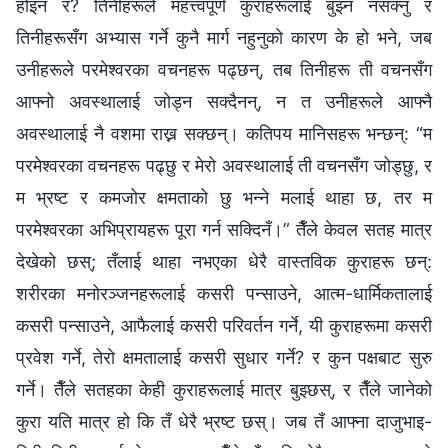
होइन र? तिनीहरूले महत्त्वपूर्ण कुराहरूलाई बुझ्न नसक्नु र
तिनीहरूसँग अभ्यास गर्ने कुनै मार्ग नहुनुको कारण के हो भने, जब
उनीहरूले परमेश्‍वरका वचनहरू पढ्छन्, तब तिनीहरू ती वचनसँग
आफ्नो अवस्थालाई जोड्न सक्दैनन्, न त उनीहरूले आफ्नै
अवस्थालाई नै वशमा राख्न सक्छन्। कतिपय मानिसहरू भन्छन्: “म
परमेश्‍वरका वचनहरू पढ्छु र मेरो अवस्थालाई ती वचनसँग जोड्छु, र
म भ्रष्ट र कमजोर क्षमताको छु भन्‍ने मलाई थाहा छ, तर म
परमेश्‍वरका अभिप्रायहरू पूरा गर्न सक्दिनँ।” तैँले केवल सतह मात्र
देखेको छस्; तँलाई थाहा नभएका धेरै वास्तविक कुराहरू छन्:
शरीरका मनोरञ्जनहरूलाई कसरी पन्साउने, आत्म-धार्मिकतालाई
कसरी पन्साउने, आफैलाई कसरी परिवर्तन गर्ने, यी कुराहरूमा कसरी
प्रवेश गर्ने, तेरो क्षमतालाई कसरी सुधार गर्ने? र कुन पक्षबाट सुरु
गर्ने। तैँले सतहका केही कुराहरूलाई मात्र बुझ्छस्, र तैँले जानेको
कुरा यति मात्र हो कि तँ धेरै भ्रष्ट छस्। जब तँ आफ्ना दाजुभाइ-