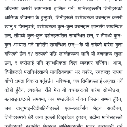
जीवनमा कसरी सामान्यता हासिल गर्ने; मानिसहरूसँग तिनीहरूको
आत्मिक जीवनमा के हुनुपर्छ; तिनीहरूले परमेश्‍वरका वचनहरू कसरी
खानु र पिउनुपर्छ; परमेश्‍वरका कुन-कुन वचनहरू ज्ञानसँग सम्बन्धित
छन्, तीमध्ये कुन-कुन दर्शनहरूसित सम्बन्धित छन्, र तीमध्ये कुन-
कुन अभ्यास गर्ने मार्गसँग सम्बन्धित छन्—के यी सबैको बारेमा कुरा
गरिएको छैन र? सत्यको पछि लाग्नेहरूका लागि यी वचनहरू खुला
छन्, र कसैलाई पनि प्राथमिकता दिएर व्यवहार गरिँदैन। आज,
तिमीहरूले परानिर्भरताको मानसिकतामा भर नपरेर, स्वतन्त्र रूपमा
बाँच्ने क्षमता विकास गर्नुपर्छ। भविष्यमा, जब तिमीहरूलाई अगुवाइ गर्ने
कोही हुँदैन, त्यसबेला तैँले मेरा यी वचनहरूको बारेमा सोच्नेछस्।
महासङ्कष्टको समयमा, जब मण्डलीको जीवन जिउन सम्भव हुँदैन,
जब दाजुभाइ-दिदीबहिनीहरूले एक-अर्कासँग भेट्न सक्दैनन्,
तिनीहरूमध्ये धेरै जना एकलो जिइरहेका हुन्छन्, बढीमा मानिसहरूले
उनीहरूको स्थानीय क्षेत्रका मानिसहरूसँग मात्र कुराकानी गर्न