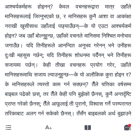
आश्‍चर्यकर्महरू होइनन्? केवल वचनहरूद्वारा मात्र उहाँले
मानिसहरूलाई जित्नुभएको छ, र मानिसहरू कुनै आशा वा आकांक्षा
नराखी खुसीसाथ उहाँलाई पछ्याउँछन्—के यो एउटा आश्‍चर्यकर्म
होइन? जब उहाँ बोल्नुहुन्छ, उहाँको वचनले मानिसमा निश्चित मनोभाव
जगाउँछ। यदि तिनीहरूले आनन्दित अनुभव गरेनन् भने उनीहरू
दुःखी महसुस गर्छन्; यदि तिनीहरू शोधनमा पर्दैनन् भने तिनीहरू
सजायमा पर्छन्। केही तीखा वचनहरू प्रयोग गरेर, उहाँले
मानिसहरूमाथि सजाय ल्याउनुहुन्छ—के यो अलौकिक कुरा होइन र?
के मानिसहरूले त्यस्तो काम गर्न सक्छन्? तैँले यत्तिका वर्षसम्म
बाइबल पढेको छस्, तर तैँले केही पनि बुझेको छैनस्, कुनै अन्तर्दृष्टि
प्राप्त गरेको छैनस्; तैँले आफूलाई ती पुरानो, विश्‍वास गर्ने परम्परागत
तरिकाबाट अलग गर्न सकेको छैनस्। तँसँग बाइबलको अर्थ बुझाउने
कुनै तरिका छैन। तापनि उहाँले बाइबललाई पूर्ण रूपमा बुझ्न
सक्नुहुन्छ—यो अलौकिक कुरा होइन? यदि परमेश्‍वर पृथ्वीमा