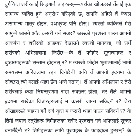
दुर्गन्धित शरीरलाई सिङ्गार्न चाहन्छस्—व्यर्थका खोजहरू! तँलाई एक
सामान्य व्यक्ति हुने अनुरोध गरिएको छ, तापनि अहिले तँ केवल
असामान्य मात्र होइन, पथभ्रष्ट पनि होस्। त्यस्तो व्यक्तिले मेरो
सामुन्ने आउने आँट कसरी गर्न सक्छ? अरूको प्रशंसा पाउन आफ्नो
आकर्षण र शरीरको आडम्बर देखाउने त्यस्तो मानवता, जो सधैँ
शरीरको अभिलाषामा जिउँछ—के तँ फोहोर भूतात्माहरू र
दुष्टात्माहरूको सन्तान होइनस् र? म त्यस्तो फोहोर भूतात्मालाई लामो
समयसम्म अस्तित्वमा रहन दिनेछैनँ! अनि तँ आफ्नो हृदयमा के
सोच्छस् त्यो मलाई थाहा छैन भन्‍ने नठान्। तँ आफ्नो अभिलाषा र तेरो
शरीरलाई कडा नियन्त्रणमा राख्न सक्छस् होला, तर तैँले आफ्नो
हृदयमा राखेका विचारहरूलाई म कसरी जान्न सक्दिनँ र? तेरा
आँखाहरूले चाहना गर्ने सबै कुरा म कसरी थाहा पाउन सक्दिनँ र? के
तिमी जवान स्त्रीहरू तिमीहरूका शरीर प्रदर्शन गर्न आफैलाई सुन्दर
बनाउँदैनौ र? तिमीहरूका लागि पुरुषहरू के फाइदाका हुन्छन्? के