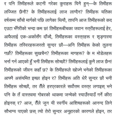
र पनि तिमीहरूले कटनी गरेका कुराहरू यिनै हुन्—के तिमीहरू
लज्जित छैनौ? के तिमीहरूलाई लाज लाग्दैन? तिमीहरू यतिका
वर्षसम्म साँचो मार्गको पछि लागेका थियौ, तापनि आज तिमीहरूको कद
एउटा भँगेरीको भन्दा कम छ! तिमीहरूबीचका जवान स्‍त्रीहरूलाई हेर,
आफैलाई एक-अर्कासँग दाँज्दै, तिमीहरूका वस्त्रहरू र शृङ्गारमा
तिमीहरू तस्विरहरूजस्तो सुन्दर छौ—अनि तिमीहरू केको तुलना
गर्छौ? तिमीहरूका सुखचैन? तिमीहरूका मागहरू? के म मोडेलहरू
भर्ना गर्न आएको हुँ भनी तिमीहरू सोच्छौ? तिमीहरूलाई कुनै लाज छैन!
तिमीहरूको जीवन कहाँ छ? के तिमीहरूले खोज्‍ने भनेको तिमीहरूका
आफ्नै असंयमित इच्छा होइन र? तिमीहरू अति धेरै सुन्दर छौ भनी
तिमीहरू सोच्छौ, तर तैँले हरप्रकारले सर्वोत्तम वस्त्र लगाइस् भने
पनि के तँ वास्तवमा गोबरको थाकमा जन्मेको स्याउँस्याउँ गर्ने कीरा
होइनस् र? आज, तैँले जुन यी स्वर्गीय आशिषहरूको आनन्द लिने
सौभाग्य पाएको छस् त्यो तेरो सुन्दर अनुहारको कारणले होइन, तर