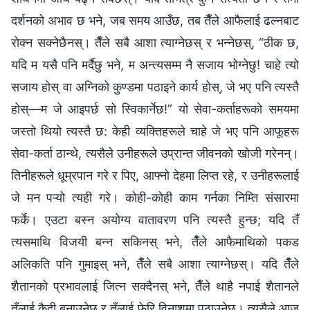
दर्शनको अभाव छ भने, जब समय आउँछ, तब तैँले आफैलाई ढल्‍नबाट
रोक्न सक्‍नेछैनस्। तैँले सबै आशा त्याग्‍नेछस् र भन्‍नेछस्, “ठीक छ,
यदि म यसै पनि मर्दैछु भने, म अन्त्यसम्म नै सजाय भोग्‍नेछु! चाहे त्यो
सजाय होस् वा अग्निको कुण्डमा पठाइने कार्य होस्, जे भए पनि त्यस्तै
होस्—म जे आइपर्छ सो स्विकार्नेछ!” यो सेवा-कर्ताहरूको समयमा
जस्तो थियो त्यस्तै छ: केही व्यक्तिहरूले चाहे जे भए पनि आफूहरू
सेवा-कर्ता ठान्थे, त्यसैले उनीहरूले उप्रान्त जीवनको खोजी गरेनन्।
तिनीहरूले धूम्रपान गरे र पिए, आफ्नो देहमा लिप्त रहे, र उनीहरूलाई
जे मन पऱ्यो त्यही गरे। कोही-कोही काम गर्नका निम्ति संसारमा
फर्के। एउटा बस्‍न अयोग्य वातावरण पनि त्यस्तै हुन्छ; यदि तँ
त्यसमाथि विजयी बन्‍न सकिनस् भने, तैँले आफैमाथिको पकड
अलिकति पनि गुमाइस् भने, तैँले सबै आशा त्याग्नेछस्। यदि तैँले
शैतानको प्रभावलाई जित्न सक्दैनस् भने, तैँले थाहै नपाई शैतानले
तँलाई कैदी बनाउनेछ र तँलाई फेरि विनाशमा पठाउनेछ। त्यसैले आज