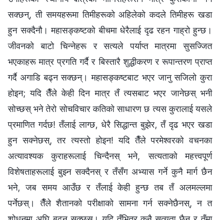
सक्छन्, ती समयहरूमा तिमीहरूको अहिलेको कदले तिमीहरू खडा
हुन सक्दैनौ। महासङ्कष्टको बीचमा धेरैलाई दृढ रहन गाह्रो हुन्छ।
जीवनको बाटो चिन्नेहरू र सत्यले पर्याप्त मात्रमा सुसज्जित
भएकाहरू मात्र प्रगति गर्दै र बिस्तारै शुद्धीकरण र रूपान्तरण प्राप्त
गर्दै अगाडि बढ्न सक्छन्। महासङ्कष्टबाट भएर जानु सजिलो कुरा
होइन; यदि तैँले केही दिन मात्र तँ त्यसबाट भएर जानेछस् भनी
सोच्छस् भने तेरो सोचविचार कतिको साधारण छ त्यस कुरालाई यसले
प्रमाणित गर्दछ! तँलाई लाग्छ, धेरै सिद्धान्त बुझेर, तँ दृढ भएर खडा
हुन सक्‍नेछस्, तर त्यस्तो होइन! यदि तैँले परमेश्‍वरको वचनका
अत्यावश्यक कुराहरूलाई चिन्दैनस् भने, सत्यताको महत्त्वपूर्ण
विशेषताहरूलाई बुझ्न सक्दैनस् र तँसँग अभ्यास गर्ने कुनै मार्ग छैन
भने, जब समय आउँछ र तँलाई केही हुन्छ तब तँ अलमल्लमा
पर्नेछस्। तैँले शैतानको परीक्षाको सामना गर्न सक्‍नेछैनस्, न त
शोधनमा अघि बढ्न सक्छस्। यदि तँभित्र कुनै सत्यता छैन र तँमा