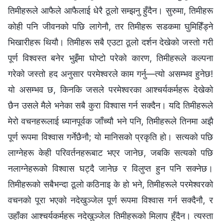
तिमीहरूले आफैले आफैलाई धेरै ठूलो सम्झनु हुँदैन। सुरुमा, तिमीहरू
कोही पनि जीवनको पछि लागेनौ, तर तिमीहरू सडकमा घुमिहिँड्ने
भिखारीहरू थियौ। तिमीहरू सबै एउटा ठूलो दर्शन देखेको जस्तो गरी
पूर्ण विश्‍वस्त बनेर भुइँमा घोप्टो परेको कारण, तिमीहरूले कल्‍पना
गरेको जस्तो हद अनुसार परमेश्‍वरले काम गर्नु—त्यो असम्भव हुनेछ!
यो असम्भव छ, किनकि जसले परमेश्‍वरका आश्‍चर्यकर्महरू देखेको
छैन उसले मैले भनेका सबै कुरा विश्‍वास गर्न सक्दैन। यदि तिमीहरूले
मेरो वचनहरूलाई ध्यानपूर्वक जाँच्यौ भने पनि, तिमीहरूले तिनमा अझै
पूर्ण रूपमा विश्‍वास गर्नेछैनौ; यो मानिसको प्रकृति हो। सत्यको पछि
लाग्नेहरू केही परिवर्तनहरूबाट भएर जानेछ, जबकि सत्यको पछि
नलाग्नेहरूको विश्‍वास घट्दै जानेछ र विलुप्त हुन पनि सक्‍नेछ।
तिमीहरूको सबैभन्दा ठूलो कठिनाइ के हो भने, तिमीहरूले परमेश्‍वरको
वचनको पूरा भएको नदेखुञ्जेल पूर्ण रूपमा विश्‍वास गर्न सक्दैनौ, र
उहाँका आश्‍चर्यकर्महरू नदेखुञ्जेल तिमीहरूको मिलाप हुँदैन। त्यस्ता