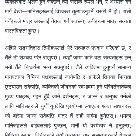
व्यवहारबाट अलग हुन सक्छन् त्यो सटीक रूपले भन्, र अभ्यास गर्ने
मार्ग देखा—मानिसहरूलाई विश्‍वस्त तुल्याउनुपर्ने यसरी नै हो। यसो
गर्नेहरूले मात्र अरूलाई नेतृत्व गर्न सक्छन्; उनीहरूमा मात्र सत्यता
वास्तविकता हुन्छ।
अहिले सङ्गतिद्वारा तिमीहरूलाई धेरै सत्यहरू प्रदान गरिएको छ, र
तैँले ती सञ्चय गरेर राख्नुपर्छ। त्यहाँ जम्‍मा कति वटा सत्यताहरू छन्
भनी तैँले निष्कर्षमा भन्न सक्नुपर्छ। तैँले व्यक्तिमा हुनुपर्ने सामान्य
मानवताका विभिन्‍न पक्षहरूलाई जानेपछि र आफैले तिनका भिन्नता
छुट्याउन सकेपछि, व्यक्तिको जीवनको स्वभावमा हुने परिवर्तनहरूका
मुख्य पक्षहरू, गहन हुँदै जाने दर्शनहरू, र जान्‍न र अनुभव गर्नको
लागि मानिसहरूले युगौँ युगदेखि प्रयोगमा ल्याएका गलत साधनहरू
को बारेमा जान्‍न सकेपछि मात्र तँ सही मार्गमा हुनेछस्। धर्मका
मानिसहरूले बाइबललाई पुज्छन्, मानौं यो परमेश्‍वर नै हुनुहुन्छ;
निश्‍चित रूपमा, तिनीहरूले नयाँ करारका चार सुसमाचारलाई येशूका