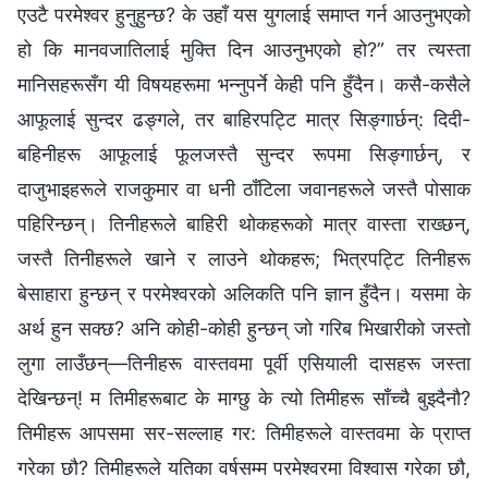
एउटै परमेश्‍वर हुनुहुन्छ? के उहाँ यस युगलाई समाप्त गर्न आउनुभएको
हो कि मानवजातिलाई मुक्ति दिन आउनुभएको हो?” तर त्यस्ता
मानिसहरूसँग यी विषयहरूमा भन्नुपर्ने केही पनि हुँदैन। कसै-कसैले
आफूलाई सुन्दर ढङ्गले, तर बाहिरपट्टि मात्र सिङ्गार्छन्: दिदी-
बहिनीहरू आफूलाई फूलजस्तै सुन्दर रूपमा सिङ्गार्छन्, र
दाजुभाइहरूले राजकुमार वा धनी ठाँटिला जवानहरूले जस्तै पोसाक
पहिरिन्छन्। तिनीहरूले बाहिरी थोकहरूको मात्र वास्ता राख्छन्,
जस्तै तिनीहरूले खाने र लाउने थोकहरू; भित्रपट्टि तिनीहरू
बेसाहारा हुन्छन् र परमेश्‍वरको अलिकति पनि ज्ञान हुँदैन। यसमा के
अर्थ हुन सक्छ? अनि कोही-कोही हुन्छन् जो गरिब भिखारीको जस्तो
लुगा लाउँछन्—तिनीहरू वास्तवमा पूर्वी एसियाली दासहरू जस्ता
देखिन्छन्! म तिमीहरूबाट के माग्छु के त्यो तिमीहरू साँच्चै बुझ्दैनौ?
तिमीहरू आपसमा सर-सल्लाह गर: तिमीहरूले वास्तवमा के प्राप्त
गरेका छौ? तिमीहरूले यतिका वर्षसम्म परमेश्‍वरमा विश्‍वास गरेका छौ,