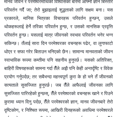
मानव जीवन र परमेश्‍वरमाथिको विश्‍वासको बारेमा आफ्नो ज्ञान बिस्तारै
परिवर्तन गर्दै जा; तेरो बुझाइलाई शुद्धताको लागि सक्षम बना। यस
प्रकारले, मानिस भित्रका विचारहरू परिवर्तन हुन्छन्, उसले
थोकहरूलाई हेर्ने तरिका परिवर्तन हुन्छ, र उसको मानसिक प्रवृत्ति
परिवर्तन हुन्छ। यसलाई मात्र जीवनको स्वभाव परिवर्तन भनेर भन्न
सकिन्छ। तँलाई सारा दिन परमेश्‍वरका वचनहरू पढेर, वा लुगाफाटो
धोएर र सफा गरेर बिताउन भनिएको छैन। सामान्य मानवताको जीवन
स्वाभाविक रूपमा कम्तीमा पनि सहनीय हुनुपर्छ। यसको अतिरिक्त,
बाहिरी विषयहरूको सामना गर्दा तैँले अझै पनि केही अन्तर्दृष्टि र विवेक
प्रयोग गर्नुपर्दछ; तर सबैभन्दा महत्त्वपूर्ण कुरा के हो भने तँ जीवनको
सत्यताले सुसज्जित हुनुपर्छ। जब तैँले आफैलाई जीवनका लागि
सुसज्जित पारिरहेको हुन्छस्, तैँले परमेश्‍वरको वचनहरू खाने र पिउने
कुरामा ध्यान दिनु पर्दछ, तैँले परमेश्‍वरको ज्ञान, मानव जीवनबारे तेरो
दृष्टिकोण, र निश्‍चित रूपमा, आखिरी दिनहरूको अवधिमा परमेश्‍वरले