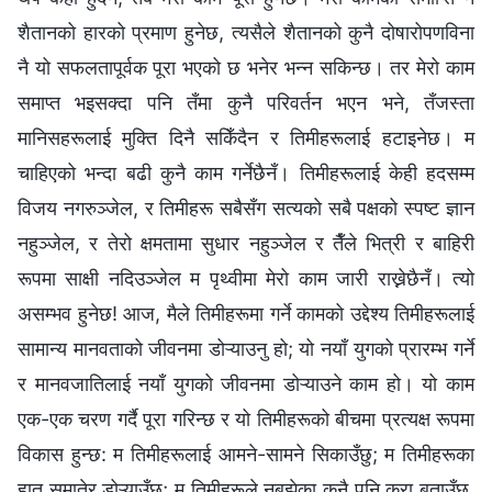
शैतानको हारको प्रमाण हुनेछ, त्यसैले शैतानको कुनै दोषारोपणविना
नै यो सफलतापूर्वक पूरा भएको छ भनेर भन्‍न सकिन्छ। तर मेरो काम
समाप्त भइसक्दा पनि तँमा कुनै परिवर्तन भएन भने, तँजस्ता
मानिसहरूलाई मुक्ति दिनै सकिँदैन र तिमीहरूलाई हटाइनेछ। म
चाहिएको भन्दा बढी कुनै काम गर्नेछैनँ। तिमीहरूलाई केही हदसम्म
विजय नगरुञ्‍जेल, र तिमीहरू सबैसँग सत्यको सबै पक्षको स्पष्ट ज्ञान
नहुञ्जेल, र तेरो क्षमतामा सुधार नहुञ्जेल र तैँले भित्री र बाहिरी
रूपमा साक्षी नदिउञ्जेल म पृथ्वीमा मेरो काम जारी राख्नेछैनँ। त्यो
असम्भव हुनेछ! आज, मैले तिमीहरूमा गर्ने कामको उद्देश्य तिमीहरूलाई
सामान्य मानवताको जीवनमा डोऱ्याउनु हो; यो नयाँ युगको प्रारम्‍भ गर्ने
र मानवजातिलाई नयाँ युगको जीवनमा डोऱ्याउने काम हो। यो काम
एक-एक चरण गर्दै पूरा गरिन्छ र यो तिमीहरूको बीचमा प्रत्यक्ष रूपमा
विकास हुन्छ: म तिमीहरूलाई आमने-सामने सिकाउँछु; म तिमीहरूका
हात समातेर डोऱ्याउँछु; म तिमीहरूले नबुझेका कुनै पनि कुरा बताउँछु,