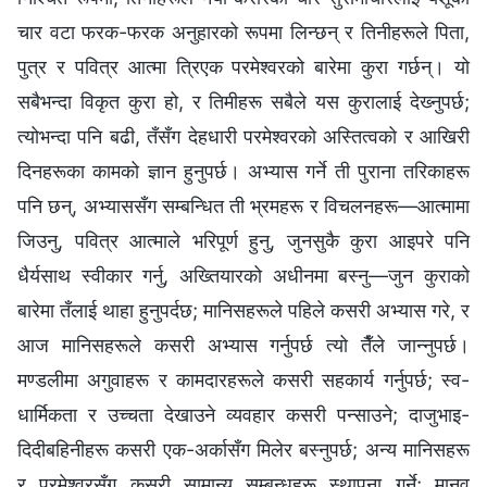
चार वटा फरक-फरक अनुहारको रूपमा लिन्छन् र तिनीहरूले पिता,
पुत्र र पवित्र आत्मा त्रिएक परमेश्‍वरको बारेमा कुरा गर्छन्। यो
सबैभन्दा विकृत कुरा हो, र तिमीहरू सबैले यस कुरालाई देख्‍नुपर्छ;
त्योभन्दा पनि बढी, तँसँग देहधारी परमेश्‍वरको अस्तित्वको र आखिरी
दिनहरूका कामको ज्ञान हुनुपर्छ। अभ्यास गर्ने ती पुराना तरिकाहरू
पनि छन्, अभ्याससँग सम्बन्धित ती भ्रमहरू र विचलनहरू—आत्मामा
जिउनु, पवित्र आत्माले भरिपूर्ण हुनु, जुनसुकै कुरा आइपरे पनि
धैर्यसाथ स्वीकार गर्नु, अख्तियारको अधीनमा बस्नु—जुन कुराको
बारेमा तँलाई थाहा हुनुपर्दछ; मानिसहरूले पहिले कसरी अभ्यास गरे, र
आज मानिसहरूले कसरी अभ्यास गर्नुपर्छ त्यो तैँले जान्नुपर्छ।
मण्डलीमा अगुवाहरू र कामदारहरूले कसरी सहकार्य गर्नुपर्छ; स्व-
धार्मिकता र उच्चता देखाउने व्यवहार कसरी पन्साउने; दाजुभाइ-
दिदीबहिनीहरू कसरी एक-अर्कासँग मिलेर बस्नुपर्छ; अन्य मानिसहरू
र परमेश्‍वरसँग कसरी सामान्य सम्बन्धहरू स्थापना गर्ने; मानव