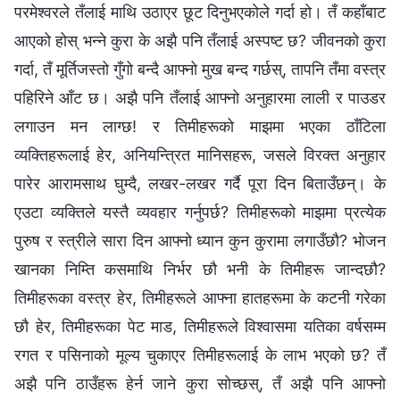
परमेश्‍वरले तँलाई माथि उठाएर छूट दिनुभएकोले गर्दा हो। तँ कहाँबाट
आएको होस् भन्‍ने कुरा के अझै पनि तँलाई अस्पष्ट छ? जीवनको कुरा
गर्दा, तँ मूर्तिजस्तो गुँगो बन्दै आफ्नो मुख बन्द गर्छस्, तापनि तँमा वस्त्र
पहिरिने आँट छ। अझै पनि तँलाई आफ्नो अनुहारमा लाली र पाउडर
लगाउन मन लाग्छ! र तिमीहरूको माझमा भएका ठाँटिला
व्यक्तिहरूलाई हेर, अनियन्त्रित मानिसहरू, जसले विरक्त अनुहार
पारेर आरामसाथ घुम्दै, लखर-लखर गर्दै पूरा दिन बिताउँछन्। के
एउटा व्यक्तिले यस्तै व्यवहार गर्नुपर्छ? तिमीहरूको माझमा प्रत्येक
पुरुष र स्त्रीले सारा दिन आफ्नो ध्यान कुन कुरामा लगाउँछौ? भोजन
खानका निम्ति कसमाथि निर्भर छौ भनी के तिमीहरू जान्दछौ?
तिमीहरूका वस्त्र हेर, तिमीहरूले आफ्ना हातहरूमा के कटनी गरेका
छौ हेर, तिमीहरूका पेट माड, तिमीहरूले विश्‍वासमा यतिका वर्षसम्म
रगत र पसिनाको मूल्य चुकाएर तिमीहरूलाई के लाभ भएको छ? तँ
अझै पनि ठाउँहरू हेर्न जाने कुरा सोच्छस्, तँ अझै पनि आफ्नो