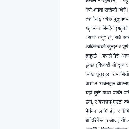
शैतान नै रहन्छन्। “गहु
मेरो क्षमता राखेको थिएँ।
त्यसोभए, ज्येष्ठ पुत्रह
गहुँ भन्न मिल्दैन (गहु
“सृष्टि गर्नु” हो; सबै स
व्यक्तित्वको सुन्दर र पू
हुनुपर्छ। यसले मेरो आग
छुन्छ (किनकी यो सुन र 
ज्येष्ठ पुत्रहरू र म सि
बाधा र अर्चनहरू आउनेछन्
यहाँ कुनै कथा पक्कै पन
छन्, र यसलाई एउटा कथाक
हेर्नका लागि हो, र त
बाहिरिनेछ।) आज, यो लडाइ