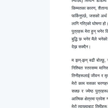
ल्याउँदै) सियोन डाँडाम
किम्मतका कारण, शैतानले
फर्किनुपर्छ, जसको अर्थ
लागि गरिएको घोषणा हो। य
पुत्रहरू मेरा हुन् भनेर 
बुद्धि छ भनेर मैले भने
देख्न सक्दैन।
म झन्-झन् बढी बोल्छु, 
निश्‍चित स्तरसम्म मान
तिनीहरूलाई जीवन र मृत
मेरो काम यसका चरणहरूम
सक्छ र ज्येष्ठ पुत्रह
आत्मिक क्षेत्रमा प्रवे
मेरो व्याख्याबाट तिमीहर