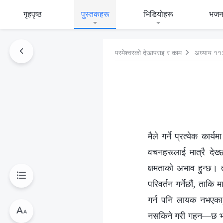
गृहपृष्ठ
पुस्तकहरू
भिडियोहरू
भजन
परमेश्‍वरको देखापराइ र काम
अध्याय ११
मैले गर्ने प्रत्येक कार
वचनहरूलाई मात्रै देख्
क्षमताको अभाव हुन्छ। त्
परिवर्तन गर्नेछौं, ताकि 
गर्न पनि लायक नभएका, 
नसकिने गरी गहन—छ भन्‍न