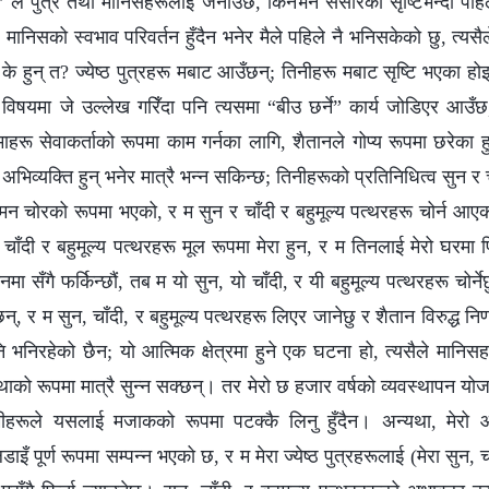
ँ” ले पुत्र तथा मानिसहरूलाई जनाउँछ, किनभने संसारको सृष्टिभन्दा पहिल
 मानिसको स्वभाव परिवर्तन हुँदैन भनेर मैले पहिले नै भनिसकेको छु, त्यसैले
रू के हुन् त? ज्येष्ठ पुत्रहरू मबाट आउँछन्; तिनीहरू मबाट सृष्टि भएका हो
ँको विषयमा जे उल्लेख गरिँदा पनि त्यसमा “बीउ छर्ने” कार्य जोडिएर आउँछ
ामाहरू सेवाकर्ताको रूपमा काम गर्नका लागि, शैतानले गोप्य रूपमा छरेका हुन
र्ण अभिव्यक्ति हुन् भनेर मात्रै भन्न सकिन्छ; तिनीहरूको प्रतिनिधित्व सुन र 
मन चोरको रूपमा भएको, र म सुन र चाँदी र बहुमूल्य पत्थरहरू चोर्न आएको 
चाँदी र बहुमूल्य पत्थरहरू मूल रूपमा मेरा हुन, र म तिनलाई मेरो घरमा 
योनमा सँगै फर्किन्छौं, तब म यो सुन, यो चाँदी, र यी बहुमूल्य पत्थरहरू चोर
, र म सुन, चाँदी, र बहुमूल्य पत्थरहरू लिएर जानेछु र शैतान विरुद्ध निर्णा
ि भनिरहेको छैन; यो आत्मिक क्षेत्रमा हुने एक घटना हो, त्यसैले मानिस
ो रूपमा मात्रै सुन्न सक्छन्। तर मेरो छ हजार वर्षको व्यवस्थापन योज
िमीहरूले यसलाई मजाकको रूपमा पटक्कै लिनु हुँदैन। अन्यथा, मेरो 
ँ पूर्ण रूपमा सम्पन्न भएको छ, र म मेरा ज्येष्ठ पुत्रहरूलाई (मेरा सुन, चा