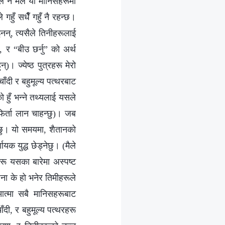
े नै मैले यी मानिसहरूमा
 गहुँ सधैँ गहुँ नै रहन्छ।
इनन्, त्यसैले तिनीहरूलाई
, र “बीउ छर्नु” को अर्थ
्)। ज्येष्ठ पुत्रहरू मेरो
चाँदी र बहुमूल्य पत्थरबाट
हुँ भन्‍ने तथ्यलाई यसले
फिर्ता लान चाहन्छु)। जब
्नेछु। यो समयमा, शैतानको
यक युद्ध छेड्नेछु। (मैले
हरू यसका बारेमा अस्पष्ट
ना के हो भनेर तिमीहरूले
आत्मा सबै मानिसहरूबाट
ँदी, र बहुमूल्य पत्थरहरू