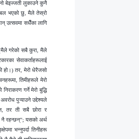
ो बेइज्जती लुकाउने कुनै
रबल भएको छु, मैले तेस्रो
हान् उत्सवमा सधैँका लागि
मैले गरेको सबै कुरा, मैले
प्रकारका सेवाकर्ताहरूलाई
ो हो।) तर, मेरो धेरैजसो
चनहरूमा, तिमीहरूले मेरो
िराकरण गर्ने मेरो बुद्धि
अवरोध पुऱ्याउने उद्देश्यले
दैन, तर ती सबै छोरा र
ा नै रहन्छन्”; यसको अर्थ
ेपमा भन्नुपर्दा तिनीहरू