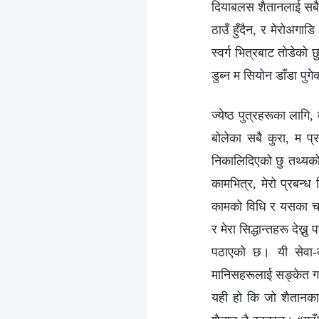
दियाबलस शैतानलाई सबैभन
ठाउँ हुँदैन, र मेरोअगाड
स्वर्ग भित्रबाट तोडेको 
डुब्न म सियोन डाँडा पुगे
ज्येष्ठ पुत्रहरूका लागि,
बोलेका सबै कुरा, म प्रत
निकालिदिएको छु तथ्यको 
कामभित्र, मेरो प्रबन्ध
कामको विधि र यसका चरणहर
र मेरा सिद्धान्तहरू देख्न
पठाएको छ। यी सेवा-कर
मानिसहरूलाई सङ्केत गर्छ
यही हो कि जो शैतानका ह