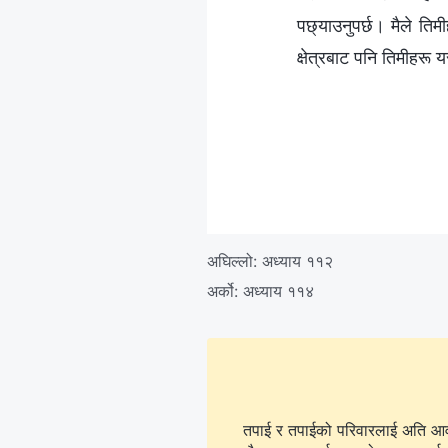
पछ्याउनुपर्छ। मैले तिम
क्षेत्रबाट पनि तिमीहरू 
अघिल्लो:
अध्याय ११२
अर्को:
अध्याय ११४
तपाई र तपाईको परिवारलाई अति आवश्