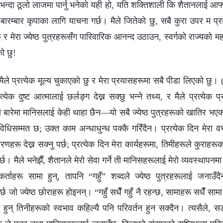
्दा ठूलो लाजमा पार्नु भनेको यही हो, यति शक्तिशाली कि शैतानलाई आफ्न
ि बारम्बार कृपाका लागि याचना गर्छ। मैले जितेको छु, सबै कुरा उपर म प्
छु र मेरा ज्येष्ठ पुत्रहरूसँग पारिवारिक आनन्द उठाउन, स्वर्गको राज्यको म
को छु!
 मैले प्रत्येक मूल्य चुकाएको छु र मेरा प्रयासहरूमा सबै पीडा लिएको छु। (
्येक दुष्ट आत्मालाई छर्लङ्ग देख्न सक्छु भन्‍ने तथ्य, र मैले प्रत्येक 
बारेमा मानिसलाई केही थाहा छैन—यो सबै ज्येष्ठ पुत्रहरूको खातिर भएक
 विधिसम्मत छ; उक्त काम अन्धाधुन्ध पक्कै गरिँदैन। प्रत्येक दिन मेरा व
ू देख्न सक्नु पर्छ; प्रत्येक दिन मेरा कार्यहरूमा, तिमीहरूले कुराहरूको न
ु पर्छ। मैले भनेझैँ, शैतानले मेरो सेवा गर्ने ती मानिसहरूलाई मेरो व्यवस्थापनमा 
्ताहरू सामा हुन्, तापनि “गहुँ” शब्दले ज्येष्ठ पुत्रहरूलाई जनाउँ
 जो ज्येष्ठ छोराहरू होइनन्। “गहुँ सधैँ गहुँ नै रहन्छ, सामाहरू सधैँ साम
ुन् तिनीहरूको स्वभाव कहिल्यै पनि परिवर्तन हुन सक्दैन। त्यसैले, सङ्क्ष