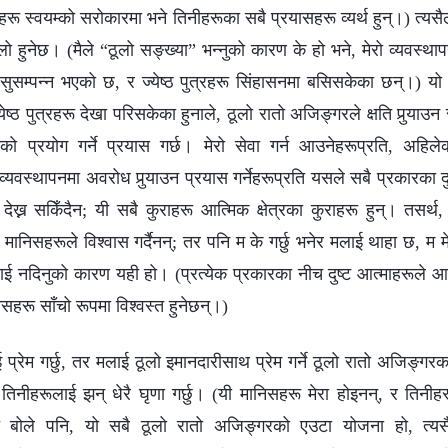
ीहरू स्वयम्को सरोकारमा भने तिनीहरूका सबै प्रयासहरू व्यर्थ हुन्।) त्य
लो हुनेछ। (मैले “ठूलो सङ्ख्या” भन्नुको कारण के हो भने, मेरो व्यवस्थाप
ण सुसम्पन्न भएको छ, र ज्येष्ठ पुत्रहरू सिंहासनमा बसिसकेका छन्।) यो सब
ष्ठ पुत्रहरू देखा परिसकेका हुनाले, ठूलो रातो अजिङ्गरले क्षति पुर्‍याउन र
ूको प्रयोग गर्ने प्रयास गर्छ। मेरो सेवा गर्न आउनेहरूप्रति, अहि
 व्यवस्थापनमा अवरोध पुर्‍याउन प्रयास गर्नेहरूप्रति यसले सबै प्रकारका
ेख्न सकिँदैन; यी सबै कुराहरू आत्मिक क्षेत्रका कुराहरू हुन्। तसर्थ
 मानिसहरूले विश्‍वास गर्दैनन्; तर पनि म के गर्छु भनेर मलाई थाहा छ, म मे
ूलाई नदिनुको कारण यही हो। (प्रत्येक प्रकारका नीच दुष्ट आत्माहरूले आ
हरू साँचो रूपमा विश्‍वस्त हुनेछन्।)
लाई प्रेम गर्छु, तर मलाई ठूलो इमानदारीसाथ प्रेम गर्ने ठूलो रातो अजिङ्गर
, म तिनीहरूलाई झन् धेरै घृणा गर्छु। (यी मानिसहरू मेरा होइनन्, र ति
रू बोले पनि, यो सबै ठूलो रातो अजिङ्गरको एउटा योजना हो, त्यसै