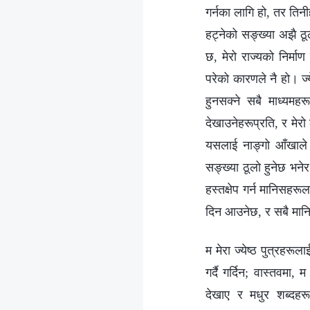
गर्नका लागि हो, तर तिन
हट्नेको सङ्ख्या अझै ठू
छ, मेरो राज्यको निर्मा
परेको कारणले नै हो। ज्ये
हुनसक्ने सबै माध्यमहर
देखाउनेहरूप्रति, र मेरो
यसलाई नाङ्गो आँखाले द
सङ्ख्या ठूलो हुनेछ भनेर
हस्तक्षेप गर्न मानिसहर
दिन आउनेछ, र सबै मानिस
म मेरा ज्येष्ठ पुत्रहरू
गर्दै गर्दिन; वास्तवमा
देखाए र मधुर शब्‍दह