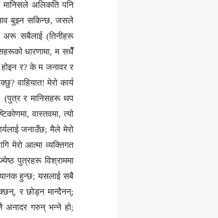
सलाई मानिसले अलिकति पनि
वभाव बुझ्न सकिन्छ, जसले
हेक अरू सबैलाई (तिनीहरू
निसहरूको धारणामा, म सधैँ
िन्दा होइन र? के म जनावर र
छु? वाहियात! मेरो कार्य
ैन। (पुत्र र मानिसहरू थप
ृष्टिकोणमा, वास्तवमा, त्यो
र्यलाई जनाउँछ; मैले मेरो
गि मेरो आत्मा व्यक्तिगत
ेष्ठ पुत्रहरू विश्राममा
्दा भयानक हुन्छ; यसलाई सबै
छन्, र छोड्न मान्दैनन्;
 अनादर गरुन् भन्‍ने हो;