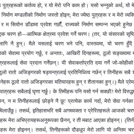
्येष्ठ पुत्रहरूको कर्तव्य हो, र यो मेरो पनि काम हो। यसो भन्नुको अर्थ, यो
र्माण मण्डलीको निर्माण जस्तो होइन; मेरा ज्येष्ठ पुत्रहरू र म मेरो व्यक्
ू र म सियोन डाँडामा प्रवेश गर्छौं, राज्यको निर्माण सम्पन्न भएको हुनेछ। 
ो एक चरण हो—आत्मिक क्षेत्रमा प्रवेश गर्ने चरण। (तर, यो संसारको सृष्टि
ागि नै हुन्। मैले यसलाई चरण भने पनि, वास्तवमा, यो चरण हुँदै
णको सेवामा प्रयोग गर्छु, र अन्ततः, आखिरी दिनहरूमा, ठूलो सङ्ख्यामा 
ुत्रहरूलाई सेवा प्रदान गर्नेछन्। यी सेवाकर्ताप्रति दया गर्ने जो-कोहीको 
ठूलो रातो अजिङ्गरको षड्यन्त्रलाई प्रतिनिधित्व गर्छन् र तिनीहरू सबै श
ेहरू ठूलो रातो अजिङ्गरका मतियारहरू हुन् र शैतानका हुन्।) मैले प्रेम गर्
 पात्रहरू सबैलाई घृणा गर्छु। के तिमीहरू पनि यसो गर्न सक्छौ? मेरो विरुद
ैन, न म तिनीहरूलाई छोड्ने नै छु! प्रत्येक कार्य गर्दा, मेरो सेवा गर्न
 मिलाउँछु। तसर्थ, इतिहासभरि सबै अगमवक्ता र प्रेरितहरूले आजको चरणक
हरू मेरा अभिप्रायहरूअनुरूपका छैनन्, र ती मबाट आएका होइनन्। (तिनीह
नीहरू मेरा होइनन्। तसर्थ, तिनीहरूको दौडधूप मेरो लागि यो अन्तिम 