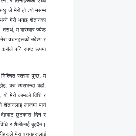
 कारण, र तिनीहरूको उच्च
ु जे मेरो हो त्यो मसम्म
न्‍ने मेरो भनाइ शैतानका
सर्थ, म बारम्बार ज्येष्ठ
 मेरा वचनहरूको उद्देश्य र
 कसैले पनि स्पष्ट रूपमा
िश्‍चित स्तरमा पुग्छ, म
ोइ, बरु त्यसभन्दा बढी,
; यो मेरो कामको विधि र
े शैतानलाई लाजमा पार्न
ई देहबाट छुटकारा दिन र
विधि र शैलीलाई बुझ्दैन।
तिमीहरूले मेरा वचनहरूलाई