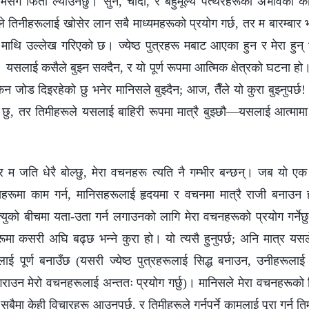
ा मसँगै फिर्ता ल्याउनेछु। सुन, चाँदी, र बहुमूल्य पत्थरहरूको अभावका
 तिनीहरूलाई खोसेर लान सबै माध्यमहरूको प्रयोग गर्छ, तर म बारम्बार भन्छ
 माथि उल्लेख गरिएको छ। ज्येष्ठ पुत्रहरू मबाट आएका हुन र मेरा हुन् भ
सलाई कसैले बुझ्न सक्दैन, र यो पूर्ण रूपमा आत्मिक क्षेत्रको घटना हो। त
किन जोड दिइरहेको छु भनेर मानिसले बुझ्दैन; आज, तैँले यो कुरा बुझ्नुपर्छ!
को छु, तर तिमीहरूले यसलाई बाहिरी रूपमा मात्रै बुझ्छौ—यसलाई आत्मामा
र म जति धेरै बोल्छु, मेरा वचनहरू त्यति नै गम्भीर बन्छन्। जब यो एक न
िसहरूमा काम गर्न, मानिसहरूलाई हृदयमा र वचनमा मात्रै राजी बनाउन ह
्युको बीचमा यता-उता गर्न लगाउनको लागि मेरा वचनहरूको प्रयोग गर्नेछु
ा कसरी अघि बढ्छ भन्‍ने कुरा हो। यो त्यसै हुनुपर्छ; अनि मात्र यसल
रूलाई पूर्ण बनाउँछ (यसरी ज्येष्ठ पुत्रहरूलाई सिद्ध बनाउन, उनीहरूला
श गराउन मेरो वचनहरूलाई अन्ततः प्रयोग गर्छु)। मानिसले मेरा वचनहरूको 
ू सबैमा केही विचारहरू आउनुपर्छ, र तिमीहरूले गर्नुपर्ने कामलाई पूरा गर्न 