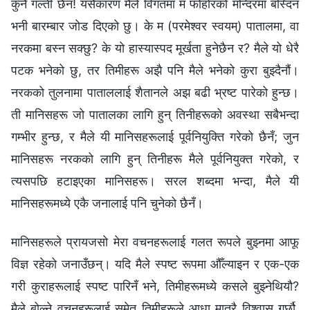
कुनै गल्ती छैन! यसैकारण मैले विगतमा म फोहोरको मन्दिरमा बस्दिनँ
भनी बारम्बार जोड दिएको छु। के म (परमेश्‍वर स्वयम्‌) पातालमा, वा
नरकमा बस्न सक्छु? के यो हास्यास्पद मूर्खता हुनेछैन र? मैले यो धेरै
पटक भनेको छु, तर तिमीहरू अझै पनि मैले भनेको कुरा बुझ्दैनौं।
नरकको तुलनामा पाताललाई शैतानले अझ बढी भ्रष्ट पारेको हुन्छ।
ती मानिसहरू जो पातालका लागि हुन् तिनीहरूको अवस्था सबैभन्दा
गम्भीर हुन्छ, र मैले यी मानिसहरूलाई पूर्वनियुक्ति गरेको छैनँ; जुन
मानिसहरू नरकको लागि हुन् तिनीहरू मैले पूर्वनियुक्त गरेको, र
त्यसपछि हटाइएका मानिसहरू। सरल शब्दमा भन्दा, मैले यी
मानिसहरूमध्ये एकै जनालाई पनि चुनेको छैनँ।
मानिसहरूले प्रायजसो मेरा वचनहरूलाई गलत रूपले बुझ्‍नमा आफू
विज्ञ रहेको जनाउँछन्। यदि मैले स्पष्ट रूपमा औँल्याइन र एक-एक
गरी कुराहरूलाई स्पष्ट पारिनँ भने, तिमीहरूमध्ये कसले बुझ्‍नेथियौ?
मैले बोल्‍ने वचनहरूलाई समेत तिमीहरूले आधा मात्रै विश्‍वास गर्छौ,