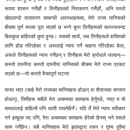
रूपमा शासन गर्नेछौं र तिनीहरूको निराकरण गर्नेछौं, अनि यस्तो
खेदलाग्दो वातावरण सम्‍बन्धी अवस्थाहरूमा, मेरो राज्य मानिसको
बीचमा पूर्ण रूपमा पूरा भएको छ भन्‍ने कुरा तिनीहरूको कल्‍पनाभन्दा
बिलकुल बाहिरको कुरा हुन्छ। यसको साथै, जब तिनीहरूले शक्तिको
लागि होड गरिरहेका र अरूलाई न्याय गर्ने चाहना गरिरहेका बेला,
अरूले तिनीहरूको न्याय गर्नेछन् र तिनीहरू मेरो क्रोधले जल्छन्—
कस्तो दयनीय! कस्तो दयनीय! मानिसको बीचमा मेरो राज्य प्रकट
भएको छ—यो कस्तो वैभवपूर्ण घटना!
मानव भएर (चाहे मेरो राज्यका मानिसहरू होऊन् वा शैतानका सन्तान
होऊन्), तिमीहरू सबैले मेरा अचम्‍मका कामहरू हेर्नुपर्छ, नत्र म यो
मामलालाई कहिल्यै पनि थाती राख्‍नेछैनँ। यदि तँ मेरो न्याय स्वीकार
गर्न इच्‍छुक भए पनि, मेरा अचम्‍मका कामहरू हेरेको छैनस् भने यसले
काम गर्नेछैन। सबै मानिसहरू मेरो हृदयद्वारा वचन र दृश्य दुवैमा