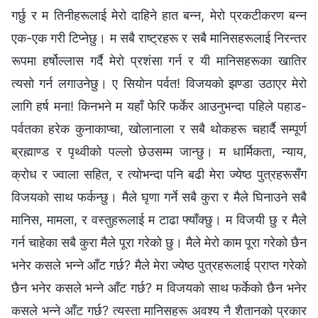
गर्छु र म तिनीहरूलाई मेरो दाहिने हात बन्‍न, मेरो प्रकटीकरण बन्‍न
एक-एक गरी टिप्‍नेछु। म सबै राष्ट्रहरू र सबै मानिसहरूलाई निरन्तर
रूपमा हर्षोल्‍लास गर्दै मेरो प्रशंसा गर्न र यी मानिसहरूका खातिर
त्यसो गर्न लगाउनेछु। ए सियोन पर्वत! विजयको झण्डा उठाएर मेरो
लागि हर्ष मना! किनभने म यहाँ फेरि फर्केर आउनुभन्दा पहिले पहाड-
पर्वतका हरेक कुनाकाप्चा, खोलानाला र सबै थोकहरू चहार्दै सम्पूर्ण
ब्रह्माण्ड र पृथ्वीको पल्‍लो छेउसम्‍म जान्छु। म धार्मिकता, न्याय,
क्रोध र ज्वाला सहित, र त्योभन्दा पनि बढी मेरा ज्येष्ठ पुत्रहरूसँग
विजयको साथ फर्कन्छु। मैले घृणा गर्ने सबै कुरा र मैले घिनाउने सबै
मानिस, मामला, र वस्तुहरूलाई म टाढा फ्याँक्छु। म विजयी छु र मैले
गर्न चाहेका सबै कुरा मैले पूरा गरेको छु। मैले मेरो काम पूरा गरेको छैन
भनेर कसले भन्‍ने आँट गर्छ? मैले मेरा ज्येष्ठ पुत्रहरूलाई प्राप्त गरेको
छैन भनेर कसले भन्‍ने आँट गर्छ? म विजयको साथ फर्केको छैन भनेर
कसले भन्‍ने आँट गर्छ? त्यस्ता मानिसहरू अवश्य नै शैतानको प्रकार