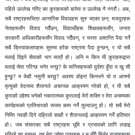
पहिले उल्‍लेख गरिए का कुराहरूको बारेमा त उल्‍लेख नै नगरौं। अब,
सबै राष्ट्रहरूभित्र आन्तरिक विवादहरू सुरु भएका छन्: मजदुरहरू
नेताहरूसँग विवाद गर्दैछन्, विद्यार्थीहरू शिक्षकहरूसँग, जनता
सरकारी अधिकारीहरूसँग विवाद गर्दैछन्, र यस्ता अशान्ति पैदा गर्ने
सबै क्रियाकलापहरू सुरुमा हरेक राष्ट्रमा पैदा हुन्छन्, र यो सबै
मलाई दिइने सेवाको भाग मात्रै हो। अनि म किन यी कुराहरूद्वारा
मलाई सेवा गरिन्छ भनेर भन्छु? के मानिसहरूको दुर्दशा हुँदा म खु सी
हुन्छु? म केही नसुनी बस्छु? अवश्य होइन! किनभने यो त आफ्‍नो
मृत्युको वेदनामा शैतानले अचानक आक्रमण गरेको हो, र यी सबै
कुराको उद्देश्‍य भनेको नकारात्मक कुरालाई मेरो शक्ति र मेरा अचम्‍मका
कार्यहरूको प्रतिभारको रूपमा काम गर्ने तुल्याउनु हो। यो सबै मेरो
निम्ति गवाही दिने दह्रिलो साक्षी र शैतानलाई आक्रमण गर्ने हतियार
हो। जब संसारका सबै राष्ट्रहरू भूमि र प्रभावको लागि लडाइ
गरिरहे का हुन्छन्, तब मेरा ज्येष्ठ पुत्रहरू र म सँगै मिलेर राजाहरूका