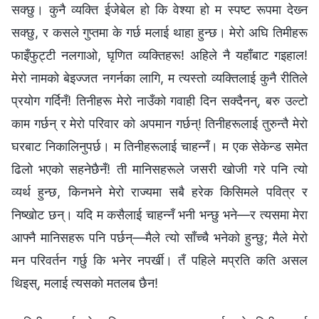
सक्छु। कुनै व्यक्ति ईजेबेल हो कि वेश्या हो म स्पष्ट रूपमा देख्‍न
सक्छु, र कसले गुप्तमा के गर्छ मलाई थाहा हुन्छ। मेरो अघि तिमीहरू
फाइँफुट्टी नलगाओ, घृणित व्यक्तिहरू! अहिले नै यहाँबाट गइहाल!
मेरो नामको बेइज्जत नगर्नका लागि, म त्यस्तो व्यक्तिलाई कुनै रीतिले
प्रयोग गर्दिनँ! तिनीहरू मेरो नाउँको गवाही दिन सक्दैनन्, बरु उल्टो
काम गर्छन् र मेरो परिवार को अपमान गर्छन्! तिनीहरूलाई तुरुन्तै मेरो
घरबाट निकालिनुपर्छ। म तिनीहरूलाई चाहन्‍नँ। म एक सेकेन्ड समेत
ढिलो भएको सहनेछैनँ! ती मानिसहरूले जसरी खोजी गरे पनि त्यो
व्यर्थ हुन्छ, किनभने मेरो राज्यमा सबै हरेक किसिमले पवित्र र
निष्खोट छन्। यदि म कसैलाई चाहन्‍नँ भनी भन्छु भने—र त्यसमा मेरा
आफ्‍नै मानिसहरू पनि पर्छन्—मैले त्यो साँच्‍चै भनेको हुन्छु; मैले मेरो
मन परिवर्तन गर्छु कि भनेर नपर्खी। तँ पहिले मप्रति कति असल
थिइस्, मलाई त्यसको मतलब छैन!