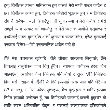
हुन्; तिनीहरू त्यस्ता मानिसहरू हुन् जसले मेरो माफी पाउन कठिन ह
छ। तिनीहरू अन्धा हुन्, तिनीहरू फोहोरी भूतहरू हुन् र म तिनीहरू
सँग नै सबैभन्दा बढी घिनाउँछु। ती कुराहरूमा म मेरो क्रोध र मेरो
सम्पूर्ण न्याय प्रकट गर्न थाल्‍नेछु, र मेरो ज्वलन्त आगोले ब्रह्माण्ड र
पृथ्वीलाई एउटा कुनादेखि अर्को कुनासम्‍म सल्‍काउनेछ, हरेक कुनालाई
प्रकाश दिनेछ—मेरो प्रशासनिक आदेश यही हो।
तैँले मेरा वचनहरू बुझेपछि, तैँले तीबाट सान्त्वना लिनुपर्छ; तैँले
तिनलाई नसुनीकन जान दिनु हुँदैन। न्यायका वाणीहरू हरेक दिन
आइपर्छन्, त्यसोभए किन तिमीहरू यति बोधो र सुस्त छौ? तिमीहरू
किन मसँग सहकार्य गर्दैनौ? के तिमीहरूलाई नरक जान यति धेरै मन
छ? म भन्छु, म मेरा ज्येष्ठ पुत्रहरू, मेरा पुत्रहरू र मानिसहरूका
निम्ति कृपाको परमेश्‍वर हुँ, तब तिमीहरूले यसलाई कसरी बुझ्छौ? यो
त्यति सरल अभिव्यक्ति होइन, र यसलाई सकारात्मक दृष्टिकोणले