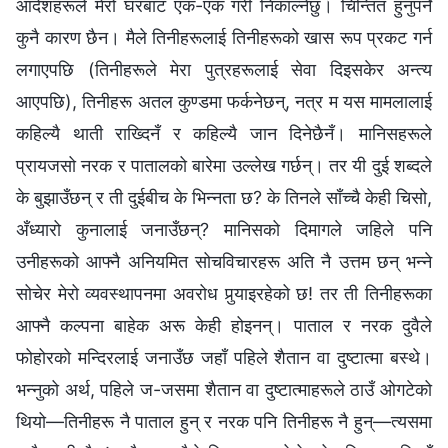
आदेशहरूले मेरो घरबाट एक-एक गरी निकाल्‍नेछु। चिन्तित हुनुपर्ने
कुनै कारण छैन। मैले तिनीहरूलाई तिनीहरूको खास रूप प्रकट गर्न
लगाएपछि (तिनीहरूले मेरा पुत्रहरूलाई सेवा दिइसकेर अन्त्य
आएपछि), तिनीहरू अतल कुण्‍डमा फर्कनेछन्, नत्र म यस मामलालाई
कहिल्यै थाती राख्दिनँ र कहिल्यै जान दिनेछैनँ। मानिसहरूले
प्रायजसो नरक र पातालको बारेमा उल्लेख गर्छन्। तर यी दुई शब्दले
के बुझाउँछन् र ती दुईबीच के भिन्नता छ? के तिनले साँच्चै केही चिसो,
अँध्यारो कुनालाई जनाउँछन्? मानिसको दिमागले जहिले पनि
उनीहरूको आफ्नै अनियमित सोचविचारहरू अति नै उत्तम छन् भन्‍ने
सोचेर मेरो व्यवस्थापनमा अवरोध पुर्‍याइरहेको छ! तर ती तिनीहरूका
आफ्नै कल्पना बाहेक अरू केही होइनन्। पाताल र नरक दुवैले
फोहोरको मन्दिरलाई जनाउँछ जहाँ पहिले शैतान वा दुष्टात्मा बस्थे।
भन्नुको अर्थ, पहिले ज-जसमा शैतान वा दुष्टात्माहरूले ठाउँ ओगटेको
थियो—तिनीहरू नै पाताल हुन् र नरक पनि तिनीहरू नै हुन्—त्यसमा