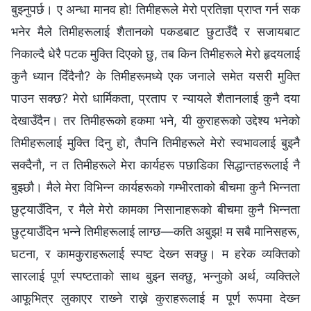
बुझ्‍नुपर्छ। ए अन्धा मानव हो! तिमीहरूले मेरो प्रतिज्ञा प्राप्त गर्न सक
भनेर मैले तिमीहरूलाई शैतानको पकडबाट छुटाउँदै र सजायबाट
निकाल्दै धेरै पटक मुक्ति दिएको छु, तब किन तिमीहरूले मेरो हृदयलाई
कुनै ध्यान दिँदैनौ? के तिमीहरूमध्ये एक जनाले समेत यसरी मुक्ति
पाउन सक्छ? मेरो धार्मिकता, प्रताप र न्यायले शैतानलाई कुनै दया
देखाउँदैन। तर तिमीहरूको हकमा भने, यी कुराहरूको उद्देश्‍य भनेको
तिमीहरूलाई मुक्ति दिनु हो, तैपनि तिमीहरूले मेरो स्वभावलाई बुझ्‍नै
सक्दैनौ, न त तिमीहरूले मेरा कार्यहरू पछाडिका सिद्धान्तहरूलाई नै
बुझ्छौ। मैले मेरा विभिन्‍न कार्यहरूको गम्‍भीरताको बीचमा कुनै भिन्‍नता
छुट्याउँदिन, र मैले मेरो कामका निसानाहरूको बीचमा कुनै भिन्‍नता
छुट्याउँदिन भन्‍ने तिमीहरूलाई लाग्छ—कति अबुझ! म सबै मानिसहरू,
घटना, र कामकुराहरूलाई स्पष्ट देख्‍न सक्छु। म हरेक व्यक्तिको
सारलाई पूर्ण स्पष्टताको साथ बुझ्‍न सक्छु, भन्‍नुको अर्थ, व्यक्तिले
आफूभित्र लुकाएर राख्‍ने राख्ने कुराहरूलाई म पूर्ण रूपमा देख्‍न