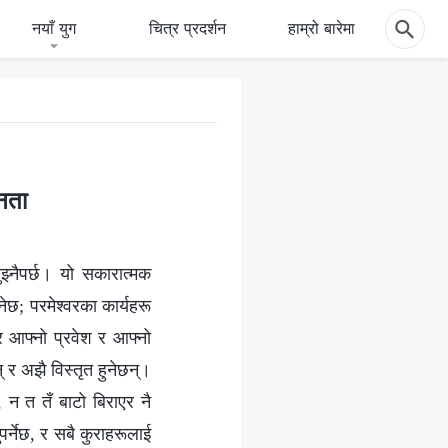
नयाँ युग
चित्र प्रदर्शन
हाम्रो बारेमा
्नता
ुझ्‍नैपर्छ। यो सकारात्मक
ेछ; परमेश्‍वरका कार्यहरू
 र आफ्नो प्रवेश र आफ्नो
 र अझै विस्तृत हुनेछन्‌।
न, न त तँ बाटो बिराएर नै
र्नेछ, र सबै कुराहरूलाई