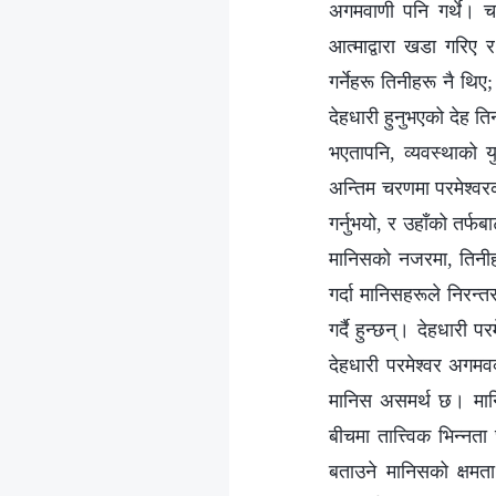
अगमवाणी पनि गर्थे। चा
आत्माद्वारा खडा गरिए 
गर्नेहरू तिनीहरू नै थिए
देहधारी हुनुभएको देह ति
भएतापनि, व्यवस्थाको य
अन्तिम चरणमा परमेश्‍वरक
गर्नुभयो, र उहाँको तर्
मानिसको नजरमा, तिनीहर
गर्दा मानिसहरूले निरन्
गर्दै हुन्छन्। देहधार
देहधारी परमेश्‍वर अगमव
मानिस असमर्थ छ। मानिस
बीचमा तात्त्विक भिन्नत
बताउने मानिसको क्षमत