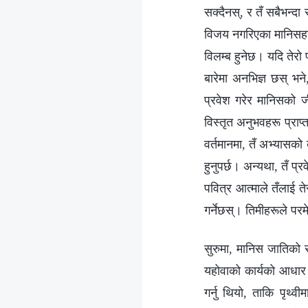
सक्दैनस्, र तँ सबैभन्द
विजय नगरिएका मानिसहरू ह
विलम्ब हुनेछ। यदि तेरो
बारेमा अनभिज्ञ छस् भन
प्रवेश गरेर मानिसको जी
विस्तृत अनुभवहरू प्राप्त
वर्तमानमा, तँ अभ्यासको ब
हुनुपर्छ। अन्यथा, तँ प्र
पवित्र आत्माले तँलाई तेर
गर्नेछस्। तिमीहरूले परमेश
सुरुमा, मानिस जातिको स
यहोवाको कार्यको आधार बन
गर्नु थियो, ताकि पृथ