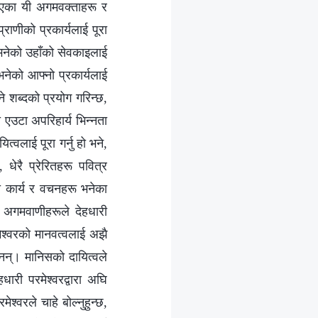
रिएका यी अगमवक्ताहरू र
्राणीको प्रकार्यलाई पूरा
य भनेको उहाँको सेवकाइलाई
भनेको आफ्नो प्रकार्यलाई
े शब्दको प्रयोग गरिन्छ,
 एउटा अपरिहार्य भिन्नता
वलाई पूरा गर्नु हो भने,
धेरै प्रेरितहरू पवित्र
को कार्य र वचनहरू भनेका
ा अगमवाणीहरूले देहधारी
ेश्‍वरको मानवत्वलाई अझै
िएनन्। मानिसको दायित्वले
ारी परमेश्‍वरद्वारा अघि
्‍वरले चाहे बोल्नुहुन्छ,