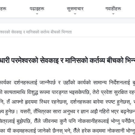
हरू
पढाइहरू
सुसमाचार
गवाहीहरू
ेश्‍वरको सेवकाइ र मानिसको कर्तव्य बीचको भिन्नता
धारी परमेश्‍वरको सेवकाइ र मानिसको कर्तव्य बीचको भिन
ार्यका दर्शनहरूलाई जान्‍नैपर्छ र उहाँको कार्यको सामान्य निर्देशनलाई ब
ो सत्यतामाथि विशुद्ध रूपमा पारङ्गत भइसकेपछि, तेरो प्रवेश सुरक्षित रहन
ि, तँ आफ्नो हृदयमा स्थिर रहनेछस्, दर्शनहरूका बारेमा स्पष्ट हुनेछस्,
ष्य हुनेछ। यसरी, तँभित्रका सारा अनुभव र ज्ञान अझै गहिरो भएर बढ्नेछन्‌
 चित्रलाई बुझेपछि, तैँले जीवनमा कुनै पनि नोकसानीहरूलाई भोग्नु पर्नेछै
्यका यी कदमहरूलाई जानेको छैनस् भने, तैँले हरेक कदममा नोकसानी भोग्नुप