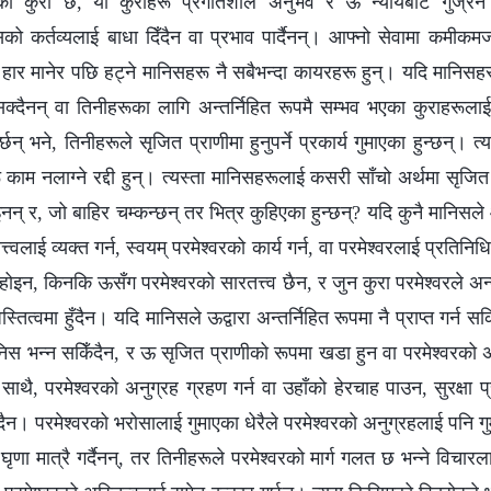
ो कुरा छ, यी कुराहरू प्रगतिशील अनुभव र ऊ न्यायबाट गुज्रने प्र
सको कर्तव्यलाई बाधा दिँदैन वा प्रभाव पार्दैनन्। आफ्नो सेवामा कमीकमजो
वा हार मानेर पछि हट्ने मानिसहरू नै सबैभन्दा कायरहरू हुन्। यदि मानिसह
गर्न सक्दैनन् वा तिनीहरूका लागि अन्तर्निहित रूपमै सम्भव भएका कुराहरूला
न् भने, तिनीहरूले सृजित प्राणीमा हुनुपर्ने प्रकार्य गुमाएका हुन्छन्। त
ू काम नलाग्ने रद्दी हुन्। त्यस्ता मानिसहरूलाई कसरी साँचो अर्थमा सृजि
न् र, जो बाहिर चम्कन्छन् तर भित्र कुहिएका हुन्छन्? यदि कुनै मानिसले 
्त्वलाई व्यक्त गर्न, स्वयम्‌ परमेश्‍वरको कार्य गर्न, वा परमेश्‍वरलाई प्रतिनिधि
 होइन, किनकि ऊसँग परमेश्‍वरको सारतत्त्व छैन, र जुन कुरा परमेश्‍वरले अन्तर
स्तित्वमा हुँदैन। यदि मानिसले ऊद्वारा अन्तर्निहित रूपमा नै प्राप्त गर्न स
िस भन्न सकिँदैन, र ऊ सृजित प्राणीको रूपमा खडा हुन वा परमेश्‍वरको
साथै, परमेश्‍वरको अनुग्रह ग्रहण गर्न वा उहाँको हेरचाह पाउन, सुरक्षा प्राप्
ँदैन। परमेश्‍वरको भरोसालाई गुमाएका धेरैले परमेश्‍वरको अनुग्रहलाई पनि ग
घृणा मात्रै गर्दैनन्, तर तिनीहरूले परमेश्‍वरको मार्ग गलत छ भन्‍ने विचार