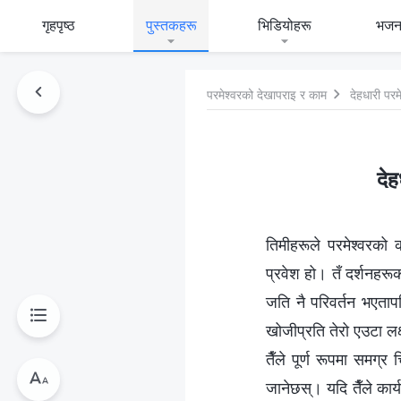
गृहपृष्ठ
पुस्तकहरू
भिडियोहरू
भजन
परमेश्‍वरको देखापराइ र काम
देहधारी परम
देह
तिमीहरूले परमेश्‍वरको क
प्रवेश हो। तँ दर्शनहरूक
जति नै परिवर्तन भएतापन
खोजीप्रति तेरो एउटा लक्
तैँले पूर्ण रूपमा समग्र
जानेछस्। यदि तैँले कार