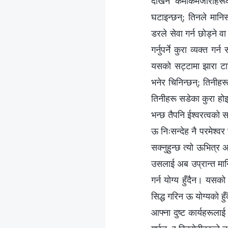
देखिने कमीकमजोरीहरूक
घटाइन्छन्‌; तिनले मानि
डरले सेवा गर्न छोड्ने 
गर्नुपर्ने कुरा व्यक्त 
यसको सट्टामा झारा टार्छ
भनेर चिनिन्छन्‌; तिनीहर
तिनीहरू सडेका कुरा होइन
भन्छ तैपनि ईश्‍वरत्वको सत
ऊ निःसन्देह नै परमेश्‍वर
सक्नुहुन्छ त्यो ऊभित्र अ
उसलाई अब उप्रान्त मान
गर्न योग्य हुँदैन। यसको 
सिद्ध गरिन ऊ योग्यको हु
आफ्ना दुष्ट कार्यहरूलाई 