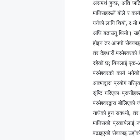
असमर्थ हुन्छ, अति जटि
मानिसहरूले बोले र कार्य
गर्नको लागि थियो, र यो 
अघि बढाउनु थियो। उहाँक
होइन तर आफ्नो सेवकाइला
तर देहधारी परमेश्‍वरको
रहेको छ; यिनलाई एक-अर्
परमेश्‍वरको कार्य भने
आत्माद्वारा प्रयोग गरि
सृष्टि गरिएका प्राणीह
परमेश्‍वरद्वारा बोलिएक
नाघेको हुन सक्थ्यो, तर 
मानिसको प्रकार्यलाई जन
बढाइएको सेवकाइ उहाँको व