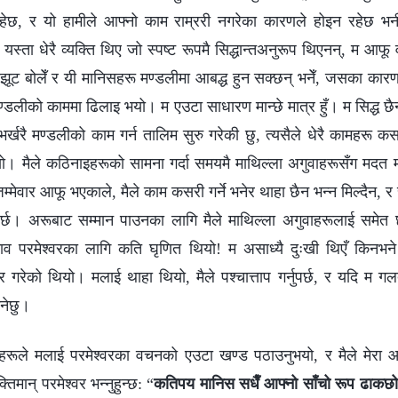
 रहेछ, र यो हामीले आफ्नो काम राम्ररी नगरेका कारणले होइन रहेछ भन
ा यस्ता धेरै व्यक्ति थिए जो स्पष्ट रूपमै सिद्धान्तअनुरूप थिएनन्, म आफू
ले झूट बोलेँ र यी मानिसहरू मण्डलीमा आबद्ध हुन सक्छन् भनेँ, जसका कारण
र मण्डलीको काममा ढिलाइ भयो। म एउटा साधारण मान्छे मात्र हुँ। म सिद्ध 
्खरै मण्डलीको काम गर्न तालिम सुरु गरेकी छु, त्यसैले धेरै कामहरू कसरी
ो। मैले कठिनाइहरूको सामना गर्दा समयमै माथिल्ला अगुवाहरूसँग मदत माग्न
िम्मेवार आफू भएकाले, मैले काम कसरी गर्ने भनेर थाहा छैन भन्न मिल्दैन, 
ुपर्छ। अरूबाट सम्मान पाउनका लागि मैले माथिल्ला अगुवाहरूलाई समेत छल
व परमेश्‍वरका लागि कति घृणित थियो! म असाध्यै दुःखी थिएँ किनभने
ेको थियो। मलाई थाहा थियो, मैले पश्चात्ताप गर्नुपर्छ, र यदि म गलत म
इनेछु।
रहरूले मलाई परमेश्‍वरका वचनको एउटा खण्ड पठाउनुभयो, र मैले मेरा आफ
तिमान्‌ परमेश्‍वर भन्‍नुहुन्छ: “
कतिपय मानिस सधैँ आफ्नो साँचो रूप ढाकछोप ग