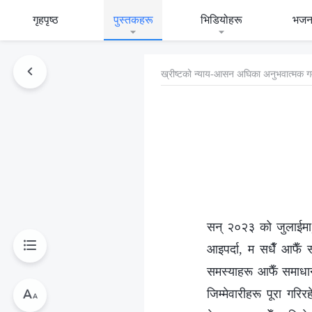
गृहपृष्ठ
पुस्तकहरू
भिडियोहरू
भजन
ख्रीष्‍टको न्याय-आसन अघिका अनुभवात्मक ग
सन् २०२३ को जुलाईमा, 
आइपर्दा, म सधैँ आफैँ स
समस्याहरू आफैँ समाधान 
जिम्मेवारीहरू पूरा गरि