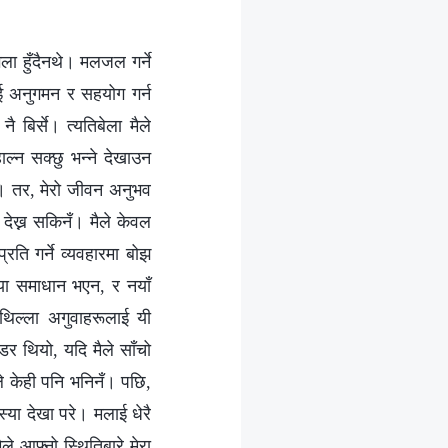
ा हुँदैनथे। मलजल गर्ने
ाई अनुगमन र सहयोग गर्न
 बिर्से। त्यतिबेला मैले
ाल्न सक्छु भन्ने देखाउन
ेँ। तर, मेरो जीवन अनुभव
 देख्न सकिनँ। मैले केवल
रति गर्ने व्यवहारमा बोझ
स्या समाधान भएन, र नयाँ
ाथिल्ला अगुवाहरूलाई यी
डर थियो, यदि मैले साँचो
ैले केही पनि भनिनँ। पछि,
्या देखा परे। मलाई धेरै
े आफ्नो स्थितिबारे मेरा