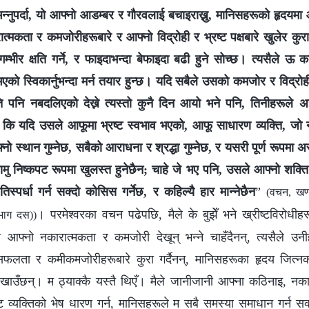
्नुपर्दा, यो आफ्नो आडम्बर र गौरवलाई बचाइराख्नु, मानिसहरूको हृदयमा आफ्
्मकता र कमजोरीहरूबारे र आफ्नो विद्रोही र भ्रष्ट पक्षबारे खुलेर कुर
गम्भीर क्षति गर्ने, र फाइदाभन्दा बेफाइदा बढी हुने सोच्छ। त्यसैले 
एको स्विकार्नुभन्दा मर्न तयार हुन्छ। यदि सबैले उसको कमजोर र विद्रोही 
 पनि नबदलिएको देख्ने त्यस्तो कुनै दिन आयो भने पनि, तिनीहरूले अ
छ कि यदि उसले आफूमा भ्रष्ट स्वभाव भएको, आफू साधारण व्यक्ति, जो 
ो स्थान गुम्नेछ, सबैको आराधना र श्रद्धा गुम्नेछ, र यसरी पूर्ण रूपमा 
ु निष्कपट रूपमा खुलस्त हुनेछैन; चाहे जे भए पनि, उसले आफ्नो शक्
िस्पर्धा गर्न सक्दो कोसिस गर्नेछ, र कहिल्यै हार मान्नेछैन
”
(वचन, खण्
। परमेश्‍वरका वचन पढेपछि, मैले के बुझेँ भने ख्रीष्टविरोधीह
भाग दस))
 आफ्नो नकारात्मकता र कमजोरी देखून् भन्ने चाहँदैनन्, त्यसैले उन
सफलता र कमीकमजोरीहरूबारे कुरा गर्दैनन्, मानिसहरूका हृदय जित्
देखाउँछन्। म ठ्याक्कै यस्तै थिएँ। मैले जानीजानी आफ्ना कठिनाइ, न
्ट व्यक्तिको भेष धारण गर्न, मानिसहरूले म सबै समस्या समाधान गर्न सक्