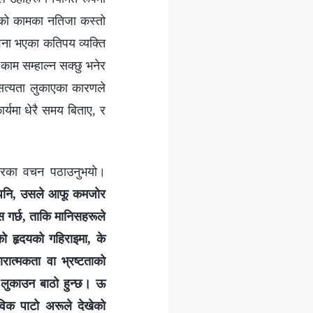
चारको कामका नतिजा कस्तो
वना भएका कतिपय व्यक्ति
काम सम्हाल्न सक्छु भनेर
े सत्यता लुकाएका कारणले
ार्यमा धेरै समय बिताए, र
्‍वरका वचन पठाउनुभयो।
े भए पनि, उसले आफू कमजोर
 गर्छ, ताकि मानिसहरूले
को हृदयको गहिराइमा, के
रात्मकता वा भ्रष्टताको
ू लुकाउन बाठो हुन्छ। ऊ
िक पाटो अरूले देखेको