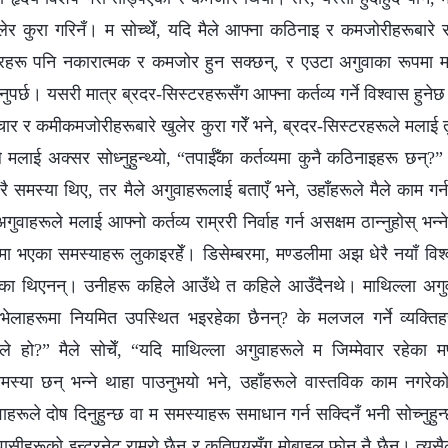
ेर कुरा गरिनँ। म सोच्थेँ, यदि मैले आफ्ना कठिनाइ र कमजोरीहरूबारे स
रहरू पनि नकारात्मक र कमजोर हुन सक्छन्, र एउटा अगुवाका रूपमा मसँ
पर्छ। यसरी मात्र ब्रदर-सिस्टरहरूसँग आफ्ना कर्तव्य गर्ने विश्वास हुनेछ। 
ार र कमीकमजोरीहरूबारे खुलेर कुरा गरेँ भने, ब्रदर-सिस्टरहरूले मलाई तुच्छ
मलाई अक्सर सोध्नुहुन्थ्यो, “तपाईँका कर्तव्यमा कुनै कठिनाइहरू छन्?” 
ै समस्या थिए, तर मैले अगुवाहरूलाई बताएँ भने, उहाँहरूले मैले काम गर्न 
ाहरूले मलाई आफ्नो कर्तव्य राम्ररी निर्वाह गर्न असक्षम ठान्नुहोस् भन्ने 
 भएका समस्याहरू लुकाइरहेँ। डिसेम्बरमा, मण्डलीमा अझ धेरै नयाँ विश्
का थिएनन्। उनीहरू कहिले आउँथे त कहिले आउँदैनथे। माथिल्ला अगुवा
भेलाहरूमा नियमित उपस्थित भइरहेका छैनन्? के मलजल गर्ने व्यक्ति
 हो?” मैले सोचेँ, “यदि माथिल्ला अगुवाहरूले म जिम्मेवार रहेका म
समस्या छन् भन्ने थाहा पाउनुभयो भने, उहाँहरूले वास्तविक काम नगरेको 
हरूले दोष दिनुहुन्छ वा म समस्याहरू समाधान गर्न सक्दिनँ भनी सोच्नुहुन्
विश्वासीहरूको इन्टरनेट राम्रो छैन र कतिपयसँग मोबाइल फोन नै छैन। त्यसै