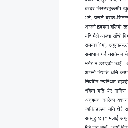
ब्रदर-सिस्टरहरूसँग खुल
भने, यसले ब्रदर-सिस्ट
आफ्नो हृदयमा बलियो रहनु
यदि मैले आफ्ना साँचो विच
समयावधिमा, अगुवाहरूले 
समाधान गर्न नसकेका धेर
भनेर म डराएकी थिएँ। अगुव
आफ्नो स्थिति अनि काममा
नियमित उपस्थित भइरहे
“किन यति धेरै मानिस 
अनुगमन नगरेका कारणले
व्यक्तिहरूमा यति धेरै 
सक्नुहुन्छ।” मलाई अगुवा
मैले झूट बोलेँ, “नयाँ 