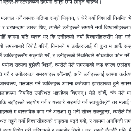
रा ब्रदर-सिस्टरहरूका हृदयमा राम्रो छाप छोड्न चाहन्थेँ।
जल गर्ने कामक नतिजा राम्रो थिएनन्, र धेरै नयाँ विश्वासी नियमित भेल
ी र घरधन्दामा व्यस्त थिए, त्यसैले उनीहरूले समयमै नयाँ विश्वासीहरूल
ँ काममा यति व्यस्त भए कि उनीहरूले नयाँ विश्वासीहरूसँग भेला गर्न नै
ी समस्याबारे रिपोर्ट गरिनँ, किनभने म उहाँहरूलाई यी कुरा म आफैँ सम्ह
्ने व्यक्तिहरूसँग सङ्गति गरेँ, र उनीहरूको स्थितिबारे सोधखोज फोन गर
े पर्याप्त सत्यता बुझेकी थिइनँ, त्यसैले मैले समस्याको जड कारण छर्लङ्ग
गरेँ र उनीहरूका समस्याहरू औँल्याएँ, अनि उनीहरूलाई आफ्ना कर्तव्यप्
ास्वरूप, मलजल गर्ने व्यक्तिहरू आफ्ना कर्तव्यमा झाराटारुवा हुने सम
ेलाहरूमा नियमित उपस्थित भइरहेका थिएनन्। मैले सोचेँ, “के मैले म
ताकि उहाँहरूले सहयोग गर्न र यसबारे सङ्गति गर्न सक्नुहोस्?” तर मलाई 
अगुवाहरूले म वास्तविक काम गर्न असक्षम छु भनी सोच्न सक्नुहुन्छ, त्यसैले म
ित नहुने नयाँ विश्वासीहरूको सङ्ख्या बढ्दै गयो, र काममा अनगिन्ती समस
 हृदय विशेष गरी तड्पिएको र कमजोर थियो। तर, यस्तो हुँदाहुँदै पनि, मैल