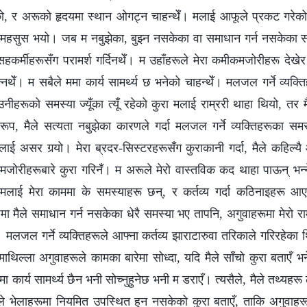
नेको, र अरूको हृदयमा स्थान ओगट्न चाहन्थेँ। मलाई आफूले प्रकट गरेको
 महसुस भयो। जब म नबुझेका, बुझ्न नसकेका वा समाधान गर्न नसकेका समस
कर्मीहरूसँग परामर्श गर्दिनथेँ। म उहाँहरूले मेरा कमीकमजोरीहरू देखेर
्नथेँ। म सबैले ममा कार्य सामर्थ्य छ भनेको चाहन्थेँ। मलजल गर्ने व्यक्
ीहरूको समस्या ज्यूँका त्यूँ रहेको कुरा मलाई राम्ररी थाहा थियो, तर म
ूप, मैले सत्यता नबुझेका कारणले गर्दा मलजल गर्ने व्यक्तिहरूका सम
ाई असर गर्‍यो। मेरा ब्रदर-सिस्टरहरूसँग कुराकानी गर्दा, मैले कहिल्यै आ
जोरीहरूबारे कुरा गरिनँ। म अरूले मेरो वास्तविक कद थाहा पाऊन् भन्
मलाई मेरा काममा के समस्याहरू छन्, र कर्तव्य गर्दा कठिनाइहरू आ
पमा मैले समाधान गर्न नसकेका धेरै समस्या भए तापनि, अगुवाहरूमा मेरो रा
। मलजल गर्ने व्यक्तिहरूले आफ्ना कर्तव्य झाराटारुवा तरिकाले गरिरहेक
थिल्ला अगुवाहरूले कामका बारेमा सोध्दा, यदि मैले साँचो कुरा बताएँ भ
ा कार्य सामर्थ्य छैन भनी सोच्नुहुनेछ भनी म डराएँ। त्यसैले, मैले तथ्यहरू 
े भेलाहरूमा नियमित उपस्थित हुन नसकेको कुरा बताएँ, ताकि अगुवाहर