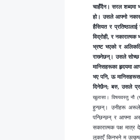
चाहँदैन। सरल शब्दमा भन
हो। उसले आफ्नो नकारात
हैसियत र प्रतिष्ठालाई 
विद्रोही, र नकारात्मक भ
भ्रष्ट भएको र अलिकति
राख्‍नेछन्। उसले सोच्
मानिसहरूका हृदयमा आफ्न
भए पनि, ऊ मानिसहरूसाम
दिनेछैन; बरु, उसले प्रत
खुलासा। विषयवस्तु नौ (
हुन्छन्। उनीहरू अरूले
पन्छिन्छन् र आफ्ना अ
सकारात्मक पक्ष मात्र 
लुकाएँ किनभने म उत्कृष