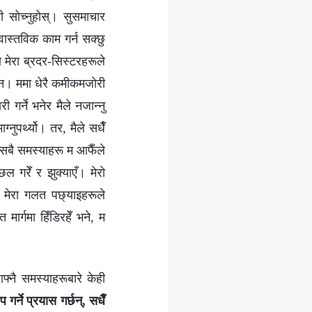
ी सोच्नुहोस्। सुसमाचार
 वास्तविक काम गर्न सक्छु
 मेरा ब्रदर-सिस्टरहरूले
छैन। ममा धेरै कमीकमजोरी
 गर्ने भनेर मैले नजान्नु
ुपर्थ्यो। तर, मैले सधैँ
र सबै समस्याहरू म आफैँले
 गरेँ र झुक्याएँ। मेरो
 मेरा गलत पछ्याइहरूले
ार्गमा हिँडिरहेँ भने, म
्नै समस्याहरूबारे केही
र्ने प्रयास गर्छन्, सधैँ