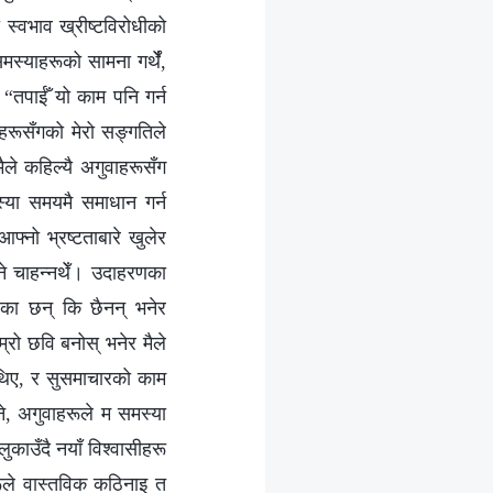
 स्वभाव ख्रीष्टविरोधीको
्याहरूको सामना गर्थेँ,
 “तपाईँ यो काम पनि गर्न
तिहरूसँगको मेरो सङ्गतिले
ैले कहिल्यै अगुवाहरूसँग
स्या समयमै समाधान गर्न
फ्नो भ्रष्टताबारे खुलेर
ने चाहन्नथेँ। उदाहरणका
एका छन् कि छैनन् भनेर
म्रो छवि बनोस् भनेर मैले
ा थिए, र सुसमाचारको काम
ने, अगुवाहरूले म समस्या
लुकाउँदै नयाँ विश्वासीहरू
ूले वास्तविक कठिनाइ त