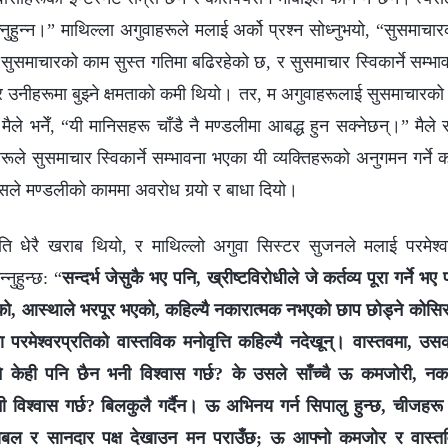
नुहुन्न।” माथिल्ला अगुवाहरूले मलाई अर्को प्रश्न सोध्नुभयो, “सुसमा
सुसमाचारको काम सुस्त गतिमा बढिरहेको छ, र सुसमाचार स्विकार्ने सम्भा
 र उनीहरूमा बुझ्ने क्षमताको कमी थियो। तर, म अगुवाहरूलाई सुसमाचारको 
ले मैले भनेँ, “यी मानिसहरू चाँडै नै मण्डलीमा आबद्ध हुन सक्नेछन्।” मैल
रहरूले सुसमाचार स्विकार्ने सम्भावना भएका यी व्यक्तिहरूको अनुगमन गर्ने क
 यसले मण्डलीको काममा अवरोध गर्‍यो र बाधा दियो।
िति धेरै खराब थियो, र माथिल्लो अगुवा सिस्टर सुजनले मलाई परमेश
्‍नुहुन्छ: “
सन्दर्भ जेसुकै भए पनि, ख्रीष्टविरोधीले जे कर्तव्य पूरा गर्न
ो, आस्थाले भरपूर भएको, कहिल्यै नकारात्मक नभएको छाप छोड्ने कोसिस
रमेश्‍वरप्रतिको वास्तविक मनोवृत्ति कहिल्यै नदेखून्। वास्तवमा, उस
्ने केही पनि छैन भनी विश्‍वास गर्छ? के उसले साँच्‍चै ऊ कमजोरी, नका
िश्‍वास गर्छ? बिलकुलै गर्दैन। ऊ अभिनय गर्न सिपालु हुन्छ, चीजहर
बल र सानदार पक्ष देखाउन मन पराउँछ; ऊ आफ्नो कमजोर र वास्तव