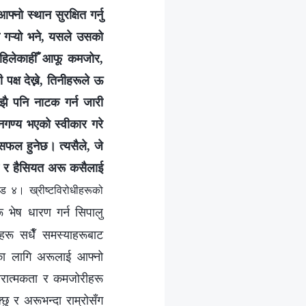
नो स्थान सुरक्षित गर्नु
ा गऱ्यो भने, यसले उसको
ऊ कहिलेकाहीँ आफू कमजोर,
पक्ष देख्ने, तिनीहरूले ऊ
झै पनि नाटक गर्न जारी
नगण्य भएको स्वीकार गरे
असफल हुनेछ। त्यसैले, जे
ति र हैसियत अरू कसैलाई
ड ४। ख्रीष्टविरोधीहरूको
रू भेष धारण गर्न सिपालु
ीहरू सधैँ समस्याहरूबाट
नका लागि अरूलाई आफ्नो
कारात्मकता र कमजोरीहरू
छु र अरूभन्दा राम्रोसँग