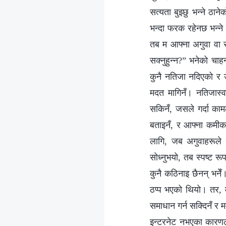
सत्यता बुझ्छु भन्ने ठा
भन्दा फरक रहेनछ भन्ने
तब म आफ्ना अगुवा वा सह
सक्नुहुन्न?” भनेको चाहन
कुनै नतिजा नदिएको र उन
मदत मागिनँ। नतिजास्वर
सकिनँ, जसले गर्दा कामल
बताइनँ, र आफ्ना कमीकम
लागि, जब अगुवाहरूले 
सोध्नुभयो, तब स्पष्ट रू
कुनै कठिनाइ छैनन् भनेँ
ठप्प भएको थियो। तर, मा
समाधान गर्न सक्दिनँ र मम
इन्टरनेट नभएका कारणल