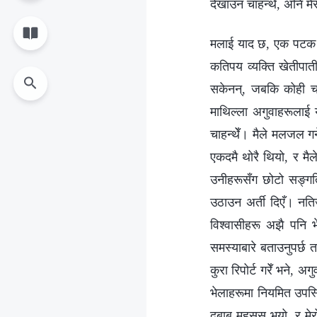
देखाउन चाहन्थेँ, अनि मे
मलाई याद छ, एक पटक मल
कतिपय व्यक्ति खेतीपात
सकेनन्, जबकि कोही चाहि
माथिल्ला अगुवाहरूलाई य
चाहन्थेँ। मैले मलजल गर
एकदमै थोरै थियो, र मैल
उनीहरूसँग छोटो सङ्गति 
उठाउन अर्ती दिएँ। नतिज
विश्वासीहरू अझै पनि भ
समस्याबारे बताउनुपर्छ 
कुरा रिपोर्ट गरेँ भने, 
भेलाहरूमा नियमित उपस्थ
दबाब महसुस भयो, र मेरो