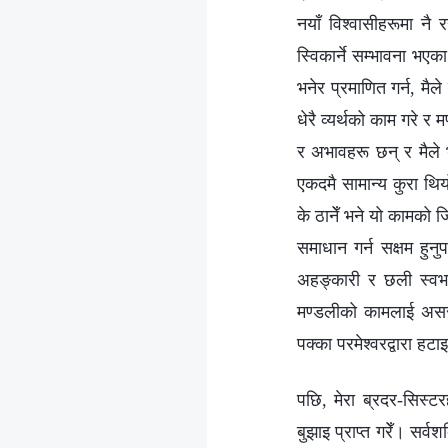
नयाँ विश्वासीहरूमा नै
स्विकार्ने सम्भावना भएक
भनेर प्रमाणित गर्न, मै
धेरै व्यर्थको काम गरे 
र अभावहरू छन् र मैले भर
एकदमै सामान्य कुरा थिय
के ठानेँ भने यो कामको ज
समाधान गर्न सक्षम हुन
अहङ्कारी र छली स्वभा
मण्डलीको कामलाई असर गर
पक्का परमेश्‍वरद्वारा हटा
पछि, मेरा ब्रदर-सिस्ट
बुझाइ प्राप्त गरेँ। सर्वशक्