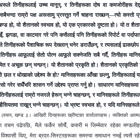
अरूले तिनीहरूलाई उच्च मानून्, र तिनीहरूका दोष वा कमजोरीहरू देख्
बैभन्दा राम्रो पक्ष अरूसामु प्रस्तुत गर्ने चाहना राख्छन्—त्यो कस्तो 
्ड हो, यो शैतानको स्वभाव हो, यो एक प्रकारको दुष्टता हो। यो त शै
इँ, झगडा, वा काटमार गरे पनि कसैलाई पनि तिनीहरूको रिपोर्ट वा पर्दाफास
े तिनीहरूको पैशाचिक रूप देख्लान् भनेर डराउँछन्, र त्यसलाई ढाकछोप
नीहरू आफूलाई सेतो पोत्न आफूले सक्नेजति सबै गर्दै, तिनीहरू मानिसहर
िमित र अचूक छन् भन्छन्। यो शैतानको प्रकृति हो। शैतानको प्रकृतिको स
 छल र धोखाको उद्देश्य के हो? मानिसहरूका आँखा छल्नु, तिनीहरूलाई 
त्यसो गरेर सधैँभरि शासन गर्ने उद्देश्य प्राप्त गर्नु हो। साधारण मानिसहरू
िनीहरूलाई राम्रो नजरले हेरून् भन्‍ने चाहन्छन्, र मानिसहरूले तिनीहरूल
सियतमा राखून् भन्‍ने चाहन्छन्। यो भ्रष्ट स्वभाव हो, र यदि मानिसहरूले 
”
(वचन, खण्ड ३। आखिरी दिनहरूका ख्रीष्टका वार्तालापहरू। व्यक्तिको आत्मआचरण
का वचन पढेपछि, मैले फर्केर सोचेँ, कसरी म जिम्मेवार रहेका मण्डली
ाँ विश्वासी थिए, मेरा ब्रदर-सिस्टरहरूका समस्या समाधान नभई त्यसै र