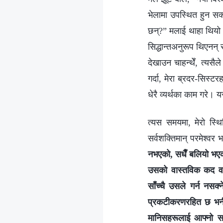
भेलामा उपस्थित हुन सक्
छन्?” मलाई थाहा थियो 
सिद्धान्तअनुरूप थिएनन्
देखाउन चाहन्थेँ, त्यसै
गर्दा, मेरा ब्रदर-सिस्ट
धेरै व्यर्थका काम गरे।
त्यस समयमा, मेरो स्थ
सर्वशक्तिमान्‌ परमेश्‍वर भन
नभएको, सधैँ बलियो भएक
उसको वास्तविक कद वा प
साँच्चै उसले गर्न नसक
प्रकटीकरणरहित छ भनी व
मानिसहरूलाई आफ्नो स