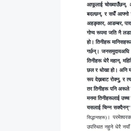
आफूलाई चोख्याउँछन्, 
बदल्छन्, र सधैँ आफ्नो स
अहङ्कार, आडम्बर, पाखण
गोप्य रूपमा जति नै लडा
हो। तिनीहरू मानिसहरूल
गर्छन्। जनसमुदायअघि ति
तिनीहरू धेरै महान्, मह
छल र धोखा हो। अनि यो
रूप देख्नबाट रोक्नु, र 
तर तिनीहरू पनि अरूले त
मनमा तिनीहरूलाई उच्च है
यसलाई चिन्न सक्दैनन्
। परमेश्‍वर
सिद्धान्तहरू)
उपस्थित नहुने धेरै नय