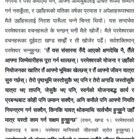
नगरेमा र पैसा कमाएमा भने, आफ्ना आमाबुबालाई उचित रूपमा सम्मान
गर्न नसकूँला, र उहाँहरूको यतिका वर्षका प्रयास र अपेक्षाहरूपश्चात
मैले उहाँहरूलाई निराश पारूँला भन्ने चिन्ता थियो। यस सन्दर्भमा
परमेश्‍वरका वचनहरूले के भन्छन् भनी मैले खोजेँ। मैले परमेश्‍वरका
वचनहरूका दुईवटा खण्ड सम्झेँ र ती खोजेर पढेँ। सर्वशक्तिमान्‌
परमेश्‍वर भन्‍नुहुन्छ: “
तँ यस संसारमा रुँदै आएको क्षणदेखि नै, तैँले
आफ्ना जिम्मेवारीहरू पूरा गर्न थाल्छस्। परमेश्‍वरको योजना र उहाँको
नियोजनका खातिर तँ आफ्नो भूमिका खेल्छस् र तँ आफ्नो जीवन यात्रा
सुरु गर्छस्। तेरो पृष्‍ठभूमि जस्तोसुकै भए पनि र तेरो अगाडि जस्तोसुकै
यात्रा भए तापनि, जेसुकै भए पनि, स्वर्गको योजनाबद्ध कार्य र
प्रबन्धबाट कोही पनि उम्कन सक्दैन, अनि कसैले पनि आफ्‍नो नियति
नियन्त्रण गर्न सक्दैन, किनकि यावत् थोकमाथि सार्वभौम हुनुहुने उहाँ
मात्र यस्तो काम गर्न सक्षम हुनुहुन्छ
”
(वचन, खण्ड १। परमेश्‍वरको
।
देखापराइ र काम। परमेश्‍वर मानिसको जीवनको स्रोत हुनुहुन्छ)