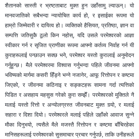
शैतानको सास्ती र भ्रष्टताबाट मुक्त हुन उहाँसामु ल्याऊन्। यो
मानवजातिको सबैभन्दा न्यायोचित कार्य हो, र इसाईका रूपमा यो
हाम्रो जिम्मेवारी र दायित्व हो। व्यक्तिको हैसियत, प्रतिष्ठा, ज्ञान वा
सम्पत्ति जतिसुकै ठूलो किन नहोस्, यदि उसले परमेश्‍वरको आज्ञा
स्वीकार गर्न र सृजित प्राणीका रूपमा आफ्नो कर्तव्य निर्वाह गर्न यी
कुराहरूलाई पन्छाउन सक्छ भने, परमेश्‍वर यस्तो कुरालाई अनुमोदन
गर्नुहुन्छ। मैले परमेश्‍वरमा विश्वास गर्नुभन्दा पहिले जीवनमा आफ्नो
भविष्यको मार्गमा कसरी हिँड्ने भन्ने नजानेर, आफू रित्तोपन र कष्टमा
जिएको, र जीवनमा कठिनाइ र सङ्कटहरू सामना गर्दा त्यत्तिको
पिडित र असहाय महसुस गरेको कुरा सम्झेँ। परमेश्‍वरको मुक्तिले नै
मलाई यस्तो रित्तो र अन्योलग्रस्त जीवनबाट मुक्त गर्‍यो, र मलाई
सहारा र दिशा दियो। परमेश्‍वरले मलाई पहिले उहाँको आवाज सुन्ने
मौका दिनुभयो, त्यसैले मैले मजस्तै रित्तोपन र कष्टमा बाँचिरहेका
मानिसहरूलाई परमेश्‍वरको सुसमाचार प्रचार गर्नुपर्छ, ताकि उनीहरूले