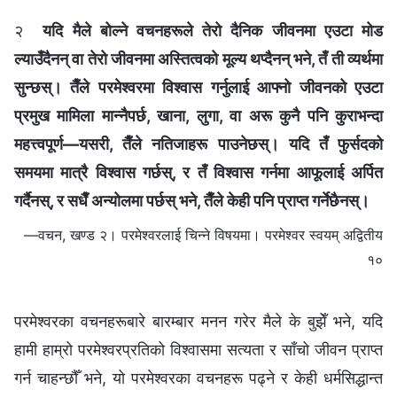
२
यदि मैले बोल्ने वचनहरूले तेरो दैनिक जीवनमा एउटा मोड
ल्याउँदैनन् वा तेरो जीवनमा अस्तित्वको मूल्य थप्दैनन् भने, तँ ती व्यर्थमा
सुन्छस्। तैँले परमेश्‍वरमा विश्‍वास गर्नुलाई आफ्नो जीवनको एउटा
प्रमुख मामिला मान्नैपर्छ, खाना, लुगा, वा अरू कुनै पनि कुराभन्दा
महत्त्वपूर्ण—यसरी, तैँले नतिजाहरू पाउनेछस्। यदि तँ फुर्सदको
समयमा मात्रै विश्‍वास गर्छस्, र तँ विश्‍वास गर्नमा आफूलाई अर्पित
गर्दैनस्, र सधैँ अन्योलमा पर्छस् भने, तैँले केही पनि प्राप्त गर्नेछैनस्।
—वचन, खण्ड २। परमेश्‍वरलाई चिन्‍ने विषयमा। परमेश्‍वर स्वयम् अद्वितीय
१०
परमेश्‍वरका वचनहरूबारे बारम्बार मनन गरेर मैले के बुझेँ भने, यदि
हामी हाम्रो परमेश्‍वरप्रतिको विश्वासमा सत्यता र साँचो जीवन प्राप्त
गर्न चाहन्छौँ भने, यो परमेश्‍वरका वचनहरू पढ्ने र केही धर्मसिद्धान्त