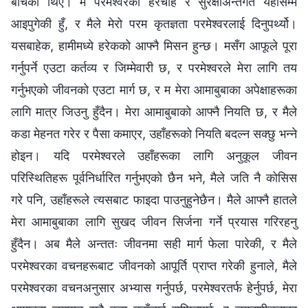
बाँचेकी थिएँ। म परमेश्‍वरको हेरचाह र सुरक्षाअन्तर्गत यहाँसम्म
आइपुगेकी हुँ, र मैले मेरो परम कृतज्ञता परमेश्‍वरलाई दिनुपर्थ्यो।
यसबाहेक, हामीमध्ये हरेकको आफ्नै मिसन हुन्छ। मसँग आफूले पूरा
गर्नुपर्ने एउटा कर्तव्य र जिम्मेवारी छ, र परमेश्‍वरले मेरा लागि तय
गर्नुभएको जीवनको एउटा मार्ग छ, र म मेरा आमाबुबाका अपेक्षाहरूका
लागि मात्र जिउनु हुँदैन। मेरा आमाबुबाको आफ्नै नियति छ, र मैले
कडा मेहनत गरेर र पैसा कमाएर, उहाँहरूको नियति बदल्न सक्छु भन्ने
होइन। यदि परमेश्‍वरले उहाँहरूका लागि अनुकूल जीवन
परिस्थितिहरू पूर्वनिर्धारित गर्नुभएको छैन भने, मैले जति नै कोसिस
गरे पनि, उहाँहरूले त्यसबाट फाइदा पाउनुहुनेछैन। मैले आफ्नै हातले
मेरा आमाबुबाका लागि सुखद जीवन सिर्जना गर्ने प्रयास गरिरहनु
हुँदैन। अब मैले अन्ततः जीवनमा सही मार्ग फेला पारेकी, र मैले
परमेश्‍वरका वचनहरूबाट जीवनको आपूर्ति प्राप्त गरेकी हुनाले, मैले
परमेश्‍वरका वचनअनुसार अभ्यास गर्नुपर्छ, परमेश्‍वरतर्फ हेर्नुपर्छ, मेरा