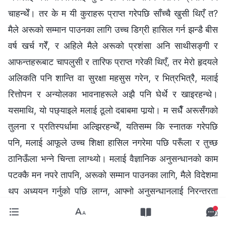
चाहन्थेँ। तर के म यी कुराहरू प्राप्त गरेपछि साँच्चै खुसी थिएँ त?
मैले अरूको सम्मान पाउनका लागि उच्च डिग्री हासिल गर्न झन्डै बीस
वर्ष खर्च गरेँ, र अहिले मैले अरूको प्रशंसा अनि साथीसङ्गी र
आफन्तहरूबाट चापलुसी र तारिफ प्राप्त गरेकी थिएँ, तर मेरो हृदयले
अलिकति पनि शान्ति वा सुरक्षा महसुस गरेन, र भित्रभित्रै, मलाई
रित्तोपन र अन्योलका भावनाहरूले अझै पनि घेर्थे र खाइरहन्थे।
यसमाथि, यो पछ्याइले मलाई ठूलो दबाबमा पार्‍यो। म सधैँ अरूसँगको
तुलना र प्रतिस्पर्धामा अल्झिरहन्थेँ, यतिसम्म कि स्नातक गरेपछि
पनि, मलाई आफूले उच्च शिक्षा हासिल नगरेमा पछि परूँला र तुच्छ
ठानिऊँला भन्ने चिन्ता लाग्थ्यो। मलाई वैज्ञानिक अनुसन्धानको काम
पटक्कै मन नपरे तापनि, अरूको सम्मान पाउनका लागि, मैले विदेशमा
थप अध्ययन गर्नुको पछि लाग्न, आफ्नो अनुसन्धानलाई निरन्तरता
दिन, र यसका लागि लागिपर्नका निम्ति आफ्नो जीवन नै बिताउन
आफैँलाई बाध्य पारेँ। मैले के महसुस गरेँ भने ख्याति र प्राप्तिको