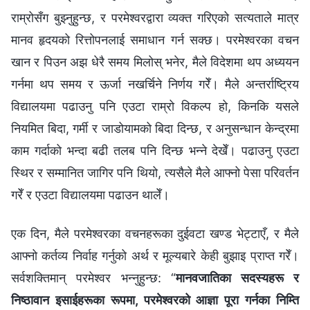
राम्रोसँग बुझ्नुहुन्छ, र परमेश्‍वरद्वारा व्यक्त गरिएको सत्यताले मात्र
मानव हृदयको रित्तोपनलाई समाधान गर्न सक्छ। परमेश्‍वरका वचन
खान र पिउन अझ धेरै समय मिलोस् भनेर, मैले विदेशमा थप अध्ययन
गर्नमा थप समय र ऊर्जा नखर्चिने निर्णय गरेँ। मैले अन्तर्राष्ट्रिय
विद्यालयमा पढाउनु पनि एउटा राम्रो विकल्प हो, किनकि यसले
नियमित बिदा, गर्मी र जाडोयामको बिदा दिन्छ, र अनुसन्धान केन्द्रमा
काम गर्दाको भन्दा बढी तलब पनि दिन्छ भन्ने देखेँ। पढाउनु एउटा
स्थिर र सम्मानित जागिर पनि थियो, त्यसैले मैले आफ्नो पेसा परिवर्तन
गरेँ र एउटा विद्यालयमा पढाउन थालेँ।
एक दिन, मैले परमेश्‍वरका वचनहरूका दुईवटा खण्ड भेट्टाएँ, र मैले
आफ्नो कर्तव्य निर्वाह गर्नुको अर्थ र मूल्यबारे केही बुझाइ प्राप्त गरेँ।
सर्वशक्तिमान्‌ परमेश्‍वर भन्‍नुहुन्छ: “
मानवजातिका सदस्यहरू र
निष्ठावान इसाईहरूका रूपमा, परमेश्‍वरको आज्ञा पूरा गर्नका निम्ति