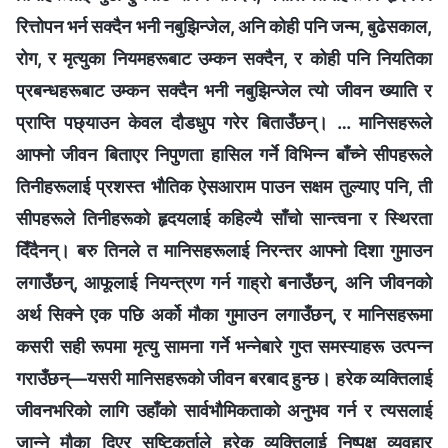
रित्तोपन भर्न सक्दैन भनी नबुझिन्जेल, अनि कोही पनि जन्म, बुढेसकाल,
रोग, र मृत्युका नियमहरूबाट उम्कन सक्दैन, र कोही पनि नियतिका
प्रबन्धहरूबाट उम्कन सक्दैन भनी नबुझिन्जेल त्यो जीवन ख्याति र
प्राप्ति पछ्याउन केवल दौडधुप गरेर बिताउँछन्। … मानिसहरूले
आफ्‍नो जीवन बिताएर निपुणता हासिल गर्ने विभिन्न बाँच्ने सीपहरूले
तिनीहरूलाई प्रशस्त भौतिक ऐसआराम पाउन सक्षम तुल्याए पनि, ती
सीपहरूले तिनीहरूको हृदयलाई कहिल्यै साँचो सान्त्वना र स्थिरता
दिँदैनन्। बरु तिनले त मानिसहरूलाई निरन्तर आफ्‍नो दिशा गुमाउन
लगाउँछन्, आफूलाई नियन्त्रण गर्न गाह्रो बनाउँछन्, अनि जीवनको
अर्थ सिक्‍ने एक पछि अर्को मौका गुमाउन लगाउँछन्, र मानिसहरूमा
कसरी सही रूपमा मृत्यु सामना गर्ने भन्नेबारे गुप्त समस्याहरू उत्पन्न
गराउँछन्—यसरी मानिसहरूको जीवन बरबाद हुन्छ। हरेक व्यक्तिलाई
जीवनभरिको लागि उहाँको सार्वभौमिकताको अनुभव गर्न र त्यसलाई
जान्‍ने मौका दिएर सृष्टिकर्ताले हरेक व्यक्तिलाई निष्पक्ष व्यवहार