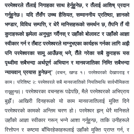
परमेश्‍वरले तँलाई निगाहका साथ हेर्नुहुनेछ, र तँलाई आशिष् प्रदान
गर्नुहुनेछ। यदि तँसँग उच्च हैसियत, सम्माननीय प्रतिष्ठा, ज्ञानको
भण्डार, विविध सम्पत्ति, र धेरै मानिसहरूको समर्थन छ, तैपनि तँ यी
कुराहरूको झमेला अनुभूत गर्दैनस् र उहाँको बोलावट र उहाँको आज्ञा
स्वीकार गर्न र तँबाट परमेश्‍वरले माग्‍नुभएका कार्यहरू गर्नका लागि अझै
पनि परमेश्‍वरका सामु आउँछस् भने, तैँले गरेका सबै कुराहरू यस
पृथ्वीमा सबैभन्दा अर्थपूर्ण अभियान र मानवजातिका निम्ति सबैभन्दा
न्यायवान् प्रयास हुनेछन्
”
(वचन, खण्ड १। परमेश्‍वरको देखापराइ र
काम। परिशिष्ट २: परमेश्‍वरले सबै मानवजातिको नियतिमाथि सार्वभौमिकता
। परमेश्‍वरका वचनहरू पढेपछि, मैले परमेश्‍वरको अभिप्राय
राख्नुहुन्छ)
बुझेँ। आखिरी दिनहरूको यो काम मानवजातिलाई मुक्ति दिने
परमेश्‍वरको कामको अन्तिम चरण हो। परमेश्‍वर झन् धेरै मानिसले
उहाँको आज्ञा स्वीकार गरून् भन्ने आशा गर्नुहुन्छ, ताकि उनीहरूले
रित्तोपन र कष्टमा बाँचिरहेकाहरूलाई उहाँको मुक्ति प्राप्त गर्न, र