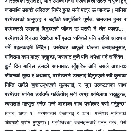
अस्तित्वको स्रोत हो, अनि उसको मनमा भएका विश्वासहरू नै पुँजी हुन्
जसमाथि उसको अस्तित्व निर्भर हुन्छ भन्‍ने मात्र ऊ जान्दछ। मानिस
परमेश्‍वरको अनुग्रह र उहाँको आपूर्तिबारे पूर्णतः अनजान हुन्छ र
परमेश्‍वरले उसलाई दिनुभएको जीवन ऊ यसरी नै खेर फाल्छ…।
परमेश्‍वरले दिनरात रेखदेख गर्ने एउटा व्यक्तिले पनि उहाँको आराधना
गर्ने पहलकदमी लिँदैन। परमेश्‍वर आफूले योजना बनाएअनुसार,
मानिसमा काम मात्र गर्नुहुन्छ, जसबाट कुनै पनि अपेक्षा गर्न सकिँदैन।
कुनै दिन मानिस उसको सपनाबाट ब्युँझनेछ अनि उसले अचानक
जीवनको मूल्य र अर्थलाई, परमेश्‍वरले उसलाई दिनुभएको सबै कुराका
निम्ति उहाँले चुकाउनुभएको मूल्यलाई, र जुन उत्कटताका साथ
परमेश्‍वर मानिस उहाँतर्फ फर्कियोस् भनी व्यग्र अभिलाषा राख्नुहुन्छ,
त्यसलाई महसुस गर्नेछ भन्ने आशाका साथ परमेश्‍वर यसो गर्नुहुन्छ
”
(वचन, खण्ड १। परमेश्‍वरको देखापराइ र काम। परमेश्‍वर मानिसको
। परमेश्‍वरका वचनहरूबारे मनन गरेर, मेरो
जीवनको स्रोत हुनुहुन्छ)