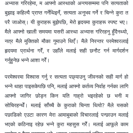
अभ्यास गरिरहेमा, म आफ्नो आस्थाको अन्त्यसम्ममा पनि सत्यताको
बुझाइ कहिल्यै प्राप्त गर्नेथिइनँ, सत्यता अनुभव गर्ने र चिन्ने कुरा त
परै जाओस्। यी कुराहरू बुझेपछि, मेरो हृदयमा कुराहरू स्पष्ट भए।
मैले आफ्नो खाली समयमा यसरी आस्था अभ्यास गरिरहनु हुँदैनथ्यो,
नत्र मैले मुक्तिको मौका गुमाउने थिएँ। मैले निरन्तर परमेश्‍वरलाई
हृदयमा प्रार्थना गरेँ, र उहाँले मलाई सही छनौट गर्न मार्गदर्शन
गर्नुहुनेछ भन्ने आशा गरेँ।
परमेश्‍वरमा विश्वास गर्नु र सत्यता पछ्याउनु जीवनको सही मार्ग हो
भन्ने थाहा पाइसकेपछि पनि, मलाई आफ्नो कर्तव्य निर्वाह गर्नका लागि
आफ्नो जागिर छोड्न किन यति गाह्रो भइरहेको छ भनी म
सोचिरहन्थेँ। मलाई साँच्चै के कुराको चिन्ता थियो? मैले यसको
पछाडिको एउटा कारण मेरा आमाबुबाको विचारलाई पन्छाउन मलाई
भएको कठिनाइ रहेछ भन्ने कुरा महसुस गरेँ। मलाई आफूले काम