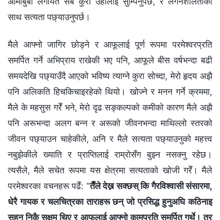
आमाबुबा लगायत सबै कुरा उहाँलाई सुम्पिनुपर्छ, र लगनशीलताका
साथ सत्यता पछ्याउनुपर्छ।
मैले आफ्नो जागिर छोड्ने र आफूलाई पूर्ण रूपमा परमेश्‍वरप्रति
समर्पित गर्ने अभिप्राय राखेकी भए पनि, आफूले बीस वर्षभन्दा बढी
समयदेखि पछ्याउँदै आएको भविष्य त्याग्ने कुरा सोच्दा, मेरो हृदय अझै
पनि अलिकति हिचकिचाइरहेको थियो। खोज्ने र मनन गर्ने क्रममा,
मैले के महसुस गरेँ भने, मेरो दृढ सङ्कल्पको कमीको कारण मैले अझै
पनि अरूभन्दा अलग बन्न र अरूको जीवनभन्दा माथिल्लो स्तरको
जीवन पछ्याउन चाहेकीले, अनि र मैले सत्यता पछ्याउनुको महत्त्व
नबुझेकीले ख्याति र प्राप्तिलाई राम्रोसँग बुझ्न नसक्नु रहेछ।
त्यसैले, मैले सचेत रूपमा यस क्षेत्रमा सत्यताको खोजी गरेँ। मैले
परमेश्‍वरका वचनहरू पढेँ: “
तैँले देख्न सक्छस् कि गैरविश्‍वासी संसारमा,
धेरै गायक र चलचित्रका ताराहरू छन् जो प्रसिद्ध हुनुअघि कठिनाइ
सहन निकै सक्षम थिए र आफूलाई आफ्नो कामप्रति समर्पित गर्थे। तर