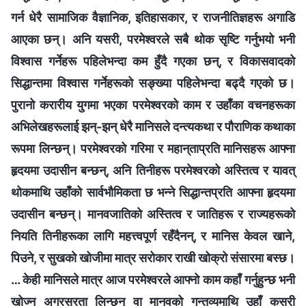
गर्न धेरै सामाजिक वैज्ञानिक, इतिहासकार, र राजनीतिज्ञहरू अगाडि
आएका छन्। अनि यसरी, परमेश्‍वरले सबै थोक सृष्टि गर्नुभयो भनी
विश्‍वास गर्नेहरू पहिलेभन्दा कम हुँदै गएका छन्, र विकासवादको
सिद्धान्तमा विश्‍वास गर्नेहरूको सङ्ख्या पहिलेभन्दा बढ्दै गएको छ।
पुरानो करारीय युगमा भएका परमेश्‍वरको काम र उहाँका वचनहरूका
अभिलेखहरूलाई झन्-झन् धेरै मानिसले दन्त्यकथा र पौराणिक कथाका
रूपमा लिन्छन्। परमेश्‍वरको गरिमा र महान्‌ताप्रति मानिसहरू आफ्ना
हृदयमा उदासीन बन्छन्, अनि तिनीहरू परमेश्‍वरको अस्तित्व र यावत्
थोकमाथि उहाँको सार्वभौमिकता छ भन्‍ने सिद्धान्तप्रति आफ्ना हृदयमा
उदासीन बन्छन्। मानवजातिको अस्तित्व र जातिहरू र राज्यहरूको
नियति तिनीहरूका लागि महत्त्वपूर्ण रहँदैनन्, र मानिस केवल खाने,
पिउने, र सुखको खोजीमा मात्र सरोकार राखी खोक्रो संसारमा बस्छ।
… केही मानिसले मात्र आज परमेश्‍वरले आफ्नो काम कहाँ गर्नुहुन्छ भनी
खोज्न अग्रसरता लिन्छन् वा मानवको गन्तव्यमाथि उहाँ कसरी