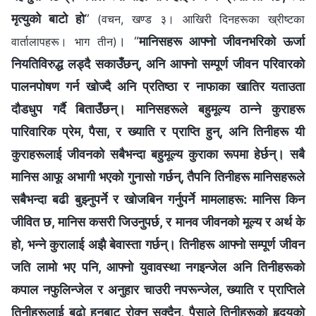
मृत्युको बाटो हो
”
(वचन, खण्ड ३। आखिरी दिनहरूका ख्रीष्टका
। “
मानिसहरू आफ्‍नो जीवनभरिको ऊर्जा
वार्तालापहरू। भाग तीन)
नियतिविरुद्ध लड्दै सकाउँछन्, अनि आफ्‍नो सम्पूर्ण जीवन परिवारको
पालनपोषण गर्न खोज्दै अनि प्रतिष्ठा र नाफाका खातिर यताउता
दौडधुप गर्दै बिताउँछन्। मानिसहरूले बहुमूल्य ठान्ने कुराहरू
पारिवारिक प्रेम, पैसा, र ख्याति र प्राप्ति हुन्, अनि तिनीहरू यी
कुराहरूलाई जीवनको सबैभन्दा बहुमूल्य कुराका रूपमा हेर्छन्। सबै
मानिस आफू अभागी भएको गुनासो गर्छन्, तैपनि तिनीहरू मानिसहरूले
सबैभन्दा बढी बुझ्नुपर्ने र खोजबिन गर्नुपर्ने मामलाहरू: मानिस किन
जीवित छ, मानिस कसरी जिउनुपर्छ, र मानव जीवनको मूल्य र अर्थ के
हो, भन्ने कुरालाई अझै बेवास्ता गर्छन्। तिनीहरू आफ्नो सम्पूर्ण जीवन
जति लामो भए पनि, आफ्नो युवावस्था नगइन्जेल अनि तिनीहरूको
कपाल नफुलिन्जेल र अनुहार चाउरी नपरून्जेल, ख्याति र प्राप्तिले
तिनीहरूलाई बुढो हुनबाट रोक्न सक्दैन, पैसाले तिनीहरूको हृदयको