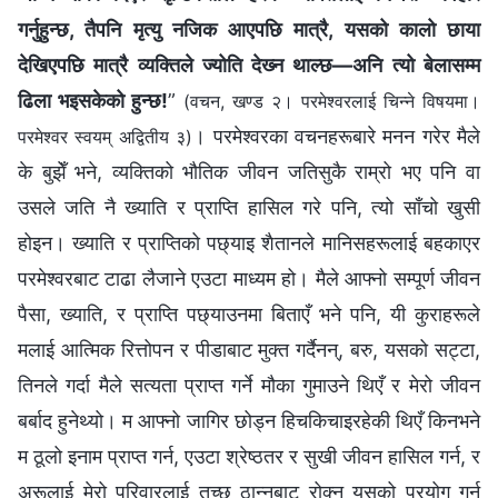
गर्नुहुन्छ, तैपनि मृत्यु नजिक आएपछि मात्रै, यसको कालो छाया
देखिएपछि मात्रै व्यक्तिले ज्योति देख्‍न थाल्छ—अनि त्यो बेलासम्‍म
ढिला भइसकेको हुन्छ!
”
(वचन, खण्ड २। परमेश्‍वरलाई चिन्‍ने विषयमा।
। परमेश्‍वरका वचनहरूबारे मनन गरेर मैले
परमेश्‍वर स्वयम् अद्वितीय ३)
के बुझेँ भने, व्यक्तिको भौतिक जीवन जतिसुकै राम्रो भए पनि वा
उसले जति नै ख्याति र प्राप्ति हासिल गरे पनि, त्यो साँचो खुसी
होइन। ख्याति र प्राप्तिको पछ्याइ शैतानले मानिसहरूलाई बहकाएर
परमेश्‍वरबाट टाढा लैजाने एउटा माध्यम हो। मैले आफ्नो सम्पूर्ण जीवन
पैसा, ख्याति, र प्राप्ति पछ्याउनमा बिताएँ भने पनि, यी कुराहरूले
मलाई आत्मिक रित्तोपन र पीडाबाट मुक्त गर्दैनन्, बरु, यसको सट्टा,
तिनले गर्दा मैले सत्यता प्राप्त गर्ने मौका गुमाउने थिएँ र मेरो जीवन
बर्बाद हुनेथ्यो। म आफ्नो जागिर छोड्न हिचकिचाइरहेकी थिएँ किनभने
म ठूलो इनाम प्राप्त गर्न, एउटा श्रेष्ठतर र सुखी जीवन हासिल गर्न, र
अरूलाई मेरो परिवारलाई तुच्छ ठान्नबाट रोक्न यसको प्रयोग गर्न