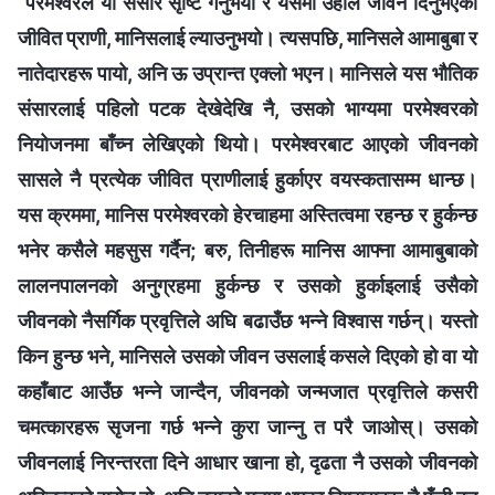
“
परमेश्‍वरले यो संसार सृष्‍टि गर्नुभयो र यसमा उहाँले जीवन दिनुभएको
जीवित प्राणी, मानिसलाई ल्याउनुभयो। त्यसपछि, मानिसले आमाबुबा र
नातेदारहरू पायो, अनि ऊ उप्रान्त एक्लो भएन। मानिसले यस भौतिक
संसारलाई पहिलो पटक देखेदेखि नै, उसको भाग्यमा परमेश्‍वरको
नियोजनमा बाँच्न लेखिएको थियो। परमेश्‍वरबाट आएको जीवनको
सासले नै प्रत्येक जीवित प्राणीलाई हुर्काएर वयस्कतासम्म धान्छ।
यस क्रममा, मानिस परमेश्‍वरको हेरचाहमा अस्तित्वमा रहन्छ र हुर्कन्छ
भनेर कसैले महसुस गर्दैन; बरु, तिनीहरू मानिस आफ्ना आमाबुबाको
लालनपालनको अनुग्रहमा हुर्कन्छ र उसको हुर्काइलाई उसैको
जीवनको नैसर्गिक प्रवृत्तिले अघि बढाउँछ भन्‍ने विश्‍वास गर्छन्। यस्तो
किन हुन्छ भने, मानिसले उसको जीवन उसलाई कसले दिएको हो वा यो
कहाँबाट आउँछ भन्‍ने जान्दैन, जीवनको जन्मजात प्रवृत्तिले कसरी
चमत्कारहरू सृजना गर्छ भन्‍ने कुरा जान्नु त परै जाओस्। उसको
जीवनलाई निरन्तरता दिने आधार खाना हो, दृढता नै उसको जीवनको