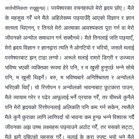
। परमेश्‍वरका वचनहरूले मेरो हृदय छोए। मैले
सार्वभौमिकता राख्नुहुन्छ)
के महसुस गरेँ भने मैले अहिलेसम्म पछ्याउँदै आएको विज्ञान र ज्ञान
सत्यता थिएनन्, र तिनले मेरो आत्माका आवश्यकता पूरा गर्न वा मेरो
जीवनको अन्योल समाधान गर्न सक्दैनथे। मैले तिनलाई जति पछ्याएँ,
मेरो हृदय विज्ञान र ज्ञानद्वारा त्यति नै ओगटियो र भरियो, जसले मलाई
परमेश्‍वरबाट झन् टाढा लग्यो। अरूले मलाई राम्रो डिग्री र उज्ज्वल
भविष्य भएकी व्यक्तिका रूपमा हेरे पनि, र म खुसी हुनुपर्छ भन्ने सोचे
पनि, म खुसी थिइनँ। बरु, म भविष्यबारे अनिश्चितता र अन्योलले
भरिएकी थिएँ। यो रित्तोपन र अन्योलको भावनाबाट छुटकारा पाउन,
मैले व्यायाम गरेर र पढेर आफूलाई भर्ने प्रयास गरेँ, तर यीमध्ये कुनैले
पनि मेरो हृदयको रित्तोपनलाई अलिकति पनि कम गर्न सकेन, त्यसैले
मैले कुनै कुराका लागि लागिपर्दा यो भावना कम हुन्छ भन्ने विश्वास गर्दै
जीवनका अझ उच्च लक्ष्यहरू पछ्याउने अठोट गरेँ, तर यसको सट्टा,
मैले झनै दबिएको महसुस गरेँ। मलाई के कुरा स्पष्ट भयो भने मैले