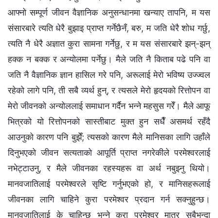
आफ्नो सम्पूर्ण जीवन वैज्ञानिक अनुसन्धानमा खन्याए तापनि, म यस
संसारबारे त्यति धेरै बुझाइ प्राप्त गर्नेछैनँ, बरु, म जति धेरै शोध गर्छु,
त्यति नै धेरै अज्ञात कुरा सामना गर्नेछु, र म यस संसारबारे झन्-झन्
हक्क न बक्क र अन्योलमा पर्नेछु। मैले जति नै किताब पढे पनि वा
जति नै वैज्ञानिक ज्ञान हासिल गरे पनि, अरूलाई मेरो भविष्य उज्ज्वल
रहेको लागे पनि, ती सबै व्यर्थ हुन्, र त्यसले मेरो हृदयको रित्तोपन वा
मेरो जीवनको अन्योललाई समाधान गर्दैन भन्ने महसुस गरेँ। मैले आफू
भित्रको यो रित्तोपनको सास्तीबाट मुक्त हुन सधैँ असमर्थ रहँदै
आउनुको कारण पनि बुझेँ; त्यसको कारण मैले मानिसका लागि उहाँले
दिनुभएको जीवन सत्यताको आपूर्ति प्राप्त नगरेकीले परमेश्‍वरलाई
नभेट्टाउनु, र मैले जीवनका रहस्यहरू वा अर्थ नबुझ्नु थियो।
मानवजातिलाई परमेश्‍वरले सृष्टि गर्नुभएको हो, र मानिसहरूलाई
जीवनका लागि चाहिने कुरा परमेश्‍वर प्रदान गर्न सक्नुहुन्छ।
मानवजातिलाई के चाहिन्छ भन्ने कुरा परमेश्‍वर मात्र सबैभन्दा