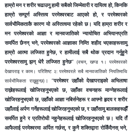
हाम्रो मन र शरीर चढाउनु हामी सबैको जिम्मेवारी र दायित्व हो, किनकि
हाम्रो सम्पूर्ण अस्तित्व परमेश्‍वरबाट आएको हो, र परमेश्‍वरको
सार्वभौमिकताकै कारण यो अस्तित्वमा रहेको छ। यदि हाम्रा शरीर र
मन परमेश्‍वरको आज्ञा र मानवजातिको न्यायोचित अभियानप्रति
समर्पित छैनन् भने, परमेश्‍वरको आज्ञाका निम्ति शहीद भएकाहरूसामु
हाम्रो आत्मा लज्जित हुनेछ, र हामीलाई सबै थोक प्रदान गर्नुहुने
परमेश्‍वरसामु झन् धेरै लज्जित हुनेछ
”
(वचन, खण्ड १। परमेश्‍वरको
देखापराइ र काम। परिशिष्ट २: परमेश्‍वरले सबै मानवजातिको नियतिमाथि
। “
परमेश्‍वर उहाँको देखापराइको अभिलाषा
सार्वभौमिकता राख्नुहुन्छ)
राख्नेहरूलाई खोजिरहनुभएको छ, उहाँका वचनहरू मान्नेहरूलाई
खोजिरहनुभएको छ, उहाँको आज्ञा नबिर्सनेहरू र आफ्नो हृदय र शरीर
उहाँलाई अर्पण गर्नेहरूलाई खोजिरहनुभएको छ, र उहाँसामु बालकहरूझैँ
समर्पित हुने र प्रतिरोधी नहुनेहरूलाई खोजिरहनुभएको छ। यदि तँ
आफैलाई परमेश्‍वरमा अर्पित गर्छस्, र कुनै शक्तिद्वारा रोकिँदैनस् भने,