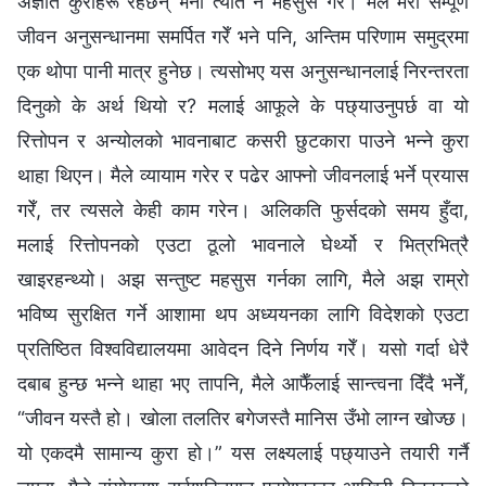
अज्ञात कुराहरू रहेछन् भनी त्यति नै महसुस गरेँ। मैले मेरो सम्पूर्ण
जीवन अनुसन्धानमा समर्पित गरेँ भने पनि, अन्तिम परिणाम समुद्रमा
एक थोपा पानी मात्र हुनेछ। त्यसोभए यस अनुसन्धानलाई निरन्तरता
दिनुको के अर्थ थियो र? मलाई आफूले के पछ्याउनुपर्छ वा यो
रित्तोपन र अन्योलको भावनाबाट कसरी छुटकारा पाउने भन्ने कुरा
थाहा थिएन। मैले व्यायाम गरेर र पढेर आफ्नो जीवनलाई भर्ने प्रयास
गरेँ, तर त्यसले केही काम गरेन। अलिकति फुर्सदको समय हुँदा,
मलाई रित्तोपनको एउटा ठूलो भावनाले घेर्थ्यो र भित्रभित्रै
खाइरहन्थ्यो। अझ सन्तुष्ट महसुस गर्नका लागि, मैले अझ राम्रो
भविष्य सुरक्षित गर्ने आशामा थप अध्ययनका लागि विदेशको एउटा
प्रतिष्ठित विश्वविद्यालयमा आवेदन दिने निर्णय गरेँ। यसो गर्दा धेरै
दबाब हुन्छ भन्ने थाहा भए तापनि, मैले आफैँलाई सान्त्वना दिँदै भनेँ,
“जीवन यस्तै हो। खोला तलतिर बगेजस्तै मानिस उँभो लाग्न खोज्छ।
यो एकदमै सामान्य कुरा हो।” यस लक्ष्यलाई पछ्याउने तयारी गर्नै