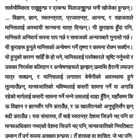
सार्वभौमिकता राख्नुहुन्छ र प्रबन्ध मिलाउनुहुन्छ भनी खोजेका हुन्छन्।
… विज्ञान, ज्ञान, स्वतन्त्रता, प्रजातन्त्र, आनन्द, र सहजताले
मानिसलाई अस्थायी सान्त्वना मात्र दिन्छन्। यी कुराहरू हुँदा पनि,
मानिसले अनिवार्य रूपमा पाप गर्छ र समाजको अन्यायबारे गुनासो गर्छ।
यी कुराहरू हुनुले मानिसको अन्वेषण गर्ने तृष्णा र कामना रोक्‍न सक्दैन।
यो हुनुको कारण चाहिँ के हो भने, मानिसलाई परमेश्‍वरले सृष्टि गर्नुभयो र
उसका निरर्थक बलिदान र अन्वेषणहरूले झन्झन् ऊमाथि हैरानी ल्याउन
मात्र सक्छन्, र मानिसलाई लगातार बेचैनीको अवस्थामा हुने
तुल्याउँछन्, मानवजातिको भविष्यलाई कसरी सामना गर्ने वा अगाडि
रहेको मार्गलाई कसरी सामना गर्ने भन्‍ने उसलाई थाहा हुँदैन, यहाँसम्म कि
ऊ विज्ञान र ज्ञानसँग पनि डराउँछ, र ऊ खालीपनको अनुभूतिसँग झन्
बढी डराउँछ। यस संसारमा, तँ चाहे स्वतन्त्र देशमा जिउने भए पनि वा
मानवअधिकार नभएको देशमा जिउने भए पनि, मानवजातिको नियतिबाट
उम्कन तँ पूर्ण रूपमा असक्षम हुन्छस्। तँ शासक वा शासित, जे भए पनि,