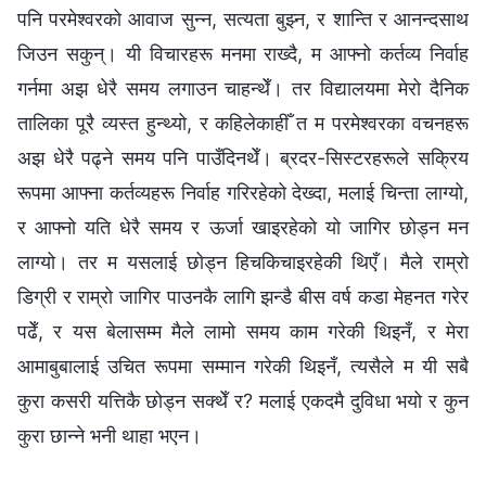
पनि परमेश्‍वरको आवाज सुन्न, सत्यता बुझ्न, र शान्ति र आनन्दसाथ
जिउन सकुन्। यी विचारहरू मनमा राख्दै, म आफ्नो कर्तव्य निर्वाह
गर्नमा अझ धेरै समय लगाउन चाहन्थेँ। तर विद्यालयमा मेरो दैनिक
तालिका पूरै व्यस्त हुन्थ्यो, र कहिलेकाहीँ त म परमेश्‍वरका वचनहरू
अझ धेरै पढ्ने समय पनि पाउँदिनथेँ। ब्रदर-सिस्टरहरूले सक्रिय
रूपमा आफ्ना कर्तव्यहरू निर्वाह गरिरहेको देख्दा, मलाई चिन्ता लाग्यो,
र आफ्नो यति धेरै समय र ऊर्जा खाइरहेको यो जागिर छोड्न मन
लाग्यो। तर म यसलाई छोड्न हिचकिचाइरहेकी थिएँ। मैले राम्रो
डिग्री र राम्रो जागिर पाउनकै लागि झन्डै बीस वर्ष कडा मेहनत गरेर
पढेँ, र यस बेलासम्म मैले लामो समय काम गरेकी थिइनँ, र मेरा
आमाबुबालाई उचित रूपमा सम्मान गरेकी थिइनँ, त्यसैले म यी सबै
कुरा कसरी यत्तिकै छोड्न सक्थेँ र? मलाई एकदमै दुविधा भयो र कुन
कुरा छान्ने भनी थाहा भएन।