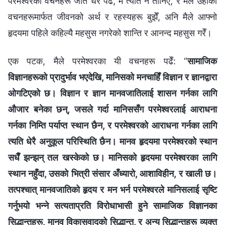
परमेश्‍वरका वचनहरू जति धेरै पढेँ, म त्यति नै तानिएँ, र मैले उहाँका
वचनहरूमार्फत जीवनको अर्थ र रहस्यहरू बुझेँ, अनि मैले आफ्नो
हृदयमा पहिले कहिल्यै महसुस नगरेको शान्ति र आनन्द महसुस गरेँ।
एक पटक, मैले परमेश्‍वरका यी वचनहरू पढेँ: “
सामाजिक
विज्ञानहरूको प्रादुर्भाव भएदेखि, मानिसको मनचाहिँ विज्ञान र ज्ञानद्वारा
ओगटिएको छ। विज्ञान र ज्ञान मानवजातिलाई शासन गर्नका लागि
औजार बनेका छन्, जसले गर्दा मानिससँग परमेश्‍वरलाई आराधना
गर्नका निम्ति पर्याप्‍त स्थान छैन, र परमेश्‍वरको आराधना गर्नका लागि
त्यति धेरै अनुकूल परिस्थिति छैन। मानव हृदयमा परमेश्‍वरको स्थान
सधैँ झन्झन् तल खस्केको छ। मानिसको हृदयमा परमेश्‍वरका लागि
स्थान नहुँदा, उसको भित्री संसार अँध्यारो, आशाविहीन, र खाली छ।
तत्पश्‍चात् मानवजातिको हृदय र मन भर्न परमेश्‍वरले मानिसलाई सृष्टि
गर्नुभयो भन्‍ने सत्यताप्रति विरोधाभासी हुने सामाजिक विज्ञानका
सिद्धान्तहरू, मानव विकासवादको सिद्धान्त, र अन्य सिद्धान्तहरू व्यक्त