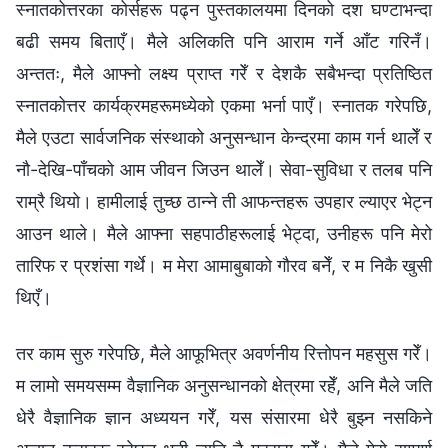
स्नातकोत्तरका कोर्सहरू पढ्न पुस्तकालयमा दिनको दश घण्टाभन्दा
बढी समय बिताएँ। मैले अलिकति पनि आराम गर्ने आँट गरिनँ।
अन्ततः, मैले आफ्नो लक्ष्य प्राप्त गरेँ र देशकै सबैभन्दा प्रतिष्ठित
स्नातकोत्तर कार्यक्रमहरूमध्येको एकमा भर्ना पाएँ। स्नातक गरेपछि,
मैले एउटा सार्वजनिक संस्थाको अनुसन्धान केन्द्रमा काम गर्न थालेँ र
नौ-देखि-पाँचको आम जीवन जिउन थालेँ। सेवा-सुविधा र तलब पनि
राम्रै थियो। हामीलाई तुच्छ ठान्ने ती आफन्तहरू उपहार ल्याएर भेट्न
आउन थाले। मैले आफ्ना सहपाठीहरूलाई भेट्दा, उनीहरू पनि मेरो
तारिफ र प्रशंसा गर्थे। म मेरा आमाबुबाको गौरव बनेँ, र म निकै खुसी
थिएँ।
तर काम सुरु गरेपछि, मैले आफूभित्र अवर्णनीय रित्तोपन महसुस गरेँ।
म लामो समयसम्म वैज्ञानिक अनुसन्धानको क्षेत्रमा रहेँ, अनि मैले जति
धेरै वैज्ञानिक ज्ञान अध्ययन गरेँ, यस संसारमा धेरै बुझ्‍न नसकिने