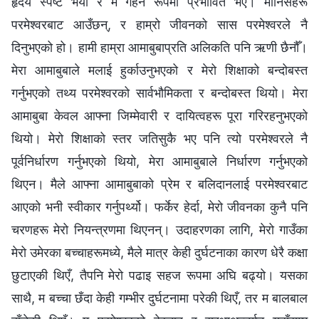
हृदय स्पष्ट भयो र म गहन रूपमा प्रभावित भएँ। मानिसहरू
परमेश्‍वरबाट आउँछन्, र हाम्रो जीवनको सास परमेश्‍वरले नै
दिनुभएको हो। हामी हाम्रा आमाबुबाप्रति अलिकति पनि ऋणी छैनौँ।
मेरा आमाबुबाले मलाई हुर्काउनुभएको र मेरो शिक्षाको बन्दोबस्त
गर्नुभएको तथ्य परमेश्‍वरको सार्वभौमिकता र बन्दोबस्त थियो। मेरा
आमाबुबा केवल आफ्ना जिम्मेवारी र दायित्वहरू पूरा गरिरहनुभएको
थियो। मेरो शिक्षाको स्तर जतिसुकै भए पनि त्यो परमेश्‍वरले नै
पूर्वनिर्धारण गर्नुभएको थियो, मेरा आमाबुबाले निर्धारण गर्नुभएको
थिएन। मैले आफ्ना आमाबुबाको प्रेम र बलिदानलाई परमेश्‍वरबाट
आएको भनी स्वीकार गर्नुपर्थ्यो। फर्केर हेर्दा, मेरो जीवनका कुनै पनि
चरणहरू मेरो नियन्त्रणमा थिएनन्। उदाहरणका लागि, मेरो गाउँका
मेरो उमेरका बच्चाहरूमध्ये, मैले मात्र केही दुर्घटनाका कारण धेरै कक्षा
छुटाएकी थिएँ, तैपनि मेरो पढाइ सहज रूपमा अघि बढ्यो। यसका
साथै, म बच्चा छँदा केही गम्भीर दुर्घटनामा परेकी थिएँ, तर म बालबाल