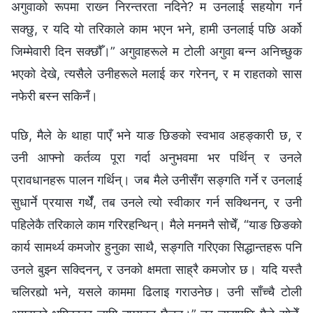
अगुवाको रूपमा राख्‍न निरन्तरता नदिने? म उनलाई सहयोग गर्न
सक्छु, र यदि यो तरिकाले काम भएन भने, हामी उनलाई पछि अर्को
जिम्मेवारी दिन सक्छौँ।” अगुवाहरूले म टोली अगुवा बन्न अनिच्छुक
भएको देखे, त्यसैले उनीहरूले मलाई कर गरेनन्, र म राहतको सास
नफेरी बस्‍न सकिनँ।
पछि, मैले के थाहा पाएँ भने याङ छिङको स्वभाव अहङ्कारी छ, र
उनी आफ्नो कर्तव्य पूरा गर्दा अनुभवमा भर पर्थिन् र उनले
प्रावधानहरू पालन गर्थिन्। जब मैले उनीसँग सङ्गति गर्ने र उनलाई
सुधार्ने प्रयास गर्थेँ, तब उनले त्यो स्वीकार गर्न सक्थिनन्, र उनी
पहिलेकै तरिकाले काम गरिरहन्थिन्। मैले मनमनै सोचेँ, “याङ छिङको
कार्य सामर्थ्य कमजोर हुनुका साथै, सङ्गति गरिएका सिद्धान्तहरू पनि
उनले बुझ्न सक्दिनन्, र उनको क्षमता साह्रै कमजोर छ। यदि यस्तै
चलिरह्यो भने, यसले काममा ढिलाइ गराउनेछ। उनी साँच्चै टोली