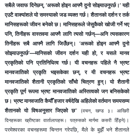
सबैले जवाफ दिनेछन्, ‘अरूको होइन आफ्‍नै दुनो सोझ्याउनुपर्छ।’ यही
एउटै वाक्यांशले यो समस्याको जड व्यक्त गर्छ। शैतानको दर्शन र तर्क
मानिसहरूको जीवन बनेको छ। मानिसहरूले जेसुकैको खोजी गर्ने भए
पनि, तिनीहरू वास्तवमा आफ्नै लागि त्यसो गर्छन्—अनि त्यसकारण
तिनीहरू सबै आफ्‍नै लागि जिउँछन्। ‘अरूको होइन आफ्‍नै दुनो
सोझ्याउनुपर्छ’—मानिसको जीवन दर्शन यही हो, र यसले मानव
प्रकृतिको पनि प्रतिनिधित्व गर्छ। यी वचनहरू पहिले नै भ्रष्ट
मानवजातिको प्रकृति भइसकेका छन्, र यी वचनहरू भ्रष्ट
मानवजातिको शैतानी प्रकृतिको साँचो चित्रण हुन्। यो शैतानी
प्रकृति पूर्ण रूपमा भ्रष्ट मानवजातिको अस्तित्वको जग बनिसकेको
छ। भ्रष्ट मानवजाति कैयौँ हजार वर्षदेखि अहिलेको वर्तमान समयसम्म
शैतानको यो विषअनुसार जिएको छ
”
(वचन, खण्ड ३। आखिरी
।
दिनहरूका ख्रीष्टका वार्तालापहरू। पत्रुसको मार्गमा कसरी हिँड्ने)
परमेश्‍वरका वचनहरूमा चिन्तन गरेपछि, मैले के बुझेँ भने शैतानले