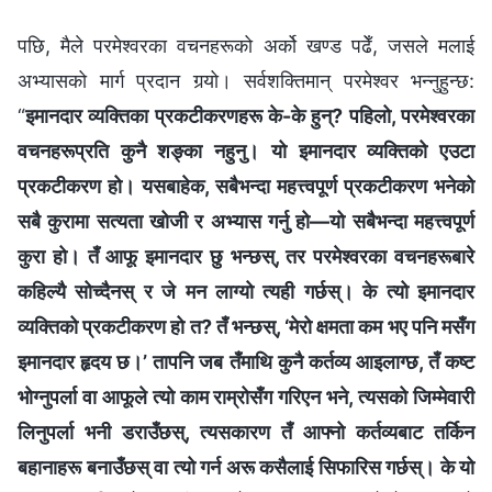
पछि, मैले परमेश्‍वरका वचनहरूको अर्को खण्ड पढेँ, जसले मलाई
अभ्यासको मार्ग प्रदान गर्‍यो। सर्वशक्तिमान्‌ परमेश्‍वर भन्‍नुहुन्छ:
“
इमानदार व्यक्तिका प्रकटीकरणहरू के-के हुन्? पहिलो, परमेश्‍वरका
वचनहरूप्रति कुनै शङ्का नहुनु। यो इमानदार व्यक्तिको एउटा
प्रकटीकरण हो। यसबाहेक, सबैभन्दा महत्त्वपूर्ण प्रकटीकरण भनेको
सबै कुरामा सत्यता खोजी र अभ्यास गर्नु हो—यो सबैभन्दा महत्त्वपूर्ण
कुरा हो। तँ आफू इमानदार छु भन्छस्, तर परमेश्‍वरका वचनहरूबारे
कहिल्यै सोच्दैनस् र जे मन लाग्यो त्यही गर्छस्। के त्यो इमानदार
व्यक्तिको प्रकटीकरण हो त? तँ भन्छस्, ‘मेरो क्षमता कम भए पनि मसँग
इमानदार हृदय छ।’ तापनि जब तँमाथि कुनै कर्तव्य आइलाग्छ, तँ कष्ट
भोग्‍नुपर्ला वा आफूले त्यो काम राम्रोसँग गरिएन भने, त्यसको जिम्मेवारी
लिनुपर्ला भनी डराउँछस्, त्यसकारण तँ आफ्नो कर्तव्यबाट तर्किन
बहानाहरू बनाउँछस् वा त्यो गर्न अरू कसैलाई सिफारिस गर्छस्। के यो