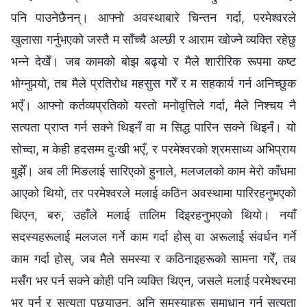
पनि पाउनेछैनन्। आफ्नो अवस्थाबारे चिन्तन गर्दा, परमेश्‍वरले
खुलासा गर्नुभएको जस्तै म साँच्चै अल्छी र आराम खोज्ने व्यक्ति रहेछु
भन्‍ने देखेँ। जब कामको बोझ बढ्यो र मैले शारीरिक रूपमा कष्ट
भोग्नुपर्‍यो, तब मैले प्रतिरोध महसुस गरेँ र म सहकार्य गर्न अनिच्छुक
भएँ। आफ्नो कर्तव्यप्रतिको यस्तो मनोवृत्तिले गर्दा, मैले निश्चय नै
सत्यता प्राप्त गर्न सक्‍ने थिइनँ वा म सिद्ध पारिन सक्ने थिइनँ। यो
सोच्दा, म केही हदसम्म दुःखी भएँ, र परमेश्‍वरको श्रमसाध्य अभिप्राय
बुझेँ। अब ली मिङलाई सारिएको हुनाले, मलजलको काम मेरो काँधमा
आएको थियो, तर परमेश्‍वरले मलाई कठिन अवस्थामा पारिरहनुभएको
थिएन, बरु, उहाँले मलाई तालिम दिइरहनुभएको थियो। नयाँ
सदस्यहरूलाई मलजल गर्ने काम गर्दा होस् वा अरूलाई संवर्धन गर्ने
काम गर्दा होस्, जब मैले समस्या र कठिनाइहरूको सामना गरेँ, तब
मसँग भर पर्न सक्ने कोही पनि व्यक्ति थिएन, जसले मलाई परमेश्‍वरमा
भर पर्न र सत्यता पछ्याउन, अनि समस्याहरू समाधान गर्न सत्यता