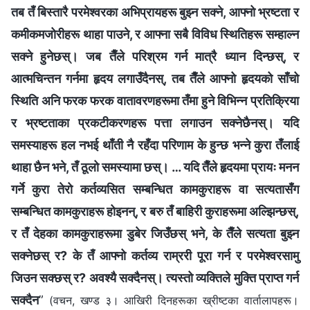
तब तँ बिस्तारै परमेश्‍वरका अभिप्रायहरू बुझ्न सक्‍ने, आफ्नो भ्रष्टता र
कमीकमजोरीहरू थाहा पाउने, र आफ्ना सबै विविध स्थितिहरू सम्हाल्न
सक्‍ने हुनेछस्। जब तैँले परिश्रम गर्न मात्रै ध्यान दिन्छस्, र
आत्मचिन्तन गर्नमा हृदय लगाउँदैनस्, तब तैँले आफ्‍नो हृदयको साँचो
स्थिति अनि फरक फरक वातावरणहरूमा तँमा हुने विभिन्न प्रतिक्रिया
र भ्रष्टताका प्रकटीकरणहरू पत्ता लगाउन सक्‍नेछैनस्। यदि
समस्याहरू हल नभई थाँती नै रहँदा परिणाम के हुन्छ भन्‍ने कुरा तँलाई
थाहा छैन भने, तँ ठूलो समस्यामा छस्। … यदि तैँले हृदयमा प्रायः मनन
गर्ने कुरा तेरो कर्तव्यसित सम्बन्धित कामकुराहरू वा सत्यतासँग
सम्बन्धित कामकुराहरू होइनन्, र बरु तँ बाहिरी कुराहरूमा अल्झिन्छस्,
र तँ देहका कामकुराहरूमा डुबेर जिउँछस् भने, के तैँले सत्यता बुझ्‍न
सक्नेछस् र? के तँ आफ्‍नो कर्तव्य राम्ररी पूरा गर्न र परमेश्‍वरसामु
जिउन सक्छस् र? अवश्यै सक्दैनस्। त्यस्तो व्यक्तिले मुक्ति प्राप्त गर्न
सक्दैन
”
(वचन, खण्ड ३। आखिरी दिनहरूका ख्रीष्टका वार्तालापहरू।