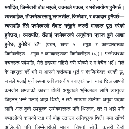
मर्यादित, जिम्मेवारी बोध भएको, वचनको पक्‍का, र भरोसायोग्य हुनैपर्छ।
त्यसबाहेक, तँ परमेश्‍वरसामु लगनशील, जिम्मेवार, र बफादार हुनैपर्छ—
त्यसपछि तैँले परमेश्‍वरले तँबाट गर्नुहुने जरुरी मागहरू पूरा गरेको
हुनेछस्। त्यसपछि, तँलाई परमेश्‍वरको अनुमोदन प्राप्त हुने आशा
हुनेछ, हुनेछैन र?
”
(वचन, खण्ड ५। अगुवा र कामदारहरूका
। परमेश्‍वरका
जिम्‍मेवारीहरू। अगुवा र कामदारहरूका जिम्‍मेवारीहरू (८))
वचनहरू पढेपछि, मेरो हृदयमा गहिरो गरी घोच्यो र म बेचैन भएँ। मैले
के महसुस गरेँ भने म आफ्नो कर्तव्यमा धूर्त र गैरजिम्मेवार भएकी छु,
जसले मलाई पूर्ण रूपमा अविश्वसनीय बनाएको छ। याङ छिङ आफ्नो
कमजोर क्षमताको कारण टोली अगुवाको भूमिकाका लागि उपयुक्त
थिइनन् भन्‍ने मलाई थाहा थियो, र त्यो समयमा टोलीमा अगुवा पदका
लागि अरू कुनै उपयुक्त उम्मेदवारहरू पनि थिएनन्, तर म अझै पनि
मण्डलीको कामको रक्षा गर्न बोझ उठाउन अनिच्छुक थिएँ। ममा साँच्चै
अलिकति पनि जिम्मेवारीको भावना थिएन! सोचेँ, कसरी केही