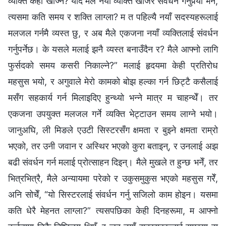
व्यक्ति कहाँ खोज्‍ने? यदि मैले नयाँ व्यक्ति खोजेर संवर्धन गर्नुपर्‍यो भने,
त्यसमा कति समय र शक्ति लाग्ला? म त पहिल्यै नयाँ सदस्यहरूलाई
मलजल गर्नमै व्यस्त छु, र अब मैले एकजना नयाँ व्यक्तिलाई संवर्धन
गर्नुपर्नेछ। के यसले मलाई झनै व्यस्त बनाउँदैन र? मैले आफ्नो लागि
फुर्सदको समय कसरी निकाल्‍ने?” मलाई हृदयमा केही प्रतिरोध
महसुस भयो, र अगुवाले मेरो कामको बोझ हल्का गर्न छिट्टै कसैलाई
मसँग सहकार्य गर्न मिलाइदिए हुन्थ्यो भन्ने मात्र म चाहन्थेँ। तर
एकजना उपयुक्त मलजल गर्ने व्यक्ति भेट्टाउन समय लाग्ने भयो।
जानुअघि, ली मिङले एउटी सिस्टरसँग क्षमता र बुझ्ने क्षमता राम्रो
भएको, तर उनी जवान र अस्थिर भएको कुरा बताइन्, र उनलाई अझ
बढी संवर्धन गर्न मलाई प्रोत्साहन दिइन्। मैले मुखले त हुन्छ भनेँ, तर
भित्रभित्रै, मैले अन्यायमा परेको र उकुसमुकुस भएको महसुस गरेँ,
अनि सोचेँ, “यो सिस्टरलाई संवर्धन गर्नु सजिलो काम होइन। यसमा
कति धेरै मेहनत लाग्ला?” त्यसपछिका केही दिनहरूमा, म आफ्नो