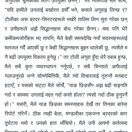
अगुवाको भूमिकाका लागि उपयुक्त छैनन्।” तर त्यसपछि मैले सोचेँ,
“यदि हामीले उनलाई बर्खास्त गर्‍यौँ भने, कसले अगुवाइ लिन्छ र?
टोलीका अरू ब्रदर-सिस्टरहरूले भर्खरै तालिम लिन सुरु गरेका छन्
र उनीहरूले अझै सिद्धान्तहरू बोध गरेका छैनन्। ममा पनि धेरै
कमीकमजोरीहरू भए तापनि, मैले केही समयदेखि नयाँ सदस्यहरूलाई
मलजल गर्दै आएकी छु र केही सिद्धान्तहरू बुझ्न थालेकी छु, त्यसैले म
नै बढी उपयुक्त विकल्प हुनेछु।” तर टोली अगुवा हुँदा धेरै दबाब हुन्छ,
मैले सबै कुरा व्यवस्थापन गर्नुपर्छ, र सबै चिन्ताले आफैलाई
गलाउनुपर्छ भन्ने सोच्नेबित्तिकै, मैले त्यो विचारलाई तुरुन्तै मनबाट
हटाएँ, र यसको सट्टा मैले सोचेँ, “याङ छिङसँग अझ बढी सङ्गति
गर्दा र काममा उनलाई मद्दत गर्दा कसो होला? त्यसो गर्दा ठीक हुनुपर्ने
हो।” यसरी, मैले याङ छिङका समस्याहरू देखेँ तर तिनका बारेमा
रिपोर्ट गरिनँ। ठीक त्यही बेला, मण्डलीका एकजना ब्रदरको कार
दुर्घटना भयो र उनको हात भाँचियो। मैले उनी आफ्नो कर्तव्यमा