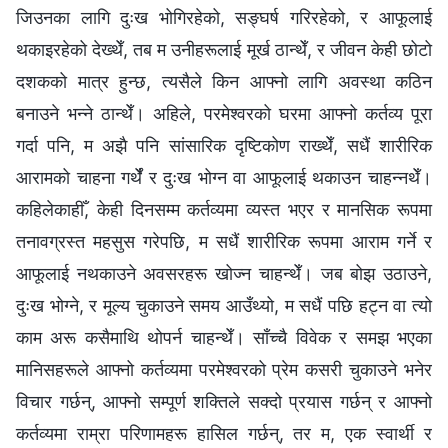
जिउनका लागि दुःख भोगिरहेको, सङ्घर्ष गरिरहेको, र आफूलाई
थकाइरहेको देख्थेँ, तब म उनीहरूलाई मूर्ख ठान्थेँ, र जीवन केही छोटो
दशकको मात्र हुन्छ, त्यसैले किन आफ्‍नो लागि अवस्था कठिन
बनाउने भन्ने ठान्थेँ। अहिले, परमेश्‍वरको घरमा आफ्नो कर्तव्य पूरा
गर्दा पनि, म अझै पनि सांसारिक दृष्टिकोण राख्थेँ, सधैं शारीरिक
आरामको चाहना गर्थेँ र दुःख भोग्न वा आफूलाई थकाउन चाहन्नथेँ।
कहिलेकाहीँ, केही दिनसम्म कर्तव्यमा व्यस्त भएर र मानसिक रूपमा
तनावग्रस्त महसुस गरेपछि, म सधैं शारीरिक रूपमा आराम गर्ने र
आफूलाई नथकाउने अवसरहरू खोज्न चाहन्थेँ। जब बोझ उठाउने,
दुःख भोग्ने, र मूल्य चुकाउने समय आउँथ्यो, म सधैं पछि हट्न वा त्यो
काम अरू कसैमाथि थोपर्न चाहन्थेँ। साँच्चै विवेक र समझ भएका
मानिसहरूले आफ्नो कर्तव्यमा परमेश्‍वरको प्रेम कसरी चुकाउने भनेर
विचार गर्छन्, आफ्नो सम्पूर्ण शक्तिले सक्दो प्रयास गर्छन् र आफ्नो
कर्तव्यमा राम्रा परिणामहरू हासिल गर्छन्, तर म, एक स्वार्थी र