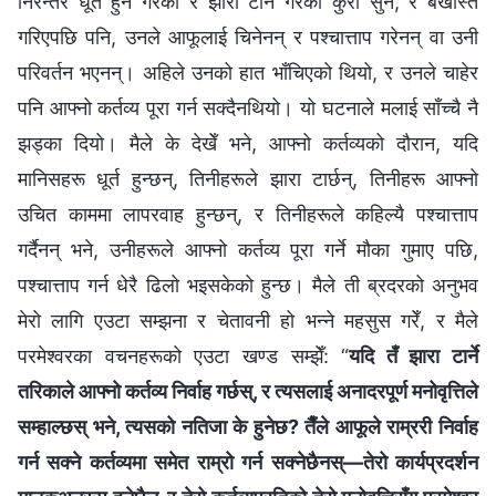
निरन्तर धूर्त हुने गरेको र झारा टार्ने गरेको कुरा सुनेँ, र बर्खास्त
गरिएपछि पनि, उनले आफूलाई चिनेनन् र पश्चात्ताप गरेनन् वा उनी
परिवर्तन भएनन्। अहिले उनको हात भाँचिएको थियो, र उनले चाहेर
पनि आफ्नो कर्तव्य पूरा गर्न सक्दैनथियो। यो घटनाले मलाई साँच्चै नै
झड्का दियो। मैले के देखेँ भने, आफ्नो कर्तव्यको दौरान, यदि
मानिसहरू धूर्त हुन्छन्, तिनीहरूले झारा टार्छन्, तिनीहरू आफ्नो
उचित काममा लापरवाह हुन्छन्, र तिनीहरूले कहिल्यै पश्चात्ताप
गर्दैनन् भने, उनीहरूले आफ्नो कर्तव्य पूरा गर्ने मौका गुमाए पछि,
पश्चात्ताप गर्न धेरै ढिलो भइसकेको हुन्छ। मैले ती ब्रदरको अनुभव
मेरो लागि एउटा सम्झना र चेतावनी हो भन्ने महसुस गरेँ, र मैले
परमेश्‍वरका वचनहरूको एउटा खण्ड सम्झेँ: “
यदि तँ झारा टार्ने
तरिकाले आफ्नो कर्तव्य निर्वाह गर्छस्, र त्यसलाई अनादरपूर्ण मनोवृत्तिले
सम्हाल्छस् भने, त्यसको नतिजा के हुनेछ? तैँले आफूले राम्ररी निर्वाह
गर्न सक्ने कर्तव्यमा समेत राम्रो गर्न सक्नेछैनस्—तेरो कार्यप्रदर्शन