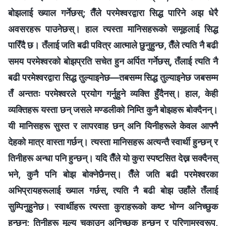
बोझलाई ख्याल गर्नेछस्; तैँले परमेश्‍वरद्वारा सिद्ध पारिने अझ धेरै
अवसरहरू पाउनेछस्। हाल त्यस्ता मानिसहरूको समूहलाई सिद्ध
पारिँदै छ। तँलाई जति बढी पवित्र आत्माले छुनुहुन्छ, तैँले त्यति नै बढी
समय परमेश्‍वरको बोझप्रति सचेत हुन अर्पित गर्नेछस्, तँलाई त्यति नै
बढी परमेश्‍वरद्वारा सिद्ध तुल्याइनेछ—तबसम्म सिद्ध तुल्याइनेछ जबसम्म
तँ अन्ततः परमेश्‍वरले प्रयोग गर्नुहुने व्यक्ति हुँदैनस्। हाल, केही
व्यक्तिहरू यस्ता छन् जसले मण्डलीको निम्ति कुनै बोझहरू बोक्दैनन्।
यी मानिसहरू सुस्त र लापरवाह छन् अनि यिनीहरूले केवल आफ्नै
देहको मात्र वास्ता गर्छन्। त्यस्ता मानिसहरू अत्यन्तै स्वार्थी हुन्छन् र
तिनीहरू अन्धा पनि हुन्छन्। यदि तैँले यो कुरा स्पष्टसित देख्न सक्दैनस्
भने, कुनै पनि बोझ बोक्नेछैनस्। तैँले जति बढी परमेश्‍वरका
अभिप्रायहरूलाई ख्याल गर्छस्, त्यति नै बढी बोझ उहाँले तँलाई
सुम्पिनुहुनेछ। स्वार्थीहरू त्यस्ता कुराहरूको कष्ट भोग्न अनिच्छुक
हुन्छन्; तिनीहरू मूल्य चुकाउन अनिच्छुक हुन्छन् र परिणामस्वरूप,