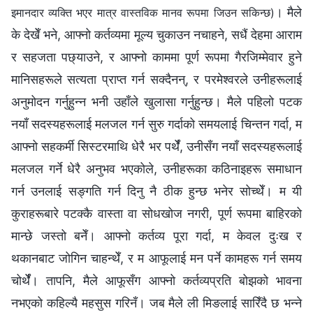
। मैले
इमानदार व्यक्ति भएर मात्र वास्तविक मानव रूपमा जिउन सकिन्छ)
के देखेँ भने, आफ्नो कर्तव्यमा मूल्य चुकाउन नचाहने, सधैं देहमा आराम
र सहजता पछ्याउने, र आफ्नो काममा पूर्ण रूपमा गैरजिम्मेवार हुने
मानिसहरूले सत्यता प्राप्त गर्न सक्दैनन्, र परमेश्‍वरले उनीहरूलाई
अनुमोदन गर्नुहुन्न भनी उहाँले खुलासा गर्नुहुन्छ। मैले पहिलो पटक
नयाँ सदस्यहरूलाई मलजल गर्न सुरु गर्दाको समयलाई चिन्तन गर्दा, म
आफ्नो सहकर्मी सिस्टरमाथि धेरै भर पर्थेँ, उनीसँग नयाँ सदस्यहरूलाई
मलजल गर्ने धेरै अनुभव भएकोले, उनीहरूका कठिनाइहरू समाधान
गर्न उनलाई सङ्गति गर्न दिनु नै ठीक हुन्छ भनेर सोच्थेँ। म यी
कुराहरूबारे पटक्कै वास्ता वा सोधखोज नगरी, पूर्ण रूपमा बाहिरको
मान्छे जस्तो बनेँ। आफ्नो कर्तव्य पूरा गर्दा, म केवल दुःख र
थकानबाट जोगिन चाहन्थेँ, र म आफूलाई मन पर्ने कामहरू गर्न समय
चोर्थेँ। तापनि, मैले आफूसँग आफ्नो कर्तव्यप्रति बोझको भावना
नभएको कहिल्यै महसुस गरिनँ। जब मैले ली मिङलाई सारिँदै छ भन्ने