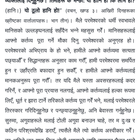
व्यक्तिलाई दिनुहुनेछ। तिमीहरू के भन्छौ: यो हानि हो कि लाभ हो?
(हानि।)
यो ठूलो हानि हो!
”
(वचन, खण्ड ३। आखिरी दिनहरूका
। मैले परमेश्‍वरको धर्मी स्वभावले
ख्रीष्टका वार्तालापहरू। भाग तीन)
मानिसको उल्लङ्घनलाई सहँदैन भन्ने महसुस गरेँ। मानिसहरूलाई
आफ्नो कर्तव्य पूरा गर्ने मौका दिनु परमेश्‍वरको अनुग्रह हो।
परमेश्‍वरको अभिप्राय के हो भने, हामीले आफ्नो कर्तव्यमा सत्यता
पछ्याऔँ र सिद्धान्तहरू अनुसार काम गरौँ, हामी परमेश्‍वरमा समर्पित
हुन र उहाँप्रति बफादार हुन सकौँ, र हामीले आफ्नो कर्तव्यलाई
मानकअनुरूप पूरा गरौँ। तर यदि मैले यस्ता अवसरहरूलाई कदर
गरिनँ, र आफ्नो पूरा प्रयास नलगाई, आफ्नो कर्तव्यलाई हल्का रूपमा
लिएँ, धूर्त र झारा टार्ने तरिकाले कर्तव्य पूरा गरेँ भने, मलाई परमेश्‍वरले
तिरस्कार गरिदिनुहुनेछ र पन्छ्याउनुहुनेछु, अनि बेवास्ता गर्नुहुनेछ।
सुरुमा, अगुवाहरूले मलाई टोली अगुवा बनाउन चाहे, तर म दुःख र
कठिन परिश्रमदेखि डराएँ, त्यसैले मैले त्यो कर्तव्य अस्वीकार गरेँ।