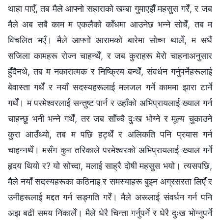
थाहा पाएँ, तब मैले आफ्नो सहाराको खम्बा गुमाएझैँ महसुस गरेँ, र जब
मैले अब सबै काम म एकलैको काँधमा आउनेछ भन्ने सोचेँ, तब म
विचलित भएँ। मैले आफ्नो आरामको बारेमा सोच्न थालेँ, म सधैं
सजिला कामहरू रोज्न चाहन्थेँ, र जब कुराहरू मेरो चाहनाअनुसार
हुँदैनथे, तब म नकारात्मक र निष्क्रिय बन्थेँ, संवर्धन गर्नुपर्नेहरूलाई
बेवास्ता गर्थेँ र नयाँ सदस्यहरूलाई मलजल गर्ने काममा झारा टार्ने
गर्थेँ। म परमेश्‍वरलाई सन्तुष्ट पार्न र उहाँको अभिप्रायलाई ख्याल गर्न
चाहन्छु भनी भन्ने गर्थेँ, तर जब साँच्चै दुःख भोग्ने र मूल्य चुकाउने
कुरा आउँथ्यो, तब म पछि हट्थेँ र अलिकति पनि प्रयास गर्न
चाहन्नथेँ। मसँग कुन तरिकाले परमेश्‍वरको अभिप्रायलाई ख्याल गर्ने
हृदय थियो र? यो सोच्दा, मलाई साह्रै दोषी महसुस भयो। त्यसपछि,
मैले नयाँ सदस्यहरूका कठिनाइ र समस्याहरू बुझ्न अग्रसरता लिएँ र
उनीहरूलाई मद्दत गर्न सङ्गति गरेँ। मैले अरूलाई संवर्धन गर्न पनि
अझ बढी समय निकालेँ। मैले धेरै चिन्ता गर्नुपर्ने र धेरै दुःख भोग्नुपर्ने