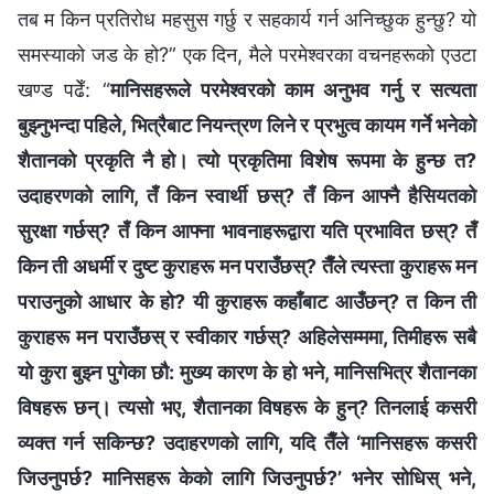
तब म किन प्रतिरोध महसुस गर्छु र सहकार्य गर्न अनिच्छुक हुन्छु? यो
समस्याको जड के हो?” एक दिन, मैले परमेश्‍वरका वचनहरूको एउटा
खण्ड पढेँ: “
मानिसहरूले परमेश्‍वरको काम अनुभव गर्नु र सत्यता
बुझ्नुभन्दा पहिले, भित्रैबाट नियन्त्रण लिने र प्रभुत्व कायम गर्ने भनेको
शैतानको प्रकृति नै हो। त्यो प्रकृतिमा विशेष रूपमा के हुन्छ त?
उदाहरणको लागि, तँ किन स्वार्थी छस्? तँ किन आफ्नै हैसियतको
सुरक्षा गर्छस्? तँ किन आफ्ना भावनाहरूद्वारा यति प्रभावित छस्? तँ
किन ती अधर्मी र दुष्ट कुराहरू मन पराउँछस्? तैँले त्यस्ता कुराहरू मन
पराउनुको आधार के हो? यी कुराहरू कहाँबाट आउँछन्? त किन ती
कुराहरू मन पराउँछस् र स्वीकार गर्छस्? अहिलेसम्ममा, तिमीहरू सबै
यो कुरा बुझ्न पुगेका छौ: मुख्य कारण के हो भने, मानिसभित्र शैतानका
विषहरू छन्। त्यसो भए, शैतानका विषहरू के हुन्? तिनलाई कसरी
व्यक्त गर्न सकिन्छ? उदाहरणको लागि, यदि तैँले ‘मानिसहरू कसरी
जिउनुपर्छ? मानिसहरू केको लागि जिउनुपर्छ?’ भनेर सोधिस् भने,