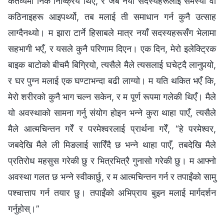
कर्तव्यमा निकै निष्क्रिय थिएँ, र जब नयाँ सदस्यहरूलाई समस्या वा
कठिनाइहरू आइपर्थ्यो, तब मलाई ती समाधान गर्न कुनै उत्साह
लाग्दैनथ्यो। म झारा टार्ने हिसाबले मात्र नयाँ सदस्यहरूसँग भेलामा
सहभागी भएँ, र यसले कुनै परिणाम दिएन। एक दिन, मेरो इलेक्ट्रिक
बाइक बाटोको बीचमै बिग्रियो, त्यसैले मैले त्यसलाई घचेट्दै लानुपर्‍यो,
र घर पुग्न मलाई एक घण्टाभन्दा बढी लाग्यो। म यति थकित भएँ कि,
मेरो शरीरको कुनै भाग चल्न सकेन, र म पूर्ण रूपमा गलेकी थिएँ। मैले
यो अवस्थाको सामना गर्नु संयोग होइन भन्ने कुरा थाहा पाएँ, त्यसैले
मैले आत्मचिन्तन गरेँ र परमेश्‍वरलाई प्रार्थना गरेँ, “हे परमेश्‍वर,
जबदेखि मैले ली मिङलाई सारिँदै छ भन्ने थाहा पाएँ, तबदेखि मैले
प्रतिरोध महसुस गरेकी छु र भित्रभित्रै गुनासो गरेकी छु। म आफ्नो
अवस्था गलत छ भन्‍ने स्वीकार्छु, र म आत्मचिन्तन गर्न र तपाईंको सामु
पश्चात्ताप गर्न तयार छु। तपाईंको अभिप्राय बुझ्न मलाई मार्गदर्शन
गर्नुहोस्।”