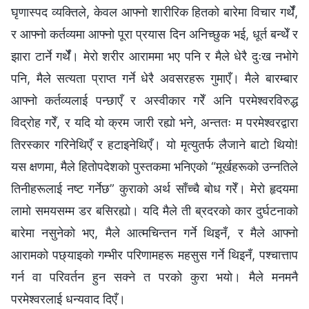
घृणास्पद व्यक्तिले, केवल आफ्नो शारीरिक हितको बारेमा विचार गर्थेँ,
र आफ्नो कर्तव्यमा आफ्नो पूरा प्रयास दिन अनिच्छुक भई, धूर्त बन्थेँ र
झारा टार्ने गर्थेँ। मेरो शरीर आराममा भए पनि र मैले धेरै दुःख नभोगे
पनि, मैले सत्यता प्राप्त गर्ने धेरै अवसरहरू गुमाएँ। मैले बारम्बार
आफ्नो कर्तव्यलाई पन्छाएँ र अस्वीकार गरेँ अनि परमेश्‍वरविरुद्ध
विद्रोह गरेँ, र यदि यो क्रम जारी रह्यो भने, अन्ततः म परमेश्‍वरद्वारा
तिरस्कार गरिनेथिएँ र हटाइनेथिएँ। यो मृत्युतर्फ लैजाने बाटो थियो!
यस क्षणमा, मैले हितोपदेशको पुस्तकमा भनिएको “मूर्खहरूको उन्नतिले
तिनीहरूलाई नष्ट गर्नेछ” कुराको अर्थ साँच्चै बोध गरेँ। मेरो हृदयमा
लामो समयसम्म डर बसिरह्यो। यदि मैले ती ब्रदरको कार दुर्घटनाको
बारेमा नसुनेको भए, मैले आत्मचिन्तन गर्ने थिइनँ, र मैले आफ्नो
आरामको पछ्याइको गम्भीर परिणामहरू महसुस गर्ने थिइनँ, पश्चात्ताप
गर्न वा परिवर्तन हुन सक्ने त परको कुरा भयो। मैले मनमनै
परमेश्‍वरलाई धन्यवाद दिएँ।