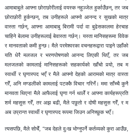
आमाबाबुले आफ्ना छोराछोरीलाई वयस्क नहुञ्जेल हुर्काउँछन्, तर जब
छोराछोरी हुर्कन्छन्, तब उनीहरूले आफ्नो आनन्द र सुखको मात्र
वास्ता गर्छन्, आफ्ना आमाबाबु बिरामी पर्दा वा बुढेसकालमा हेरचाह
चाहिने बेलामा उनीहरूलाई बेवास्ता गर्छन्। यस्ता मानिसहरूमा विवेक
र मानवताको कमी हुन्छ। मैले परमेश्‍वरका वचनहरूद्वारा पाइने उहाँको
यति धेरै मलजल र भरणपोषणको आनन्द लिएकी थिएँ, तर जब
मलजलको कामलाई मानिसहरूको सहकार्यको खाँचो पर्‍यो, तब म
स्वार्थी र घृणास्पद भएँ र मैले आफ्नो देहको आरामको मात्र वास्ता
गरेँ, अनि मण्डलीको कामलाई पटक्कै विचार गरिनँ। ममा साँच्चै कुनै
मानवता थिएन! मैले आफैलाई घृणा गर्न थालेँ र आफ्ना कार्यहरूप्रति
शर्म महसुस गरेँ, तर अझ बढी, मैले पछुतो र दोषी महसुस गरेँ, र म
अब उप्रान्त स्वार्थी र घृणास्पद रूपमा जिउन अनिच्छुक भएँ।
त्यसपछि, मैले सोचेँ, “जब देहले दुःख भोग्नुपर्ने कर्तव्यको कुरा आउँछ,