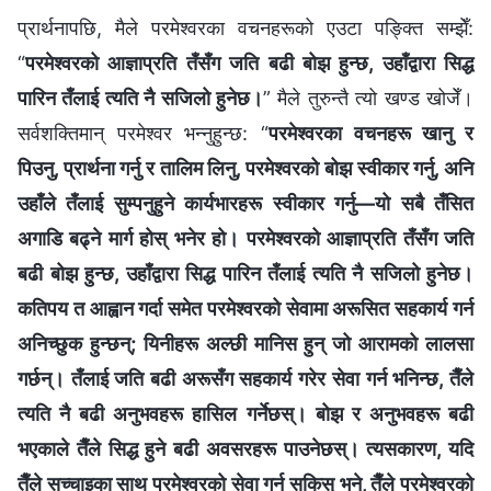
प्रार्थनापछि, मैले परमेश्‍वरका वचनहरूको एउटा पङ्क्ति सम्झेँ:
“
परमेश्‍वरको आज्ञाप्रति तँसँग जति बढी बोझ हुन्छ, उहाँद्वारा सिद्ध
पारिन तँलाई त्यति नै सजिलो हुनेछ।
” मैले तुरुन्तै त्यो खण्ड खोजेँ।
सर्वशक्तिमान्‌ परमेश्‍वर भन्‍नुहुन्छ: “
परमेश्‍वरका वचनहरू खानु र
पिउनु, प्रार्थना गर्नु र तालिम लिनु, परमेश्‍वरको बोझ स्वीकार गर्नु, अनि
उहाँले तँलाई सुम्पनुहुने कार्यभारहरू स्वीकार गर्नु—यो सबै तँसित
अगाडि बढ्ने मार्ग होस् भनेर हो। परमेश्‍वरको आज्ञाप्रति तँसँग जति
बढी बोझ हुन्छ, उहाँद्वारा सिद्ध पारिन तँलाई त्यति नै सजिलो हुनेछ।
कतिपय त आह्वान गर्दा समेत परमेश्‍वरको सेवामा अरूसित सहकार्य गर्न
अनिच्छुक हुन्छन्; यिनीहरू अल्छी मानिस हुन् जो आरामको लालसा
गर्छन्। तँलाई जति बढी अरूसँग सहकार्य गरेर सेवा गर्न भनिन्छ, तैँले
त्यति नै बढी अनुभवहरू हासिल गर्नेछस्। बोझ र अनुभवहरू बढी
भएकाले तैँले सिद्ध हुने बढी अवसरहरू पाउनेछस्। त्यसकारण, यदि
तैँले सच्चाइका साथ परमेश्‍वरको सेवा गर्न सकिस् भने, तैँले परमेश्‍वरको