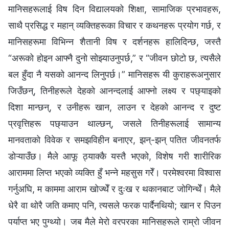
मानिसहरूलाई विष दिन विद्यालयको शिक्षा, सामाजिक प्रभावहरू,
साथै प्रसिद्ध र महान् व्यक्तिहरूका विचार र कथनहरू प्रयोग गर्छ, र
मानिसहरूमा विभिन्न शैतानी विष र दर्शनहरू हालिदिन्छ, जस्तै
“अरूको होइन आफ्‍नै दुनो सोझ्याउनुपर्छ,” र “जीवन छोटो छ, त्यसैले
बल हुँदा नै यसको आनन्द लिनुपर्छ।” मानिसहरू यी कुराहरूअनुसार
जिउँछन्, तिनीहरूले देहको आनन्दलाई आफ्नो लक्ष्य र पछ्याइको
दिशा मान्छन्, र उनीहरू खान, लाउन र देहको आनन्द र दुष्ट
प्रवृत्तिहरू पछ्याउन थाल्छन्, जसले तिनीहरूलाई सामान्य
मानवताको विवेक र समझविहीन बनाएर, झन्-झन् पतित जीवनतर्फ
डोऱ्याउँछ। मैले आफू ठ्याक्कै यस्तै भएको, विशेष गरी शारीरिक
आराममा लिप्त भएको व्यक्ति हुँ भन्‍ने महसुस गरेँ। परमेश्‍वरमा विश्वास
गर्नुअघि, म काममा आराम खोज्थेँ र दुःख र थकानबाट जोगिन्थेँ। मैले
धेरै वा थोरै जति कमाए पनि, त्यसले फरक पार्दैनथियो; खान र पिउन
पर्याप्त भए पुग्थ्यो। जब मैले मेरो वरपरका मानिसहरूले राम्रो जीवन