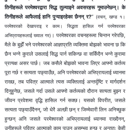
तिनीहरूले परमेश्‍वरद्वारा सिद्ध तुल्याइने अवसरहरू गुमाउनेछन्। के
तिनीहरूले आफैलाई हानि पुऱ्याइरहेका छैनन् र?
”
(वचन, खण्ड १।
परमेश्‍वरको देखापराइ र काम। सिद्धता हासिल गर्न परमेश्‍वरका
। परमेश्‍वरका वचनहरूमा चिन्तन गरेपछि,
अभिप्रायहरूलाई ख्याल गर)
मैले के बुझेँ भने परमेश्‍वरको आज्ञाप्रति व्यक्तिमा बोझको भावना छ कि
छैन भन्ने कुराले उसलाई सिद्ध पार्न सकिन्छ वा सकिँदैन भन्ने कुरामा
प्रत्यक्ष असर पार्छ। जब कसैले बोझको भावना लिएर आफ्नो कर्तव्य
पूरा गर्छ र सत्यता पछ्याउँछ, अनि परमेश्‍वरको अभिप्रायलाई ध्यानमा
राख्छ, तब पवित्र आत्माले त्यस व्यक्तिलाई अन्तर्दृष्टि र मार्गदर्शन
दिनुहुनेछ, जसले गर्दा उसले आफ्नो कर्तव्यको दौरान सत्यता बुझ्न र
जीवन प्रवेशमा वृद्धि हासिल गर्न सक्छ। यसको विपरीत, जसले
सत्यता पछ्याउँदैनन्, जो धेरै अल्छी छन् र जिम्मेवारी लिन अनिच्छुक
हुन्छन् अनि जसले परमेश्‍वरको अभिप्रायलाई ध्यानमा राख्दैनन्,
उनीहरूले पवित्र आत्माको काम पाउन असम्भव हुन्छ र अन्ततः केही