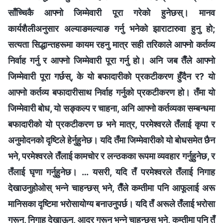
साँच्चिकै आफ्नो जिम्मेवारी पूरा गरेको हुनेछस्। मानव
कार्यशैलीअनुसार अल्याङमल्याङ गर्नु भनेको झाराटारुवा हुनु हो;
सत्यता सिद्धान्तहरूमा कायम रहनु मात्र सही तरिकाले आफ्नो कर्तव्य
निर्वाह गर्नु र आफ्नो जिम्मेवारी पूरा गर्नु हो। अनि जब तैँले आफ्नो
जिम्मेवारी पूरा गर्छस्, के यो बफादारीको प्रकटीकरण हुँदैन र? यो
आफ्नो कर्तव्य बफादारीसाथ निर्वाह गर्नुको प्रकटीकरण हो। तँमा यो
जिम्मेवारी बोध, यो सङ्कल्प र चाहना, अनि आफ्नो कर्तव्यका सम्बन्धमा
बफादारीको यो प्रकटीकरण छ भने मात्र, परमेश्‍वरले तँलाई कृपा र
अनुमोदनको दृष्टिले हेर्नुहुनेछ। यदि तँमा जिम्मेवारीको यो बोधसमेत छैन
भने, परमेश्‍वरले तँलाई कामचोर र लन्ठकका रूपमा व्यवहार गर्नुहुनेछ, र
तँलाई घृणा गर्नुहुनेछ। … यसरी, यदि तँ परमेश्‍वरले तँलाई निगाह
देखाउनुहोओस् भन्‍ने चाहन्छस् भने, तैँले कम्तीमा पनि आफूलाई अरू
मानिसका दृष्टिमा भरोसायोग्य बनाउनुपर्छ। यदि तँ अरूले तँलाई भरोसा
गरून्, निगाह देखाऊन्, आदर गरून् भन्‍ने चाहन्छस् भने, कम्तीमा पनि तँ