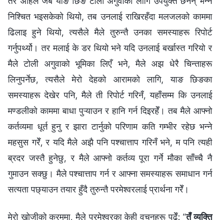
तर अहिले जब याङ छिङ टोली अगुवाको लागि उपयुक्त छैनन् भन्ने
निश्चित भइसकेको थियो, तब उनलाई राखिरहँदा मलजलको काममा
ढिलाइ हुने थियो, त्यसैले मैले तुरुन्तै उनका समस्याहरू रिपोर्ट
गर्नुपर्थ्यो। तर मलाई के डर थियो भने यदि उनलाई बर्खास्त गरियो र
मैले टोली अगुवाको भूमिका लिएँ भने, मैले अझ धेरै चिन्ताहरू
लिनुपर्नेछ, त्यसैले मेरो देहको आरामको लागि, याङ छिङका
समस्याहरू देखेर पनि, मैले ती रिपोर्ट गरिनँ, यहाँसम्म कि उनलाई
मण्डलीको काममा बाधा पुऱ्याउन र हानि गर्न दिइरहेँ। तब मैले आफ्नो
कर्तव्यमा धूर्त हुनु र झारा टार्नुको परिणाम कति गम्भीर रहेछ भन्ने
महसुस गरेँ, र यदि मैले अझै पनि पश्चात्ताप गरिनँ भने, म पनि त्यही
ब्रदर जस्तै हुनेछु, र मैले आफ्नो कर्तव्य पूरा गर्ने मौका साँच्चै नै
गुमाउन सक्छु। मैले पश्चात्ताप गर्न र आफ्ना समस्याहरू समाधान गर्न
सत्यता पछ्याउन तयार हुँदै तुरुन्तै परमेश्‍वरलाई प्रार्थना गरेँ।
मेरो खोजीको क्रममा, मैले परमेश्‍वरका केही वचनहरू पढेँ: “
तँ व्यक्ति