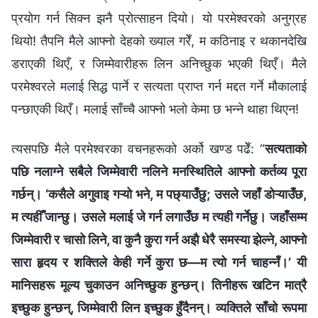
प्रयोग गर्न सिक्न झनै प्रोत्साहन दियो। यो परमेश्‍वरको अनुग्रह
थियो! तैपनि मैले आफ्नो देहको ख्याल गरेँ, म कठिनाइ र थकानदेखि
डराएकी थिएँ, र जिम्मेवारीहरू लिन अनिच्छुक भएकी थिएँ। मैले
परमेश्‍वरले मलाई सिद्ध पार्ने र सत्यता प्राप्त गर्न मद्दत गर्ने मौकालाई
पन्छाएकी थिएँ। मलाई साँच्चै आफ्नो भलो केमा छ भन्ने थाहा थिएन!
त्यसपछि मैले परमेश्‍वरका वचनहरूको अर्को खण्ड पढेँ: “
सत्यताको
पछि नलाग्ने सबैले जिम्‍मेवारी नलिने मनस्थितिले आफ्‍नो कर्तव्य पूरा
गर्छन्। ‘कसैले अगुवाइ गऱ्यो भने, म पछ्याउँछु; उसले जहाँ डोऱ्याउँछ,
म त्यहीँ जान्छु। उसले मलाई जे गर्न लगाउँछ म त्यही गर्नेछु। जहाँसम्‍म
जिम्‍मेवारी र चासो लिने, वा कुनै कुरा गर्न अझै धेरै समस्या झेल्ने, आफ्‍नो
सारा हृदय र शक्तिले केही गर्ने कुरा छ—म त्यो गर्न चाहन्नँ।’ यी
मानिसहरू मूल्य चुकाउन अनिच्‍छुक हुन्छन्। तिनीहरू खटिन मात्रै
इच्छुक हुन्छन्, जिम्‍मेवारी लिन इच्छुक हुँदैनन्। व्यक्तिले साँचो रूपमा