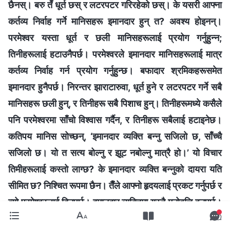
छैनस्। बरु तँ धूर्त छस् र लटरपटर गरिरहेको छस्। के यसरी आफ्ना
कर्तव्य निर्वाह गर्ने मानिसहरू इमानदार हुन् त? अवश्य होइनन्।
परमेश्‍वर यस्ता धूर्त र छली मानिसहरूलाई प्रयोग गर्नुहुन्न;
तिनीहरूलाई हटाउनैपर्छ। परमेश्‍वरले इमानदार मानिसहरूलाई मात्र
कर्तव्य निर्वाह गर्न प्रयोग गर्नुहुन्छ। बफादार श्रमिकहरूसमेत
इमानदार हुनैपर्छ। निरन्तर झाराटारुवा, धूर्त हुने र लटरपटर गर्ने सबै
मानिसहरू छली हुन्, र तिनीहरू सबै पिशाच हुन्। तिनीहरूमध्ये कसैले
पनि परमेश्‍वरमा साँचो विश्‍वास गर्दैन, र तिनीहरू सबैलाई हटाइनेछ।
कतिपय मानिस सोच्छन्, ‘इमानदार व्यक्ति बन्‍नु सजिलो छ, साँच्चै
सजिलो छ। यो त सत्य बोल्‍नु र झूट नबोल्‍नु मात्रै हो।’ यो विचार
तिमीहरूलाई कस्तो लाग्छ? के इमानदार व्यक्ति बन्नुको दायरा यति
सीमित छ? निश्चित रूपमा छैन। तैँले आफ्नो हृदयलाई प्रकट गर्नुपर्छ र
त्यो परमेश्‍वरलाई दिनुपर्छ। इमानदार व्यक्तिमा यस्तै मनोवृत्ति हुनुपर्छ।
त्यसैले त इमानदार हृदय अत्यन्तै बहुमूल्‍य हुन्छ। यसले के सङ्केत