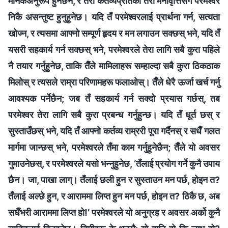
मानकअनुरूप हुनेछैन, र तेरो कर्तव्यप्रतिको तेरो मनोवृत्तिसँग परमेश्‍वर
निकै असन्तुष्ट हुनुहुनेछ। यदि तँ परमेश्‍वरलाई प्रार्थना गर्न, सत्यता
खोज्न, र त्यसमा आफ्नो सम्पूर्ण हृदय र मन लगाउन सक्छस् भने, यदि तँ
यसरी सहकार्य गर्न सक्छस् भने, परमेश्‍वरले तेरा लागि सबै कुरा पहिले
नै तयार गर्नुहुनेछ, ताकि तैँले मामिलाहरू सम्हाल्दा सबै कुरा ठिकठाक
मिलोस् र त्यसले राम्रा परिणामहरू फलाओस्। तैँले धेरै ऊर्जा खर्च गर्नु
आवश्यक पर्नेछैन; जब तँ सहकार्य गर्न सक्दो प्रयास गर्छस्, तब
परमेश्‍वर तेरा लागि सबै कुरा प्रबन्ध गर्नुहुन्छ। यदि तँ धूर्त छस् र
सुस्ताउँछस् भने, यदि तँ आफ्नो कर्तव्य राम्ररी पूरा गर्दैनस् र सधैँ गलत
मार्गमा जान्छस् भने, परमेश्‍वरले तँमा काम गर्नुहुनेछैन; तैँले यो अवसर
गुमाउनेछस्, र परमेश्‍वरले यसो भन्‍नुहुनेछ, ‘तँलाई प्रयोग गर्ने कुनै उपाय
छैन। जा, पाखा लाग्। तँलाई छली हुन र सुस्ताउन मन पर्छ, होइन त?
तँलाई अल्छे हुन, र आराममा लिप्त हुन मन पर्छ, होइन त? ठिकै छ, अब
सधैँभरी आराममा लिप्त हो!’ परमेश्‍वरले यो अनुग्रह र अवसर अर्को कुनै