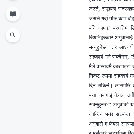
जस्तै, समूहका सदस्य
जसले गर्दा पछि काम दोहो
पनि कामको प्रगतिमा ढि
स्थितिहरूबारे अगुवालाई र
भन्नुहुनेछ। तर आश्चर्यक
सहकार्य गर्न सक्दैनन्?
मैले वास्तवमै कारणहरू 
निकट रूपमा सहकार्य गर्
दिन सकिनँ। त्यसपछि अगु
पत्ता नलगाई केवल उनीह
सक्नुहुन्छ?” अगुवाको 
जान्दिनँ भनेर सङ्केत 
अगुवाले म केवल समस्या
र मसँगको सङ्गतिमा सिद्धान