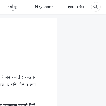
नयाँ युग
चित्र प्रदर्शन
हाम्रो बारेमा
मको लय समातेँ र समूहका
भाव भए पनि, मैले म काम
ा कारणहरू बुझेकी थिएँ,