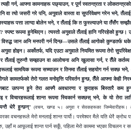
यो त्यही गर्न, आफ्ना कामनाहरू पछ्याउन, र पूर्ण स्वतन्त्रता र लोकतन्त्
 पनि वा त्यो जसरी गरे पनि, अगुवाले वास्ता वा सुपरिवेक्षण गरेन भने, तँलाई
्याहरू पत्ता लाग्दा बोलेन भने, र तँलाई कि त फुस्ल्याउने या तँसँग सम्झौता 
स्पष्ट रूपमा हुनेथिएन। त्यस्तो अगुवाले तँलाई हानि गरिरहेको हुन्छ। उस
हरू विरुद्ध जान अनि मनपरी गर्न दिन्छ—उसले तँलाई आगोको कुण्डतर्फ धक
्ने अगुवा होइन। अर्कोतर्फ, यदि एउटा अगुवाले नियमित रूपमा तेरो सुपरिवेक्
 तँलाई तुरुन्तै सम्झाउन वा आलोचना अनि खुलासा गर्न, र तैँले कर्तव्य पुर
ूलाई सामयिक रूपमा सच्याउन र तिनमा तँलाई सहयोग गर्न सक्छ भने, अ
गले कामतर्फको तेरो गलत मनोवृत्ति परिवर्तन हुन्छ, तैँले आफ्ना केही नि
ेगबाट उत्पन्न हुने तेरा आफ्नै अवधारणा र कुराहरू बिस्तारै कम हुन
भनाइ र विचारहरूलाई शान्त रूपमा स्विकार्न सक्छस् भने, के यो तेरा ल
्तै धेरै हुन्छन्
”
(वचन, खण्ड ५। अगुवा र सेवकहरूका जिम्‍मेवारीहरू। 
‍वरका वचनहरूले मेरो मनलाई शान्त पार्यो। परमेश्‍वर मैले यति धेरै क्रोध पा
बरु, उहाँ म आफूलाई शान्त पार्न सकूँ, पहिला मेरो काममा भएका विचलन र सम