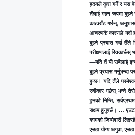
हृदयले कुरा गर्ने र यस 
तँलाई गहन रूपमा बुझ्ने
काटछाँट गर्छन्, अनुशासन
आचरणकै कारणले गर्दा हो
बुझ्ने प्रयास गर्दा तैँल
परीक्षणलाई स्विकार्छस् भ
—यदि तँ यी सबैलाई इन्का
बुझ्ने प्रयास गर्नुभन्दा
हुन्छ। यदि तैँले परमेश्‍
स्वीकार गर्छस् भन्‍ने ते
हुनको निम्ति, सर्वप्रथ
सक्षम हुनुपर्छ। … एउट
कामको जिम्मेवारी लिइरहे
एउटा योग्य अगुवा, एउटा