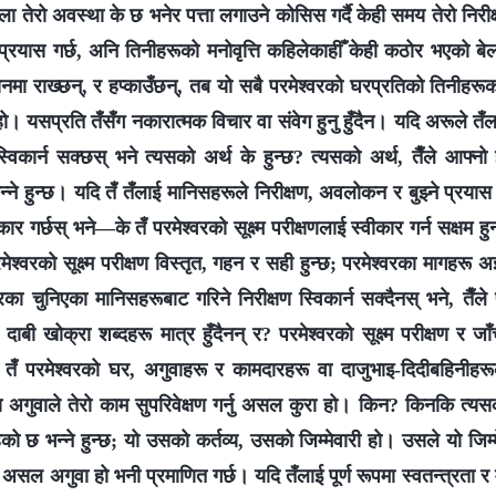
बेला तेरो अवस्था के छ भनेर पत्ता लगाउने कोसिस गर्दै केही समय तेरो निर
 प्रयास गर्छ, अनि तिनीहरूको मनोवृत्ति कहिलेकाहीँ केही कठोर भएको ब
मा राख्छन्, र हप्काउँछन्, तब यो सबै परमेश्‍वरको घरप्रतिको तिनीहरूको 
। यसप्रति तँसँग नकारात्मक विचार वा संवेग हुनु हुँदैन। यदि अरूले त
े स्विकार्न सक्छस् भने त्यसको अर्थ के हुन्छ? त्यसको अर्थ, तैँले आफ्नो ह
न्‍ने हुन्छ। यदि तँ तँलाई मानिसहरूले निरीक्षण, अवलोकन र बुझ्ने प्रयास गर्
र गर्छस् भने—के तँ परमेश्‍वरको सूक्ष्म परीक्षणलाई स्वीकार गर्न सक्षम ह
 परमेश्‍वरको सूक्ष्म परीक्षण विस्तृत, गहन र सही हुन्छ; परमेश्‍वरका मागहरू 
वरका चुनिएका मानिसहरूबाट गरिने निरीक्षण स्विकार्न सक्दैनस् भने, तैँले पर
रो दाबी खोक्रा शब्दहरू मात्र हुँदैनन् र? परमेश्‍वरको सूक्ष्म परीक्षण र ज
म तँ परमेश्‍वरको घर, अगुवाहरू र कामदारहरू वा दाजुभाइ-दिदीबहिनीहरूक
ा अगुवाले तेरो काम सुपरिवेक्षण गर्नु असल कुरा हो। किन? किनकि त्य
को छ भन्ने हुन्छ; यो उसको कर्तव्य, उसको जिम्मेवारी हो। उसले यो जिम्मे
 असल अगुवा हो भनी प्रमाणित गर्छ। यदि तँलाई पूर्ण रूपमा स्वतन्त्रता