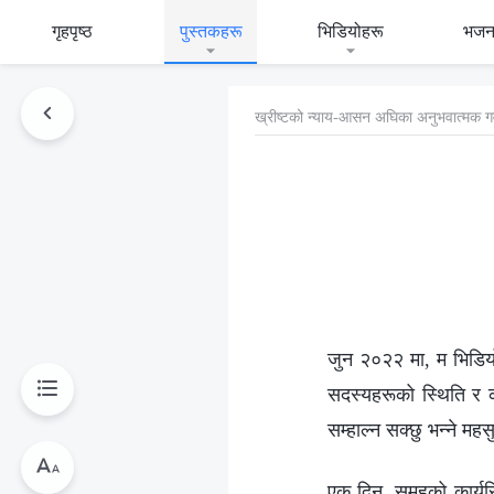
गृहपृष्ठ
पुस्तकहरू
भिडियोहरू
भजन
ख्रीष्‍टको न्याय-आसन अघिका अनुभवात्मक ग
जुन २०२२ मा, म भिडियो
सदस्यहरूको स्थिति र क
सम्हाल्न सक्छु भन्ने महस
एक दिन, समूहको कार्यस