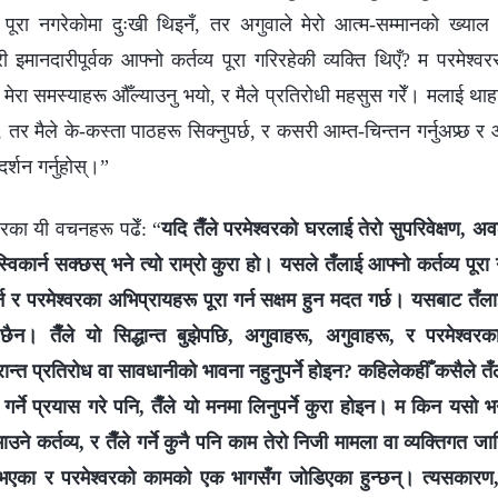
ँग पूरा नगरेकोमा दुःखी थिइनँ, तर अगुवाले मेरो आत्म-सम्मानको ख्या
ानदारीपूर्वक आफ्नो कर्तव्य पूरा गरिरहेकी व्यक्ति थिएँ? म परमेश्‍वरसा
मेरा समस्याहरू औँल्याउनु भयो, र मैले प्रतिरोधी महसुस गरेँ। मलाई थाहा
 तर मैले के-कस्ता पाठहरू सिक्नुपर्छ, र कसरी आम्त-चिन्तन गर्नुअप्र्छ र
्गदर्शन गर्नुहोस्।”
्‍वरका यी वचनहरू पढेँ: “
यदि तैँले परमेश्‍वरको घरलाई तेरो सुपरिवेक्षण, अव
स्विकार्न सक्छस् भने त्यो राम्रो कुरा हो। यसले तँलाई आफ्नो कर्तव्य पूरा 
ा गर्न र परमेश्‍वरका अभिप्रायहरू पूरा गर्न सक्षम हुन मदत गर्छ। यसबाट तँ
ैन। तैँले यो सिद्धान्त बुझेपछि, अगुवाहरू, अगुवाहरू, र परमेश्‍वर
प्रान्त प्रतिरोध वा सावधानीको भावना नहुनुपर्ने होइन? कहिलेकहीँ कसैले तँल
 गर्ने प्रयास गरे पनि, तैँले यो मनमा लिनुपर्ने कुरा होइन। म किन यसो भ
ाउने कर्तव्य, र तैँले गर्ने कुनै पनि काम तेरो निजी मामला वा व्यक्तिगत जा
 भएका र परमेश्‍वरको कामको एक भागसँग जोडिएका हुन्छन्। त्यसकारण