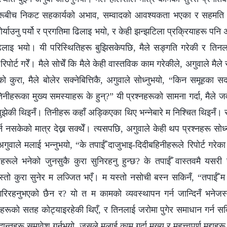
हरूबीच निकट सहकार्यको अभाव, सम्वादको आवश्यकता भएका र सहमति 
र्याउनु पर्यो र प्रगतिमा ढिलाइ भयो, र केही झन्झटिला प्रक्रियाहरू पनि अ
लाइ भयो। यी परिस्थितिहरू बुझिसकेपछि, मैले सङ्‍गति गरेकी र तिनल
िपोर्ट गरेँ। मैले सोचेँ कि मैले केही वास्तविक काम गरेकीले, अगुवाले मैले
ो कुरा, मैले बोलेर सक्नेबित्तिकै, अगुवाले सोध्नुभयो, “किन समूहका सदस
 तिनीहरूका मुख्य समस्याहरू के हुन्?” यी प्रश्नहरूको सामना गर्दा, मैले
बुझेकी थिइनँ। तिनीहरू कहाँ अड्किएका थिए भन्नेबारे म निश्चित थिइनँ। स
न नसकेको मात्र देख्न सक्थेँ। त्यसपछि, अगुवाले केही थप प्रश्नहरू सोध
वाले मलाई भन्नुभयो, “के तपाईँ दाजुभाइ-दिदीबहिनीहरूले रिपोर्ट गरेक
रूले भनेको जुनसुकै कुरा सुनिरहनु हुन्छ? के तपाईँ वास्तवमै यसरी
यस्तो कुरा सुनेर म लज्जित भएँ। म यस्तो नसोची बस्न सकिनँ, “तपाईँ म
गरिरहनुभएको छैन र? यो त म कामको व्यवस्थापन गर्न जान्दिनँ भनेजस
हरूको सतह कोट्याइरहेकी थिएँ, र तिनलाई जरोमा पुगेर समाधान गर्न सक्द
्तहरू समावेश गर्नुभयो, जसले मलाई काम गर्दा मुख्य र महत्त्वपूर्ण मुद्दाहरू ब