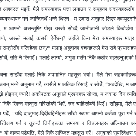
्यति आश्वस्त भइनँ: मैले समस्याहरू पत्ता लगाउन र समूहका सदस्यहरूसँग 
्यवस्थापन गर्न जान्दिनथेँ भन्ने थिएन। म उदास अनुहार लिएर कम्प्युटरतिर
ा, म आफ्नो असन्तुष्टि पोख्न यस्तो सोच्दै जानीजानी जोडले किबोर्डमा थ
भयो, अरूले मलाई कसरी हेर्नेछन्? उहाँले किन मेरा समस्याहरू मात्
म राम्रोसँग गरिरहेका छन्?” मलाई अगुवाका वचनहरूले मेरा सबै प्रयासह
ोचेँ, उति नै रिसाएँ। मलाई लाग्यो, अगुवा मसँग निकै कठोर भइरहनुभएको
ना सम्झँदा मलाई निकै अपमानित महसुस भयो। मैले मेरा सहकर्मीहरूले
लान् भन्ने अनुमान गरेँ, त्यसैले म अलिक रिसाएँ, र सोचेँ, “अबदेखि, म आ
ेख्ने होइनन् क्यारे! अर्कोपटक अगुवाले प्रश्नहरू सोध्दा, म जवाफ दिन त्यति
 निकै खिन्न महसुस गरिरहेकी थिएँ, रुन चाहिरहेकी थिएँ। साँझमा, मैले ए
 पढेँ, “यदि दाजुभाइ-दिदीबहिनीहरू साँचो रूपमा आफ्नो कर्तव्य पूरा गर्न 
िवेक्षण गर्न र तुरुन्तै तिनीहरूका समस्या र विचलनहरू औँल्याउन अन
्छ।” यो वाक्य पढेपछि, मैले निकै लज्जित महसुस गरेँ। अगुवाको सुपरिवेक्षण