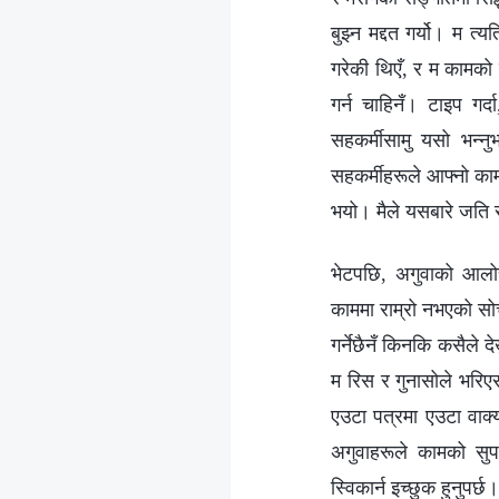
बुझ्न मद्दत गर्यो। म त
गरेकी थिएँ, र म कामको व
गर्न चाहिनँ। टाइप गर्द
सहकर्मीसामु यसो भन्नु
सहकर्मीहरूले आफ्नो का
भयो। मैले यसबारे जति स
भेटपछि, अगुवाको आलोच
काममा राम्रो नभएको सोच्
गर्नेछैनँ किनकि कसैले द
म रिस र गुनासोले भरिएर
एउटा पत्रमा एउटा वाक्य
अगुवाहरूले कामको सुपर
स्विकार्न इच्छुक हुनुपर