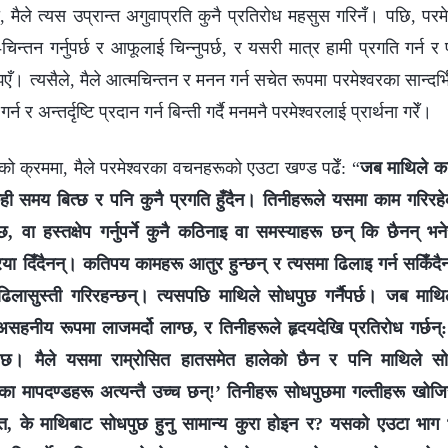
ा, मैले त्यस उप्रान्त अगुवाप्रति कुनै प्रतिरोध महसुस गरिनँ। पछि, परमेश्
िन्तन गर्नुपर्छ र आफूलाई चिन्नुपर्छ, र यसरी मात्र हामी प्रगति गर्न र 
झिएँ। त्यसैले, मैले आत्मचिन्तन र मनन गर्न सचेत रूपमा परमेश्‍वरका सान्दर
्न र अन्तर्दृष्टि प्रदान गर्न बिन्ती गर्दै मनमनै परमेश्‍वरलाई प्रार्थना गरेँ।
ो क्रममा, मैले परमेश्‍वरका वचनहरूको एउटा खण्ड पढेँ: “
जब माथिले क
ही समय बित्छ र पनि कुनै प्रगति हुँदैन। तिनीहरूले यसमा काम गरिरहे
वा हस्तक्षेप गर्नुपर्ने कुनै कठिनाइ वा समस्याहरू छन् कि छैनन् भन
रिया दिँदैनन्। कतिपय कामहरू आतुर हुन्छन् र त्यसमा ढिलाइ गर्न सकिँदै
लासुस्ती गरिरहन्छन्। त्यसपछि माथिले सोधपुछ गर्नैपर्छ। जब माथि
हनीय रूपमा लाजमर्दो लाग्छ, र तिनीहरूले हृदयदेखि प्रतिरोध गर्छन
छ। मैले यसमा राम्रोसित हातसमेत हालेको छैन र पनि माथिले सो
का मापदण्डहरू अत्यन्तै उच्च छन्!’ तिनीहरू सोधपुछमा गल्तीहरू खोजि
, के माथिबाट सोधपुछ हुनु सामान्य कुरा होइन र? यसको एउटा भाग 