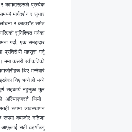
वा र कामदारहरूले प्रत्येक
मयमै मार्गदर्शन र सुधार
 आलोचना र काटछाँट समेत
गरिएको सुनिश्चित गर्नका
सामना गर्दा, एक समझदार
ा प्रतिरोधी महसुस गर्नु
ँ। ममा कसरी स्वीकृतिको
मजोरीहरू थिए भन्नेबारे
इरहेका थिए भन्ने हो भन्ने
र्ण सहकार्य नहुनुका मूल
े औँल्याएजस्तै थियो।
 सतही रूपमा व्यवस्थापन
विक रूपमा कमजोर नतिजा
 वा आफूलाई सही ठहर्याउनु