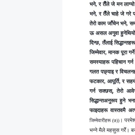
भने, र तैँले जे मन लाग्
भने, र तैँले चाहे जे गरे
तेरो काम जाँचेन भने, समस
ऊ असल अगुवा हुनेथियो? 
दिन्छ, तँलाई सिद्धान्त
जिम्मेवार, मानक पूरा गर
समस्याहरू पहिचान गर्न र
गलत पछ्याइ र विचलनहर
फटकार, आपूर्ति, र सहयो
गर्न सक्छस्, तेरो आव
सिद्धान्तअनुरूप हुने 
फाइदाहरू वास्तवमै अत्यन
। परमेश्
जिम्‍मेवारीहरू (७))
भन्ने मैले महसुस गरेँ। 