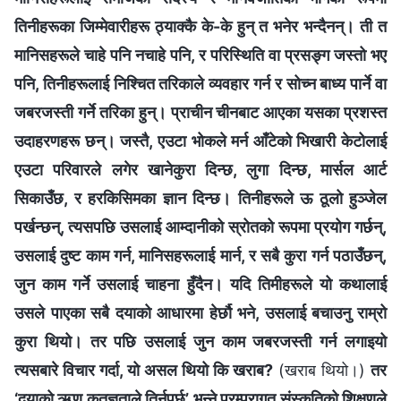
तिनीहरूका जिम्‍मेवारीहरू ठ्याक्‍कै के-के हुन् त भनेर भन्दैनन्। ती त
मानिसहरूले चाहे पनि नचाहे पनि, र परिस्‍थिति वा प्रसङ्ग जस्तो भए
पनि, तिनीहरूलाई निश्‍चित तरिकाले व्यवहार गर्न र सोच्‍न बाध्य पार्ने वा
जबरजस्ती गर्ने तरिका हुन्। प्राचीन चीनबाट आएका यसका प्रशस्‍त
उदाहरणहरू छन्। जस्तै, एउटा भोकले मर्न आँटेको भिखारी केटोलाई
एउटा परिवारले लगेर खानेकुरा दिन्छ, लुगा दिन्छ, मार्सल आर्ट
सिकाउँछ, र हरकिसिमका ज्ञान दिन्छ। तिनीहरूले ऊ ठूलो हुञ्‍जेल
पर्खन्छन्, त्यसपछि उसलाई आम्दानीको स्रोतको रूपमा प्रयोग गर्छन्,
उसलाई दुष्ट काम गर्न, मानिसहरूलाई मार्न, र सबै कुरा गर्न पठाउँछन्,
जुन काम गर्ने उसलाई चाहना हुँदैन। यदि तिमीहरूले यो कथालाई
उसले पाएका सबै दयाको आधारमा हेर्छौ भने, उसलाई बचाउनु राम्रो
कुरा थियो। तर पछि उसलाई जुन काम जबरजस्ती गर्न लगाइयो
त्यसबारे विचार गर्दा, यो असल थियो कि खराब?
(खराब थियो।)
तर
‘दयाको ऋण कृतज्ञताले तिर्नुपर्छ’ भन्‍ने परम्‍परागत संस्कृतिको शिक्षणले