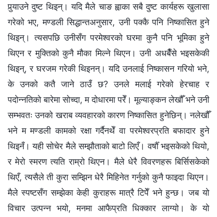
पुर्‍याउने दुष्‍ट थिइन्। यदि मैले चाङ ह्वाका सबै दुष्‍ट कार्यहरू खुलासा
गरेको भए, मण्डली सिद्धान्तअनुसार, उनी पक्कै पनि निष्कासित हुने
थिइन्। त्यसपछि उनीसँग परमेश्‍वरको घरमा कुनै पनि भूमिका हुने
थिएन र मुक्तिको कुनै मौका मिल्ने थिएन। उनी अधबैँसे भइसकेकी
थिइन्, र घरजम गरेकी थिइनन्। यदि उनलाई निष्कासन गरियो भने,
के उनको कतै जाने ठाउँ छ? उनले मलाई गरेको हेरचाह र
पदोन्नतिको बारेमा सोच्दा, म दोधारमा परेँ। मूल्याङ्कन लेखौँ भने उनी
सम्भवतः उनको खराब व्यवहारको कारण निष्कासित हुनेछिन्। नलेखौँ
भने म मण्डली कामको रक्षा गर्दैनथेँ वा परमेश्‍वरप्रति बफादार हुने
थिइनँ। यही सोचेर मैले सम्झौताको बाटो लिएँ। वर्षौँ भइसकेको थियो,
र मेरो स्मरण त्यति राम्रो थिएन। मैले धेरै विवरणहरू बिर्सिसकेको
थिएँ, त्यसैले ती कुरा सम्झिन धेरै मिहिनेत गर्नुको कुनै फाइदा थिएन।
मैले स्पष्‍टसँग सम्झेका केही कुराहरू मात्रै टिपेँ भने हुन्छ। जब यो
विचार उत्पन्न भयो, मनमा आफैप्रति धिक्‍कार लाग्यो। के यो