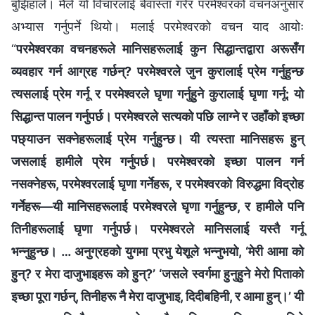
बुझिहालेँ। मैले यो विचारलाई बेवास्ता गरेर परमेश्‍वरको वचनअनुसार
अभ्यास गर्नुपर्ने थियो। मलाई परमेश्‍वरको वचन याद आयोः
“
परमेश्‍वरका वचनहरूले मानिसहरूलाई कुन सिद्धान्तद्वारा अरूसँग
व्यवहार गर्न आग्रह गर्छन्? परमेश्‍वरले जुन कुरालाई प्रेम गर्नुहुन्छ
त्यसलाई प्रेम गर्नू र परमेश्‍वरले घृणा गर्नुहुने कुरालाई घृणा गर्नू: यो
सिद्धान्त पालन गर्नुपर्छ। परमेश्‍वरले सत्यको पछि लाग्ने र उहाँको इच्छा
पछ्याउन सक्नेहरूलाई प्रेम गर्नुहुन्छ। यी त्यस्ता मानिसहरू हुन्
जसलाई हामीले प्रेम गर्नुपर्छ। परमेश्‍वरको इच्छा पालन गर्न
नसक्नेहरू, परमेश्‍वरलाई घृणा गर्नेहरू, र परमेश्‍वरको विरुद्धमा विद्रोह
गर्नेहरू—यी मानिसहरूलाई परमेश्‍वरले घृणा गर्नुहुन्छ, र हामीले पनि
तिनीहरूलाई घृणा गर्नुपर्छ। परमेश्‍वरले मानिसलाई यस्तै गर्नू
भन्नुहुन्छ। … अनुग्रहको युगमा प्रभु येशूले भन्नुभयो, ‘मेरी आमा को
हुन्? र मेरा दाजुभाइहरू को हुन्?’ ‘जसले स्वर्गमा हुनुहुने मेरो पिताको
इच्‍छा पूरा गर्छन्, तिनीहरू नै मेरा दाजुभाइ, दिदीबहिनी, र आमा हुन्।’ यी