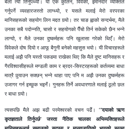
बेला त्यो तिर्नुपर्थ्यो। यो एक कुलिन, विवेकी, इमानदार व्यक्तिले
गर्नुपर्ने व्यवहारजस्तो लाग्थ्यो, र यसले मलाई मेरो वरपरका
मानिसहरूको सहयोग लिन मद्दत गर्‍यो। तर चाङ ह्वाको सन्दर्भमा, मैले
उनका सबै पदोन्नति, चासो र सहयोगको पैँचो तिर्न सकेको छैन भन्ने
लाग्यो, र मैले उनका दुष्कर्महरू पनि खुलासा गरेको थिएँ। मेरो
विवेकले दोष दियो र आफू बैगुनी बनेको महसुस भयो। यी विचारहरूले
मलाई अझै पनि यस्तो पकडमा राखेका थिए कि मैले दुष्‍ट मानिसहरू र
गैरविश्‍वासीहरूले मण्डली काम र ब्रदर-सिस्टरहरूको कर्तव्यमा बाधा
मात्रै पुर्‍याउन सक्छन् भन्ने थाहा पाए पनि म अझै उनका दुष्कर्महरू
उजागर गर्न इच्छुक भइनँ। गुनहरू तिर्ने अवधारणाले मलाई ठूलो छल
र बाधा गर्‍यो।
त्यसपछि मैले अझ बढी परमेश्‍वरको वचन पढेँ। “
‘दयाको ऋण
कृतज्ञताले तिर्नुपर्छ’ जस्ता नैतिक चालका अभिव्यक्तिहरूले
मानिसहरूलाई समाजको सदस्य र मानवजातिको भागको रूपमा