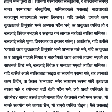
होइन भन्‍ने कुरा हो। चिनियाँ परम्‍परागत संस्कृतिमा, र वास्तवमा समग्र
मानव परम्‍परागत संस्कृतिमा, मानिसहरूले यसलाई सदाचारको
महत्त्वपूर्ण मापदण्डको रूपमा लिन्छन्। यदि कसैले ‘दयाको ऋण
कृतज्ञताले तिर्नुपर्छ’ भन्‍ने अभ्यास गर्दैन भने, ऊ अकृतज्ञ व्यक्ति हो र
उसलाई विवेक नभएको र सङ्गत गर्न लायक नरहेको व्यक्ति मानिन्छ।
उसलाई सबैले घृणा, तिरस्कार वा इन्कार गर्छन्। अर्कोतर्फ, यदि कसैले
‘दयाको ऋण कृतज्ञताले तिर्नुपर्छ’ भन्‍ने अभ्यास गर्छ भने, यदि ऊ कृतज्ञ
छ र आफूले पाएको निगाह र सहयोगको ऋण आफ्‍नो हातमा भएको हर
साधनले तिर्छ भने, उसलाई विवेक र मानवता भएको व्यक्ति मानिन्छ।
यदि कसैले अर्को व्यक्तिबाट फाइदा वा सहयोग प्राप्त गर्छ, तर त्यसको
ऋण तिर्दैन, वा केवल ‘धन्यवाद’ भनेर साधारण रूपमा थोरै कृतज्ञता
व्यक्त गर्छ र त्योभन्दा बढी केही गर्दैन भने, त्यो अर्को व्यक्तिले के
सोच्‍नेछ? सायद उसले झर्को मान्ला कि? के उसले यसो भन्‍न सक्छ, ‘यो
मान्छे सहयोग गर्न लायक छैन, यो राम्रो व्यक्ति होइन। मैले उसलाई