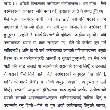
। मैले
खण्ड ३। आखिरी दिनहरूका ख्रीष्टका वार्तालापहरू। भाग तीन)
परमेश्‍वरका वचनहरू जति मनन गरेँ, कुराहरू त्यति नै स्पष्‍ट हुँदै गए।
मैले पठन-सामग्रीसम्बन्धी काम चाङ ह्वाले पदोन्नति गरेको कारण
पाएजस्तो देखिन्थ्यो होला, तर सबै कुरा मिलाउने त परमेश्‍वर नै
हुनुहुन्छ। उहाँले नै मलाई बिस्तारै यो भूमिकामा डोहोर्‍याउनुभयो। यदि
परमेश्‍वरको घरमा यो काम नभएको भए, मैले यो कर्तव्य पूरा गर्न
सक्दिनथेँ। अनि के यो सबै परमेश्‍वरको कामको परिणामस्वरूप भएको
थिएन र? म परमेश्‍वरप्रति आभारी र कृतज्ञ हुनुपर्थ्यो, तर मैले भने
अझै पनि चाङ ह्वालाई यो सहयोगको स्रोतको रूपमा लिएँ, र उनलाई
नै यसको पैँचो तिर्न चाहेँ। मैले परमेश्‍वरको अनुग्रह देख्न सकिनँ,
मानिसको मात्रै देखेँ। म साँच्चै अबुझ, अज्ञानी, अनुचित र मूर्ख
थिएँ। मण्डली अगुवाको हैसियतमा चाङ ह्वाको कर्तव्य परमेश्‍वरको
घरको कामको आवश्यकताअनुसार मानिसहरूलाई तालिम दिनु र
पदोन्नति गर्नु थियो—मैले यो गुन अर्को व्यक्तिलाई तिर्नुको सट्टा,