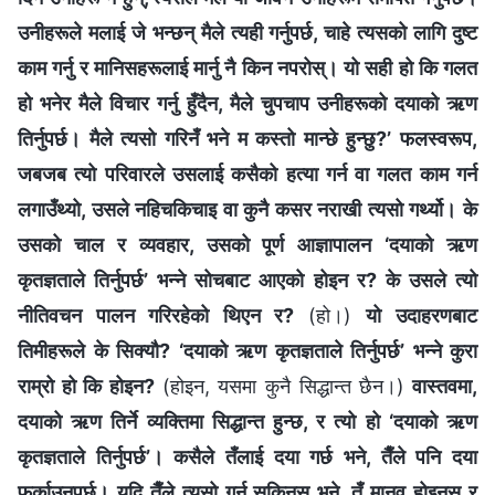
उनीहरूले मलाई जे भन्छन् मैले त्यही गर्नुपर्छ, चाहे त्यसको लागि दुष्ट
काम गर्नु र मानिसहरूलाई मार्नु नै किन नपरोस्। यो सही हो कि गलत
हो भनेर मैले विचार गर्नु हुँदैन, मैले चुपचाप उनीहरूको दयाको ऋण
तिर्नुपर्छ। मैले त्यसो गरिनँ भने म कस्तो मान्छे हुन्छु?’ फलस्वरूप,
जबजब त्यो परिवारले उसलाई कसैको हत्या गर्न वा गलत काम गर्न
लगाउँथ्यो, उसले नहिचकिचाइ वा कुनै कसर नराखी त्यसो गर्थ्यो। के
उसको चाल र व्यवहार, उसको पूर्ण आज्ञापालन ‘दयाको ऋण
कृतज्ञताले तिर्नुपर्छ’ भन्‍ने सोचबाट आएको होइन र? के उसले त्यो
नीतिवचन पालन गरिरहेको थिएन र?
(हो।)
यो उदाहरणबाट
तिमीहरूले के सिक्यौ? ‘दयाको ऋण कृतज्ञताले तिर्नुपर्छ’ भन्‍ने कुरा
राम्रो हो कि होइन?
(होइन, यसमा कुनै सिद्धान्त छैन।)
वास्तवमा,
दयाको ऋण तिर्ने व्यक्तिमा सिद्धान्त हुन्छ, र त्यो हो ‘दयाको ऋण
कृतज्ञताले तिर्नुपर्छ’। कसैले तँलाई दया गर्छ भने, तैँले पनि दया
फर्काउनुपर्छ। यदि तैँले त्यसो गर्न सकिनस् भने, तँ मानव होइनस् र