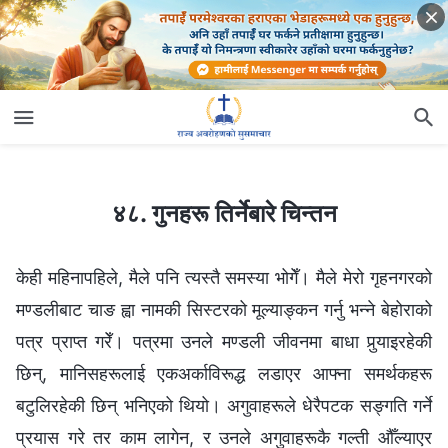
४८. गुनहरू तिर्नेबारे चिन्तन
४८. गुनहरू तिर्नेबारे चिन्तन
केही महिनापहिले, मैले पनि त्यस्तै समस्या भोगेँ। मैले मेरो गृहनगरको
मण्डलीबाट चाङ ह्वा नामकी सिस्टरको मूल्याङ्कन गर्नु भन्ने बेहोराको
पत्र प्राप्‍त गरेँ। पत्रमा उनले मण्डली जीवनमा बाधा पुर्‍याइरहेकी
छिन्, मानिसहरूलाई एकअर्काविरूद्ध लडाएर आफ्ना समर्थकहरू
बटुलिरहेकी छिन् भनिएको थियो। अगुवाहरूले धेरैपटक सङ्गति गर्ने
प्रयास गरे तर काम लागेन, र उनले अगुवाहरूकै गल्ती औँल्याएर