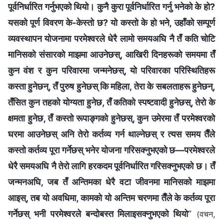
पूर्वनिर्धारित गर्नुभएको थियो। कुनै कुरा पूर्वनिर्धारित गर्नु भनेको के हो?
यसको पूर्ण विवरण के-केस्तो छ? यो कस्तो के हो भने, उहाँको सम्पूर्ण
व्यवस्थापन योजनामा परमेश्‍वरले धेरै लामो समयअघि नै तँ कति चोटि
मानिसको संसारको माझमा आउनेछस्, आखिरी दिनहरूको समयमा तँ
कुन वंश र कुन परिवारमा जन्मनेछस्, यो परिवारका परिस्थितिहरू
कस्ता हुनेछन्, तँ पुरुष हुनेछस् कि महिला, तेरा के सबलताहरू हुनेछन्,
तँसित कुन तहको योग्यता हुनेछ, तँ कतिको स्पष्टवादी हुनेछस्, तेरो के
क्षमता हुनेछ, तँ कस्तो रूपाङ्गको हुनेछस्, कुन उमेरमा तँ परमेश्‍वरको
घरमा आउनेछस् अनि तेरो कर्तव्य गर्न थाल्नेछस् र त्यस समय तैँले
कस्तो कर्तव्य पूरा गर्नेछस् भनेर योजना गरिसक्‍नुभएको छ—परमेश्‍वरले
धेरै समयअघि नै तेरो लागि हरकदम पूर्वनिर्धारित गरिसक्‍नुभएको छ। तँ
जन्मनअघि, जब तँ अन्तिमका धेरै वटा जीवनमा मानिसको माझमा
आइस्, तब यो अवधिमा, कामको यो अन्तिम चरणमा तैँले के कर्तव्य पूरा
गर्नेछस् भनी परमेश्‍वरले बन्दोबस्त मिलाइसक्नुभएको थियो
”
(वचन,