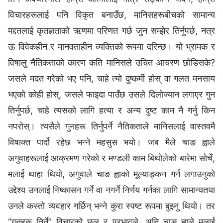
विचारहरूलाई पनि विकृत बनाउँछ, मानिसहरूबीचको सामान्य
मद्दतलाई कृतज्ञताको ऋणमा परिणत गर्छ जुन सम्झेर तिर्नुपर्छ, नत्र
ऊ विवेकहीन र मानवताहीन व्यक्तिको रूपमा दरिन्छ। यो भ्रामक र
विषालु नैतिकताको कारण कति मानिसले उचित आचरण छोडिसके?
जसले मदत गरेको भए पनि, चाहे त्यो दुष्कर्मी होस् वा गलत मनसाय
भएको कोही होस्, जसले फाइदा पाउँछ उसले दिलोज्यान लगाएर गुन
तिर्नुपर्छ, चाहे त्यसको लागि हत्या र अन्य दुष्‍ट काम नै गर्नु किन
नपरोस्। त्यसैले गुनहरू तिर्नुपर्ने नैतिकताले मानिसलाई वास्तवमै
विषाक्त पार्दो रहेछ भन्‍ने महसुस भयो। जब मैले चाङ ह्वाले
अगुवाहरूलाई आक्रमण गरेको र मण्डली काम बिथोलेको बारेमा सोचेँ,
मलाई थाहा थियो, अगुवाले चाङ ह्वाको मूल्याङ्कन गर्न लगाउनुको
उद्देश्य उनलाई निष्कासन गर्ने वा नगर्ने निर्णय गर्नका लागि सामान्यतया
उनले कस्तो व्यवहार गर्छिन् भन्ने कुरा स्पष्‍ट रूपमा बुझ्नु थियो। तर
“गुनहरू तिर्ने” विचारको छल र प्रभावले, अनि चाङ ह्वाले मलाई