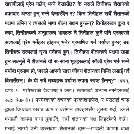
खराबीलाई प्रेम गर्छन् भन्‍ने देखाउँछ? के यसले तिनीहरू शैतानको
बफादार अण्डा हुन् भन्‍ने देखाउँदैन र? किन तिनीहरू सधैँ शैतानको
पक्षमा उभिन र त्यसको भाषा बोल्न सक्षम हुन्छन्? तिनीहरूका कुरा र
काम, तिनीहरूको अनुहारका भावहरू नै तिनीहरू कुनै पनि प्रकारले
सत्यलाई प्रेम गर्नेहरू होइनन् भनेर प्रमाणित गर्न पर्याप्त हुन्छ; बरु
तिनीहरू सत्यलाई घृणा गर्नेहरू हुन्। तिनीहरू शैतानको पक्षमा खडा
हुन सक्नुले नै शैतानले यी स-साना भूतहरूलाई साँच्चै प्रेम गर्छ भन्‍ने
पर्याप्त प्रमाण हो, जसले आफ्नो सारा जीवन शैतानका निम्ति लडाइँ गर्दै
बिताउँछन्। के यी सबै तथ्यहरू पर्याप्त रूपमा स्पष्ट छैनन्?
”
(वचन,
खण्ड १। परमेश्‍वरको देखापराइ र काम। सत्यताको अभ्यास नगर्नेहरूलाई
। परमेश्‍वरको वचनको प्रकाशमार्फत, र यसलाई चाङ
एउटा चेतावनी)
ह्वाका विगतका खराब काम र वर्तमान व्यवहारसँग तुलना गर्दा, उनले
मण्डली काममा बाधा पुर्‍याउँदै, सधैँ शैतानको पक्ष लिइरहेकी देखेँ।
मलाई लाग्यो उनी वास्तवमा शैतानको दास—मण्डली काममा बाधा