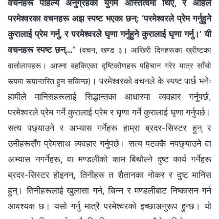
वचनहरू पहिल्यै अनुग्रहको युगमै अस्तित्वमा थिए, र अहिले
परमेश्‍वरका वचनहरू अझ स्पष्ट भएका छन्: ‘परमेश्‍वरले प्रेम गर्नुहुने
कुरालाई प्रेम गर्नु, र परमेश्‍वरले घृणा गर्नुहुने कुरालाई घृणा गर्नु।’ यी
वचनहरू स्पष्ट छन्…
”
(वचन, खण्ड ३। आखिरी दिनहरूका ख्रीष्टका
वार्तालापहरू। आफ्ना बहकिएका दृष्टिकोणहरू पहिचान गरेर मात्र साँचो
। परमेश्‍वरको वचनले के स्पष्‍ट पार्छ भनेः
रूपमा रूपान्तरित हुन सकिन्छ)
हामीले मानिसहरूलाई सिद्धान्तका आधारमा व्यवहार गर्नुपर्छ,
परमेश्‍वरले प्रेम गर्ने कुरालाई प्रेम र घृणा गर्ने कुरालाई घृणा गर्नुपर्छ।
सत्य पछ्याउने र अभ्यास गर्नेहरू हाम्रा ब्रदर-सिस्टर हुन् र
उनीहरूसँग प्रेमसाथ व्यवहार गर्नुपर्छ। सत्य पटक्कै नपछ्याउने वा
अभ्यास नगर्नेहरू, वा मण्डलीको काम बिथोल्ने दुष्‍ट कार्य गर्नेहरू
ब्रदर-सिस्टर होइनन्, तिनीहरू त शैतानका नोकर र दुष्‍ट मानिस
हुन्। तिनीहरूलाई खुलासा गर्न, चिन्‍न र मण्डलीबाट निष्कासन गर्न
आवश्यक छ। यसो गर्नु मात्रै परमेश्‍वरको इच्छाअनुरूप हुन्छ। यो