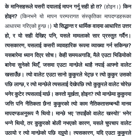
के मानिसहरूले यसरी दयालाई मापन गर्नु सही हो त?
(होइन।)
किन
होइन?
(किनभने यो मापन परम्‍परागत संस्कृतिका मापदण्डहरूका
आधारमा गरिएको हुन्छ।)
यो सिद्धान्त र धार्मिक वादमा आधारित उत्तर
हो, र यो सही देखिए पनि, यसले मामलाको सार प्रस्तुत गर्दैन।
त्यसकारण, यसलाई कसरी व्यावहारिक रूपमा व्याख्या गर्न सकिन्छ?
यसबारेमा ध्यान दिएर सोच। केही समयअगाडि, मैले एउटा भिडियोको
बारेमा सुनेको थिएँ, जसमा एउटा मान्छेले थाहै नपाई आफ्‍नो वालेट
खसाउँछ। त्यो वालेट एउटा सानो कुकुरले भेट्छ र त्यो कुकुर उसको
पछि लाग्छ, र त्यो मान्छेले त्यसलाई देखेपछि त्यो कुकुरले वालेट चोरेछ
भनेर कुटेर त्यसलाई मार्छ। कस्तो मूर्खता, होइन? त्यो मान्छेमा कुकुरमा
जत्ति पनि नैतिकता छैन! कुकुरको त्यो काम नैतिकतासम्‍बन्धी मानव
मापदण्डअनुरूप नै थियो। मान्छे भए ‘तपाईंको वालेट खस्यो!’ भनेर
भन्‍ने थियो, तर कुकुरको बोली नभएको कारण, यसले चुपचाप वालेट
उठायो र त्यो मान्छेको पछि दगुर्‍यो। त्यसकारण, यदि एउटा कुकुरले