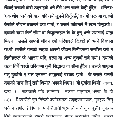
तँलाई यसको दोषी ठहराइयो भने तैँले भन्‍न सक्‍ने केही हुँदैन। भनिन्छ:
‘एक थोपा पानीको ऋण बगिरहने मूलले तिर्नुपर्छ,’ तर यो घटनमा त, त्यो
केटोले जीवन बचाउने दया पायो, र उसले जीवनले नै ऋण तिर्नुपर्‍यो।
दयाको ऋण तिर्ने सीमा वा सिद्धान्तहरू के-के हुन् भन्‍ने उसलाई थाहा
थिएन। उसले आफ्नो जीवन त्यो परिवारले दिएको हो भन्‍ने विश्‍वास
गर्थ्यो, त्यसैले यसको सट्टा आफ्‍नो जीवन तिनीहरूमा समर्पित गर्‍यो र
तिनीहरूले जे अह्राए पनि, हत्या वा अन्य दुष्कर्म सबै गर्‍यो। दयाको
ऋण तिर्ने यस्तो तरिकामा कुनै सिद्धान्त वा सीमा हुँदैन। उसले आफूमा
पशु हुर्कायो र यस क्रममा आफूलाई बरबाद पार्‍यो। के उसले यसरी
दयाको ऋण तिर्नु सही थियो? अवश्यै थिएन। यो मूर्खता थियो
”
(वचन,
खण्ड ६। सत्यताको पछि लाग्‍नेबारे। सत्यता पछ्याउनु भनेको के हो
। भिखारीले गुन तिरेको परमेश्‍वरको उदाहरणमार्फत, गुनहरू तिर्नु
(७))
भनेको हामीलाई विषाक्त पार्ने शैतानी भ्रम हो भन्ने कुरा बुझेँ। गुनहरू
तिर्ने अवधारणाले हाम्रो आत्मालाई मात्र सङ्कीर्ण पार्दैन, हाम्रा