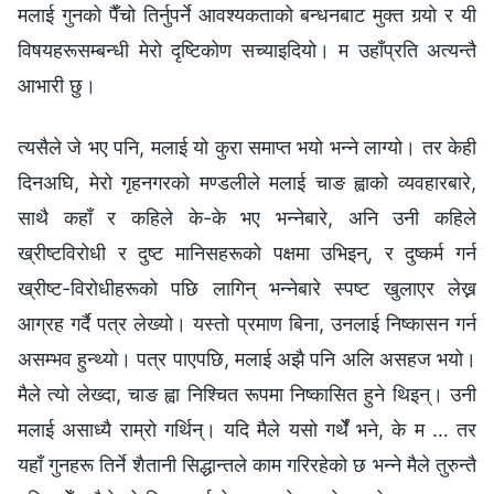
मलाई गुनको पैँचो तिर्नुपर्ने आवश्यकताको बन्धनबाट मुक्त गर्‍यो र यी
विषयहरूसम्बन्धी मेरो दृष्‍टिकोण सच्याइदियो। म उहाँप्रति अत्यन्तै
आभारी छु।
त्यसैले जे भए पनि, मलाई यो कुरा समाप्‍त भयो भन्ने लाग्यो। तर केही
दिनअघि, मेरो गृहनगरको मण्डलीले मलाई चाङ ह्वाको व्यवहारबारे,
साथै कहाँ र कहिले के-के भए भन्‍नेबारे, अनि उनी कहिले
ख्रीष्‍टविरोधी र दुष्‍ट मानिसहरूको पक्षमा उभिइन्, र दुष्कर्म गर्न
ख्रीष्‍ट-विरोधीहरूको पछि लागिन् भन्‍नेबारे स्पष्‍ट खुलाएर लेख्न
आग्रह गर्दै पत्र लेख्यो। यस्तो प्रमाण बिना, उनलाई निष्कासन गर्न
असम्भव हुन्थ्यो। पत्र पाएपछि, मलाई अझै पनि अलि असहज भयो।
मैले त्यो लेख्दा, चाङ ह्वा निश्‍चित रूपमा निष्कासित हुने थिइन्। उनी
मलाई असाध्यै राम्रो गर्थिन्। यदि मैले यसो गर्थेँ भने, के म … तर
यहाँ गुनहरू तिर्ने शैतानी सिद्धान्तले काम गरिरहेको छ भन्ने मैले तुरुन्तै