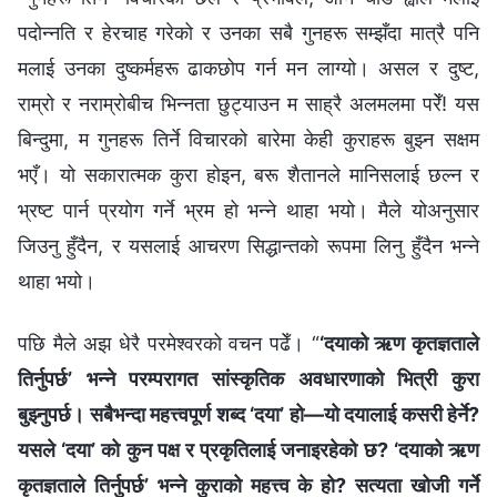
पदोन्नति र हेरचाह गरेको र उनका सबै गुनहरू सम्झँदा मात्रै पनि
मलाई उनका दुष्कर्महरू ढाकछोप गर्न मन लाग्यो। असल र दुष्‍ट,
राम्रो र नराम्रोबीच भिन्नता छुट्याउन म साह्रै अलमलमा परेँ! यस
बिन्दुमा, म गुनहरू तिर्ने विचारको बारेमा केही कुराहरू बुझ्न सक्षम
भएँ। यो सकारात्मक कुरा होइन, बरू शैतानले मानिसलाई छल्न र
भ्रष्‍ट पार्न प्रयोग गर्ने भ्रम हो भन्ने थाहा भयो। मैले योअनुसार
जिउनु हुँदैन, र यसलाई आचरण सिद्धान्तको रूपमा लिनु हुँदैन भन्ने
थाहा भयो।
पछि मैले अझ धेरै परमेश्‍वरको वचन पढेँ। “
‘दयाको ऋण कृतज्ञताले
तिर्नुपर्छ’ भन्‍ने परम्‍परागत सांस्कृतिक अवधारणाको भित्री कुरा
बुझ्‍नुपर्छ। सबैभन्दा महत्त्वपूर्ण शब्‍द ‘दया’ हो—यो दयालाई कसरी हेर्ने?
यसले ‘दया’ को कुन पक्ष र प्रकृतिलाई जनाइरहेको छ? ‘दयाको ऋण
कृतज्ञताले तिर्नुपर्छ’ भन्‍ने कुराको महत्त्व के हो? सत्यता खोजी गर्ने