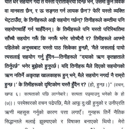
यति धेरै सहयोग गर्दा त यस्तो प्रतिक्रिया दिन्छ भने, उसमा कुनै विवेक
वा मानवता छैन, र ऊ सङ्गत गर्न लायक छैन’? फेरि यस्तो व्यक्ति
भेट्टाउँदा, के तिनीहरूले अझै सहयोग गर्छन्? तिनीहरूले कम्तीमा पनि
सहयोगचाहिँ गर्न चाहँदैनन्। के तिमीहरूले पनि यस्तो परिस्‍थितिमा
साँच्‍चै सहयोग गरूँ कि नगरूँ भनेर सोच्दैनौ र? तिमीहरूले आफ्‍नो
पहिलेको अनुभवबाट यस्तो पाठ सिकेका हुन्छौ, ‘मैले जसलाई पायो
त्यसलाई सहयोग गर्नु हुँदैन—तिनीहरूले “दयाको ऋण कृतज्ञताले
तिर्नुपर्छ” भनेर बुझेको हुनुपर्छ। यदि तिनीहरू मैले दिएको सहयोगको
ऋण नतिर्ने अकृतज्ञ खालकाहरू हुन् भने, मैले सहयोग नगर्दा नै राम्रो
हुन्छ।’ के तिमीहरूको दृष्टिकोण यस्तै हुँदैन र?
(हो, हुन्छ।)”
(वचन,
खण्ड ६। सत्यताको पछि लाग्‍नेबारे। सत्यता पछ्याउनु भनेको के हो
। परमेश्‍वरको वचन पढेपछि, मैले आफू दुःखी हुनुको र उनीप्रति
(७))
ऋणी महसुस गर्नुको कारण पत्ता लगाएँ। गुनहरू तिर्ने नैतिक
सिद्धान्तले मलाई झुक्याएको र विषाक्त बनाएको थियो। मेरो