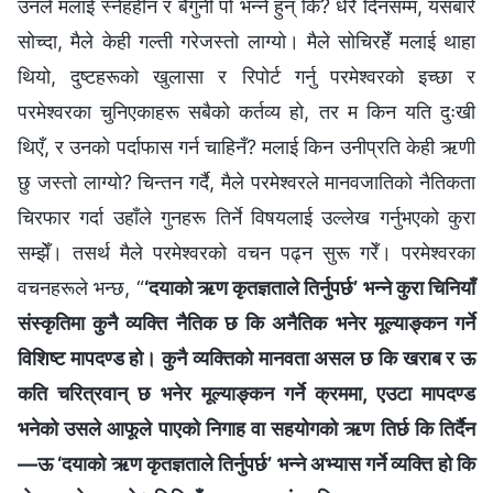
उनले मलाई स्नेहहीन र बैगुनी पो भन्ने हुन् कि? धेरै दिनसम्म, यसबारे
सोच्दा, मैले केही गल्ती गरेजस्तो लाग्यो। मैले सोचिरहेँ मलाई थाहा
थियो, दुष्‍टहरूको खुलासा र रिपोर्ट गर्नु परमेश्‍वरको इच्छा र
परमेश्‍वरका चुनिएकाहरू सबैको कर्तव्य हो, तर म किन यति दुःखी
थिएँ, र उनको पर्दाफास गर्न चाहिनँ? मलाई किन उनीप्रति केही ऋणी
छु जस्तो लाग्यो? चिन्तन गर्दै, मैले परमेश्‍वरले मानवजातिको नैतिकता
चिरफार गर्दा उहाँले गुनहरू तिर्ने विषयलाई उल्लेख गर्नुभएको कुरा
सम्झेँ। तसर्थ मैले परमेश्‍वरको वचन पढ्न सुरू गरेँ। परमेश्‍वरका
वचनहरूले भन्छ, “
‘दयाको ऋण कृतज्ञताले तिर्नुपर्छ’ भन्‍ने कुरा चिनियाँ
संस्कृतिमा कुनै व्यक्ति नैतिक छ कि अनैतिक भनेर मूल्याङ्कन गर्ने
विशिष्ट मापदण्ड हो। कुनै व्यक्तिको मानवता असल छ कि खराब र ऊ
कति चरित्रवान् छ भनेर मूल्याङ्कन गर्ने क्रममा, एउटा मापदण्ड
भनेको उसले आफूले पाएको निगाह वा सहयोगको ऋण तिर्छ कि तिर्दैन
—ऊ ‘दयाको ऋण कृतज्ञताले तिर्नुपर्छ’ भन्‍ने अभ्यास गर्ने व्यक्ति हो कि