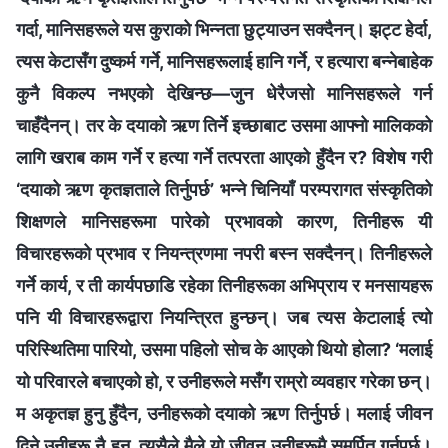
गर्दा, मानिसहरूले यस कुराको भिन्‍नता छुट्याउन सक्दैनन्। झट्ट हेर्दा,
त्यस केटासँग दुष्कर्म गर्ने, मानिसहरूलाई हानि गर्ने, र हत्यारा बन्‍नेबाहेक
कुनै विकल्‍प नभएको देखिन्छ—जुन धेरैजसो मानिसहरूले गर्न
चाहँदैनन्। तर के दयाको ऋण तिर्ने इच्‍छाबाट उसमा आफ्‍नो मालिकको
लागि खराब काम गर्ने र हत्या गर्ने तत्परता आएको हुँदैन र? विशेष गरी
‘दयाको ऋण कृतज्ञताले तिर्नुपर्छ’ भन्‍ने चिनियाँ परम्‍परागत संस्कृतिको
शिक्षणले मानिसहरूमा पारेको प्रभावको कारण, तिनीहरू यी
विचारहरूको प्रभाव र नियन्त्रणमा नपरी बस्‍न सक्दैनन्। तिनीहरूले
गर्ने कार्य, र ती कार्यपछाडि रहेका तिनीहरूका अभिप्राय र मनसायहरू
पनि यी विचारहरूद्वारा नियन्त्रित हुन्छन्। जब त्यस केटालाई त्यो
परिस्थितिमा पारियो, उसमा पहिलो सोच के आएको थियो होला? ‘मलाई
यो परिवारले बचाएको हो, र उनीहरूले मसँग राम्रो व्यवहार गरेका छन्।
म अकृतज्ञ हुनु हुँदैन, उनीहरूको दयाको ऋण तिर्नुपर्छ। मलाई जीवन
दिने उनीहरू नै हुन्, त्यसैले मैले यो जीवन उनीहरूमै समर्पित गर्नुपर्छ।