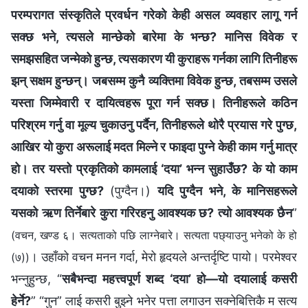
परम्‍परागत संस्कृतिले प्रवर्धन गरेको केही असल व्यवहार लागू गर्न
सक्छ भने, त्यसले मान्छेको बारेमा के भन्छ? मानिस विवेक र
समझसहित जन्‍मेको हुन्छ, त्यसकारण यी कुराहरू गर्नका लागि तिनीहरू
झन् सक्षम हुन्छन्। जबसम्‍म कुनै व्यक्तिमा विवेक हुन्छ, तबसम्म उसले
यस्ता जिम्‍मेवारी र दायित्वहरू पूरा गर्न सक्छ। तिनीहरूले कठिन
परिश्रम गर्नु वा मूल्य चुकाउनु पर्दैन, तिनीहरूले थोरै प्रयास गरे पुग्छ,
आखिर यो कुरा अरूलाई मदत मिल्‍ने र फाइदा पुग्‍ने केही काम गर्नु मात्र
हो। तर यस्तो प्रकृतिको कामलाई ‘दया’ भन्‍न सुहाउँछ? के यो काम
दयाको स्तरमा पुग्छ?
(पुग्दैन।)
यदि पुग्दैन भने, के मानिसहरूले
यसको ऋण तिर्नेबारे कुरा गरिरहनु आवश्यक छ? त्यो आवश्‍यक छैन
”
(वचन, खण्ड ६। सत्यताको पछि लाग्‍नेबारे। सत्यता पछ्याउनु भनेको के हो
। उहाँको वचन मनन गर्दा, मेरो हृदयले अन्तर्दृष्‍टि पायो। परमेश्‍वर
(७))
भन्नुहुन्छ, “
सबैभन्दा महत्त्वपूर्ण शब्‍द ‘दया’ हो—यो दयालाई कसरी
हेर्ने?
” “गुन” लाई कसरी बुझ्ने भनेर पत्ता लगाउन सक्नेबित्तिकै म सत्य