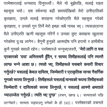
परमेश्‍वरलाई धन्यवाद दिनुपर्थ्यो। मैले यो बुझेपछि, मलाई राहत
महसुस भयो। दश वर्षभन्दा बढी समयदेखिको मेरो उनीप्रतिको
कृतज्ञता, उनले मलाई सराहना गरेकोप्रति मैले महसुस गरेको
कृतज्ञता, र उनको गुन तिर्ने मेरो इच्छा सबै गायब भए। त्यसउप्रान्त
मैले उनीप्रति ऋणी महसुस गरिनँ र उनका दुष्‍ट कामहरू खुलासा
गरेकोमा दुःख लागेन। बैगुनी हुनुको आत्मदोष पनि हरायो र हामीबीच
कुनै गुनको सवालै रहेन। परमेश्‍वरले भन्नुभएजस्तै, “
मेरो लागि त यस
प्रकारको ‘दया’ अस्तित्वमै हुँदैन, र सायद तिमीहरूलाई पनि त्यस्तै
लाग्छ भन्‍ने आशा छ। त्यसो भए, तिमीहरूले यसबारे कसरी विचार
गर्नुपर्छ? यसलाई केवल दायित्व, जिम्‍मेवारी र प्राकृतिक मानव नैसर्गिक
गुणको रूपमा लिनुपर्छ। तिमीहरूले यसलाई मानवको रूपमा तिमीहरूको
जिम्‍मेवारी र दायित्वको रूपमा लिनुपर्छ, र यसलाई आफ्‍नो क्षमताले
भ्याउञ्‍जेल गर्नुपर्छ। त्यति भए पुग्छ
”
(वचन, खण्ड ६। सत्यताको पछि
। परमेश्‍वरको वचनले
लाग्‍नेबारे। सत्यता पछ्याउनु भनेको के हो (७))