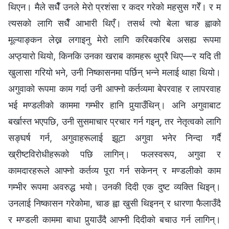
थिएन। मैले सधैँ उनले मेरो प्रशंसा र कदर गरेको महसुस गरेँ। र म
त्यसको लागि सधैँ आभारी थिएँ। तसर्थ त्यो बेला चाङ ह्वाको
मूल्याङ्कन लेख्न लगाइनु मेरो लागि करिबकरिब असह्य रूपमा
अप्ठ्यारो थियो, किनकि उनका खराब कामहरू थुप्रै थिए—र यदि ती
खुलासा गरियो भने, उनी निष्कासनमा पर्छिन् भन्‍ने मलाई थाहा थियो।
अगुवाको रूपमा काम गर्दा उनी आफ्नो कर्तव्यमा बेपरवाह र लापरवाह
भई मण्डलीको काममा गम्भीर हानि पुर्‍याउँथिन्। अनि अगुवाबाट
बर्खास्त भएपछि, उनी सुसमाचार प्रचार गर्न गइन्, तर नेतृत्वको लागि
सङ्घर्ष गर्न, अगुवाहरूलाई झूटा अगुवा भनेर निन्दा गर्दै
ख्रीष्‍टविरोधीहरूको पछि लागिन्। फलस्वरूप, अगुवा र
कामदारहरूले आफ्नो कर्तव्य पूरा गर्न सकेनन् र मण्डलीको काम
गम्भीर रूपमा अवरुद्ध भयो। उनकी दिदी एक दुष्‍ट व्यक्ति थिइन्।
उनलाई निष्कासन गरेकोमा, चाङ ह्वा खुसी थिइनन् र धारणा फैलाउँदै
र मण्डली काममा बाधा पुर्‍याउँदै आफ्नी दिदीको बचाउ गर्न लागिन्।