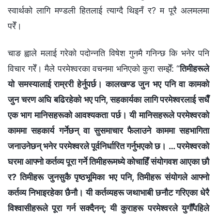
स्वार्थको लागि मण्डली हितलाई त्याग्दै थिइनँ र? म पूरै अलमलमा
परेँ।
चाङ ह्वाले मलाई गरेको पदोन्नति विषेश गुनमै गनिन्छ कि भनेर पनि
विचार गरेँ। मैले परमेश्‍वरका वचनमा भनिएको कुरा सम्झेँ: “
तिमीहरूले
यो समस्यालाई राम्ररी हेर्नुपर्छ। कालखण्ड जुन भए पनि वा कामको
जुन चरण अघि बढिरहेको भए पनि, सहकार्यका लागि परमेश्‍वरलाई सधैँ
एक भाग मानिसहरूको आवश्यकता पर्छ। यी मानिसहरूले परमेश्‍वरको
काममा सहकार्य गर्नेछन् वा सुसमाचार फैलाउने काममा सहभागिता
जनाउनेछन् भनेर परमेश्‍वरले पूर्वनिर्धारित गर्नुभएको छ। … परमेश्‍वरको
घरमा आफ्‍नो कर्तव्य पूरा गर्ने तिमीहरूमध्ये कोचाहिँ संयोगवश आएका छौ
र? तिमीहरू जुनसुकै पृष्ठभूमिका भए पनि, तिमीहरू संयोगले आफ्‍नो
कर्तव्य निभाइरहेका छैनौ। यी कर्तव्यहरू जथाभाबी छनौट गरिएका धेरै
विश्‍वासीहरूले पूरा गर्न सक्दैनन्; यी कुराहरू परमेश्‍वरले युगौँपहिले