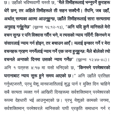
छ। उहाँको भविष्यवाणी यस्तो छ, “
मैले तिमीहरूलाई भन्‍नुपर्ने कुराहरू
धेरै छन्, तर अहिले तिमीहरूले ती सहन सक्‍दैनौ। तैपनि, जब उहाँ,
अर्थात् सत्यका आत्मा आउनुहुन्छ, उहाँले तिमीहरूलाई सारा सत्यतामा
अगुवाइ गर्नुहुनेछ
”
, “
अनि यदि कुनै मानिसले मेरो
(यूहन्‍ना १६:१२-१३)
वचन सुन्छ र पनि विश्‍वास गर्दैन भने, म त्यसको न्याय गर्दिनँ: किनभने म
संसारलाई न्याय गर्न होइन, तर बचाउन आएँ। मलाई इन्कार गर्ने र मेरा
वचनहरू ग्रहण नगर्नेलाई न्याय गर्ने एक जना हुनुहुन्छ: मैले बोलेको त्यो
वचनले अन्तको दिनमा उसको न्याय गर्नेछ
”
।
(यूहन्‍ना १२:४७-४८)
अनि १ पत्रुस ४:१७ मा यसो भनिएको छ, “
किनभने परमेश्‍वरको
घरानाबाट न्याय सुरू हुने समय आएको छ
।” अनि उहाँले प्रतिज्ञा
गर्नुभएजस्तै, प्रभु येशू मानवजातिलाई शुद्ध पार्न र मुक्ति दिन चाहिने
सबै सत्यता व्यक्त गर्न आखिरी दिनहरूमा सर्वशक्तिमान्‌ परमेश्‍वरको
रूपमा देहधारी भई आउनुभएको छ। प्रभु येशूको कामको जगमा,
सर्वशक्तिमान्‌ परमेश्‍वरले मानिसको पापी प्रकृति समाधान गर्न र