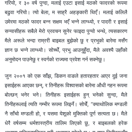
गरियो, र ३० वर्ष पुग्दा, मलाई एउटा इसाई मठको फादरको रूपमा
बढुवा गरियो। त्यो बेला, म साह्रै अहङ्कारी थिएँ। मलाई कलिलै
उमेरमा मठको फादर बन्‍न सक्षम भएँ भन्‍ने लाग्थ्यो, र पादरी र इसाई
सन्यासीहरू सबैले मेरो प्रवचन सुनेर फाइदा पुग्यो भन्थे, त्यसकारण
मैले अरूले भन्दा राम्ररी बाइबल बुझेको छु र प्रभुको बारेमा मसँग
ज्ञान छ भन्‍ने लाग्थ्यो। सोच्थेँ, प्रभु आउनुहुँदा, मैले अवश्यै उहाँको
अनुमोदन पाउनेछु र स्वर्गको राज्यमा प्रवेश गर्न सक्‍नेछु।
जुन २००१ को एक साँझ, डिकन वाङले हतारहतार आएर दुई जना
इसाईहरू आएका छन्, र तिनीहरू विश्‍वासको बारेमा औधी गहन रूपमा
बोल्छन् भनेर भने। तिनीहरू इसाईहरू हुन् भनेको सुन्दा, मैले
तिनीहरूलाई त्यति गम्‍भीर रूपमा लिइनँ। सोचेँ, “क्याथोलिक मण्डली
नै साँचो मण्डली हो, र यसमा येशूको मुक्तिको पूर्ण सत्यता छ। मैले
धेरै वर्षसम्‍म धर्मशास्‍त्रीय तालिम लिएको छु, र बाइबलको हरेक