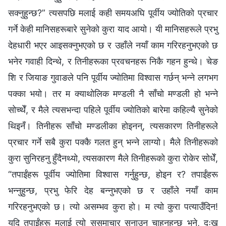
सक्‍नुहुन्छ?” त्यसपछि मलाई कही समयअघि पूर्वीय ज्योतिको प्रचार
गर्ने केही मानिसहरूबारे सुनेको कुरा याद आयो। यी मानिसहरूले प्रभु
देहधारी भएर आइसक्‍नुभएको छ र उहाँले नयाँ काम गरिरहनुभएको छ
भनेर गवाही दिन्थे, र तिनीहरूका प्रवचनहरू निकै गहन हुन्थे। चेङ
शि र जियाङ गुवाङले पनि पूर्वीय ज्योतिमा विश्‍वास गर्छन् भन्‍ने लगभग
पक्‍का भयो। तर म क्याथोलिक मण्डली नै साँचो मण्डली हो भन्‍ने
सोच्थेँ, र मैले त्यसभन्दा पहिले पूर्वीय ज्योतिको बारेमा कहिल्यै सुनेको
थिइनँ। तिनीहरू साँचो मण्डलीका होइनन्, त्यसकारण तिनीहरूले
प्रचार गर्ने सबै कुरा पक्‍कै गलत हुन् भन्‍ने लाग्यो। मैले तिनीहरूको
कुरा सुनिरहनु हुँदैनथ्यो, त्यसकारण मैले तिनीहरूको कुरा रोकेर सोधेँ,
“तपाईंहरू पूर्वीय ज्योतिमा विश्‍वास गर्नुहुन्छ, होइन र? तपाईंहरू
भन्‍नुहुन्छ, प्रभु फेरि देह बन्‍नुभएको छ र उहाँले नयाँ काम
गरिरहनुभएको छ। त्यो असम्‍भव कुरा हो। म त्यो कुरा पत्याउँदिन!
यदि तपाईंहरू मलाई त्यो सुसमाचार सुनाउन चाहनुहुन्छ भने, दुःख