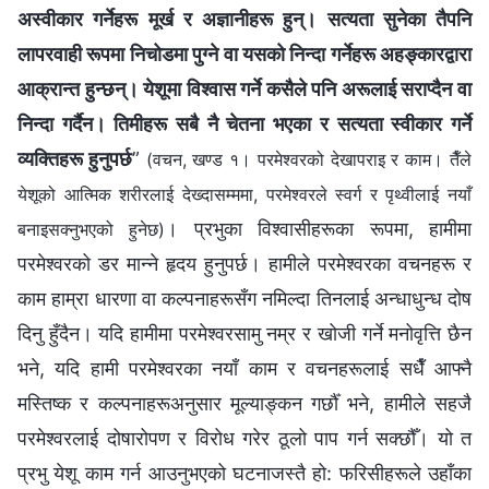
अस्वीकार गर्नेहरू मूर्ख र अज्ञानीहरू हुन्। सत्यता सुनेका तैपनि
लापरवाही रूपमा निचोडमा पुग्‍ने वा यसको निन्दा गर्नेहरू अहङ्कारद्वारा
आक्रान्त हुन्छन्। येशूमा विश्‍वास गर्ने कसैले पनि अरूलाई सराप्दैन वा
निन्दा गर्दैन। तिमीहरू सबै नै चेतना भएका र सत्यता स्वीकार गर्ने
व्यक्तिहरू हुनुपर्छ
”
(वचन, खण्ड १। परमेश्‍वरको देखापराइ र काम। तैँले
येशूको आत्मिक शरीरलाई देख्दासम्ममा, परमेश्‍वरले स्वर्ग र पृथ्वीलाई नयाँ
। प्रभुका विश्‍वासीहरूका रूपमा, हामीमा
बनाइसक्‍नुभएको हुनेछ)
परमेश्‍वरको डर मान्‍ने हृदय हुनुपर्छ। हामीले परमेश्‍वरका वचनहरू र
काम हाम्रा धारणा वा कल्‍पनाहरूसँग नमिल्दा तिनलाई अन्धाधुन्ध दोष
दिनु हुँदैन। यदि हामीमा परमेश्‍वरसामु नम्र र खोजी गर्ने मनोवृत्ति छैन
भने, यदि हामी परमेश्‍वरका नयाँ काम र वचनहरूलाई सधैँ आफ्‍नै
मस्तिष्क र कल्‍पनाहरूअनुसार मूल्याङ्कन गर्छौँ भने, हामीले सहजै
परमेश्‍वरलाई दोषारोपण र विरोध गरेर ठूलो पाप गर्न सक्छौँ। यो त
प्रभु येशू काम गर्न आउनुभएको घटनाजस्तै हो: फरिसीहरूले उहाँका