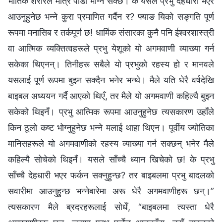
भौतिक शरीरले मात्रै पीडा भोग्‍न सक्छ। के यसले प्रभु देहधारी भएर
आउनुहुनेछ भन्‍ने कुरा प्रमाणित गर्दैन र? फ्याङ यिको सङ्गति पूर्ण
रूपमा मनासिब र तर्कपूर्ण छ! धार्मिक संसारका कुनै पनि ईश्‍वरशास्‍त्री
वा आत्मिक व्यक्तित्वहरूले प्रभु येशूको यो अगमवाणी व्याख्या गर्न
सकेका थिएनन्। तिनीहरू सबैले यो प्रभुको रहस्य हो र मानवले
यसलाई पूर्ण रूपमा बुझ्‍न सक्दैन भनेर भन्थे। मैले यति धेरै वर्षदेखि
बाइबल अध्ययन गर्दै आएको थिएँ, तर मैले यो अगमवाणी कहिल्यै बुझ्‍न
सकेको थिइनँ। प्रभु आत्मिक रूपमा आउनुहुनेछ त्यसकारण उहाँले
किन ठूलो कष्ट भोग्‍नुहुनेछ भन्‍ने मलाई थाहा थिएन। पूर्वीय ज्योतिका
मानिसहरूले यो अगमवाणीको रहस्य व्याख्या गर्न सक्‍छन् भनेर मैले
कहिल्यै सोचेको थिइनँ। यसले साँच्‍चै ध्यान खिचेको छ! के प्रभु
साँच्‍चै देहधारी भएर फर्कन सक्‍नुहुन्छ? तर बाइबलमा प्रभु बादलको
सवारीमा आउनुहुन्छ भन्‍नेबारेमा अरू धेरै अगमवाणीहरू छन्।”
त्यसकारण मैले ब्रदरहरूलाई सोधेँ, “बाइबलमा त्यस्ता धेरै