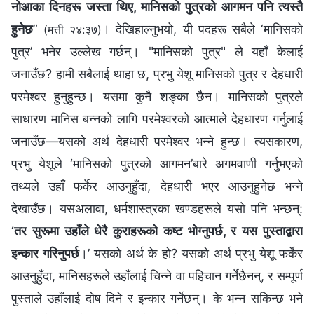
नोआका दिनहरू जस्ता थिए, मानिसको पुत्रको आगमन पनि त्यस्तै
हुनेछ
”
। देखिहाल्‍नुभयो, यी पदहरू सबैले ‘मानिसको
(मत्ती २४:३७)
पुत्र’ भनेर उल्‍लेख गर्छन्। "मानिसको पुत्र" ले यहाँ केलाई
जनाउँछ? हामी सबैलाई थाहा छ, प्रभु येशू मानिसको पुत्र र देहधारी
परमेश्‍वर हुनुहुन्छ। यसमा कुनै शङ्का छैन। मानिसको पुत्रले
साधारण मानिस बन्‍नको लागि परमेश्‍वरको आत्माले देहधारण गर्नुलाई
जनाउँछ—यसको अर्थ देहधारी परमेश्‍वर भन्‍ने हुन्छ। त्यसकारण,
प्रभु येशूले ‘मानिसको पुत्रको आगमन’बारे अगमवाणी गर्नुभएको
तथ्यले उहाँ फर्केर आउनुहुँदा, देहधारी भएर आउनुहुनेछ भन्‍ने
देखाउँछ। यसअलावा, धर्मशास्‍त्रका खण्डहरूले यसो पनि भन्छन्:
‘
तर सुरूमा उहाँले धेरै कुराहरूको कष्ट भोग्‍नुपर्छ, र यस पुस्ताद्वारा
इन्कार गरिनुपर्छ
।’ यसको अर्थ के हो? यसको अर्थ प्रभु येशू फर्केर
आउनुहुँदा, मानिसहरूले उहाँलाई चिन्‍ने वा पहिचान गर्नेछैनन्, र सम्पूर्ण
पुस्ताले उहाँलाई दोष दिने र इन्कार गर्नेछन्। के भन्‍न सकिन्छ भने