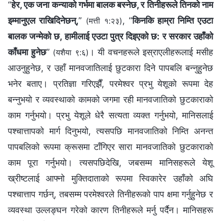
“
हेर, एक जना कन्याको गर्भमा बालक बस्‍नेछ, र तिनीहरूले तिनको नाम
इम्‍मानुएल राखिदिनेछन्,
”
, “
किनकि हाम्रा निम्ति एउटा
(मत्ती १:२३)
बालक जन्मेको छ, हामीलाई एउटा पुत्र दिइएको छ: र सरकार उहाँको
काँधमा हुनेछ
”
। यी वचनहरूले इस्राएलीहरूलाई मसीह
(यशैया ९:६)
आउनुहुनेछ, र उहाँ मानवजातिलाई छुटकारा दिने पापबलि बन्‍नुहुनेछ
भनेर बताए। प्रतिज्ञा गरिएझैँ, परमेश्‍वर प्रभु येशूको रूपमा देह
बन्‍नुभयो र व्यवस्थाको कामको जगमा रही मानवजातिको छुटकाराको
काम गर्नुभयो। प्रभु येशूले धेरै सत्यता व्यक्त गर्नुभयो, मानिसलाई
पश्‍चात्तापको मार्ग दिनुभयो, त्यसपछि मानवजातिको निम्ति अनन्त
पापबलिको रूपमा क्रूसमा टाँगिएर सारा मानवजातिको छुटकाराको
काम पूरा गर्नुभयो। त्यसपछिदेखि, जबसम्म मानिसहरूले येशू
ख्रीष्‍टलाई आफ्नो मुक्तिदाताको रूपमा स्विकारेर उहाँको अघि
पश्‍चात्ताप गर्छन्, तबसम्म परमेश्‍वरले तिनीहरूको पाप क्षमा गर्नुहुनेछ र
व्यवस्था उल्‍लङ्घन गरेको कारण तिनीहरूले मर्नु पर्दैन। मानिसहरू