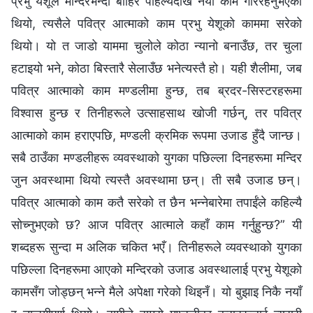
प्रभु येशूले मन्दिरभन्दा बाहिर पहिल्यैदेखि नयाँ काम गरिरहनुभएको
थियो, त्यसैले पवित्र आत्‍माको काम प्रभु येशूको काममा सरेको
थियो। यो त जाडो याममा चुलोले कोठा न्यानो बनाउँछ, तर चुला
हटाइयो भने, कोठा बिस्तारै सेलाउँछ भनेत्यस्तै हो। यही शैलीमा, जब
पवित्र आत्‍माको काम मण्डलीमा हुन्छ, तब ब्रदर-सिस्टरहरूमा
विश्‍वास हुन्छ र तिनीहरूले उत्साहसाथ खोजी गर्छन्, तर पवित्र
आत्‍माको काम हराएपछि, मण्डली क्रमिक रूपमा उजाड हुँदै जान्छ।
सबै ठाउँका मण्डलीहरू व्यवस्थाको युगका पछिल्ला दिनहरूमा मन्दिर
जुन अवस्थामा थियो त्यस्तै अवस्थामा छन्। ती सबै उजाड छन्।
पवित्र आत्‍माको काम कतै सरेको त छैन भन्‍नेबारेमा तपाईंले कहिल्यै
सोच्‍नुभएको छ? आज पवित्र आत्‍माले कहाँ काम गर्नुहुन्छ?” यी
शब्‍दहरू सुन्दा म अलिक चकित भएँ। तिनीहरूले व्यवस्थाको युगका
पछिल्ला दिनहरूमा आएको मन्दिरको उजाड अवस्थालाई प्रभु येशूको
कामसँग जोड्छन् भन्‍ने मैले अपेक्षा गरेको थिइनँ। यो बुझाइ निकै नयाँ