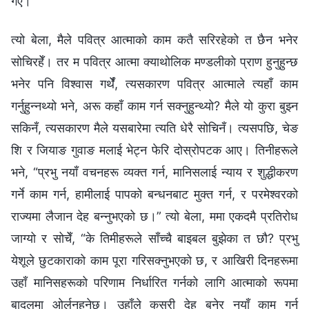
गएँ।
त्यो बेला, मैले पवित्र आत्माको काम कतै सरिरहेको त छैन भनेर
सोचिरहेँ। तर म पवित्र आत्मा क्याथोलिक मण्डलीको प्राण हुनुहुन्छ
भनेर पनि विश्‍वास गर्थेँ, त्यसकारण पवित्र आत्माले त्यहाँ काम
गर्नुहुन्‍नथ्यो भने, अरू कहाँ काम गर्न सक्‍नुहुन्थ्यो? मैले यो कुरा बुझ्‍न
सकिनँ, त्यसकारण मैले यसबारेमा त्यति धेरै सोचिनँ। त्यसपछि, चेङ
शि र जियाङ गुवाङ मलाई भेट्न फेरि दोस्रोपटक आए। तिनीहरूले
भने, “प्रभु नयाँ वचनहरू व्यक्त गर्न, मानिसलाई न्याय र शुद्धीकरण
गर्ने काम गर्न, हामीलाई पापको बन्धनबाट मुक्त गर्न, र परमेश्‍वरको
राज्यमा लैजान देह बन्‍नुभएको छ।” त्यो बेला, ममा एकदमै प्रतिरोध
जाग्यो र सोचेँ, “के तिमीहरूले साँच्‍चै बाइबल बुझेका त छौ? प्रभु
येशूले छुटकाराको काम पूरा गरिसक्‍नुभएको छ, र आखिरी दिनहरूमा
उहाँ मानिसहरूको परिणाम निर्धारित गर्नको लागि आत्माको रूपमा
बादलमा ओर्लनुहुनेछ। उहाँले कसरी देह बनेर नयाँ काम गर्न