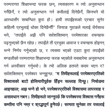
परम्‍परागत शिक्षाभन्दा फरक छन्, त्यसकारण म त्यो अनुसन्धान
गर्नेछैनँ, र त्यो अनुसन्धान गर्न कसैलाई दिनेछैनँ, किनभने यो
आस्थासँग सम्‍बन्धित कुरा हो। हामी तपाईंहरूको प्रचार सुनेर
कहिल्यै प्रभुलाई धोका दिनेछैनौँ!” जियाङ गुवाङले मलाई धैर्यसाथ
भने, “तपाईंले अझै पनि सर्वशक्तिमान् परमेश्‍वरका वचनहरू
पढ्नुभएको छैन रहेछ। तपाईंले ती प्रभुका आवाज र वचनहरू होइनन्
भन्‍ने निर्णय गर्नुभएको छ, र त्यसमा भएको एउटा कुरा तपाईंको
मण्डलीको परम्‍परागत शिक्षाभन्दा फरक भएकोले यसबारेमा अनुसन्धान
गर्न अस्वीकार गर्नुभयो। के त्यो अलिक हतपते कदम भएन र?
सर्वशक्तिमान्‌ परमेश्‍वर भन्‍नुहुन्छ: “
म तिमीहरूलाई परमेश्‍वरप्रतिको
विश्‍वासको बाटो होसियारीपूर्वक हिँड्न सल्लाह दिन्छु। निचोडमा
आइनहाल; अझ भन्‍ने हो भने, परमेश्‍वरप्रतिको विश्‍वासमा लापरवाह र
असावधान नबन। तिमीहरूले जान्‍नुपर्छ कि परमेश्‍वरमा विश्‍वास गर्नेहरू
कम्तीमा पनि नम्र र श्रद्धापूर्ण हुनैपर्छ। सत्यता सुनेका तर यसलाई