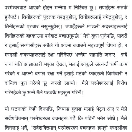
परमेश्‍वरबाट आएको होइन भन्‍नेमा म निश्‍चित छु। तपाईंहरू सतर्क
हुनैपर्छ। तिनीहरूको पुस्तक नपढ्नुहोस्, तिनीहरूलाई नभेट्नुहोस्, र
तिनीहरूको प्रचार नसुन्‍नुहोस्। तपाईंहरूले मण्डली सदस्यहरूलाई
तिनीहरूको बहकाउमा पर्नबाट बचाउनुपर्छ!” मेरो कुरा सुनेपछि, पादरी
र इसाई सन्यासीहरू सबैले यो आत्मा बचाउने महत्त्वपूर्ण विषय हो, र
मण्डली सदस्यहरूलाई रक्षा गरिनैपर्छ भन्‍नेमा सहमति जनाए। सबै
जना यति आज्ञाकारी भएका देख्दा, मलाई आफूले अत्यन्तै धर्मी काम
गरेको र आफ्‍नो बगाल रक्षा गर्ने इसाई मठको फादरको जिम्‍मेवारी र
दायित्व पूरा गरेको छु जस्तो लाग्यो। मैले परमेश्‍वरलाई विरोध
गरिरहेको छु भन्‍ने मैले पटक्‍कै महसुस गरिनँ।
यो घटनाको केही दिनपछि, जियाङ गुवाङ मलाई भेट्न आए र मैले
सर्वशक्तिमान्‌ परमेश्‍वरका वचनहरू पढेँ कि पढिनँ भनेर सोधे। मैले
तिनलाई भनेँ, “सर्वशक्तिमान् परमेश्‍वरका वचनहरू हाम्रो मण्डलीका