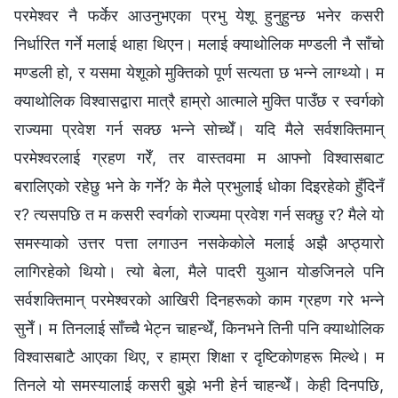
परमेश्‍वर नै फर्केर आउनुभएका प्रभु येशू हुनुहुन्छ भनेर कसरी
निर्धारित गर्ने मलाई थाहा थिएन। मलाई क्याथोलिक मण्डली नै साँचो
मण्डली हो, र यसमा येशूको मुक्तिको पूर्ण सत्यता छ भन्‍ने लाग्थ्यो। म
क्याथोलिक विश्‍वासद्वारा मात्रै हाम्रो आत्माले मुक्ति पाउँछ र स्वर्गको
राज्यमा प्रवेश गर्न सक्छ भन्‍ने सोच्थेँ। यदि मैले सर्वशक्तिमान्‌
परमेश्‍वरलाई ग्रहण गरेँ, तर वास्तवमा म आफ्‍नो विश्‍वासबाट
बरालिएको रहेछु भने के गर्ने? के मैले प्रभुलाई धोका दिइरहेको हुँदिनँ
र? त्यसपछि त म कसरी स्वर्गको राज्यमा प्रवेश गर्न सक्छु र? मैले यो
समस्याको उत्तर पत्ता लगाउन नसकेकोले मलाई अझै अप्ठ्यारो
लागिरहेको थियो। त्यो बेला, मैले पादरी युआन योङजिनले पनि
सर्वशक्तिमान् परमेश्‍वरको आखिरी दिनहरूको काम ग्रहण गरे भन्‍ने
सुनेँ। म तिनलाई साँच्‍चै भेट्न चाहन्थेँ, किनभने तिनी पनि क्याथोलिक
विश्‍वासबाटै आएका थिए, र हाम्रा शिक्षा र दृष्टिकोणहरू मिल्थे। म
तिनले यो समस्यालाई कसरी बुझे भनी हेर्न चाहन्थेँ। केही दिनपछि,