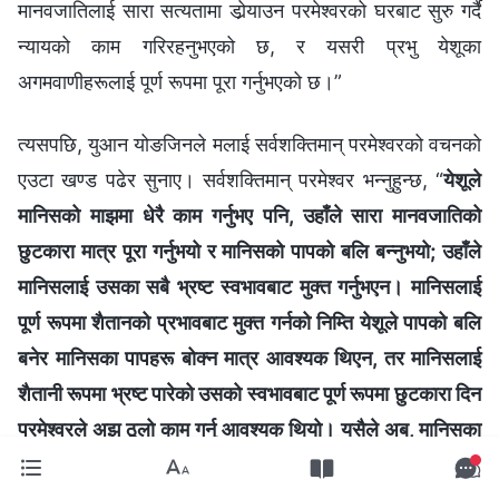
मानवजातिलाई सारा सत्यतामा डोर्‍याउन परमेश्‍वरको घरबाट सुरु गर्दै
न्यायको काम गरिरहनुभएको छ, र यसरी प्रभु येशूका
अगमवाणीहरूलाई पूर्ण रूपमा पूरा गर्नुभएको छ।”
त्यसपछि, युआन योङजिनले मलाई सर्वशक्तिमान् परमेश्‍वरको वचनको
एउटा खण्ड पढेर सुनाए। सर्वशक्तिमान्‌ परमेश्‍वर भन्‍नुहुन्छ, “
येशूले
मानिसको माझमा धेरै काम गर्नुभए पनि, उहाँले सारा मानवजातिको
छुटकारा मात्र पूरा गर्नुभयो र मानिसको पापको बलि बन्नुभयो; उहाँले
मानिसलाई उसका सबै भ्रष्ट स्वभावबाट मुक्त गर्नुभएन। मानिसलाई
पूर्ण रूपमा शैतानको प्रभावबाट मुक्त गर्नको निम्ति येशूले पापको बलि
बनेर मानिसका पापहरू बोक्न मात्र आवश्यक थिएन, तर मानिसलाई
शैतानी रूपमा भ्रष्ट पारेको उसको स्वभावबाट पूर्ण रूपमा छुटकारा दिन
परमेश्‍वरले अझ ठूलो काम गर्नु आवश्यक थियो। यसैले अब, मानिसका
पापहरू क्षमा गरिएका छन्, मानिसलाई नयाँ युगतिर डोऱ्याउन परमेश्‍वर