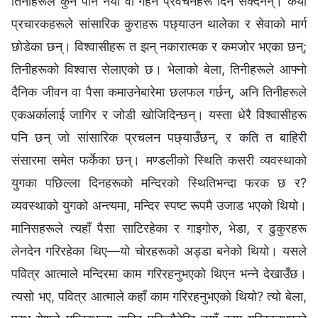
तिनीहरूले कुनै पनि नयाँ वा गहन प्रवचनहरू दिन सक्दैनन्। कैयौँ
प्रचारकहरूले सांसारिक कुराहरू पछ्याउन थालेका र सेवाको मार्ग
छोडेका छन्। विश्‍वासीहरू त झन् नकारात्मक र कमजोर भएका छन्;
तिनीहरूको विश्‍वास सेलाएको छ। भेलाको बेला, तिनीहरूले आफ्‍नो
दैनिक जीवन वा पैसा कमाउनेबारेमा छलफल गर्छन्, अनि तिनीहरूले
एकअर्कालाई जागिर र जोडी खोजिदिन्छन्। यस्ता धेरै विश्‍वासीहरू
पनि छन् जो सांसारिक प्रचलन पछ्याउँछन्, र कति त बाहिरी
संसारमा समेत फर्केका छन्। मण्डलीको स्थिति कसरी व्यवस्थाको
युगका पछिल्ला दिनहरूको मन्दिरको स्थितिभन्दा फरक छ र?
व्यवस्थाको युगको अन्त्यमा, मन्दिर स्पष्ट रूपमै उजाड भएको थियो।
मानिसहरूले त्यहाँ पैसा साटिरहेका र गाइगोरु, भेडा, र ढुकुरहरू
लेनदेन गरिरहेका थिए—यो चोरहरूको अड्‍डा बनेको थियो। यसले
पवित्र आत्‍माले मन्दिरमा काम गरिरहनुभएको थिएन भन्‍ने देखाउँछ।
त्यसो भए, पवित्र आत्‍माले कहाँ काम गरिरहनुभएको थियो? त्यो बेला,