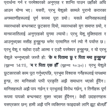
प्रार्थना गर्न र परमेश्‍वरको अनुग्रह र शान्ति पाउन उहाँको अघि
आउन योग्य भए। यसरी, प्रभु येशूको कामले पुरानो करारका
अगमवाणीहरूलाई पूर्ण रूपमा पूरा गर्‍यो। यसले मानिसहरूलाई
व्यवस्थाको बन्धनबाट छुटकारा दियो, व्यवस्थाको युग समाप्त गर्‍यो, र
मानवजातिलाई अनुग्रहको युगमा ल्यायो। प्रभु येशू मुक्तिदाता र
आउनुभएका मसीह हुनुहुन्छ भनेर प्रमाणित गर्न त्यो नै पर्याप्त छ।
प्रभु येशू र यहोवा एउटै आत्मा र एउटै परमेश्‍वर हुनुहुन्छ, र यो प्रभु
येशूले भन्‍नुभएको जस्तै हो: ‘
के म पितामा छु र पिता ममा हुनुहुन्छ
’
, ‘
म र पिता एक हौँ
’
। प्रभु येशूले
(यूहन्‍ना 14:11)
(यूहन्‍ना १०:३०)
छुटकाराको काम पूरा गर्नुभएपछि, प्रभुमा विश्‍वास गर्नेहरूलाई पापक्षमा
हुन्छ, तर मानिसको पापी प्रकृति अझै समाधान भएको हुँदैन।
मानिसहरूले अझै पाप गर्छन् र प्रभुलाई विरोध गर्छन्, र तिनीहरू पूर्ण
रूपमा पापको बन्धनबाट मुक्त भएका हुँदैनन्। केही उदाहरणहरू
यसप्रकार छन्: हामी अझै पनि व्यक्तिगत फाइदाको लागि झूट बोल्छौँ