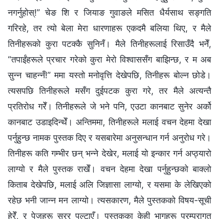
नगर्नुहोस्!” चेङ शि र जियाङ गुवाङले मसित धैर्यसाथ सङ्गति
गरिरहे, तर त्यो बेला मेरा धारणाहरू एकदमै बलिया थिए, र मैले
तिनीहरूको कुरा पटक्‍कै सुनिनँ। मैले तिनीहरूलाई रिसाउँदै भनेँ,
“तपाईंहरूले प्रचार गरेको कुरा मेरो विश्‍वाससँग बाझिन्छ, र म अब
सुन्‍न चाहन्‍नँ!” ममा यस्तो मनोवृत्ति देखेपछि, तिनीहरू बोल्‍न छोडे।
त्यसपछि तिनीहरूले मसँग दुईपटक कुरा गरे, तर मैले अत्यन्तै
प्रतिरोध गरेँ। तिनीहरूले जे भने पनि, एउटा कानबाट सुनेर अर्को
कानबाट उडाइदिन्थेँ। अन्तिममा, तिनीहरूले मलाई वचन देहमा देखा
पर्नुहुन्छ नामक पुस्तक दिए र यसबारेमा अनुसन्धान गर्न अनुरोध गरे।
तिनीहरू कति गम्भीर छन् भन्‍ने देखेर, मलाई यो इन्कार गर्न अप्ठ्यारो
लाग्यो र मैले पुस्तक राखेँ। वचन देहमा देखा पर्नुहुन्छको बाक्‍लो
किताब देखेपछि, मलाई अलि जिज्ञासा लाग्यो, र यसमा के लेखिएको
रहेछ भनी जान्‍न मन लाग्यो। त्यसकारण, मैले पुस्तकको विषय-सूची
हेरेँ, र पेजहरू सरर पल्टाएँ। पुस्तकका केही भागहरू परम्‍परागत