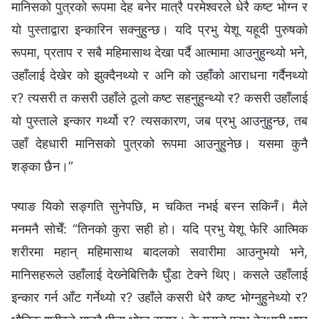
मानिसको पुत्रको रूपमा देह बनेर मात्रै परमेश्‍वरले धेरै कष्ट भोग्‍न र
यो पुस्ताद्वारा इन्कारिन सक्‍नुहुन्छ। यदि प्रभु येशू यहूदी पुरुषको
रूपमा, प्रताप र सबै महिमासाथ देखा पर्दै आत्मामा आउनुहुन्थ्यो भने,
उहाँलाई देखेर को झुक्दैनथ्यो र अनि को उहाँको आराधना गर्दैनथ्यो
र? त्यसरी त कसरी उहाँले ठूलो कष्ट सहनुहुन्थ्यो र? कसरी उहाँलाई
यो पुस्ताले इन्कार गर्थ्यो र? त्यसकारण, जब प्रभु आउनुहुन्छ, तब
उहाँ देहधारी मानिसको पुत्रको रूपमा आउनुहुनेछ। यसमा कुनै
शङ्का छैन।”
फ्याङ यिको सङ्गति सुनेपछि, म चकित नभई बस्‍न सकिनँ। मैले
मनमनै सोचेँ: “तिनको कुरा सही हो। यदि प्रभु येशू फेरि आत्मिक
शरीरमा महान् महिमासाथ बादलको सवारीमा आउनुभयो भने,
मानिसहरूले उहाँलाई देख्‍नेबित्तिकै घुँडा टेक्‍ने थिए। कसले उहाँलाई
इन्कार गर्न आँट गर्नेथ्यो र? उहाँले कसरी धेरै कष्ट भोग्‍नुहुनेथ्यो र?