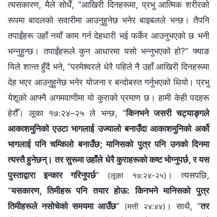
त्यसकारण, मैले सोधेँ, “आखिरी दिनहरूमा, प्रभु आत्मिक शरीरको
रूपमा बादलको सवारीमा आउनुहुनेछ भनेर बाइबलले भन्छ। तैपनि
तपाईंहरू उहाँ नयाँ काम गर्न देहधारी भई फर्केर आउनुभएको छ भनी
भन्‍नुहुन्छ। तपाईंहरूले कुन आधारमा यसो भन्‍नुभएको हो?” फ्याङ
यिले शान्त हुँदै भने, “परमेश्‍वरले धेरै पहिले नै उहाँ आखिरी दिनहरूमा
देह भएर आउनुहुनेछ भनेर योजना र बन्दोबस्त गर्नुभएको थियो। प्रभु
येशूको आफ्‍नै अगमवाणीमा यो कुराको प्रमाण छ। हामी केही पदहरू
हेरौँ। लूका १७:२४–२५ ले भन्छ, “
किनभने जसरी चट्याङ्गले
आकाशमुनिको एउटा भागलाई उज्यालो बनाउँदा आकाशमुनिको अर्को
भागलाई पनि चम्किलो बनाउँछ; मानिसको पुत्र पनि उनको दिनमा
त्यस्तै हुनेछन्। तर सुरूमा उहाँले धेरै कुराहरूको कष्ट भोग्‍नुपर्छ, र यस
पुस्ताद्वारा इन्कार गरिनुपर्छ
”
। त्यसपछि,
(लूका १७:२४-२५)
“
यसकारण, तिमीहरू पनि तयार होऊ: किनभने मानिसको पुत्र
तिमीहरूले नसोचेको समयमा आउँछ
”
। साथै, “
तर
(मत्ती २४:४४)