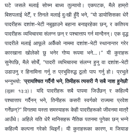
घटे जसले मलाई सोच्‍न बाध्य तुल्यायो। एकपटक, मैले हाम्रो
बिशपलाई भेटेँ, र तिनले मलाई दुःखी हुँदै भने, “यो डायोसिसका धेरै
पादरीहरू दशांश-भेटी नबुझाउने बहाना बनाइरहेका छन्, र कतिपय
पादरीहरू व्यभिचारमा संलग्‍न छन् र पश्‍चात्ताप गर्न मान्दैनन्। एक वृद्ध
पादरीले मलाई आफूले अर्कैको नाममा दशांश-भेटी स्थानान्तर गरेर
कारखाना खोलेको छु भनेर गोप्य रूपमा भने…।” यी कुराहरू
सुनेपछि, मैले सोचेँ, “पादरी व्यभिचारमा संलग्‍न हुनु वा दशांश-भेटी
उडाउनु र हिनामिना गर्नु त प्रभुविरुद्ध ठूलो पाप गर्नु हो। प्रभुले
भन्‍नुभयो: ‘
प्रायश्‍चित गर्दैनौ भने, तिमीहरू त्यसरी नै सबै नाश हुनेछौ
’
। यदि पादरीहरू सबै पापमा जिउँछन् र कहिल्यै
(लूका १३:३)
पश्‍चात्ताप गर्दैनन् भने, तिनीहरू कसरी स्वर्गको राज्यमा प्रवेश
गर्नेछन्?” विगतमा यस्ता समस्याहरू केही पादरीहरूको जीवनमा मात्रै
आउँथे। अहिले यति धेरै मानिसहरू नैतिक पतनमा पुगेका छन् भन्‍ने
कहिल्यै कल्‍पना गरेको थिइनँ। यी कुराहरूका कारण, म जियाङ