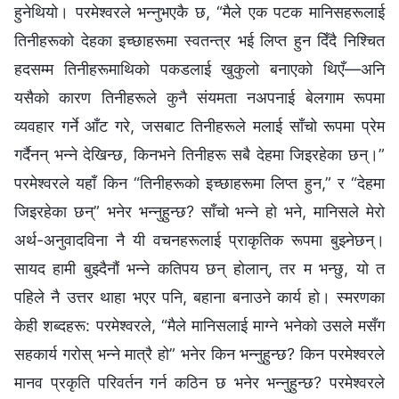
हुनेथियो। परमेश्‍वरले भन्‍नुभएकै छ, “मैले एक पटक मानिसहरूलाई
तिनीहरूको देहका इच्छाहरूमा स्वतन्त्र भई लिप्त हुन दिँदै निश्‍चित
हदसम्‍म तिनीहरूमाथिको पकडलाई खुकुलो बनाएको थिएँ—अनि
यसैको कारण तिनीहरूले कुनै संयमता नअपनाई बेलगाम रूपमा
व्यवहार गर्ने आँट गरे, जसबाट तिनीहरूले मलाई साँचो रूपमा प्रेम
गर्दैनन् भन्‍ने देखिन्छ, किनभने तिनीहरू सबै देहमा जिइरहेका छन्।”
परमेश्‍वरले यहाँ किन “तिनीहरूको इच्छाहरूमा लिप्त हुन,” र “देहमा
जिइरहेका छन्” भनेर भन्‍नुहुन्छ? साँचो भन्‍ने हो भने, मानिसले मेरो
अर्थ-अनुवादविना नै यी वचनहरूलाई प्राकृतिक रूपमा बुझ्‍नेछन्।
सायद हामी बुझ्दैनौं भन्‍ने कतिपय छन् होलान्, तर म भन्छु, यो त
पहिले नै उत्तर थाहा भएर पनि, बहाना बनाउने कार्य हो। स्मरणका
केही शब्‍दहरू: परमेश्‍वरले, “मैले मानिसलाई माग्‍ने भनेको उसले मसँग
सहकार्य गरोस् भन्‍ने मात्रै हो” भनेर किन भन्‍नुहुन्छ? किन परमेश्‍वरले
मानव प्रकृति परिवर्तन गर्न कठिन छ भनेर भन्‍नुहुन्छ? परमेश्‍वरले