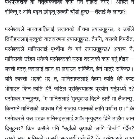
पथप्रदर्शक वा नेतृत्वकर्ताको काम गर्ने साहस नगर। अहिले नै
रोकिनु र अघि बढ्न छोड्नु एकदमै चाँडो हुन्छ—तँलाई के लाग्छ?
परमेश्‍वरले मानवजातिलाई सजायको बीचमा ल्याउनुहुन्छ, र उहाँले
तिनीहरूलाई मृत्युको वातावरणमा ल्याउनुहुन्छ, तैपनि, यसको विपरीत,
परमेश्‍वरले मानिसलाई पृथ्वीमा के गर्न लगाउनुहुन्छ? अवश्य नै,
मानिसको उद्देश्य भनेको परमेश्‍वरको घरमा दराजको काम गर्नु होइन—
यस्तो वस्तु जसलाई खान वा लगाउन सकिँदैन, हेर्न मात्रै सकिन्छ।
यदि त्यस्तो भएको भए त, मानिसहरूलाई देहमा त्यति धेरै कष्ट
भोगाउन किन त्यति धेरै जटिल प्रक्रियाहरू प्रयोग गर्नुपर्थ्यो र?
परमेश्‍वर भन्‍नुहुन्छ, “म मानिसलाई ‘मृत्युदण्ड दिइने ठाउँ’ मा लैजान्छु,
किनभने मानिसको अपराध मेरो सजाय पाउनको लागि पर्याप्त छ।” के
परमेश्‍वरले यस पटक मानिसहरूलाई आफै मृत्युदण्ड दिने ठाउँमा जान
दिनुहुन्छ? किन कसैले पनि “उहाँको कृपाको लागि बिन्ती” गर्दैन?
त्यसो भए, मानिसले कसरी सहकार्य गर्नुपर्छ? के परमेश्‍वरले न्याय