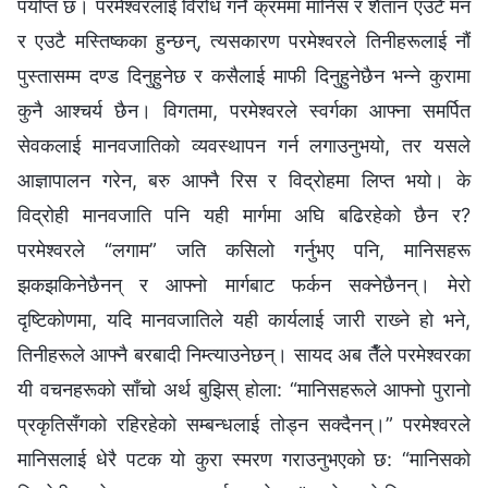
पर्याप्त छ। परमेश्‍वरलाई विरोध गर्ने क्रममा मानिस र शैतान एउटै मन
र एउटै मस्तिष्कका हुन्छन्, त्यसकारण परमेश्‍वरले तिनीहरूलाई नौं
पुस्तासम्‍म दण्ड दिनुहुनेछ र कसैलाई माफी दिनुहुनेछैन भन्‍ने कुरामा
कुनै आश्‍चर्य छैन। विगतमा, परमेश्‍वरले स्वर्गका आफ्‍ना समर्पित
सेवकलाई मानवजातिको व्यवस्थापन गर्न लगाउनुभयो, तर यसले
आज्ञापालन गरेन, बरु आफ्‍नै रिस र विद्रोहमा लिप्त भयो। के
विद्रोही मानवजाति पनि यही मार्गमा अघि बढिरहेको छैन र?
परमेश्‍वरले “लगाम” जति कसिलो गर्नुभए पनि, मानिसहरू
झकझकिनेछैनन् र आफ्नो मार्गबाट फर्कन सक्नेछैनन्। मेरो
दृष्टिकोणमा, यदि मानवजातिले यही कार्यलाई जारी राख्‍ने हो भने,
तिनीहरूले आफ्‍नै बरबादी निम्त्याउनेछन्। सायद अब तैँले परमेश्‍वरका
यी वचनहरूको साँचो अर्थ बुझिस् होला: “मानिसहरूले आफ्‍नो पुरानो
प्रकृतिसँगको रहिरहेको सम्‍बन्धलाई तोड्न सक्दैनन्।” परमेश्‍वरले
मानिसलाई धेरै पटक यो कुरा स्मरण गराउनुभएको छ: “मानिसको