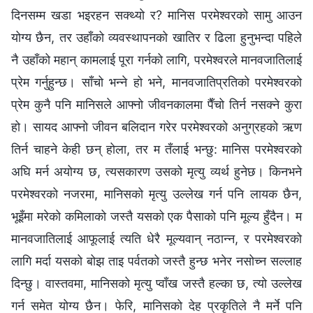
दिनसम्‍म खडा भइरहन सक्थ्यो र? मानिस परमेश्‍वरको सामु आउन
योग्य छैन, तर उहाँको व्यवस्थापनको खातिर र ढिला हुनुभन्दा पहिले
नै उहाँको महान् कामलाई पूरा गर्नको लागि, परमेश्‍वरले मानवजातिलाई
प्रेम गर्नुहुन्छ। साँचो भन्‍ने हो भने, मानवजातिप्रतिको परमेश्‍वरको
प्रेम कुनै पनि मानिसले आफ्‍नो जीवनकालमा पैँचो तिर्न नसक्‍ने कुरा
हो। सायद आफ्‍नो जीवन बलिदान गरेर परमेश्‍वरको अनुग्रहको ऋण
तिर्न चाहने केही छन् होला, तर म तँलाई भन्छु: मानिस परमेश्‍वरको
अघि मर्न अयोग्य छ, त्यसकारण उसको मृत्यु व्यर्थ हुनेछ। किनभने
परमेश्‍वरको नजरमा, मानिसको मृत्यु उल्‍लेख गर्न पनि लायक छैन,
भूइँमा मरेको कमिलाको जस्तै यसको एक पैसाको पनि मूल्य हुँदैन। म
मानवजातिलाई आफूलाई त्यति धेरै मूल्यवान् नठान्‍न, र परमेश्‍वरको
लागि मर्दा यसको बोझ ताइ पर्वतको जस्तै हुन्छ भनेर नसोच्‍न सल्‍लाह
दिन्छु। वास्तवमा, मानिसको मृत्यु प्वाँख जस्तै हल्‍का छ, त्यो उल्‍लेख
गर्न समेत योग्य छैन। फेरि, मानिसको देह प्रकृतिले नै मर्ने पनि