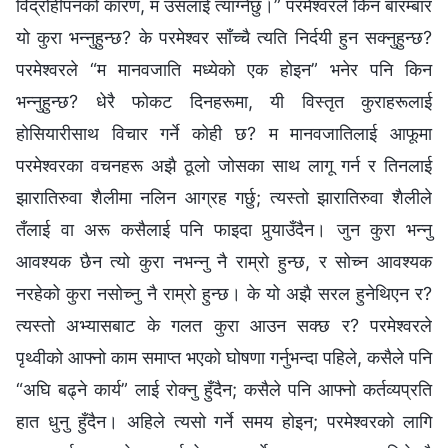
विद्रोहीपनको कारण, म उसलाई त्याग्‍नेछु।” परमेश्‍वरले किन बारम्‍बार
यो कुरा भन्‍नुहुन्छ? के परमेश्‍वर साँच्‍चै त्यति निर्दयी हुन सक्‍नुहुन्छ?
परमेश्‍वरले “म मानवजाति मध्येको एक होइन” भनेर पनि किन
भन्‍नुहुन्छ? धेरै फोकट दिनहरूमा, यी विस्तृत कुराहरूलाई
होसियारीसाथ विचार गर्ने कोही छ? म मानवजातिलाई आफूमा
परमेश्‍वरका वचनहरू अझै ठूलो जोसका साथ लागू गर्न र तिनलाई
झारातिरुवा शैलीमा नलिन आग्रह गर्छु; त्यस्तो झारातिरुवा शैलीले
तँलाई वा अरू कसैलाई पनि फाइदा पुर्‍याउँदैन। जुन कुरा भन्‍नु
आवश्यक छैन त्यो कुरा नभन्‍नु नै राम्रो हुन्छ, र सोच्न आवश्यक
नरहेको कुरा नसोच्‍नु नै राम्रो हुन्छ। के यो अझै सरल हुनेथिएन र?
त्यस्तो अभ्यासबाट के गलत कुरा आउन सक्छ र? परमेश्‍वरले
पृथ्वीको आफ्‍नो काम समाप्त भएको घोषणा गर्नुभन्दा पहिले, कसैले पनि
“अघि बढ्ने कार्य” लाई रोक्‍नु हुँदैन; कसैले पनि आफ्‍नो कर्तव्यप्रति
हात धुनु हुँदैन। अहिले त्यसो गर्ने समय होइन; परमेश्‍वरको लागि