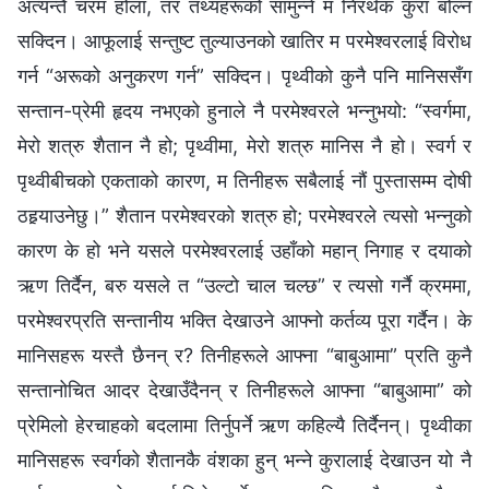
अत्यन्तै चरम होला, तर तथ्यहरूको सामुन्ने म निरर्थक कुरा बोल्‍न
सक्दिन। आफूलाई सन्तुष्ट तुल्याउनको खातिर म परमेश्‍वरलाई विरोध
गर्न “अरूको अनुकरण गर्न” सक्दिन। पृथ्वीको कुनै पनि मानिससँग
सन्तान-प्रेमी हृदय नभएको हुनाले नै परमेश्‍वरले भन्‍नुभयो: “स्वर्गमा,
मेरो शत्रु शैतान नै हो; पृथ्वीमा, मेरो शत्रु मानिस नै हो। स्वर्ग र
पृथ्वीबीचको एकताको कारण, म तिनीहरू सबैलाई नौं पुस्तासम्‍म दोषी
ठहर्‍याउनेछु।” शैतान परमेश्‍वरको शत्रु हो; परमेश्‍वरले त्यसो भन्‍नुको
कारण के हो भने यसले परमेश्‍वरलाई उहाँको महान् निगाह र दयाको
ऋण तिर्दैन, बरु यसले त “उल्टो चाल चल्छ” र त्यसो गर्नै क्रममा,
परमेश्‍वरप्रति सन्तानीय भक्ति देखाउने आफ्‍नो कर्तव्य पूरा गर्दैन। के
मानिसहरू यस्तै छैनन् र? तिनीहरूले आफ्‍ना “बाबुआमा” प्रति कुनै
सन्तानोचित आदर देखाउँदैनन् र तिनीहरूले आफ्‍ना “बाबुआमा” को
प्रेमिलो हेरचाहको बदलामा तिर्नुपर्ने ऋण कहिल्यै तिर्दैनन्। पृथ्वीका
मानिसहरू स्वर्गको शैतानकै वंशका हुन् भन्‍ने कुरालाई देखाउन यो नै