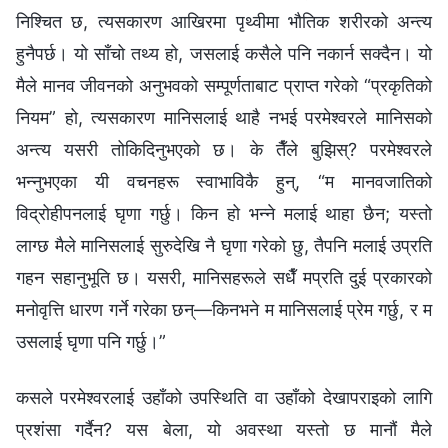
निश्‍चित छ, त्यसकारण आखिरमा पृथ्वीमा भौतिक शरीरको अन्त्य
हुनैपर्छ। यो साँचो तथ्य हो, जसलाई कसैले पनि नकार्न सक्दैन। यो
मैले मानव जीवनको अनुभवको सम्पूर्णताबाट प्राप्त गरेको “प्रकृतिको
नियम” हो, त्यसकारण मानिसलाई थाहै नभई परमेश्‍वरले मानिसको
अन्त्य यसरी तोकिदिनुभएको छ। के तैँले बुझिस्? परमेश्‍वरले
भन्‍नुभएका यी वचनहरू स्वाभाविकै हुन्, “म मानवजातिको
विद्रोहीपनलाई घृणा गर्छु। किन हो भन्‍ने मलाई थाहा छैन; यस्तो
लाग्छ मैले मानिसलाई सुरुदेखि नै घृणा गरेको छु, तैपनि मलाई उप्रति
गहन सहानुभूति छ। यसरी, मानिसहरूले सधैँ मप्रति दुई प्रकारको
मनोवृत्ति धारण गर्ने गरेका छन्—किनभने म मानिसलाई प्रेम गर्छु, र म
उसलाई घृणा पनि गर्छु।”
कसले परमेश्‍वरलाई उहाँको उपस्थिति वा उहाँको देखापराइको लागि
प्रशंसा गर्दैन? यस बेला, यो अवस्था यस्तो छ मानौं मैले