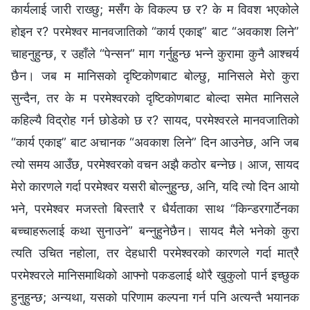
कार्यलाई जारी राख्छु; मसँग के विकल्‍प छ र? के म विवश भएकोले
होइन र? परमेश्‍वर मानवजातिको “कार्य एकाइ” बाट “अवकाश लिने”
चाहनुहुन्छ, र उहाँले “पेन्सन” माग गर्नुहुन्छ भन्‍ने कुरामा कुनै आश्‍चर्य
छैन। जब म मानिसको दृष्टिकोणबाट बोल्छु, मानिसले मेरो कुरा
सुन्दैन, तर के म परमेश्‍वरको दृष्टिकोणबाट बोल्दा समेत मानिसले
कहिल्यै विद्रोह गर्न छोडेको छ र? सायद, परमेश्‍वरले मानवजातिको
“कार्य एकाइ” बाट अचानक “अवकाश लिने” दिन आउनेछ, अनि जब
त्यो समय आउँछ, परमेश्‍वरको वचन अझै कठोर बन्‍नेछ। आज, सायद
मेरो कारणले गर्दा परमेश्‍वर यसरी बोल्‍नुहुन्छ, अनि, यदि त्यो दिन आयो
भने, परमेश्‍वर मजस्तो बिस्तारै र धैर्यताका साथ “किन्डरगार्टेनका
बच्चाहरूलाई कथा सुनाउने” बन्‍नुहुनेछैन। सायद मैले भनेको कुरा
त्यति उचित नहोला, तर देहधारी परमेश्‍वरको कारणले गर्दा मात्रै
परमेश्‍वरले मानिसमाथिको आफ्‍नो पकडलाई थोरै खुकुलो पार्न इच्‍छुक
हुनुहुन्छ; अन्यथा, यसको परिणाम कल्‍पना गर्न पनि अत्यन्तै भयानक