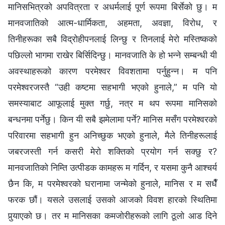
मानिसभित्रको अपवित्रता र अधर्मलाई पूर्ण रूपमा बिर्सेको छु। म
मानवजातिको आत्म-धार्मिकता, अहमता, अवज्ञा, विरोध, र
तिनीहरूका सबै विद्रोहीपनलाई लिन्छु र तिनलाई मेरो मस्तिष्कको
पछिल्‍लो भागमा राखेर बिर्सिदिन्छु। मानवजाति के हो भन्‍ने सम्‍बन्धी यी
अवस्थाहरूको कारण परमेश्‍वर विवशतामा पर्नुहुन्न। म पनि
परमेश्‍वरजस्तै “उही कष्टमा सहभागी भएको हुनाले,” म पनि यो
समस्याबाट आफूलाई मुक्त गर्छु, नत्र म थप रूपमा मानिसको
बन्धनमा पर्नेछु। किन यी सबै झमेलामा पर्ने? मानिस मसँग परमेश्‍वरको
परिवारमा सहभागी हुन अनिच्छुक भएको हुनाले, मैले तिनीहरूलाई
जबरजस्ती गर्न कसरी मेरो शक्तिको प्रयोग गर्न सक्छु र?
मानवजातिको निम्ति उत्पीडक कामहरू म गर्दिन, र यसमा कुनै आश्‍चर्य
छैन कि, म परमेश्‍वरको घरानामा जन्‍मेको हुनाले, मानिस र म सधैँ
फरक छौं। यसले उसलाई उसको आजको विवश हारको स्थितिमा
पुर्‍याएको छ। तर म मानिसका कमजोरीहरूको लागि ठूलो आड दिने