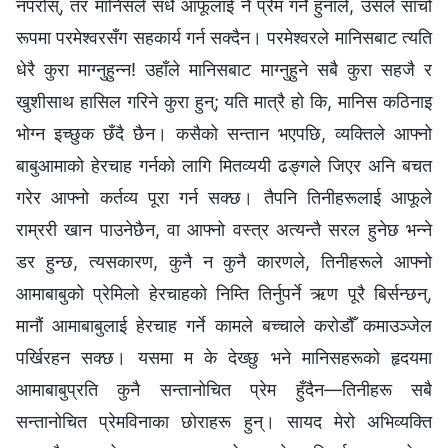
नपरोस्, तर मानिसले सधैँ आफूलाई नै प्रेम गर्ने हुनाले, उसले साँचो
रूपमा परमेश्‍वरसँग सहकार्य गर्न सक्दैन। परमेश्‍वरले मानिसबाट त्यति
धेरै कुरा माग्‍नुहुन्‍न! उहाँले मानिसबाट माग्‍नुहुने सबै कुरा सहजै र
खुशीसाथ हासिल गरिने कुरा हुन्; यति मात्रै हो कि, मानिस कठिनाइ
भोग्‍न इच्‍छुक छँदै छैन। कसैको सन्तान भएपछि, व्यक्तिले आफ्‍नो
बाबुआमाको हेरचाह गर्नको लागि मितव्ययी ढङ्गले जिएर अनि बचत
गरेर आफ्‍नो कर्तव्य पूरा गर्न सक्छ। तैपनि तिनीहरूलाई आफूले
राम्ररी खान पाउनेछैन, वा आफ्नो वस्‍त्र अत्यन्तै सरल हुनेछ भन्‍ने
डर हुन्छ, त्यसकारण, कुनै न कुनै कारणले, तिनीहरूले आफ्‍नो
आमाबाबुको प्रेमिलो हेरचाहको निम्ति तिर्नुपर्ने ऋण पूरै बिर्सन्छन्,
मानौं आमाबाबुलाई हेरचाह गर्ने कामले बच्चाले करोडौँ कमाउञ्‍जेल
पर्खिरहन सक्छ। यसमा म के देख्छु भने मानिसहरूको हृदयमा
आमाबाबुप्रति कुनै सन्तानोचित प्रेम हुँदैन—तिनीहरू सबै
सन्तानोचित प्रेमविनाका छोराहरू हुन्। सायद मेरो अभिव्यक्ति