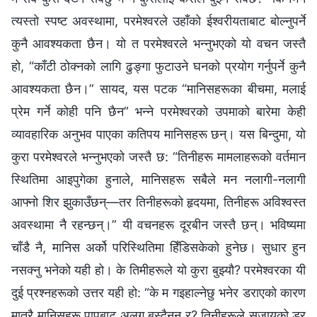
त्यस्तो स्पष्ट अवस्थामा, परमेश्‍वरले उहाँको ईश्‍वरीयताबाट बोल्‍नुपर्ने
कुनै आवश्यकता छैन। यो त परमेश्‍वरले भन्‍नुभएको यो वचन जस्तै
हो, “काँटी ठोक्‍नको लागि ढुङ्गा फुटाउने घनको प्रयोग गर्नुपर्ने कुनै
आवश्यकता छैन।” सायद, यस पटक “मानिसहरूका बीचमा, मलाई
प्रेम गर्ने कोही पनि छैन” भन्‍ने परमेश्‍वरको उपमाको बारेमा केही
व्यावहारिक अनुभव पाएका कतिपय मानिसहरू छन्। यस बिन्दुमा, यो
कुरा परमेश्‍वरले भन्‍नुभएको जस्तै छ: “तिनीहरू मामलाहरूको वर्तमान
स्थितिमा आइपुगेका हुनाले, मानिसहरू सबैले मन नलागी-नलागी
आफ्‍नो शिर झुकाउँछन्—तर तिनीहरूको हृदयमा, तिनीहरू अविश्‍वस्त
अवस्थामा नै रहन्छन्।” यी वचनहरू दूरबीन जस्तै छन्। भविष्यमा
चाँडै नै, मानिस अर्को परिस्थितिमा हिँडिसकेको हुनेछ। सुधार हुन
नसक्‍नु भनेको यही हो। के तिमीहरूले यो कुरा बुझ्यौ? परमेश्‍वरका यी
दुई प्रश्‍नहरूको उत्तर यही हो: “के म गइहाल्‍नेछु भनेर डराएको कारण
मात्रै मानिसहरू पापबाट अलग बस्दैनन् र? तिनीहरूले सजायको डर