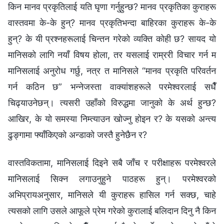
किन मानव प्रकृतिलाई यति घृणा गर्नुहुन्छ? मानव प्रकृतिका कुराहरू
वास्तवमा के-के हुन्? मानव प्रकृतिभन्दा बाहिरका कुराहरू के-के
हुन्? के यी प्रश्‍नहरूलाई चिन्तन गरेको व्यक्ति कोही छ? सायद यो
मानिसको लागि नयाँ विषय होला, तर यसलाई राम्ररी विचार गर्न म
मानिसलाई अनुरोध गर्छु, नत्र त मानिसले “मानव प्रकृति परिवर्तन
गर्न कठिन छ” भन्‍नेजस्ता वाक्यांशहरूले परमेश्‍वरलाई सधैँ
चिढ्याउनेछन्। त्यसरी उहाँको विरुद्धमा जानुको के अर्थ हुन्छ?
आखिर, के यो समस्या निम्त्याउन खोज्नु होइन र? के यसको अन्त्य
ढुङ्गामा फ्याँकिएको अन्डाको जस्तै हुनेछैन र?
वास्तविकतामा, मानिसलाई दिइने सबै जाँच र परीक्षाहरू परमेश्‍वरले
मानिसलाई सिक्‍न लगाउनुहुने पाठहरू हुन्। परमेश्‍वरको
अभिप्रायअनुसार, मानिसले यी कुराहरू हासिल गर्न सक्छ, चाहे
त्यसको लागि उसले आफूले प्रेम गरेको कुरालाई बलिदान दिनु नै किन