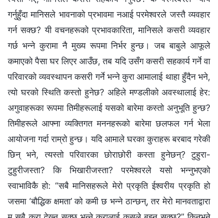
गर्नुहुँदा मानिसले भावनाको प्रभावमा नआई परमेश्‍वरले जस्तै व्यवहार
गर्न सक्छ? यी वचनहरूको प्रभावकारिता, मानिसले कसरी व्यवहार
गर्छ भन्‍ने कुरामा नै मुख्य रूपमा निर्भर हुन्छ। जब बाबुले आफूले
कमाएको पैसा घर लिएर आउँछ, तब यदि उसँग कसरी सहकार्य गर्ने वा
परिवारको व्यवस्थापन कसरी गर्ने भन्‍ने कुरा आमालाई थाहा हुँदैन भने,
त्यो घरको स्थिति कस्तो हुनेछ? अहिले मण्डलीको अवस्थालाई हेर:
अगुवाहरूका रूपमा तिमीहरूलाई यसको बारेमा कस्तो अनुभूति हुन्छ?
तिमीहरूले आफ्‍ना व्यक्तिगत मननहरूको बारेमा छलफल गर्न भेला
आयोजना गर्दा राम्रो हुन्छ। यदि आमाले घरका कुराहरू बरबाद गरेकी
छिन् भने, त्यस्तो परिवारका छोराछोरी कस्ता हुनेछन्? टुहुरा-
टुहुरीजस्ता? कि भिखारीजस्ता? परमेश्‍वरले यसो भन्‍नुभएको
स्वाभाविकै हो: “सबै मानिसहरूले मेरो प्रकृति ईश्‍वरीय प्रकृति हो
जसमा ‘बौद्धिक क्षमता’ को कमी छ भन्‍ने ठान्छन्, तर मेरो मानवताद्वारा
म सबै कुरा देख्‍न सक्छु भन्‍ने कुरालाई कसले बुझ्‍न सक्छ?” किनभने