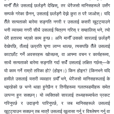
मानौँ तैँले उसलाई छर्लङ्गै देखिस्, तर धेरैजसो मानिसहरूले उसँग
सम्पर्क गरेका छैनन्, उसलाई छर्लङ्गै देख्ने कुरा त परै जाओस्। यदि
तैँले सत्यताको बारेमा सङ्गति नगरी र उसलाई कसरी खुट्ट्याउने
भनी व्याख्या नगरी सीधै उसलाई चित्रण गरिस् र सम्हालिस् भने, त्यो
धेरै हतारमा भएको काम हुन्छ। अनि मानौँ उसको सारलाई छर्लङ्गै
देखेपछि, तँलाई ऊप्रति घृणा लाग्न थाल्छ, त्यसपछि तैँले उसलाई
काटछाँट गर्ने अवसरहरू खोज्छस्, वा आफ्ना वचन र कार्यहरूमा,
साथै सत्यताको बारेमा सङ्गति गर्दा सधैँ उसलाई लक्षित गर्छस्—के
यो काम गर्ने राम्रो तरिका हो? (होइन।) किन होइन? (किनभने यदि
हामीले उसलाई यसरी व्यवहार गर्‍यौँ भने, धेरैजसो मानिसहरूलाई के
भइरहेको छ भन्‍ने थाहा हुनेछैन र तिनीहरूमा गलतफहमीहरू समेत
उत्पन्न हुन सक्छन्। यो व्यक्तिको सारलाई तथ्यहरूमार्फत प्रकट
गरिनुपर्छ र उदाङ्गो पारिनुपर्छ, र जब मानिसहरूले उसलाई
खुट्ट्याउन सक्छन् तब मात्रै उसलाई खुलासा गर्नु र विश्लेषण गर्नु वा