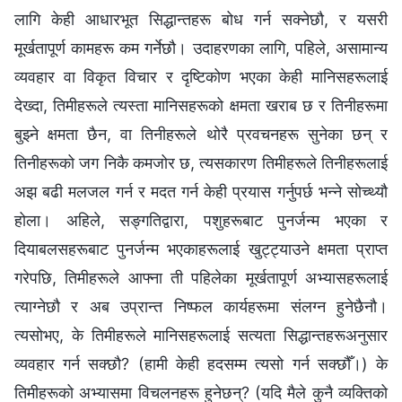
लागि केही आधारभूत सिद्धान्तहरू बोध गर्न सक्नेछौ, र यसरी
मूर्खतापूर्ण कामहरू कम गर्नेछौ। उदाहरणका लागि, पहिले, असामान्य
व्यवहार वा विकृत विचार र दृष्टिकोण भएका केही मानिसहरूलाई
देख्दा, तिमीहरूले त्यस्ता मानिसहरूको क्षमता खराब छ र तिनीहरूमा
बुझ्ने क्षमता छैन, वा तिनीहरूले थोरै प्रवचनहरू सुनेका छन् र
तिनीहरूको जग निकै कमजोर छ, त्यसकारण तिमीहरूले तिनीहरूलाई
अझ बढी मलजल गर्न र मदत गर्न केही प्रयास गर्नुपर्छ भन्‍ने सोच्थ्यौ
होला। अहिले, सङ्गतिद्वारा, पशुहरूबाट पुनर्जन्म भएका र
दियाबलसहरूबाट पुनर्जन्म भएकाहरूलाई खुट्ट्याउने क्षमता प्राप्त
गरेपछि, तिमीहरूले आफ्‍ना ती पहिलेका मूर्खतापूर्ण अभ्यासहरूलाई
त्याग्नेछौ र अब उप्रान्त निष्फल कार्यहरूमा संलग्न हुनेछैनौ।
त्यसोभए, के तिमीहरूले मानिसहरूलाई सत्यता सिद्धान्तहरूअनुसार
व्यवहार गर्न सक्छौ? (हामी केही हदसम्म त्यसो गर्न सक्छौँ।) के
तिमीहरूको अभ्यासमा विचलनहरू हुनेछन्? (यदि मैले कुनै व्यक्तिको