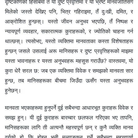
मानवता भएकाहरूमा हुनुपर्ने दुई सबैभन्दा आधारभूत कुराहरू विवेक र
समझ हुन्। यी दुई कुराहरू बारम्बार छलफल गरिएका भए तापनि,
मानिसहरूका लागि ती अत्यन्तै महत्त्वपूर्ण छन् र कुनै व्यक्ति मानव
वर्गको हो कि होइन भनी मूल्याङ्कन गर्ने सबैभन्दा महत्त्वपूर्ण