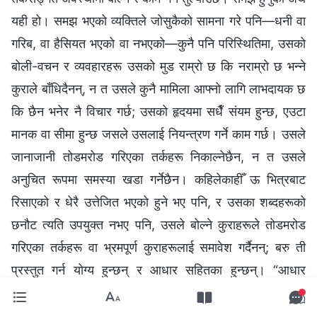
यही हो। समझ भएको व्यक्तिले जोसुकैको सामना गरे पनि—धनी वा
गरिब, वा हैसियत भएको वा नभएको—कुनै पनि परिस्थितिमा, उसको
बोली-वचन र व्यवहारहरू उसको मुड राम्रो छ कि नराम्रो छ भन्‍ने
कुराले बाँधिदैनन्, न त उसले कुनै मामिला आफ्नो लागि लाभदायक छ
कि छैन भनेर नै विचार गर्छ; उसको हृदयमा सधैँ संयम हुन्छ, एउटा
मानक वा सीमा हुन्छ जसले उसलाई नियन्त्रण गर्ने काम गर्छ। उसले
जानाजानी तोडमरोड गरिएका तर्कहरू निकाल्नेछैन, न त उसले
अनुचित रूपमा समस्या खडा गर्नेछैन। कहिलेकाहीँ ऊ भित्रबाट
रिसाएको र धेरै उत्तेजित भएको हुने भए पनि, र उसका शब्दहरूको
छनौट त्यति उपयुक्त नभए पनि, उसले बोल्ने कुराहरूले तोडमरोड
गरिएका तर्कहरू वा भ्रमपूर्ण कुराहरूलाई समावेश गर्दैनन्; बरु ती
प्रस्तुत गर्न योग्य हुन्छन् र आधार सहितका हुन्छन्। “आधार
सहितका” को अर्थ के हो? यसको अर्थ उसले भनेको कुरा
सत्यताअनुरूप नहोलान्, तैपनि धेरैजसो मानिसहरूको नजरमा, यो