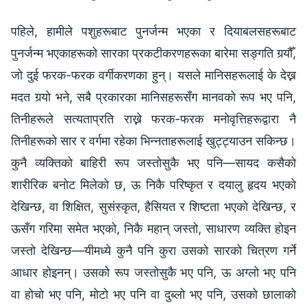
पहिले, हामीले पशुहरूबाट पुनर्जन्म भएका र दियाबलसहरूबाट
पुनर्जन्म भएकाहरूको सारका प्रकटीकरणहरूका बारेमा सङ्गति गर्‍यौँ,
जो दुई फरक-फरक वर्गीकरणका हुन्। यसले मानिसहरूलाई के देख्न
मदत गर्‍यो भने, सबै प्रकारका मानिसहरूसँग मानवको रूप भए पनि,
तिनीहरूले सत्यताप्रति राख्ने फरक-फरक मनोवृत्तिहरूद्वारा नै
तिनीहरूको सार र वर्गमा रहेका भिन्‍नताहरूलाई खुट्ट्याउन सकिन्छ।
कुनै व्यक्तिको बाहिरी रूप जस्तोसुकै भए पनि—सायद कसैको
शारीरिक बनोट मिलेको छ, ऊ निकै परिष्कृत र दयालु हृदय भएको
देखिन्छ, वा शिक्षित, सुसंस्कृत, हैसियत र शिष्टता भएको देखिन्छ, र
ऊसँग गरिमा समेत भएको, निकै महान् जस्तो, साधारण व्यक्ति होइन
जस्तो देखिन्छ—यीमध्ये कुनै पनि कुरा उसको सारको चित्रण गर्ने
आधार होइनन्। उसको रूप जस्तोसुकै भए पनि, ऊ अग्लो भए पनि
वा होचो भए पनि, मोटो भए पनि वा दुब्लो भए पनि, उसको छालाको