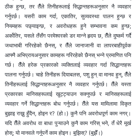
ठीक हुन्छ, तर तैँले तिनीहरूलाई सिद्धान्तहरूअनुसार नै व्यवहार
गर्नुपर्छ। यसरी काम गर्दा, एकातिर, सुव्यवस्था पालन हुन्छ र
नियमहरू पछ्याइन्छ, र अवरोधहरू हुने सम्भावना कम हुन्छ;
अर्कोतिर, यसले तँसँग परमेश्‍वरको डर मान्‍ने हृदय छ, तैँले दुष्कर्म गर्दै
जथाभाबी गरिरहेको छैनस्, र तैँले जानाजानी वा लापरबाहीपूर्वक
आफ्नै अभिप्रायअनुसार कामहरू गरिरहेको छैनस् भन्‍ने प्रमाणित पनि
गर्छ। तैँले हरेक प्रकारको व्यक्तिलाई व्यवहार गर्दा सिद्धान्तहरू
पालना गर्नुपर्छ। चाहे तिनीहरू दियाबलस, पशु हुन् वा मानव हुन्, तैँले
तिनीहरूलाई सिद्धान्तहरूअनुसार नै व्यवहार गर्नुपर्छ। तैँले यस्ता
प्रकारका मानिसहरूलाई खुट्ट्याउन सक्नुपर्छ र मानिसहरूलाई
व्यवहार गर्ने सिद्धान्तहरू बोध गर्नुपर्छ। तैँले यस मामिलामा विकृत
बुझाइ राख्नु हुँदैन, होइन र? (हो।) कुनै पनि अवरोधपूर्ण काम नगर्।
यदि तैँले अवरोध वा बाधा पुऱ्याउने कुनै काम गरिस् भने, तँ धेरै मूर्ख
होस्; यो मानवले गर्नुपर्ने काम होइन। बुझिस्? (बुझेँ।)