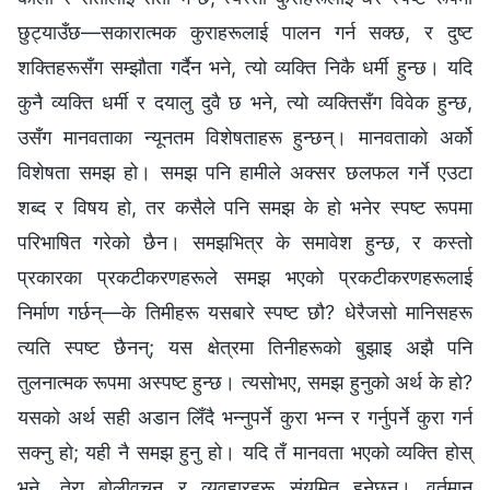
छुट्याउँछ—सकारात्मक कुराहरूलाई पालन गर्न सक्छ, र दुष्ट
शक्तिहरूसँग सम्झौता गर्दैन भने, त्यो व्यक्ति निकै धर्मी हुन्छ। यदि
कुनै व्यक्ति धर्मी र दयालु दुवै छ भने, त्यो व्यक्तिसँग विवेक हुन्छ,
उसँग मानवताका न्यूनतम विशेषताहरू हुन्छन्। मानवताको अर्को
विशेषता समझ हो। समझ पनि हामीले अक्सर छलफल गर्ने एउटा
शब्द र विषय हो, तर कसैले पनि समझ के हो भनेर स्पष्ट रूपमा
परिभाषित गरेको छैन। समझभित्र के समावेश हुन्छ, र कस्तो
प्रकारका प्रकटीकरणहरूले समझ भएको प्रकटीकरणहरूलाई
निर्माण गर्छन्—के तिमीहरू यसबारे स्पष्ट छौ? धेरैजसो मानिसहरू
त्यति स्पष्ट छैनन्; यस क्षेत्रमा तिनीहरूको बुझाइ अझै पनि
तुलनात्मक रूपमा अस्पष्ट हुन्छ। त्यसोभए, समझ हुनुको अर्थ के हो?
यसको अर्थ सही अडान लिँदै भन्नुपर्ने कुरा भन्न र गर्नुपर्ने कुरा गर्न
सक्नु हो; यही नै समझ हुनु हो। यदि तँ मानवता भएको व्यक्ति होस्
भने, तेरा बोलीवचन र व्यवहारहरू संयमित हुनेछन्। वर्तमान