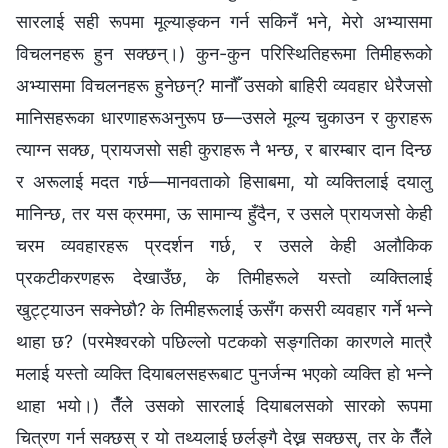
सारलाई सही रूपमा मूल्याङ्कन गर्न सकिनँ भने, मेरो अभ्यासमा
विचलनहरू हुन सक्छन्।) कुन-कुन परिस्थितिहरूमा तिमीहरूको
अभ्यासमा विचलनहरू हुनेछन्? मानौँ उसको बाहिरी व्यवहार धेरैजसो
मानिसहरूका धारणाहरूअनुरूप छ—उसले मूल्य चुकाउन र कुराहरू
त्याग्न सक्छ, प्रायजसो सही कुराहरू नै भन्छ, र बारम्बार दान दिन्छ
र अरूलाई मदत गर्छ—मानवताको हिसाबमा, यो व्यक्तिलाई दयालु
मानिन्छ, तर यस क्रममा, ऊ सामान्य हुँदैन, र उसले प्रायजसो केही
चरम व्यवहारहरू प्रदर्शन गर्छ, र उसले केही अलौकिक
प्रकटीकरणहरू देखाउँछ, के तिमीहरूले यस्तो व्यक्तिलाई
खुट्ट्याउन सक्नेछौ? के तिमीहरूलाई ऊसँग कसरी व्यवहार गर्ने भन्‍ने
थाहा छ? (परमेश्‍वरको पछिल्लो पटकको सङ्गतिका कारणले मात्रै
मलाई यस्तो व्यक्ति दियाबलसहरूबाट पुनर्जन्म भएको व्यक्ति हो भन्‍ने
थाहा भयो।) तैँले उसको सारलाई दियाबलसको सारको रूपमा
चित्रण गर्न सक्छस् र यो तथ्यलाई छर्लङ्गै देख्न सक्छस्, तर के तैँले