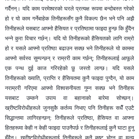
गर्दैनन्। यदि काम परमेश्‍वरको घरले प्रत्यक्ष रूपमा बन्दोबस्त गरेको
हो र यो काम गर्नेबाहेक तिनीहरूसँग कुनै विकल्‍प छैन भने पनि अझै
तिनीहरूले यसबाट आफ्नो हैसियत र प्रतिष्ठामा फाइदा हुन्छ कि हुँदैन
भन्‍ने कुरा विचार गर्छन्। यदि यो तिनीहरूको हैसियतको लागि राम्रो
हो र यसले आफ्नो प्रतिष्ठा बढाउन सक्छ भने तिनीहरूले यो काममा
आफ्‍नो सर्वस्व सुम्पन्छन् र राम्ररी काम गर्छन्; तिनीहरूलाई आफूले
एक पन्थ दुई काज गरिरहेको छु जस्तो लाग्छ। यदि यसले
तिनीहरूको ख्याति, प्राप्ति र हैसियतमा कुनै फाइदा पुग्दैन, यो काम
नराम्ररी गरिएमा आफ्नो विश्‍वसनीयता गुम्‍न सक्छ भने तिनीहरू
यसबाट उम्‍कने उपाय वा बहानाको बारेमा सोच्छन्।
ख्रीष्टविरोधीहरूले जुनसुकै कर्तव्य निभाए पनि तिनीहरू सधैँ एउटै
सिद्धान्तमा लागिरहन्छन्: तिनीहरूले प्रतिष्ठा, हैसियत वा आफ्‍ना
हितहरूमा केही न केही फाइदा पाउनैपर्छ र तिनीहरूलाई कुनै घाटा हुनु
हुँदैन। ख्रीष्टविरोधीहरूलाई तिनीहरूले कुनै कष्ट भोग्‍नु वा मूल्य