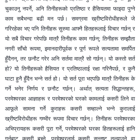
चुकाउनु नपर्ने, अनि तिनीहरूको प्रतिष्ठा र हैसियतमा फाइदा पुग्‍ने
काम सबैभन्दा बढी मन पर्छ। समग्रमा ख्रीष्टविरोधीहरूले जे
गरिरहेका भए पनि तिनीहरू सुरुमा आफ्‍नै हितहरूलाई विचार गर्छन् र
यो सबै विचार गरेपछि मात्रै तिनीहरू काम गर्छन्; तिनीहरू सम्झौता
नगरी साँचो रूपमा, इमानदारीपूर्वक र पूर्ण रूपले सत्यतामा समर्पित
हुँदैनन्, तर छनौट गरेर अनि सर्तमा मात्रै सो गर्छन्। यो कस्तो सर्त
हो? यो तिनीहरूको हैसियत र प्रतिष्ठालाई रक्षा गरिनैपर्छ, र कुनै
घाटा हुनै हुँदैन भन्ने सर्त हो। यो सर्त पूरा भएपछि मात्रै तिनीहरू के
गर्ने भनेर निर्णय र छनौट गर्छन्। अर्थात् सत्यता सिद्धान्तहरू,
परमेश्‍वरका आज्ञाहरू र परमेश्‍वरको घरको कामलाई कसरी लिने वा
आफूले सामना गर्ने कुराहरू कसरी सम्‍हाल्‍ने भन्ने कुरालाई
ख्रीष्टविरोधीहरू गम्‍भीर रूपमा विचार गर्छन्। तिनीहरू परमेश्‍वरका
अभिप्रायहरू कसरी पूरा गर्ने, परमेश्‍वरको घरका हितहरूलाई हानि
गर्नबाट कसरी बच्‍ने, परमेश्‍वरलाई कसरी सन्तुष्ट तुल्याउने वा