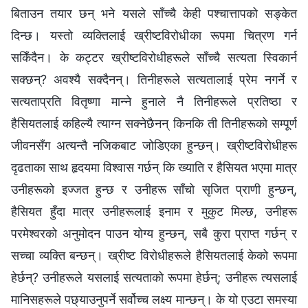
बिताउन तयार छन् भने यसले साँच्‍चै केही पश्‍चात्तापको सङ्केत
दिन्छ। यस्तो व्यक्तिलाई ख्रीष्टविरोधीका रूपमा चित्रण गर्न
सकिँदैन। के कट्टर ख्रीष्टविरोधीहरूले साँच्‍चै सत्यता स्विकार्न
सक्छन्? अवश्यै सक्दैनन्। तिनीहरूले सत्यतालाई प्रेम नगर्ने र
सत्यताप्रति वितृष्णा मान्‍ने हुनाले नै तिनीहरूले प्रतिष्ठा र
हैसियतलाई कहिल्यै त्याग्‍न सक्‍नेछैनन् किनकि ती तिनीहरूको सम्पूर्ण
जीवनसँग अत्यन्तै नजिकबाट जोडिएका हुन्छन्। ख्रीष्टविरोधीहरू
दृढताका साथ हृदयमा विश्‍वास गर्छन् कि ख्याति र हैसियत भएमा मात्र
उनीहरूको इज्जत हुन्छ र उनीहरू साँचो सृजित प्राणी हुन्छन्,
हैसियत हुँदा मात्र उनीहरूलाई इनाम र मुकुट मिल्छ, उनीहरू
परमेश्‍वरको अनुमोदन पाउन योग्य हुन्छन्, सबै कुरा प्राप्त गर्छन् र
सच्चा व्यक्ति बन्छन्। ख्रीष्ट विरोधीहरूले हैसियतलाई केको रूपमा
हेर्छन्? उनीहरूले यसलाई सत्यताको रूपमा हेर्छन्; उनीहरू त्यसलाई
मानिसहरूले पछ्याउनुपर्ने सर्वोच्‍च लक्ष्य मान्छन्। के यो एउटा समस्या