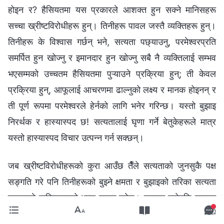
होइन र? हैसियतमा यस प्रकारले आशक्त हुन सक्ने मानिसहरू
सच्चा ख्रीष्टविरोधीहरू हुन्। तिनीहरू पावल जस्तै व्यक्तिहरू हुन्।
तिनीहरू के विश्‍वास गर्छन् भने, सत्यता पछ्याउनु, परमेश्‍वरप्रति
समर्पित हुन खोज्नु र इमानदार हुन खोज्नु सबै नै व्यक्तिलाई सम्भव
भएसम्मको उच्चतम हैसियतमा पुऱ्याउने प्रक्रिया हुन्; ती केवल
प्रक्रिया हुन्, आफूलाई आचरणमा ढाल्नुको लक्ष्य र मानक होइनन् र
ती पूर्ण रूपमा परमेश्‍वरले हेर्नको लागि भनेर गरिन्छ। यस्तो बुझाइ
निरर्थक र हास्यास्पद छ! सत्यतालाई घृणा गर्ने बेतुकेहरूले मात्र
यस्तो हास्यास्पद विचार उत्पन्‍न गर्न सक्छन्।
जब ख्रीष्टविरोधीहरूको कुरा आउँछ तैँले सत्यताको जुनसुकै पक्ष
सङ्गति गरे पनि तिनीहरूको बुझ्‍ने क्षमता र बुझाइको तरिका सत्यता
पछ्याउने मानिसहरूको भन्दा फरक हुनेछ। सत्यता सुनेपछि सत्यता
पछ्याउने मानिसहरूले सोच्छन्, “मसँग सत्यताको यो पक्ष छैन र