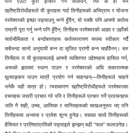
पनि एउटा कुरा इन्कार गर्न सकिँदैन, त्यो के हो भने
ख्रीष्टविरोधीहरूले यी कुराहरू गर्दा तिनीहरूको अभिप्राय र योजना
परमेश्‍वरको इच्छा पछ्याउनु भन्‍ने हुँदैन, यो पक्कै पनि आफ्नो कर्तव्य
राम्ररी पूरा गर्नु भन्‍ने पनि हुँदैन; तिनीहरू परमेश्‍वरको आज्ञा र उहाँको
सार्वभौमिकता र बन्दोबस्तहरू कर्तव्यपरायण रूपमा स्वीकार गर्दै
सबैभन्दा सानो अनुयायी बन्‍न वा सृजित प्राणी बन्‍न चाहँदैनन्। बरु
तिनीहरू त यी कुराहरूलाई आफ्नो व्यक्तिगत उद्देश्यहरू हासिल गर्न,
अरूको हृदयमा स्थान पाउन र परमेश्‍वरको अघि सकारात्मक
मूल्याङ्कन पाउन मात्रै प्रयोग गर्न चाहन्छन्—तिनीहरूले चाहने
भनेकै यही मात्र हो। त्यसकारण ख्रीष्टविरोधीहरूले परमेश्‍वरका
वचनहरू जसरी प्रचार गरे पनि र तिनीहरूले प्रचार गर्ने प्रवचनहरू
जति नै सही, उच्च, आत्मिक र मानिसहरूको चाखअनुरूप भए पनि
तिनीहरूमा अभ्यास र प्रवेश शून्य हुनेछ। यसका साथै तिनीहरूको
हैसियत र प्रतिष्ठाप्रतिको पछ्याइले झन्झन् बढी “फल” फलाउनेछ।