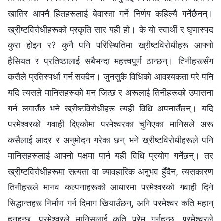
खातिर आफ्‍नै हितहरूलाई बेवास्ता गर्ने निर्णय कहिल्यै गर्नेछैनन्।
ख्रीष्टविरोधीहरूको प्रकृति सार यही हो। के यो स्वार्थी र घृणास्पद
कुरा होइन र? कुनै पनि परिस्थितिमा ख्रीष्टविरोधीहरू आफ्‍नो
हैसियत र प्रतिष्ठालाई सबैभन्दा महत्त्वपूर्ण ठान्छन्। तिनीहरूसँग
कसैले प्रतिस्पर्धा गर्न सक्दैन। जुनसुकै विधिको आवश्यकता परे पनि
यदि त्यसले मानिसहरूको मन जित्छ र अरूलाई तिनीहरूको उपासना
गर्न लगाउँछ भने ख्रीष्टविरोधीहरू त्यही विधि अपनाउँछन्। यदि
परमेश्‍वरको गवाही दिएकोमा परमेश्‍वरका चुनिएका मानिसले अरू
कसैलाई आदर र अनुमोदन गरेका छन् भने ख्रीष्टविरोधीहरूले पनि
मानिसहरूलाई आफ्नो पक्षमा पार्न यही विधि प्रयोग गर्नेछन्। तर
ख्रीष्टविरोधीहरूमा सत्यता वा व्यावहारिक अनुभव हुँदैन, त्यसकारण
तिनीहरूले मानव कल्पनाहरूको आधारमा परमेश्‍वरको गवाही दिने
सिद्धान्तहरू निर्माण गर्न दिमाग खियाउँछन्, अनि परमेश्‍वर कति महान्
हुनुहुन्छ, परमेश्‍वरले मानिसलाई कति प्रेम गर्नुहुन्छ, परमेश्‍वरले