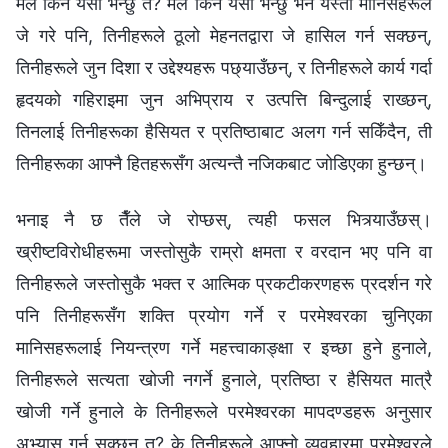
मैले किन यसो भन्छु त? मैले किन यसो भन्छु भने यस्ता मानिसहरूले
जे गरे पनि, तिनीहरूले ठूलो मेहनतद्वारा जे हासिल गर्न सक्छन्,
तिनीहरूले जुन दिशा र उद्देश्यहरू पछ्याउँछन्, र तिनीहरूले कार्य गर्दा
हृदयको गहिराइमा जुन अभिप्राय र उत्पत्ति बिन्दुलाई राख्छन्,
तिनलाई तिनीहरूका हैसियत र प्रतिष्ठाबाट अलग गर्न सकिँदैन, ती
तिनीहरूका आफ्नै हितहरूसँग अत्यन्तै नजिकबाट जोडिएका हुन्छन्।
भनाइ नै छ तैँले जे रोप्छस्, त्यही फसल भित्र्याउँछस्।
ख्रीष्टविरोधीहरूमा जस्तोसुकै राम्रो क्षमता र वरदान भए पनि वा
तिनीहरूले जस्तोसुकै भक्त र आत्मिक प्रकटीकरणहरू प्रदर्शन गरे
पनि तिनीहरूसँग शक्ति प्रयोग गर्ने र परमेश्‍वरका चुनिएका
मानिसहरूलाई नियन्त्रण गर्ने महत्त्वाकाङ्क्षा र इच्छा हुने हुनाले,
तिनीहरूले सत्यता खोजी नगर्ने हुनाले, प्रतिष्ठा र हैसियत मात्रै
खोजी गर्ने हुनाले के तिनीहरूले परमेश्‍वरका मापदण्डहरू अनुसार
अभ्यास गर्न सक्छन् त? के तिनीहरूले आफ्नो व्यवहारमा परमेश्‍वरले