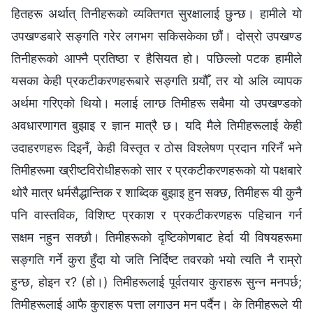
हितहरू अर्थात् तिनीहरूको व्यक्तिगत सुरक्षालाई छुन्छ। हामीले यो
उपखण्डबारे सङ्गति गरेर लगभग सकिसकेका छौं। दोस्रो उपखण्ड
तिनीहरूको आफ्नै प्रतिष्ठा र हैसियत हो। पछिल्‍लो पटक हामीले
यसका केही प्रकटीकरणहरूबारे सङ्गति गर्‍यौँ, तर यो अलि व्यापक
अर्थमा गरिएको थियो। मलाई लाग्छ तिमीहरू सबैमा यो उपखण्डको
अवधारणागत बुझाइ र ज्ञान मात्रै छ। यदि मैले तिमीहरूलाई केही
उदाहरणहरू दिइनँ, केही विस्तृत र ठोस विश्‍लेषण प्रदान गरिनँ भने
तिमीहरूमा ख्रीष्टविरोधीहरूको सार र प्रकटीकरणहरूको यो पक्षबारे
थोरै मात्र धर्मसैद्धान्तिक र शाब्दिक बुझाइ हुन सक्छ, तिमीहरू यी कुनै
पनि वास्तविक, विशिष्ट प्रकाश र प्रकटीकरणहरू पहिचान गर्न
सक्षम नहुन सक्छौ। तिमीहरूको दृष्टिकोणबाट हेर्दा यी विषयहरूमा
सङ्गति गर्ने कुरा हुँदा यो जति निर्दिष्ट तवरको भयो त्यति नै राम्रो
हुन्छ, होइन र? (हो।) तिमीहरूलाई पूर्वतयार कुराहरू सुन्न मनपर्छ;
तिमीहरूलाई आफै कुराहरू पत्ता लगाउन मन पर्दैन। के तिमीहरूले यी