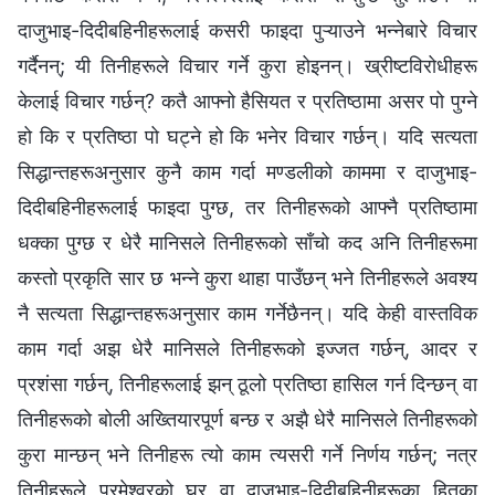
दाजुभाइ-दिदीबहिनीहरूलाई कसरी फाइदा पुऱ्याउने भन्नेबारे विचार
गर्दैनन्; यी तिनीहरूले विचार गर्ने कुरा होइनन्। ख्रीष्टविरोधीहरू
केलाई विचार गर्छन्? कतै आफ्नो हैसियत र प्रतिष्ठामा असर पो पुग्ने
हो कि र प्रतिष्ठा पो घट्ने हो कि भनेर विचार गर्छन्। यदि सत्यता
सिद्धान्तहरूअनुसार कुनै काम गर्दा मण्डलीको काममा र दाजुभाइ-
दिदीबहिनीहरूलाई फाइदा पुग्छ, तर तिनीहरूको आफ्‍नै प्रतिष्ठामा
धक्का पुग्छ र धेरै मानिसले तिनीहरूको साँचो कद अनि तिनीहरूमा
कस्तो प्रकृति सार छ भन्‍ने कुरा थाहा पाउँछन् भने तिनीहरूले अवश्य
नै सत्यता सिद्धान्तहरूअनुसार काम गर्नेछैनन्। यदि केही वास्तविक
काम गर्दा अझ धेरै मानिसले तिनीहरूको इज्जत गर्छन्, आदर र
प्रशंसा गर्छन्, तिनीहरूलाई झन् ठूलो प्रतिष्ठा हासिल गर्न दिन्छन् वा
तिनीहरूको बोली अख्‍तियारपूर्ण बन्छ र अझै धेरै मानिसले तिनीहरूको
कुरा मान्छन् भने तिनीहरू त्यो काम त्यसरी गर्ने निर्णय गर्छन्; नत्र
तिनीहरूले परमेश्‍वरको घर वा दाजुभाइ-दिदीबहिनीहरूका हितका