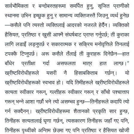
सार्वभौमिकता र बन्दोबस्तहरूमा समर्पित हुनु, सृजित प्राणीको
स्थानमा उभिन इच्छुक हुनु र सामान्य व्यक्तिजस्तै जिउनु व्यर्थ हुनेछ
—कसैले पनि त्यस्तो व्यक्तिलाई आदरको नजरले हेर्दैन। व्यक्तिको
हैसियत, प्रतिष्ठा र खुसी आफ्नै संघर्षबाट प्राप्त गर्नुपर्छ; ती कुराका
लागि लडाइँ लड्नुपर्छ र सकारात्मक र सक्रिय मनोवृत्तिले तिनलाई
टपक्‍कै टिप्‍नुपर्छ। अरू कसैले तँलाई ती कुराहरू दिनेछैन—हात
बाँधेर प्रतीक्षा गर्दा असफलता मात्र हात लाग्छ।”
ख्रीष्टविरोधीहरूले यसरी नै हिसाबकिताब गर्छन्। यो
ख्रीष्टविरोधीहरूको स्वभाव हो। यदि तिमीहरूले ख्रीष्टविरोधीहरूले
सत्यता स्वीकार गरून्, गल्तीहरू स्वीकार गरून् र साँचो पश्‍चात्ताप
गरून् भन्‍ने आशा गर्छौ भने त्यो असम्‍भव हुन्छ—तिनीहरूले कदापि त्यो
गर्न सक्दैनन्। ख्रीष्टविरोधीहरूमा शैतानको प्रकृति सार हुन्छ,
तिनीहरू सत्यतालाई घृणा गर्छन्, त्यसकारण तिनीहरू जहाँ गए पनि,
तिनीहरू पृथ्वीको अन्तिम छेउमा गए पनि प्रतिष्ठा र हैसियत खोजी