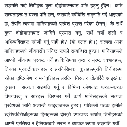
सङ्गति गर्दा तिमीहरू कुरा दोहोर्‍याउनबाट पछि हट्नु हुँदैन। कति
सत्यताहरू त यस्ता पनि छन्, जसबारे वर्षौंदेखि सङ्गति गर्दै आइएको
छ, तैपनि त्यसमा मानिसहरूले प्रवेश प्राप्त गरेका छैनन्। के सधैँ
कुरा दोहोर्‍याउनबाट जोगिने प्रयास गर्नु, सधैँ नयाँ शैली र
अभिव्यक्तिहरू खोजी गर्नु सही हो? (यो गलत हो।) सत्यता आफै
मानिसहरूको जीवनसँग घनिष्ठ रूपले सम्बन्धित हुन्छ। मानिसहरूले
आफ्नो जीवनमा प्रकट गर्ने हरकिसिमका कुरा र भ्रष्ट स्वभावहरू,
तिनका प्रकटीकरणहरू र हरकिसिमका कुराहरूप्रति तिनीहरूमा
रहेका दृष्टिकोण र मनोवृत्तिहरू हरदिन निरन्तर दोहोरिँदै आइरहेका
हुन्छन्। सत्यता सङ्गति गर्नु र विभिन्‍न कोणबाट फरक-फरक
विषयवस्तु र सारहरू चिरफार गर्ने कार्य मानिसहरूको सत्यता
प्रवेशको लागि अत्यन्तै फाइदाजनक हुन्छ। पछिल्‍लो पटक हामीले
ख्रीष्टविरोधीहरूका हितहरूको दोस्रो उपखण्ड अर्थात् तिनीहरूको
आफ्नै प्रतिष्ठा र हैसियतबारे सरल र व्यापक रूपमा सङ्गति गर्‍यौँ।