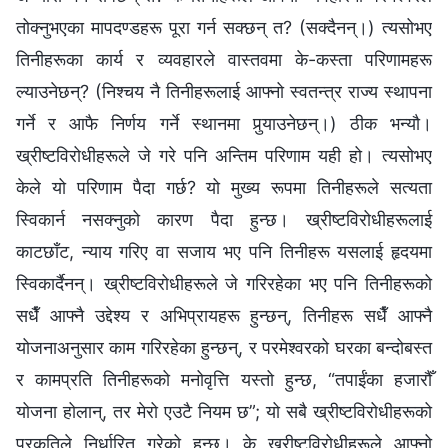
तोक्नुभएका मापदण्डहरू पूरा गर्न सक्छन् त? (सक्दैनन्।) त्यसोभए
तिनीहरूका कार्य र व्यवहारले वास्तवमा के-कस्ता परिणामहरू
ल्याउनेछन्? (निश्‍चय नै तिनीहरूलाई आफ्नो स्वतन्त्र राज्य स्थापना
गर्ने र आफै निर्णय गर्ने स्थानमा पुर्‍याउनेछन्।) ठीक भन्यौ।
ख्रीष्टविरोधीहरूले जे गरे पनि अन्तिम परिणाम यही हो। त्यसोभए
केले यो परिणाम पैदा गर्छ? यो मुख्य रूपमा तिनीहरूले सत्यता
स्विकार्न नसक्नुको कारण पैदा हुन्छ। ख्रीष्टविरोधीहरूलाई
काटछाँट, न्याय गरिए वा सजाय भए पनि तिनीहरू यसलाई हृदयमा
स्विकार्दैनन्। ख्रीष्टविरोधीहरूले जे गरिरहेका भए पनि तिनीहरूको
सधैँ आफ्‍नै उद्देश्य र अभिप्रायहरू हुन्छन्, तिनीहरू सधैँ आफ्‍नै
योजनाअनुसार काम गरिरहेका हुन्छन्, र परमेश्‍वरको घरका बन्दोबस्त
र कामप्रति तिनीहरूको मनोवृत्ति यस्तो हुन्छ, “तपाईंका हजारौँ
योजना होलान्, तर मेरो एउटै नियम छ”; यो सबै ख्रीष्टविरोधीहरूको
प्रकृतिले निर्धारित गरेको हुन्छ। के ख्रीष्टविरोधीहरूले आफ्‍नो