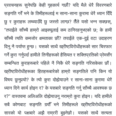
प्रवचनहरू सुनेपछि केही गृहकार्य गर्छौ? यदि मैले धेरै विवरणबारे
सङ्गति गरेँ भने के तिमीहरूलाई म साना-साना कुरामा धेरै ध्यान दिँदै
छु र कुराहरू लम्ब्याउँदै छु जस्तो लाग्छ? तैँले यसो भन्‍न सक्छस्,
“तपाईंले साँच्‍चै हाम्रो आइक्यूलाई कम ठानिरहनुभएको छ; के हामी
साँच्‍चै त्यति कमजोर क्षमताका छौं? तपाईंले एक-दुई वटा उदाहरण
दिनु नै पर्याप्त हुन्छ। यसको साथै ख्रीष्टविरोधीहरूको सार चिरफार
गर्ने कुरा गर्नुपर्दा हामीले तिनीहरूको हैसियत र शक्तिप्रतिको प्रेमसँग
सम्बन्धित कुराहरूबारे पहिले नै निकै धेरै सङ्गति गरिसकेका छौं।
ख्रीष्टविरोधीहरूका हितहरूबारेको हाम्रो सङ्गतिले पनि किन यो
विषय छुनुपर्‍यो? के त्यो कुरा दोहोर्‍याउने र साना-साना कुरामा धेरै
ध्यान दिने कार्य होइन र? के यसबारे सङ्गति गर्नु साँच्‍चै आवश्यक छ
र?” वास्तवमा अलिअलि दोहोर्‍याउनु नराम्रो कुरा होइन। यदि हामीले
सबै कोणबाट सङ्गति गर्‍यौँ भने तिमीहरूले ख्रीष्टविरोधीहरूको
सारको यो पक्षबारे अझै राम्ररी बुझ्नेछौ। यसको साथै सत्यता