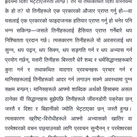
हृदयमा दिशा भेट्टाएजस्तो लाग्छ। तर यो तथाकथित दिशा वास्तवमा
के हो त? यो तिनीहरूले एक प्रकारको औजार प्राप्त गर्नु हो—वा
यसलाई एक प्रकारको फाइदाजनक हतियार प्राप्त गर्नु हो भनेर पनि
भन्‍न सकिन्छ—जसले तिनीहरूलाई हैसियत प्राप्त गर्नेबारे थप
निश्‍चितता प्रदान गर्छ। त्यसकारण तिनीहरूले यो अवसरलाई थप
सुन्न, थप पढ्न, थप सिक्न, थप सङ्गति गर्न र थप अभ्यास गर्न
प्रयोग गर्छन्, यसरी तिनीहरू बिस्तारै धेरै शब्द र धर्मसिद्धान्तहरूबारे
कुरा गर्न र तथाकथित यादगार प्रवचनहरू प्रचार गर्न र
मानिसहरूलाई तिनीहरूको आदर गर्न लगाउन सक्‍ने अवस्थामा पुग्‍न
सक्षम बन्छन्। मानिसहरूले आफ्नो शाब्दिक अर्थको हिसाबमा असल
ठानेका यी सिद्धान्तहरू बुझेपछि तिनीहरूले जीवनडोरी पक्रेका छन्
जस्तै र दिशा र बिहानीको ज्योति भेट्टाएका छन् जस्तै हुन्छ।
त्यसकारण ख्रीष्ट-विरोधीहरूले आफ्नो अभ्यासको खातिर वा
परमेश्‍वरको वचन पछ्याउनको लागि प्रवचन सुन्दैनन् र परमेश्‍वरका