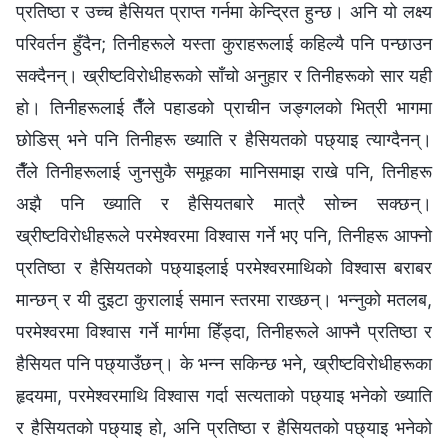
प्रतिष्ठा र उच्‍च हैसियत प्राप्त गर्नमा केन्द्रित हुन्छ। अनि यो लक्ष्य
परिवर्तन हुँदैन; तिनीहरूले यस्ता कुराहरूलाई कहिल्यै पनि पन्छाउन
सक्दैनन्। ख्रीष्टविरोधीहरूको साँचो अनुहार र तिनीहरूको सार यही
हो। तिनीहरूलाई तैँले पहाडको प्राचीन जङ्गलको भित्री भागमा
छोडिस् भने पनि तिनीहरू ख्याति र हैसियतको पछ्याइ त्याग्दैनन्।
तैँले तिनीहरूलाई जुनसुकै समूहका मानिसमाझ राखे पनि, तिनीहरू
अझै पनि ख्याति र हैसियतबारे मात्रै सोच्न सक्छन्।
ख्रीष्टविरोधीहरूले परमेश्‍वरमा विश्‍वास गर्ने भए पनि, तिनीहरू आफ्नो
प्रतिष्ठा र हैसियतको पछ्याइलाई परमेश्‍वरमाथिको विश्‍वास बराबर
मान्छन् र यी दुइटा कुरालाई समान स्तरमा राख्छन्। भन्‍नुको मतलब,
परमेश्‍वरमा विश्‍वास गर्ने मार्गमा हिँड्दा, तिनीहरूले आफ्नै प्रतिष्ठा र
हैसियत पनि पछ्याउँछन्। के भन्‍न सकिन्छ भने, ख्रीष्टविरोधीहरूका
हृदयमा, परमेश्‍वरमाथि विश्‍वास गर्दा सत्यताको पछ्याइ भनेको ख्याति
र हैसियतको पछ्याइ हो, अनि प्रतिष्ठा र हैसियतको पछ्याइ भनेको