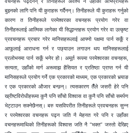
वचनहरू पढ्दैनन् र तिनीहरूले अवश्य नै उहाँका अभिप्रायहरू
बुझ्नको लागि पनि यी कुराहरू गर्दैनन्। तिनीहरूले यी कुराहरू गर्नुको
कारण त तिनीहरूले परमेश्‍वरका वचनहरू प्रयोग गरेर वा
तिनीहरूलाई आत्मिक लागेका यी सिद्धान्तहरू प्रयोग गरेर वा उत्कृष्ट
प्रवचनहरू प्रचार गरेर मानिसहरूलाई आफ्नो पक्षमा पार्न सकूँ र
आफूलाई आराधना गर्न र पछ्याउन लगाउन थप मानिसहरूलाई
प्रलोभनमा पार्न सकूँ भनेर हो। अमूर्त रूपमा परमेश्‍वरका वचनहरू,
सत्यता, उहाँको मार्ग अरूमाझ हैसियत र प्रतिष्ठा प्राप्त गर्न यी
मानिसहरूले प्रयोग गर्ने एक प्रकारको माध्यम, एक प्रकारको भर्‍याङ
र एक प्रकारको औजार बन्छन्। त्यसकारण तैँले जसरी हेरे पनि
ख्रीष्टविरोधीहरूमा कुनै पनि साँचो विश्‍वास वा कुनै पनि साँचो समर्पण
भेट्टाउन सक्‍नेछैनस्। बरु यसविपरीत तिनीहरूले प्रवचनहरू सुन्न
र परमेश्‍वरका वचनहरू पढ्न जति नै मेहनत गरे पनि र उहाँका
वचनहरूमाथिको तिनीहरूको विश्‍वास जति नै “भक्त” जस्तो देखिए