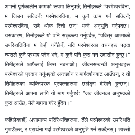
आफ्नो पूर्णकालीन कामको रूपमा लिनुपर्छ; तिनीहरूले “परमेश्‍वरविना,
म जिउन सक्दिनँ; परमेश्‍वरविना, म कुनै काम गर्न सक्दिनँ;
परमेश्‍वरविना, सबै थोक रित्तो छन्” भन्‍ने अनुभूति गर्नुपर्दछ।
यसकारण, तिनीहरूले यो पनि सङ्कल्प गर्नुपर्दछ, “पवित्र आत्माको
उपस्थितिविना म केही गर्नेछैनँ, यदि परमेश्‍वरका वचनहरू पढ्दा
त्यसले कुनै प्रभाव परेन भने, म कुनै पनि कुरा गर्न उदासीन हुन्छु।”
तिमीहरूले आफैलाई लिप्त नबनाओ। जीवनसम्बन्धी अनुभवहरू
परमेश्‍वरले प्रदान गर्नुभएको अन्तर्ज्ञान र मार्गदर्शनबाट आउँछन्, र ती
तिमीहरूका व्यक्तिपरक प्रयत्नहरूमा छर्लङ्ग देखिने हुन्छन्।
तिमीहरूले आफ्ना लागि यो माग गर्नुपर्छ: “जब जीवनका अनुभवको
कुरा आउँछ, मैले बहाना गरेर हुँदैन।”
कहिलेकाहीँ, असामान्य परिस्थितिहरूमा, तैँले परमेश्‍वरको उपस्थिति
गुमाउँछस्, र प्रार्थना गर्दा परमेश्‍वरको अनुभूति गर्न सक्दैनस्। त्यस्तो