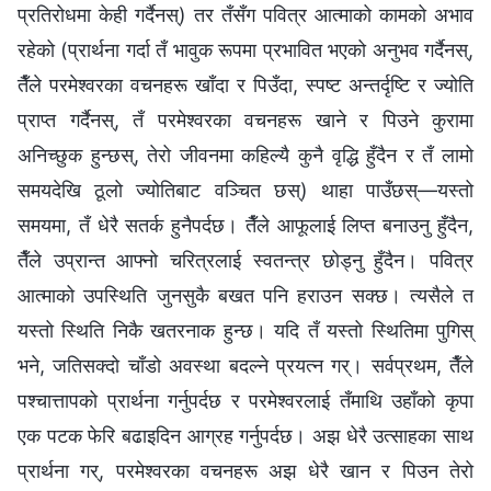
प्रतिरोधमा केही गर्दैनस्) तर तँसँग पवित्र आत्माको कामको अभाव
रहेको (प्रार्थना गर्दा तँ भावुक रूपमा प्रभावित भएको अनुभव गर्दैनस्,
तैँले परमेश्‍वरका वचनहरू खाँदा र पिउँदा, स्पष्ट अन्तर्दृष्टि र ज्योति
प्राप्त गर्दैनस्, तँ परमेश्‍वरका वचनहरू खाने र पिउने कुरामा
अनिच्छुक हुन्छस्, तेरो जीवनमा कहिल्यै कुनै वृद्धि हुँदैन र तँ लामो
समयदेखि ठूलो ज्योतिबाट वञ्चित छस्) थाहा पाउँछस्—यस्तो
समयमा, तँ धेरै सतर्क हुनैपर्दछ। तैँले आफूलाई लिप्त बनाउनु हुँदैन,
तैँले उप्रान्त आफ्नो चरित्रलाई स्वतन्त्र छोड्नु हुँदैन। पवित्र
आत्माको उपस्थिति जुनसुकै बखत पनि हराउन सक्छ। त्यसैले त
यस्तो स्थिति निकै खतरनाक हुन्छ। यदि तँ यस्तो स्थितिमा पुगिस्
भने, जतिसक्दो चाँडो अवस्था बदल्ने प्रयत्न गर्। सर्वप्रथम, तैँले
पश्‍चात्तापको प्रार्थना गर्नुपर्दछ र परमेश्‍वरलाई तँमाथि उहाँको कृपा
एक पटक फेरि बढाइदिन आग्रह गर्नुपर्दछ। अझ धेरै उत्साहका साथ
प्रार्थना गर्, परमेश्‍वरका वचनहरू अझ धेरै खान र पिउन तेरो