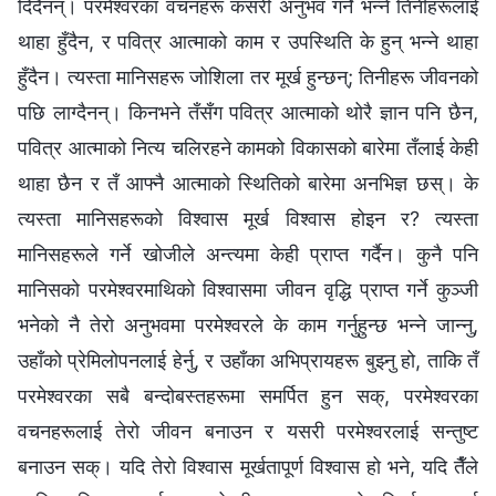
दिँदैनन्। परमेश्‍वरका वचनहरू कसरी अनुभव गर्ने भन्‍ने तिनीहरूलाई
थाहा हुँदैन, र पवित्र आत्माको काम र उपस्थिति के हुन् भन्‍ने थाहा
हुँदैन। त्यस्ता मानिसहरू जोशिला तर मूर्ख हुन्छन्; तिनीहरू जीवनको
पछि लाग्दैनन्। किनभने तँसँग पवित्र आत्माको थोरै ज्ञान पनि छैन,
पवित्र आत्माको नित्य चलिरहने कामको विकासको बारेमा तँलाई केही
थाहा छैन र तँ आफ्नै आत्माको स्थितिको बारेमा अनभिज्ञ छस्। के
त्यस्ता मानिसहरूको विश्‍वास मूर्ख विश्‍वास होइन र? त्यस्ता
मानिसहरूले गर्ने खोजीले अन्त्यमा केही प्राप्त गर्दैन। कुनै पनि
मानिसको परमेश्‍वरमाथिको विश्‍वासमा जीवन वृद्धि प्राप्त गर्ने कुञ्जी
भनेको नै तेरो अनुभवमा परमेश्‍वरले के काम गर्नुहुन्छ भन्‍ने जान्नु,
उहाँको प्रेमिलोपनलाई हेर्नु, र उहाँका अभिप्रायहरू बुझ्नु हो, ताकि तँ
परमेश्‍वरका सबै बन्दोबस्तहरूमा समर्पित हुन सक्, परमेश्‍वरका
वचनहरूलाई तेरो जीवन बनाउन र यसरी परमेश्‍वरलाई सन्तुष्ट
बनाउन सक्। यदि तेरो विश्‍वास मूर्खतापूर्ण विश्‍वास हो भने, यदि तैँले