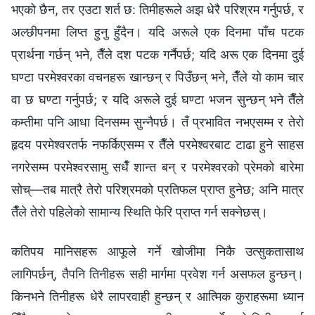
भएको छैन, तर एउटा शर्त छ: तिमीहरूले अझ धेरै परिश्रम गर्नुपर्छ, र
अल्छीपनमा लिप्त हुनु हुँदैन। यदि अरूले एक दिनमा पाँच पटक
प्रार्थना गर्छन् भने, तैँले दश पटक गर्नैपर्छ; यदि अरू एक दिनमा दुई
घण्टा परमेश्‍वरका वचनहरू खान्छन् र पिउँछन् भने, तैँले यो काम चार
वा छ घण्टा गर्नुपर्छ; र यदि अरूले दुई घण्टा भजन सुन्छन् भने तैँले
कम्तीमा पनि आधा दिनसम्म सुन्नैपर्छ। तँ प्रभावित नभएसम्म र तेरो
हृदय परमेश्‍वरतर्फ नफर्किएसम्म र तैँले परमेश्‍वरबाट टाढा हुने साहस
नगरेसम्म परमेश्‍वरसामु सधैँ शान्त बन् र परमेश्‍वरको प्रेमको बारेमा
सोच्—तब मात्रै तेरो परिश्रमको प्रतिफल प्राप्त हुनेछ; अनि मात्र
तैँले तेरो पहिलेको सामान्य स्थिति फेरि प्राप्त गर्न सक्‍नेछस्।
कतिपय मानिसहरू आफूले गर्ने खोजीमा निकै उत्सुकतासाथ
लागिपर्छन्, तैपनि तिनीहरू सही मार्गमा प्रवेश गर्न असफल हुन्छन्।
किनभने तिनीहरू धेरै लापरवाही हुन्छन् र आत्मिक कुराहरूमा ध्यान