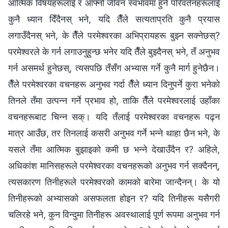
आत्मिक विषयहरूलाई र आफ्नो जीवन स्वभावमा हुने परिवर्तनहरूलाई
कुनै ध्यान दिँदैनस् भने, यदि तैँले सत्यताप्रति कुनै प्रयास
लगाउँदैनस् भने, के तैँले परमेश्‍वरका अभिप्रायहरू बुझ्न सक्‍नेछस्?
परमेश्‍वरले के गर्न लगाउनुहुन्छ भनेर यदि तैँले बुझ्दैनस् भने, तँ अनुभव
गर्न असमर्थ हुनेछस्, त्यसपछि तँसँग अभ्यास गर्ने कुनै मार्ग हुनेछैन।
तैँले परमेश्‍वरका वचनहरू अनुभव गर्दा तैँले ध्यान दिनुपर्ने कुरा भनेको
तिनले तँमा उत्पन्न गर्ने प्रभाव हो, ताकि तैँले परमेश्‍वरलाई उहाँका
वचनहरूबाट चिन्न सक्। यदि तँलाई परमेश्‍वरका वचनहरू पढ्न
मात्र आउँछ, तर तिनलाई कसरी अनुभव गर्ने भन्‍ने थाहा छैन भने, के
यसले तँमा आत्मिक बुझाइको कमी छ भन्‍ने देखाउँदैन र? अहिले,
अधिकांश मानिसहरूले परमेश्‍वरका वचनहरूको अनुभव गर्न सक्दैनन्,
त्यसकारण तिनीहरूले परमेश्‍वरको कामको बारेमा जान्दैनन्। के यो
तिनीहरूको अभ्यासको असफलता होइन र? यदि तिनीहरू यसैगरी
चलिरहे भने, कुन विन्दुमा तिनीहरू अवस्थालाई पूर्ण रूपमा अनुभव गर्न