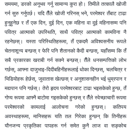
समयमा, डरको अनुभव गर्नु सामान्य कुरा हो। तिमीले तत्कालै खोजी
गर्न सुरु गर्नुपर्छ। यदि तैँले खोजी गरिनस् भने, परमेश्‍वर तँबाट टाढा
हुनुहुनेछ र तँ एक दिन, दुई दिन, एक महिना वा दुई महिनासम्म पनि
पवित्र आत्माको उपस्थिति, साथै पवित्र आत्माको कामविना नै
रहनेछस्। यस्ता परिस्थितिहरूमा, तँ एकदमै अविश्‍वसनीय रूपले
चेतनाशून्य बन्छस् र फेरि पनि शैतानको कैदी बन्छस्, यहाँसम्‍म कि तँ
सबै प्रकारका खराबी गर्न सक्‍ने बन्छस्। तैँले धनसम्पत्तिको लोभ
गर्छस्, आफ्ना दाजुभाइ-दिदीबहिनीहरूलाई धोका दिन्छस्, चलचित्र र
भिडियोहरू हेर्छस्, जुवातास खेल्छस् र अनुशासनहीन भई धुम्रपान र
मद्यपान पनि गर्छस्। तेरो हृदय परमेश्‍वरबाट टाढा भइसकेको हुन्छ, तँ
गोप्य रूपमा आफ्नै बाटोमा गइसकेको हुन्छस् र तैँले स्वेच्छाचारी रूपमा
परमेश्‍वरको कामलाई आलोचना गरेको हुन्छस्। कतिपय
अवस्थाहरूमा, मानिसहरू यति तल गिरेका हुन्छन् कि तिनीहरू
यौनजन्य प्रकृतिका पापहरू गर्न समेत कुनै लाज वा सङ्कोच