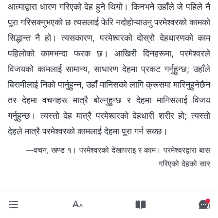
आत्माद्वारा धारण गरिएको देह हुने थियो। किनभने उहाँले जे पहिले नै
पूरा गरिसक्‍नुभएको छ त्यसलाई फेरि नदोहोऱ्याउनु परमेश्‍वरको कामको
सिद्धान्त नै हो। त्यसकारण, परमेश्‍वरको दोस्रो देहधारणको काम
पहिलोको कामभन्दा फरक छ। आखिरी दिनहरूमा, परमेश्‍वरले
विजयको कामलाई सामान्य, साधारण देहमा प्रकट गर्नुहुन्छ; उहाँले
बिरामीलाई निको पार्नुहुन्न, उहाँ मानिसको लागि क्रूसमा मारिनुहुनेछैन
तर देहमा वचनहरू मात्रै बोल्नुहुन्छ र देहमा मानिसलाई विजय
गर्नुहुन्छ। त्यस्तो देह मात्रै परमेश्‍वरको देहधारी शरीर हो; त्यस्तो
देहले मात्रै परमेश्‍वरको कामलाई देहमा पूरा गर्न सक्छ।
—वचन, खण्ड १। परमेश्‍वरको देखापराइ र काम। परमेश्‍वरद्वारा बास
गरिएको देहको सार
परमेश्‍वरका दैनिक वचनहरू
अंश १०३
चाहे यस चरणमा देहधारी परमेश्‍वरले कष्ट भोगिरहनुभएको होस् वा