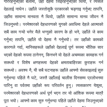
गरिरहनुभएको बेलामा, उहाँ देहमा जिइरहनुभएको थियो, र त्यसले
देहलाई नाघेन। उहाँले जस्तोसुकै प्रकारको चङ्गाइ गर्नुभए तापनि,
उहाँमा सामान्य मानवता नै थियो, उहाँले सामान्य मानव जीवन नै
जिउनुभयो। परमेश्‍वरको देहधारणको युगको अवधिमा देहले आत्माको
सबै काम गऱ्यो भनेर मैले भन्‍नुको कारण के हो भने, उहाँले जे काम
गर्नुभए तापनि, उहाँले यो देहमा नै गर्नुभयो। तर उहाँको कामको
कारणले गर्दा, मानिसहरूले उहाँको देहलाई पूर्ण रूपमा भौतिक सार
भएको देहको रूपमा ठानेनन्, किनभने यो देहले अचम्मका कामहरू गर्न
सक्थ्यो र विशेष क्षणहरूमा देहको क्षमताबाहिरका कुराहरू गर्न
सक्थ्यो। अवश्य नै, यी सबै घटनाहरू उहाँले आफ्नो सेवकाइलाई सुरु
गर्नुभन्दा पहिले नै घटे, जस्तै उहाँलाई चालीस दिनसम्म प्रलोभनमा
पारिनु वा पर्वतमा उहाँको रूप परिवर्तन हुनु। त्यसकारण येशूमा,
परमेश्‍वरको देहधारणको अर्थ पूर्ण भएन तर यो आंशिक रूपमा मात्रै
पूरा भयो। आफ्नो काम सुरु गर्नुभन्दा पहिले उहाँले देहमा जिउनुभएको