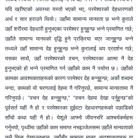
यदि ख्रीष्टको अवस्था यस्तो भएको भए, परमेश्‍वरको देहधारणको
अर्थ र सार हराउने थियो। उहाँमा सामान्य मानवता छ भन्‍ने कुराले
उहाँ शरीरमा देहधारी हुनुभएका परमेश्‍वर हुनुहुन्छ भन्‍ने प्रमाणित गर्छ;
उहाँले सामान्य मानवको वृद्धि हुने प्रक्रिया भएर जानुहुन्छ भन्‍ने
तथ्यले उहाँ सामान्य देह हुनुहुन्छ भन्‍ने कुरालाई थप प्रदर्शन गर्छ;
यसका साथै, उहाँ परमेश्‍वरको वचन, परमेश्‍वरका आत्मा नै देह
हुनुभएको हो भन्‍ने प्रमाणित गर्न उहाँको काम नै पर्याप्त छ। उहाँको
कामका आवश्यकताहरूको कारण परमेश्‍वर देह बन्नुहुन्छ; अर्को शब्दमा
भन्दा, कामको यो चरणलाई देहमा नै गरिनुपर्छ, सामान्य मानवतामा नै
गरिनुपर्छ। “वचन देह बन्नुहुन्छ,” “वचन देहमा देखा पर्नुहुन्छ”को
पूर्वसर्त यही नै हो र परमेश्‍वरका दुईवटा देहधारणहरूको पछाडिको
साँचो कथा यही नै हो। येशूले आफ्नो जीवनभरि आश्‍चर्यकर्महरू
गर्नुभयो, पृथ्वीमा उहाँको काम समाप्त नभइञ्जेलसम्म उहाँले मानवताको
कुनै चिन्ह देखाउनुभएन, उहाँसँग सामान्य मानव आवश्यकताहरू वा