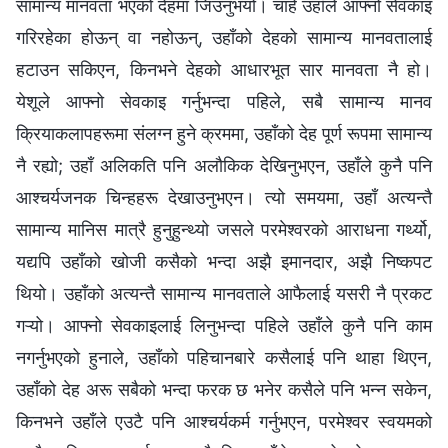
सामान्य मानवता भएको देहमा जिउनुभयो। चाहे उहाँले आफ्नो सेवकाइ
गरिरहेका होऊन् वा नहोऊन्, उहाँको देहको सामान्य मानवतालाई
हटाउन सकिएन, किनभने देहको आधारभूत सार मानवता नै हो।
येशूले आफ्नो सेवकाइ गर्नुभन्दा पहिले, सबै सामान्य मानव
क्रियाकलापहरूमा संलग्न हुने क्रममा, उहाँको देह पूर्ण रूपमा सामान्य
नै रह्यो; उहाँ अलिकति पनि अलौकिक देखिनुभएन, उहाँले कुनै पनि
आश्चर्यजनक चिन्हहरू देखाउनुभएन। त्यो समयमा, उहाँ अत्यन्तै
सामान्य मानिस मात्रै हुनुहुन्थ्यो जसले परमेश्‍वरको आराधना गर्थ्यो,
यद्यपि उहाँको खोजी कसैको भन्दा अझै इमानदार, अझै निष्कपट
थियो। उहाँको अत्यन्तै सामान्य मानवताले आफैलाई यसरी नै प्रकट
गऱ्यो। आफ्नो सेवकाइलाई लिनुभन्दा पहिले उहाँले कुनै पनि काम
नगर्नुभएको हुनाले, उहाँको पहिचानबारे कसैलाई पनि थाहा थिएन,
उहाँको देह अरू सबैको भन्दा फरक छ भनेर कसैले पनि भन्न सकेन,
किनभने उहाँले एउटै पनि आश्चर्यकर्म गर्नुभएन, परमेश्‍वर स्वयमको