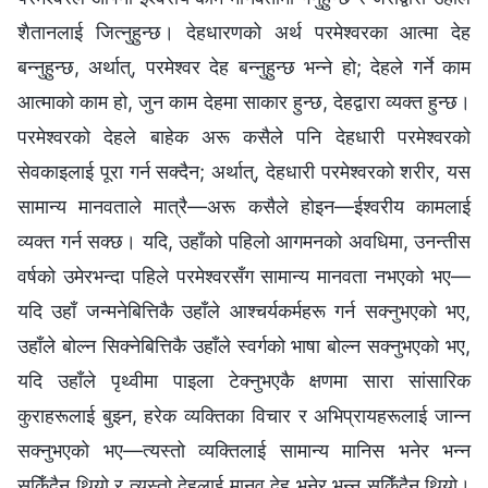
शैतानलाई जित्नुहुन्छ। देहधारणको अर्थ परमेश्‍वरका आत्मा देह
बन्नुहुन्छ, अर्थात्, परमेश्‍वर देह बन्नुहुन्छ भन्‍ने हो; देहले गर्ने काम
आत्माको काम हो, जुन काम देहमा साकार हुन्छ, देहद्वारा व्यक्त हुन्छ।
परमेश्‍वरको देहले बाहेक अरू कसैले पनि देहधारी परमेश्‍वरको
सेवकाइलाई पूरा गर्न सक्दैन; अर्थात्, देहधारी परमेश्‍वरको शरीर, यस
सामान्य मानवताले मात्रै—अरू कसैले होइन—ईश्‍वरीय कामलाई
व्यक्त गर्न सक्छ। यदि, उहाँको पहिलो आगमनको अवधिमा, उनन्तीस
वर्षको उमेरभन्दा पहिले परमेश्‍वरसँग सामान्य मानवता नभएको भए—
यदि उहाँ जन्मनेबित्तिकै उहाँले आश्‍चर्यकर्महरू गर्न सक्नुभएको भए,
उहाँले बोल्न सिक्नेबित्तिकै उहाँले स्वर्गको भाषा बोल्न सक्नुभएको भए,
यदि उहाँले पृथ्वीमा पाइला टेक्नुभएकै क्षणमा सारा सांसारिक
कुराहरूलाई बुझ्न, हरेक व्यक्तिका विचार र अभिप्रायहरूलाई जान्न
सक्नुभएको भए—त्यस्तो व्यक्तिलाई सामान्य मानिस भनेर भन्न
सकिँदैन थियो र त्यस्तो देहलाई मानव देह भनेर भन्न सकिँदैन थियो।