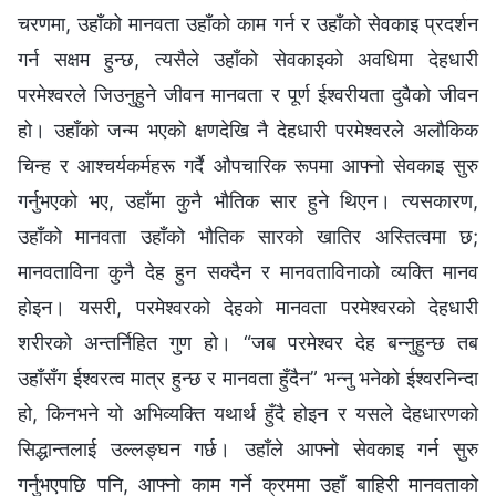
चरणमा, उहाँको मानवता उहाँको काम गर्न र उहाँको सेवकाइ प्रदर्शन
गर्न सक्षम हुन्छ, त्यसैले उहाँको सेवकाइको अवधिमा देहधारी
परमेश्‍वरले जिउनुहुने जीवन मानवता र पूर्ण ईश्‍वरीयता दुवैको जीवन
हो। उहाँको जन्म भएको क्षणदेखि नै देहधारी परमेश्‍वरले अलौकिक
चिन्ह र आश्‍चर्यकर्महरू गर्दै औपचारिक रूपमा आफ्‍नो सेवकाइ सुरु
गर्नुभएको भए, उहाँमा कुनै भौतिक सार हुने थिएन। त्यसकारण,
उहाँको मानवता उहाँको भौतिक सारको खातिर अस्तित्वमा छ;
मानवताविना कुनै देह हुन सक्दैन र मानवताविनाको व्यक्ति मानव
होइन। यसरी, परमेश्‍वरको देहको मानवता परमेश्‍वरको देहधारी
शरीरको अन्तर्निहित गुण हो। “जब परमेश्‍वर देह बन्नुहुन्छ तब
उहाँसँग ईश्‍वरत्व मात्र हुन्छ र मानवता हुँदैन” भन्नु भनेको ईश्‍वरनिन्दा
हो, किनभने यो अभिव्यक्ति यथार्थ हुँदै होइन र यसले देहधारणको
सिद्धान्तलाई उल्लङ्घन गर्छ। उहाँले आफ्‍नो सेवकाइ गर्न सुरु
गर्नुभएपछि पनि, आफ्नो काम गर्ने क्रममा उहाँ बाहिरी मानवताको