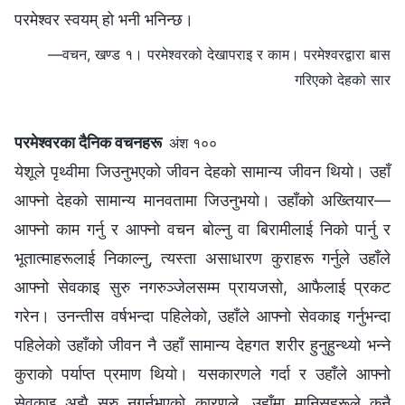
परमेश्‍वर स्वयम् हो भनी भनिन्छ।
—वचन, खण्ड १। परमेश्‍वरको देखापराइ र काम। परमेश्‍वरद्वारा बास
गरिएको देहको सार
परमेश्‍वरका दैनिक वचनहरू
अंश १००
येशूले पृथ्वीमा जिउनुभएको जीवन देहको सामान्य जीवन थियो। उहाँ
आफ्नो देहको सामान्य मानवतामा जिउनुभयो। उहाँको अख्तियार—
आफ्नो काम गर्नु र आफ्नो वचन बोल्नु वा बिरामीलाई निको पार्नु र
भूतात्माहरूलाई निकाल्‍नु, त्यस्ता असाधारण कुराहरू गर्नुले उहाँले
आफ्नो सेवकाइ सुरु नगरुञ्‍जेलसम्‍म प्रायजसो, आफैलाई प्रकट
गरेन। उनन्तीस वर्षभन्दा पहिलेको, उहाँले आफ्नो सेवकाइ गर्नुभन्दा
पहिलेको उहाँको जीवन नै उहाँ सामान्य देहगत शरीर हुनुहुन्थ्यो भन्‍ने
कुराको पर्याप्त प्रमाण थियो। यसकारणले गर्दा र उहाँले आफ्नो
सेवकाइ अझै सुरु नगर्नुभएको कारणले, उहाँमा मानिसहरूले कुनै