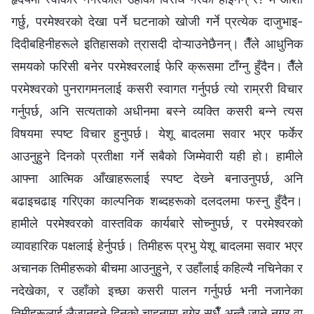
गर्छु, परमेश्‍वरको देखा पर्ने घटनाको खोजी गर्ने प्रत्येक दाजुभाइ-
दिदीबहिनीहरूले इतिहासको त्रासदी दोऱ्याउनेछैनन्। तैँले आधुनिक
समयको फरिसी बनेर परमेश्‍वरलाई फेरि क्रूसमा टाँग्‍नु हुँदैन। तैँले
परमेश्‍वरको पुनरागमनलाई कसरी स्वागत गर्नुपर्छ त्यो राम्ररी विचार
गर्नुपर्छ, अनि सत्यताको अधीनमा बस्ने व्यक्ति कसरी बन्ने त्यस
विषयमा स्पष्ट विचार हुनुपर्छ। येशू बादलमा सवार भएर फर्केर
आउनुहुने दिनको प्रतीक्षा गर्ने सबैको जिम्मेवारी यही हो। हामीले
आफ्ना आत्मिक आँखाहरूलाई स्पष्ट देख्‍ने बनाउनुपर्छ, अनि
बढाइचढाइ गरिएका काल्पनिक शब्दहरूको दलदलमा फस्नु हुँदैन।
हामीले परमेश्‍वरको वास्तविक कार्यबारे सोच्नुपर्छ, र परमेश्‍वरको
व्यावहारिक पक्षलाई हेर्नुपर्छ। तिमीहरू प्रभु येशू बादलमा सवार भएर
अचानक तिमीहरूको बीचमा आउनुहुने, र उहाँलाई कहिल्यै नचिनेका र
नदेखेका, र उहाँको इच्छा कसरी पालन गर्नुपर्छ भनी नजानेका
तिमीहरूलाई लैजानुहुने दिनको चाहनामा बगेर सधैँ अन्तै जाने नगर वा